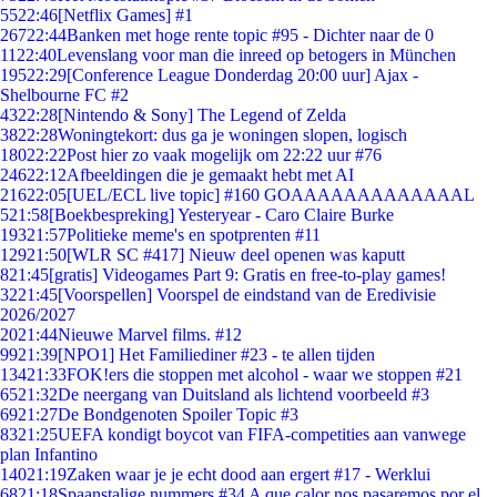
55
22:46
[Netflix Games] #1
267
22:44
Banken met hoge rente topic #95 - Dichter naar de 0
11
22:40
Levenslang voor man die inreed op betogers in München
195
22:29
[Conference League Donderdag 20:00 uur] Ajax -
Shelbourne FC #2
43
22:28
[Nintendo & Sony] The Legend of Zelda
38
22:28
Woningtekort: dus ga je woningen slopen, logisch
180
22:22
Post hier zo vaak mogelijk om 22:22 uur #76
246
22:12
Afbeeldingen die je gemaakt hebt met AI
216
22:05
[UEL/ECL live topic] #160 GOAAAAAAAAAAAAAL
5
21:58
[Boekbespreking] Yesteryear - Caro Claire Burke
193
21:57
Politieke meme's en spotprenten #11
129
21:50
[WLR SC #417] Nieuw deel openen was kaputt
8
21:45
[gratis] Videogames Part 9: Gratis en free-to-play games!
32
21:45
[Voorspellen] Voorspel de eindstand van de Eredivisie
2026/2027
20
21:44
Nieuwe Marvel films. #12
99
21:39
[NPO1] Het Familiediner #23 - te allen tijden
134
21:33
FOK!ers die stoppen met alcohol - waar we stoppen #21
65
21:32
De neergang van Duitsland als lichtend voorbeeld #3
69
21:27
De Bondgenoten Spoiler Topic #3
83
21:25
UEFA kondigt boycot van FIFA-competities aan vanwege
plan Infantino
140
21:19
Zaken waar je je echt dood aan ergert #17 - Werklui
68
21:18
Spaanstalige nummers #34 A que calor nos pasaremos por el