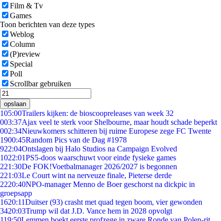
Film & Tv
Games
Toon berichten van deze types
Weblog
Column
(P)review
Special
Poll
Scrollbar gebruiken
opslaan
1
05:00
Trailers kijken: de bioscoopreleases van week 32
0
03:37
Ajax veel te sterk voor Shelbourne, maar houdt schade beperkt
0
02:34
Nieuwkomers schitteren bij ruime Europese zege FC Twente
19
00:45
Random Pics van de Dag #1978
9
22:04
Ontslagen bij Halo Studios na Campaign Evolved
10
22:01
PS5-doos waarschuwt voor einde fysieke games
2
21:30
De FOK!Voetbalmanager 2026/2027 is begonnen
2
21:03
Le Court wint na nerveuze finale, Pieterse derde
22
20:40
NPO-manager Menno de Boer geschorst na dickpic in
groepsapp
16
20:11
Duitser (93) crasht met quad tegen boom, vier gewonden
34
20:03
Trump wil dat J.D. Vance hem in 2028 opvolgt
1
19:50
Lemmen boekt eerste profzege in zware Ronde van Polen-rit