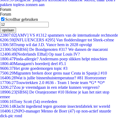
pakken topless zonnen aan
Forum
Forum
Scrollbar gebruiken
opslaan
228
07:02
[AMV] VS #1312 spammers van de internationale rechtsorde
62
06:59
[INFLUENCERS #295] Van flodderslinger tot Shrek-crème
13
06:58
Trump wil dat J.D. Vance hem in 2028 opvolgt
213
06:56
[SBS6] De Bondgenoten #317 We dansen de macaroni
124
06:49
[Nederlands Elftal] Op naar Louis IV?
18
06:47
Pinda-allergie? Andermans poep slikken helpt misschien
18
06:40
Managarm's boerderij deel #5.1
96
06:37
Het grote goedemorgen topic #3
75
06:29
Migranten breken door grens naar Ceuta in Spanje,l #10
164
06:28
Wat is jullie binnenhuistemperatuur? #81 Horrorzomer
177
06:27
Touwtrekken 2.0 #636 - Team 1 beste team *G* *O*
32
06:27
Zou je vreemdgaan in een relatie kunnen vergeven?
189
06:23
[SBS6] De Oranjezomer #10 Helene je kan het niet stop
ermee
10
06:16
Tony Scott (54) overleden
22
06:14
Klacht ingediend tegen grootste insectenfabriek ter wereld
104
06:12
NPO-manager Menno de Boer (47) op non-actief stuurde
dick-pic rond