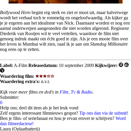
Bollywood Hero
begint erg sterk en ziet er mooi uit, maar halverwege
wordt het verhaal toch te rommelig en ongeloofwaardig. Als kijker ga
je je ergeren aan het idealisme van Nick. Daarnaast worden er nog een
aantal onderwerpen aangesneden die niet worden afgerond. Regisseur
Diederik van Rooijen wil te veel vertellen, waardoor de film niet
genoeg indruk maakt om écht goed te zijn. Als je een mooie film over
het leven in Mumbai wilt zien, raad ik je aan om
Slumdog Millionaire
nog eens op te zetten.
Label:
A-Film
Releasedatum:
10 september 2009
Kijkwijzer:
Waardering film:
Waardering extra's:
n.v.t.
Kijk voor meer films en dvd's in
Film, Tv & Radio
.
Submitter:
0
Help ons; deel dit item als je het leuk vond
Zelf ergens interessant filmnieuws gespot?
Tip ons dan via de submit!
Ben je film- of seriefanaat en hou je ervan erover te schrijven?
Word
dan filmredacteur!
Laura (Oplaatbatterij)