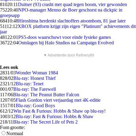
810
20:11
Duitser (93) crasht met quad tegen boom, vier gewonden
752
20:40
NPO-manager Menno de Boer geschorst na dickpic in
groepsapp
684
10:48
Hiroshima herdenkt slachtoffers atoombom, 81 jaar later
511
12:12
XBOX platform krijgt zijn eigen "Platinum" achievements dit
jaar
481
22:01
PS5-doos waarschuwt voor einde fysieke games
367
22:04
Ontslagen bij Halo Studios na Campaign Evolved
▼ Advertentie door Refinery89
Lees ook
28
31/03
Wonder Woman 1984
8
28/02
Blu-ray: Honest Thief
23
21/12
Blu-ray: Tenet
0
01/07
Blu-ray: The Farewell
1
17/06
Blu-ray: The Peanut Butter Falcon
12
07/05
Flash Gordon viert verjaardag met 4K-editie
15
17/01
Blu-ray: Good Boys
6
12/12
Win Fast & Furious: Hobbs & Shaw op blu-ray!
10
03/12
Blu-ray: Fast & Furious: Hobbs & Shaw
2
18/11
Blu-ray: The Secret Life of Pets 2
Font-grootte:
Normaal