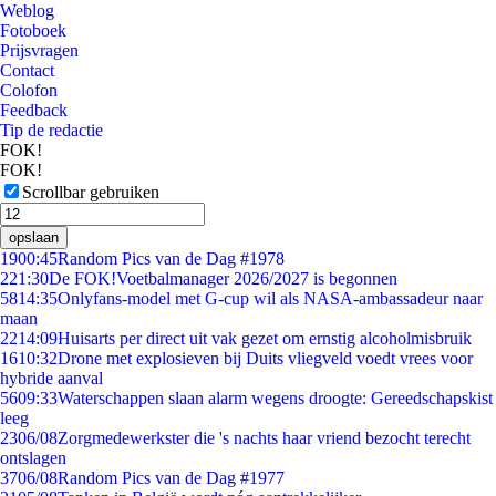
Weblog
Fotoboek
Prijsvragen
Contact
Colofon
Feedback
Tip de redactie
FOK!
FOK!
Scrollbar gebruiken
opslaan
19
00:45
Random Pics van de Dag #1978
2
21:30
De FOK!Voetbalmanager 2026/2027 is begonnen
58
14:35
Onlyfans-model met G-cup wil als NASA-ambassadeur naar
maan
22
14:09
Huisarts per direct uit vak gezet om ernstig alcoholmisbruik
16
10:32
Drone met explosieven bij Duits vliegveld voedt vrees voor
hybride aanval
56
09:33
Waterschappen slaan alarm wegens droogte: Gereedschapskist
leeg
23
06/08
Zorgmedewerkster die 's nachts haar vriend bezocht terecht
ontslagen
37
06/08
Random Pics van de Dag #1977