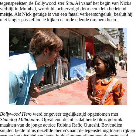
tegenspeelster, de Bollywood-ster Sita. Al vanaf het begin van Nicks
verblijf in Mumbai, wordt hij achtervolgd door een klein bedelend
meisje. Als Nick getuige is van een fataal verkeersongeluk, besluit hij
niet langer passief toe te kijken naar de ellende om hem heen.
Bollywood Hero
werd ongeveer tegelijkertijd opgenomen met
Slumdog Millionaire
. Opvallend detail is dat beide films gebruik
maakten van de jonge actrice Rubina Rafiq Qureshi. Bovendien
snijden beide films dezelfde thema's aan: de tegenstelling tussen rijk en
arm en het uitzichtloze leven in de sloppenwijken van de grote stad.