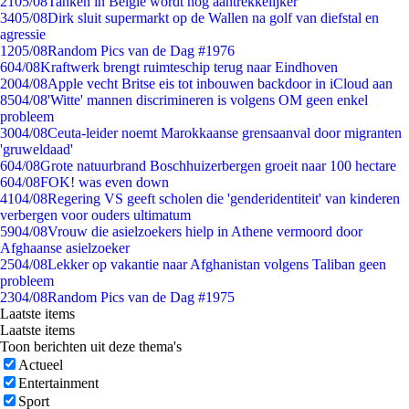
21
05/08
Tanken in België wordt nóg aantrekkelijker
34
05/08
Dirk sluit supermarkt op de Wallen na golf van diefstal en
agressie
12
05/08
Random Pics van de Dag #1976
6
04/08
Kraftwerk brengt ruimteschip terug naar Eindhoven
20
04/08
Apple vecht Britse eis tot inbouwen backdoor in iCloud aan
85
04/08
'Witte' mannen discrimineren is volgens OM geen enkel
probleem
30
04/08
Ceuta-leider noemt Marokkaanse grensaanval door migranten
'gruweldaad'
6
04/08
Grote natuurbrand Boschhuizerbergen groeit naar 100 hectare
6
04/08
FOK! was even down
41
04/08
Regering VS geeft scholen die 'genderidentiteit' van kinderen
verbergen voor ouders ultimatum
59
04/08
Vrouw die asielzoekers hielp in Athene vermoord door
Afghaanse asielzoeker
25
04/08
Lekker op vakantie naar Afghanistan volgens Taliban geen
probleem
23
04/08
Random Pics van de Dag #1975
Laatste items
Laatste items
Toon berichten uit deze thema's
Actueel
Entertainment
Sport