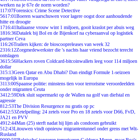
werken na je 67e de norm worden?
1
17:07
Forensics: Crime Scene Detective
56
17:01
Boeren waarschuwen voor lagere oogst door aanhoudende
hitte en droogte
17
16:41
Italiaanse vrouw wint 1 miljoen, gooit kraslot per abuis weg
18
16:36
Datalek bij Bol en de Bijenkorf na cyberaanval op logistiek
partner Ceva
1
16:26
Trailers kijken: de bioscoopreleases van week 32
23
16:12
Zorgmedewerkster die 's nachts haar vriend bezocht terecht
ontslagen
36
15:56
Hackers roven Coldcard-bitcoinwallets leeg voor 114 miljoen
dollar
3
15:13
Geen Qatar en Abu Dhabi? Dan eindigt Formule 1-seizoen
mogelijk in Europa
31
13:00
Spaanse politie: minstens tien voor terrorisme veroordeelden
onder migranten Ceuta
34
12:59
Dirk sluit supermarkt op de Wallen na golf van diefstal en
agressie
8
12:53
The Division Resurgence nu gratis op pc
64
12:53
Zetelpeiling: 24 zetels voor Pro en 18 zetels voor D66, FvD,
JA21 en PVV
49
12:44
Man (25) sterft nadat hij lijm als condoom gebruikt
5
12:43
Litouwen vindt opnieuw migrantentunnel onder grens met Wit-
Rusland
90
09:59
'Belgische' jongeren terroriseren Galderse Meren, maar Boa's