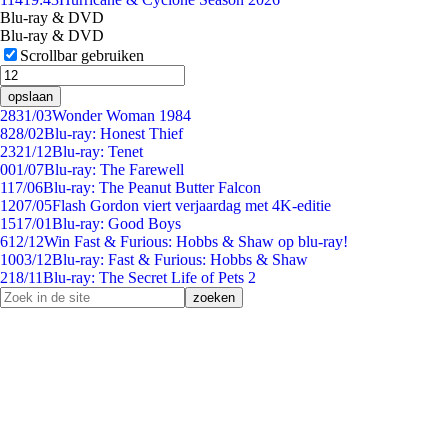
Blu-ray & DVD
Blu-ray & DVD
Scrollbar gebruiken
opslaan
28
31/03
Wonder Woman 1984
8
28/02
Blu-ray: Honest Thief
23
21/12
Blu-ray: Tenet
0
01/07
Blu-ray: The Farewell
1
17/06
Blu-ray: The Peanut Butter Falcon
12
07/05
Flash Gordon viert verjaardag met 4K-editie
15
17/01
Blu-ray: Good Boys
6
12/12
Win Fast & Furious: Hobbs & Shaw op blu-ray!
10
03/12
Blu-ray: Fast & Furious: Hobbs & Shaw
2
18/11
Blu-ray: The Secret Life of Pets 2