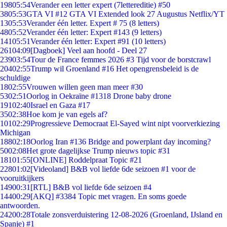
198
05:54
Verander een letter expert (7lettereditie) #50
38
05:53
GTA VI #12 GTA VI Extended look 27 Augustus Netflix/YT
13
05:53
Verander één letter. Expert # 75 (8 letters)
48
05:52
Verander één letter: Expert #143 (9 letters)
141
05:51
Verander één letter: Expert #91 (10 letters)
261
04:09
[Dagboek] Veel aan hoofd - Deel 27
239
03:54
Tour de France femmes 2026 #3 Tijd voor de borstcrawl
204
02:55
Trump wil Groenland #16 Het opengrensbeleid is de
schuldige
18
02:55
Vrouwen willen geen man meer #30
53
02:51
Oorlog in Oekraïne #1318 Drone baby drone
191
02:40
Israel en Gaza #17
35
02:38
Hoe kom je van egels af?
101
02:29
Progressieve Democraat El-Sayed wint nipt voorverkiezing
Michigan
188
02:18
Oorlog Iran #136 Bridge and powerplant day incoming?
50
02:08
Het grote dagelijkse Trump nieuws topic #31
181
01:55
[ONLINE] Roddelpraat Topic #21
228
01:02
[Videoland] B&B vol liefde 6de seizoen #1 voor de
vooruitkijkers
149
00:31
[RTL] B&B vol liefde 6de seizoen #4
144
00:29
[AKQ] #3384 Topic met vragen. En soms goede
antwoorden.
242
00:28
Totale zonsverduistering 12-08-2026 (Groenland, IJsland en
Spanje) #1