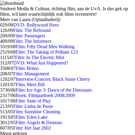
Studeert Media & Cultuur, richting film, aan de UvA. Is dus gek op
films, wil later waarschijnlijk ook films recenseren!
Meer van Laura (Oplaatbatterij)
0
29/09
DVD: Bollywood Hero
1
26/09
Film: The Rebound
2
09/09
Film: Passengers
4
09/09
Film: The Informers
10
19/08
Film: Fifty Dead Men Walking
25
19/08
Film: The Taking of Pelham 123
11
15/07
Film: In The Electric Mist
3
12/07
DVD: What Just Happened?
35
08/07
Film: Brüno
2
08/07
Film: Management
12
02/07
Interview/Concert: Black Stone Cherry
12
01/07
Film: Meet Bill
37
30/06
Film: Ice Age 3: Dawn of the Dinosaurs
23
17/06
Boek: Filmjaarboek 2008/2009
10
17/06
Film: State of Play
2
13/05
Film: Linha de Passe
5
13/05
Film: Sunshine Cleaning
19
13/05
Film: Eden Lake
30
12/05
Film: Angels & Demons
6
07/05
Film: Het Jaar 2602
Meest gelezen