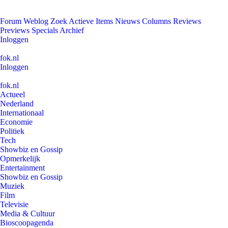
Forum
Weblog
Zoek
Actieve Items
Nieuws
Columns
Reviews
Previews
Specials
Archief
Inloggen
fok.nl
Inloggen
fok.nl
Actueel
Nederland
Internationaal
Economie
Politiek
Tech
Showbiz en Gossip
Opmerkelijk
Entertainment
Showbiz en Gossip
Muziek
Film
Televisie
Media & Cultuur
Bioscoopagenda