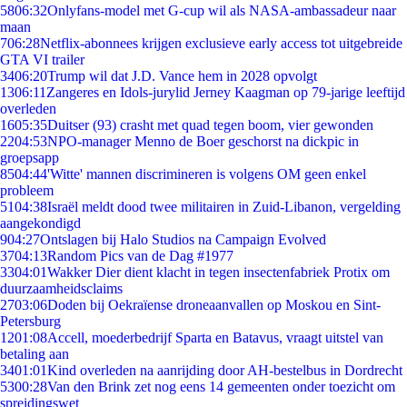
58
06:32
Onlyfans-model met G-cup wil als NASA-ambassadeur naar
maan
7
06:28
Netflix-abonnees krijgen exclusieve early access tot uitgebreide
GTA VI trailer
34
06:20
Trump wil dat J.D. Vance hem in 2028 opvolgt
13
06:11
Zangeres en Idols-jurylid Jerney Kaagman op 79-jarige leeftijd
overleden
16
05:35
Duitser (93) crasht met quad tegen boom, vier gewonden
22
04:53
NPO-manager Menno de Boer geschorst na dickpic in
groepsapp
85
04:44
'Witte' mannen discrimineren is volgens OM geen enkel
probleem
51
04:38
Israël meldt dood twee militairen in Zuid-Libanon, vergelding
aangekondigd
9
04:27
Ontslagen bij Halo Studios na Campaign Evolved
37
04:13
Random Pics van de Dag #1977
33
04:01
Wakker Dier dient klacht in tegen insectenfabriek Protix om
duurzaamheidsclaims
27
03:06
Doden bij Oekraïense droneaanvallen op Moskou en Sint-
Petersburg
12
01:08
Accell, moederbedrijf Sparta en Batavus, vraagt uitstel van
betaling aan
34
01:01
Kind overleden na aanrijding door AH-bestelbus in Dordrecht
53
00:28
Van den Brink zet nog eens 14 gemeenten onder toezicht om
spreidingswet