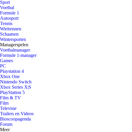
Sport
Voetbal
Formule 1
Autosport
Tennis
Wielrennen
Schaatsen
Wintersporten
Managerspelen
Voetbalmanager
Formule 1-manager
Games
PC
Playstation 4
Xbox One
Nintendo Switch
Xbox Series X|S
PlayStation 5
Film & TV
Film
Televisie
Trailers en Videos
Bioscoopagenda
Forum
Meer