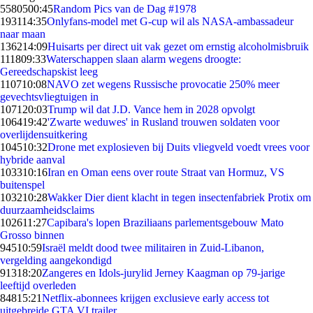
55805
00:45
Random Pics van de Dag #1978
1931
14:35
Onlyfans-model met G-cup wil als NASA-ambassadeur
naar maan
1362
14:09
Huisarts per direct uit vak gezet om ernstig alcoholmisbruik
1118
09:33
Waterschappen slaan alarm wegens droogte:
Gereedschapskist leeg
1107
10:08
NAVO zet wegens Russische provocatie 250% meer
gevechtsvliegtuigen in
1071
20:03
Trump wil dat J.D. Vance hem in 2028 opvolgt
1064
19:42
'Zwarte weduwes' in Rusland trouwen soldaten voor
overlijdensuitkering
1045
10:32
Drone met explosieven bij Duits vliegveld voedt vrees voor
hybride aanval
1033
10:16
Iran en Oman eens over route Straat van Hormuz, VS
buitenspel
1032
10:28
Wakker Dier dient klacht in tegen insectenfabriek Protix om
duurzaamheidsclaims
1026
11:27
Capibara's lopen Braziliaans parlementsgebouw Mato
Grosso binnen
945
10:59
Israël meldt dood twee militairen in Zuid-Libanon,
vergelding aangekondigd
913
18:20
Zangeres en Idols-jurylid Jerney Kaagman op 79-jarige
leeftijd overleden
848
15:21
Netflix-abonnees krijgen exclusieve early access tot
uitgebreide GTA VI trailer