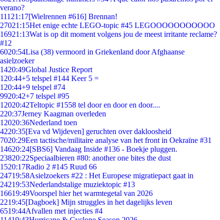
verano?
111
21:17
[Wielrennen #616] Brennan!
270
21:15
Het enige echte LEGO-topic #45 LEGOOOOOOOOOOO
169
21:13
Wat is op dit moment volgens jou de meest irritante reclame?
#12
60
20:54
Lisa (38) vermoord in Griekenland door Afghaanse
asielzoeker
14
20:49
Global Justice Report
1
20:44
+5 telspel #144 Keer 5 =
1
20:44
+9 telspel #74
99
20:42
+7 telspel #95
120
20:42
Teltopic #1558 tel door en door en door....
2
20:37
Jerney Kaagman overleden
120
20:36
Nederland toen
42
20:35
[Eva vd Wijdeven] geruchten over dakloosheid
70
20:29
Een tactische/militaire analyse van het front in Oekraïne #31
146
20:24
[SBS6] Vandaag Inside #136 - Boekje pluggen.
238
20:22
Speciaalbieren #80: another one bites the dust
15
20:17
Radio 2 #145 Ruud 66
247
19:58
Asielzoekers #22 : Het Europese migratiepact gaat in
242
19:53
Nederlandstalige muziektopic #13
166
19:49
Voorspel hier het warmtegetal van 2026
22
19:45
[Dagboek] Mijn struggles in het dagelijks leven
65
19:44
Afvallen met injecties #4
114
19:43
Hurricane & Cyclone Season 2026