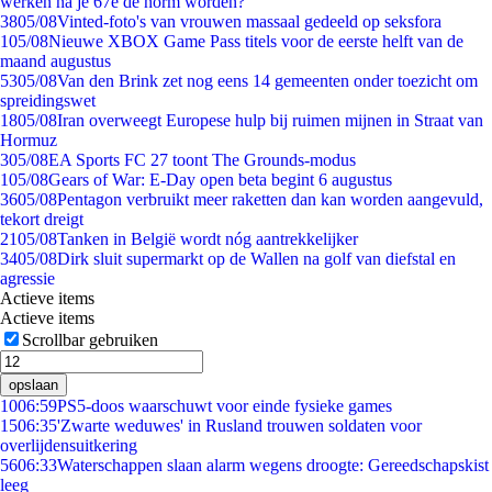
werken na je 67e de norm worden?
38
05/08
Vinted-foto's van vrouwen massaal gedeeld op seksfora
1
05/08
Nieuwe XBOX Game Pass titels voor de eerste helft van de
maand augustus
53
05/08
Van den Brink zet nog eens 14 gemeenten onder toezicht om
spreidingswet
18
05/08
Iran overweegt Europese hulp bij ruimen mijnen in Straat van
Hormuz
3
05/08
EA Sports FC 27 toont The Grounds-modus
1
05/08
Gears of War: E-Day open beta begint 6 augustus
36
05/08
Pentagon verbruikt meer raketten dan kan worden aangevuld,
tekort dreigt
21
05/08
Tanken in België wordt nóg aantrekkelijker
34
05/08
Dirk sluit supermarkt op de Wallen na golf van diefstal en
agressie
Actieve items
Actieve items
Scrollbar gebruiken
opslaan
10
06:59
PS5-doos waarschuwt voor einde fysieke games
15
06:35
'Zwarte weduwes' in Rusland trouwen soldaten voor
overlijdensuitkering
56
06:33
Waterschappen slaan alarm wegens droogte: Gereedschapskist
leeg