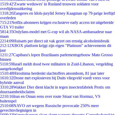
15
19:42
'Zwarte weduwes' in Rusland trouwen soldaten voor
overlijdensuitkering
13
18:20
Zangeres en Idols-jurylid Jerney Kaagman op 79-jarige leeftijd
overleden
7
15:21
Netflix-abonnees krijgen exclusieve early access tot uitgebreide
GTA VI trailer
58
14:35
Onlyfans-model met G-cup wil als NASA-ambassadeur naar
maan
22
14:09
Huisarts per direct uit vak gezet om ernstig alcoholmisbruik
2
12:12
XBOX platform krijgt zijn eigen "Platinum" achievements dit
jaar
12
11:27
Capibara's lopen Braziliaans parlementsgebouw Mato Grosso
binnen
51
10:59
Israël meldt dood twee militairen in Zuid-Libanon, vergelding
aangekondigd
15
10:48
Hiroshima herdenkt slachtoffers atoombom, 81 jaar later
16
10:32
Drone met explosieven bij Duits vliegveld voedt vrees voor
hybride aanval
33
10:28
Wakker Dier dient klacht in tegen insectenfabriek Protix om
duurzaamheidsclaims
22
10:16
Iran en Oman eens over route Straat van Hormuz, VS
buitenspel
25
10:08
NAVO zet wegens Russische provocatie 250% meer
gevechtsvliegtuigen in
56
09:33
Waterschappen slaan alarm wegens droogte: Gereedschapskist