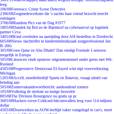
leeg
1
06/08
Forensics: Crime Scene Detective
23
06/08
Zorgmedewerkster die 's nachts haar vriend bezocht terecht
ontslagen
37
06/08
Random Pics van de Dag #1977
18
05/08
Datalek bij Bol en de Bijenkorf na cyberaanval op logistiek
partner Ceva
34
05/08
Kind overleden na aanrijding door AH-bestelbus in Dordrecht
6
05/08
Nieuw slachtoffer in kindermisbruikzaak zorgprofessional Jan
B. (66)
3
05/08
Geen Qatar en Abu Dhabi? Dan eindigt Formule 1-seizoen
mogelijk in Europa
5
05/08
Litouwen vindt opnieuw migrantentunnel onder grens met Wit-
Rusland
45
05/08
Progressieve Democraat El-Sayed wint nipt voorverkiezing
Michigan
12
05/08
Accell, moederbedrijf Sparta en Batavus, vraagt uitstel van
betaling aan
5
05/08
Zomervakantieweerbericht: aanhoudend zomers
1
05/08
Vollering de sterkste na lastige heuvelrit
8
05/08
The Division Resurgence nu gratis op pc
36
05/08
Hackers roven Coldcard-bitcoinwallets leeg voor 114 miljoen
dollar
45
05/08
Doorwerken na AOW-leeftijd vaker vastgelegd in cao's, moet