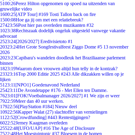
51
00:26
Perez Hilton opgenomen op spoed na uitzenden van
gruwelijke video
16
00:25
[ATP Tour] #169 Tosti Tallon back on fire
15
00:08
Hoe ga jij om met een relatiebreuk?
274
23:56
Post hier pas overleden muzikanten #32
10
23:38
Rechtszaak dodelijk ongeluk uitgesteld vanwege vakantie
advocaat
25
23:24
[2026/2027] Eredivisietoto #1
203
23:24
Het Grote Songfestivalfeest Ziggo Dome #5 13 november
2026
20
23:23
Capibara's wandelen doodleuk het Braziliaanse parlement
binnen
18
23:19
Waarom doen vrouwen altijd hun telly in de kontzak?
233
23:16
Top 2000 Editie 2025 #243 Alle dikzakken willen op je
lijken
51
23:11
[NPO1] Goedenavond Nederland
254
23:11
De Avondetappe #176 - Met Ellen ten Damme.
76
23:01
[FOK!Voetbalmanager 2026/2027] #1 We zijn er weer
79
22:59
Meer dan 40 uur werken.
179
22:56
[PlayStation #184] Nieuw deel
109
22:56
Kapper Walat (27) slachtoffer van vernielingen
11
22:52
[Crowdfunding] #443 Rentestijgingen?
60
22:52
Jerney Kaagman overleden
255
22:48
[UFO/UAP] #16 The Age of Disclosure
75
22:48
Het Moestuintopic #37 Bloesem in de bomen