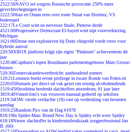
25
22:56
NAVO zet wegens Russische provocatie 250% meer
gevechtsvliegtuigen in
22
22:50
Iran en Oman eens over route Straat van Hormuz, VS
buitenspel
2
22:17
Le Court wint na nerveuze finale, Pieterse derde
45
21:00
Progressieve Democraat El-Sayed wint nipt voorverkiezing
Michigan
16
21:00
Drone met explosieven bij Duits vliegveld voedt vrees voor
hybride aanval
2
20:58
XBOX platform krijgt zijn eigen "Platinum" achievements dit
jaar
12
20:48
Capibara's lopen Braziliaans parlementsgebouw Mato Grosso
binnen
5
20:30
Zomervakantieweerbericht: aanhoudend zomers
1
20:21
Lemmen boekt eerste profzege in zware Ronde van Polen-rit
22
20:05
Huisarts per direct uit vak gezet om ernstig alcoholmisbruik
15
19:45
Hiroshima herdenkt slachtoffers atoombom, 81 jaar later
38
19:40
Vinted-foto's van vrouwen massaal gedeeld op seksfora
21
19:34
OM: vierde verdachte (18) vast op verdenking van beramen
aanslag
19
19:25
Random Pics van de Dag #1978
8
18:19
In Spider-Man: Brand New Day is Spidey echt weer Spidey
6
18:18
Nieuw slachtoffer in kindermisbruikzaak zorgprofessional Jan
B. (66)
45
17:10
Doorwerken na AOW-leeftijd vaker vastgelegd in cao's, moet