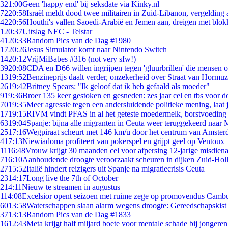
3
21:00
Geen 'happy end' bij seksdate via Kinky.nl
72
20:58
Israël meldt dood twee militairen in Zuid-Libanon, vergeldin
42
20:56
Houthi's vallen Saoedi-Arabië en Jemen aan, dreigen met blok
1
20:37
Uitslag NEC - Telstar
41
20:33
Random Pics van de Dag #1980
17
20:26
Jesus Simulator komt naar Nintendo Switch
14
20:12
VrijMiBabes #316 (not very sfw!)
39
20:08
CDA en D66 willen ingrijpen tegen 'gluurbrillen' die mensen 
13
19:52
Benzineprijs daalt verder, onzekerheid over Straat van Hormuz 
26
19:42
Britney Spears: "Ik geloof dat ik heb gefaald als moeder"
9
19:36
Broer 135 keer gestoken en gesneden: zes jaar cel en tbs voor
70
19:35
Meer agressie tegen een andersluidende politieke mening, laat j
17
19:15
RIVM vindt PFAS in al het geteste moedermelk, borstvoeding b
63
19:04
Spanje: bijna alle migranten in Ceuta weer teruggekeerd naar
25
17:16
Wegpiraat scheurt met 146 km/u door het centrum van Amste
4
17:13
Niewiadoma profiteert van pokerspel en grijpt geel op Ventoux
11
16:48
Vrouw krijgt 30 maanden cel voor afpersing 12-jarige misdiena
7
16:10
Aanhoudende droogte veroorzaakt scheuren in dijken Zuid-Hol
27
15:52
Italië hindert reizigers uit Spanje na migratiecrisis Ceuta
23
14:17
Long live the 7th of October
2
14:11
Nieuw te streamen in augustus
1
14:08
Excelsior opent seizoen met ruime zege op promovendus Camb
60
13:58
Waterschappen slaan alarm wegens droogte: Gereedschapskist
37
13:13
Random Pics van de Dag #1833
16
12:43
Meta krijgt half miljard boete voor mentale schade bij jongeren