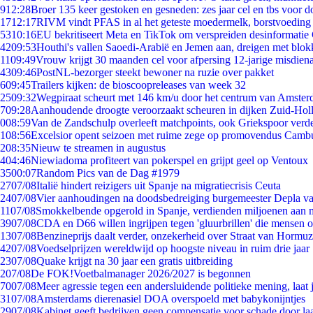
9
12:28
Broer 135 keer gestoken en gesneden: zes jaar cel en tbs voor
17
12:17
RIVM vindt PFAS in al het geteste moedermelk, borstvoeding b
53
10:16
EU bekritiseert Meta en TikTok om verspreiden desinformatie
42
09:53
Houthi's vallen Saoedi-Arabië en Jemen aan, dreigen met blok
11
09:49
Vrouw krijgt 30 maanden cel voor afpersing 12-jarige misdiena
43
09:46
PostNL-bezorger steekt bewoner na ruzie over pakket
6
09:45
Trailers kijken: de bioscoopreleases van week 32
25
09:32
Wegpiraat scheurt met 146 km/u door het centrum van Amste
7
09:28
Aanhoudende droogte veroorzaakt scheuren in dijken Zuid-Hol
0
08:59
Van de Zandschulp overleeft matchpoints, ook Griekspoor verde
1
08:56
Excelsior opent seizoen met ruime zege op promovendus Camb
2
08:35
Nieuw te streamen in augustus
4
04:46
Niewiadoma profiteert van pokerspel en grijpt geel op Ventoux
35
00:07
Random Pics van de Dag #1979
27
07/08
Italië hindert reizigers uit Spanje na migratiecrisis Ceuta
24
07/08
Vier aanhoudingen na doodsbedreiging burgemeester Depla v
11
07/08
Smokkelbende opgerold in Spanje, verdienden miljoenen aan 
39
07/08
CDA en D66 willen ingrijpen tegen 'gluurbrillen' die mensen 
13
07/08
Benzineprijs daalt verder, onzekerheid over Straat van Hormuz 
42
07/08
Voedselprijzen wereldwijd op hoogste niveau in ruim drie jaar
23
07/08
Quake krijgt na 30 jaar een gratis uitbreiding
2
07/08
De FOK!Voetbalmanager 2026/2027 is begonnen
70
07/08
Meer agressie tegen een andersluidende politieke mening, laat j
31
07/08
Amsterdams dierenasiel DOA overspoeld met babykonijntjes
29
07/08
Kabinet geeft bedrijven geen compensatie voor schade door la