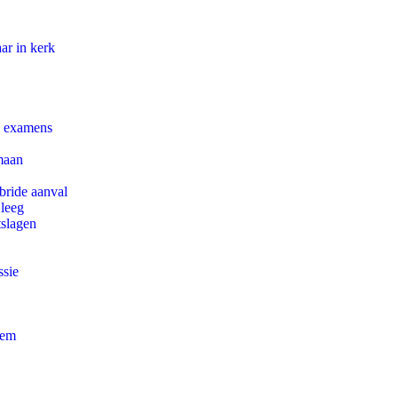
ar in kerk
e examens
maan
bride aanval
 leeg
tslagen
ssie
eem