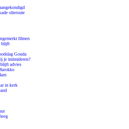
g aangekondigd
kade olieroute
ongemerkt filmen
blijft
 doodslag Gouda
ij je intimideren?
lijft advies
 Marokko
rdam
ar in kerk
land
uur
 leeg