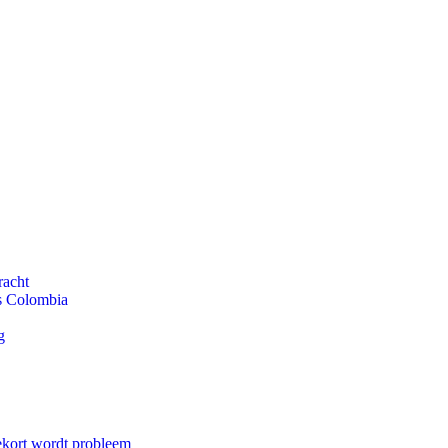
racht
ls Colombia
g
ekort wordt probleem