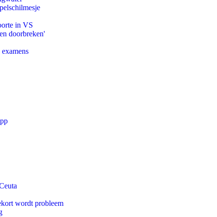
pelschilmesje
oorte in VS
pen doorbreken'
e examens
app
 Ceuta
ekort wordt probleem
g