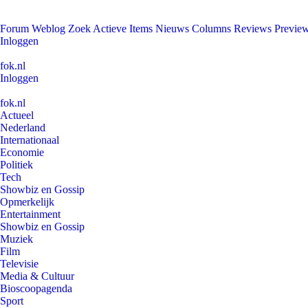
Forum
Weblog
Zoek
Actieve Items
Nieuws
Columns
Reviews
Previe
Inloggen
fok.nl
Inloggen
fok.nl
Actueel
Nederland
Internationaal
Economie
Politiek
Tech
Showbiz en Gossip
Opmerkelijk
Entertainment
Showbiz en Gossip
Muziek
Film
Televisie
Media & Cultuur
Bioscoopagenda
Sport