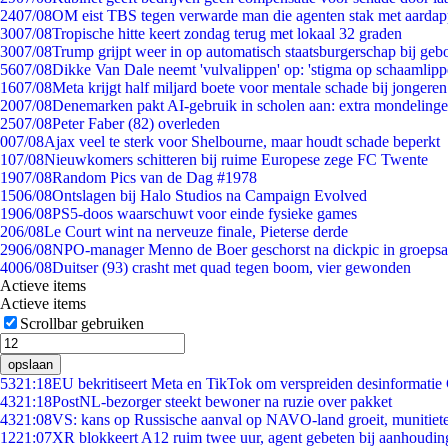
24
07/08
OM eist TBS tegen verwarde man die agenten stak met aardap
30
07/08
Tropische hitte keert zondag terug met lokaal 32 graden
30
07/08
Trump grijpt weer in op automatisch staatsburgerschap bij geb
56
07/08
Dikke Van Dale neemt 'vulvalippen' op: 'stigma op schaamlip
16
07/08
Meta krijgt half miljard boete voor mentale schade bij jongeren
20
07/08
Denemarken pakt AI-gebruik in scholen aan: extra mondeling
25
07/08
Peter Faber (82) overleden
0
07/08
Ajax veel te sterk voor Shelbourne, maar houdt schade beperkt
1
07/08
Nieuwkomers schitteren bij ruime Europese zege FC Twente
19
07/08
Random Pics van de Dag #1978
15
06/08
Ontslagen bij Halo Studios na Campaign Evolved
19
06/08
PS5-doos waarschuwt voor einde fysieke games
2
06/08
Le Court wint na nerveuze finale, Pieterse derde
29
06/08
NPO-manager Menno de Boer geschorst na dickpic in groeps
40
06/08
Duitser (93) crasht met quad tegen boom, vier gewonden
Actieve items
Actieve items
Scrollbar gebruiken
opslaan
53
21:18
EU bekritiseert Meta en TikTok om verspreiden desinformatie
43
21:18
PostNL-bezorger steekt bewoner na ruzie over pakket
43
21:08
VS: kans op Russische aanval op NAVO-land groeit, munitiet
12
21:07
XR blokkeert A12 ruim twee uur, agent gebeten bij aanhoudin