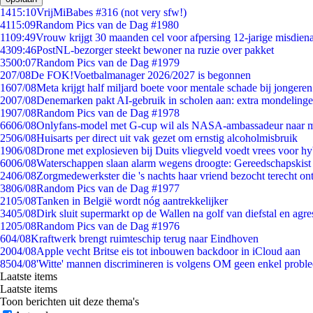
14
15:10
VrijMiBabes #316 (not very sfw!)
41
15:09
Random Pics van de Dag #1980
11
09:49
Vrouw krijgt 30 maanden cel voor afpersing 12-jarige misdiena
43
09:46
PostNL-bezorger steekt bewoner na ruzie over pakket
35
00:07
Random Pics van de Dag #1979
2
07/08
De FOK!Voetbalmanager 2026/2027 is begonnen
16
07/08
Meta krijgt half miljard boete voor mentale schade bij jongeren
20
07/08
Denemarken pakt AI-gebruik in scholen aan: extra mondeling
19
07/08
Random Pics van de Dag #1978
66
06/08
Onlyfans-model met G-cup wil als NASA-ambassadeur naar 
25
06/08
Huisarts per direct uit vak gezet om ernstig alcoholmisbruik
19
06/08
Drone met explosieven bij Duits vliegveld voedt vrees voor hy
60
06/08
Waterschappen slaan alarm wegens droogte: Gereedschapskist
24
06/08
Zorgmedewerkster die 's nachts haar vriend bezocht terecht on
38
06/08
Random Pics van de Dag #1977
21
05/08
Tanken in België wordt nóg aantrekkelijker
34
05/08
Dirk sluit supermarkt op de Wallen na golf van diefstal en agre
12
05/08
Random Pics van de Dag #1976
6
04/08
Kraftwerk brengt ruimteschip terug naar Eindhoven
20
04/08
Apple vecht Britse eis tot inbouwen backdoor in iCloud aan
85
04/08
'Witte' mannen discrimineren is volgens OM geen enkel probl
Laatste items
Laatste items
Toon berichten uit deze thema's