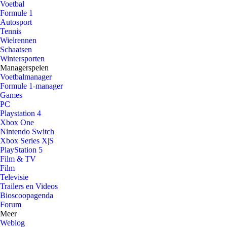
Voetbal
Formule 1
Autosport
Tennis
Wielrennen
Schaatsen
Wintersporten
Managerspelen
Voetbalmanager
Formule 1-manager
Games
PC
Playstation 4
Xbox One
Nintendo Switch
Xbox Series X|S
PlayStation 5
Film & TV
Film
Televisie
Trailers en Videos
Bioscoopagenda
Forum
Meer
Weblog