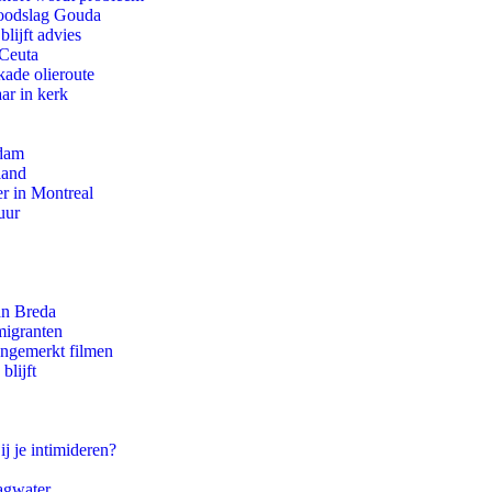
 doodslag Gouda
lijft advies
 Ceuta
kade olieroute
ar in kerk
rdam
land
r in Montreal
uur
an Breda
migranten
ongemerkt filmen
blijft
ij je intimideren?
agwater