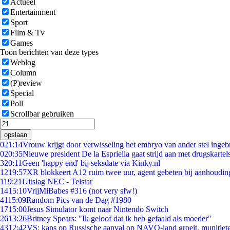
Actueel
Entertainment
Sport
Film & Tv
Games
Toon berichten van deze types
Weblog
Column
(P)review
Special
Poll
Scrollbar gebruiken
opslaan
0
21:14
Vrouw krijgt door verwisseling het embryo van ander stel ingeb
0
20:35
Nieuwe president De la Espriella gaat strijd aan met drugskarte
3
20:11
Geen 'happy end' bij seksdate via Kinky.nl
12
19:57
XR blokkeert A12 ruim twee uur, agent gebeten bij aanhoudin
1
19:21
Uitslag NEC - Telstar
14
15:10
VrijMiBabes #316 (not very sfw!)
41
15:09
Random Pics van de Dag #1980
17
15:00
Jesus Simulator komt naar Nintendo Switch
26
13:26
Britney Spears: "Ik geloof dat ik heb gefaald als moeder"
43
12:42
VS: kans op Russische aanval op NAVO-land groeit, munitiet