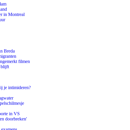
rdam
land
r in Montreal
uur
an Breda
migranten
ongemerkt filmen
lijft
ij je intimideren?
agwater
pelschilmesje
oorte in VS
pen doorbreken'
e examens