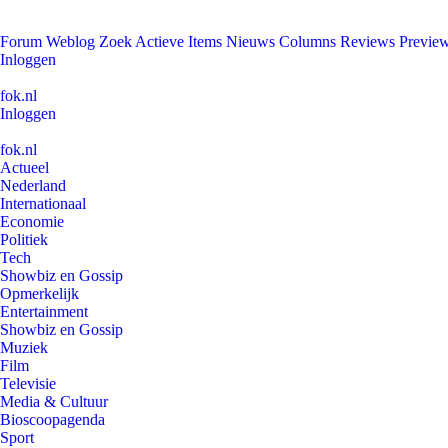
Forum
Weblog
Zoek
Actieve Items
Nieuws
Columns
Reviews
Previe
Inloggen
fok.nl
Inloggen
fok.nl
Actueel
Nederland
Internationaal
Economie
Politiek
Tech
Showbiz en Gossip
Opmerkelijk
Entertainment
Showbiz en Gossip
Muziek
Film
Televisie
Media & Cultuur
Bioscoopagenda
Sport