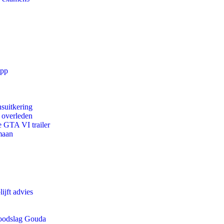
app
suitkering
d overleden
e GTA VI trailer
maan
ijft advies
 doodslag Gouda