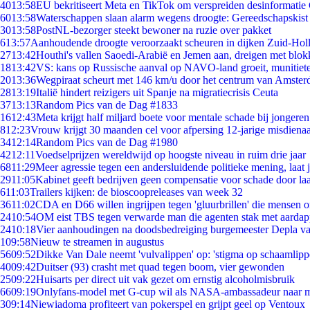
40
13:58
EU bekritiseert Meta en TikTok om verspreiden desinformatie
60
13:58
Waterschappen slaan alarm wegens droogte: Gereedschapskist
30
13:58
PostNL-bezorger steekt bewoner na ruzie over pakket
6
13:57
Aanhoudende droogte veroorzaakt scheuren in dijken Zuid-Hol
27
13:42
Houthi's vallen Saoedi-Arabië en Jemen aan, dreigen met blok
18
13:42
VS: kans op Russische aanval op NAVO-land groeit, munitiet
20
13:36
Wegpiraat scheurt met 146 km/u door het centrum van Amste
28
13:19
Italië hindert reizigers uit Spanje na migratiecrisis Ceuta
37
13:13
Random Pics van de Dag #1833
16
12:43
Meta krijgt half miljard boete voor mentale schade bij jongeren
8
12:23
Vrouw krijgt 30 maanden cel voor afpersing 12-jarige misdienaa
34
12:14
Random Pics van de Dag #1980
42
12:11
Voedselprijzen wereldwijd op hoogste niveau in ruim drie jaar
68
11:29
Meer agressie tegen een andersluidende politieke mening, laat ji
29
11:05
Kabinet geeft bedrijven geen compensatie voor schade door la
6
11:03
Trailers kijken: de bioscoopreleases van week 32
36
11:02
CDA en D66 willen ingrijpen tegen 'gluurbrillen' die mensen 
24
10:54
OM eist TBS tegen verwarde man die agenten stak met aardap
24
10:18
Vier aanhoudingen na doodsbedreiging burgemeester Depla v
1
09:58
Nieuw te streamen in augustus
56
09:52
Dikke Van Dale neemt 'vulvalippen' op: 'stigma op schaamlip
40
09:42
Duitser (93) crasht met quad tegen boom, vier gewonden
25
09:22
Huisarts per direct uit vak gezet om ernstig alcoholmisbruik
66
09:19
Onlyfans-model met G-cup wil als NASA-ambassadeur naar 
3
09:14
Niewiadoma profiteert van pokerspel en grijpt geel op Ventoux