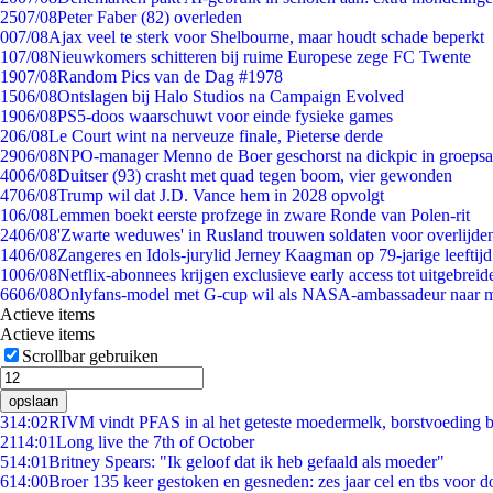
25
07/08
Peter Faber (82) overleden
0
07/08
Ajax veel te sterk voor Shelbourne, maar houdt schade beperkt
1
07/08
Nieuwkomers schitteren bij ruime Europese zege FC Twente
19
07/08
Random Pics van de Dag #1978
15
06/08
Ontslagen bij Halo Studios na Campaign Evolved
19
06/08
PS5-doos waarschuwt voor einde fysieke games
2
06/08
Le Court wint na nerveuze finale, Pieterse derde
29
06/08
NPO-manager Menno de Boer geschorst na dickpic in groeps
40
06/08
Duitser (93) crasht met quad tegen boom, vier gewonden
47
06/08
Trump wil dat J.D. Vance hem in 2028 opvolgt
1
06/08
Lemmen boekt eerste profzege in zware Ronde van Polen-rit
24
06/08
'Zwarte weduwes' in Rusland trouwen soldaten voor overlijden
14
06/08
Zangeres en Idols-jurylid Jerney Kaagman op 79-jarige leeftij
10
06/08
Netflix-abonnees krijgen exclusieve early access tot uitgebreid
66
06/08
Onlyfans-model met G-cup wil als NASA-ambassadeur naar 
Actieve items
Actieve items
Scrollbar gebruiken
opslaan
3
14:02
RIVM vindt PFAS in al het geteste moedermelk, borstvoeding bl
21
14:01
Long live the 7th of October
5
14:01
Britney Spears: "Ik geloof dat ik heb gefaald als moeder"
6
14:00
Broer 135 keer gestoken en gesneden: zes jaar cel en tbs voor