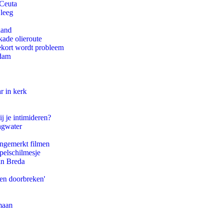
 Ceuta
 leeg
land
kade olieroute
ekort wordt probleem
rdam
r in kerk
j je intimideren?
agwater
ongemerkt filmen
pelschilmesje
an Breda
pen doorbreken'
maan