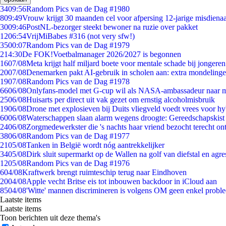
34
09:56
Random Pics van de Dag #1980
8
09:49
Vrouw krijgt 30 maanden cel voor afpersing 12-jarige misdienaa
30
09:46
PostNL-bezorger steekt bewoner na ruzie over pakket
12
06:54
VrijMiBabes #316 (not very sfw!)
35
00:07
Random Pics van de Dag #1979
2
14:30
De FOK!Voetbalmanager 2026/2027 is begonnen
16
07/08
Meta krijgt half miljard boete voor mentale schade bij jongeren
20
07/08
Denemarken pakt AI-gebruik in scholen aan: extra mondeling
19
07/08
Random Pics van de Dag #1978
66
06/08
Onlyfans-model met G-cup wil als NASA-ambassadeur naar 
25
06/08
Huisarts per direct uit vak gezet om ernstig alcoholmisbruik
19
06/08
Drone met explosieven bij Duits vliegveld voedt vrees voor hy
60
06/08
Waterschappen slaan alarm wegens droogte: Gereedschapskist
24
06/08
Zorgmedewerkster die 's nachts haar vriend bezocht terecht on
38
06/08
Random Pics van de Dag #1977
21
05/08
Tanken in België wordt nóg aantrekkelijker
34
05/08
Dirk sluit supermarkt op de Wallen na golf van diefstal en agre
12
05/08
Random Pics van de Dag #1976
6
04/08
Kraftwerk brengt ruimteschip terug naar Eindhoven
20
04/08
Apple vecht Britse eis tot inbouwen backdoor in iCloud aan
85
04/08
'Witte' mannen discrimineren is volgens OM geen enkel probl
Laatste items
Laatste items
Toon berichten uit deze thema's