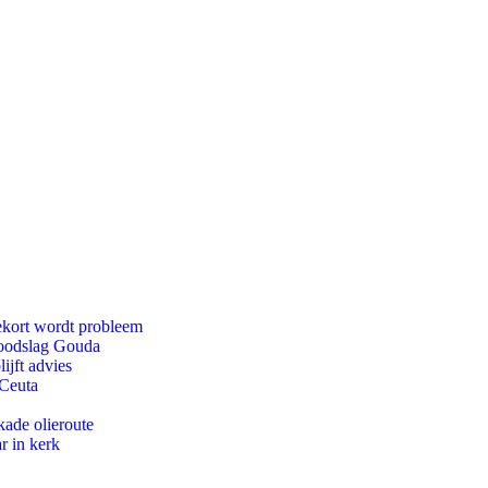
ekort wordt probleem
 doodslag Gouda
ijft advies
 Ceuta
kade olieroute
r in kerk