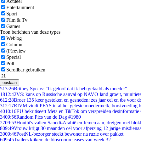
Actueel
Entertainment
Sport
Film & Tv
Games
Toon berichten van deze types
Weblog
Column
(P)review
Special
Poll
Scrollbar gebruiken
opslaan
5
13:26
Britney Spears: "Ik geloof dat ik heb gefaald als moeder"
18
12:42
VS: kans op Russische aanval op NAVO-land groeit, munitiet
6
12:28
Broer 135 keer gestoken en gesneden: zes jaar cel en tbs voor
3
12:17
RIVM vindt PFAS in al het geteste moedermelk, borstvoeding bl
40
10:16
EU bekritiseert Meta en TikTok om verspreiden desinformatie
34
09:56
Random Pics van de Dag #1980
27
09:53
Houthi's vallen Saoedi-Arabië en Jemen aan, dreigen met blok
8
09:49
Vrouw krijgt 30 maanden cel voor afpersing 12-jarige misdienaa
30
09:46
PostNL-bezorger steekt bewoner na ruzie over pakket
6
09:45
Trailers kijken: de bioscoopreleases van week 32