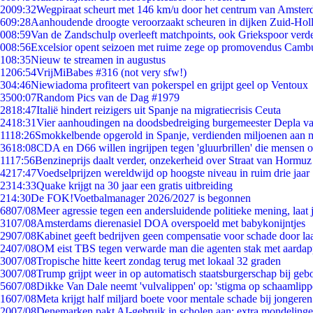
20
09:32
Wegpiraat scheurt met 146 km/u door het centrum van Amste
6
09:28
Aanhoudende droogte veroorzaakt scheuren in dijken Zuid-Hol
0
08:59
Van de Zandschulp overleeft matchpoints, ook Griekspoor verde
0
08:56
Excelsior opent seizoen met ruime zege op promovendus Camb
1
08:35
Nieuw te streamen in augustus
12
06:54
VrijMiBabes #316 (not very sfw!)
3
04:46
Niewiadoma profiteert van pokerspel en grijpt geel op Ventoux
35
00:07
Random Pics van de Dag #1979
28
18:47
Italië hindert reizigers uit Spanje na migratiecrisis Ceuta
24
18:31
Vier aanhoudingen na doodsbedreiging burgemeester Depla v
11
18:26
Smokkelbende opgerold in Spanje, verdienden miljoenen aan 
36
18:08
CDA en D66 willen ingrijpen tegen 'gluurbrillen' die mensen 
11
17:56
Benzineprijs daalt verder, onzekerheid over Straat van Hormuz b
42
17:47
Voedselprijzen wereldwijd op hoogste niveau in ruim drie jaar
23
14:33
Quake krijgt na 30 jaar een gratis uitbreiding
2
14:30
De FOK!Voetbalmanager 2026/2027 is begonnen
68
07/08
Meer agressie tegen een andersluidende politieke mening, laat j
31
07/08
Amsterdams dierenasiel DOA overspoeld met babykonijntjes
29
07/08
Kabinet geeft bedrijven geen compensatie voor schade door la
24
07/08
OM eist TBS tegen verwarde man die agenten stak met aardap
30
07/08
Tropische hitte keert zondag terug met lokaal 32 graden
30
07/08
Trump grijpt weer in op automatisch staatsburgerschap bij geb
56
07/08
Dikke Van Dale neemt 'vulvalippen' op: 'stigma op schaamlip
16
07/08
Meta krijgt half miljard boete voor mentale schade bij jongeren
20
07/08
Denemarken pakt AI-gebruik in scholen aan: extra mondeling