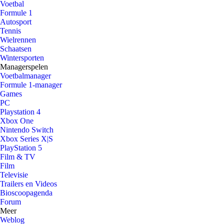
Voetbal
Formule 1
Autosport
Tennis
Wielrennen
Schaatsen
Wintersporten
Managerspelen
Voetbalmanager
Formule 1-manager
Games
PC
Playstation 4
Xbox One
Nintendo Switch
Xbox Series X|S
PlayStation 5
Film & TV
Film
Televisie
Trailers en Videos
Bioscoopagenda
Forum
Meer
Weblog