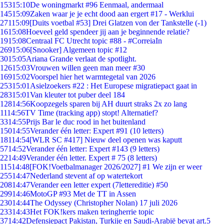
153
15:10
De woningmarkt #96 Eenmaal, andermaal
145
15:09
Zaken waar je je echt dood aan ergert #17 - Werklui
271
15:09
[Duits voetbal #53] Drei Glatzen von der Tankstelle (-1)
16
15:08
Hoeveel geld spendeer jij aan je beginnende relatie?
19
15:08
Centraal FC Utrecht topic #88 - #CorreiaIn
269
15:06
[Snooker] Algemeen topic #12
30
15:05
Ariana Grande verlaat de spotlight.
126
15:03
Vrouwen willen geen man meer #30
169
15:02
Voorspel hier het warmtegetal van 2026
253
15:01
Asielzoekers #22 : Het Europese migratiepact gaat in
283
15:01
Van kleuter tot puber deel 184
128
14:56
Koopzegels sparen bij AH duurt straks 2x zo lang
11
14:56
TV Time (tracking app) stopt! Alternatief?
33
14:55
Prijs Bar le duc rood in het buitenland
150
14:55
Verander één letter: Expert #91 (10 letters)
181
14:54
[WLR SC #417] Nieuw deel openen was kaputt
57
14:52
Verander één letter: Expert #143 (9 letters)
22
14:49
Verander één letter. Expert # 75 (8 letters)
115
14:48
[FOK!Voetbalmanager 2026/2027] #1 We zijn er weer
255
14:47
Nederland stevent af op watertekort
208
14:47
Verander een letter expert (7lettereditie) #50
299
14:46
MotoGP #93 Met de TT in Assen
230
14:44
The Odyssey (Christopher Nolan) 17 juli 2026
233
14:43
Het FOK!kers maken teringherrie topic
37
14:42
Defensiepact Pakistan, Turkije en Saudi-Arabië bevat art.5