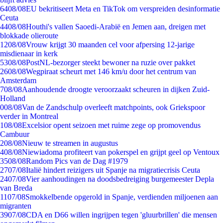
64
08/08
EU bekritiseert Meta en TikTok om verspreiden desinformatie
Ceuta
44
08/08
Houthi's vallen Saoedi-Arabië en Jemen aan, dreigen met
blokkade olieroute
12
08/08
Vrouw krijgt 30 maanden cel voor afpersing 12-jarige
misdienaar in kerk
53
08/08
PostNL-bezorger steekt bewoner na ruzie over pakket
26
08/08
Wegpiraat scheurt met 146 km/u door het centrum van
Amsterdam
7
08/08
Aanhoudende droogte veroorzaakt scheuren in dijken Zuid-
Holland
0
08/08
Van de Zandschulp overleeft matchpoints, ook Griekspoor
verder in Montreal
1
08/08
Excelsior opent seizoen met ruime zege op promovendus
Cambuur
2
08/08
Nieuw te streamen in augustus
4
08/08
Niewiadoma profiteert van pokerspel en grijpt geel op Ventoux
35
08/08
Random Pics van de Dag #1979
27
07/08
Italië hindert reizigers uit Spanje na migratiecrisis Ceuta
24
07/08
Vier aanhoudingen na doodsbedreiging burgemeester Depla
van Breda
11
07/08
Smokkelbende opgerold in Spanje, verdienden miljoenen aan
migranten
39
07/08
CDA en D66 willen ingrijpen tegen 'gluurbrillen' die mensen