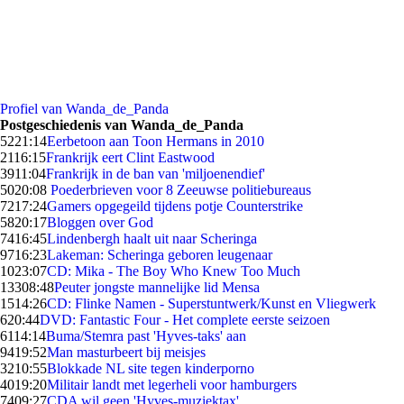
Profiel van Wanda_de_Panda
Postgeschiedenis van Wanda_de_Panda
52
21:14
Eerbetoon aan Toon Hermans in 2010
21
16:15
Frankrijk eert Clint Eastwood
39
11:04
Frankrijk in de ban van 'miljoenendief'
50
20:08
Poederbrieven voor 8 Zeeuwse politiebureaus
72
17:24
Gamers opgegeild tijdens potje Counterstrike
58
20:17
Bloggen over God
74
16:45
Lindenbergh haalt uit naar Scheringa
97
16:23
Lakeman: Scheringa geboren leugenaar
10
23:07
CD: Mika - The Boy Who Knew Too Much
133
08:48
Peuter jongste mannelijke lid Mensa
15
14:26
CD: Flinke Namen - Superstuntwerk/Kunst en Vliegwerk
6
20:44
DVD: Fantastic Four - Het complete eerste seizoen
61
14:14
Buma/Stemra past 'Hyves-taks' aan
94
19:52
Man masturbeert bij meisjes
32
10:55
Blokkade NL site tegen kinderporno
40
19:20
Militair landt met legerheli voor hamburgers
74
09:27
CDA wil geen 'Hyves-muziektax'