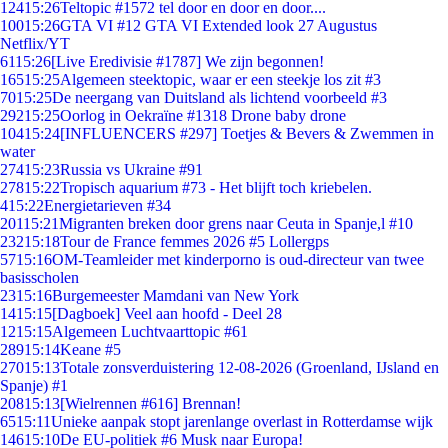
124
15:26
Teltopic #1572 tel door en door en door....
100
15:26
GTA VI #12 GTA VI Extended look 27 Augustus
Netflix/YT
61
15:26
[Live Eredivisie #1787] We zijn begonnen!
165
15:25
Algemeen steektopic, waar er een steekje los zit #3
70
15:25
De neergang van Duitsland als lichtend voorbeeld #3
292
15:25
Oorlog in Oekraïne #1318 Drone baby drone
104
15:24
[INFLUENCERS #297] Toetjes & Bevers & Zwemmen in
water
274
15:23
Russia vs Ukraine #91
278
15:22
Tropisch aquarium #73 - Het blijft toch kriebelen.
4
15:22
Energietarieven #34
201
15:21
Migranten breken door grens naar Ceuta in Spanje,l #10
232
15:18
Tour de France femmes 2026 #5 Lollergps
57
15:16
OM-Teamleider met kinderporno is oud-directeur van twee
basisscholen
23
15:16
Burgemeester Mamdani van New York
14
15:15
[Dagboek] Veel aan hoofd - Deel 28
12
15:15
Algemeen Luchtvaarttopic #61
289
15:14
Keane #5
270
15:13
Totale zonsverduistering 12-08-2026 (Groenland, IJsland en
Spanje) #1
208
15:13
[Wielrennen #616] Brennan!
65
15:11
Unieke aanpak stopt jarenlange overlast in Rotterdamse wijk
146
15:10
De EU-politiek #6 Musk naar Europa!