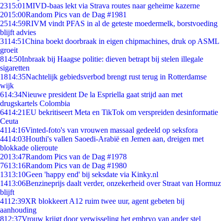
23
15:01
MIVD-baas lekt via Strava routes naar geheime kazerne
20
15:00
Random Pics van de Dag #1981
25
14:59
RIVM vindt PFAS in al de geteste moedermelk, borstvoeding
blijft advies
31
14:51
China boekt doorbraak in eigen chipmachines, druk op ASML
groeit
8
14:50
Inbraak bij Haagse politie: dieven betrapt bij stelen illegale
sigaretten
18
14:35
Nachtelijk gebiedsverbod brengt rust terug in Rotterdamse
wijk
6
14:34
Nieuwe president De la Espriella gaat strijd aan met
drugskartels Colombia
64
14:21
EU bekritiseert Meta en TikTok om verspreiden desinformatie
Ceuta
41
14:16
Vinted-foto's van vrouwen massaal gedeeld op seksfora
44
14:03
Houthi's vallen Saoedi-Arabië en Jemen aan, dreigen met
blokkade olieroute
20
13:47
Random Pics van de Dag #1978
76
13:16
Random Pics van de Dag #1980
13
13:10
Geen 'happy end' bij seksdate via Kinky.nl
14
13:06
Benzineprijs daalt verder, onzekerheid over Straat van Hormuz
blijft
41
12:39
XR blokkeert A12 ruim twee uur, agent gebeten bij
aanhouding
8
12:37
Vrouw krijgt door verwisseling het embryo van ander stel