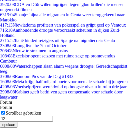
39
20:08
CDA en D66 willen ingrijpen tegen 'gluurbrillen' die mensen
ongemerkt filmen
63
19:04
Spanje: bijna alle migranten in Ceuta weer teruggekeerd naar
Marokko
4
17:13
Niewiadoma profiteert van pokerspel en grijpt geel op Ventoux
7
16:10
Aanhoudende droogte veroorzaakt scheuren in dijken Zuid-
Holland
27
15:52
Italië hindert reizigers uit Spanje na migratiecrisis Ceuta
23
08/08
Long live the 7th of October
2
08/08
Nieuw te streamen in augustus
1
08/08
Excelsior opent seizoen met ruime zege op promovendus
Cambuur
60
08/08
Waterschappen slaan alarm wegens droogte: Gereedschapskist
leeg
37
08/08
Random Pics van de Dag #1833
16
08/08
Meta krijgt half miljard boete voor mentale schade bij jongeren
42
08/08
Voedselprijzen wereldwijd op hoogste niveau in ruim drie jaar
29
08/08
Kabinet geeft bedrijven geen compensatie voor schade door
laagwater
Forum
Forum
Scrollbar gebruiken
opslaan