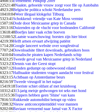
49
08:55
Evenement: Pinkpop 2009
225
21:48
Naakte, geboeide vrouw zorgt voor file op Autobahn
49
23:28
Belgische politica schokt Nederlandse pers
104
10:04
Weer illegaal klokgelui Tilburg
53
23:41
Schokkend: vriendje van Kate Moss vermist
15
07:16
Dode door Mexicaanse griep in Canada
20
13:16
Duizenden op de vlucht voor bosbranden Californië
136
18:48
Boefjes later vaak echte boeven
121
00:52
Laatste waarschuwing: borsten zijn hier bloot
42
19:39
Helft artsen ervaart afwijzing patiënt
17
14:20
Google lanceert website over songfestival
77
07:24
Downloadsite filtert downloads, gebruikers boos
74
10:04
Somalische piraten kapen Nederlands schip
63
23:25
Tweede geval van Mexicaanse griep in Nederland
53
23:23
Dennis van der Geest stopt
92
07:12
Honden gedumpt op onbewoond eiland
63
23:17
Halfnaakte studenten vragen aandacht voor festival
18
23:15
Achtbaan op Amsterdamse beurs
82
16:59
'Tweede virusgolf in het najaar'
154
19:18
Toeriste schiet olifant af met kruisboog
103
12:43
13-jarig meisje gedwongen tot seks met hond
115
15:36
Toppers hebben geen 'Shine' van kans
78
16:51
Rukkende automobilist betrapt op video
72
08:32
Nieuw anticonceptiemiddel voor mannen
92
02:06
Baviaan vernoemd naar Jamal van X Factor