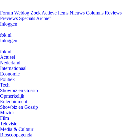
Forum
Weblog
Zoek
Actieve Items
Nieuws
Columns
Reviews
Previews
Specials
Archief
Inloggen
fok.nl
Inloggen
fok.nl
Actueel
Nederland
Internationaal
Economie
Politiek
Tech
Showbiz en Gossip
Opmerkelijk
Entertainment
Showbiz en Gossip
Muziek
Film
Televisie
Media & Cultuur
Bioscoopagenda