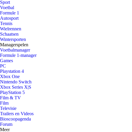
Sport
Voetbal
Formule 1
Autosport
Tennis
Wielrennen
Schaatsen
Wintersporten
Managerspelen
Voetbalmanager
Formule 1-manager
Games
PC
Playstation 4
Xbox One
Nintendo Switch
Xbox Series X|S
PlayStation 5
Film & TV
Film
Televisie
Trailers en Videos
Bioscoopagenda
Forum
Meer