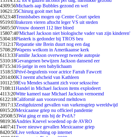
133
14:13
2 tot 4 glazen alcohol per dag: hartstikke gezond
43
09:56
Michaels aap Bubbles gezond en wel
106
21:35
Chirurg gooit met hart
65
23:48
Tennisbabes mogen op Centre Court spelen
95
19:03
Irakezen vieren aftocht leger VS uit steden
56
05:50
Vrouw doneert 112 liter bloed
158
07:40
'Michael Jackson niet biologische vader van zijn kinderen'
53
04:18
Plasterk is gedonder bij TROS beu
73
12:17
Reparatie site Brein duurt nog een dag
57
08:29
Wapens welkom in Amerikaanse kerk
61
13:33
Familie Jackson overweegt tweede autopsie
53
10:18
Gevangenen bewijzen Jackson dansend eer
87
15:34
16-jarige in een babylichaam
15
18:53
Privé-begrafenis voor actrice Farrah Fawcett
20
14:00
K3 neemt afscheid van Kathleen
101
12:59
Eva Mendes schaamt zich voor seksscène
71
08:11
Handel in Michael Jackson items explodeert
41
13:20
Witte kameel naar Michael Jackson vernoemd
61
22:18
Californië aan vooravond meltdown
39
17:13
Zestigduizend gevallen van varkensgriep wereldwijd
69
15:20
Mexicaanse griep nu officieel pandemie
205
08:53
Wat ging er mis bij de PvdA?
98
19:36
Andries Knevel woedend op de AVRO
44
07:41
Twee nieuwe gevallen Mexicaanse griep
84
20:50
Live verkrachting op internet