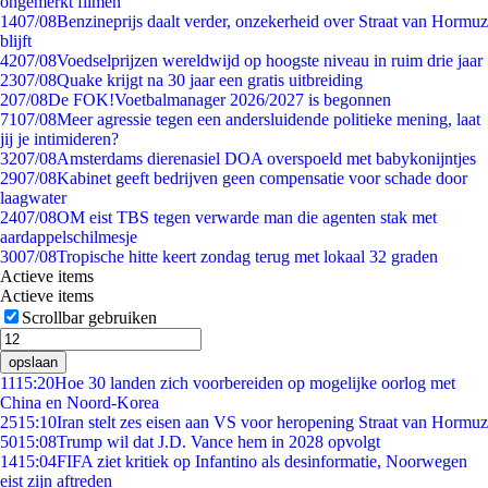
ongemerkt filmen
14
07/08
Benzineprijs daalt verder, onzekerheid over Straat van Hormuz
blijft
42
07/08
Voedselprijzen wereldwijd op hoogste niveau in ruim drie jaar
23
07/08
Quake krijgt na 30 jaar een gratis uitbreiding
2
07/08
De FOK!Voetbalmanager 2026/2027 is begonnen
71
07/08
Meer agressie tegen een andersluidende politieke mening, laat
jij je intimideren?
32
07/08
Amsterdams dierenasiel DOA overspoeld met babykonijntjes
29
07/08
Kabinet geeft bedrijven geen compensatie voor schade door
laagwater
24
07/08
OM eist TBS tegen verwarde man die agenten stak met
aardappelschilmesje
30
07/08
Tropische hitte keert zondag terug met lokaal 32 graden
Actieve items
Actieve items
Scrollbar gebruiken
opslaan
11
15:20
Hoe 30 landen zich voorbereiden op mogelijke oorlog met
China en Noord-Korea
25
15:10
Iran stelt zes eisen aan VS voor heropening Straat van Hormuz
50
15:08
Trump wil dat J.D. Vance hem in 2028 opvolgt
14
15:04
FIFA ziet kritiek op Infantino als desinformatie, Noorwegen
eist zijn aftreden