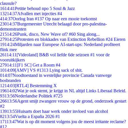
clausule?
16
14:41
Petitie behoud npo 5 Soul & Jazz
132
14:37
Afvallen met injecties #4
4
14:37
Oorlog Iran #137 Op naar een mooie toekomst
230
14:37
Burgemeester Utrecht belaagd door pro-palestina-
demonstranten
215
14:26
Punk, disco, New Wave of? #60 Sing along...
279
14:25
Protesten en blokkades van Extinction Rebellion #24 Eieren
19
14:24
Miljarden naar Europese AI-start-ups: Nederland profiteert
flink mee
261
14:11
[Videoland] B&B vol liefde 6de seizoen #1 voor de
vooruitkijkers
279
14:11
[F1 SC] Get a Room #4
10
14:09
[AMV] VS #1313 Lying sack of shit.
0
14:07
Noodtoestand in westelijke provincie Canada vanwege
bosbranden
12
14:03
[RTL4] Bestemming X
196
14:02
Wat je ook stemt, je krijgt in NL altijd Links Liberaal Beleid.
93
13:56
Nederlandse Politiek #725
266
13:56
Agent smijt zwangere vrouw op de grond, onderzoek gestart
#2
139
13:55
Huisarts doet haar werk onder invloed van alcohol
82
13:54
Vuelta a España 2026 #1
171
13:47
Wat is op dit moment volgens jou de meest irritante reclame?
#12