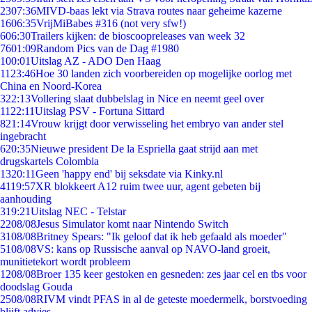
23
07:36
MIVD-baas lekt via Strava routes naar geheime kazerne
16
06:35
VrijMiBabes #316 (not very sfw!)
6
06:30
Trailers kijken: de bioscoopreleases van week 32
76
01:09
Random Pics van de Dag #1980
1
00:01
Uitslag AZ - ADO Den Haag
11
23:46
Hoe 30 landen zich voorbereiden op mogelijke oorlog met
China en Noord-Korea
3
22:13
Vollering slaat dubbelslag in Nice en neemt geel over
11
22:11
Uitslag PSV - Fortuna Sittard
8
21:14
Vrouw krijgt door verwisseling het embryo van ander stel
ingebracht
6
20:35
Nieuwe president De la Espriella gaat strijd aan met
drugskartels Colombia
13
20:11
Geen 'happy end' bij seksdate via Kinky.nl
41
19:57
XR blokkeert A12 ruim twee uur, agent gebeten bij
aanhouding
3
19:21
Uitslag NEC - Telstar
22
08/08
Jesus Simulator komt naar Nintendo Switch
31
08/08
Britney Spears: "Ik geloof dat ik heb gefaald als moeder"
51
08/08
VS: kans op Russische aanval op NAVO-land groeit,
munitietekort wordt probleem
12
08/08
Broer 135 keer gestoken en gesneden: zes jaar cel en tbs voor
doodslag Gouda
25
08/08
RIVM vindt PFAS in al de geteste moedermelk, borstvoeding
blijft advies