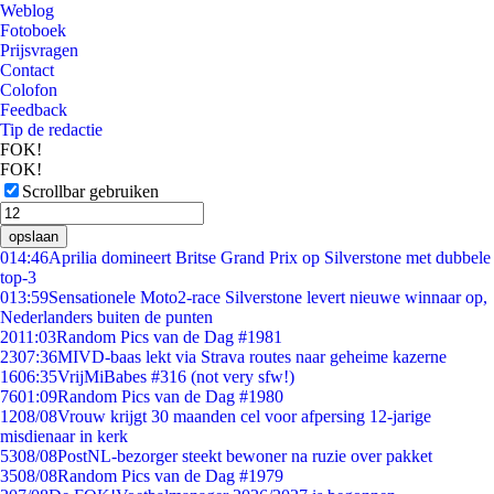
Weblog
Fotoboek
Prijsvragen
Contact
Colofon
Feedback
Tip de redactie
FOK!
FOK!
Scrollbar gebruiken
opslaan
0
14:46
Aprilia domineert Britse Grand Prix op Silverstone met dubbele
top-3
0
13:59
Sensationele Moto2-race Silverstone levert nieuwe winnaar op,
Nederlanders buiten de punten
20
11:03
Random Pics van de Dag #1981
23
07:36
MIVD-baas lekt via Strava routes naar geheime kazerne
16
06:35
VrijMiBabes #316 (not very sfw!)
76
01:09
Random Pics van de Dag #1980
12
08/08
Vrouw krijgt 30 maanden cel voor afpersing 12-jarige
misdienaar in kerk
53
08/08
PostNL-bezorger steekt bewoner na ruzie over pakket
35
08/08
Random Pics van de Dag #1979