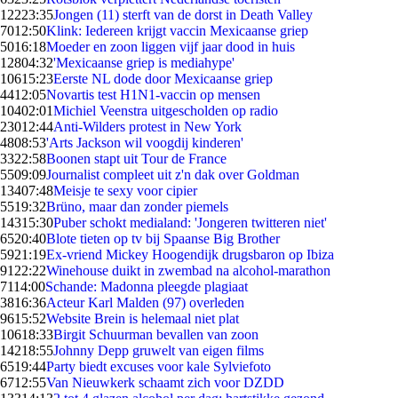
122
23:35
Jongen (11) sterft van de dorst in Death Valley
70
12:50
Klink: Iedereen krijgt vaccin Mexicaanse griep
50
16:18
Moeder en zoon liggen vijf jaar dood in huis
128
04:32
'Mexicaanse griep is mediahype'
106
15:23
Eerste NL dode door Mexicaanse griep
44
12:05
Novartis test H1N1-vaccin op mensen
104
02:01
Michiel Veenstra uitgescholden op radio
230
12:44
Anti-Wilders protest in New York
48
08:53
'Arts Jackson wil voogdij kinderen'
33
22:58
Boonen stapt uit Tour de France
55
09:09
Journalist compleet uit z'n dak over Goldman
134
07:48
Meisje te sexy voor cipier
55
19:32
Brüno, maar dan zonder piemels
143
15:30
Puber schokt medialand: 'Jongeren twitteren niet'
65
20:40
Blote tieten op tv bij Spaanse Big Brother
59
21:19
Ex-vriend Mickey Hoogendijk drugsbaron op Ibiza
91
22:22
Winehouse duikt in zwembad na alcohol-marathon
71
14:00
Schande: Madonna pleegde plagiaat
38
16:36
Acteur Karl Malden (97) overleden
96
15:52
Website Brein is helemaal niet plat
106
18:33
Birgit Schuurman bevallen van zoon
142
18:55
Johnny Depp gruwelt van eigen films
65
19:44
Party biedt excuses voor kale Sylviefoto
67
12:55
Van Nieuwkerk schaamt zich voor DZDD