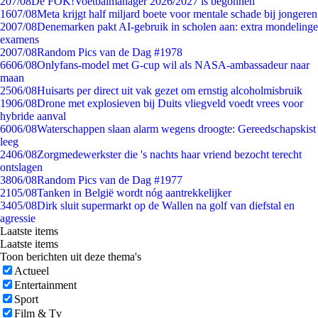
2
07/08
De FOK!Voetbalmanager 2026/2027 is begonnen
16
07/08
Meta krijgt half miljard boete voor mentale schade bij jongeren
20
07/08
Denemarken pakt AI-gebruik in scholen aan: extra mondelinge
examens
20
07/08
Random Pics van de Dag #1978
66
06/08
Onlyfans-model met G-cup wil als NASA-ambassadeur naar
maan
25
06/08
Huisarts per direct uit vak gezet om ernstig alcoholmisbruik
19
06/08
Drone met explosieven bij Duits vliegveld voedt vrees voor
hybride aanval
60
06/08
Waterschappen slaan alarm wegens droogte: Gereedschapskist
leeg
24
06/08
Zorgmedewerkster die 's nachts haar vriend bezocht terecht
ontslagen
38
06/08
Random Pics van de Dag #1977
21
05/08
Tanken in België wordt nóg aantrekkelijker
34
05/08
Dirk sluit supermarkt op de Wallen na golf van diefstal en
agressie
Laatste items
Laatste items
Toon berichten uit deze thema's
Actueel
Entertainment
Sport
Film & Tv