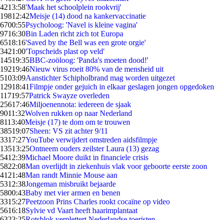
42
13:58
'Maak het schoolplein rookvrij'
198
12:42
Meisje (14) dood na kankervaccinatie
67
00:55
Psycholoog: 'Navel is kleine vagina'
97
16:30
Bin Laden richt zich tot Europa
65
18:16
'Saved by the Bell was een grote orgie'
34
21:00
'Topscheids plast op veld'
145
19:35
BBC-zoöloog: 'Panda's moeten dood!'
192
19:46
Nieuw virus roeit 80% van de mensheid uit
51
03:09
Aanstichter Schipholbrand mag worden uitgezet
129
18:41
Filmpje onder gejuich in elkaar geslagen jongen opgedoken
117
19:57
Patrick Swayze overleden
256
17:46
Miljoenennota: iedereen de sjaak
90
11:32
Wolven rukken op naar Nederland
81
13:40
Meisje (17) te dom om te trouwen
385
19:07
Sheen: VS zit achter 9/11
33
17:27
YouTube verwijdert omstreden aidsfilmpje
135
13:25
Ontneem ouders zeilster Laura (13) gezag
54
12:39
Michael Moore duikt in financiele crisis
58
22:08
Man overlijdt in ziekenhuis vlak voor geboorte eerste zoon
41
21:48
Man randt Minnie Mouse aan
53
12:38
Jongeman misbruikt bejaarde
58
00:43
Baby met vier armen en benen
33
15:27
Peetzoon Prins Charles rookt cocaïne op video
56
16:18
Sylvie vd Vaart heeft haarimplantaat
63
23:25
Rotsblok verplettert Nederlandse toeristen