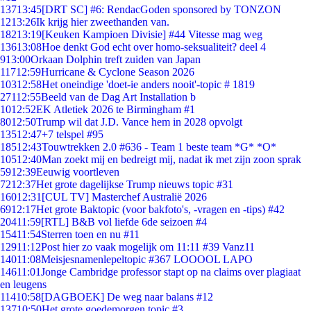
137
13:45
[DRT SC] #6: RendacGoden sponsored by TONZON
12
13:26
Ik krijg hier zweethanden van.
182
13:19
[Keuken Kampioen Divisie] #44 Vitesse mag weg
136
13:08
Hoe denkt God echt over homo-seksualiteit? deel 4
9
13:00
Orkaan Dolphin treft zuiden van Japan
117
12:59
Hurricane & Cyclone Season 2026
103
12:58
Het oneindige 'doet-ie anders nooit'-topic # 1819
271
12:55
Beeld van de Dag Art Installation b
10
12:52
EK Atletiek 2026 te Birmingham #1
80
12:50
Trump wil dat J.D. Vance hem in 2028 opvolgt
135
12:47
+7 telspel #95
185
12:43
Touwtrekken 2.0 #636 - Team 1 beste team *G* *O*
105
12:40
Man zoekt mij en bedreigt mij, nadat ik met zijn zoon sprak
59
12:39
Eeuwig voortleven
72
12:37
Het grote dagelijkse Trump nieuws topic #31
160
12:31
[CUL TV] Masterchef Australië 2026
69
12:17
Het grote Baktopic (voor bakfoto's, -vragen en -tips) #42
204
11:59
[RTL] B&B vol liefde 6de seizoen #4
154
11:54
Sterren toen en nu #11
129
11:12
Post hier zo vaak mogelijk om 11:11 #39 Vanz11
140
11:08
Meisjesnamenlepeltopic #367 LOOOOL LAPO
146
11:01
Jonge Cambridge professor stapt op na claims over plagiaat
en leugens
114
10:58
[DAGBOEK] De weg naar balans #12
137
10:50
Het grote goedemorgen topic #3