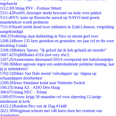
ingebracht
11
12:30
Uitslag PSV - Fortuna Sittard
53
11:42
PostNL-bezorger steekt bewoner na ruzie over pakket
51
11:40
VS: kans op Russische aanval op NAVO-land groeit,
munitietekort wordt probleem
75
11:03
Israël meldt dood twee militairen in Zuid-Libanon, vergelding
aangekondigd
3
08:25
Vollering slaat dubbelslag in Nice en neemt geel over
12
08:24
Broer 135 keer gestoken en gesneden: zes jaar cel en tbs voor
doodslag Gouda
31
08:18
Britney Spears: "Ik geloof dat ik heb gefaald als moeder"
16
07:42
VrijMiBabes #316 (not very sfw!)
32
07:20
Amsterdams dierenasiel DOA overspoeld met babykonijntjes
71
06:36
Meer agressie tegen een andersluidende politieke mening, laat
jij je intimideren?
57
02:32
Dikke Van Dale neemt 'vulvalippen' op: 'stigma op
schaamlippen doorbreken'
22
00:28
Jesus Simulator komt naar Nintendo Switch
1
00:25
Uitslag AZ - ADO Den Haag
3
00:07
Uitslag NEC - Telstar
12
00:05
Vrouw krijgt 30 maanden cel voor afpersing 12-jarige
misdienaar in kerk
43
22:22
Random Pics van de Dag #1448
26
21:30
Wegpiraat scheurt met 146 km/u door het centrum van
Amsterdam