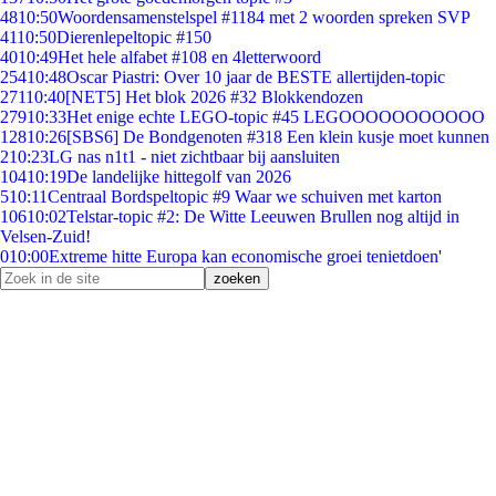
48
10:50
Woordensamenstelspel #1184 met 2 woorden spreken SVP
41
10:50
Dierenlepeltopic #150
40
10:49
Het hele alfabet #108 en 4letterwoord
254
10:48
Oscar Piastri: Over 10 jaar de BESTE allertijden-topic
271
10:40
[NET5] Het blok 2026 #32 Blokkendozen
279
10:33
Het enige echte LEGO-topic #45 LEGOOOOOOOOOOO
128
10:26
[SBS6] De Bondgenoten #318 Een klein kusje moet kunnen
2
10:23
LG nas n1t1 - niet zichtbaar bij aansluiten
104
10:19
De landelijke hittegolf van 2026
5
10:11
Centraal Bordspeltopic #9 Waar we schuiven met karton
106
10:02
Telstar-topic #2: De Witte Leeuwen Brullen nog altijd in
Velsen-Zuid!
0
10:00
Extreme hitte Europa kan economische groei tenietdoen'