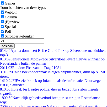
Games
Toon berichten van deze types
Weblog
Column
(P)review
Special
Poll
Scrollbar gebruiken
opslaan
0
14:46
Aprilia domineert Britse Grand Prix op Silverstone met dubbele
top-3
0
13:59
Sensationele Moto2-race Silverstone levert nieuwe winnaar op,
Nederlanders buiten de punten
20
11:03
Random Pics van de Dag #1981
31
10:39
China boekt doorbraak in eigen chipmachines, druk op ASML
groeit
14
10:24
FIFA ziet kritiek op Infantino als desinformatie, Noorwegen
eist zijn aftreden
8
10:03
Inbraak bij Haagse politie: dieven betrapt bij stelen illegale
sigaretten
18
09:50
Nachtelijk gebiedsverbod brengt rust terug in Rotterdamse
wijk
25
09:39
Iran stelt zes eisen aan VS voor heropening Straat van Hormuz