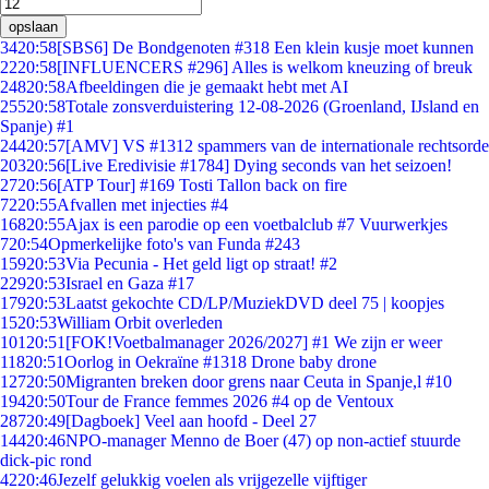
opslaan
34
20:58
[SBS6] De Bondgenoten #318 Een klein kusje moet kunnen
22
20:58
[INFLUENCERS #296] Alles is welkom kneuzing of breuk
248
20:58
Afbeeldingen die je gemaakt hebt met AI
255
20:58
Totale zonsverduistering 12-08-2026 (Groenland, IJsland en
Spanje) #1
244
20:57
[AMV] VS #1312 spammers van de internationale rechtsorde
203
20:56
[Live Eredivisie #1784] Dying seconds van het seizoen!
27
20:56
[ATP Tour] #169 Tosti Tallon back on fire
72
20:55
Afvallen met injecties #4
168
20:55
Ajax is een parodie op een voetbalclub #7 Vuurwerkjes
7
20:54
Opmerkelijke foto's van Funda #243
159
20:53
Via Pecunia - Het geld ligt op straat! #2
229
20:53
Israel en Gaza #17
179
20:53
Laatst gekochte CD/LP/MuziekDVD deel 75 | koopjes
15
20:53
William Orbit overleden
101
20:51
[FOK!Voetbalmanager 2026/2027] #1 We zijn er weer
118
20:51
Oorlog in Oekraïne #1318 Drone baby drone
127
20:50
Migranten breken door grens naar Ceuta in Spanje,l #10
194
20:50
Tour de France femmes 2026 #4 op de Ventoux
287
20:49
[Dagboek] Veel aan hoofd - Deel 27
144
20:46
NPO-manager Menno de Boer (47) op non-actief stuurde
dick-pic rond
42
20:46
Jezelf gelukkig voelen als vrijgezelle vijftiger