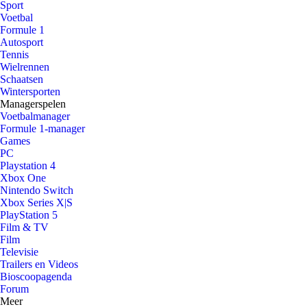
Sport
Voetbal
Formule 1
Autosport
Tennis
Wielrennen
Schaatsen
Wintersporten
Managerspelen
Voetbalmanager
Formule 1-manager
Games
PC
Playstation 4
Xbox One
Nintendo Switch
Xbox Series X|S
PlayStation 5
Film & TV
Film
Televisie
Trailers en Videos
Bioscoopagenda
Forum
Meer