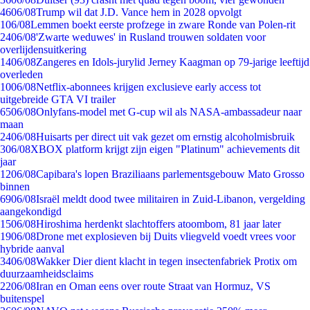
46
06/08
Trump wil dat J.D. Vance hem in 2028 opvolgt
1
06/08
Lemmen boekt eerste profzege in zware Ronde van Polen-rit
24
06/08
'Zwarte weduwes' in Rusland trouwen soldaten voor
overlijdensuitkering
14
06/08
Zangeres en Idols-jurylid Jerney Kaagman op 79-jarige leeftijd
overleden
10
06/08
Netflix-abonnees krijgen exclusieve early access tot
uitgebreide GTA VI trailer
65
06/08
Onlyfans-model met G-cup wil als NASA-ambassadeur naar
maan
24
06/08
Huisarts per direct uit vak gezet om ernstig alcoholmisbruik
3
06/08
XBOX platform krijgt zijn eigen "Platinum" achievements dit
jaar
12
06/08
Capibara's lopen Braziliaans parlementsgebouw Mato Grosso
binnen
69
06/08
Israël meldt dood twee militairen in Zuid-Libanon, vergelding
aangekondigd
15
06/08
Hiroshima herdenkt slachtoffers atoombom, 81 jaar later
19
06/08
Drone met explosieven bij Duits vliegveld voedt vrees voor
hybride aanval
34
06/08
Wakker Dier dient klacht in tegen insectenfabriek Protix om
duurzaamheidsclaims
22
06/08
Iran en Oman eens over route Straat van Hormuz, VS
buitenspel