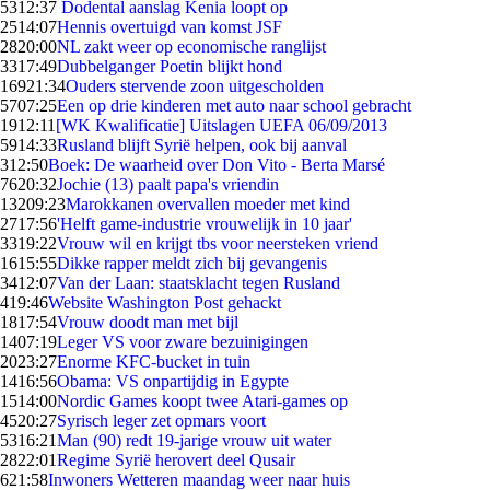
53
12:37
Dodental aanslag Kenia loopt op
25
14:07
Hennis overtuigd van komst JSF
28
20:00
NL zakt weer op economische ranglijst
33
17:49
Dubbelganger Poetin blijkt hond
169
21:34
Ouders stervende zoon uitgescholden
57
07:25
Een op drie kinderen met auto naar school gebracht
19
12:11
[WK Kwalificatie] Uitslagen UEFA 06/09/2013
59
14:33
Rusland blijft Syrië helpen, ook bij aanval
3
12:50
Boek: De waarheid over Don Vito - Berta Marsé
76
20:32
Jochie (13) paalt papa's vriendin
132
09:23
Marokkanen overvallen moeder met kind
27
17:56
'Helft game-industrie vrouwelijk in 10 jaar'
33
19:22
Vrouw wil en krijgt tbs voor neersteken vriend
16
15:55
Dikke rapper meldt zich bij gevangenis
34
12:07
Van der Laan: staatsklacht tegen Rusland
4
19:46
Website Washington Post gehackt
18
17:54
Vrouw doodt man met bijl
14
07:19
Leger VS voor zware bezuinigingen
20
23:27
Enorme KFC-bucket in tuin
14
16:56
Obama: VS onpartijdig in Egypte
15
14:00
Nordic Games koopt twee Atari-games op
45
20:27
Syrisch leger zet opmars voort
53
16:21
Man (90) redt 19-jarige vrouw uit water
28
22:01
Regime Syrië herovert deel Qusair
6
21:58
Inwoners Wetteren maandag weer naar huis