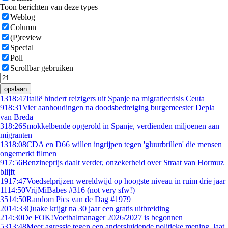
Toon berichten van deze types
Weblog
Column
(P)review
Special
Poll
Scrollbar gebruiken
opslaan
13
18:47
Italië hindert reizigers uit Spanje na migratiecrisis Ceuta
9
18:31
Vier aanhoudingen na doodsbedreiging burgemeester Depla
van Breda
3
18:26
Smokkelbende opgerold in Spanje, verdienden miljoenen aan
migranten
13
18:08
CDA en D66 willen ingrijpen tegen 'gluurbrillen' die mensen
ongemerkt filmen
9
17:56
Benzineprijs daalt verder, onzekerheid over Straat van Hormuz
blijft
19
17:47
Voedselprijzen wereldwijd op hoogste niveau in ruim drie jaar
11
14:50
VrijMiBabes #316 (not very sfw!)
35
14:50
Random Pics van de Dag #1979
20
14:33
Quake krijgt na 30 jaar een gratis uitbreiding
2
14:30
De FOK!Voetbalmanager 2026/2027 is begonnen
53
13:48
Meer agressie tegen een andersluidende politieke mening, laat