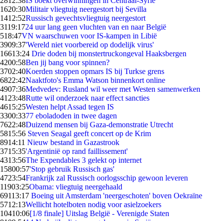
28
12:38
IS boekt overwinningen in Centraal-Syrië
16
20:30
Militair vliegtuig neergestort bij Sevilla
14
12:52
Russisch gevechtsvliegtuig neergestort
31
19:17
24 uur lang geen vluchten van en naar België
5
18:47
VN waarschuwen voor IS-kampen in Libië
39
09:37
'Wereld niet voorbereid op dodelijk virus'
166
13:24
Drie doden bij monstertruckongeval Haaksbergen
42
00:58
Ben jij bang voor spinnen?
37
02:40
Koerden stoppen opmars IS bij Turkse grens
68
22:42
Naaktfoto's Emma Watson binnenkort online
49
07:36
Medvedev: Rusland wil weer met Westen samenwerken
41
23:48
Rutte wil onderzoek naar effect sancties
46
15:25
Westen helpt Assad tegen IS
33
00:33
77 eboladoden in twee dagen
76
22:48
Duizend mensen bij Gaza-demonstratie Utrecht
58
15:56
Steven Seagal geeft concert op de Krim
89
14:11
Nieuw bestand in Gazastrook
37
15:35
'Argentinië op rand faillissement'
43
13:56
The Expendables 3 gelekt op internet
158
00:57
'Stop gebruik Russisch gas'
47
23:54
Frankrijk zal Russisch oorlogsschip gewoon leveren
119
03:25
Obama: vliegtuig neergehaald
691
13:17
Boeing uit Amsterdam 'neergeschoten' boven Oekraïne
57
12:13
Wellicht hotelboten nodig voor asielzoekers
104
10:06
[1/8 finale] Uitslag België - Verenigde Staten