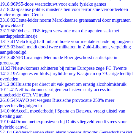
19
18:06
PS5-doos waarschuwt voor einde fysieke games
37
18:02
Spaanse politie: minstens tien voor terrorisme veroordeelden
onder migranten Ceuta
33
18:02
Ceuta-leider noemt Marokkaanse grensaanval door migranten
'gruweldaad'
23
17:58
OM eist TBS tegen verwarde man die agenten stak met
aardappelschilmesje
13
17:41
Meta krijgt half miljard boete voor mentale schade bij jongeren
69
15:03
Israël meldt dood twee militairen in Zuid-Libanon, vergelding
aangekondigd
29
13:48
NPO-manager Menno de Boer geschorst na dickpic in
groepsapp
1
13:37
Nieuwkomers schitteren bij ruime Europese zege FC Twente
14
12:19
Zangeres en Idols-jurylid Jerney Kaagman op 79-jarige leeftijd
overleden
24
12:00
Huisarts per direct uit vak gezet om ernstig alcoholmisbruik
10
11:41
Netflix-abonnees krijgen exclusieve early access tot
uitgebreide GTA VI trailer
26
10:54
NAVO zet wegens Russische provocatie 250% meer
gevechtsvliegtuigen in
14
10:46
Accell, moederbedrijf Sparta en Batavus, vraagt uitstel van
betaling aan
19
10:44
Drone met explosieven bij Duits vliegveld voedt vrees voor
hybride aanval
57
10:16
Waterschappen slaan alarm wegens droogte: Gereedschapskist