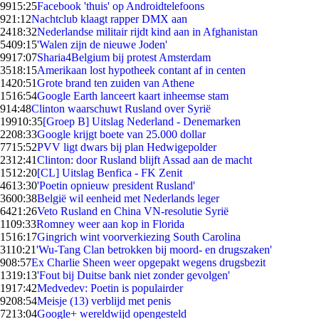
99
15:25
Facebook 'thuis' op Androidtelefoons
9
21:12
Nachtclub klaagt rapper DMX aan
24
18:32
Nederlandse militair rijdt kind aan in Afghanistan
54
09:15
'Walen zijn de nieuwe Joden'
99
17:07
Sharia4Belgium bij protest Amsterdam
35
18:15
Amerikaan lost hypotheek contant af in centen
14
20:51
Grote brand ten zuiden van Athene
15
16:54
Google Earth lanceert kaart inheemse stam
9
14:48
Clinton waarschuwt Rusland over Syrië
199
10:35
[Groep B] Uitslag Nederland - Denemarken
22
08:33
Google krijgt boete van 25.000 dollar
77
15:52
PVV ligt dwars bij plan Hedwigepolder
23
12:41
Clinton: door Rusland blijft Assad aan de macht
15
12:20
[CL] Uitslag Benfica - FK Zenit
46
13:30
'Poetin opnieuw president Rusland'
36
00:38
België wil eenheid met Nederlands leger
64
21:26
Veto Rusland en China VN-resolutie Syrië
11
09:33
Romney weer aan kop in Florida
15
16:17
Gingrich wint voorverkiezing South Carolina
31
10:21
'Wu-Tang Clan betrokken bij moord- en drugszaken'
9
08:57
Ex Charlie Sheen weer opgepakt wegens drugsbezit
13
19:13
'Fout bij Duitse bank niet zonder gevolgen'
19
17:42
Medvedev: Poetin is populairder
92
08:54
Meisje (13) verblijd met penis
72
13:04
Google+ wereldwijd opengesteld