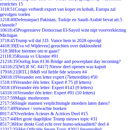
restricties 15
31
18:51
Congo verbiedt export van koper en kobalt, Europa zal
gevolgen voelen
12
18:49
Defensiepact Pakistan, Turkije en Saudi-Arabië bevat art.5
clausule?
106
18:45
Progressieve Democraat El-Sayed wint nipt voorverkiezing
Michigan
37
18:45
Trump wil dat J.D. Vance hem in 2028 opvolgt
44
18:39
[Eva vd Wijdeven] geruchten over dakloosheid
5
18:38
Hoe hiermee om te gaan?
211
18:35
Russia vs Ukraine #91
212
18:35
Oorlog Iran #136 Bridge and powerplant day incoming?
143
18:25
[WLR SC #417] Nieuw deel openen was kaputt
179
18:21
[RTL] B&B vol liefde 6de seizoen #4
200
18:19
Verander een letter expert (7lettereditie) #50
15
18:19
Verander één letter. Expert # 75 (8 letters)
50
18:18
Verander één letter: Expert #143 (9 letters)
143
18:16
Verander één letter: Expert #91 (10 letters)
55
17:59
Magic mushrooms
27
17:56
Single mannen verplichtsingle moeders laten daten?
95
17:49
Nieuwe / verwachte boeken
89
17:47
Overleden Acteurs & Actrices Deel #15
52
17:44
Het grote dagelijkse Trump nieuws topic #31
85
17:36
Hoe denkt God echt over homo-seksualiteit? deel 4
123
17:35
[Het Officiële Steam Topic #201] Steamrolled