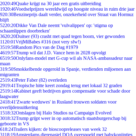
20
20:49
Quake krijgt na 30 jaar een gratis uitbreiding
19
20:46
Voedselprijzen wereldwijd op hoogste niveau in ruim drie jaar
9
20:30
Benzineprijs daalt verder, onzekerheid over Straat van Hormuz
blijft
52
20:20
Dikke Van Dale neemt 'vulvalippen' op: 'stigma op
schaamlippen doorbreken'
36
20:20
Duitser (93) crasht met quad tegen boom, vier gewonden
11
20:01
VrijMiBabes #316 (not very sfw!)
35
19:58
Random Pics van de Dag #1979
46
19:57
Trump wil dat J.D. Vance hem in 2028 opvolgt
65
19:50
Onlyfans-model met G-cup wil als NASA-ambassadeur naar
maan
3
19:50
Smokkelbende opgerold in Spanje, verdienden miljoenen aan
migranten
25
19:43
Peter Faber (82) overleden
29
19:41
Tropische hitte keert zondag terug met lokaal 32 graden
25
19:14
Kabinet geeft bedrijven geen compensatie voor schade door
laagwater
24
18:41
'Zwarte weduwes' in Rusland trouwen soldaten voor
overlijdensuitkering
15
18:32
Ontslagen bij Halo Studios na Campaign Evolved
30
18:32
Trump grijpt weer in op automatisch staatsburgerschap bij
geboorte in VS
6
18:24
Trailers kijken: de bioscoopreleases van week 32
31
18:19
Amsterdams dierenasiel DOA overspoeld met babykonijntjes