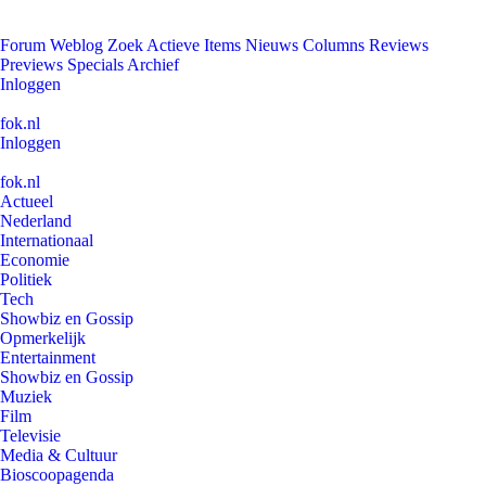
Forum
Weblog
Zoek
Actieve Items
Nieuws
Columns
Reviews
Previews
Specials
Archief
Inloggen
fok.nl
Inloggen
fok.nl
Actueel
Nederland
Internationaal
Economie
Politiek
Tech
Showbiz en Gossip
Opmerkelijk
Entertainment
Showbiz en Gossip
Muziek
Film
Televisie
Media & Cultuur
Bioscoopagenda