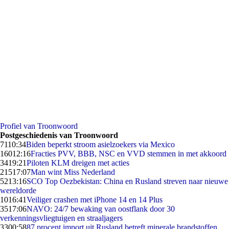
Profiel van Troonwoord
Postgeschiedenis van Troonwoord
71
10:34
Biden beperkt stroom asielzoekers via Mexico
160
12:16
Fracties PVV, BBB, NSC en VVD stemmen in met akkoord
34
19:21
Piloten KLM dreigen met acties
215
17:07
Man wint Miss Nederland
52
13:16
SCO Top Oezbekistan: China en Rusland streven naar nieuwe
wereldorde
10
16:41
Veiliger crashen met iPhone 14 en 14 Plus
35
17:06
NAVO: 24/7 bewaking van oostflank door 30
verkenningsvliegtuigen en straaljagers
33
00:58
87 procent import uit Rusland betreft minerale brandstoffen