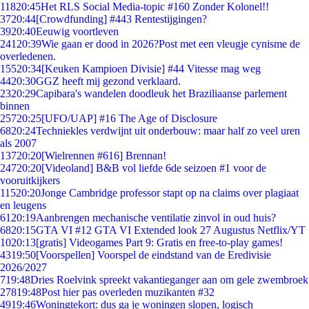
118
20:45
Het RLS Social Media-topic #160 Zonder Kolonel!!
37
20:44
[Crowdfunding] #443 Rentestijgingen?
39
20:40
Eeuwig voortleven
241
20:39
Wie gaan er dood in 2026?Post met een vleugje cynisme de
overledenen.
155
20:34
[Keuken Kampioen Divisie] #44 Vitesse mag weg
44
20:30
GGZ heeft mij gezond verklaard.
23
20:29
Capibara's wandelen doodleuk het Braziliaanse parlement
binnen
257
20:25
[UFO/UAP] #16 The Age of Disclosure
68
20:24
Techniekles verdwijnt uit onderbouw: maar half zo veel uren
als 2007
137
20:20
[Wielrennen #616] Brennan!
247
20:20
[Videoland] B&B vol liefde 6de seizoen #1 voor de
vooruitkijkers
115
20:20
Jonge Cambridge professor stapt op na claims over plagiaat
en leugens
61
20:19
Aanbrengen mechanische ventilatie zinvol in oud huis?
68
20:15
GTA VI #12 GTA VI Extended look 27 Augustus Netflix/YT
10
20:13
[gratis] Videogames Part 9: Gratis en free-to-play games!
43
19:50
[Voorspellen] Voorspel de eindstand van de Eredivisie
2026/2027
7
19:48
Dries Roelvink spreekt vakantieganger aan om gele zwembroek
278
19:48
Post hier pas overleden muzikanten #32
49
19:46
Woningtekort: dus ga je woningen slopen, logisch