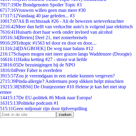
79
17:19
De Bondgenoten Spoiler Topic #3
67
17:16
Vrouwen willen geen man meer #30
171
17:12
Vandaag 40 jaar geleden... #3
100
17:07
Ali B rechtszaak #26 - Ali de bewezen serieverkrachter
22
16:42
Meer dan helft van verkochte auto's is volgend jaar elektrisch
76
16:41
Huisarts doet haar werk onder invloed van alcohol
105
16:34
[Breien] Deel 21, met zomerbreisels
99
16:29
Teltopic #1563 tel door en door en door....
113
16:24
[DAGBOEK] De weg naar balans #12
2
16:17
Schapen mogen niet meer grazen langs Waddenzee (Droogte)
166
16:11
Haiku ketting #27 - strooi wat liefde
238
16:05
De bezuinigingen bij de NPO
18
16:04
Peter Faber is overleden
39
15:57
Zou je vreemdgaan in een relatie kunnen vergeven?
27
15:39
Pinda-allergie? Andermans poep slikken helpt misschien
192
15:38
[SBS6] De Oranjezomer #10 Helene je kan het niet stop
ermee
144
15:17
De EU-politiek #6 Musk naar Europa!
163
15:13
Politieke podcasts #1
5
15:11
Geen miljonair zijn door tijdverspilling