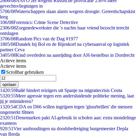
26
06/08
NAVO zet wegens Russische provocatie 250% meer
gevechtsvliegtuigen in
57
06/08
Waterschappen slaan alarm wegens droogte: Gereedschapskist
leeg
1
06/08
Forensics: Crime Scene Detective
23
06/08
Zorgmedewerkster die 's nachts haar vriend bezocht terecht
ontslagen
37
06/08
Random Pics van de Dag #1977
18
05/08
Datalek bij Bol en de Bijenkorf na cyberaanval op logistiek
partner Ceva
34
05/08
Kind overleden na aanrijding door AH-bestelbus in Dordrecht
Actieve items
Actieve items
Scrollbar gebruiken
opslaan
14
20:59
Italië hindert reizigers uit Spanje na migratiecrisis Ceuta
53
20:55
Meer agressie tegen een andersluidende politieke mening, laat
jij je intimideren?
13
20:54
CDA en D66 willen ingrijpen tegen 'gluurbrillen' die mensen
ongemerkt filmen
23
20:51
Denemarken pakt AI-gebruik in scholen aan: extra mondelinge
examens
9
20:51
Vier aanhoudingen na doodsbedreiging burgemeester Depla
van Breda