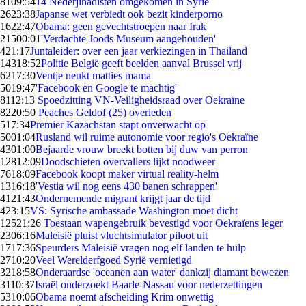
81
09:54
14 Nederjihadisten omgekomen in Syrië
26
23:38
Japanse wet verbiedt ook bezit kinderporno
16
22:47
Obama: geen gevechtstroepen naar Irak
215
00:01
'Verdachte Joods Museum aangehouden'
4
21:17
Juntaleider: over een jaar verkiezingen in Thailand
143
18:52
Politie België geeft beelden aanval Brussel vrij
62
17:30
Ventje neukt matties mama
50
19:47
'Facebook en Google te machtig'
81
12:13
Spoedzitting VN-Veiligheidsraad over Oekraïne
82
20:50
Peaches Geldof (25) overleden
5
17:34
Premier Kazachstan stapt onverwacht op
50
01:04
Rusland wil ruime autonomie voor regio's Oekraïne
43
01:00
Bejaarde vrouw breekt botten bij duw van perron
128
12:09
Doodschieten overvallers lijkt noodweer
76
18:09
Facebook koopt maker virtual reality-helm
13
16:18
'Vestia wil nog eens 430 banen schrappen'
41
21:43
Ondernemende migrant krijgt jaar de tijd
4
23:15
VS: Syrische ambassade Washington moet dicht
125
21:26
Toestaan wapengebruik bevestigd voor Oekraïens leger
23
06:16
Maleisië pluist vluchtsimulator piloot uit
17
17:36
Speurders Maleisië vragen nog elf landen te hulp
27
10:20
Veel Werelderfgoed Syrië vernietigd
32
18:58
Onderaardse 'oceanen aan water' dankzij diamant bewezen
31
10:37
Israël onderzoekt Baarle-Nassau voor nederzettingen
53
10:06
Obama noemt afscheiding Krim onwettig