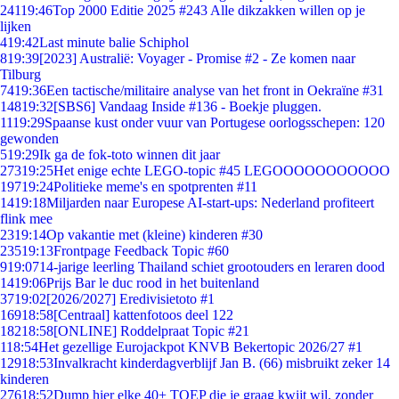
241
19:46
Top 2000 Editie 2025 #243 Alle dikzakken willen op je
lijken
4
19:42
Last minute balie Schiphol
8
19:39
[2023] Australië: Voyager - Promise #2 - Ze komen naar
Tilburg
74
19:36
Een tactische/militaire analyse van het front in Oekraïne #31
148
19:32
[SBS6] Vandaag Inside #136 - Boekje pluggen.
11
19:29
Spaanse kust onder vuur van Portugese oorlogsschepen: 120
gewonden
5
19:29
Ik ga de fok-toto winnen dit jaar
273
19:25
Het enige echte LEGO-topic #45 LEGOOOOOOOOOOO
197
19:24
Politieke meme's en spotprenten #11
14
19:18
Miljarden naar Europese AI-start-ups: Nederland profiteert
flink mee
23
19:14
Op vakantie met (kleine) kinderen #30
235
19:13
Frontpage Feedback Topic #60
9
19:07
14-jarige leerling Thailand schiet grootouders en leraren dood
14
19:06
Prijs Bar le duc rood in het buitenland
37
19:02
[2026/2027] Eredivisietoto #1
169
18:58
[Centraal] kattenfotoos deel 122
182
18:58
[ONLINE] Roddelpraat Topic #21
1
18:54
Het gezellige Eurojackpot KNVB Bekertopic 2026/27 #1
129
18:53
Invalkracht kinderdagverblijf Jan B. (66) misbruikt zeker 14
kinderen
276
18:52
Dump hier elke 40+ TOEP die je graag kwijt wil, zonder