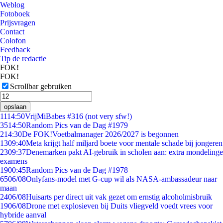
Weblog
Fotoboek
Prijsvragen
Contact
Colofon
Feedback
Tip de redactie
FOK!
FOK!
Scrollbar gebruiken
opslaan
11
14:50
VrijMiBabes #316 (not very sfw!)
35
14:50
Random Pics van de Dag #1979
2
14:30
De FOK!Voetbalmanager 2026/2027 is begonnen
13
09:40
Meta krijgt half miljard boete voor mentale schade bij jongeren
23
09:37
Denemarken pakt AI-gebruik in scholen aan: extra mondelinge
examens
19
00:45
Random Pics van de Dag #1978
65
06/08
Onlyfans-model met G-cup wil als NASA-ambassadeur naar
maan
24
06/08
Huisarts per direct uit vak gezet om ernstig alcoholmisbruik
19
06/08
Drone met explosieven bij Duits vliegveld voedt vrees voor
hybride aanval