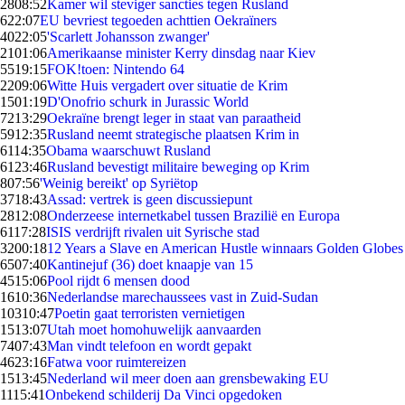
28
08:52
Kamer wil steviger sancties tegen Rusland
6
22:07
EU bevriest tegoeden achttien Oekraïners
40
22:05
'Scarlett Johansson zwanger'
21
01:06
Amerikaanse minister Kerry dinsdag naar Kiev
55
19:15
FOK!toen: Nintendo 64
22
09:06
Witte Huis vergadert over situatie de Krim
15
01:19
D'Onofrio schurk in Jurassic World
72
13:29
Oekraïne brengt leger in staat van paraatheid
59
12:35
Rusland neemt strategische plaatsen Krim in
61
14:35
Obama waarschuwt Rusland
61
23:46
Rusland bevestigt militaire beweging op Krim
8
07:56
'Weinig bereikt' op Syriëtop
37
18:43
Assad: vertrek is geen discussiepunt
28
12:08
Onderzeese internetkabel tussen Brazilië en Europa
61
17:28
ISIS verdrijft rivalen uit Syrische stad
32
00:18
12 Years a Slave en American Hustle winnaars Golden Globes
65
07:40
Kantinejuf (36) doet knaapje van 15
45
15:06
Pool rijdt 6 mensen dood
16
10:36
Nederlandse marechaussees vast in Zuid-Sudan
103
10:47
Poetin gaat terroristen vernietigen
15
13:07
Utah moet homohuwelijk aanvaarden
74
07:43
Man vindt telefoon en wordt gepakt
46
23:16
Fatwa voor ruimtereizen
15
13:45
Nederland wil meer doen aan grensbewaking EU
11
15:41
Onbekend schilderij Da Vinci opgedoken