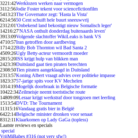
32
21:42
Werklozen werken naar vermogen
31
12:56
Jodie Foster tekent voor sciencefictionfilm
54
13:23
The Governator zegt: 'Hasta la Vista'
62
14:56
50 Cent schuift hele buurt sneeuwvrij
23
12:01
'Onbekend land bekostigt nieuw Somalisch leger'
142
16:27
'NASA onthult donderdag buitenaards leven'
39
13:09
Volgende slachtoffer WikiLeaks is bank VS
47
10:57
Iran getroffen door aardbeving
17
14:22
Billy Bob Thornton wil Bad Santa 2
45
09:26
Ugly Betty-acteur vermoordt moeder
28
15:20
ISS krijgt hulp van blikken man
24
23:39
Duitsland gaat tien piraten berechten
23
08:50
Tien piraten aangeklaagd in Duitsland
23
13:57
Koning Albert vraagt advies over politieke impasse
18
23:37
57-jarige spits voor KV Mechelen
10
14:19
Mogelijk doorbraak in Belgische formatie
104
22:34
Zeilmeisje neemt toeristische route
148
09:09
Leraar krijgt werkstraf door tongzoen met leerling
15
13:54
DVD: The Tournament
113
15:16
Vandaag gratis bier in België
64
22:14
Belgische minister dronken voor senaat
83
12:11
Klaarkomen op Lady GaGa (topless)
Laatste reviews en specials
special
VrijMiBabes #316 (not very sfw!)