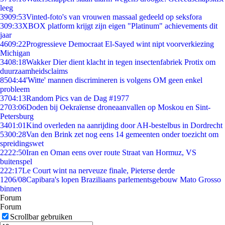
leeg
39
09:53
Vinted-foto's van vrouwen massaal gedeeld op seksfora
3
09:33
XBOX platform krijgt zijn eigen "Platinum" achievements dit
jaar
46
09:22
Progressieve Democraat El-Sayed wint nipt voorverkiezing
Michigan
34
08:18
Wakker Dier dient klacht in tegen insectenfabriek Protix om
duurzaamheidsclaims
85
04:44
'Witte' mannen discrimineren is volgens OM geen enkel
probleem
37
04:13
Random Pics van de Dag #1977
27
03:06
Doden bij Oekraïense droneaanvallen op Moskou en Sint-
Petersburg
34
01:01
Kind overleden na aanrijding door AH-bestelbus in Dordrecht
53
00:28
Van den Brink zet nog eens 14 gemeenten onder toezicht om
spreidingswet
22
22:50
Iran en Oman eens over route Straat van Hormuz, VS
buitenspel
2
22:17
Le Court wint na nerveuze finale, Pieterse derde
12
06/08
Capibara's lopen Braziliaans parlementsgebouw Mato Grosso
binnen
Forum
Forum
Scrollbar gebruiken