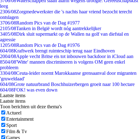
57
06/08
Waterschappen slaan alarm wegens droogte: Gereedschapskist
leeg
23
06/08
Zorgmedewerkster die 's nachts haar vriend bezocht terecht
ontslagen
37
06/08
Random Pics van de Dag #1977
21
05/08
Tanken in België wordt nóg aantrekkelijker
34
05/08
Dirk sluit supermarkt op de Wallen na golf van diefstal en
agressie
12
05/08
Random Pics van de Dag #1976
6
04/08
Kraftwerk brengt ruimteschip terug naar Eindhoven
20
04/08
Apple vecht Britse eis tot inbouwen backdoor in iCloud aan
85
04/08
'Witte' mannen discrimineren is volgens OM geen enkel
probleem
33
04/08
Ceuta-leider noemt Marokkaanse grensaanval door migranten
'gruweldaad'
6
04/08
Grote natuurbrand Boschhuizerbergen groeit naar 100 hectare
6
04/08
FOK! was even down
Laatste items
Laatste items
Toon berichten uit deze thema's
Actueel
Entertainment
Sport
Film & Tv
Games