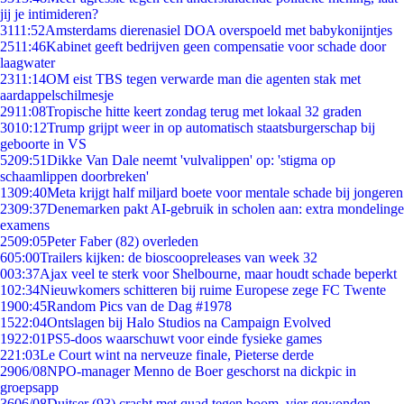
jij je intimideren?
31
11:52
Amsterdams dierenasiel DOA overspoeld met babykonijntjes
25
11:46
Kabinet geeft bedrijven geen compensatie voor schade door
laagwater
23
11:14
OM eist TBS tegen verwarde man die agenten stak met
aardappelschilmesje
29
11:08
Tropische hitte keert zondag terug met lokaal 32 graden
30
10:12
Trump grijpt weer in op automatisch staatsburgerschap bij
geboorte in VS
52
09:51
Dikke Van Dale neemt 'vulvalippen' op: 'stigma op
schaamlippen doorbreken'
13
09:40
Meta krijgt half miljard boete voor mentale schade bij jongeren
23
09:37
Denemarken pakt AI-gebruik in scholen aan: extra mondelinge
examens
25
09:05
Peter Faber (82) overleden
6
05:00
Trailers kijken: de bioscoopreleases van week 32
0
03:37
Ajax veel te sterk voor Shelbourne, maar houdt schade beperkt
1
02:34
Nieuwkomers schitteren bij ruime Europese zege FC Twente
19
00:45
Random Pics van de Dag #1978
15
22:04
Ontslagen bij Halo Studios na Campaign Evolved
19
22:01
PS5-doos waarschuwt voor einde fysieke games
2
21:03
Le Court wint na nerveuze finale, Pieterse derde
29
06/08
NPO-manager Menno de Boer geschorst na dickpic in
groepsapp
36
06/08
Duitser (93) crasht met quad tegen boom, vier gewonden