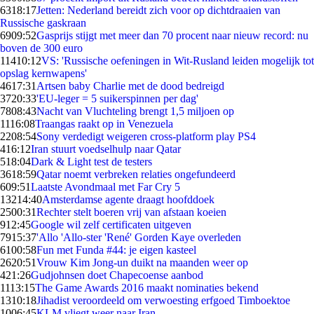
63
18:17
Jetten: Nederland bereidt zich voor op dichtdraaien van
Russische gaskraan
69
09:52
Gasprijs stijgt met meer dan 70 procent naar nieuw record: nu
boven de 300 euro
114
10:12
VS: 'Russische oefeningen in Wit-Rusland leiden mogelijk tot
opslag kernwapens'
46
17:31
Artsen baby Charlie met de dood bedreigd
37
20:33
'EU-leger = 5 suikerspinnen per dag'
78
08:43
Nacht van Vluchteling brengt 1,5 miljoen op
11
16:08
Traangas raakt op in Venezuela
22
08:54
Sony verdedigt weigeren cross-platform play PS4
4
16:12
Iran stuurt voedselhulp naar Qatar
5
18:04
Dark & Light test de testers
36
18:59
Qatar noemt verbreken relaties ongefundeerd
6
09:51
Laatste Avondmaal met Far Cry 5
132
14:40
Amsterdamse agente draagt hoofddoek
25
00:31
Rechter stelt boeren vrij van afstaan koeien
9
12:45
Google wil zelf certificaten uitgeven
79
15:37
'Allo 'Allo-ster 'René' Gorden Kaye overleden
61
00:58
Fun met Funda #44: je eigen kasteel
26
20:51
Vrouw Kim Jong-un duikt na maanden weer op
4
21:26
Gudjohnsen doet Chapecoense aanbod
11
13:15
The Game Awards 2016 maakt nominaties bekend
13
10:18
Jihadist veroordeeld om verwoesting erfgoed Timboektoe
10
06:45
KLM vliegt weer naar Iran