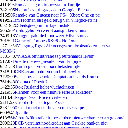
41
18:16
Bomaanslag op trouwzaal in Turkije
34
21:05
Nieuw besturingssysteem Google: Fuchsia
9
15:50
Remake van Outcast naar PS4, Xbox One en pc
8
19:52
Tim Hofman eist geld terug van Vliegtickets.nl
652
19:26
Staatsgreep in Turkije mislukt
5
06:56
Arbitragehof verwerpt aanspraken China
24
09:13
Vlogger pakt de brandweer Hilversum aan
30
15:21
Game of Thrones 6X08 - No One
127
11:34
Vliegtuig EgyptAir neergestort: brokstukken niet van
MS804?
183
14:37
'NASA onthult vandaag buitenaards leven'
5
17:07
Duterte nieuwe president van Filipijnen
65
21:58
Trump pleit voor hoger belasten rijken
23
18:19
CBR-examinator verkocht rijbewijzen
37
20:09
Sekstape-lek schokt Temptation Islands Louise
76
14:48
Obama of Poetin?
14
22:35
Ook Rusland helpt vluchtelingen
22
19:36
Plannen voor een nieuwe serie Blackadder
31
18:48
Rapper Sean Price overleden
52
11:53
'Groot offensief tegen Assad'
8
23:19
50 Cent moet meer betalen om sekstape
6
09:54
Gigantic
6
13:56
Warcraft-filmtrailer in november, nieuwe character art getoond
20
06:23
ECB verruimt noodkrediet aan Griekse banken niet