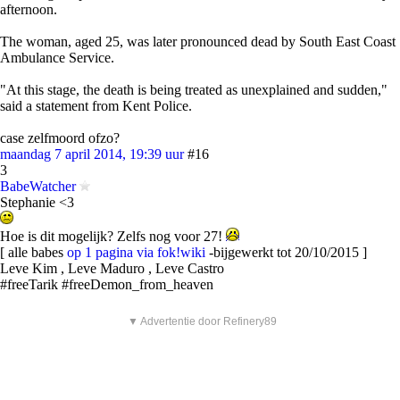
afternoon.
The woman, aged 25, was later pronounced dead by South East Coast
Ambulance Service.
"At this stage, the death is being treated as unexplained and sudden,"
said a statement from Kent Police.
case zelfmoord ofzo?
maandag 7 april 2014, 19:39 uur
#16
3
BabeWatcher
Stephanie <3
Hoe is dit mogelijk? Zelfs nog voor 27!
[ alle babes
op 1 pagina via fok!wiki
-bijgewerkt tot 20/10/2015 ]
Leve Kim , Leve Maduro , Leve Castro
#freeTarik #freeDemon_from_heaven
▼ Advertentie door Refinery89