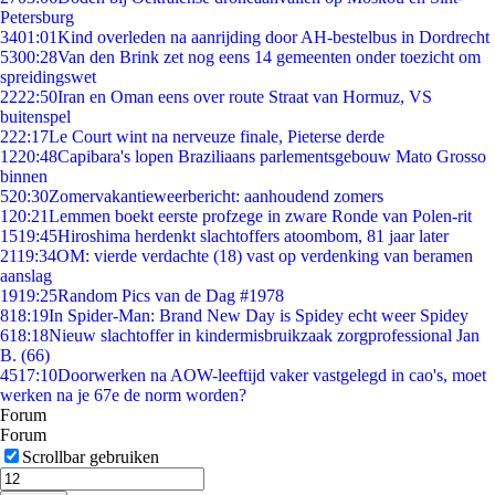
Petersburg
34
01:01
Kind overleden na aanrijding door AH-bestelbus in Dordrecht
53
00:28
Van den Brink zet nog eens 14 gemeenten onder toezicht om
spreidingswet
22
22:50
Iran en Oman eens over route Straat van Hormuz, VS
buitenspel
2
22:17
Le Court wint na nerveuze finale, Pieterse derde
12
20:48
Capibara's lopen Braziliaans parlementsgebouw Mato Grosso
binnen
5
20:30
Zomervakantieweerbericht: aanhoudend zomers
1
20:21
Lemmen boekt eerste profzege in zware Ronde van Polen-rit
15
19:45
Hiroshima herdenkt slachtoffers atoombom, 81 jaar later
21
19:34
OM: vierde verdachte (18) vast op verdenking van beramen
aanslag
19
19:25
Random Pics van de Dag #1978
8
18:19
In Spider-Man: Brand New Day is Spidey echt weer Spidey
6
18:18
Nieuw slachtoffer in kindermisbruikzaak zorgprofessional Jan
B. (66)
45
17:10
Doorwerken na AOW-leeftijd vaker vastgelegd in cao's, moet
werken na je 67e de norm worden?
Forum
Forum
Scrollbar gebruiken