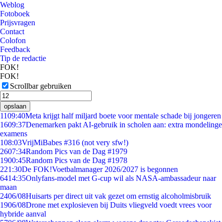
Weblog
Fotoboek
Prijsvragen
Contact
Colofon
Feedback
Tip de redactie
FOK!
FOK!
Scrollbar gebruiken
opslaan
11
09:40
Meta krijgt half miljard boete voor mentale schade bij jongeren
16
09:37
Denemarken pakt AI-gebruik in scholen aan: extra mondelinge
examens
1
08:03
VrijMiBabes #316 (not very sfw!)
26
07:34
Random Pics van de Dag #1979
19
00:45
Random Pics van de Dag #1978
2
21:30
De FOK!Voetbalmanager 2026/2027 is begonnen
64
14:35
Onlyfans-model met G-cup wil als NASA-ambassadeur naar
maan
24
06/08
Huisarts per direct uit vak gezet om ernstig alcoholmisbruik
19
06/08
Drone met explosieven bij Duits vliegveld voedt vrees voor
hybride aanval