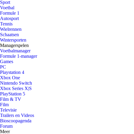
Sport
Voetbal
Formule 1
Autosport
Tennis
Wielrennen
Schaatsen
Wintersporten
Managerspelen
Voetbalmanager
Formule 1-manager
Games
PC
Playstation 4
Xbox One
Nintendo Switch
Xbox Series X|S
PlayStation 5
Film & TV
Film
Televisie
Trailers en Videos
Bioscoopagenda
Forum
Meer