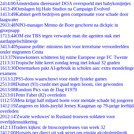
24
14:00
Amsterdams dierenasiel DOA overspoeld met babykonijntjes
14
13:49
Ontslagen bij Halo Studios na Campaign Evolved
14
13:49
Kabinet geeft bedrijven geen compensatie voor schade door
laagwater
29
13:48
NPO-manager Menno de Boer geschorst na dickpic in
groepsapp
17
13:44
OM eist TBS tegen verwarde man die agenten stak met
aardappelschilmesje
34
13:40
Spaanse politie: minstens tien voor terrorisme veroordeelden
onder migranten Ceuta
1
13:37
Nieuwkomers schitteren bij ruime Europese zege FC Twente
21
13:31
Tropische hitte keert zondag terug met lokaal 32 graden
16
13:30
Denemarken pakt AI-gebruik in scholen aan: extra mondelinge
examens
15
13:12
PS5-doos waarschuwt voor einde fysieke games
25
13:08
Duitser (93) crasht met quad tegen boom, vier gewonden
26
13:08
Random Pics van de Dag #1979
22
13:01
Peter Faber (82) overleden
11
12:55
Meta krijgt half miljard boete voor mentale schade bij jongeren
14
12:19
Zangeres en Idols-jurylid Jerney Kaagman op 79-jarige leeftijd
overleden
20
12:14
'Zwarte weduwes' in Rusland trouwen soldaten voor
overlijdensuitkering
4
12:13
Trailers kijken: de bioscoopreleases van week 32
24
12:00
Huisarts per direct uit vak gezet om ernstig alcoholmisbruik