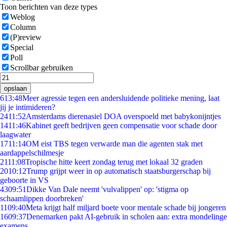
Toon berichten van deze types
Weblog
Column
(P)review
Special
Poll
Scrollbar gebruiken
opslaan
6
13:48
Meer agressie tegen een andersluidende politieke mening, laat
jij je intimideren?
24
11:52
Amsterdams dierenasiel DOA overspoeld met babykonijntjes
14
11:46
Kabinet geeft bedrijven geen compensatie voor schade door
laagwater
17
11:14
OM eist TBS tegen verwarde man die agenten stak met
aardappelschilmesje
21
11:08
Tropische hitte keert zondag terug met lokaal 32 graden
20
10:12
Trump grijpt weer in op automatisch staatsburgerschap bij
geboorte in VS
43
09:51
Dikke Van Dale neemt 'vulvalippen' op: 'stigma op
schaamlippen doorbreken'
11
09:40
Meta krijgt half miljard boete voor mentale schade bij jongeren
16
09:37
Denemarken pakt AI-gebruik in scholen aan: extra mondelinge
examens