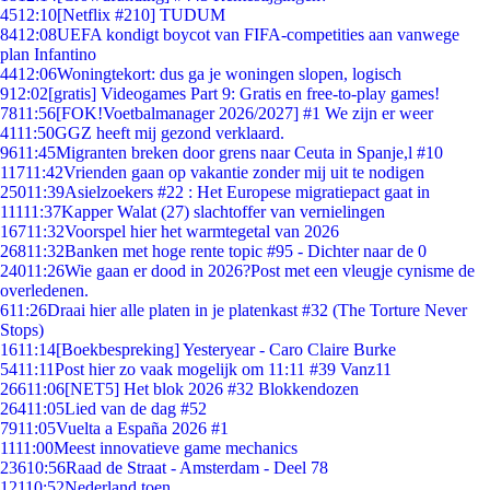
45
12:10
[Netflix #210] TUDUM
84
12:08
UEFA kondigt boycot van FIFA-competities aan vanwege
plan Infantino
44
12:06
Woningtekort: dus ga je woningen slopen, logisch
9
12:02
[gratis] Videogames Part 9: Gratis en free-to-play games!
78
11:56
[FOK!Voetbalmanager 2026/2027] #1 We zijn er weer
41
11:50
GGZ heeft mij gezond verklaard.
96
11:45
Migranten breken door grens naar Ceuta in Spanje,l #10
117
11:42
Vrienden gaan op vakantie zonder mij uit te nodigen
250
11:39
Asielzoekers #22 : Het Europese migratiepact gaat in
111
11:37
Kapper Walat (27) slachtoffer van vernielingen
167
11:32
Voorspel hier het warmtegetal van 2026
268
11:32
Banken met hoge rente topic #95 - Dichter naar de 0
240
11:26
Wie gaan er dood in 2026?Post met een vleugje cynisme de
overledenen.
6
11:26
Draai hier alle platen in je platenkast #32 (The Torture Never
Stops)
16
11:14
[Boekbespreking] Yesteryear - Caro Claire Burke
54
11:11
Post hier zo vaak mogelijk om 11:11 #39 Vanz11
266
11:06
[NET5] Het blok 2026 #32 Blokkendozen
264
11:05
Lied van de dag #52
79
11:05
Vuelta a España 2026 #1
11
11:00
Meest innovatieve game mechanics
236
10:56
Raad de Straat - Amsterdam - Deel 78
121
10:52
Nederland toen