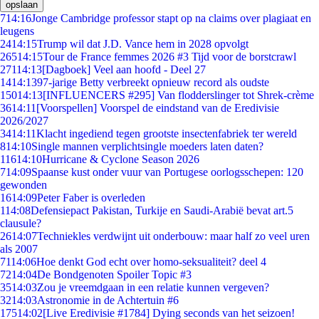
opslaan
7
14:16
Jonge Cambridge professor stapt op na claims over plagiaat en
leugens
24
14:15
Trump wil dat J.D. Vance hem in 2028 opvolgt
265
14:15
Tour de France femmes 2026 #3 Tijd voor de borstcrawl
271
14:13
[Dagboek] Veel aan hoofd - Deel 27
14
14:13
97-jarige Betty verbreekt opnieuw record als oudste
150
14:13
[INFLUENCERS #295] Van flodderslinger tot Shrek-crème
36
14:11
[Voorspellen] Voorspel de eindstand van de Eredivisie
2026/2027
34
14:11
Klacht ingediend tegen grootste insectenfabriek ter wereld
8
14:10
Single mannen verplichtsingle moeders laten daten?
116
14:10
Hurricane & Cyclone Season 2026
7
14:09
Spaanse kust onder vuur van Portugese oorlogsschepen: 120
gewonden
16
14:09
Peter Faber is overleden
1
14:08
Defensiepact Pakistan, Turkije en Saudi-Arabië bevat art.5
clausule?
26
14:07
Techniekles verdwijnt uit onderbouw: maar half zo veel uren
als 2007
71
14:06
Hoe denkt God echt over homo-seksualiteit? deel 4
72
14:04
De Bondgenoten Spoiler Topic #3
35
14:03
Zou je vreemdgaan in een relatie kunnen vergeven?
32
14:03
Astronomie in de Achtertuin #6
175
14:02
[Live Eredivisie #1784] Dying seconds van het seizoen!