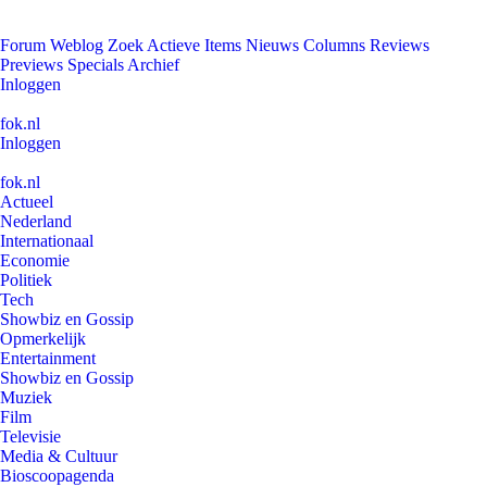
Forum
Weblog
Zoek
Actieve Items
Nieuws
Columns
Reviews
Previews
Specials
Archief
Inloggen
fok.nl
Inloggen
fok.nl
Actueel
Nederland
Internationaal
Economie
Politiek
Tech
Showbiz en Gossip
Opmerkelijk
Entertainment
Showbiz en Gossip
Muziek
Film
Televisie
Media & Cultuur
Bioscoopagenda