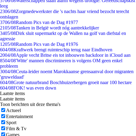
57
06/08
Waterschappen slaan alarm wegens droogte: Gereedschapskist
leeg
23
06/08
Zorgmedewerkster die 's nachts haar vriend bezocht terecht
ontslagen
37
06/08
Random Pics van de Dag #1977
21
05/08
Tanken in België wordt nóg aantrekkelijker
34
05/08
Dirk sluit supermarkt op de Wallen na golf van diefstal en
agressie
12
05/08
Random Pics van de Dag #1976
6
04/08
Kraftwerk brengt ruimteschip terug naar Eindhoven
20
04/08
Apple vecht Britse eis tot inbouwen backdoor in iCloud aan
85
04/08
'Witte' mannen discrimineren is volgens OM geen enkel
probleem
30
04/08
Ceuta-leider noemt Marokkaanse grensaanval door migranten
'gruweldaad'
6
04/08
Grote natuurbrand Boschhuizerbergen groeit naar 100 hectare
6
04/08
FOK! was even down
Laatste items
Laatste items
Toon berichten uit deze thema's
Actueel
Entertainment
Sport
Film & Tv
Games