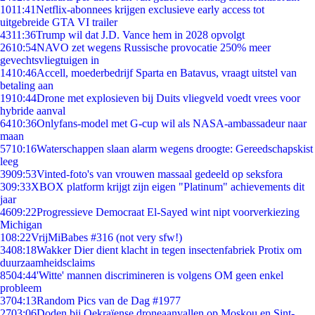
10
11:41
Netflix-abonnees krijgen exclusieve early access tot
uitgebreide GTA VI trailer
43
11:36
Trump wil dat J.D. Vance hem in 2028 opvolgt
26
10:54
NAVO zet wegens Russische provocatie 250% meer
gevechtsvliegtuigen in
14
10:46
Accell, moederbedrijf Sparta en Batavus, vraagt uitstel van
betaling aan
19
10:44
Drone met explosieven bij Duits vliegveld voedt vrees voor
hybride aanval
64
10:36
Onlyfans-model met G-cup wil als NASA-ambassadeur naar
maan
57
10:16
Waterschappen slaan alarm wegens droogte: Gereedschapskist
leeg
39
09:53
Vinted-foto's van vrouwen massaal gedeeld op seksfora
3
09:33
XBOX platform krijgt zijn eigen "Platinum" achievements dit
jaar
46
09:22
Progressieve Democraat El-Sayed wint nipt voorverkiezing
Michigan
1
08:22
VrijMiBabes #316 (not very sfw!)
34
08:18
Wakker Dier dient klacht in tegen insectenfabriek Protix om
duurzaamheidsclaims
85
04:44
'Witte' mannen discrimineren is volgens OM geen enkel
probleem
37
04:13
Random Pics van de Dag #1977
27
03:06
Doden bij Oekraïense droneaanvallen op Moskou en Sint-