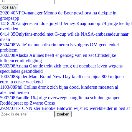
opslaan
29
20:40
NPO-manager Menno de Boer geschorst na dickpic in
groepsapp
14
18:20
Zangeres en Idols-jurylid Jerney Kaagman op 79-jarige leeftijd
overleden
64
14:35
Onlyfans-model met G-cup wil als NASA-ambassadeur naar
maan
85
04/08
'Witte' mannen discrimineren is volgens OM geen enkel
probleem
30
03/08
Alaska Airlines heeft er genoeg van en zet Christelijke
influencer uit vliegtuig
58
03/08
Ariana Grande trekt zich terug uit openbaar leven wegens
speculaties gezondheid
10
03/08
Spider-Man: Brand New Day knalt naar bijna 800 miljoen
euro in eerste weekend
11
03/08
Phil Collins dronk zich bijna dood, kinderen moesten al
afscheid nemen
59
02/08
Familie 16-jarige overweegt aangifte na schuine grappen
Roddelpraat op Zwarte Cross
29
24/07
Ex-CNN-ster Brooke Baldwin wijst ex-wereldleider in bed af