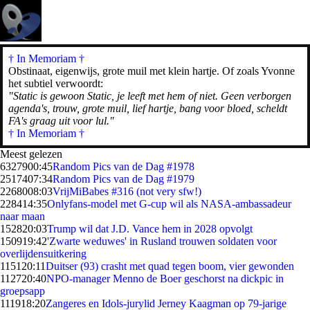
† In Memoriam
†
Obstinaat, eigenwijs, grote muil met klein hartje. Of zoals Yvonne
het subtiel verwoordt:
"Static is gewoon Static, je leeft met hem of niet. Geen verborgen
agenda's, trouw, grote muil, lief hartje, bang voor bloed, scheldt
FA's graag uit voor lul."
† In Memoriam †
Meest gelezen
63279
00:45
Random Pics van de Dag #1978
25174
07:34
Random Pics van de Dag #1979
22680
08:03
VrijMiBabes #316 (not very sfw!)
2284
14:35
Onlyfans-model met G-cup wil als NASA-ambassadeur
naar maan
1528
20:03
Trump wil dat J.D. Vance hem in 2028 opvolgt
1509
19:42
'Zwarte weduwes' in Rusland trouwen soldaten voor
overlijdensuitkering
1151
20:11
Duitser (93) crasht met quad tegen boom, vier gewonden
1127
20:40
NPO-manager Menno de Boer geschorst na dickpic in
groepsapp
1119
18:20
Zangeres en Idols-jurylid Jerney Kaagman op 79-jarige