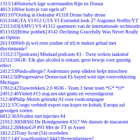
13
13:14
Historisch lage waterstanden Rijn en Donau
48
13:10
Hoe kom je van egels af?
60
13:07
Oorlog in Oekraïne #1318 Drone baby drone
63
13:04
GTA VI #12 GTA VI Extended look 27 Augustus Netflix/YT
233
13:03
[AMV] VS #1312 spammers van de internationale rechtsorde
85
13:02
[Britse politiek] #141 Declining Gracefully Was Never Really
an Option
26
13:00
Heb jij wel eens (online of irl) te maken gehad met
discriminatie?
153
12:57
[podcasts] Misdaad podcasts #3 - Twee weken taakstraf
225
12:56
GR: Elk glas alcohol is riskant, geen bewijs voor gunstig
effect
24
12:53
Pinda-allergie? Andermans poep slikken helpt misschien
104
12:50
Progressieve Democraat El-Sayed wint nipt voorverkiezing
Michigan
178
12:42
Touwtrekken 2.0 #636 - Team 1 beste team *G* *O*
249
12:40
Vinted #15 nog-net-niet gratis en verzendgezeur
3
12:40
Philip Morris gebruikt AI voor rookcampagne
22
12:37
Congo verbiedt export van koper en kobalt, Europa zal
gevolgen voelen
68
12:36
Afvallen met injecties #4
219
12:30
[SBS6] De Bondgenoten #317 We dansen de macaroni
284
12:28
MotoGP #93 Met de TT in Assen
18
12:23
Tony Scott (54) overleden
18
12:14
[Crowdfunding] #443 Rentestijgingen?