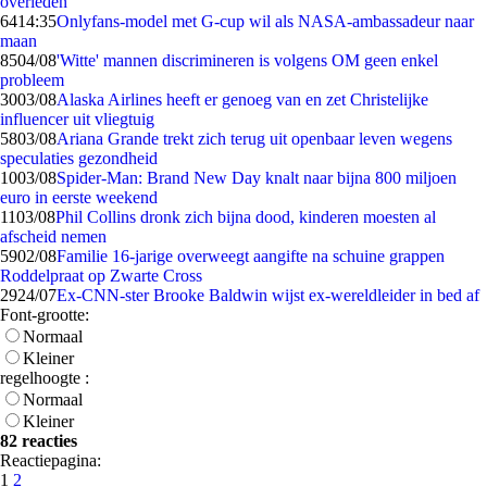
overleden
64
14:35
Onlyfans-model met G-cup wil als NASA-ambassadeur naar
maan
85
04/08
'Witte' mannen discrimineren is volgens OM geen enkel
probleem
30
03/08
Alaska Airlines heeft er genoeg van en zet Christelijke
influencer uit vliegtuig
58
03/08
Ariana Grande trekt zich terug uit openbaar leven wegens
speculaties gezondheid
10
03/08
Spider-Man: Brand New Day knalt naar bijna 800 miljoen
euro in eerste weekend
11
03/08
Phil Collins dronk zich bijna dood, kinderen moesten al
afscheid nemen
59
02/08
Familie 16-jarige overweegt aangifte na schuine grappen
Roddelpraat op Zwarte Cross
29
24/07
Ex-CNN-ster Brooke Baldwin wijst ex-wereldleider in bed af
Font-grootte:
Normaal
Kleiner
regelhoogte :
Normaal
Kleiner
82 reacties
Reactiepagina:
1
2