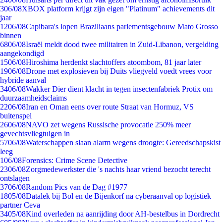
3
06/08
XBOX platform krijgt zijn eigen "Platinum" achievements dit
jaar
12
06/08
Capibara's lopen Braziliaans parlementsgebouw Mato Grosso
binnen
68
06/08
Israël meldt dood twee militairen in Zuid-Libanon, vergelding
aangekondigd
15
06/08
Hiroshima herdenkt slachtoffers atoombom, 81 jaar later
19
06/08
Drone met explosieven bij Duits vliegveld voedt vrees voor
hybride aanval
34
06/08
Wakker Dier dient klacht in tegen insectenfabriek Protix om
duurzaamheidsclaims
22
06/08
Iran en Oman eens over route Straat van Hormuz, VS
buitenspel
26
06/08
NAVO zet wegens Russische provocatie 250% meer
gevechtsvliegtuigen in
57
06/08
Waterschappen slaan alarm wegens droogte: Gereedschapskist
leeg
1
06/08
Forensics: Crime Scene Detective
23
06/08
Zorgmedewerkster die 's nachts haar vriend bezocht terecht
ontslagen
37
06/08
Random Pics van de Dag #1977
18
05/08
Datalek bij Bol en de Bijenkorf na cyberaanval op logistiek
partner Ceva
34
05/08
Kind overleden na aanrijding door AH-bestelbus in Dordrecht