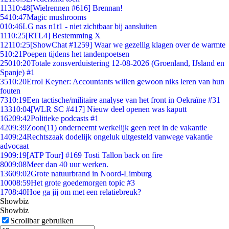
113
10:48
[Wielrennen #616] Brennan!
54
10:47
Magic mushrooms
0
10:46
LG nas n1t1 - niet zichtbaar bij aansluiten
11
10:25
[RTL4] Bestemming X
121
10:25
[ShowChat #1259] Waar we gezellig klagen over de warmte
5
10:21
Poepen tijdens het tandenpoetsen
250
10:20
Totale zonsverduistering 12-08-2026 (Groenland, IJsland en
Spanje) #1
35
10:20
Errol Keyner: Accountants willen gewoon niks leren van hun
fouten
73
10:19
Een tactische/militaire analyse van het front in Oekraïne #31
133
10:04
[WLR SC #417] Nieuw deel openen was kaputt
162
09:42
Politieke podcasts #1
42
09:39
Zoon(11) onderneemt werkelijk geen reet in de vakantie
14
09:24
Rechtszaak dodelijk ongeluk uitgesteld vanwege vakantie
advocaat
19
09:19
[ATP Tour] #169 Tosti Tallon back on fire
80
09:08
Meer dan 40 uur werken.
136
09:02
Grote natuurbrand in Noord-Limburg
100
08:59
Het grote goedemorgen topic #3
17
08:40
Hoe ga jij om met een relatiebreuk?
Showbiz
Showbiz
Scrollbar gebruiken