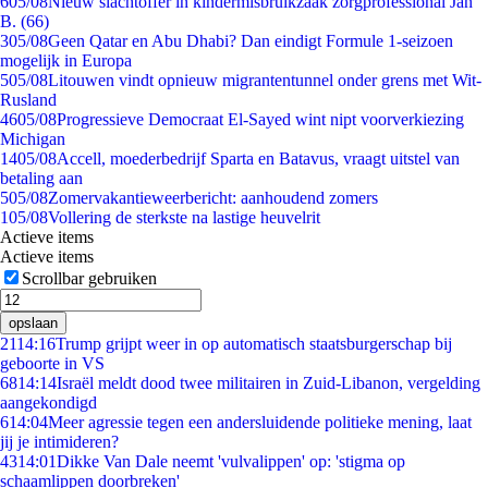
6
05/08
Nieuw slachtoffer in kindermisbruikzaak zorgprofessional Jan
B. (66)
3
05/08
Geen Qatar en Abu Dhabi? Dan eindigt Formule 1-seizoen
mogelijk in Europa
5
05/08
Litouwen vindt opnieuw migrantentunnel onder grens met Wit-
Rusland
46
05/08
Progressieve Democraat El-Sayed wint nipt voorverkiezing
Michigan
14
05/08
Accell, moederbedrijf Sparta en Batavus, vraagt uitstel van
betaling aan
5
05/08
Zomervakantieweerbericht: aanhoudend zomers
1
05/08
Vollering de sterkste na lastige heuvelrit
Actieve items
Actieve items
Scrollbar gebruiken
opslaan
21
14:16
Trump grijpt weer in op automatisch staatsburgerschap bij
geboorte in VS
68
14:14
Israël meldt dood twee militairen in Zuid-Libanon, vergelding
aangekondigd
6
14:04
Meer agressie tegen een andersluidende politieke mening, laat
jij je intimideren?
43
14:01
Dikke Van Dale neemt 'vulvalippen' op: 'stigma op
schaamlippen doorbreken'