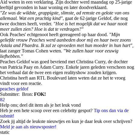
Aid weten in een verklaring. Zijn dochter werd maandag op 25-jarige
leeftijd gevonden in haar woning en later doodverklaard.
"Ze was de wildste, grappigste, slimste, ad remste en gekste van ons
allemaal. Wat een prachtig kind"
, gaat de 62-jarige Geldof, die nog
twee dochters heeft, verder.
"Hoe is het mogelijk dat we haar nooit
meer zullen zien? Hoe is dat te verdragen?"
Ook Peaches' echtgenoot heeft gereageerd op haar dood.
"Mijn
geliefde vrouw Peaches werd aanbeden door mij en haar twee zoons
Astala and Phaedra. Ik zal ze opvoeden met hun moeder in hun hart",
laat zanger Tomas Cohen weten.
"We zullen haar voor eeuwig
liefhebben."
Peaches Geldof was goed bevriend met Christina Curry, de dochter
van Patricia Paay en Adam Curry. Enkele jaren geleden verscheen nog
het verhaal dat de twee een eigen realityshow zouden krijgen.
Christina heeft aan RTL Boulevard laten weten dat ze het te vroeg
vindt voor een reactie.
peaches geldof
Submitter:
Bron:
FOK!
82
Help ons; deel dit item als je het leuk vond
Heb je een hete scoop over een celebrity gespot?
Tip ons dan via de
submit!
Zoek jij altijd de leukste nieuwtjes en kun je daar leuk over schrijven?
Meld je aan als nieuwsposter!
static