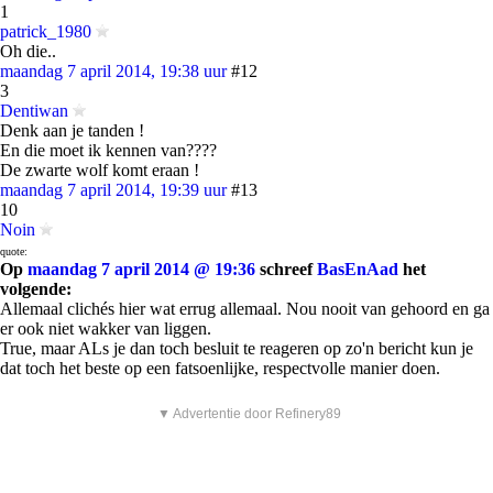
1
patrick_1980
Oh die..
maandag 7 april 2014, 19:38 uur
#12
3
Dentiwan
Denk aan je tanden !
En die moet ik kennen van????
De zwarte wolf komt eraan !
maandag 7 april 2014, 19:39 uur
#13
10
Noin
quote:
Op
maandag 7 april 2014 @ 19:36
schreef
BasEnAad
het
volgende:
Allemaal clichés hier wat errug allemaal. Nou nooit van gehoord en ga
er ook niet wakker van liggen.
True, maar ALs je dan toch besluit te reageren op zo'n bericht kun je
dat toch het beste op een fatsoenlijke, respectvolle manier doen.
▼ Advertentie door Refinery89