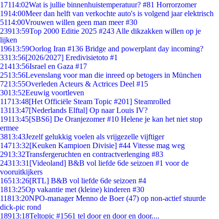
171
14:02
Wat is jullie binnenhuistemperatuur? #81 Horrorzomer
19
14:00
Meer dan helft van verkochte auto's is volgend jaar elektrisch
51
14:00
Vrouwen willen geen man meer #30
239
13:59
Top 2000 Editie 2025 #243 Alle dikzakken willen op je
lijken
196
13:59
Oorlog Iran #136 Bridge and powerplant day incoming?
33
13:56
[2026/2027] Eredivisietoto #1
214
13:56
Israel en Gaza #17
25
13:56
Levenslang voor man die inreed op betogers in München
72
13:55
Overleden Acteurs & Actrices Deel #15
30
13:52
Eeuwig voortleven
117
13:48
[Het Officiële Steam Topic #201] Steamrolled
131
13:47
[Nederlands Elftal] Op naar Louis IV?
191
13:45
[SBS6] De Oranjezomer #10 Helene je kan het niet stop
ermee
38
13:43
Jezelf gelukkig voelen als vrijgezelle vijftiger
147
13:32
[Keuken Kampioen Divisie] #44 Vitesse mag weg
29
13:32
Transfergeruchten en contractverlenging #83
243
13:31
[Videoland] B&B vol liefde 6de seizoen #1 voor de
vooruitkijkers
165
13:26
[RTL] B&B vol liefde 6de seizoen #4
18
13:25
Op vakantie met (kleine) kinderen #30
118
13:20
NPO-manager Menno de Boer (47) op non-actief stuurde
dick-pic rond
189
13:18
Teltopic #1561 tel door en door en door....