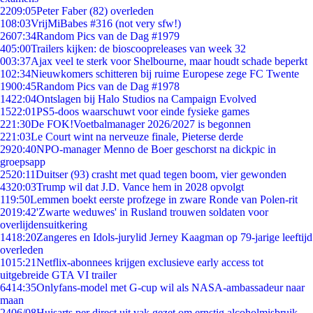
22
09:05
Peter Faber (82) overleden
1
08:03
VrijMiBabes #316 (not very sfw!)
26
07:34
Random Pics van de Dag #1979
4
05:00
Trailers kijken: de bioscoopreleases van week 32
0
03:37
Ajax veel te sterk voor Shelbourne, maar houdt schade beperkt
1
02:34
Nieuwkomers schitteren bij ruime Europese zege FC Twente
19
00:45
Random Pics van de Dag #1978
14
22:04
Ontslagen bij Halo Studios na Campaign Evolved
15
22:01
PS5-doos waarschuwt voor einde fysieke games
2
21:30
De FOK!Voetbalmanager 2026/2027 is begonnen
2
21:03
Le Court wint na nerveuze finale, Pieterse derde
29
20:40
NPO-manager Menno de Boer geschorst na dickpic in
groepsapp
25
20:11
Duitser (93) crasht met quad tegen boom, vier gewonden
43
20:03
Trump wil dat J.D. Vance hem in 2028 opvolgt
1
19:50
Lemmen boekt eerste profzege in zware Ronde van Polen-rit
20
19:42
'Zwarte weduwes' in Rusland trouwen soldaten voor
overlijdensuitkering
14
18:20
Zangeres en Idols-jurylid Jerney Kaagman op 79-jarige leeftijd
overleden
10
15:21
Netflix-abonnees krijgen exclusieve early access tot
uitgebreide GTA VI trailer
64
14:35
Onlyfans-model met G-cup wil als NASA-ambassadeur naar
maan
24
06/08
Huisarts per direct uit vak gezet om ernstig alcoholmisbruik