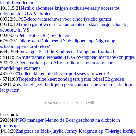
leeftijd overleden
1013
15:21
Netflix-abonnees krijgen exclusieve early access tot
uitgebreide GTA VI trailer
809
22:01
PS5-doos waarschuwt voor einde fysieke games
695
10:12
Trump grijpt weer in op automatisch staatsburgerschap bij
geboorte in VS
692
09:05
Peter Faber (82) overleden
675
09:51
Dikke Van Dale neemt 'vulvalippen' op: 'stigma op
schaamlippen doorbreken'
644
22:04
Ontslagen bij Halo Studios na Campaign Evolved
544
11:52
Amsterdams dierenasiel DOA overspoeld met babykonijntjes
520
09:37
Denemarken pakt AI-gebruik in scholen aan: extra
mondelinge examens
487
05:00
Trailers kijken: de bioscoopreleases van week 32
457
11:08
Tropische hitte keert zondag terug met lokaal 32 graden
438
11:46
Kabinet geeft bedrijven geen compensatie voor schade door
laagwater
▼ Advertentie door Refinery89
Lees ook
29
20:40
NPO-manager Menno de Boer geschorst na dickpic in
groepsapp
14
18:20
Zangeres en Idols-jurylid Jerney Kaagman op 79-jarige leeftijd