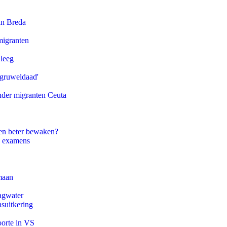
an Breda
migranten
 leeg
'gruweldaad'
onder migranten Ceuta
en beter bewaken?
e examens
maan
agwater
suitkering
oorte in VS