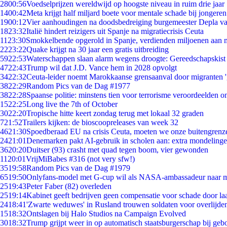
28
00:56
Voedselprijzen wereldwijd op hoogste niveau in ruim drie jaar
14
00:42
Meta krijgt half miljard boete voor mentale schade bij jongeren
19
00:12
Vier aanhoudingen na doodsbedreiging burgemeester Depla v
18
23:32
Italië hindert reizigers uit Spanje na migratiecrisis Ceuta
11
23:30
Smokkelbende opgerold in Spanje, verdienden miljoenen aan 
22
23:22
Quake krijgt na 30 jaar een gratis uitbreiding
59
22:53
Waterschappen slaan alarm wegens droogte: Gereedschapskist
47
22:43
Trump wil dat J.D. Vance hem in 2028 opvolgt
34
22:32
Ceuta-leider noemt Marokkaanse grensaanval door migranten 
38
22:29
Random Pics van de Dag #1977
38
22:28
Spaanse politie: minstens tien voor terrorisme veroordeelden 
15
22:25
Long live the 7th of October
30
22:20
Tropische hitte keert zondag terug met lokaal 32 graden
7
21:52
Trailers kijken: de bioscoopreleases van week 32
46
21:30
Spoedberaad EU na crisis Ceuta, moeten we onze buitengrenz
24
21:01
Denemarken pakt AI-gebruik in scholen aan: extra mondeling
36
20:20
Duitser (93) crasht met quad tegen boom, vier gewonden
11
20:01
VrijMiBabes #316 (not very sfw!)
35
19:58
Random Pics van de Dag #1979
65
19:50
Onlyfans-model met G-cup wil als NASA-ambassadeur naar 
25
19:43
Peter Faber (82) overleden
25
19:14
Kabinet geeft bedrijven geen compensatie voor schade door la
24
18:41
'Zwarte weduwes' in Rusland trouwen soldaten voor overlijden
15
18:32
Ontslagen bij Halo Studios na Campaign Evolved
30
18:32
Trump grijpt weer in op automatisch staatsburgerschap bij geb