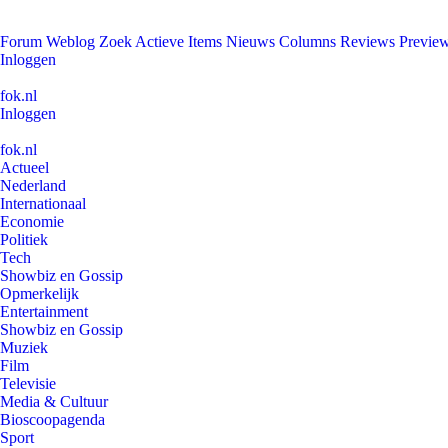
Forum
Weblog
Zoek
Actieve Items
Nieuws
Columns
Reviews
Previe
Inloggen
fok.nl
Inloggen
fok.nl
Actueel
Nederland
Internationaal
Economie
Politiek
Tech
Showbiz en Gossip
Opmerkelijk
Entertainment
Showbiz en Gossip
Muziek
Film
Televisie
Media & Cultuur
Bioscoopagenda
Sport