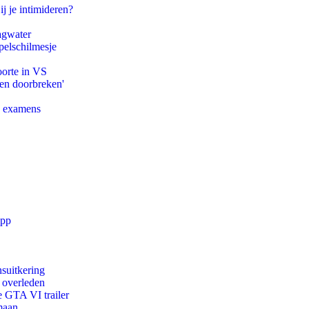
ij je intimideren?
agwater
pelschilmesje
oorte in VS
pen doorbreken'
e examens
app
suitkering
d overleden
e GTA VI trailer
maan