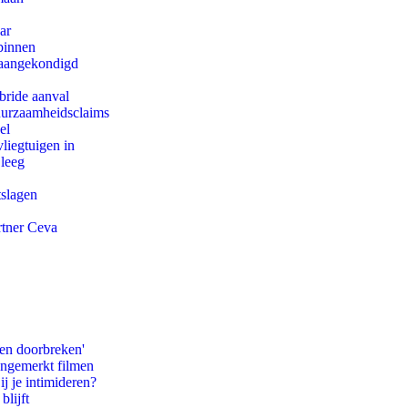
ar
binnen
g aangekondigd
bride aanval
duurzaamheidsclaims
el
iegtuigen in
 leeg
tslagen
rtner Ceva
pen doorbreken'
ongemerkt filmen
ij je intimideren?
blijft