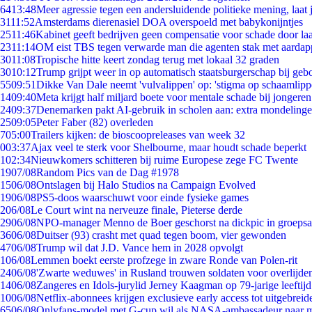
64
13:48
Meer agressie tegen een andersluidende politieke mening, laat j
31
11:52
Amsterdams dierenasiel DOA overspoeld met babykonijntjes
25
11:46
Kabinet geeft bedrijven geen compensatie voor schade door la
23
11:14
OM eist TBS tegen verwarde man die agenten stak met aardap
30
11:08
Tropische hitte keert zondag terug met lokaal 32 graden
30
10:12
Trump grijpt weer in op automatisch staatsburgerschap bij geb
55
09:51
Dikke Van Dale neemt 'vulvalippen' op: 'stigma op schaamlip
14
09:40
Meta krijgt half miljard boete voor mentale schade bij jongeren
24
09:37
Denemarken pakt AI-gebruik in scholen aan: extra mondeling
25
09:05
Peter Faber (82) overleden
7
05:00
Trailers kijken: de bioscoopreleases van week 32
0
03:37
Ajax veel te sterk voor Shelbourne, maar houdt schade beperkt
1
02:34
Nieuwkomers schitteren bij ruime Europese zege FC Twente
19
07/08
Random Pics van de Dag #1978
15
06/08
Ontslagen bij Halo Studios na Campaign Evolved
19
06/08
PS5-doos waarschuwt voor einde fysieke games
2
06/08
Le Court wint na nerveuze finale, Pieterse derde
29
06/08
NPO-manager Menno de Boer geschorst na dickpic in groeps
36
06/08
Duitser (93) crasht met quad tegen boom, vier gewonden
47
06/08
Trump wil dat J.D. Vance hem in 2028 opvolgt
1
06/08
Lemmen boekt eerste profzege in zware Ronde van Polen-rit
24
06/08
'Zwarte weduwes' in Rusland trouwen soldaten voor overlijden
14
06/08
Zangeres en Idols-jurylid Jerney Kaagman op 79-jarige leeftij
10
06/08
Netflix-abonnees krijgen exclusieve early access tot uitgebreid
65
06/08
Onlyfans-model met G-cup wil als NASA-ambassadeur naar 