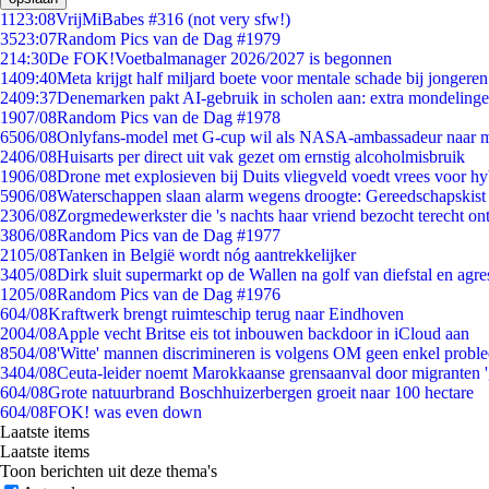
11
23:08
VrijMiBabes #316 (not very sfw!)
35
23:07
Random Pics van de Dag #1979
2
14:30
De FOK!Voetbalmanager 2026/2027 is begonnen
14
09:40
Meta krijgt half miljard boete voor mentale schade bij jongeren
24
09:37
Denemarken pakt AI-gebruik in scholen aan: extra mondeling
19
07/08
Random Pics van de Dag #1978
65
06/08
Onlyfans-model met G-cup wil als NASA-ambassadeur naar 
24
06/08
Huisarts per direct uit vak gezet om ernstig alcoholmisbruik
19
06/08
Drone met explosieven bij Duits vliegveld voedt vrees voor hy
59
06/08
Waterschappen slaan alarm wegens droogte: Gereedschapskist
23
06/08
Zorgmedewerkster die 's nachts haar vriend bezocht terecht on
38
06/08
Random Pics van de Dag #1977
21
05/08
Tanken in België wordt nóg aantrekkelijker
34
05/08
Dirk sluit supermarkt op de Wallen na golf van diefstal en agre
12
05/08
Random Pics van de Dag #1976
6
04/08
Kraftwerk brengt ruimteschip terug naar Eindhoven
20
04/08
Apple vecht Britse eis tot inbouwen backdoor in iCloud aan
85
04/08
'Witte' mannen discrimineren is volgens OM geen enkel probl
34
04/08
Ceuta-leider noemt Marokkaanse grensaanval door migranten 
6
04/08
Grote natuurbrand Boschhuizerbergen groeit naar 100 hectare
6
04/08
FOK! was even down
Laatste items
Laatste items
Toon berichten uit deze thema's