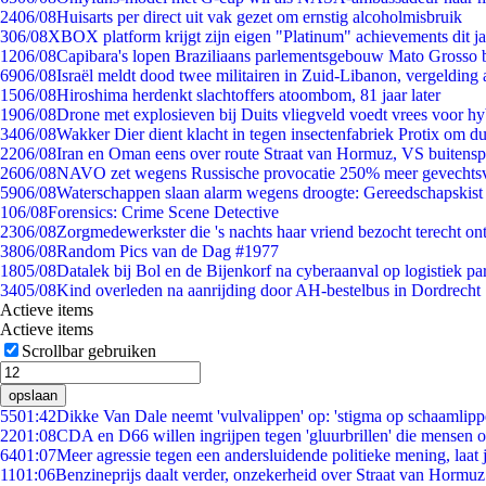
24
06/08
Huisarts per direct uit vak gezet om ernstig alcoholmisbruik
3
06/08
XBOX platform krijgt zijn eigen "Platinum" achievements dit ja
12
06/08
Capibara's lopen Braziliaans parlementsgebouw Mato Grosso 
69
06/08
Israël meldt dood twee militairen in Zuid-Libanon, vergeldin
15
06/08
Hiroshima herdenkt slachtoffers atoombom, 81 jaar later
19
06/08
Drone met explosieven bij Duits vliegveld voedt vrees voor hy
34
06/08
Wakker Dier dient klacht in tegen insectenfabriek Protix om 
22
06/08
Iran en Oman eens over route Straat van Hormuz, VS buitensp
26
06/08
NAVO zet wegens Russische provocatie 250% meer gevechtsvl
59
06/08
Waterschappen slaan alarm wegens droogte: Gereedschapskist
1
06/08
Forensics: Crime Scene Detective
23
06/08
Zorgmedewerkster die 's nachts haar vriend bezocht terecht on
38
06/08
Random Pics van de Dag #1977
18
05/08
Datalek bij Bol en de Bijenkorf na cyberaanval op logistiek pa
34
05/08
Kind overleden na aanrijding door AH-bestelbus in Dordrecht
Actieve items
Actieve items
Scrollbar gebruiken
opslaan
55
01:42
Dikke Van Dale neemt 'vulvalippen' op: 'stigma op schaamlip
22
01:08
CDA en D66 willen ingrijpen tegen 'gluurbrillen' die mensen 
64
01:07
Meer agressie tegen een andersluidende politieke mening, laat j
11
01:06
Benzineprijs daalt verder, onzekerheid over Straat van Hormuz 