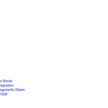
an Breda
migranten
ongemerkt filmen
lijft