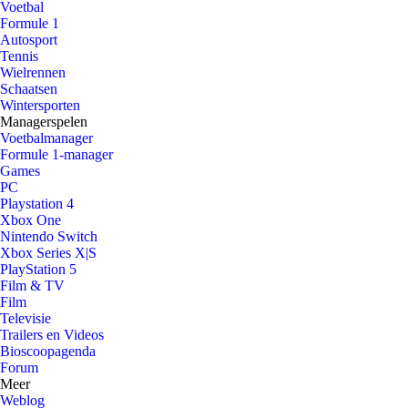
Voetbal
Formule 1
Autosport
Tennis
Wielrennen
Schaatsen
Wintersporten
Managerspelen
Voetbalmanager
Formule 1-manager
Games
PC
Playstation 4
Xbox One
Nintendo Switch
Xbox Series X|S
PlayStation 5
Film & TV
Film
Televisie
Trailers en Videos
Bioscoopagenda
Forum
Meer
Weblog