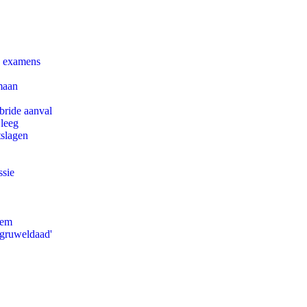
e examens
maan
bride aanval
 leeg
tslagen
ssie
eem
'gruweldaad'