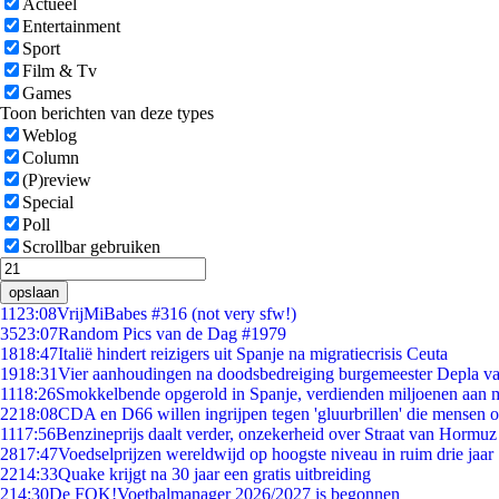
Actueel
Entertainment
Sport
Film & Tv
Games
Toon berichten van deze types
Weblog
Column
(P)review
Special
Poll
Scrollbar gebruiken
opslaan
11
23:08
VrijMiBabes #316 (not very sfw!)
35
23:07
Random Pics van de Dag #1979
18
18:47
Italië hindert reizigers uit Spanje na migratiecrisis Ceuta
19
18:31
Vier aanhoudingen na doodsbedreiging burgemeester Depla v
11
18:26
Smokkelbende opgerold in Spanje, verdienden miljoenen aan 
22
18:08
CDA en D66 willen ingrijpen tegen 'gluurbrillen' die mensen 
11
17:56
Benzineprijs daalt verder, onzekerheid over Straat van Hormuz b
28
17:47
Voedselprijzen wereldwijd op hoogste niveau in ruim drie jaar
22
14:33
Quake krijgt na 30 jaar een gratis uitbreiding
2
14:30
De FOK!Voetbalmanager 2026/2027 is begonnen