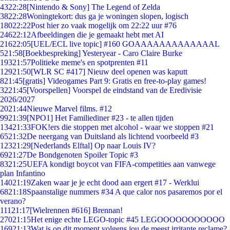
43
22:28
[Nintendo & Sony] The Legend of Zelda
38
22:28
Woningtekort: dus ga je woningen slopen, logisch
180
22:22
Post hier zo vaak mogelijk om 22:22 uur #76
246
22:12
Afbeeldingen die je gemaakt hebt met AI
216
22:05
[UEL/ECL live topic] #160 GOAAAAAAAAAAAAAL
5
21:58
[Boekbespreking] Yesteryear - Caro Claire Burke
193
21:57
Politieke meme's en spotprenten #11
129
21:50
[WLR SC #417] Nieuw deel openen was kaputt
8
21:45
[gratis] Videogames Part 9: Gratis en free-to-play games!
32
21:45
[Voorspellen] Voorspel de eindstand van de Eredivisie
2026/2027
20
21:44
Nieuwe Marvel films. #12
99
21:39
[NPO1] Het Familiediner #23 - te allen tijden
134
21:33
FOK!ers die stoppen met alcohol - waar we stoppen #21
65
21:32
De neergang van Duitsland als lichtend voorbeeld #3
123
21:29
[Nederlands Elftal] Op naar Louis IV?
69
21:27
De Bondgenoten Spoiler Topic #3
83
21:25
UEFA kondigt boycot van FIFA-competities aan vanwege
plan Infantino
140
21:19
Zaken waar je je echt dood aan ergert #17 - Werklui
68
21:18
Spaanstalige nummers #34 A que calor nos pasaremos por el
verano?
111
21:17
[Wielrennen #616] Brennan!
270
21:15
Het enige echte LEGO-topic #45 LEGOOOOOOOOOOO
169
21:13
Wat is op dit moment volgens jou de meest irritante reclame?