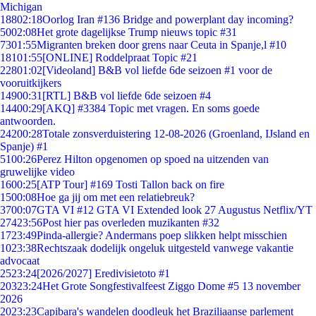
Michigan
188
02:18
Oorlog Iran #136 Bridge and powerplant day incoming?
50
02:08
Het grote dagelijkse Trump nieuws topic #31
73
01:55
Migranten breken door grens naar Ceuta in Spanje,l #10
181
01:55
[ONLINE] Roddelpraat Topic #21
228
01:02
[Videoland] B&B vol liefde 6de seizoen #1 voor de
vooruitkijkers
149
00:31
[RTL] B&B vol liefde 6de seizoen #4
144
00:29
[AKQ] #3384 Topic met vragen. En soms goede
antwoorden.
242
00:28
Totale zonsverduistering 12-08-2026 (Groenland, IJsland en
Spanje) #1
51
00:26
Perez Hilton opgenomen op spoed na uitzenden van
gruwelijke video
16
00:25
[ATP Tour] #169 Tosti Tallon back on fire
15
00:08
Hoe ga jij om met een relatiebreuk?
37
00:07
GTA VI #12 GTA VI Extended look 27 Augustus Netflix/YT
274
23:56
Post hier pas overleden muzikanten #32
17
23:49
Pinda-allergie? Andermans poep slikken helpt misschien
10
23:38
Rechtszaak dodelijk ongeluk uitgesteld vanwege vakantie
advocaat
25
23:24
[2026/2027] Eredivisietoto #1
203
23:24
Het Grote Songfestivalfeest Ziggo Dome #5 13 november
2026
20
23:23
Capibara's wandelen doodleuk het Braziliaanse parlement