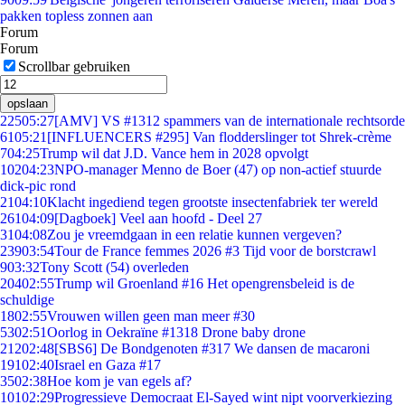
pakken topless zonnen aan
Forum
Forum
Scrollbar gebruiken
opslaan
225
05:27
[AMV] VS #1312 spammers van de internationale rechtsorde
61
05:21
[INFLUENCERS #295] Van flodderslinger tot Shrek-crème
7
04:25
Trump wil dat J.D. Vance hem in 2028 opvolgt
102
04:23
NPO-manager Menno de Boer (47) op non-actief stuurde
dick-pic rond
21
04:10
Klacht ingediend tegen grootste insectenfabriek ter wereld
261
04:09
[Dagboek] Veel aan hoofd - Deel 27
31
04:08
Zou je vreemdgaan in een relatie kunnen vergeven?
239
03:54
Tour de France femmes 2026 #3 Tijd voor de borstcrawl
9
03:32
Tony Scott (54) overleden
204
02:55
Trump wil Groenland #16 Het opengrensbeleid is de
schuldige
18
02:55
Vrouwen willen geen man meer #30
53
02:51
Oorlog in Oekraïne #1318 Drone baby drone
212
02:48
[SBS6] De Bondgenoten #317 We dansen de macaroni
191
02:40
Israel en Gaza #17
35
02:38
Hoe kom je van egels af?
101
02:29
Progressieve Democraat El-Sayed wint nipt voorverkiezing