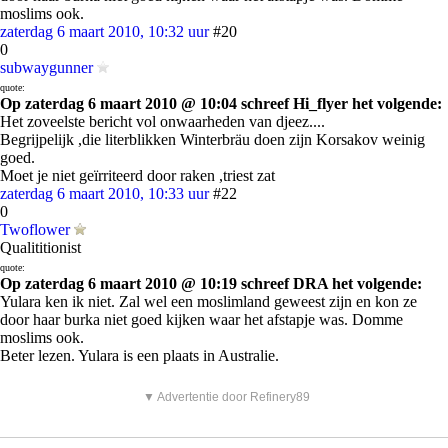
moslims ook.
zaterdag 6 maart 2010, 10:32 uur
#20
0
subwaygunner
quote:
Op zaterdag 6 maart 2010 @ 10:04 schreef Hi_flyer het volgende:
Het zoveelste bericht vol onwaarheden van djeez....
Begrijpelijk ,die literblikken Winterbräu doen zijn Korsakov weinig
goed.
Moet je niet geïrriteerd door raken ,triest zat
zaterdag 6 maart 2010, 10:33 uur
#22
0
Twoflower
Qualititionist
quote:
Op zaterdag 6 maart 2010 @ 10:19 schreef DRA het volgende:
Yulara ken ik niet. Zal wel een moslimland geweest zijn en kon ze
door haar burka niet goed kijken waar het afstapje was. Domme
moslims ook.
Beter lezen. Yulara is een plaats in Australie.
▼ Advertentie door Refinery89