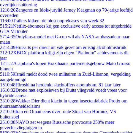
overlijdensuitkering
12
18:20
Zangeres en Idols-jurylid Jerney Kaagman op 79-jarige leeftijd
overleden
1
16:00
Trailers kijken: de bioscoopreleases van week 32
5
15:21
Netflix-abonnees krijgen exclusieve early access tot uitgebreide
GTA VI trailer
57
14:35
Onlyfans-model met G-cup wil als NASA-ambassadeur naar
maan
22
14:09
Huisarts per direct uit vak gezet om ernstig alcoholmisbruik
2
12:12
XBOX platform krijgt zijn eigen "Platinum" achievements dit
jaar
12
11:27
Capibara's lopen Braziliaans parlementsgebouw Mato Grosso
binnen
51
10:59
Israël meldt dood twee militairen in Zuid-Libanon, vergelding
aangekondigd
15
10:48
Hiroshima herdenkt slachtoffers atoombom, 81 jaar later
16
10:32
Drone met explosieven bij Duits vliegveld voedt vrees voor
hybride aanval
33
10:28
Wakker Dier dient klacht in tegen insectenfabriek Protix om
duurzaamheidsclaims
22
10:16
Iran en Oman eens over route Straat van Hormuz, VS
buitenspel
25
10:08
NAVO zet wegens Russische provocatie 250% meer
gevechtsvliegtuigen in
55
09:33
Waterschappen slaan alarm wegens droogte: Gereedschapskist