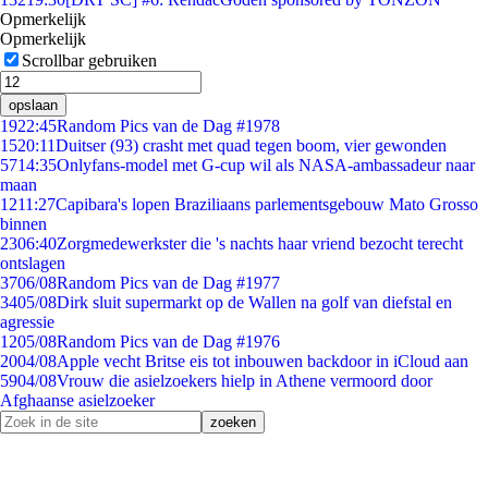
Opmerkelijk
Opmerkelijk
Scrollbar gebruiken
opslaan
19
22:45
Random Pics van de Dag #1978
15
20:11
Duitser (93) crasht met quad tegen boom, vier gewonden
57
14:35
Onlyfans-model met G-cup wil als NASA-ambassadeur naar
maan
12
11:27
Capibara's lopen Braziliaans parlementsgebouw Mato Grosso
binnen
23
06:40
Zorgmedewerkster die 's nachts haar vriend bezocht terecht
ontslagen
37
06/08
Random Pics van de Dag #1977
34
05/08
Dirk sluit supermarkt op de Wallen na golf van diefstal en
agressie
12
05/08
Random Pics van de Dag #1976
20
04/08
Apple vecht Britse eis tot inbouwen backdoor in iCloud aan
59
04/08
Vrouw die asielzoekers hielp in Athene vermoord door
Afghaanse asielzoeker