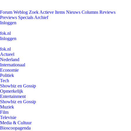
Forum
Weblog
Zoek
Actieve Items
Nieuws
Columns
Reviews
Previews
Specials
Archief
Inloggen
fok.nl
Inloggen
fok.nl
Actueel
Nederland
Internationaal
Economie
Politiek
Tech
Showbiz en Gossip
Opmerkelijk
Entertainment
Showbiz en Gossip
Muziek
Film
Televisie
Media & Cultuur
Bioscoopagenda