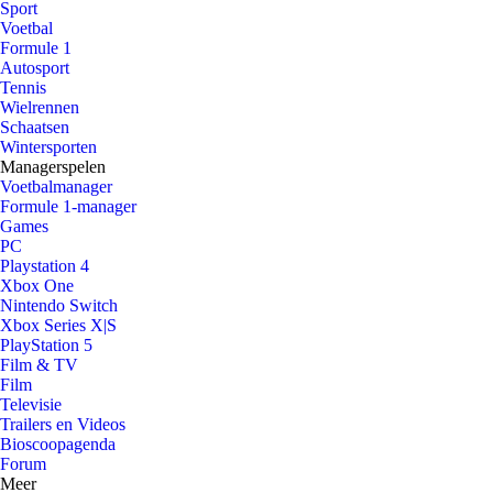
Sport
Voetbal
Formule 1
Autosport
Tennis
Wielrennen
Schaatsen
Wintersporten
Managerspelen
Voetbalmanager
Formule 1-manager
Games
PC
Playstation 4
Xbox One
Nintendo Switch
Xbox Series X|S
PlayStation 5
Film & TV
Film
Televisie
Trailers en Videos
Bioscoopagenda
Forum
Meer