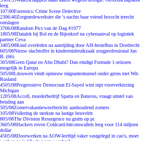
leeg
1
07:00
Forensics: Crime Scene Detective
23
06:40
Zorgmedewerkster die 's nachts haar vriend bezocht terecht
ontslagen
37
06/08
Random Pics van de Dag #1977
18
05/08
Datalek bij Bol en de Bijenkorf na cyberaanval op logistiek
partner Ceva
34
05/08
Kind overleden na aanrijding door AH-bestelbus in Dordrecht
6
05/08
Nieuw slachtoffer in kindermisbruikzaak zorgprofessional Jan
B. (66)
3
05/08
Geen Qatar en Abu Dhabi? Dan eindigt Formule 1-seizoen
mogelijk in Europa
5
05/08
Litouwen vindt opnieuw migrantentunnel onder grens met Wit-
Rusland
45
05/08
Progressieve Democraat El-Sayed wint nipt voorverkiezing
Michigan
12
05/08
Accell, moederbedrijf Sparta en Batavus, vraagt uitstel van
betaling aan
5
05/08
Zomervakantieweerbericht: aanhoudend zomers
1
05/08
Vollering de sterkste na lastige heuvelrit
8
05/08
The Division Resurgence nu gratis op pc
36
05/08
Hackers roven Coldcard-bitcoinwallets leeg voor 114 miljoen
dollar
45
05/08
Doorwerken na AOW-leeftijd vaker vastgelegd in cao's, moet