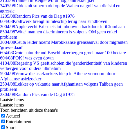
21
05/08
Tanken in België wordt nóg aantrekkelijker
34
05/08
Dirk sluit supermarkt op de Wallen na golf van diefstal en
agressie
12
05/08
Random Pics van de Dag #1976
6
04/08
Kraftwerk brengt ruimteschip terug naar Eindhoven
20
04/08
Apple vecht Britse eis tot inbouwen backdoor in iCloud aan
85
04/08
'Witte' mannen discrimineren is volgens OM geen enkel
probleem
30
04/08
Ceuta-leider noemt Marokkaanse grensaanval door migranten
'gruweldaad'
6
04/08
Grote natuurbrand Boschhuizerbergen groeit naar 100 hectare
6
04/08
FOK! was even down
41
04/08
Regering VS geeft scholen die 'genderidentiteit' van kinderen
verbergen voor ouders ultimatum
59
04/08
Vrouw die asielzoekers hielp in Athene vermoord door
Afghaanse asielzoeker
25
04/08
Lekker op vakantie naar Afghanistan volgens Taliban geen
probleem
23
04/08
Random Pics van de Dag #1975
Laatste items
Laatste items
Toon berichten uit deze thema's
Actueel
Entertainment
Sport