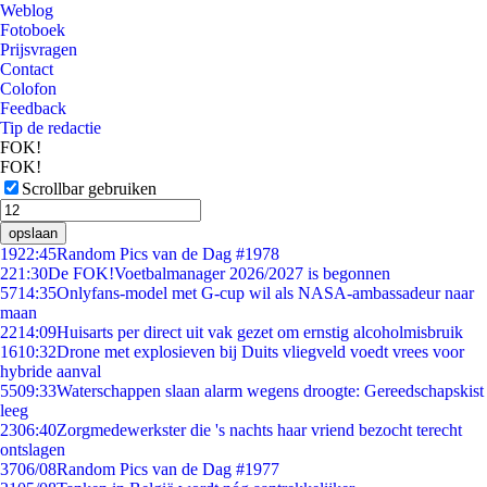
Weblog
Fotoboek
Prijsvragen
Contact
Colofon
Feedback
Tip de redactie
FOK!
FOK!
Scrollbar gebruiken
opslaan
19
22:45
Random Pics van de Dag #1978
2
21:30
De FOK!Voetbalmanager 2026/2027 is begonnen
57
14:35
Onlyfans-model met G-cup wil als NASA-ambassadeur naar
maan
22
14:09
Huisarts per direct uit vak gezet om ernstig alcoholmisbruik
16
10:32
Drone met explosieven bij Duits vliegveld voedt vrees voor
hybride aanval
55
09:33
Waterschappen slaan alarm wegens droogte: Gereedschapskist
leeg
23
06:40
Zorgmedewerkster die 's nachts haar vriend bezocht terecht
ontslagen
37
06/08
Random Pics van de Dag #1977