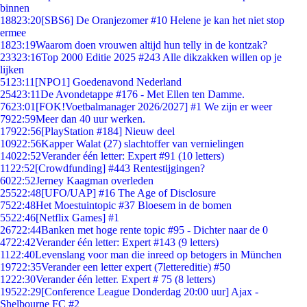
binnen
188
23:20
[SBS6] De Oranjezomer #10 Helene je kan het niet stop
ermee
18
23:19
Waarom doen vrouwen altijd hun telly in de kontzak?
233
23:16
Top 2000 Editie 2025 #243 Alle dikzakken willen op je
lijken
51
23:11
[NPO1] Goedenavond Nederland
254
23:11
De Avondetappe #176 - Met Ellen ten Damme.
76
23:01
[FOK!Voetbalmanager 2026/2027] #1 We zijn er weer
79
22:59
Meer dan 40 uur werken.
179
22:56
[PlayStation #184] Nieuw deel
109
22:56
Kapper Walat (27) slachtoffer van vernielingen
140
22:52
Verander één letter: Expert #91 (10 letters)
11
22:52
[Crowdfunding] #443 Rentestijgingen?
60
22:52
Jerney Kaagman overleden
255
22:48
[UFO/UAP] #16 The Age of Disclosure
75
22:48
Het Moestuintopic #37 Bloesem in de bomen
55
22:46
[Netflix Games] #1
267
22:44
Banken met hoge rente topic #95 - Dichter naar de 0
47
22:42
Verander één letter: Expert #143 (9 letters)
11
22:40
Levenslang voor man die inreed op betogers in München
197
22:35
Verander een letter expert (7lettereditie) #50
12
22:30
Verander één letter. Expert # 75 (8 letters)
195
22:29
[Conference League Donderdag 20:00 uur] Ajax -
Shelbourne FC #2