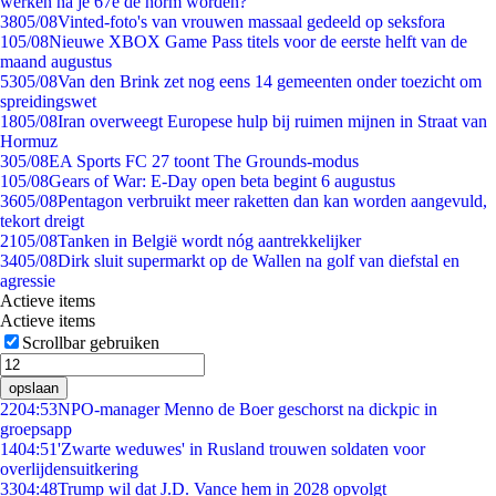
werken na je 67e de norm worden?
38
05/08
Vinted-foto's van vrouwen massaal gedeeld op seksfora
1
05/08
Nieuwe XBOX Game Pass titels voor de eerste helft van de
maand augustus
53
05/08
Van den Brink zet nog eens 14 gemeenten onder toezicht om
spreidingswet
18
05/08
Iran overweegt Europese hulp bij ruimen mijnen in Straat van
Hormuz
3
05/08
EA Sports FC 27 toont The Grounds-modus
1
05/08
Gears of War: E-Day open beta begint 6 augustus
36
05/08
Pentagon verbruikt meer raketten dan kan worden aangevuld,
tekort dreigt
21
05/08
Tanken in België wordt nóg aantrekkelijker
34
05/08
Dirk sluit supermarkt op de Wallen na golf van diefstal en
agressie
Actieve items
Actieve items
Scrollbar gebruiken
opslaan
22
04:53
NPO-manager Menno de Boer geschorst na dickpic in
groepsapp
14
04:51
'Zwarte weduwes' in Rusland trouwen soldaten voor
overlijdensuitkering
33
04:48
Trump wil dat J.D. Vance hem in 2028 opvolgt