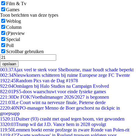
Film & Tv
Games
Toon berichten van deze types
Weblog
Column
(P)review
Special
Poll
Scrollbar gebruiken
opslaan
0
03:37
Ajax veel te sterk voor Shelbourne, maar houdt schade beperkt
0
02:34
Nieuwkomers schitteren bij ruime Europese zege FC Twente
19
22:45
Random Pics van de Dag #1978
9
22:04
Ontslagen bij Halo Studios na Campaign Evolved
8
22:01
PS5-doos waarschuwt voor einde fysieke games
2
21:30
De FOK!Voetbalmanager 2026/2027 is begonnen
2
21:03
Le Court wint na nerveuze finale, Pieterse derde
22
20:40
NPO-manager Menno de Boer geschorst na dickpic in
groepsapp
15
20:11
Duitser (93) crasht met quad tegen boom, vier gewonden
33
20:03
Trump wil dat J.D. Vance hem in 2028 opvolgt
1
19:50
Lemmen boekt eerste profzege in zware Ronde van Polen-rit
14
19:42
'Zwarte weduwes' in Rusland trouwen soldaten voor