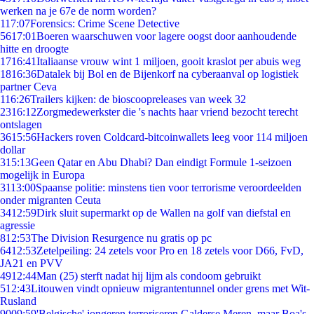
werken na je 67e de norm worden?
1
17:07
Forensics: Crime Scene Detective
56
17:01
Boeren waarschuwen voor lagere oogst door aanhoudende
hitte en droogte
17
16:41
Italiaanse vrouw wint 1 miljoen, gooit kraslot per abuis weg
18
16:36
Datalek bij Bol en de Bijenkorf na cyberaanval op logistiek
partner Ceva
1
16:26
Trailers kijken: de bioscoopreleases van week 32
23
16:12
Zorgmedewerkster die 's nachts haar vriend bezocht terecht
ontslagen
36
15:56
Hackers roven Coldcard-bitcoinwallets leeg voor 114 miljoen
dollar
3
15:13
Geen Qatar en Abu Dhabi? Dan eindigt Formule 1-seizoen
mogelijk in Europa
31
13:00
Spaanse politie: minstens tien voor terrorisme veroordeelden
onder migranten Ceuta
34
12:59
Dirk sluit supermarkt op de Wallen na golf van diefstal en
agressie
8
12:53
The Division Resurgence nu gratis op pc
64
12:53
Zetelpeiling: 24 zetels voor Pro en 18 zetels voor D66, FvD,
JA21 en PVV
49
12:44
Man (25) sterft nadat hij lijm als condoom gebruikt
5
12:43
Litouwen vindt opnieuw migrantentunnel onder grens met Wit-
Rusland
90
09:59
'Belgische' jongeren terroriseren Galderse Meren, maar Boa's