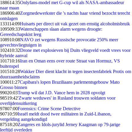
1886
14:35
Onlyfans-model met G-cup wil als NASA-ambassadeur
naar maan
1869
06:40
Zorgmedewerkster die 's nachts haar vriend bezocht terecht
ontslagen
1331
14:09
Huisarts per direct uit vak gezet om ernstig alcoholmisbruik
1095
09:33
Waterschappen slaan alarm wegens droogte:
Gereedschapskist leeg
1089
10:08
NAVO zet wegens Russische provocatie 250% meer
gevechtsvliegtuigen in
1024
10:32
Drone met explosieven bij Duits vliegveld voedt vrees voor
hybride aanval
1017
10:16
Iran en Oman eens over route Straat van Hormuz, VS
buitenspel
1015
10:28
Wakker Dier dient klacht in tegen insectenfabriek Protix om
duurzaamheidsclaims
1000
11:27
Capibara's lopen Braziliaans parlementsgebouw Mato
Grosso binnen
990
20:03
Trump wil dat J.D. Vance hem in 2028 opvolgt
985
19:42
'Zwarte weduwes' in Rusland trouwen soldaten voor
overlijdensuitkering
978
07:00
Forensics: Crime Scene Detective
907
10:59
Israël meldt dood twee militairen in Zuid-Libanon,
vergelding aangekondigd
875
18:20
Zangeres en Idols-jurylid Jerney Kaagman op 79-jarige
leeftijd overleden