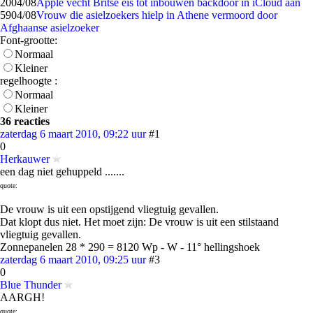
20
04/08
Apple vecht Britse eis tot inbouwen backdoor in iCloud aan
59
04/08
Vrouw die asielzoekers hielp in Athene vermoord door
Afghaanse asielzoeker
Font-grootte:
Normaal
Kleiner
regelhoogte :
Normaal
Kleiner
36 reacties
zaterdag 6 maart 2010, 09:22 uur
#1
0
Herkauwer
een dag niet gehuppeld .......
quote:
De vrouw is uit een opstijgend vliegtuig gevallen.
Dat klopt dus niet. Het moet zijn: De vrouw is uit een stilstaand
vliegtuig gevallen.
Zonnepanelen 28 * 290 = 8120 Wp - W - 11° hellingshoek
zaterdag 6 maart 2010, 09:25 uur
#3
0
Blue Thunder
AARGH!
quote: