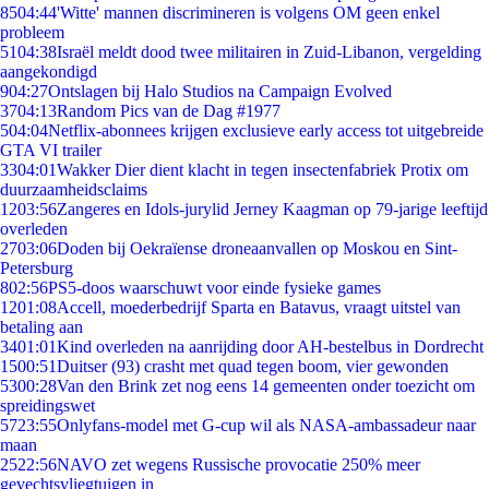
85
04:44
'Witte' mannen discrimineren is volgens OM geen enkel
probleem
51
04:38
Israël meldt dood twee militairen in Zuid-Libanon, vergelding
aangekondigd
9
04:27
Ontslagen bij Halo Studios na Campaign Evolved
37
04:13
Random Pics van de Dag #1977
5
04:04
Netflix-abonnees krijgen exclusieve early access tot uitgebreide
GTA VI trailer
33
04:01
Wakker Dier dient klacht in tegen insectenfabriek Protix om
duurzaamheidsclaims
12
03:56
Zangeres en Idols-jurylid Jerney Kaagman op 79-jarige leeftijd
overleden
27
03:06
Doden bij Oekraïense droneaanvallen op Moskou en Sint-
Petersburg
8
02:56
PS5-doos waarschuwt voor einde fysieke games
12
01:08
Accell, moederbedrijf Sparta en Batavus, vraagt uitstel van
betaling aan
34
01:01
Kind overleden na aanrijding door AH-bestelbus in Dordrecht
15
00:51
Duitser (93) crasht met quad tegen boom, vier gewonden
53
00:28
Van den Brink zet nog eens 14 gemeenten onder toezicht om
spreidingswet
57
23:55
Onlyfans-model met G-cup wil als NASA-ambassadeur naar
maan
25
22:56
NAVO zet wegens Russische provocatie 250% meer
gevechtsvliegtuigen in