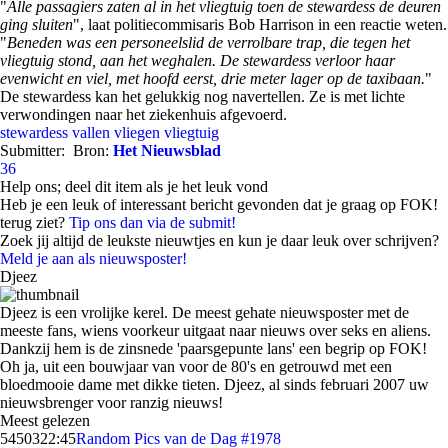
"
Alle passagiers zaten al in het vliegtuig toen de stewardess de deuren
ging sluiten
", laat politiecommisaris Bob Harrison in een reactie weten.
"
Beneden was een personeelslid de verrolbare trap, die tegen het
vliegtuig stond, aan het weghalen. De stewardess verloor haar
evenwicht en viel, met hoofd eerst, drie meter lager op de taxibaan.
"
De stewardess kan het gelukkig nog navertellen. Ze is met lichte
verwondingen naar het ziekenhuis afgevoerd.
stewardess
vallen
vliegen
vliegtuig
Submitter:
Bron:
Het Nieuwsblad
36
Help ons; deel dit item als je het leuk vond
Heb je een leuk of interessant bericht gevonden dat je graag op FOK!
terug ziet?
Tip ons dan via de submit!
Zoek jij altijd de leukste nieuwtjes en kun je daar leuk over schrijven?
Meld je aan als nieuwsposter!
Djeez
Djeez is een vrolijke kerel. De meest gehate nieuwsposter met de
meeste fans, wiens voorkeur uitgaat naar nieuws over seks en aliens.
Dankzij hem is de zinsnede 'paarsgepunte lans' een begrip op FOK!
Oh ja, uit een bouwjaar van voor de 80's en getrouwd met een
bloedmooie dame met dikke tieten. Djeez, al sinds februari 2007 uw
nieuwsbrenger voor ranzig nieuws!
Meest gelezen
54503
22:45
Random Pics van de Dag #1978