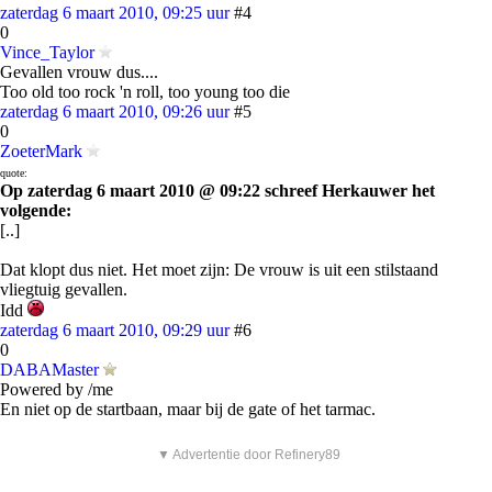
zaterdag 6 maart 2010, 09:25 uur
#4
0
Vince_Taylor
Gevallen vrouw dus....
Too old too rock 'n roll, too young too die
zaterdag 6 maart 2010, 09:26 uur
#5
0
ZoeterMark
quote:
Op zaterdag 6 maart 2010 @ 09:22 schreef Herkauwer het
volgende:
[..]
Dat klopt dus niet. Het moet zijn: De vrouw is uit een stilstaand
vliegtuig gevallen.
Idd
zaterdag 6 maart 2010, 09:29 uur
#6
0
DABAMaster
Powered by /me
En niet op de startbaan, maar bij de gate of het tarmac.
▼ Advertentie door Refinery89