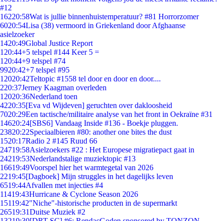
#12
162
20:58
Wat is jullie binnenhuistemperatuur? #81 Horrorzomer
60
20:54
Lisa (38) vermoord in Griekenland door Afghaanse
asielzoeker
14
20:49
Global Justice Report
1
20:44
+5 telspel #144 Keer 5 =
1
20:44
+9 telspel #74
99
20:42
+7 telspel #95
120
20:42
Teltopic #1558 tel door en door en door....
2
20:37
Jerney Kaagman overleden
120
20:36
Nederland toen
42
20:35
[Eva vd Wijdeven] geruchten over dakloosheid
70
20:29
Een tactische/militaire analyse van het front in Oekraïne #31
146
20:24
[SBS6] Vandaag Inside #136 - Boekje pluggen.
238
20:22
Speciaalbieren #80: another one bites the dust
15
20:17
Radio 2 #145 Ruud 66
247
19:58
Asielzoekers #22 : Het Europese migratiepact gaat in
242
19:53
Nederlandstalige muziektopic #13
166
19:49
Voorspel hier het warmtegetal van 2026
22
19:45
[Dagboek] Mijn struggles in het dagelijks leven
65
19:44
Afvallen met injecties #4
114
19:43
Hurricane & Cyclone Season 2026
151
19:42
"Niche"-historische producten in de supermarkt
265
19:31
Duitse Muziek #2
132
19:30
[DRT SC] #6: RendacGoden sponsored by TONZON