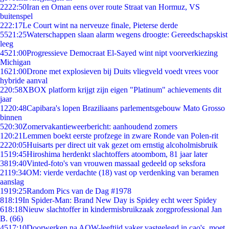
22
22:50
Iran en Oman eens over route Straat van Hormuz, VS
buitenspel
2
22:17
Le Court wint na nerveuze finale, Pieterse derde
55
21:25
Waterschappen slaan alarm wegens droogte: Gereedschapskist
leeg
45
21:00
Progressieve Democraat El-Sayed wint nipt voorverkiezing
Michigan
16
21:00
Drone met explosieven bij Duits vliegveld voedt vrees voor
hybride aanval
2
20:58
XBOX platform krijgt zijn eigen "Platinum" achievements dit
jaar
12
20:48
Capibara's lopen Braziliaans parlementsgebouw Mato Grosso
binnen
5
20:30
Zomervakantieweerbericht: aanhoudend zomers
1
20:21
Lemmen boekt eerste profzege in zware Ronde van Polen-rit
22
20:05
Huisarts per direct uit vak gezet om ernstig alcoholmisbruik
15
19:45
Hiroshima herdenkt slachtoffers atoombom, 81 jaar later
38
19:40
Vinted-foto's van vrouwen massaal gedeeld op seksfora
21
19:34
OM: vierde verdachte (18) vast op verdenking van beramen
aanslag
19
19:25
Random Pics van de Dag #1978
8
18:19
In Spider-Man: Brand New Day is Spidey echt weer Spidey
6
18:18
Nieuw slachtoffer in kindermisbruikzaak zorgprofessional Jan
B. (66)
45
17:10
Doorwerken na AOW-leeftijd vaker vastgelegd in cao's, moet