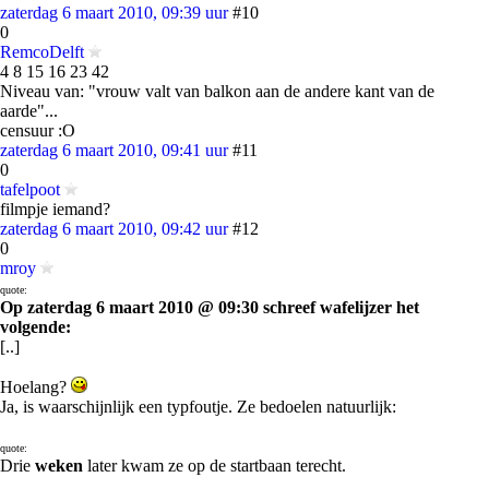
zaterdag 6 maart 2010, 09:39 uur
#10
0
RemcoDelft
4 8 15 16 23 42
Niveau van: "vrouw valt van balkon aan de andere kant van de
aarde"...
censuur :O
zaterdag 6 maart 2010, 09:41 uur
#11
0
tafelpoot
filmpje iemand?
zaterdag 6 maart 2010, 09:42 uur
#12
0
mroy
quote:
Op zaterdag 6 maart 2010 @ 09:30 schreef wafelijzer het
volgende:
[..]
Hoelang?
Ja, is waarschijnlijk een typfoutje. Ze bedoelen natuurlijk:
quote:
Drie
weken
later kwam ze op de startbaan terecht.