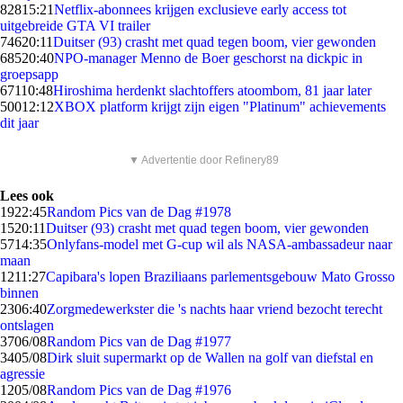
828
15:21
Netflix-abonnees krijgen exclusieve early access tot
uitgebreide GTA VI trailer
746
20:11
Duitser (93) crasht met quad tegen boom, vier gewonden
685
20:40
NPO-manager Menno de Boer geschorst na dickpic in
groepsapp
671
10:48
Hiroshima herdenkt slachtoffers atoombom, 81 jaar later
500
12:12
XBOX platform krijgt zijn eigen "Platinum" achievements
dit jaar
▼ Advertentie door Refinery89
Lees ook
19
22:45
Random Pics van de Dag #1978
15
20:11
Duitser (93) crasht met quad tegen boom, vier gewonden
57
14:35
Onlyfans-model met G-cup wil als NASA-ambassadeur naar
maan
12
11:27
Capibara's lopen Braziliaans parlementsgebouw Mato Grosso
binnen
23
06:40
Zorgmedewerkster die 's nachts haar vriend bezocht terecht
ontslagen
37
06/08
Random Pics van de Dag #1977
34
05/08
Dirk sluit supermarkt op de Wallen na golf van diefstal en
agressie
12
05/08
Random Pics van de Dag #1976