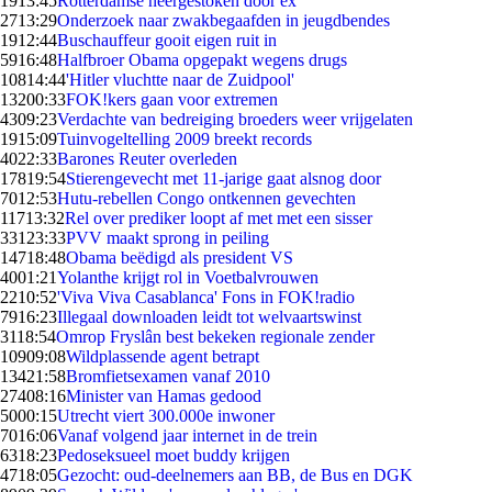
19
13:45
Rotterdamse neergestoken door ex
27
13:29
Onderzoek naar zwakbegaafden in jeugdbendes
19
12:44
Buschauffeur gooit eigen ruit in
59
16:48
Halfbroer Obama opgepakt wegens drugs
108
14:44
'Hitler vluchtte naar de Zuidpool'
132
00:33
FOK!kers gaan voor extremen
43
09:23
Verdachte van bedreiging broeders weer vrijgelaten
19
15:09
Tuinvogeltelling 2009 breekt records
40
22:33
Barones Reuter overleden
178
19:54
Stierengevecht met 11-jarige gaat alsnog door
70
12:53
Hutu-rebellen Congo ontkennen gevechten
117
13:32
Rel over prediker loopt af met met een sisser
331
23:33
PVV maakt sprong in peiling
147
18:48
Obama beëdigd als president VS
40
01:21
Yolanthe krijgt rol in Voetbalvrouwen
22
10:52
'Viva Viva Casablanca' Fons in FOK!radio
79
16:23
Illegaal downloaden leidt tot welvaartswinst
31
18:54
Omrop Fryslân best bekeken regionale zender
109
09:08
Wildplassende agent betrapt
134
21:58
Bromfietsexamen vanaf 2010
274
08:16
Minister van Hamas gedood
50
00:15
Utrecht viert 300.000e inwoner
70
16:06
Vanaf volgend jaar internet in de trein
63
18:23
Pedoseksueel moet buddy krijgen
47
18:05
Gezocht: oud-deelnemers aan BB, de Bus en DGK