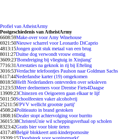
Profiel van AtheistArmy
Postgeschiedenis van AtheistArmy
66
08:59
Make-over voor Amy Winehouse
69
21:50
Nieuwe scharrel voor Leonardo DiCaprio
48
13:15
Jongen gooit stuk metaal van een brug
80
11:27
Duitse dog verwondt vrouw ernstig
36
09:23
'Bomdreiging bij vliegtuig in Xinjiang'
77
16:31
Arrestaties na geknok in rij bij Efteling
30
16:53
Verdachte telefoontjes Paulson naar Goldman Sachs
61
17:44
Nederlandse karter (19) omgekomen
80
18:50
Helft Nederlanders ontevreden over seksleven
21
23:53
Meer deelnemers voor Drentse Fiets4Daagse
139
09:23
Chinezen en Oeigoeren gaan elkaar te lijf
50
11:50
Schoolfeesten vaker alcoholvrij
252
11:56
'PVV wellicht grootste partij'
45
08:24
Politieauto in brand gestoken
18
08:16
Dealer stopt achtervolging voor burrito
360
15:38
ChristenUnie wil scheppingsverhaal op scholen
83
23:42
Gratis bier voor blote tieten
43
17:49
België blokkeert anti-kinderpornosite
192
09:15
'Doodsteek voor woningmarkt'