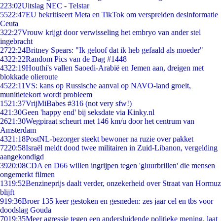
2
23:02
Uitslag NEC - Telstar
55
22:47
EU bekritiseert Meta en TikTok om verspreiden desinformatie
Ceuta
3
22:27
Vrouw krijgt door verwisseling het embryo van ander stel
ingebracht
27
22:24
Britney Spears: "Ik geloof dat ik heb gefaald als moeder"
43
22:22
Random Pics van de Dag #1448
43
22:19
Houthi's vallen Saoedi-Arabië en Jemen aan, dreigen met
blokkade olieroute
45
22:11
VS: kans op Russische aanval op NAVO-land groeit,
munitietekort wordt probleem
15
21:37
VrijMiBabes #316 (not very sfw!)
4
21:30
Geen 'happy end' bij seksdate via Kinky.nl
26
21:30
Wegpiraat scheurt met 146 km/u door het centrum van
Amsterdam
43
21:18
PostNL-bezorger steekt bewoner na ruzie over pakket
72
20:58
Israël meldt dood twee militairen in Zuid-Libanon, vergelding
aangekondigd
39
20:08
CDA en D66 willen ingrijpen tegen 'gluurbrillen' die mensen
ongemerkt filmen
13
19:52
Benzineprijs daalt verder, onzekerheid over Straat van Hormuz
blijft
9
19:36
Broer 135 keer gestoken en gesneden: zes jaar cel en tbs voor
doodslag Gouda
70
19:35
Meer agressie tegen een andersluidende politieke mening, laat