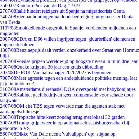
35
00:07
Random Pics van de Dag #1979
27
07/08
Italië hindert reizigers uit Spanje na migratiecrisis Ceuta
24
07/08
Vier aanhoudingen na doodsbedreiging burgemeester Depla
van Breda
11
07/08
Smokkelbende opgerold in Spanje, verdienden miljoenen aan
migranten
39
07/08
CDA en D66 willen ingrijpen tegen 'gluurbrillen' die mensen
ongemerkt filmen
13
07/08
Benzineprijs daalt verder, onzekerheid over Straat van Hormuz
blijft
42
07/08
Voedselprijzen wereldwijd op hoogste niveau in ruim drie jaar
23
07/08
Quake krijgt na 30 jaar een gratis uitbreiding
2
07/08
De FOK!Voetbalmanager 2026/2027 is begonnen
70
07/08
Meer agressie tegen een andersluidende politieke mening, laat
jij je intimideren?
31
07/08
Amsterdams dierenasiel DOA overspoeld met babykonijntjes
29
07/08
Kabinet geeft bedrijven geen compensatie voor schade door
laagwater
24
07/08
OM eist TBS tegen verwarde man die agenten stak met
aardappelschilmesje
30
07/08
Tropische hitte keert zondag terug met lokaal 32 graden
30
07/08
Trump grijpt weer in op automatisch staatsburgerschap bij
geboorte in VS
56
07/08
Dikke Van Dale neemt 'vulvalippen' op: 'stigma op