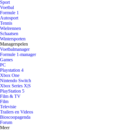
Sport
Voetbal
Formule 1
Autosport
Tennis
Wielrennen
Schaatsen
Wintersporten
Managerspelen
Voetbalmanager
Formule 1-manager
Games
PC
Playstation 4
Xbox One
Nintendo Switch
Xbox Series X|S
PlayStation 5
Film & TV
Film
Televisie
Trailers en Videos
Bioscoopagenda
Forum
Meer