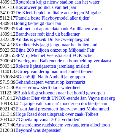
48
09:13
Rotterdam krijgt nieuw stadion aan het water
69
17:16
Bos alweer politicus van het jaar
24
10:02
De Klerk bepleit militaire actie tegen Mugabe
51
12:17
'Pamela beste Playboymodel aller tijden'
43
09:41
Joling bedreigd door fan
50
09:35
Kabinet laat aparte databank Antillianen varen
18
09:12
Brandweer redt kind uit badkamer
33
23:28
Adidas is gezeik Duitse zwemploeg zat
34
14:18
Kredietcrisis jaagt jeugd naar het buitenland
50
23:53
Bijna 200 miljoen omzet op Miljonair Fair
37
06:55
3FM-dj Michiel Veenstra start FOK!actie
29
00:41
Overleg met Balkenende na bommelding verplaatst
50
03:12
Rokers lightsigaretten jarenlang misleid
114
01:32
Groep van dertig man mishandelt tieners
153
08:46
GeenStijl: Najib Amhali jat grappen
57
15:39
Gehandicapten vermist op kerstmarkt
50
15:36
Britse vrouw sterft door waterdieet
111
22:36
Bush krijgt schoenen naar het hoofd geworpen
47
18:12
Wakker Dier vindt UNOX-etende Jan Vayne niet erg
109
18:14
15-jarige valt 'zomaar' moeder en dochtertje aan
89
21:43
Ehsan Jami presenteert Interview met Mohammed
12
13:19
Hoge Raad doet uitspraak over zaak-Tolbert
203
14:27
'Gloeilamp vanaf 2012 verboden'
67
17:40
Amsterdamse raadsleden: vervang term allochtoon
31
20:31
Beyoncé was depressief