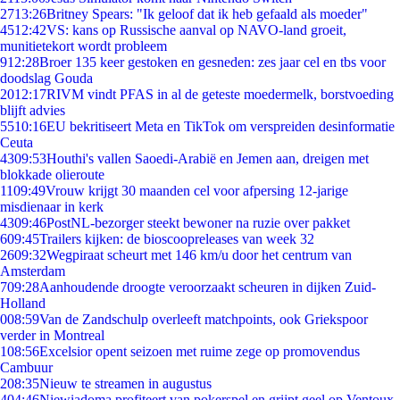
27
13:26
Britney Spears: "Ik geloof dat ik heb gefaald als moeder"
45
12:42
VS: kans op Russische aanval op NAVO-land groeit,
munitietekort wordt probleem
9
12:28
Broer 135 keer gestoken en gesneden: zes jaar cel en tbs voor
doodslag Gouda
20
12:17
RIVM vindt PFAS in al de geteste moedermelk, borstvoeding
blijft advies
55
10:16
EU bekritiseert Meta en TikTok om verspreiden desinformatie
Ceuta
43
09:53
Houthi's vallen Saoedi-Arabië en Jemen aan, dreigen met
blokkade olieroute
11
09:49
Vrouw krijgt 30 maanden cel voor afpersing 12-jarige
misdienaar in kerk
43
09:46
PostNL-bezorger steekt bewoner na ruzie over pakket
6
09:45
Trailers kijken: de bioscoopreleases van week 32
26
09:32
Wegpiraat scheurt met 146 km/u door het centrum van
Amsterdam
7
09:28
Aanhoudende droogte veroorzaakt scheuren in dijken Zuid-
Holland
0
08:59
Van de Zandschulp overleeft matchpoints, ook Griekspoor
verder in Montreal
1
08:56
Excelsior opent seizoen met ruime zege op promovendus
Cambuur
2
08:35
Nieuw te streamen in augustus
4
04:46
Niewiadoma profiteert van pokerspel en grijpt geel op Ventoux