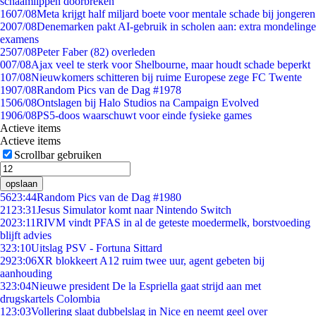
schaamlippen doorbreken'
16
07/08
Meta krijgt half miljard boete voor mentale schade bij jongeren
20
07/08
Denemarken pakt AI-gebruik in scholen aan: extra mondelinge
examens
25
07/08
Peter Faber (82) overleden
0
07/08
Ajax veel te sterk voor Shelbourne, maar houdt schade beperkt
1
07/08
Nieuwkomers schitteren bij ruime Europese zege FC Twente
19
07/08
Random Pics van de Dag #1978
15
06/08
Ontslagen bij Halo Studios na Campaign Evolved
19
06/08
PS5-doos waarschuwt voor einde fysieke games
Actieve items
Actieve items
Scrollbar gebruiken
opslaan
56
23:44
Random Pics van de Dag #1980
21
23:31
Jesus Simulator komt naar Nintendo Switch
20
23:11
RIVM vindt PFAS in al de geteste moedermelk, borstvoeding
blijft advies
3
23:10
Uitslag PSV - Fortuna Sittard
29
23:06
XR blokkeert A12 ruim twee uur, agent gebeten bij
aanhouding
3
23:04
Nieuwe president De la Espriella gaat strijd aan met
drugskartels Colombia
1
23:03
Vollering slaat dubbelslag in Nice en neemt geel over