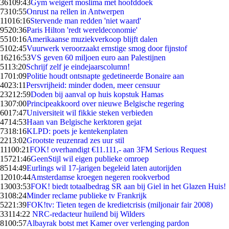
361
09:43
Gym weigert moslima met hoofddoek
73
10:55
Onrust na rellen in Antwerpen
110
16:16
Stervende man redden 'niet waard'
95
20:36
Paris Hilton 'redt wereldeconomie'
55
10:16
Amerikaanse muziekverkoop blijft dalen
51
02:45
Vuurwerk veroorzaakt ernstige smog door fijnstof
162
16:53
VS geven 60 miljoen euro aan Palestijnen
51
13:20
Schrijf zelf je eindejaarscolumn!
17
01:09
Politie houdt ontsnapte gedetineerde Bonaire aan
40
23:11
Persvrijheid: minder doden, meer censuur
232
12:59
Doden bij aanval op huis kopstuk Hamas
13
07:00
Principeakkoord over nieuwe Belgische regering
60
17:47
Universiteit wil fikkie steken verbieden
47
14:53
Haan van Belgische kerktoren gejat
73
18:16
KLPD: poets je kentekenplaten
22
13:02
Grootste reuzenrad zes uur stil
111
00:21
FOK! overhandigt €11.111,- aan 3FM Serious Request
157
21:46
GeenStijl wil eigen publieke omroep
85
14:49
Eurlings wil 17-jarigen begeleid laten autorijden
120
10:44
Amsterdamse kroegen negeren rookverbod
130
03:53
FOK! biedt totaalbedrag SR aan bij Giel in het Glazen Huis!
31
08:24
Minder reclame publieke tv Frankrijk
52
21:39
FOK!tv: Tieten tegen de kredietcrisis (miljonair fair 2008)
331
14:22
NRC-redacteur huilend bij Wilders
81
00:57
Albayrak botst met Kamer over verlenging pardon