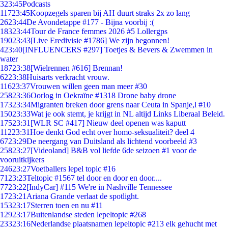
3
23:45
Podcasts
117
23:45
Koopzegels sparen bij AH duurt straks 2x zo lang
26
23:44
De Avondetappe #177 - Bijna voorbij :(
183
23:44
Tour de France femmes 2026 #5 Lollergps
190
23:43
[Live Eredivisie #1786] We zijn begonnen!
4
23:40
[INFLUENCERS #297] Toetjes & Bevers & Zwemmen in
water
187
23:38
[Wielrennen #616] Brennan!
62
23:38
Huisarts verkracht vrouw.
116
23:37
Vrouwen willen geen man meer #30
258
23:36
Oorlog in Oekraïne #1318 Drone baby drone
173
23:34
Migranten breken door grens naar Ceuta in Spanje,l #10
150
23:33
Wat je ook stemt, je krijgt in NL altijd Links Liberaal Beleid.
175
23:31
[WLR SC #417] Nieuw deel openen was kaputt
112
23:31
Hoe denkt God echt over homo-seksualiteit? deel 4
67
23:29
De neergang van Duitsland als lichtend voorbeeld #3
258
23:27
[Videoland] B&B vol liefde 6de seizoen #1 voor de
vooruitkijkers
246
23:27
Voetballers lepel topic #16
71
23:23
Teltopic #1567 tel door en door en door....
77
23:22
[IndyCar] #115 We're in Nashville Tennessee
17
23:21
Ariana Grande verlaat de spotlight.
153
23:17
Sterren toen en nu #11
129
23:17
Buitenlandse steden lepeltopic #268
233
23:16
Nederlandse plaatsnamen lepeltopic #213 elk gehucht met