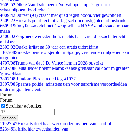
56
09:52
Dikke Van Dale neemt 'vulvalippen' op: 'stigma op
schaamlippen doorbreken'
40
09:42
Duitser (93) crasht met quad tegen boom, vier gewonden
25
09:22
Huisarts per direct uit vak gezet om ernstig alcoholmisbruik
66
09:19
Onlyfans-model met G-cup wil als NASA-ambassadeur naar
maan
24
09:02
Zorgmedewerkster die 's nachts haar vriend bezocht terecht
ontslagen
23
03:02
Quake krijgt na 30 jaar een gratis uitbreiding
11
07/08
Smokkelbende opgerold in Spanje, verdienden miljoenen aan
migranten
47
07/08
Trump wil dat J.D. Vance hem in 2028 opvolgt
34
07/08
Ceuta-leider noemt Marokkaanse grensaanval door migranten
'gruweldaad'
38
07/08
Random Pics van de Dag #1977
38
07/08
Spaanse politie: minstens tien voor terrorisme veroordeelden
onder migranten Ceuta
Forum
Forum
Scrollbar gebruiken
opslaan
119
23:47
Huisarts doet haar werk onder invloed van alcohol
5
23:46
Ik krijg hier zweethanden van.