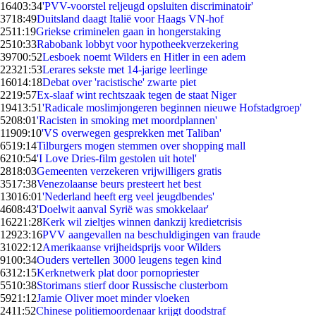
164
03:34
'PVV-voorstel reljeugd opsluiten discriminatoir'
37
18:49
Duitsland daagt Italië voor Haags VN-hof
25
11:19
Griekse criminelen gaan in hongerstaking
25
10:33
Rabobank lobbyt voor hypotheekverzekering
397
00:52
Lesboek noemt Wilders en Hitler in een adem
223
21:53
Lerares sekste met 14-jarige leerlinge
160
14:18
Debat over 'racistische' zwarte piet
22
19:57
Ex-slaaf wint rechtszaak tegen de staat Niger
194
13:51
'Radicale moslimjongeren beginnen nieuwe Hofstadgroep'
52
08:01
'Racisten in smoking met moordplannen'
119
09:10
'VS overwegen gesprekken met Taliban'
65
19:14
Tilburgers mogen stemmen over shopping mall
62
10:54
'I Love Dries-film gestolen uit hotel'
28
18:03
Gemeenten verzekeren vrijwilligers gratis
35
17:38
Venezolaanse beurs presteert het best
130
16:01
'Nederland heeft erg veel jeugdbendes'
46
08:43
'Doelwit aanval Syrië was smokkelaar'
162
21:28
Kerk wil zieltjes winnen dankzij kredietcrisis
129
23:16
PVV aangevallen na beschuldigingen van fraude
310
22:12
Amerikaanse vrijheidsprijs voor Wilders
91
00:34
Ouders vertellen 3000 leugens tegen kind
63
12:15
Kerknetwerk plat door pornopriester
55
10:38
Storimans stierf door Russische clusterbom
59
21:12
Jamie Oliver moet minder vloeken
24
11:52
Chinese politiemoordenaar krijgt doodstraf