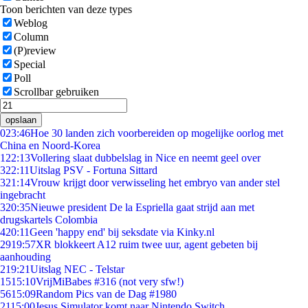
Toon berichten van deze types
Weblog
Column
(P)review
Special
Poll
Scrollbar gebruiken
opslaan
0
23:46
Hoe 30 landen zich voorbereiden op mogelijke oorlog met
China en Noord-Korea
1
22:13
Vollering slaat dubbelslag in Nice en neemt geel over
3
22:11
Uitslag PSV - Fortuna Sittard
3
21:14
Vrouw krijgt door verwisseling het embryo van ander stel
ingebracht
3
20:35
Nieuwe president De la Espriella gaat strijd aan met
drugskartels Colombia
4
20:11
Geen 'happy end' bij seksdate via Kinky.nl
29
19:57
XR blokkeert A12 ruim twee uur, agent gebeten bij
aanhouding
2
19:21
Uitslag NEC - Telstar
15
15:10
VrijMiBabes #316 (not very sfw!)
56
15:09
Random Pics van de Dag #1980
21
15:00
Jesus Simulator komt naar Nintendo Switch