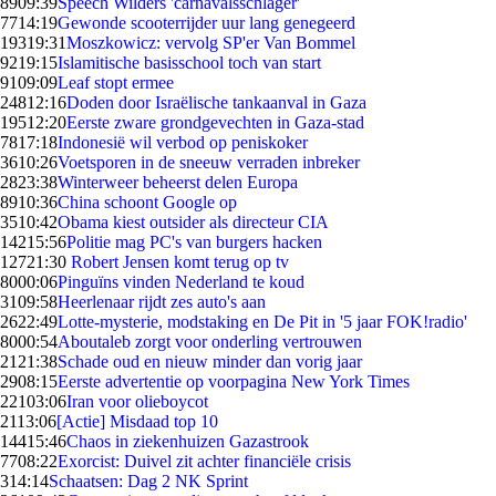
89
09:39
Speech Wilders 'carnavalsschlager'
77
14:19
Gewonde scooterrijder uur lang genegeerd
193
19:31
Moszkowicz: vervolg SP'er Van Bommel
92
19:15
Islamitische basisschool toch van start
91
09:09
Leaf stopt ermee
248
12:16
Doden door Israëlische tankaanval in Gaza
195
12:20
Eerste zware grondgevechten in Gaza-stad
78
17:18
Indonesië wil verbod op peniskoker
36
10:26
Voetsporen in de sneeuw verraden inbreker
28
23:38
Winterweer beheerst delen Europa
89
10:36
China schoont Google op
35
10:42
Obama kiest outsider als directeur CIA
142
15:56
Politie mag PC's van burgers hacken
127
21:30
Robert Jensen komt terug op tv
80
00:06
Pinguïns vinden Nederland te koud
31
09:58
Heerlenaar rijdt zes auto's aan
26
22:49
Lotte-mysterie, modstaking en De Pit in '5 jaar FOK!radio'
80
00:54
Aboutaleb zorgt voor onderling vertrouwen
21
21:38
Schade oud en nieuw minder dan vorig jaar
29
08:15
Eerste advertentie op voorpagina New York Times
221
03:06
Iran voor olieboycot
21
13:06
[Actie] Misdaad top 10
144
15:46
Chaos in ziekenhuizen Gazastrook
77
08:22
Exorcist: Duivel zit achter financiële crisis
3
14:14
Schaatsen: Dag 2 NK Sprint