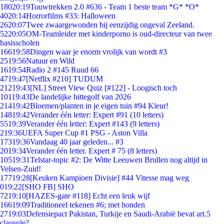
180
20:19
Touwtrekken 2.0 #636 - Team 1 beste team *G* *O*
40
20:14
Horrorfilms #33: Halloween
26
20:07
Twee zwaargewonden bij eenzijdig ongeval Zeeland.
52
20:05
OM-Teamleider met kinderporno is oud-directeur van twee
basisscholen
166
19:58
Dingen waar je enorm vrolijk van wordt #3
25
19:56
Natuur en Wild
16
19:54
Radio 2 #145 Ruud 66
47
19:47
[Netflix #210] TUDUM
212
19:43
[NL] Street View Quiz [#122] - Loogisch toch
101
19:43
De landelijke hittegolf van 2026
214
19:42
Bloemen/planten in je eigen tuin #94 Kleur!
148
19:42
Verander één letter: Expert #91 (10 letters)
55
19:39
Verander één letter: Expert #143 (9 letters)
2
19:36
UEFA Super Cup #1 PSG - Aston Villa
173
19:36
Vandaag 40 jaar geleden... #3
20
19:34
Verander één letter. Expert # 75 (8 letters)
105
19:31
Telstar-topic #2: De Witte Leeuwen Brullen nog altijd in
Velsen-Zuid!
177
19:28
[Keuken Kampioen Divisie] #44 Vitesse mag weg
0
19:22
[SHO FB] SHO
72
19:10
[HAZES-gate #118] Echt een leuk wijf
166
19:09
Traditioneel tekenen #6; met honden
27
19:03
Defensiepact Pakistan, Turkije en Saudi-Arabië bevat art.5
clausule?