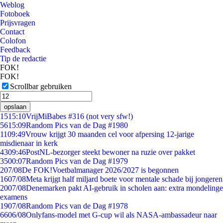
Weblog
Fotoboek
Prijsvragen
Contact
Colofon
Feedback
Tip de redactie
FOK!
FOK!
Scrollbar gebruiken
opslaan
15
15:10
VrijMiBabes #316 (not very sfw!)
56
15:09
Random Pics van de Dag #1980
11
09:49
Vrouw krijgt 30 maanden cel voor afpersing 12-jarige
misdienaar in kerk
43
09:46
PostNL-bezorger steekt bewoner na ruzie over pakket
35
00:07
Random Pics van de Dag #1979
2
07/08
De FOK!Voetbalmanager 2026/2027 is begonnen
16
07/08
Meta krijgt half miljard boete voor mentale schade bij jongeren
20
07/08
Denemarken pakt AI-gebruik in scholen aan: extra mondelinge
examens
19
07/08
Random Pics van de Dag #1978
66
06/08
Onlyfans-model met G-cup wil als NASA-ambassadeur naar