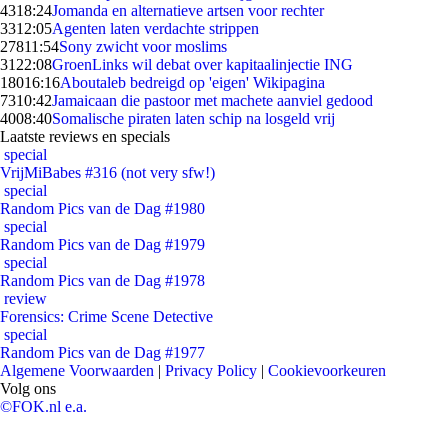
43
18:24
Jomanda en alternatieve artsen voor rechter
33
12:05
Agenten laten verdachte strippen
278
11:54
Sony zwicht voor moslims
31
22:08
GroenLinks wil debat over kapitaalinjectie ING
180
16:16
Aboutaleb bedreigd op 'eigen' Wikipagina
73
10:42
Jamaicaan die pastoor met machete aanviel gedood
40
08:40
Somalische piraten laten schip na losgeld vrij
Laatste reviews en specials
special
VrijMiBabes #316 (not very sfw!)
special
Random Pics van de Dag #1980
special
Random Pics van de Dag #1979
special
Random Pics van de Dag #1978
review
Forensics: Crime Scene Detective
special
Random Pics van de Dag #1977
Algemene Voorwaarden
|
Privacy Policy
|
Cookievoorkeuren
Volg ons
©FOK.nl e.a.