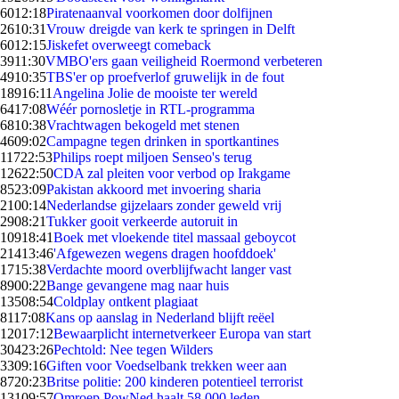
60
12:18
Piratenaanval voorkomen door dolfijnen
26
10:31
Vrouw dreigde van kerk te springen in Delft
60
12:15
Jiskefet overweegt comeback
39
11:30
VMBO'ers gaan veiligheid Roermond verbeteren
49
10:35
TBS'er op proefverlof gruwelijk in de fout
189
16:11
Angelina Jolie de mooiste ter wereld
64
17:08
Wéér pornosletje in RTL-programma
68
10:38
Vrachtwagen bekogeld met stenen
46
09:02
Campagne tegen drinken in sportkantines
117
22:53
Philips roept miljoen Senseo's terug
126
22:50
CDA zal pleiten voor verbod op Irakgame
85
23:09
Pakistan akkoord met invoering sharia
21
00:14
Nederlandse gijzelaars zonder geweld vrij
29
08:21
Tukker gooit verkeerde autoruit in
109
18:41
Boek met vloekende titel massaal geboycot
214
13:46
'Afgewezen wegens dragen hoofddoek'
17
15:38
Verdachte moord overblijfwacht langer vast
89
00:22
Bange gevangene mag naar huis
135
08:54
Coldplay ontkent plagiaat
81
17:08
Kans op aanslag in Nederland blijft reëel
120
17:12
Bewaarplicht internetverkeer Europa van start
304
23:26
Pechtold: Nee tegen Wilders
33
09:16
Giften voor Voedselbank trekken weer aan
87
20:23
Britse politie: 200 kinderen potentieel terrorist
131
09:57
Omroep PowNed haalt 58.000 leden