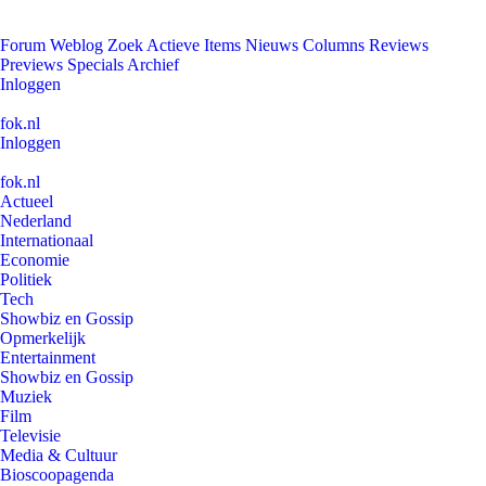
Forum
Weblog
Zoek
Actieve Items
Nieuws
Columns
Reviews
Previews
Specials
Archief
Inloggen
fok.nl
Inloggen
fok.nl
Actueel
Nederland
Internationaal
Economie
Politiek
Tech
Showbiz en Gossip
Opmerkelijk
Entertainment
Showbiz en Gossip
Muziek
Film
Televisie
Media & Cultuur
Bioscoopagenda