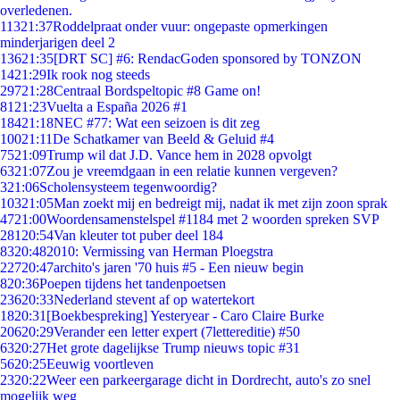
overledenen.
113
21:37
Roddelpraat onder vuur: ongepaste opmerkingen
minderjarigen deel 2
136
21:35
[DRT SC] #6: RendacGoden sponsored by TONZON
14
21:29
Ik rook nog steeds
297
21:28
Centraal Bordspeltopic #8 Game on!
81
21:23
Vuelta a España 2026 #1
184
21:18
NEC #77: Wat een seizoen is dit zeg
100
21:11
De Schatkamer van Beeld & Geluid #4
75
21:09
Trump wil dat J.D. Vance hem in 2028 opvolgt
63
21:07
Zou je vreemdgaan in een relatie kunnen vergeven?
3
21:06
Scholensysteem tegenwoordig?
103
21:05
Man zoekt mij en bedreigt mij, nadat ik met zijn zoon sprak
47
21:00
Woordensamenstelspel #1184 met 2 woorden spreken SVP
281
20:54
Van kleuter tot puber deel 184
83
20:48
2010: Vermissing van Herman Ploegstra
227
20:47
archito's jaren '70 huis #5 - Een nieuw begin
8
20:36
Poepen tijdens het tandenpoetsen
236
20:33
Nederland stevent af op watertekort
18
20:31
[Boekbespreking] Yesteryear - Caro Claire Burke
206
20:29
Verander een letter expert (7lettereditie) #50
63
20:27
Het grote dagelijkse Trump nieuws topic #31
56
20:25
Eeuwig voortleven
23
20:22
Weer een parkeergarage dicht in Dordrecht, auto's zo snel
mogelijk weg