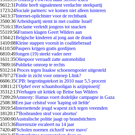
96
12:31
Politie heeft signalement verdachte steekpartij
17
23:24
Sociale partners: we komen niet alleen luisteren
34
13:37
Internet-oplichtster voor de rechtbank
35
00:36
'Arbeidspartij stemt in met coalitie Israël'
75
16:13
Reclame verleidt jongens tot snacken
551
19:56
Fransen klagen Geert Wilders aan
15
04:21
Belgische kinderen al jong aan de drank
14
10:08
Kleine stappen vooruit in coalitieberaad
61
10:50
Paupers krijgen gratis gordijnen
68
10:49
Jongen (19) steekt vader neer
16
11:35
Oliespoor verraadt zatte automobilist
78
09:16
Publieke omroep te rechts
93
12:14
Proces tegen Iraakse schoenengooier uitgesteld
67
07:27
Einde in zicht voor omroep Llink?
66
06:35
CPB: begrotingstekort in 2010 naar 5,5 procent
108
11:21
'Ophef over schaatshooligan is azijnpisserij'
353
12:13
Verhagen uit kritiek op Britse ban Wilders
72
09:29
Amnesty: Hamas voert dodelijke campagne in Gaza
25
08:38
Een jaar celstraf voor 'kaping uit liefde'
39
19:54
Internettende jeugd wapent zich tegen vreemden
181
20:17
'Bosbranden straf voor abortus'
55
00:00
Australische politie jaagt op brandstichters
43
15:36
Burenruzie escaleert na 14 jaar
74
20:48
'Scholen noemen zichzelf weer mavo'