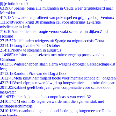
jij je intimideren?
63
19:04
Spanje: bijna alle migranten in Ceuta weer teruggekeerd naar
Marokko
4
17:13
Niewiadoma profiteert van pokerspel en grijpt geel op Ventoux
11
16:48
Vrouw krijgt 30 maanden cel voor afpersing 12-jarige
misdienaar in kerk
7
16:10
Aanhoudende droogte veroorzaakt scheuren in dijken Zuid-
Holland
27
15:52
Italië hindert reizigers uit Spanje na migratiecrisis Ceuta
23
14:17
Long live the 7th of October
2
14:11
Nieuw te streamen in augustus
1
14:08
Excelsior opent seizoen met ruime zege op promovendus
Cambuur
60
13:58
Waterschappen slaan alarm wegens droogte: Gereedschapskist
leeg
37
13:13
Random Pics van de Dag #1833
16
12:43
Meta krijgt half miljard boete voor mentale schade bij jongeren
42
12:11
Voedselprijzen wereldwijd op hoogste niveau in ruim drie jaar
29
11:05
Kabinet geeft bedrijven geen compensatie voor schade door
laagwater
6
11:03
Trailers kijken: de bioscoopreleases van week 32
24
10:54
OM eist TBS tegen verwarde man die agenten stak met
aardappelschilmesje
24
10:18
Vier aanhoudingen na doodsbedreiging burgemeester Depla
van Breda