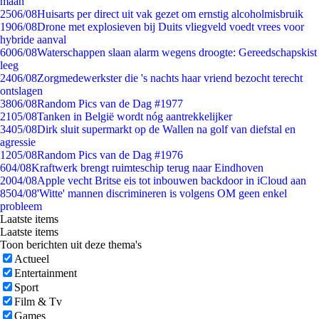
maan
25
06/08
Huisarts per direct uit vak gezet om ernstig alcoholmisbruik
19
06/08
Drone met explosieven bij Duits vliegveld voedt vrees voor
hybride aanval
60
06/08
Waterschappen slaan alarm wegens droogte: Gereedschapskist
leeg
24
06/08
Zorgmedewerkster die 's nachts haar vriend bezocht terecht
ontslagen
38
06/08
Random Pics van de Dag #1977
21
05/08
Tanken in België wordt nóg aantrekkelijker
34
05/08
Dirk sluit supermarkt op de Wallen na golf van diefstal en
agressie
12
05/08
Random Pics van de Dag #1976
6
04/08
Kraftwerk brengt ruimteschip terug naar Eindhoven
20
04/08
Apple vecht Britse eis tot inbouwen backdoor in iCloud aan
85
04/08
'Witte' mannen discrimineren is volgens OM geen enkel
probleem
Laatste items
Laatste items
Toon berichten uit deze thema's
Actueel
Entertainment
Sport
Film & Tv
Games