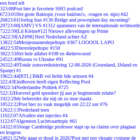
een bord telt
3
23:08
Post hier je favoriete SHO podcast!
67
23:01
Het grote Baktopic (voor bakfoto's, -vragen en -tips) #42
268
23:01
Oorlog Iran #136 Bridge and powerplant day incoming?
297
23:00
[AMV] VS #1312 spammers van de internationale rechtsorde
72
22:59
[Lil Kleine#12] Nieuwe afleveringen op Prime
34
22:59
[AZ#98] Heel Nederland achter AZ
138
22:54
Meisjesnamenlepeltopic #367 LOOOOL LAPO
40
22:53
Dierenlepeltopic #150
38
22:53
Het hele alfabet #108 en 4letterwoord
245
22:49
Russia vs Ukraine #91
263
22:49
Totale zonsverduistering 12-08-2026 (Groenland, IJsland en
Spanje) #1
196
22:44
[RTL] B&B vol liefde 6de seizoen #4
3
22:43
Eindhoven heeft eigen Reflecting Pool
90
22:34
Nederlandse Politiek #725
5
22:32
Hoeveel geld spendeer jij aan je beginnende relatie?
19
22:29
de beheerder die mij oh zo moe maakt.
185
22:22
Post hier zo vaak mogelijk om 22:22 uur #76
126
22:13
Nederland toen
110
22:07
Afvallen met injecties #4
11
22:07
Algemeen Luchtvaarttopic #61
143
22:03
Jonge Cambridge professor stapt op na claims over plagiaat
en leugens
249
21:52
Wie gaan er dood in 2026?Post met een vleugje cynisme de