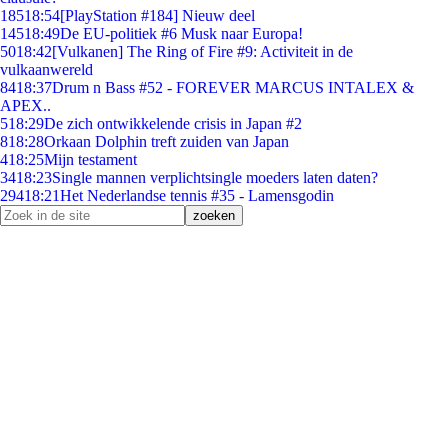
185
18:54
[PlayStation #184] Nieuw deel
145
18:49
De EU-politiek #6 Musk naar Europa!
50
18:42
[Vulkanen] The Ring of Fire #9: Activiteit in de
vulkaanwereld
84
18:37
Drum n Bass #52 - FOREVER MARCUS INTALEX &
APEX..
5
18:29
De zich ontwikkelende crisis in Japan #2
8
18:28
Orkaan Dolphin treft zuiden van Japan
4
18:25
Mijn testament
34
18:23
Single mannen verplichtsingle moeders laten daten?
294
18:21
Het Nederlandse tennis #35 - Lamensgodin