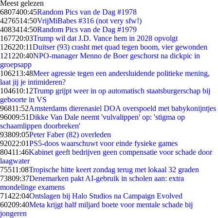
Meest gelezen
68074
00:45
Random Pics van de Dag #1978
42765
14:50
VrijMiBabes #316 (not very sfw!)
40834
14:50
Random Pics van de Dag #1979
1677
20:03
Trump wil dat J.D. Vance hem in 2028 opvolgt
1262
20:11
Duitser (93) crasht met quad tegen boom, vier gewonden
1212
20:40
NPO-manager Menno de Boer geschorst na dickpic in
groepsapp
1062
13:48
Meer agressie tegen een andersluidende politieke mening,
laat jij je intimideren?
1046
10:12
Trump grijpt weer in op automatisch staatsburgerschap bij
geboorte in VS
968
11:52
Amsterdams dierenasiel DOA overspoeld met babykonijntjes
960
09:51
Dikke Van Dale neemt 'vulvalippen' op: 'stigma op
schaamlippen doorbreken'
938
09:05
Peter Faber (82) overleden
920
22:01
PS5-doos waarschuwt voor einde fysieke games
804
11:46
Kabinet geeft bedrijven geen compensatie voor schade door
laagwater
755
11:08
Tropische hitte keert zondag terug met lokaal 32 graden
738
09:37
Denemarken pakt AI-gebruik in scholen aan: extra
mondelinge examens
714
22:04
Ontslagen bij Halo Studios na Campaign Evolved
602
09:40
Meta krijgt half miljard boete voor mentale schade bij
jongeren