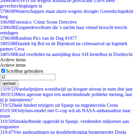
26
06/08
NAVO zet wegens Russische provocatie 250% meer
gevechtsvliegtuigen in
57
06/08
Waterschappen slaan alarm wegens droogte: Gereedschapskist
leeg
1
06/08
Forensics: Crime Scene Detective
23
06/08
Zorgmedewerkster die 's nachts haar vriend bezocht terecht
ontslagen
37
06/08
Random Pics van de Dag #1977
18
05/08
Datalek bij Bol en de Bijenkorf na cyberaanval op logistiek
partner Ceva
34
05/08
Kind overleden na aanrijding door AH-bestelbus in Dordrecht
Actieve items
Actieve items
Scrollbar gebruiken
opslaan
13
19:53
Voedselprijzen wereldwijd op hoogste niveau in ruim drie jaar
38
19:53
Meer agressie tegen een andersluidende politieke mening, laat
jij je intimideren?
7
19:52
Italië hindert reizigers uit Spanje na migratiecrisis Ceuta
65
19:50
Onlyfans-model met G-cup wil als NASA-ambassadeur naar
maan
3
19:50
Smokkelbende opgerold in Spanje, verdienden miljoenen aan
migranten
3
19:47
Vier aanhoudingen na doodsbedreiging burgemeester Depla