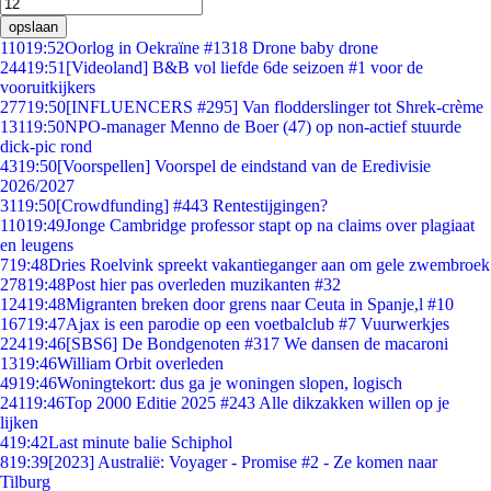
opslaan
110
19:52
Oorlog in Oekraïne #1318 Drone baby drone
244
19:51
[Videoland] B&B vol liefde 6de seizoen #1 voor de
vooruitkijkers
277
19:50
[INFLUENCERS #295] Van flodderslinger tot Shrek-crème
131
19:50
NPO-manager Menno de Boer (47) op non-actief stuurde
dick-pic rond
43
19:50
[Voorspellen] Voorspel de eindstand van de Eredivisie
2026/2027
31
19:50
[Crowdfunding] #443 Rentestijgingen?
110
19:49
Jonge Cambridge professor stapt op na claims over plagiaat
en leugens
7
19:48
Dries Roelvink spreekt vakantieganger aan om gele zwembroek
278
19:48
Post hier pas overleden muzikanten #32
124
19:48
Migranten breken door grens naar Ceuta in Spanje,l #10
167
19:47
Ajax is een parodie op een voetbalclub #7 Vuurwerkjes
224
19:46
[SBS6] De Bondgenoten #317 We dansen de macaroni
13
19:46
William Orbit overleden
49
19:46
Woningtekort: dus ga je woningen slopen, logisch
241
19:46
Top 2000 Editie 2025 #243 Alle dikzakken willen op je
lijken
4
19:42
Last minute balie Schiphol
8
19:39
[2023] Australië: Voyager - Promise #2 - Ze komen naar
Tilburg