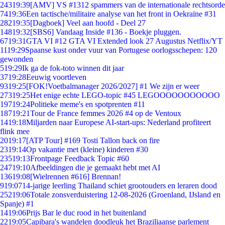
243
19:39
[AMV] VS #1312 spammers van de internationale rechtsorde
74
19:36
Een tactische/militaire analyse van het front in Oekraïne #31
282
19:35
[Dagboek] Veel aan hoofd - Deel 27
148
19:32
[SBS6] Vandaag Inside #136 - Boekje pluggen.
67
19:31
GTA VI #12 GTA VI Extended look 27 Augustus Netflix/YT
11
19:29
Spaanse kust onder vuur van Portugese oorlogsschepen: 120
gewonden
5
19:29
Ik ga de fok-toto winnen dit jaar
37
19:28
Eeuwig voortleven
93
19:25
[FOK!Voetbalmanager 2026/2027] #1 We zijn er weer
273
19:25
Het enige echte LEGO-topic #45 LEGOOOOOOOOOOO
197
19:24
Politieke meme's en spotprenten #11
187
19:21
Tour de France femmes 2026 #4 op de Ventoux
14
19:18
Miljarden naar Europese AI-start-ups: Nederland profiteert
flink mee
20
19:17
[ATP Tour] #169 Tosti Tallon back on fire
23
19:14
Op vakantie met (kleine) kinderen #30
235
19:13
Frontpage Feedback Topic #60
247
19:10
Afbeeldingen die je gemaakt hebt met AI
136
19:08
[Wielrennen #616] Brennan!
9
19:07
14-jarige leerling Thailand schiet grootouders en leraren dood
252
19:06
Totale zonsverduistering 12-08-2026 (Groenland, IJsland en
Spanje) #1
14
19:06
Prijs Bar le duc rood in het buitenland
22
19:05
Capibara's wandelen doodleuk het Braziliaanse parlement