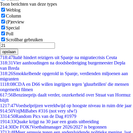
Toon berichten van deze types
Weblog
Column
(P)review
Special
Poll
Scrollbar gebruiken
opslaan
7
18:47
Italië hindert reizigers uit Spanje na migratiecrisis Ceuta
3
18:31
Vier aanhoudingen na doodsbedreiging burgemeester Depla
van Breda
3
18:26
Smokkelbende opgerold in Spanje, verdienden miljoenen aan
migranten
11
18:08
CDA en D66 willen ingrijpen tegen 'gluurbrillen' die mensen
ongemerkt filmen
6
17:56
Benzineprijs daalt verder, onzekerheid over Straat van Hormuz
blijft
12
17:47
Voedselprijzen wereldwijd op hoogste niveau in ruim drie jaar
9
14:50
VrijMiBabes #316 (not very sfw!)
33
14:50
Random Pics van de Dag #1979
19
14:33
Quake krijgt na 30 jaar een gratis uitbreiding
2
14:30
De FOK!Voetbalmanager 2026/2027 is begonnen
37
13:48
Meer agressie tegen een andersluidende politieke mening, laat