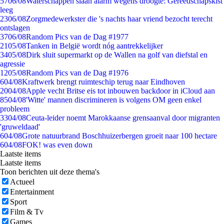
57
06/08
Waterschappen slaan alarm wegens droogte: Gereedschapskist
leeg
23
06/08
Zorgmedewerkster die 's nachts haar vriend bezocht terecht
ontslagen
37
06/08
Random Pics van de Dag #1977
21
05/08
Tanken in België wordt nóg aantrekkelijker
34
05/08
Dirk sluit supermarkt op de Wallen na golf van diefstal en
agressie
12
05/08
Random Pics van de Dag #1976
6
04/08
Kraftwerk brengt ruimteschip terug naar Eindhoven
20
04/08
Apple vecht Britse eis tot inbouwen backdoor in iCloud aan
85
04/08
'Witte' mannen discrimineren is volgens OM geen enkel
probleem
33
04/08
Ceuta-leider noemt Marokkaanse grensaanval door migranten
'gruweldaad'
6
04/08
Grote natuurbrand Boschhuizerbergen groeit naar 100 hectare
6
04/08
FOK! was even down
Laatste items
Laatste items
Toon berichten uit deze thema's
Actueel
Entertainment
Sport
Film & Tv
Games