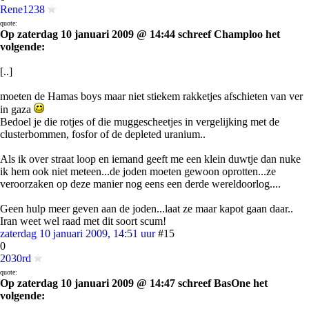
Rene1238
quote:
Op zaterdag 10 januari 2009 @ 14:44 schreef Champloo het
volgende:
[..]
moeten de Hamas boys maar niet stiekem rakketjes afschieten van ver
in gaza
Bedoel je die rotjes of die muggescheetjes in vergelijking met de
clusterbommen, fosfor of de depleted uranium..
Als ik over straat loop en iemand geeft me een klein duwtje dan nuke
ik hem ook niet meteen...de joden moeten gewoon oprotten...ze
veroorzaken op deze manier nog eens een derde wereldoorlog....
Geen hulp meer geven aan de joden...laat ze maar kapot gaan daar..
Iran weet wel raad met dit soort scum!
zaterdag 10 januari 2009, 14:51 uur
#15
0
2030rd
quote:
Op zaterdag 10 januari 2009 @ 14:47 schreef BasOne het
volgende: