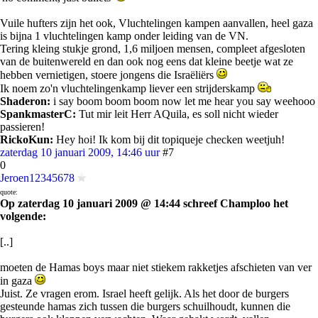
Vuile hufters zijn het ook, Vluchtelingen kampen aanvallen, heel gaza
is bijna 1 vluchtelingen kamp onder leiding van de VN.
Tering kleing stukje grond, 1,6 miljoen mensen, compleet afgesloten
van de buitenwereld en dan ook nog eens dat kleine beetje wat ze
hebben vernietigen, stoere jongens die Israëliërs
Ik noem zo'n vluchtelingenkamp liever een strijderskamp
Shaderon:
i say boom boom boom now let me hear you say weehooo
SpankmasterC:
Tut mir leit Herr AQuila, es soll nicht wieder
passieren!
RickoKun:
Hey hoi! Ik kom bij dit topiqueje checken weetjuh!
zaterdag 10 januari 2009, 14:46 uur
#7
0
Jeroen12345678
quote:
Op zaterdag 10 januari 2009 @ 14:44 schreef Champloo het
volgende:
[..]
moeten de Hamas boys maar niet stiekem rakketjes afschieten van ver
in gaza
Juist. Ze vragen erom. Israel heeft gelijk. Als het door de burgers
gesteunde hamas zich tussen die burgers schuilhoudt, kunnen die