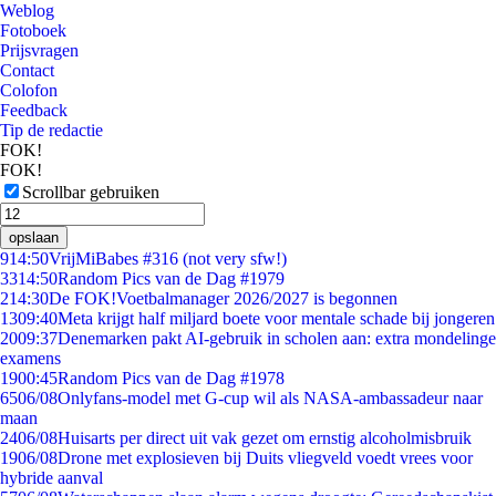
Weblog
Fotoboek
Prijsvragen
Contact
Colofon
Feedback
Tip de redactie
FOK!
FOK!
Scrollbar gebruiken
opslaan
9
14:50
VrijMiBabes #316 (not very sfw!)
33
14:50
Random Pics van de Dag #1979
2
14:30
De FOK!Voetbalmanager 2026/2027 is begonnen
13
09:40
Meta krijgt half miljard boete voor mentale schade bij jongeren
20
09:37
Denemarken pakt AI-gebruik in scholen aan: extra mondelinge
examens
19
00:45
Random Pics van de Dag #1978
65
06/08
Onlyfans-model met G-cup wil als NASA-ambassadeur naar
maan
24
06/08
Huisarts per direct uit vak gezet om ernstig alcoholmisbruik
19
06/08
Drone met explosieven bij Duits vliegveld voedt vrees voor
hybride aanval