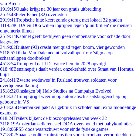
van Breda
19
19:45
Quake krijgt na 30 jaar een gratis uitbreiding
25
19:43
Peter Faber (82) overleden
29
19:41
Tropische hitte keert zondag terug met lokaal 32 graden
11
19:28
CDA en D66 willen ingrijpen tegen 'gluurbrillen' die mensen
ongemerkt filmen
25
19:14
Kabinet geeft bedrijven geen compensatie voor schade door
laagwater
34
19:02
Duitser (93) crasht met quad tegen boom, vier gewonden
51
18:57
Dikke Van Dale neemt 'vulvalippen' op: 'stigma op
schaamlippen doorbreken'
45
18:54
Trump wil dat J.D. Vance hem in 2028 opvolgt
6
18:48
Benzineprijs daalt verder, onzekerheid over Straat van Hormuz
blijft
24
18:41
'Zwarte weduwes' in Rusland trouwen soldaten voor
overlijdensuitkering
15
18:32
Ontslagen bij Halo Studios na Campaign Evolved
30
18:32
Trump grijpt weer in op automatisch staatsburgerschap bij
geboorte in VS
20
18:25
Denemarken pakt AI-gebruik in scholen aan: extra mondelinge
examens
6
18:24
Trailers kijken: de bioscoopreleases van week 32
31
18:19
Amsterdams dierenasiel DOA overspoeld met babykonijntjes
19
18:06
PS5-doos waarschuwt voor einde fysieke games
37
18:02
Spaanse politie: minstens tien voor terrorisme veroordeelden