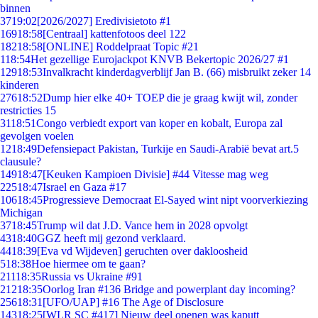
binnen
37
19:02
[2026/2027] Eredivisietoto #1
169
18:58
[Centraal] kattenfotoos deel 122
182
18:58
[ONLINE] Roddelpraat Topic #21
1
18:54
Het gezellige Eurojackpot KNVB Bekertopic 2026/27 #1
129
18:53
Invalkracht kinderdagverblijf Jan B. (66) misbruikt zeker 14
kinderen
276
18:52
Dump hier elke 40+ TOEP die je graag kwijt wil, zonder
restricties 15
31
18:51
Congo verbiedt export van koper en kobalt, Europa zal
gevolgen voelen
12
18:49
Defensiepact Pakistan, Turkije en Saudi-Arabië bevat art.5
clausule?
149
18:47
[Keuken Kampioen Divisie] #44 Vitesse mag weg
225
18:47
Israel en Gaza #17
106
18:45
Progressieve Democraat El-Sayed wint nipt voorverkiezing
Michigan
37
18:45
Trump wil dat J.D. Vance hem in 2028 opvolgt
43
18:40
GGZ heeft mij gezond verklaard.
44
18:39
[Eva vd Wijdeven] geruchten over dakloosheid
5
18:38
Hoe hiermee om te gaan?
211
18:35
Russia vs Ukraine #91
212
18:35
Oorlog Iran #136 Bridge and powerplant day incoming?
256
18:31
[UFO/UAP] #16 The Age of Disclosure
143
18:25
[WLR SC #417] Nieuw deel openen was kaputt