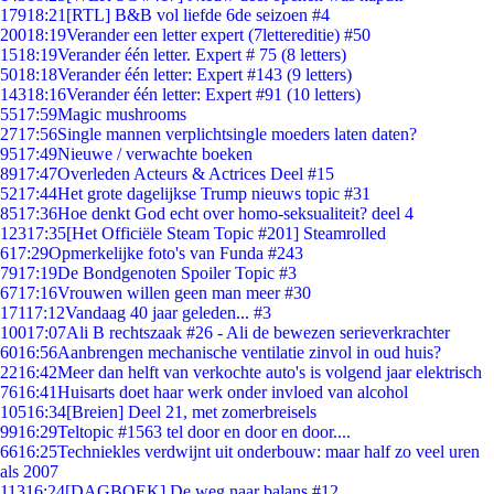
179
18:21
[RTL] B&B vol liefde 6de seizoen #4
200
18:19
Verander een letter expert (7lettereditie) #50
15
18:19
Verander één letter. Expert # 75 (8 letters)
50
18:18
Verander één letter: Expert #143 (9 letters)
143
18:16
Verander één letter: Expert #91 (10 letters)
55
17:59
Magic mushrooms
27
17:56
Single mannen verplichtsingle moeders laten daten?
95
17:49
Nieuwe / verwachte boeken
89
17:47
Overleden Acteurs & Actrices Deel #15
52
17:44
Het grote dagelijkse Trump nieuws topic #31
85
17:36
Hoe denkt God echt over homo-seksualiteit? deel 4
123
17:35
[Het Officiële Steam Topic #201] Steamrolled
6
17:29
Opmerkelijke foto's van Funda #243
79
17:19
De Bondgenoten Spoiler Topic #3
67
17:16
Vrouwen willen geen man meer #30
171
17:12
Vandaag 40 jaar geleden... #3
100
17:07
Ali B rechtszaak #26 - Ali de bewezen serieverkrachter
60
16:56
Aanbrengen mechanische ventilatie zinvol in oud huis?
22
16:42
Meer dan helft van verkochte auto's is volgend jaar elektrisch
76
16:41
Huisarts doet haar werk onder invloed van alcohol
105
16:34
[Breien] Deel 21, met zomerbreisels
99
16:29
Teltopic #1563 tel door en door en door....
66
16:25
Techniekles verdwijnt uit onderbouw: maar half zo veel uren
als 2007
113
16:24
[DAGBOEK] De weg naar balans #12