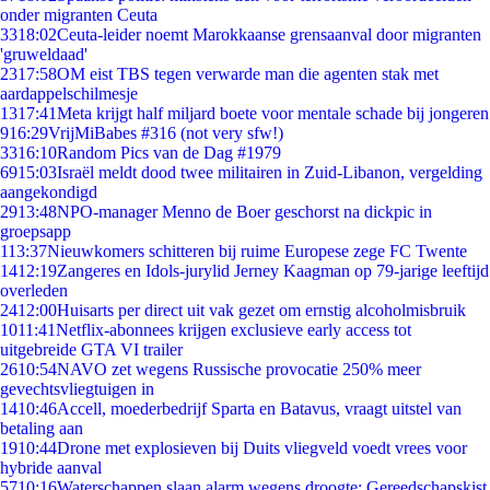
onder migranten Ceuta
33
18:02
Ceuta-leider noemt Marokkaanse grensaanval door migranten
'gruweldaad'
23
17:58
OM eist TBS tegen verwarde man die agenten stak met
aardappelschilmesje
13
17:41
Meta krijgt half miljard boete voor mentale schade bij jongeren
9
16:29
VrijMiBabes #316 (not very sfw!)
33
16:10
Random Pics van de Dag #1979
69
15:03
Israël meldt dood twee militairen in Zuid-Libanon, vergelding
aangekondigd
29
13:48
NPO-manager Menno de Boer geschorst na dickpic in
groepsapp
1
13:37
Nieuwkomers schitteren bij ruime Europese zege FC Twente
14
12:19
Zangeres en Idols-jurylid Jerney Kaagman op 79-jarige leeftijd
overleden
24
12:00
Huisarts per direct uit vak gezet om ernstig alcoholmisbruik
10
11:41
Netflix-abonnees krijgen exclusieve early access tot
uitgebreide GTA VI trailer
26
10:54
NAVO zet wegens Russische provocatie 250% meer
gevechtsvliegtuigen in
14
10:46
Accell, moederbedrijf Sparta en Batavus, vraagt uitstel van
betaling aan
19
10:44
Drone met explosieven bij Duits vliegveld voedt vrees voor
hybride aanval
57
10:16
Waterschappen slaan alarm wegens droogte: Gereedschapskist