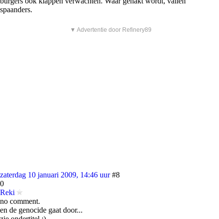
burgers ook klappen verwachten. Waar gehakt wordt, vallen
spaanders.
▼ Advertentie door Refinery89
zaterdag 10 januari 2009, 14:46 uur
#8
0
Reki
no comment.
en de genocide gaat door...
zie ondertitel :)