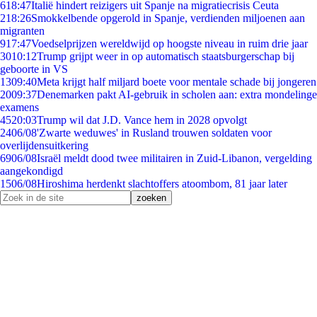
6
18:47
Italië hindert reizigers uit Spanje na migratiecrisis Ceuta
2
18:26
Smokkelbende opgerold in Spanje, verdienden miljoenen aan
migranten
9
17:47
Voedselprijzen wereldwijd op hoogste niveau in ruim drie jaar
30
10:12
Trump grijpt weer in op automatisch staatsburgerschap bij
geboorte in VS
13
09:40
Meta krijgt half miljard boete voor mentale schade bij jongeren
20
09:37
Denemarken pakt AI-gebruik in scholen aan: extra mondelinge
examens
45
20:03
Trump wil dat J.D. Vance hem in 2028 opvolgt
24
06/08
'Zwarte weduwes' in Rusland trouwen soldaten voor
overlijdensuitkering
69
06/08
Israël meldt dood twee militairen in Zuid-Libanon, vergelding
aangekondigd
15
06/08
Hiroshima herdenkt slachtoffers atoombom, 81 jaar later