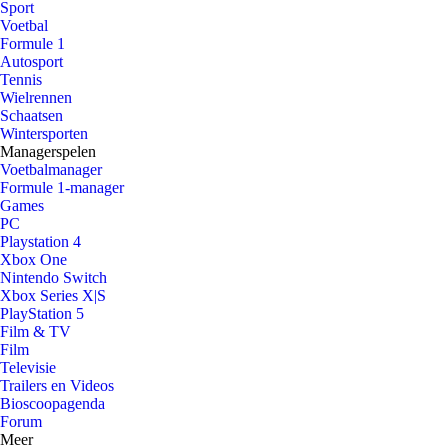
Sport
Voetbal
Formule 1
Autosport
Tennis
Wielrennen
Schaatsen
Wintersporten
Managerspelen
Voetbalmanager
Formule 1-manager
Games
PC
Playstation 4
Xbox One
Nintendo Switch
Xbox Series X|S
PlayStation 5
Film & TV
Film
Televisie
Trailers en Videos
Bioscoopagenda
Forum
Meer