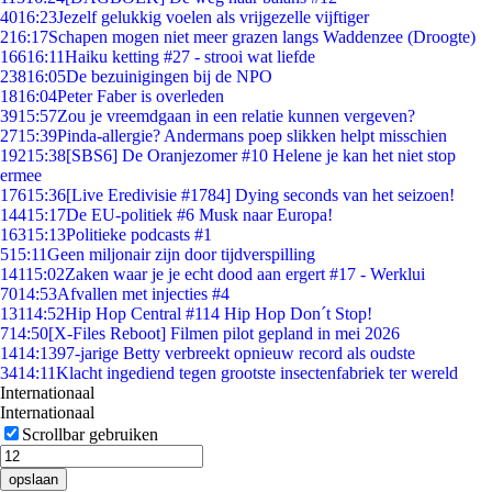
40
16:23
Jezelf gelukkig voelen als vrijgezelle vijftiger
2
16:17
Schapen mogen niet meer grazen langs Waddenzee (Droogte)
166
16:11
Haiku ketting #27 - strooi wat liefde
238
16:05
De bezuinigingen bij de NPO
18
16:04
Peter Faber is overleden
39
15:57
Zou je vreemdgaan in een relatie kunnen vergeven?
27
15:39
Pinda-allergie? Andermans poep slikken helpt misschien
192
15:38
[SBS6] De Oranjezomer #10 Helene je kan het niet stop
ermee
176
15:36
[Live Eredivisie #1784] Dying seconds van het seizoen!
144
15:17
De EU-politiek #6 Musk naar Europa!
163
15:13
Politieke podcasts #1
5
15:11
Geen miljonair zijn door tijdverspilling
141
15:02
Zaken waar je je echt dood aan ergert #17 - Werklui
70
14:53
Afvallen met injecties #4
131
14:52
Hip Hop Central #114 Hip Hop Don´t Stop!
7
14:50
[X-Files Reboot] Filmen pilot gepland in mei 2026
14
14:13
97-jarige Betty verbreekt opnieuw record als oudste
34
14:11
Klacht ingediend tegen grootste insectenfabriek ter wereld
Internationaal
Internationaal
Scrollbar gebruiken
opslaan