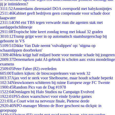
jij je intimideren?
31
11:52
Amsterdams dierenasiel DOA overspoeld met babykonijntjes
25
11:46
Kabinet geeft bedrijven geen compensatie voor schade door
laagwater
23
11:14
OM eist TBS tegen verwarde man die agenten stak met
aardappelschilmesje
29
11:08
Tropische hitte keert zondag terug met lokaal 32 graden
30
10:12
Trump grijpt weer in op automatisch staatsburgerschap bij
geboorte in VS
51
09:51
Dikke Van Dale neemt 'vulvalippen' op: 'stigma op
schaamlippen doorbreken'
13
09:40
Meta krijgt half miljard boete voor mentale schade bij jongeren
20
09:37
Denemarken pakt AI-gebruik in scholen aan: extra mondelinge
examens
25
09:05
Peter Faber (82) overleden
6
05:00
Trailers kijken: de bioscoopreleases van week 32
0
03:37
Ajax veel te sterk voor Shelbourne, maar houdt schade beperkt
1
02:34
Nieuwkomers schitteren bij ruime Europese zege FC Twente
19
00:45
Random Pics van de Dag #1978
15
22:04
Ontslagen bij Halo Studios na Campaign Evolved
19
22:01
PS5-doos waarschuwt voor einde fysieke games
2
21:03
Le Court wint na nerveuze finale, Pieterse derde
29
20:40
NPO-manager Menno de Boer geschorst na dickpic in
groepsapp
34
20:11
Duitser (93) crasht met quad tegen boom, vier gewonden