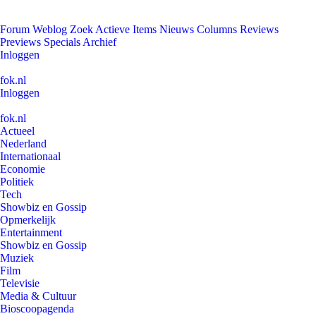
Forum
Weblog
Zoek
Actieve Items
Nieuws
Columns
Reviews
Previews
Specials
Archief
Inloggen
fok.nl
Inloggen
fok.nl
Actueel
Nederland
Internationaal
Economie
Politiek
Tech
Showbiz en Gossip
Opmerkelijk
Entertainment
Showbiz en Gossip
Muziek
Film
Televisie
Media & Cultuur
Bioscoopagenda