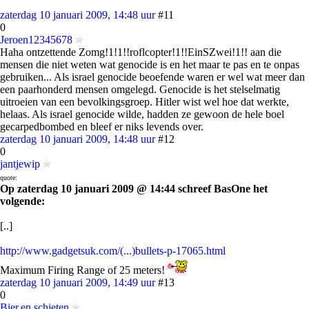
zaterdag 10 januari 2009, 14:48 uur
#11
0
Jeroen12345678
Haha ontzettende Zomg!1!1!!roflcopter!1!!EinSZwei!1!! aan die
mensen die niet weten wat genocide is en het maar te pas en te onpas
gebruiken... Als israel genocide beoefende waren er wel wat meer dan
een paarhonderd mensen omgelegd. Genocide is het stelselmatig
uitroeien van een bevolkingsgroep. Hitler wist wel hoe dat werkte,
helaas. Als israel genocide wilde, hadden ze gewoon de hele boel
gecarpedbombed en bleef er niks levends over.
zaterdag 10 januari 2009, 14:48 uur
#12
0
jantjewip
quote:
Op zaterdag 10 januari 2009 @ 14:44 schreef BasOne het
volgende:
[..]
http://www.gadgetsuk.com/(...)bullets-p-17065.html
Maximum Firing Range of 25 meters!
zaterdag 10 januari 2009, 14:49 uur
#13
0
Bier.en.schieten