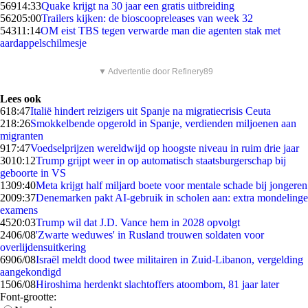
569
14:33
Quake krijgt na 30 jaar een gratis uitbreiding
562
05:00
Trailers kijken: de bioscoopreleases van week 32
543
11:14
OM eist TBS tegen verwarde man die agenten stak met
aardappelschilmesje
▼ Advertentie door Refinery89
Lees ook
6
18:47
Italië hindert reizigers uit Spanje na migratiecrisis Ceuta
2
18:26
Smokkelbende opgerold in Spanje, verdienden miljoenen aan
migranten
9
17:47
Voedselprijzen wereldwijd op hoogste niveau in ruim drie jaar
30
10:12
Trump grijpt weer in op automatisch staatsburgerschap bij
geboorte in VS
13
09:40
Meta krijgt half miljard boete voor mentale schade bij jongeren
20
09:37
Denemarken pakt AI-gebruik in scholen aan: extra mondelinge
examens
45
20:03
Trump wil dat J.D. Vance hem in 2028 opvolgt
24
06/08
'Zwarte weduwes' in Rusland trouwen soldaten voor
overlijdensuitkering
69
06/08
Israël meldt dood twee militairen in Zuid-Libanon, vergelding
aangekondigd
15
06/08
Hiroshima herdenkt slachtoffers atoombom, 81 jaar later
Font-grootte: