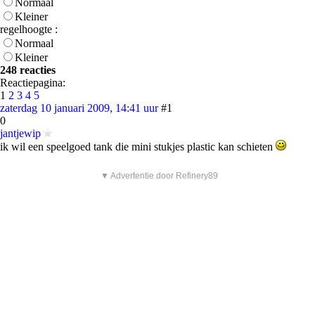
Normaal
Kleiner
regelhoogte :
Normaal
Kleiner
248 reacties
Reactiepagina:
1
2
3
4
5
zaterdag 10 januari 2009, 14:41 uur
#1
0
jantjewip
ik wil een speelgoed tank die mini stukjes plastic kan schieten
▼ Advertentie door Refinery89