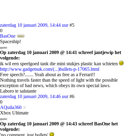
zaterdag 10 januari 2009, 14:44 uur
#5
0
BasOne
Spaceship!
quote:
Op zaterdag 10 januari 2009 @ 14:41 schreef jantjewip het
volgende:
ik wil een speelgoed tank die mini stukjes plastic kan schieten
http://www.gadgetsuk.com/(...)bullets-p-17065.html
Free speech?....... Yeah about as free as a Ferrari!!
Nothing travels faster than the speed of light with the possible
exception of bad news, which obeys its own special laws.
Laboro te salutante
zaterdag 10 januari 2009, 14:46 uur
#6
0
AQuila360
Xbox Ultimate
quote:
Op zaterdag 10 januari 2009 @ 14:43 schreef BasOne het
volgende:
'no comment, just bullets'