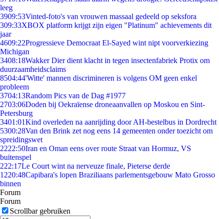
leeg
39
09:53
Vinted-foto's van vrouwen massaal gedeeld op seksfora
3
09:33
XBOX platform krijgt zijn eigen "Platinum" achievements dit
jaar
46
09:22
Progressieve Democraat El-Sayed wint nipt voorverkiezing
Michigan
34
08:18
Wakker Dier dient klacht in tegen insectenfabriek Protix om
duurzaamheidsclaims
85
04:44
'Witte' mannen discrimineren is volgens OM geen enkel
probleem
37
04:13
Random Pics van de Dag #1977
27
03:06
Doden bij Oekraïense droneaanvallen op Moskou en Sint-
Petersburg
34
01:01
Kind overleden na aanrijding door AH-bestelbus in Dordrecht
53
00:28
Van den Brink zet nog eens 14 gemeenten onder toezicht om
spreidingswet
22
22:50
Iran en Oman eens over route Straat van Hormuz, VS
buitenspel
2
22:17
Le Court wint na nerveuze finale, Pieterse derde
12
20:48
Capibara's lopen Braziliaans parlementsgebouw Mato Grosso
binnen
Forum
Forum
Scrollbar gebruiken