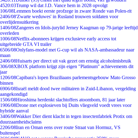
45
20:03
Trump wil dat J.D. Vance hem in 2028 opvolgt
1
06/08
Lemmen boekt eerste profzege in zware Ronde van Polen-rit
24
06/08
'Zwarte weduwes' in Rusland trouwen soldaten voor
overlijdensuitkering
14
06/08
Zangeres en Idols-jurylid Jerney Kaagman op 79-jarige leeftijd
overleden
10
06/08
Netflix-abonnees krijgen exclusieve early access tot
uitgebreide GTA VI trailer
65
06/08
Onlyfans-model met G-cup wil als NASA-ambassadeur naar
maan
24
06/08
Huisarts per direct uit vak gezet om ernstig alcoholmisbruik
3
06/08
XBOX platform krijgt zijn eigen "Platinum" achievements dit
jaar
12
06/08
Capibara's lopen Braziliaans parlementsgebouw Mato Grosso
binnen
69
06/08
Israël meldt dood twee militairen in Zuid-Libanon, vergelding
aangekondigd
15
06/08
Hiroshima herdenkt slachtoffers atoombom, 81 jaar later
19
06/08
Drone met explosieven bij Duits vliegveld voedt vrees voor
hybride aanval
34
06/08
Wakker Dier dient klacht in tegen insectenfabriek Protix om
duurzaamheidsclaims
22
06/08
Iran en Oman eens over route Straat van Hormuz, VS
buitenspel