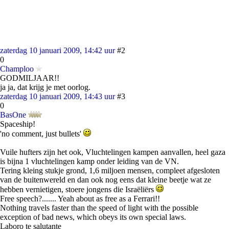
zaterdag 10 januari 2009, 14:42 uur
#2
0
Champloo
GODMILJAAR!!
ja ja, dat krijg je met oorlog.
zaterdag 10 januari 2009, 14:43 uur
#3
0
BasOne
Spaceship!
'no comment, just bullets'
Vuile hufters zijn het ook, Vluchtelingen kampen aanvallen, heel gaza
is bijna 1 vluchtelingen kamp onder leiding van de VN.
Tering kleing stukje grond, 1,6 miljoen mensen, compleet afgesloten
van de buitenwereld en dan ook nog eens dat kleine beetje wat ze
hebben vernietigen, stoere jongens die Israëliërs
Free speech?....... Yeah about as free as a Ferrari!!
Nothing travels faster than the speed of light with the possible
exception of bad news, which obeys its own special laws.
Laboro te salutante