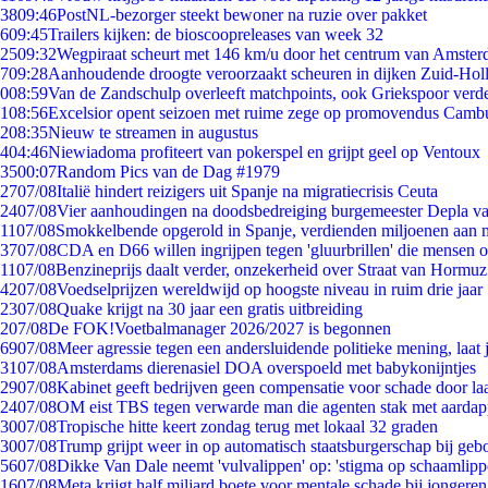
38
09:46
PostNL-bezorger steekt bewoner na ruzie over pakket
6
09:45
Trailers kijken: de bioscoopreleases van week 32
25
09:32
Wegpiraat scheurt met 146 km/u door het centrum van Amste
7
09:28
Aanhoudende droogte veroorzaakt scheuren in dijken Zuid-Hol
0
08:59
Van de Zandschulp overleeft matchpoints, ook Griekspoor verde
1
08:56
Excelsior opent seizoen met ruime zege op promovendus Camb
2
08:35
Nieuw te streamen in augustus
4
04:46
Niewiadoma profiteert van pokerspel en grijpt geel op Ventoux
35
00:07
Random Pics van de Dag #1979
27
07/08
Italië hindert reizigers uit Spanje na migratiecrisis Ceuta
24
07/08
Vier aanhoudingen na doodsbedreiging burgemeester Depla v
11
07/08
Smokkelbende opgerold in Spanje, verdienden miljoenen aan 
37
07/08
CDA en D66 willen ingrijpen tegen 'gluurbrillen' die mensen 
11
07/08
Benzineprijs daalt verder, onzekerheid over Straat van Hormuz 
42
07/08
Voedselprijzen wereldwijd op hoogste niveau in ruim drie jaar
23
07/08
Quake krijgt na 30 jaar een gratis uitbreiding
2
07/08
De FOK!Voetbalmanager 2026/2027 is begonnen
69
07/08
Meer agressie tegen een andersluidende politieke mening, laat j
31
07/08
Amsterdams dierenasiel DOA overspoeld met babykonijntjes
29
07/08
Kabinet geeft bedrijven geen compensatie voor schade door la
24
07/08
OM eist TBS tegen verwarde man die agenten stak met aardap
30
07/08
Tropische hitte keert zondag terug met lokaal 32 graden
30
07/08
Trump grijpt weer in op automatisch staatsburgerschap bij geb
56
07/08
Dikke Van Dale neemt 'vulvalippen' op: 'stigma op schaamlip
16
07/08
Meta krijgt half miljard boete voor mentale schade bij jongeren