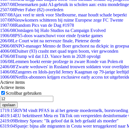
20
07/08
Denemarken pakt AI-gebruik in scholen aan: extra mondeling
25
07/08
Peter Faber (82) overleden
0
07/08
Ajax veel te sterk voor Shelbourne, maar houdt schade beperkt
1
07/08
Nieuwkomers schitteren bij ruime Europese zege FC Twente
19
07/08
Random Pics van de Dag #1978
15
06/08
Ontslagen bij Halo Studios na Campaign Evolved
19
06/08
PS5-doos waarschuwt voor einde fysieke games
2
06/08
Le Court wint na nerveuze finale, Pieterse derde
29
06/08
NPO-manager Menno de Boer geschorst na dickpic in groeps
40
06/08
Duitser (93) crasht met quad tegen boom, vier gewonden
47
06/08
Trump wil dat J.D. Vance hem in 2028 opvolgt
1
06/08
Lemmen boekt eerste profzege in zware Ronde van Polen-rit
24
06/08
'Zwarte weduwes' in Rusland trouwen soldaten voor overlijden
14
06/08
Zangeres en Idols-jurylid Jerney Kaagman op 79-jarige leeftij
10
06/08
Netflix-abonnees krijgen exclusieve early access tot uitgebreid
Actieve items
Actieve items
Scrollbar gebruiken
opslaan
17
19:15
RIVM vindt PFAS in al het geteste moedermelk, borstvoeding b
46
19:14
EU bekritiseert Meta en TikTok om verspreiden desinformatie
24
19:09
Britney Spears: "Ik geloof dat ik heb gefaald als moeder"
63
19:04
Spanje: bijna alle migranten in Ceuta weer teruggekeerd naar