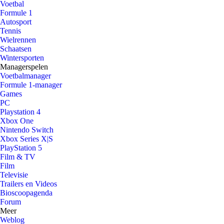
Voetbal
Formule 1
Autosport
Tennis
Wielrennen
Schaatsen
Wintersporten
Managerspelen
Voetbalmanager
Formule 1-manager
Games
PC
Playstation 4
Xbox One
Nintendo Switch
Xbox Series X|S
PlayStation 5
Film & TV
Film
Televisie
Trailers en Videos
Bioscoopagenda
Forum
Meer
Weblog