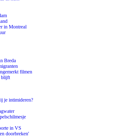
rdam
land
r in Montreal
uur
an Breda
migranten
ongemerkt filmen
blijft
ij je intimideren?
agwater
pelschilmesje
oorte in VS
pen doorbreken'