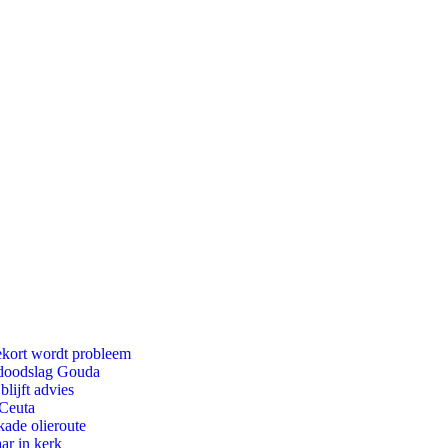
ekort wordt probleem
r doodslag Gouda
lijft advies
 Ceuta
kade olieroute
ar in kerk