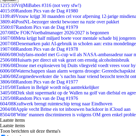
12
15:10
VrijMiBabes #316 (not very sfw!)
40
15:09
Random Pics van de Dag #1980
11
09:49
Vrouw krijgt 30 maanden cel voor afpersing 12-jarige misdiena
38
09:46
PostNL-bezorger steekt bewoner na ruzie over pakket
35
00:07
Random Pics van de Dag #1979
2
07/08
De FOK!Voetbalmanager 2026/2027 is begonnen
16
07/08
Meta krijgt half miljard boete voor mentale schade bij jongeren
20
07/08
Denemarken pakt AI-gebruik in scholen aan: extra mondeling
19
07/08
Random Pics van de Dag #1978
66
06/08
Onlyfans-model met G-cup wil als NASA-ambassadeur naar 
25
06/08
Huisarts per direct uit vak gezet om ernstig alcoholmisbruik
19
06/08
Drone met explosieven bij Duits vliegveld voedt vrees voor hy
60
06/08
Waterschappen slaan alarm wegens droogte: Gereedschapskist
24
06/08
Zorgmedewerkster die 's nachts haar vriend bezocht terecht on
38
06/08
Random Pics van de Dag #1977
21
05/08
Tanken in België wordt nóg aantrekkelijker
34
05/08
Dirk sluit supermarkt op de Wallen na golf van diefstal en agre
12
05/08
Random Pics van de Dag #1976
6
04/08
Kraftwerk brengt ruimteschip terug naar Eindhoven
20
04/08
Apple vecht Britse eis tot inbouwen backdoor in iCloud aan
85
04/08
'Witte' mannen discrimineren is volgens OM geen enkel probl
Laatste items
Laatste items
Toon berichten uit deze thema's