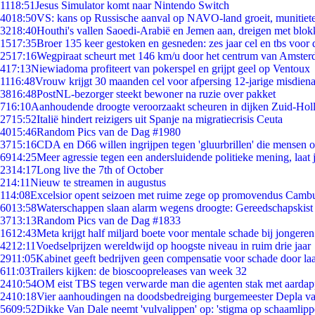
11
18:51
Jesus Simulator komt naar Nintendo Switch
40
18:50
VS: kans op Russische aanval op NAVO-land groeit, munitiet
32
18:40
Houthi's vallen Saoedi-Arabië en Jemen aan, dreigen met blok
15
17:35
Broer 135 keer gestoken en gesneden: zes jaar cel en tbs voo
25
17:16
Wegpiraat scheurt met 146 km/u door het centrum van Amste
4
17:13
Niewiadoma profiteert van pokerspel en grijpt geel op Ventoux
11
16:48
Vrouw krijgt 30 maanden cel voor afpersing 12-jarige misdiena
38
16:48
PostNL-bezorger steekt bewoner na ruzie over pakket
7
16:10
Aanhoudende droogte veroorzaakt scheuren in dijken Zuid-Hol
27
15:52
Italië hindert reizigers uit Spanje na migratiecrisis Ceuta
40
15:46
Random Pics van de Dag #1980
37
15:16
CDA en D66 willen ingrijpen tegen 'gluurbrillen' die mensen 
69
14:25
Meer agressie tegen een andersluidende politieke mening, laat j
23
14:17
Long live the 7th of October
2
14:11
Nieuw te streamen in augustus
1
14:08
Excelsior opent seizoen met ruime zege op promovendus Camb
60
13:58
Waterschappen slaan alarm wegens droogte: Gereedschapskist
37
13:13
Random Pics van de Dag #1833
16
12:43
Meta krijgt half miljard boete voor mentale schade bij jongeren
42
12:11
Voedselprijzen wereldwijd op hoogste niveau in ruim drie jaar
29
11:05
Kabinet geeft bedrijven geen compensatie voor schade door la
6
11:03
Trailers kijken: de bioscoopreleases van week 32
24
10:54
OM eist TBS tegen verwarde man die agenten stak met aardap
24
10:18
Vier aanhoudingen na doodsbedreiging burgemeester Depla v
56
09:52
Dikke Van Dale neemt 'vulvalippen' op: 'stigma op schaamlip