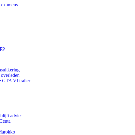
e examens
app
suitkering
d overleden
e GTA VI trailer
lijft advies
 Ceuta
 Marokko