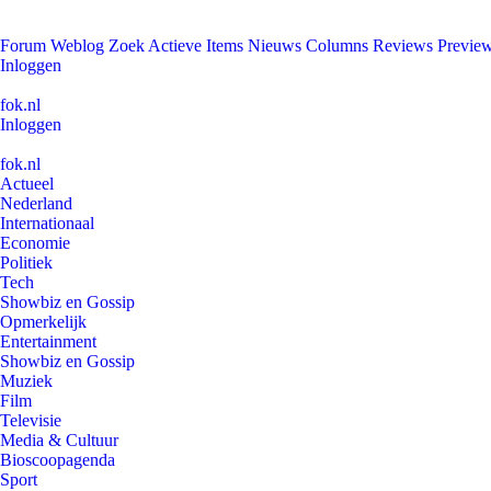
Forum
Weblog
Zoek
Actieve Items
Nieuws
Columns
Reviews
Previe
Inloggen
fok.nl
Inloggen
fok.nl
Actueel
Nederland
Internationaal
Economie
Politiek
Tech
Showbiz en Gossip
Opmerkelijk
Entertainment
Showbiz en Gossip
Muziek
Film
Televisie
Media & Cultuur
Bioscoopagenda
Sport