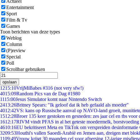
Actueel
Entertainment
Sport
Film & Tv
Games
Toon berichten van deze types
Weblog
Column
(P)review
Special
Poll
Scrollbar gebruiken
opslaan
12
15:10
VrijMiBabes #316 (not very sfw!)
40
15:09
Random Pics van de Dag #1980
11
15:00
Jesus Simulator komt naar Nintendo Switch
24
13:26
Britney Spears: "Ik geloof dat ik heb gefaald als moeder"
40
12:42
VS: kans op Russische aanval op NAVO-land groeit, munitiet
15
12:28
Broer 135 keer gestoken en gesneden: zes jaar cel en tbs voo
16
12:17
RIVM vindt PFAS in al het geteste moedermelk, borstvoeding b
46
10:16
EU bekritiseert Meta en TikTok om verspreiden desinformatie
32
09:53
Houthi's vallen Saoedi-Arabië en Jemen aan, dreigen met blok
11
09:49
Vrouw krijgt 30 maanden cel voor afpersing 12-jarige misdiena