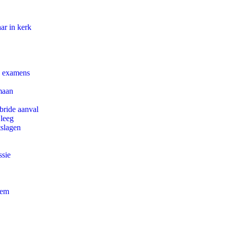
ar in kerk
e examens
maan
bride aanval
 leeg
tslagen
ssie
eem