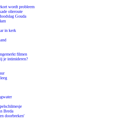
ekort wordt probleem
kade olieroute
r doodslag Gouda
rdam
ar in kerk
land
ongemerkt filmen
ij je intimideren?
uur
 leeg
agwater
pelschilmesje
an Breda
pen doorbreken'