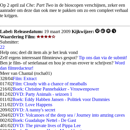
Op 2 april zal
Che: Part Two
in de bioscopen verschijnen, zeker een
aanrader om deze dan ook mee te pakken om zo een compleet verhaal
te krijgen.
Label:
Releasedatum:
19 maart 2009
Kijkwijzer:
Waardering Film:
Submitter:
22
Help ons; deel dit item als je het leuk vond
Zelf ergens interessant filmnieuws gespot?
Tip ons dan via de submit!
Ben je film- of seriefanaat en hou je ervan erover te schrijven?
Word
dan filmredacteur!
Meer van Chantal (rocha01)
3
28/04
Film: Extract
0
17/02
Film: Cloudy with a chance of meatballs
2
16/02
Boek: Christine Pannebakker - Vrouwenpower
8
12/02
DVD: Party Animals - seizoen 1
0
11/02
Boek: Eddy Habben Jansen - Politiek voor Dummies
2
11/02
DVD: Love Happens
2
09/02
DVD: A nanny's secret
2
04/02
DVD: Volcanoes of the deep sea / Journey into amzing caves
0
02/02
Boek: Guadalupe Nettel - De Gast
4
01/02
DVD: The pirvate lives of Pippa Lee