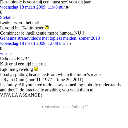
Deze biopic is voor mij een 'must see' voor dit jaar...
woensdag 18 maart 2009, 11:48 uur
#4
0
Stefan
Leuker wordt het niet
Ik vond het T-shirt beter
Combineer je intelligentie met je humor...NU!!
Geheime strandvideo's met topless meiden, zomer 2010
woensdag 18 maart 2009, 12:08 uur
#5
0
wise
Echoes - KL/B/
Kijk er al een tijd naar uit.
Lijkt me geweldig
I had a splitting headache.From which the future's made.
† Ryan Dunn (June 11, 1977 – June 20, 2011)
It's funny. All you have to do is say something nobody understands
and they'll do practically anything you want them to.
VIVA LA ASSANGE¡
▼ Advertentie door Refinery89