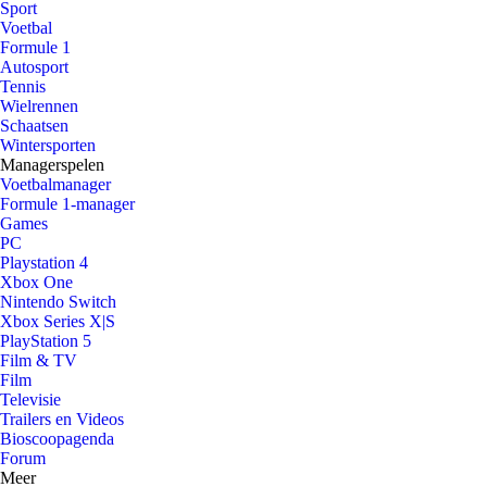
Sport
Voetbal
Formule 1
Autosport
Tennis
Wielrennen
Schaatsen
Wintersporten
Managerspelen
Voetbalmanager
Formule 1-manager
Games
PC
Playstation 4
Xbox One
Nintendo Switch
Xbox Series X|S
PlayStation 5
Film & TV
Film
Televisie
Trailers en Videos
Bioscoopagenda
Forum
Meer