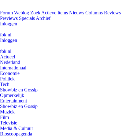
Forum
Weblog
Zoek
Actieve Items
Nieuws
Columns
Reviews
Previews
Specials
Archief
Inloggen
fok.nl
Inloggen
fok.nl
Actueel
Nederland
Internationaal
Economie
Politiek
Tech
Showbiz en Gossip
Opmerkelijk
Entertainment
Showbiz en Gossip
Muziek
Film
Televisie
Media & Cultuur
Bioscoopagenda