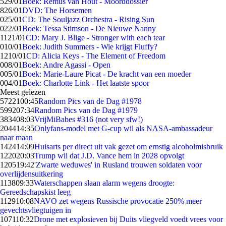
5
29/01
Boek: Remus van Hout - Moorddossier
8
26/01
DVD: The Horsemen
0
25/01
CD: The Souljazz Orchestra - Rising Sun
0
22/01
Boek: Tessa Stimson - De Nieuwe Nanny
11
21/01
CD: Mary J. Blige - Stronger with each tear
0
10/01
Boek: Judith Summers - Wie krijgt Fluffy?
12
10/01
CD: Alicia Keys - The Element of Freedom
0
08/01
Boek: Andre Agassi - Open
0
05/01
Boek: Marie-Laure Picat - De kracht van een moeder
0
04/01
Boek: Charlotte Link - Het laatste spoor
Meest gelezen
57221
00:45
Random Pics van de Dag #1978
5992
07:34
Random Pics van de Dag #1979
3834
08:03
VrijMiBabes #316 (not very sfw!)
2044
14:35
Onlyfans-model met G-cup wil als NASA-ambassadeur
naar maan
1424
14:09
Huisarts per direct uit vak gezet om ernstig alcoholmisbruik
1220
20:03
Trump wil dat J.D. Vance hem in 2028 opvolgt
1205
19:42
'Zwarte weduwes' in Rusland trouwen soldaten voor
overlijdensuitkering
1138
09:33
Waterschappen slaan alarm wegens droogte:
Gereedschapskist leeg
1129
10:08
NAVO zet wegens Russische provocatie 250% meer
gevechtsvliegtuigen in
1071
10:32
Drone met explosieven bij Duits vliegveld voedt vrees voor