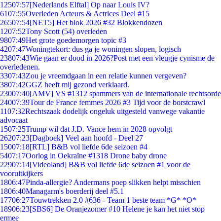
125
07:57
[Nederlands Elftal] Op naar Louis IV?
61
07:55
Overleden Acteurs & Actrices Deel #15
265
07:54
[NET5] Het blok 2026 #32 Blokkendozen
12
07:52
Tony Scott (54) overleden
98
07:49
Het grote goedemorgen topic #3
42
07:47
Woningtekort: dus ga je woningen slopen, logisch
238
07:43
Wie gaan er dood in 2026?Post met een vleugje cynisme de
overledenen.
33
07:43
Zou je vreemdgaan in een relatie kunnen vergeven?
38
07:42
GGZ heeft mij gezond verklaard.
230
07:40
[AMV] VS #1312 spammers van de internationale rechtsorde
240
07:39
Tour de France femmes 2026 #3 Tijd voor de borstcrawl
11
07:32
Rechtszaak dodelijk ongeluk uitgesteld vanwege vakantie
advocaat
15
07:25
Trump wil dat J.D. Vance hem in 2028 opvolgt
262
07:23
[Dagboek] Veel aan hoofd - Deel 27
150
07:18
[RTL] B&B vol liefde 6de seizoen #4
54
07:17
Oorlog in Oekraïne #1318 Drone baby drone
229
07:14
[Videoland] B&B vol liefde 6de seizoen #1 voor de
vooruitkijkers
18
06:47
Pinda-allergie? Andermans poep slikken helpt misschien
18
06:40
Managarm's boerderij deel #5.1
177
06:27
Touwtrekken 2.0 #636 - Team 1 beste team *G* *O*
189
06:23
[SBS6] De Oranjezomer #10 Helene je kan het niet stop
ermee