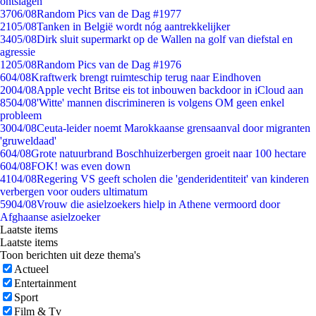
ontslagen
37
06/08
Random Pics van de Dag #1977
21
05/08
Tanken in België wordt nóg aantrekkelijker
34
05/08
Dirk sluit supermarkt op de Wallen na golf van diefstal en
agressie
12
05/08
Random Pics van de Dag #1976
6
04/08
Kraftwerk brengt ruimteschip terug naar Eindhoven
20
04/08
Apple vecht Britse eis tot inbouwen backdoor in iCloud aan
85
04/08
'Witte' mannen discrimineren is volgens OM geen enkel
probleem
30
04/08
Ceuta-leider noemt Marokkaanse grensaanval door migranten
'gruweldaad'
6
04/08
Grote natuurbrand Boschhuizerbergen groeit naar 100 hectare
6
04/08
FOK! was even down
41
04/08
Regering VS geeft scholen die 'genderidentiteit' van kinderen
verbergen voor ouders ultimatum
59
04/08
Vrouw die asielzoekers hielp in Athene vermoord door
Afghaanse asielzoeker
Laatste items
Laatste items
Toon berichten uit deze thema's
Actueel
Entertainment
Sport
Film & Tv