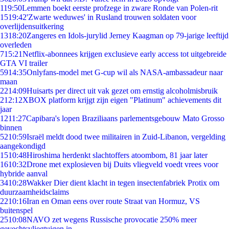
1
19:50
Lemmen boekt eerste profzege in zware Ronde van Polen-rit
15
19:42
'Zwarte weduwes' in Rusland trouwen soldaten voor
overlijdensuitkering
13
18:20
Zangeres en Idols-jurylid Jerney Kaagman op 79-jarige leeftijd
overleden
7
15:21
Netflix-abonnees krijgen exclusieve early access tot uitgebreide
GTA VI trailer
59
14:35
Onlyfans-model met G-cup wil als NASA-ambassadeur naar
maan
22
14:09
Huisarts per direct uit vak gezet om ernstig alcoholmisbruik
2
12:12
XBOX platform krijgt zijn eigen "Platinum" achievements dit
jaar
12
11:27
Capibara's lopen Braziliaans parlementsgebouw Mato Grosso
binnen
52
10:59
Israël meldt dood twee militairen in Zuid-Libanon, vergelding
aangekondigd
15
10:48
Hiroshima herdenkt slachtoffers atoombom, 81 jaar later
16
10:32
Drone met explosieven bij Duits vliegveld voedt vrees voor
hybride aanval
34
10:28
Wakker Dier dient klacht in tegen insectenfabriek Protix om
duurzaamheidsclaims
22
10:16
Iran en Oman eens over route Straat van Hormuz, VS
buitenspel
25
10:08
NAVO zet wegens Russische provocatie 250% meer
gevechtsvliegtuigen in