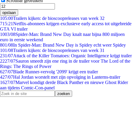
Scrollbar gebruiken
opslaan
1
05:00
Trailers kijken: de bioscoopreleases van week 32
7
15:21
Netflix-abonnees krijgen exclusieve early access tot uitgebreide
GTA VI trailer
10
03/08
Spider-Man: Brand New Day knalt naar bijna 800 miljoen
euro in eerste weekend
8
01/08
In Spider-Man: Brand New Day is Spidey echt weer Spidey
1
01/08
Trailers kijken: de bioscoopreleases van week 31
2
31/07
Attack of the Killer Tomatoes: Organic Intelligence krijgt trailer
22
27/07
Sauron smeedt zijn ene ring in de trailer voor The Lord of the
Rings: The Rings of Power
6
27/07
Blade Runner-vervolg '2099' krijgt een trailer
4
27/07
Hal Jordan worstelt met zijn opvolging in Lanterns-trailer
16
27/07
Marvel kondigt derde Black Panther en nieuwe Ghost Rider
aan tijdens Comic-Con-panel