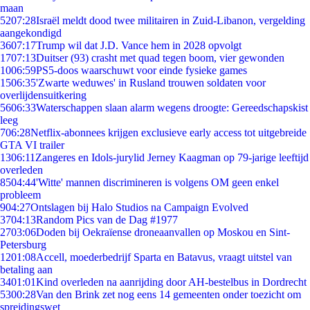
maan
52
07:28
Israël meldt dood twee militairen in Zuid-Libanon, vergelding
aangekondigd
36
07:17
Trump wil dat J.D. Vance hem in 2028 opvolgt
17
07:13
Duitser (93) crasht met quad tegen boom, vier gewonden
10
06:59
PS5-doos waarschuwt voor einde fysieke games
15
06:35
'Zwarte weduwes' in Rusland trouwen soldaten voor
overlijdensuitkering
56
06:33
Waterschappen slaan alarm wegens droogte: Gereedschapskist
leeg
7
06:28
Netflix-abonnees krijgen exclusieve early access tot uitgebreide
GTA VI trailer
13
06:11
Zangeres en Idols-jurylid Jerney Kaagman op 79-jarige leeftijd
overleden
85
04:44
'Witte' mannen discrimineren is volgens OM geen enkel
probleem
9
04:27
Ontslagen bij Halo Studios na Campaign Evolved
37
04:13
Random Pics van de Dag #1977
27
03:06
Doden bij Oekraïense droneaanvallen op Moskou en Sint-
Petersburg
12
01:08
Accell, moederbedrijf Sparta en Batavus, vraagt uitstel van
betaling aan
34
01:01
Kind overleden na aanrijding door AH-bestelbus in Dordrecht
53
00:28
Van den Brink zet nog eens 14 gemeenten onder toezicht om
spreidingswet