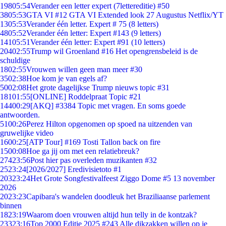
198
05:54
Verander een letter expert (7lettereditie) #50
38
05:53
GTA VI #12 GTA VI Extended look 27 Augustus Netflix/YT
13
05:53
Verander één letter. Expert # 75 (8 letters)
48
05:52
Verander één letter: Expert #143 (9 letters)
141
05:51
Verander één letter: Expert #91 (10 letters)
204
02:55
Trump wil Groenland #16 Het opengrensbeleid is de
schuldige
18
02:55
Vrouwen willen geen man meer #30
35
02:38
Hoe kom je van egels af?
50
02:08
Het grote dagelijkse Trump nieuws topic #31
181
01:55
[ONLINE] Roddelpraat Topic #21
144
00:29
[AKQ] #3384 Topic met vragen. En soms goede
antwoorden.
51
00:26
Perez Hilton opgenomen op spoed na uitzenden van
gruwelijke video
16
00:25
[ATP Tour] #169 Tosti Tallon back on fire
15
00:08
Hoe ga jij om met een relatiebreuk?
274
23:56
Post hier pas overleden muzikanten #32
25
23:24
[2026/2027] Eredivisietoto #1
203
23:24
Het Grote Songfestivalfeest Ziggo Dome #5 13 november
2026
20
23:23
Capibara's wandelen doodleuk het Braziliaanse parlement
binnen
18
23:19
Waarom doen vrouwen altijd hun telly in de kontzak?
233
23:16
Top 2000 Editie 2025 #243 Alle dikzakken willen op je