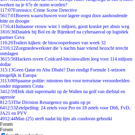
werken na je 67e de norm worden?
1
17:07
Forensics: Crime Scene Detective
56
17:01
Boeren waarschuwen voor lagere oogst door aanhoudende
hitte en droogte
17
16:41
Italiaanse vrouw wint 1 miljoen, gooit kraslot per abuis weg
18
16:36
Datalek bij Bol en de Bijenkorf na cyberaanval op logistiek
partner Ceva
1
16:26
Trailers kijken: de bioscoopreleases van week 32
23
16:12
Zorgmedewerkster die 's nachts haar vriend bezocht terecht
ontslagen
36
15:56
Hackers roven Coldcard-bitcoinwallets leeg voor 114 miljoen
dollar
3
15:13
Geen Qatar en Abu Dhabi? Dan eindigt Formule 1-seizoen
mogelijk in Europa
31
13:00
Spaanse politie: minstens tien voor terrorisme veroordeelden
onder migranten Ceuta
34
12:59
Dirk sluit supermarkt op de Wallen na golf van diefstal en
agressie
8
12:53
The Division Resurgence nu gratis op pc
64
12:53
Zetelpeiling: 24 zetels voor Pro en 18 zetels voor D66, FvD,
JA21 en PVV
49
12:44
Man (25) sterft nadat hij lijm als condoom gebruikt
Forum
Forum