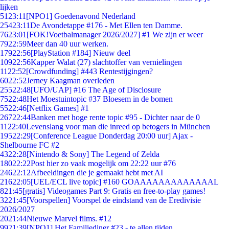
lijken
51
23:11
[NPO1] Goedenavond Nederland
254
23:11
De Avondetappe #176 - Met Ellen ten Damme.
76
23:01
[FOK!Voetbalmanager 2026/2027] #1 We zijn er weer
79
22:59
Meer dan 40 uur werken.
179
22:56
[PlayStation #184] Nieuw deel
109
22:56
Kapper Walat (27) slachtoffer van vernielingen
11
22:52
[Crowdfunding] #443 Rentestijgingen?
60
22:52
Jerney Kaagman overleden
255
22:48
[UFO/UAP] #16 The Age of Disclosure
75
22:48
Het Moestuintopic #37 Bloesem in de bomen
55
22:46
[Netflix Games] #1
267
22:44
Banken met hoge rente topic #95 - Dichter naar de 0
11
22:40
Levenslang voor man die inreed op betogers in München
195
22:29
[Conference League Donderdag 20:00 uur] Ajax -
Shelbourne FC #2
43
22:28
[Nintendo & Sony] The Legend of Zelda
180
22:22
Post hier zo vaak mogelijk om 22:22 uur #76
246
22:12
Afbeeldingen die je gemaakt hebt met AI
216
22:05
[UEL/ECL live topic] #160 GOAAAAAAAAAAAAAL
8
21:45
[gratis] Videogames Part 9: Gratis en free-to-play games!
32
21:45
[Voorspellen] Voorspel de eindstand van de Eredivisie
2026/2027
20
21:44
Nieuwe Marvel films. #12
99
21:39
[NPO1] Het Familiediner #23 - te allen tijden