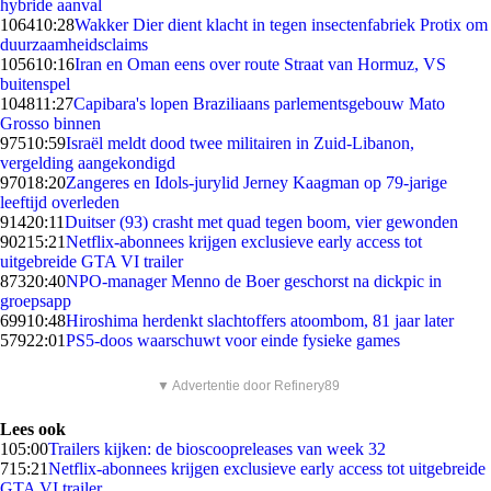
hybride aanval
1064
10:28
Wakker Dier dient klacht in tegen insectenfabriek Protix om
duurzaamheidsclaims
1056
10:16
Iran en Oman eens over route Straat van Hormuz, VS
buitenspel
1048
11:27
Capibara's lopen Braziliaans parlementsgebouw Mato
Grosso binnen
975
10:59
Israël meldt dood twee militairen in Zuid-Libanon,
vergelding aangekondigd
970
18:20
Zangeres en Idols-jurylid Jerney Kaagman op 79-jarige
leeftijd overleden
914
20:11
Duitser (93) crasht met quad tegen boom, vier gewonden
902
15:21
Netflix-abonnees krijgen exclusieve early access tot
uitgebreide GTA VI trailer
873
20:40
NPO-manager Menno de Boer geschorst na dickpic in
groepsapp
699
10:48
Hiroshima herdenkt slachtoffers atoombom, 81 jaar later
579
22:01
PS5-doos waarschuwt voor einde fysieke games
▼ Advertentie door Refinery89
Lees ook
1
05:00
Trailers kijken: de bioscoopreleases van week 32
7
15:21
Netflix-abonnees krijgen exclusieve early access tot uitgebreide
GTA VI trailer