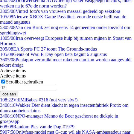
45
05/08
Doorwerken na AOW-leeftijd vaker vastgelegd in cao's, moet
werken na je 67e de norm worden?
38
05/08
Vinted-foto's van vrouwen massaal gedeeld op seksfora
1
05/08
Nieuwe XBOX Game Pass titels voor de eerste helft van de
maand augustus
53
05/08
Van den Brink zet nog eens 14 gemeenten onder toezicht om
spreidingswet
18
05/08
Iran overweegt Europese hulp bij ruimen mijnen in Straat van
Hormuz
3
05/08
EA Sports FC 27 toont The Grounds-modus
1
05/08
Gears of War: E-Day open beta begint 6 augustus
36
05/08
Pentagon verbruikt meer raketten dan kan worden aangevuld,
tekort dreigt
Actieve items
Actieve items
Scrollbar gebruiken
opslaan
1
08:22
VrijMiBabes #316 (not very sfw!)
34
08:18
Wakker Dier dient klacht in tegen insectenfabriek Protix om
duurzaamheidsclaims
24
08:10
NPO-manager Menno de Boer geschorst na dickpic in
groepsapp
6
08:08
Random Pics van de Dag #1979
59
07:58
Onlyfans-model met G-cup wil als NASA-ambassadeur naar