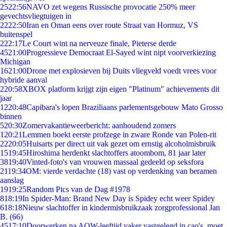
25
22:56
NAVO zet wegens Russische provocatie 250% meer
gevechtsvliegtuigen in
22
22:50
Iran en Oman eens over route Straat van Hormuz, VS
buitenspel
2
22:17
Le Court wint na nerveuze finale, Pieterse derde
45
21:00
Progressieve Democraat El-Sayed wint nipt voorverkiezing
Michigan
16
21:00
Drone met explosieven bij Duits vliegveld voedt vrees voor
hybride aanval
2
20:58
XBOX platform krijgt zijn eigen "Platinum" achievements dit
jaar
12
20:48
Capibara's lopen Braziliaans parlementsgebouw Mato Grosso
binnen
5
20:30
Zomervakantieweerbericht: aanhoudend zomers
1
20:21
Lemmen boekt eerste profzege in zware Ronde van Polen-rit
22
20:05
Huisarts per direct uit vak gezet om ernstig alcoholmisbruik
15
19:45
Hiroshima herdenkt slachtoffers atoombom, 81 jaar later
38
19:40
Vinted-foto's van vrouwen massaal gedeeld op seksfora
21
19:34
OM: vierde verdachte (18) vast op verdenking van beramen
aanslag
19
19:25
Random Pics van de Dag #1978
8
18:19
In Spider-Man: Brand New Day is Spidey echt weer Spidey
6
18:18
Nieuw slachtoffer in kindermisbruikzaak zorgprofessional Jan
B. (66)
45
17:10
Doorwerken na AOW-leeftijd vaker vastgelegd in cao's, moet