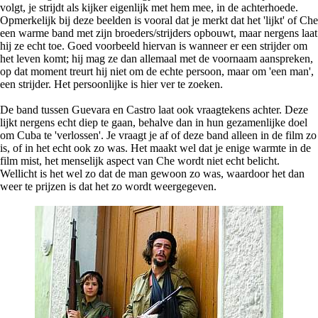
volgt, je strijdt als kijker eigenlijk met hem mee, in de achterhoede.
Opmerkelijk bij deze beelden is vooral dat je merkt dat het 'lijkt' of Che
een warme band met zijn broeders/strijders opbouwt, maar nergens laat
hij ze echt toe. Goed voorbeeld hiervan is wanneer er een strijder om
het leven komt; hij mag ze dan allemaal met de voornaam aanspreken,
op dat moment treurt hij niet om de echte persoon, maar om 'een man',
een strijder. Het persoonlijke is hier ver te zoeken.
De band tussen Guevara en Castro laat ook vraagtekens achter. Deze
lijkt nergens echt diep te gaan, behalve dan in hun gezamenlijke doel
om Cuba te 'verlossen'. Je vraagt je af of deze band alleen in de film zo
is, of in het echt ook zo was. Het maakt wel dat je enige warmte in de
film mist, het menselijk aspect van Che wordt niet echt belicht.
Wellicht is het wel zo dat de man gewoon zo was, waardoor het dan
weer te prijzen is dat het zo wordt weergegeven.