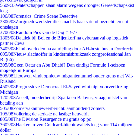
56
09:33
Waterschappen slaan alarm wegens droogte: Gereedschapskist
leeg
1
06/08
Forensics: Crime Scene Detective
23
06/08
Zorgmedewerkster die 's nachts haar vriend bezocht terecht
ontslagen
37
06/08
Random Pics van de Dag #1977
18
05/08
Datalek bij Bol en de Bijenkorf na cyberaanval op logistiek
partner Ceva
34
05/08
Kind overleden na aanrijding door AH-bestelbus in Dordrecht
6
05/08
Nieuw slachtoffer in kindermisbruikzaak zorgprofessional Jan
B. (66)
3
05/08
Geen Qatar en Abu Dhabi? Dan eindigt Formule 1-seizoen
mogelijk in Europa
5
05/08
Litouwen vindt opnieuw migrantentunnel onder grens met Wit-
Rusland
45
05/08
Progressieve Democraat El-Sayed wint nipt voorverkiezing
Michigan
12
05/08
Accell, moederbedrijf Sparta en Batavus, vraagt uitstel van
betaling aan
5
05/08
Zomervakantieweerbericht: aanhoudend zomers
1
05/08
Vollering de sterkste na lastige heuvelrit
8
05/08
The Division Resurgence nu gratis op pc
36
05/08
Hackers roven Coldcard-bitcoinwallets leeg voor 114 miljoen
dollar