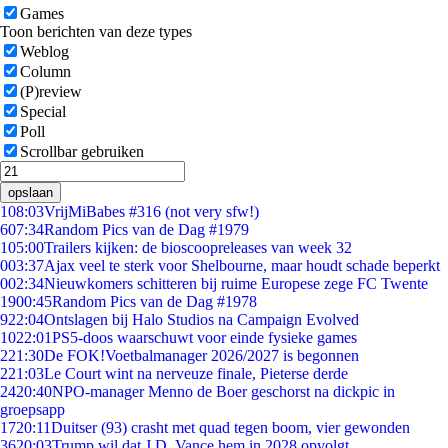
Games
Toon berichten van deze types
Weblog
Column
(P)review
Special
Poll
Scrollbar gebruiken
opslaan
1
08:03
VrijMiBabes #316 (not very sfw!)
6
07:34
Random Pics van de Dag #1979
1
05:00
Trailers kijken: de bioscoopreleases van week 32
0
03:37
Ajax veel te sterk voor Shelbourne, maar houdt schade beperkt
0
02:34
Nieuwkomers schitteren bij ruime Europese zege FC Twente
19
00:45
Random Pics van de Dag #1978
9
22:04
Ontslagen bij Halo Studios na Campaign Evolved
10
22:01
PS5-doos waarschuwt voor einde fysieke games
2
21:30
De FOK!Voetbalmanager 2026/2027 is begonnen
2
21:03
Le Court wint na nerveuze finale, Pieterse derde
24
20:40
NPO-manager Menno de Boer geschorst na dickpic in
groepsapp
17
20:11
Duitser (93) crasht met quad tegen boom, vier gewonden
36
20:03
Trump wil dat J.D. Vance hem in 2028 opvolgt