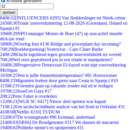
Scrollbar gebruiken
opslaan
84
08:32
[INFLUENCERS #295] Van flodderslinger tot Shrek-crème
245
08:30
Totale zonsverduistering 12-08-2026 (Groenland, IJsland en
Spanje) #1
106
08:29
NPO-manager Menno de Boer (47) op non-actief stuurde
dick-pic rond
189
08:29
Oorlog Iran #136 Bridge and powerplant day incoming?
7
08:29
[Boekbespreking] Yesteryear - Caro Claire Burke
24
08:28
Klacht ingediend tegen grootste insectenfabriek ter wereld
7
08:28
Wel eens geprobeerd jou in een relatie te manipuleren?
104
08:28
Progressieve Democraat El-Sayed wint nipt voorverkiezing
Michigan
165
08:25
Wat is jullie binnenhuistemperatuur? #81 Horrorzomer
84
08:25
Migranten breken door grens naar Ceuta in Spanje,l #10
115
08:23
Vrienden gaan op vakantie zonder mij uit te nodigen
197
08:22
Israel en Gaza #17
2
08:22
Peter Faber is overleden
132
08:21
[WLR SC #417] Nieuw deel openen was kaputt
71
08:12
Een tactische/militaire analyse van het front in Oekraïne #31
41
08:08
[Netflix #210] TUDUM
152
08:07
De woningmarkt #96 Eenmaal, andermaal
214
08:03
[SBS6] De Bondgenoten #317 We dansen de macaroni
194
08:02
Politieke meme's en spotprenten #11