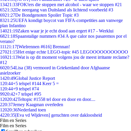
134
21:33
FOK!ers die stoppen met alcohol - waar we stoppen #21
65
21:32
De neergang van Duitsland als lichtend voorbeeld #3
69
21:27
De Bondgenoten Spoiler Topic #3
83
21:25
UEFA kondigt boycot van FIFA-competities aan vanwege
plan Infantino
140
21:19
Zaken waar je je echt dood aan ergert #17 - Werklui
68
21:18
Spaanstalige nummers #34 A que calor nos pasaremos por el
verano?
111
21:17
[Wielrennen #616] Brennan!
270
21:15
Het enige echte LEGO-topic #45 LEGOOOOOOOOOOO
169
21:13
Wat is op dit moment volgens jou de meest irritante reclame?
#12
60
20:54
Lisa (38) vermoord in Griekenland door Afghaanse
asielzoeker
14
20:49
Global Justice Report
1
20:44
+5 telspel #144 Keer 5 =
1
20:44
+9 telspel #74
99
20:42
+7 telspel #95
120
20:42
Teltopic #1558 tel door en door en door....
2
20:37
Jerney Kaagman overleden
120
20:36
Nederland toen
42
20:35
[Eva vd Wijdeven] geruchten over dakloosheid
Film en Series
Film en Series