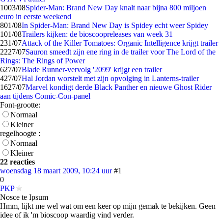
10
03/08
Spider-Man: Brand New Day knalt naar bijna 800 miljoen
euro in eerste weekend
8
01/08
In Spider-Man: Brand New Day is Spidey echt weer Spidey
1
01/08
Trailers kijken: de bioscoopreleases van week 31
2
31/07
Attack of the Killer Tomatoes: Organic Intelligence krijgt trailer
22
27/07
Sauron smeedt zijn ene ring in de trailer voor The Lord of the
Rings: The Rings of Power
6
27/07
Blade Runner-vervolg '2099' krijgt een trailer
4
27/07
Hal Jordan worstelt met zijn opvolging in Lanterns-trailer
16
27/07
Marvel kondigt derde Black Panther en nieuwe Ghost Rider
aan tijdens Comic-Con-panel
Font-grootte:
Normaal
Kleiner
regelhoogte :
Normaal
Kleiner
22 reacties
woensdag 18 maart 2009, 10:24 uur
#1
0
PKP
Nosce te Ipsum
Hmm, lijkt me wel wat om een keer op mijn gemak te bekijken. Geen
idee of ik 'm bioscoop waardig vind verder.