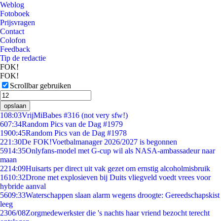
Weblog
Fotoboek
Prijsvragen
Contact
Colofon
Feedback
Tip de redactie
FOK!
FOK!
Scrollbar gebruiken
opslaan
1
08:03
VrijMiBabes #316 (not very sfw!)
6
07:34
Random Pics van de Dag #1979
19
00:45
Random Pics van de Dag #1978
2
21:30
De FOK!Voetbalmanager 2026/2027 is begonnen
59
14:35
Onlyfans-model met G-cup wil als NASA-ambassadeur naar
maan
22
14:09
Huisarts per direct uit vak gezet om ernstig alcoholmisbruik
16
10:32
Drone met explosieven bij Duits vliegveld voedt vrees voor
hybride aanval
56
09:33
Waterschappen slaan alarm wegens droogte: Gereedschapskist
leeg
23
06/08
Zorgmedewerkster die 's nachts haar vriend bezocht terecht