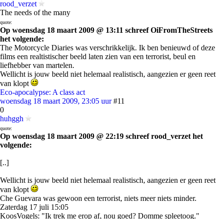
rood_verzet
The needs of the many
quote:
Op woensdag 18 maart 2009 @ 13:11 schreef OiFromTheStreets
het volgende:
The Motorcycle Diaries was verschrikkelijk. Ik ben benieuwd of deze
films een realtistischer beeld laten zien van een terrorist, beul en
liefhebber van martelen.
Wellicht is jouw beeld niet helemaal realistisch, aangezien er geen reet
van klopt
Eco-apocalypse: A class act
woensdag 18 maart 2009, 23:05 uur
#11
0
huhggh
quote:
Op woensdag 18 maart 2009 @ 22:19 schreef rood_verzet het
volgende:
[..]
Wellicht is jouw beeld niet helemaal realistisch, aangezien er geen reet
van klopt
Che Guevara was gewoon een terrorist, niets meer niets minder.
Zaterdag 17 juli 15:05
KoosVogels: "Ik trek me erop af, nou goed? Domme spleetoog."