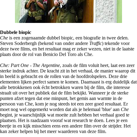
Dubbele biopic
Che
is een zogenaamde dubbel biopic, een biografie in twee delen.
Steven Soderbergh (bekend van onder andere
Traffic
) tekende voor
deze twee films, en het resultaat mag er zeker wezen, niet in de laatste
plaats door de rol van Benicio Del Toro als Che.
Che: Part One - The Argentine
, zoals de film voluit heet, laat een zeer
sterke indruk achter. De kracht zit in het verhaal, de manier waarop dit
in beeld is gebracht en de rollen van de hoofdrolspelers. Deze drie
elementen lijken perfect samen te komen. Daarnaast is erg duidelijk dat
alle betrokkenen ook écht betrokken waren bij de film, die interesse
straalt uit over het publiek dat de film bekijkt. Wanneer je de sterke
punten afzet tegen dat ene minpunt, het gemis aan warmte in de
persoon van Che, kom je nog steeds tot een zeer goed resultaat. Er
moet nog wel opgemerkt worden dat als je helemaal 'blue' aan
Che
begint, je waarschijnlijk wat moeite zult hebben het verhaal goed te
plaatsen. Het is raadzaam vooraf wat research te doen. Lees je een
beetje in en kijk misschien eens een andere film over de strijder. Het
kan zeker helpen bij het meer waarderen van deze film.