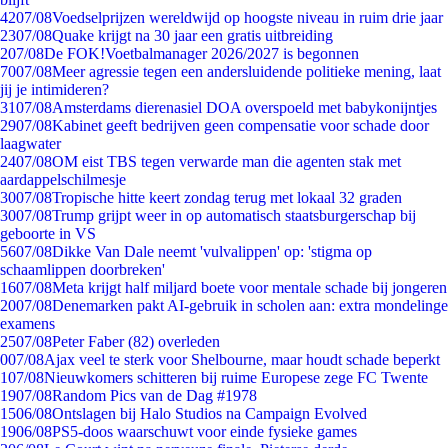
42
07/08
Voedselprijzen wereldwijd op hoogste niveau in ruim drie jaar
23
07/08
Quake krijgt na 30 jaar een gratis uitbreiding
2
07/08
De FOK!Voetbalmanager 2026/2027 is begonnen
70
07/08
Meer agressie tegen een andersluidende politieke mening, laat
jij je intimideren?
31
07/08
Amsterdams dierenasiel DOA overspoeld met babykonijntjes
29
07/08
Kabinet geeft bedrijven geen compensatie voor schade door
laagwater
24
07/08
OM eist TBS tegen verwarde man die agenten stak met
aardappelschilmesje
30
07/08
Tropische hitte keert zondag terug met lokaal 32 graden
30
07/08
Trump grijpt weer in op automatisch staatsburgerschap bij
geboorte in VS
56
07/08
Dikke Van Dale neemt 'vulvalippen' op: 'stigma op
schaamlippen doorbreken'
16
07/08
Meta krijgt half miljard boete voor mentale schade bij jongeren
20
07/08
Denemarken pakt AI-gebruik in scholen aan: extra mondelinge
examens
25
07/08
Peter Faber (82) overleden
0
07/08
Ajax veel te sterk voor Shelbourne, maar houdt schade beperkt
1
07/08
Nieuwkomers schitteren bij ruime Europese zege FC Twente
19
07/08
Random Pics van de Dag #1978
15
06/08
Ontslagen bij Halo Studios na Campaign Evolved
19
06/08
PS5-doos waarschuwt voor einde fysieke games