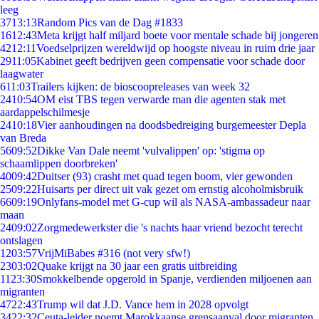
leeg
37
13:13
Random Pics van de Dag #1833
16
12:43
Meta krijgt half miljard boete voor mentale schade bij jongeren
42
12:11
Voedselprijzen wereldwijd op hoogste niveau in ruim drie jaar
29
11:05
Kabinet geeft bedrijven geen compensatie voor schade door
laagwater
6
11:03
Trailers kijken: de bioscoopreleases van week 32
24
10:54
OM eist TBS tegen verwarde man die agenten stak met
aardappelschilmesje
24
10:18
Vier aanhoudingen na doodsbedreiging burgemeester Depla
van Breda
56
09:52
Dikke Van Dale neemt 'vulvalippen' op: 'stigma op
schaamlippen doorbreken'
40
09:42
Duitser (93) crasht met quad tegen boom, vier gewonden
25
09:22
Huisarts per direct uit vak gezet om ernstig alcoholmisbruik
66
09:19
Onlyfans-model met G-cup wil als NASA-ambassadeur naar
maan
24
09:02
Zorgmedewerkster die 's nachts haar vriend bezocht terecht
ontslagen
12
03:57
VrijMiBabes #316 (not very sfw!)
23
03:02
Quake krijgt na 30 jaar een gratis uitbreiding
11
23:30
Smokkelbende opgerold in Spanje, verdienden miljoenen aan
migranten
47
22:43
Trump wil dat J.D. Vance hem in 2028 opvolgt
34
22:32
Ceuta-leider noemt Marokkaanse grensaanval door migranten