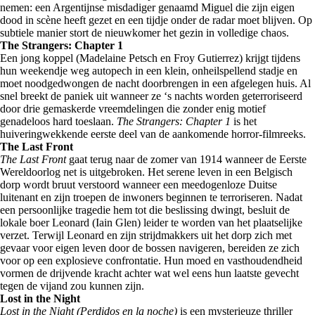
nemen: een Argentijnse misdadiger genaamd Miguel die zijn eigen
dood in scène heeft gezet en een tijdje onder de radar moet blijven. Op
subtiele manier stort de nieuwkomer het gezin in volledige chaos.
The Strangers: Chapter 1
Een jong koppel (Madelaine Petsch en Froy Gutierrez) krijgt tijdens
hun weekendje weg autopech in een klein, onheilspellend stadje en
moet noodgedwongen de nacht doorbrengen in een afgelegen huis. Al
snel breekt de paniek uit wanneer ze ‘s nachts worden geterroriseerd
door drie gemaskerde vreemdelingen die zonder enig motief
genadeloos hard toeslaan.
The Strangers: Chapter 1
is het
huiveringwekkende eerste deel van de aankomende horror-filmreeks.
The Last Front
The Last Front
gaat terug naar de zomer van 1914 wanneer de Eerste
Wereldoorlog net is uitgebroken. Het serene leven in een Belgisch
dorp wordt bruut verstoord wanneer een meedogenloze Duitse
luitenant en zijn troepen de inwoners beginnen te terroriseren. Nadat
een persoonlijke tragedie hem tot die beslissing dwingt, besluit de
lokale boer Leonard (Iain Glen) leider te worden van het plaatselijke
verzet. Terwijl Leonard en zijn strijdmakkers uit het dorp zich met
gevaar voor eigen leven door de bossen navigeren, bereiden ze zich
voor op een explosieve confrontatie. Hun moed en vasthoudendheid
vormen de drijvende kracht achter wat wel eens hun laatste gevecht
tegen de vijand zou kunnen zijn.
Lost in the Night
Lost in the Night (Perdidos en la noche)
is een mysterieuze thriller