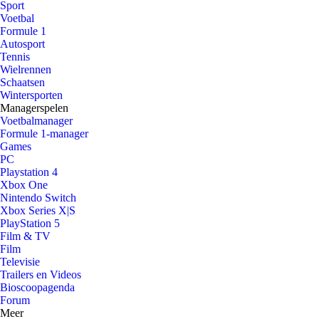
Sport
Voetbal
Formule 1
Autosport
Tennis
Wielrennen
Schaatsen
Wintersporten
Managerspelen
Voetbalmanager
Formule 1-manager
Games
PC
Playstation 4
Xbox One
Nintendo Switch
Xbox Series X|S
PlayStation 5
Film & TV
Film
Televisie
Trailers en Videos
Bioscoopagenda
Forum
Meer