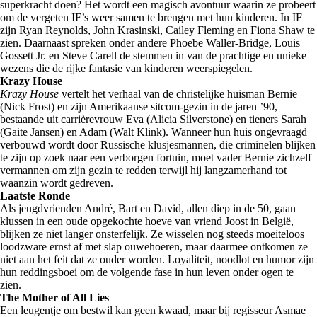
superkracht doen? Het wordt een magisch avontuur waarin ze probeert
om de vergeten IF’s weer samen te brengen met hun kinderen. In IF
zijn Ryan Reynolds, John Krasinski, Cailey Fleming en Fiona Shaw te
zien. Daarnaast spreken onder andere Phoebe Waller-Bridge, Louis
Gossett Jr. en Steve Carell de stemmen in van de prachtige en unieke
wezens die de rijke fantasie van kinderen weerspiegelen.
Krazy House
Krazy House
vertelt het verhaal van de christelijke huisman Bernie
(Nick Frost) en zijn Amerikaanse sitcom-gezin in de jaren ’90,
bestaande uit carrièrevrouw Eva (Alicia Silverstone) en tieners Sarah
(Gaite Jansen) en Adam (Walt Klink). Wanneer hun huis ongevraagd
verbouwd wordt door Russische klusjesmannen, die criminelen blijken
te zijn op zoek naar een verborgen fortuin, moet vader Bernie zichzelf
vermannen om zijn gezin te redden terwijl hij langzamerhand tot
waanzin wordt gedreven.
Laatste Ronde
Als jeugdvrienden André, Bart en David, allen diep in de 50, gaan
klussen in een oude opgekochte hoeve van vriend Joost in België,
blijken ze niet langer onsterfelijk. Ze wisselen nog steeds moeiteloos
loodzware ernst af met slap ouwehoeren, maar daarmee ontkomen ze
niet aan het feit dat ze ouder worden. Loyaliteit, noodlot en humor zijn
hun reddingsboei om de volgende fase in hun leven onder ogen te
zien.
The Mother of All Lies
Een leugentje om bestwil kan geen kwaad, maar bij regisseur Asmae