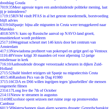
doodslag Gouda
70
19:35
Meer agressie tegen een andersluidende politieke mening, laat
jij je intimideren?
17
19:15
RIVM vindt PFAS in al het geteste moedermelk, borstvoeding
blijft advies
63
19:04
Spanje: bijna alle migranten in Ceuta weer teruggekeerd naar
Marokko
40
18:50
VS: kans op Russische aanval op NAVO-land groeit,
munitietekort wordt probleem
25
17:16
Wegpiraat scheurt met 146 km/u door het centrum van
Amsterdam
4
17:13
Niewiadoma profiteert van pokerspel en grijpt geel op Ventoux
11
16:48
Vrouw krijgt 30 maanden cel voor afpersing 12-jarige
misdienaar in kerk
7
16:10
Aanhoudende droogte veroorzaakt scheuren in dijken Zuid-
Holland
27
15:52
Italië hindert reizigers uit Spanje na migratiecrisis Ceuta
40
15:46
Random Pics van de Dag #1980
37
15:16
CDA en D66 willen ingrijpen tegen 'gluurbrillen' die mensen
ongemerkt filmen
23
14:17
Long live the 7th of October
2
14:11
Nieuw te streamen in augustus
1
14:08
Excelsior opent seizoen met ruime zege op promovendus
Cambuur
60
13:58
Waterschappen slaan alarm wegens droogte: Gereedschapskist