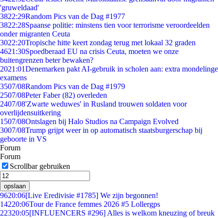
'gruweldaad'
38
22:29
Random Pics van de Dag #1977
38
22:28
Spaanse politie: minstens tien voor terrorisme veroordeelden
onder migranten Ceuta
30
22:20
Tropische hitte keert zondag terug met lokaal 32 graden
46
21:30
Spoedberaad EU na crisis Ceuta, moeten we onze
buitengrenzen beter bewaken?
20
21:01
Denemarken pakt AI-gebruik in scholen aan: extra mondelinge
examens
35
07/08
Random Pics van de Dag #1979
25
07/08
Peter Faber (82) overleden
24
07/08
'Zwarte weduwes' in Rusland trouwen soldaten voor
overlijdensuitkering
15
07/08
Ontslagen bij Halo Studios na Campaign Evolved
30
07/08
Trump grijpt weer in op automatisch staatsburgerschap bij
geboorte in VS
Forum
Forum
Scrollbar gebruiken
opslaan
96
20:06
[Live Eredivisie #1785] We zijn begonnen!
142
20:06
Tour de France femmes 2026 #5 Lollergps
223
20:05
[INFLUENCERS #296] Alles is welkom kneuzing of breuk