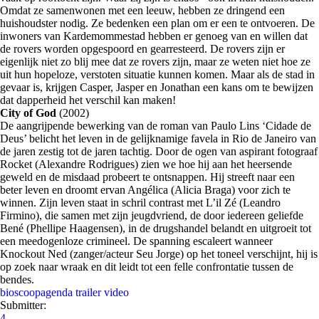
Omdat ze samenwonen met een leeuw, hebben ze dringend een
huishoudster nodig. Ze bedenken een plan om er een te ontvoeren. De
inwoners van Kardemommestad hebben er genoeg van en willen dat
de rovers worden opgespoord en gearresteerd. De rovers zijn er
eigenlijk niet zo blij mee dat ze rovers zijn, maar ze weten niet hoe ze
uit hun hopeloze, verstoten situatie kunnen komen. Maar als de stad in
gevaar is, krijgen Casper, Jasper en Jonathan een kans om te bewijzen
dat dapperheid het verschil kan maken!
City of God
(2002)
De aangrijpende bewerking van de roman van Paulo Lins ‘Cidade de
Deus’ belicht het leven in de gelijknamige favela in Rio de Janeiro van
de jaren zestig tot de jaren tachtig. Door de ogen van aspirant fotograaf
Rocket (Alexandre Rodrigues) zien we hoe hij aan het heersende
geweld en de misdaad probeert te ontsnappen. Hij streeft naar een
beter leven en droomt ervan Angélica (Alicia Braga) voor zich te
winnen. Zijn leven staat in schril contrast met L’il Zé (Leandro
Firmino), die samen met zijn jeugdvriend, de door iedereen geliefde
Bené (Phellipe Haagensen), in de drugshandel belandt en uitgroeit tot
een meedogenloze crimineel. De spanning escaleert wanneer
Knockout Ned (zanger/acteur Seu Jorge) op het toneel verschijnt, hij is
op zoek naar wraak en dit leidt tot een felle confrontatie tussen de
bendes.
bioscoopagenda
trailer
video
Submitter:
4