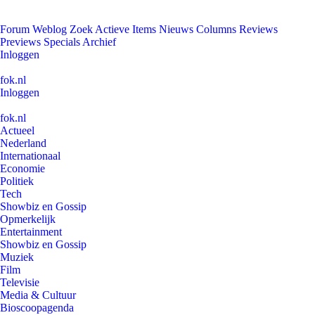
Forum
Weblog
Zoek
Actieve Items
Nieuws
Columns
Reviews
Previews
Specials
Archief
Inloggen
fok.nl
Inloggen
fok.nl
Actueel
Nederland
Internationaal
Economie
Politiek
Tech
Showbiz en Gossip
Opmerkelijk
Entertainment
Showbiz en Gossip
Muziek
Film
Televisie
Media & Cultuur
Bioscoopagenda