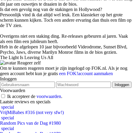
dit jaar om ouwetjes te draaien in de bios.
Is dat een gevolg nog van de stakingen in Hollywood?
Persoonlijk vind ik dat altijd wel leuk. Een klassieker op het grote
scherm kunnen kijken. Toch een andere ervaring dan thuis een film op
de TV zien.
Overigens niet een staking ding. Re-releases gebeuren al jaren. Vaak
als een film een jubileum heeft.
Heb in de afgelopen 10 jaar bijvoorbeeld Videodrome, Sunset Blvd,
Psycho, Jaws, diverse Marilyn Monroe films in de bios gezien.
The Light Is Leaving Us All
Reageer zelf
Om te kunnen reageren moet je zijn ingelogd op FOK.nl. Als je nog
geen account hebt kun je gratis
een FOK!account aanmaken
Inloggen
Voorwaarden
Ik accepteer de
voorwaarden
.
Laatste reviews en specials
special
VrijMiBabes #316 (not very sfw!)
special
Random Pics van de Dag #1980
special