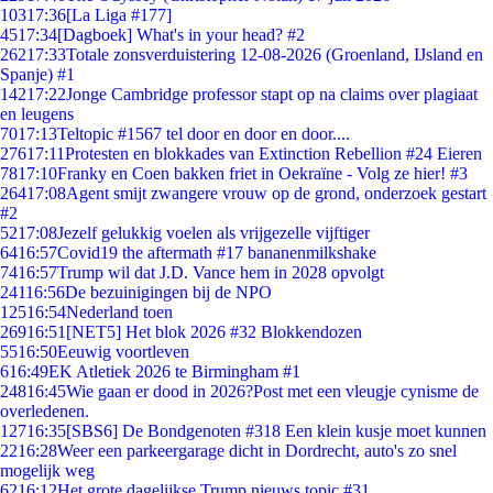
103
17:36
[La Liga #177]
45
17:34
[Dagboek] What's in your head? #2
262
17:33
Totale zonsverduistering 12-08-2026 (Groenland, IJsland en
Spanje) #1
142
17:22
Jonge Cambridge professor stapt op na claims over plagiaat
en leugens
70
17:13
Teltopic #1567 tel door en door en door....
276
17:11
Protesten en blokkades van Extinction Rebellion #24 Eieren
78
17:10
Franky en Coen bakken friet in Oekraïne - Volg ze hier! #3
264
17:08
Agent smijt zwangere vrouw op de grond, onderzoek gestart
#2
52
17:08
Jezelf gelukkig voelen als vrijgezelle vijftiger
64
16:57
Covid19 the aftermath #17 bananenmilkshake
74
16:57
Trump wil dat J.D. Vance hem in 2028 opvolgt
241
16:56
De bezuinigingen bij de NPO
125
16:54
Nederland toen
269
16:51
[NET5] Het blok 2026 #32 Blokkendozen
55
16:50
Eeuwig voortleven
6
16:49
EK Atletiek 2026 te Birmingham #1
248
16:45
Wie gaan er dood in 2026?Post met een vleugje cynisme de
overledenen.
127
16:35
[SBS6] De Bondgenoten #318 Een klein kusje moet kunnen
22
16:28
Weer een parkeergarage dicht in Dordrecht, auto's zo snel
mogelijk weg
62
16:12
Het grote dagelijkse Trump nieuws topic #31