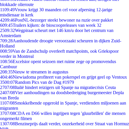
blokkade olieroute
11
09:49
Vrouw krijgt 30 maanden cel voor afpersing 12-jarige
misdienaar in kerk
42
09:46
PostNL-bezorger steekt bewoner na ruzie over pakket
6
09:45
Trailers kijken: de bioscoopreleases van week 32
25
09:32
Wegpiraat scheurt met 146 km/u door het centrum van
Amsterdam
7
09:28
Aanhoudende droogte veroorzaakt scheuren in dijken Zuid-
Holland
0
08:59
Van de Zandschulp overleeft matchpoints, ook Griekspoor
verder in Montreal
1
08:56
Excelsior opent seizoen met ruime zege op promovendus
Cambuur
2
08:35
Nieuw te streamen in augustus
4
04:46
Niewiadoma profiteert van pokerspel en grijpt geel op Ventoux
35
00:07
Random Pics van de Dag #1979
27
07/08
Italië hindert reizigers uit Spanje na migratiecrisis Ceuta
24
07/08
Vier aanhoudingen na doodsbedreiging burgemeester Depla
van Breda
11
07/08
Smokkelbende opgerold in Spanje, verdienden miljoenen aan
migranten
37
07/08
CDA en D66 willen ingrijpen tegen 'gluurbrillen' die mensen
ongemerkt filmen
13
07/08
Benzineprijs daalt verder, onzekerheid over Straat van Hormuz
blijft