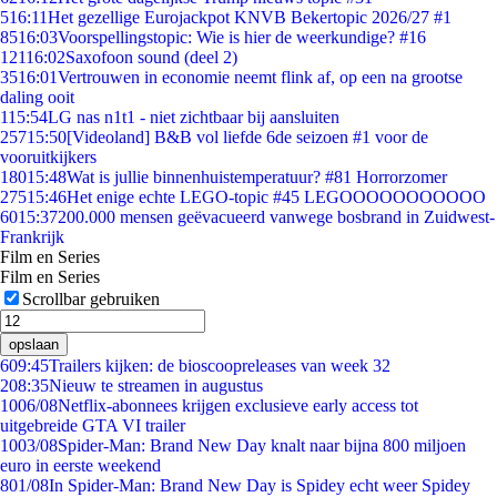
5
16:11
Het gezellige Eurojackpot KNVB Bekertopic 2026/27 #1
85
16:03
Voorspellingstopic: Wie is hier de weerkundige? #16
121
16:02
Saxofoon sound (deel 2)
35
16:01
Vertrouwen in economie neemt flink af, op een na grootse
daling ooit
1
15:54
LG nas n1t1 - niet zichtbaar bij aansluiten
257
15:50
[Videoland] B&B vol liefde 6de seizoen #1 voor de
vooruitkijkers
180
15:48
Wat is jullie binnenhuistemperatuur? #81 Horrorzomer
275
15:46
Het enige echte LEGO-topic #45 LEGOOOOOOOOOOO
60
15:37
200.000 mensen geëvacueerd vanwege bosbrand in Zuidwest-
Frankrijk
Film en Series
Film en Series
Scrollbar gebruiken
opslaan
6
09:45
Trailers kijken: de bioscoopreleases van week 32
2
08:35
Nieuw te streamen in augustus
10
06/08
Netflix-abonnees krijgen exclusieve early access tot
uitgebreide GTA VI trailer
10
03/08
Spider-Man: Brand New Day knalt naar bijna 800 miljoen
euro in eerste weekend
8
01/08
In Spider-Man: Brand New Day is Spidey echt weer Spidey