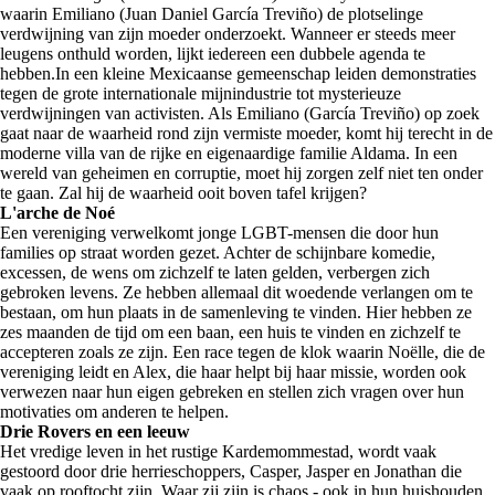
waarin Emiliano (Juan Daniel García Treviño) de plotselinge
verdwijning van zijn moeder onderzoekt. Wanneer er steeds meer
leugens onthuld worden, lijkt iedereen een dubbele agenda te
hebben.In een kleine Mexicaanse gemeenschap leiden demonstraties
tegen de grote internationale mijnindustrie tot mysterieuze
verdwijningen van activisten. Als Emiliano (García Treviño) op zoek
gaat naar de waarheid rond zijn vermiste moeder, komt hij terecht in de
moderne villa van de rijke en eigenaardige familie Aldama. In een
wereld van geheimen en corruptie, moet hij zorgen zelf niet ten onder
te gaan. Zal hij de waarheid ooit boven tafel krijgen?
L'arche de Noé
Een vereniging verwelkomt jonge LGBT-mensen die door hun
families op straat worden gezet. Achter de schijnbare komedie,
excessen, de wens om zichzelf te laten gelden, verbergen zich
gebroken levens. Ze hebben allemaal dit woedende verlangen om te
bestaan, om hun plaats in de samenleving te vinden. Hier hebben ze
zes maanden de tijd om een baan, een huis te vinden en zichzelf te
accepteren zoals ze zijn. Een race tegen de klok waarin Noëlle, die de
vereniging leidt en Alex, die haar helpt bij haar missie, worden ook
verwezen naar hun eigen gebreken en stellen zich vragen over hun
motivaties om anderen te helpen.
Drie Rovers en een leeuw
Het vredige leven in het rustige Kardemommestad, wordt vaak
gestoord door drie herrieschoppers, Casper, Jasper en Jonathan die
vaak op rooftocht zijn. Waar zij zijn is chaos - ook in hun huishouden.