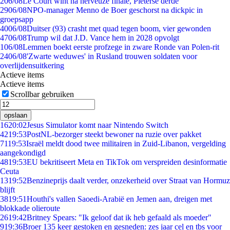
2
06/08
Le Court wint na nerveuze finale, Pieterse derde
29
06/08
NPO-manager Menno de Boer geschorst na dickpic in
groepsapp
40
06/08
Duitser (93) crasht met quad tegen boom, vier gewonden
47
06/08
Trump wil dat J.D. Vance hem in 2028 opvolgt
1
06/08
Lemmen boekt eerste profzege in zware Ronde van Polen-rit
24
06/08
'Zwarte weduwes' in Rusland trouwen soldaten voor
overlijdensuitkering
Actieve items
Actieve items
Scrollbar gebruiken
opslaan
16
20:02
Jesus Simulator komt naar Nintendo Switch
42
19:53
PostNL-bezorger steekt bewoner na ruzie over pakket
71
19:53
Israël meldt dood twee militairen in Zuid-Libanon, vergelding
aangekondigd
48
19:53
EU bekritiseert Meta en TikTok om verspreiden desinformatie
Ceuta
13
19:52
Benzineprijs daalt verder, onzekerheid over Straat van Hormuz
blijft
38
19:51
Houthi's vallen Saoedi-Arabië en Jemen aan, dreigen met
blokkade olieroute
26
19:42
Britney Spears: "Ik geloof dat ik heb gefaald als moeder"
9
19:36
Broer 135 keer gestoken en gesneden: zes jaar cel en tbs voor