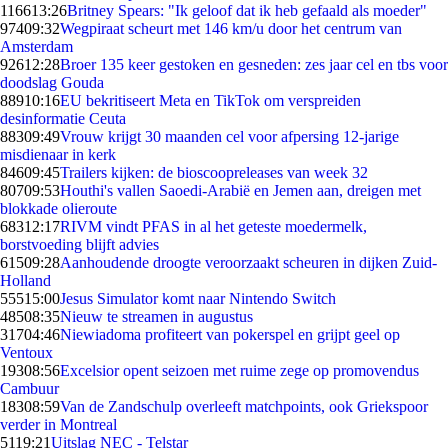
1166
13:26
Britney Spears: "Ik geloof dat ik heb gefaald als moeder"
974
09:32
Wegpiraat scheurt met 146 km/u door het centrum van
Amsterdam
926
12:28
Broer 135 keer gestoken en gesneden: zes jaar cel en tbs voor
doodslag Gouda
889
10:16
EU bekritiseert Meta en TikTok om verspreiden
desinformatie Ceuta
883
09:49
Vrouw krijgt 30 maanden cel voor afpersing 12-jarige
misdienaar in kerk
846
09:45
Trailers kijken: de bioscoopreleases van week 32
807
09:53
Houthi's vallen Saoedi-Arabië en Jemen aan, dreigen met
blokkade olieroute
683
12:17
RIVM vindt PFAS in al het geteste moedermelk,
borstvoeding blijft advies
615
09:28
Aanhoudende droogte veroorzaakt scheuren in dijken Zuid-
Holland
555
15:00
Jesus Simulator komt naar Nintendo Switch
485
08:35
Nieuw te streamen in augustus
317
04:46
Niewiadoma profiteert van pokerspel en grijpt geel op
Ventoux
193
08:56
Excelsior opent seizoen met ruime zege op promovendus
Cambuur
183
08:59
Van de Zandschulp overleeft matchpoints, ook Griekspoor
verder in Montreal
51
19:21
Uitslag NEC - Telstar