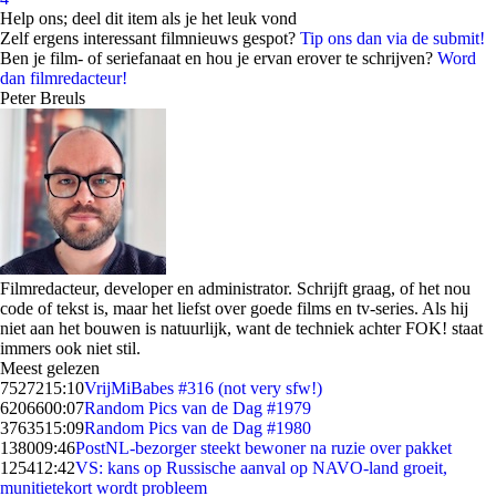
Help ons; deel dit item als je het leuk vond
Zelf ergens interessant filmnieuws gespot?
Tip ons dan via de submit!
Ben je film- of seriefanaat en hou je ervan erover te schrijven?
Word
dan filmredacteur!
Peter Breuls
Filmredacteur, developer en administrator. Schrijft graag, of het nou
code of tekst is, maar het liefst over goede films en tv-series. Als hij
niet aan het bouwen is natuurlijk, want de techniek achter FOK! staat
immers ook niet stil.
Meest gelezen
75272
15:10
VrijMiBabes #316 (not very sfw!)
62066
00:07
Random Pics van de Dag #1979
37635
15:09
Random Pics van de Dag #1980
1380
09:46
PostNL-bezorger steekt bewoner na ruzie over pakket
1254
12:42
VS: kans op Russische aanval op NAVO-land groeit,
munitietekort wordt probleem