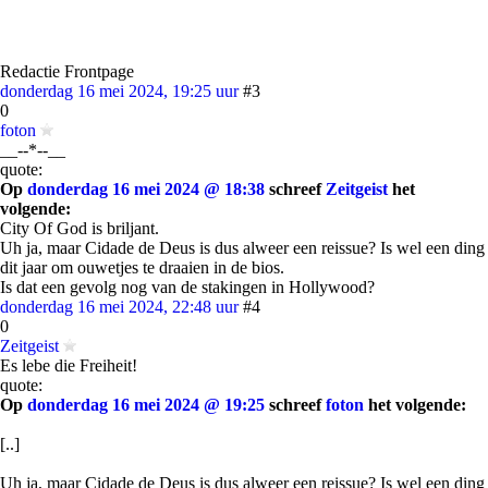
Redactie Frontpage
donderdag 16 mei 2024, 19:25 uur
#3
0
foton
__--*--__
quote:
Op
donderdag 16 mei 2024 @ 18:38
schreef
Zeitgeist
het
volgende:
City Of God is briljant.
Uh ja, maar Cidade de Deus is dus alweer een reissue? Is wel een ding
dit jaar om ouwetjes te draaien in de bios.
Is dat een gevolg nog van de stakingen in Hollywood?
donderdag 16 mei 2024, 22:48 uur
#4
0
Zeitgeist
Es lebe die Freiheit!
quote:
Op
donderdag 16 mei 2024 @ 19:25
schreef
foton
het volgende:
[..]
Uh ja, maar Cidade de Deus is dus alweer een reissue? Is wel een ding