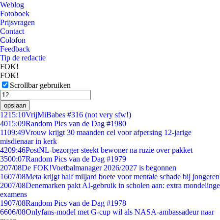
Weblog
Fotoboek
Prijsvragen
Contact
Colofon
Feedback
Tip de redactie
FOK!
FOK!
Scrollbar gebruiken
opslaan
12
15:10
VrijMiBabes #316 (not very sfw!)
40
15:09
Random Pics van de Dag #1980
11
09:49
Vrouw krijgt 30 maanden cel voor afpersing 12-jarige
misdienaar in kerk
42
09:46
PostNL-bezorger steekt bewoner na ruzie over pakket
35
00:07
Random Pics van de Dag #1979
2
07/08
De FOK!Voetbalmanager 2026/2027 is begonnen
16
07/08
Meta krijgt half miljard boete voor mentale schade bij jongeren
20
07/08
Denemarken pakt AI-gebruik in scholen aan: extra mondelinge
examens
19
07/08
Random Pics van de Dag #1978
66
06/08
Onlyfans-model met G-cup wil als NASA-ambassadeur naar