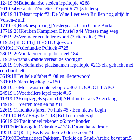
124
19:36
Buitenlandse steden lepeltopic #268
20
19:34
Verander één letter. Expert # 75 (8 letters)
105
19:31
Telstar-topic #2: De Witte Leeuwen Brullen nog altijd in
Velsen-Zuid!
17
19:29
[Boekbespreking] Yesteryear - Caro Claire Burke
177
19:28
[Keuken Kampioen Divisie] #44 Vitesse mag weg
205
19:26
Verander een letter expert (7lettereditie) #50
0
19:22
[SHO FB] The SHO goes on
89
19:21
Nederlandse Politiek #725
280
19:20
Van kleuter tot puber deel 184
3
19:20
Ariana Grande verlaat de spotlight.
228
19:19
Nederlandse plaatsnamen lepeltopic #213 elk gehucht met
een bord telt
36
19:18
Het hele alfabet #108 en 4letterwoord
38
19:16
Dierenlepeltopic #150
136
19:16
Meisjesnamenlepeltopic #367 LOOOOL LAPO
245
19:15
Voetballers lepel topic #16
113
19:12
Koopzegels sparen bij AH duurt straks 2x zo lang
149
19:11
Sterren toen en nu #11
226
19:11
archito's jaren '70 huis #5 - Een nieuw begin
72
19:10
[HAZES-gate #118] Echt een leuk wijf
166
19:09
Traditioneel tekenen #6; met honden
191
19:06
Oorlog in Oekraïne #1318 Drone baby drone
195
19:04
[RTL] B&B vol liefde 6de seizoen #4
27
19:03
Defensiepact Pakistan, Turkije en Saudi-Arabië bevat art.5