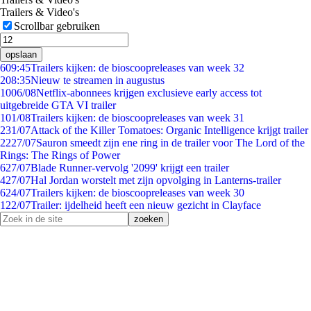
Trailers & Video's
Scrollbar gebruiken
opslaan
6
09:45
Trailers kijken: de bioscoopreleases van week 32
2
08:35
Nieuw te streamen in augustus
10
06/08
Netflix-abonnees krijgen exclusieve early access tot
uitgebreide GTA VI trailer
1
01/08
Trailers kijken: de bioscoopreleases van week 31
2
31/07
Attack of the Killer Tomatoes: Organic Intelligence krijgt trailer
22
27/07
Sauron smeedt zijn ene ring in de trailer voor The Lord of the
Rings: The Rings of Power
6
27/07
Blade Runner-vervolg '2099' krijgt een trailer
4
27/07
Hal Jordan worstelt met zijn opvolging in Lanterns-trailer
6
24/07
Trailers kijken: de bioscoopreleases van week 30
1
22/07
Trailer: ijdelheid heeft een nieuw gezicht in Clayface