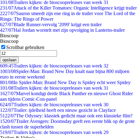
1
01/08
Trailers kijken: de bioscoopreleases van week 31
2
31/07
Attack of the Killer Tomatoes: Organic Intelligence krijgt trailer
22
27/07
Sauron smeedt zijn ene ring in de trailer voor The Lord of the
Rings: The Rings of Power
6
27/07
Blade Runner-vervolg '2099' krijgt een trailer
4
27/07
Hal Jordan worstelt met zijn opvolging in Lanterns-trailer
Bioscoop
Bioscoop
Scrollbar gebruiken
opslaan
6
09:45
Trailers kijken: de bioscoopreleases van week 32
10
03/08
Spider-Man: Brand New Day knalt naar bijna 800 miljoen
euro in eerste weekend
8
01/08
In Spider-Man: Brand New Day is Spidey echt weer Spidey
1
01/08
Trailers kijken: de bioscoopreleases van week 31
16
27/07
Marvel kondigt derde Black Panther en nieuwe Ghost Rider
aan tijdens Comic-Con-panel
6
24/07
Trailers kijken: de bioscoopreleases van week 30
1
22/07
Trailer: ijdelheid heeft een nieuw gezicht in Clayface
51
22/07
The Odyssey: klassiek gedicht maar ook een klassieke film?
15
20/07
Trailer Avengers: Doomsday geeft een eerste blik op de grote
clash tussen de superhelden
5
19/07
Trailers kijken: de bioscoopreleases van week 29
Trailers & Video's