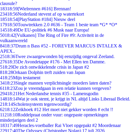
clausule?
183
18:59
[Wielrennen #616] Brennan!
234
18:56
Nederland stevent af op watertekort
185
18:54
[PlayStation #184] Nieuw deel
179
18:50
Touwtrekken 2.0 #636 - Team 1 beste team *G* *O*
145
18:49
De EU-politiek #6 Musk naar Europa!
50
18:42
[Vulkanen] The Ring of Fire #9: Activiteit in de
vulkaanwereld
84
18:37
Drum n Bass #52 - FOREVER MARCUS INTALEX &
APEX..
25
18:36
Twee zwaargewonden bij eenzijdig ongeval Zeeland.
276
18:35
De Avondetappe #176 - Met Ellen ten Damme.
5
18:29
De zich ontwikkelende crisis in Japan #2
8
18:28
Orkaan Dolphin treft zuiden van Japan
4
18:25
Mijn testament
34
18:23
Single mannen verplichtsingle moeders laten daten?
61
18:23
Zou je vreemdgaan in een relatie kunnen vergeven?
294
18:21
Het Nederlandse tennis #35 - Lamensgodin
148
18:14
Wat je ook stemt, je krijgt in NL altijd Links Liberaal Beleid.
2
18:14
Scholensysteem tegenwoordig?
62
18:12
Zeikhoek #12 Het moet niet gekker worden # echt !!
112
18:10
Roddelpraat onder vuur: ongepaste opmerkingen
minderjarigen deel 2
183
17:49
Heracles-voetballer Rai Vloet opgepakt #2 Moordenaar
229
17:40
The Odyssey (Christopher Nolan) 17 juli 2026