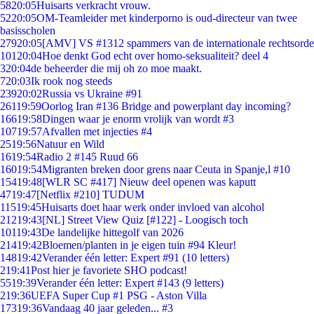
58
20:05
Huisarts verkracht vrouw.
52
20:05
OM-Teamleider met kinderporno is oud-directeur van twee
basisscholen
279
20:05
[AMV] VS #1312 spammers van de internationale rechtsorde
101
20:04
Hoe denkt God echt over homo-seksualiteit? deel 4
3
20:04
de beheerder die mij oh zo moe maakt.
7
20:03
Ik rook nog steeds
239
20:02
Russia vs Ukraine #91
261
19:59
Oorlog Iran #136 Bridge and powerplant day incoming?
166
19:58
Dingen waar je enorm vrolijk van wordt #3
107
19:57
Afvallen met injecties #4
25
19:56
Natuur en Wild
16
19:54
Radio 2 #145 Ruud 66
160
19:54
Migranten breken door grens naar Ceuta in Spanje,l #10
154
19:48
[WLR SC #417] Nieuw deel openen was kaputt
47
19:47
[Netflix #210] TUDUM
115
19:45
Huisarts doet haar werk onder invloed van alcohol
212
19:43
[NL] Street View Quiz [#122] - Loogisch toch
101
19:43
De landelijke hittegolf van 2026
214
19:42
Bloemen/planten in je eigen tuin #94 Kleur!
148
19:42
Verander één letter: Expert #91 (10 letters)
2
19:41
Post hier je favoriete SHO podcast!
55
19:39
Verander één letter: Expert #143 (9 letters)
2
19:36
UEFA Super Cup #1 PSG - Aston Villa
173
19:36
Vandaag 40 jaar geleden... #3