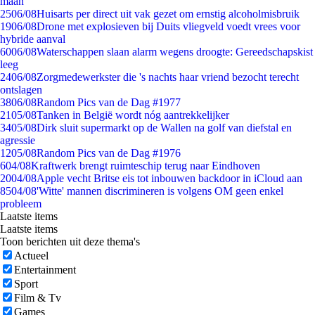
maan
25
06/08
Huisarts per direct uit vak gezet om ernstig alcoholmisbruik
19
06/08
Drone met explosieven bij Duits vliegveld voedt vrees voor
hybride aanval
60
06/08
Waterschappen slaan alarm wegens droogte: Gereedschapskist
leeg
24
06/08
Zorgmedewerkster die 's nachts haar vriend bezocht terecht
ontslagen
38
06/08
Random Pics van de Dag #1977
21
05/08
Tanken in België wordt nóg aantrekkelijker
34
05/08
Dirk sluit supermarkt op de Wallen na golf van diefstal en
agressie
12
05/08
Random Pics van de Dag #1976
6
04/08
Kraftwerk brengt ruimteschip terug naar Eindhoven
20
04/08
Apple vecht Britse eis tot inbouwen backdoor in iCloud aan
85
04/08
'Witte' mannen discrimineren is volgens OM geen enkel
probleem
Laatste items
Laatste items
Toon berichten uit deze thema's
Actueel
Entertainment
Sport
Film & Tv
Games