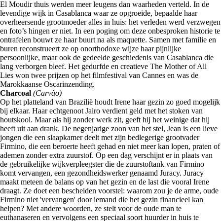
El Moudir thuis werden meer leugens dan waarheden verteld. In de
levendige wijk in Casablanca waar ze opgroeide, bepaalde haar
overheersende grootmoeder alles in huis: het verleden werd verzwegen
en foto’s hingen er niet. In een poging om deze onbesproken historie te
ontrafelen bouwt ze haar buurt na als maquette. Samen met familie en
buren reconstrueert ze op onorthodoxe wijze haar pijnlijke
persoonlijke, maar ook de gedeelde geschiedenis van Casablanca die
lang verborgen bleef. Het gedurfde en creatieve The Mother of All
Lies won twee prijzen op het filmfestival van Cannes en was de
Marokkaanse Oscarinzending.
Charcoal
(Carvão)
Op het platteland van Brazilië houdt Irene haar gezin zo goed mogelijk
bij elkaar. Haar echtgenoot Jairo verdient geld met het stoken van
houtskool. Maar als hij zonder werk zit, geeft hij het weinige dat hij
heeft uit aan drank. De negenjarige zoon van het stel, Jean is een lieve
jongen die een slaapkamer deelt met zijn bedlegerige grootvader
Firmino, die een beroerte heeft gehad en niet meer kan lopen, praten of
ademen zonder extra zuurstof. Op een dag verschijnt er in plaats van
de gebruikelijke wijkverpleegster die de zuurstoftank van Firmino
komt vervangen, een gezondheidswerker genaamd Juracy. Juracy
maakt meteen de balans op van het gezin en de last die vooral Irene
draagt. Ze doet een bescheiden voorstel: waarom zou je de arme, oude
Firmino niet 'vervangen' door iemand die het gezin financieel kan
helpen? Met andere woorden, ze stelt voor de oude man te
euthanaseren en vervolgens een speciaal soort huurder in huis te