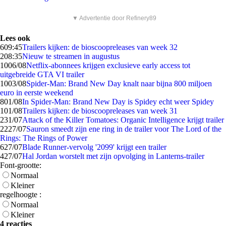
▼ Advertentie door Refinery89
Lees ook
6
09:45
Trailers kijken: de bioscoopreleases van week 32
2
08:35
Nieuw te streamen in augustus
10
06/08
Netflix-abonnees krijgen exclusieve early access tot
uitgebreide GTA VI trailer
10
03/08
Spider-Man: Brand New Day knalt naar bijna 800 miljoen
euro in eerste weekend
8
01/08
In Spider-Man: Brand New Day is Spidey echt weer Spidey
1
01/08
Trailers kijken: de bioscoopreleases van week 31
2
31/07
Attack of the Killer Tomatoes: Organic Intelligence krijgt trailer
22
27/07
Sauron smeedt zijn ene ring in de trailer voor The Lord of the
Rings: The Rings of Power
6
27/07
Blade Runner-vervolg '2099' krijgt een trailer
4
27/07
Hal Jordan worstelt met zijn opvolging in Lanterns-trailer
Font-grootte:
Normaal
Kleiner
regelhoogte :
Normaal
Kleiner
4 reacties