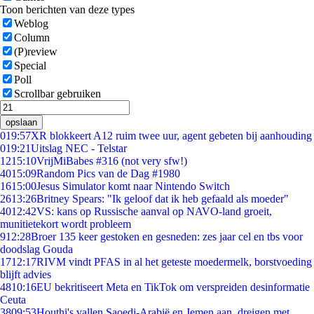
Toon berichten van deze types
Weblog
Column
(P)review
Special
Poll
Scrollbar gebruiken
opslaan
0
19:57
XR blokkeert A12 ruim twee uur, agent gebeten bij aanhouding
0
19:21
Uitslag NEC - Telstar
12
15:10
VrijMiBabes #316 (not very sfw!)
40
15:09
Random Pics van de Dag #1980
16
15:00
Jesus Simulator komt naar Nintendo Switch
26
13:26
Britney Spears: "Ik geloof dat ik heb gefaald als moeder"
40
12:42
VS: kans op Russische aanval op NAVO-land groeit,
munitietekort wordt probleem
9
12:28
Broer 135 keer gestoken en gesneden: zes jaar cel en tbs voor
doodslag Gouda
17
12:17
RIVM vindt PFAS in al het geteste moedermelk, borstvoeding
blijft advies
48
10:16
EU bekritiseert Meta en TikTok om verspreiden desinformatie
Ceuta
38
09:53
Houthi's vallen Saoedi-Arabië en Jemen aan, dreigen met