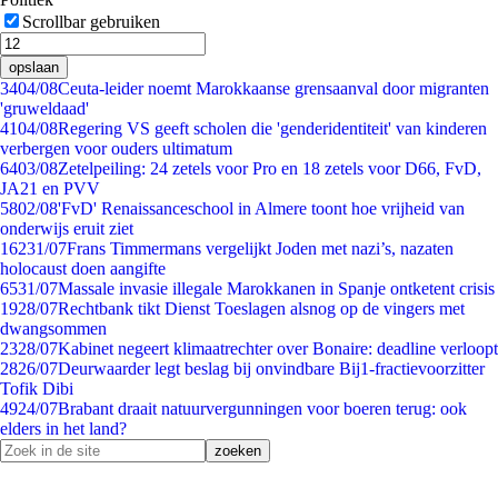
Scrollbar gebruiken
opslaan
34
04/08
Ceuta-leider noemt Marokkaanse grensaanval door migranten
'gruweldaad'
41
04/08
Regering VS geeft scholen die 'genderidentiteit' van kinderen
verbergen voor ouders ultimatum
64
03/08
Zetelpeiling: 24 zetels voor Pro en 18 zetels voor D66, FvD,
JA21 en PVV
58
02/08
'FvD' Renaissanceschool in Almere toont hoe vrijheid van
onderwijs eruit ziet
162
31/07
Frans Timmermans vergelijkt Joden met nazi’s, nazaten
holocaust doen aangifte
65
31/07
Massale invasie illegale Marokkanen in Spanje ontketent crisis
19
28/07
Rechtbank tikt Dienst Toeslagen alsnog op de vingers met
dwangsommen
23
28/07
Kabinet negeert klimaatrechter over Bonaire: deadline verloopt
28
26/07
Deurwaarder legt beslag bij onvindbare Bij1-fractievoorzitter
Tofik Dibi
49
24/07
Brabant draait natuurvergunningen voor boeren terug: ook
elders in het land?