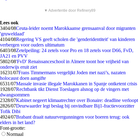
▼ Advertentie door Refinery89
Lees ook
34
04/08
Ceuta-leider noemt Marokkaanse grensaanval door migranten
'gruweldaad'
41
04/08
Regering VS geeft scholen die 'genderidentiteit' van kinderen
verbergen voor ouders ultimatum
64
03/08
Zetelpeiling: 24 zetels voor Pro en 18 zetels voor D66, FvD,
JA21 en PVV
58
02/08
'FvD' Renaissanceschool in Almere toont hoe vrijheid van
onderwijs eruit ziet
162
31/07
Frans Timmermans vergelijkt Joden met nazi’s, nazaten
holocaust doen aangifte
65
31/07
Massale invasie illegale Marokkanen in Spanje ontketent crisis
19
28/07
Rechtbank tikt Dienst Toeslagen alsnog op de vingers met
dwangsommen
23
28/07
Kabinet negeert klimaatrechter over Bonaire: deadline verloopt
28
26/07
Deurwaarder legt beslag bij onvindbare Bij1-fractievoorzitter
Tofik Dibi
49
24/07
Brabant draait natuurvergunningen voor boeren terug: ook
elders in het land?
Font-grootte:
Normaal