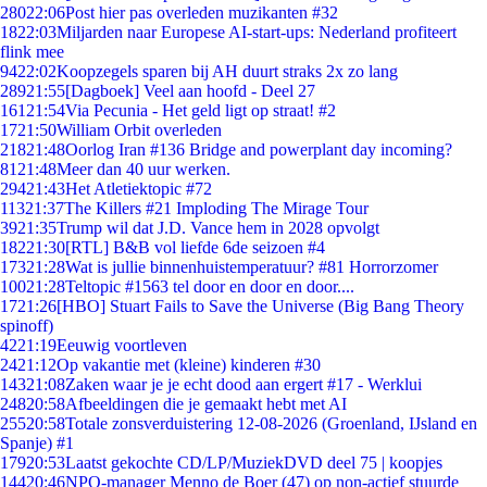
280
22:06
Post hier pas overleden muzikanten #32
18
22:03
Miljarden naar Europese AI-start-ups: Nederland profiteert
flink mee
94
22:02
Koopzegels sparen bij AH duurt straks 2x zo lang
289
21:55
[Dagboek] Veel aan hoofd - Deel 27
161
21:54
Via Pecunia - Het geld ligt op straat! #2
17
21:50
William Orbit overleden
218
21:48
Oorlog Iran #136 Bridge and powerplant day incoming?
81
21:48
Meer dan 40 uur werken.
294
21:43
Het Atletiektopic #72
113
21:37
The Killers #21 Imploding The Mirage Tour
39
21:35
Trump wil dat J.D. Vance hem in 2028 opvolgt
182
21:30
[RTL] B&B vol liefde 6de seizoen #4
173
21:28
Wat is jullie binnenhuistemperatuur? #81 Horrorzomer
100
21:28
Teltopic #1563 tel door en door en door....
17
21:26
[HBO] Stuart Fails to Save the Universe (Big Bang Theory
spinoff)
42
21:19
Eeuwig voortleven
24
21:12
Op vakantie met (kleine) kinderen #30
143
21:08
Zaken waar je je echt dood aan ergert #17 - Werklui
248
20:58
Afbeeldingen die je gemaakt hebt met AI
255
20:58
Totale zonsverduistering 12-08-2026 (Groenland, IJsland en
Spanje) #1
179
20:53
Laatst gekochte CD/LP/MuziekDVD deel 75 | koopjes
144
20:46
NPO-manager Menno de Boer (47) op non-actief stuurde