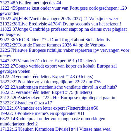
73
22:48
Afvallen met injecties #4
12
22:45
Spaanse kust onder vuur van Portugese oorlogsschepen: 120
gewonden
110
22:45
[FOK!Voetbalmanager 2026/2027] #1 We zijn er weer
219
22:38
[Live Eredivisie #1784] Dying seconds van het seizoen!
118
22:37
Jonge Cambridge professor stapt op na claims over plagiaat
en leugens
90
22:36
ARC Raiders #7 - Don’t forget about Stella Montis
196
22:29
Tour de France femmes 2026 #4 op de Ventoux
3
22:27
Nieuwe Europese richtlijn: vaker repareren ipv vervangen voor
nieuw
144
22:27
Verander één letter: Expert #91 (10 letters)
32
22:27
Congo verbiedt export van koper en kobalt, Europa zal
gevolgen voelen
51
22:23
Verander één letter: Expert #143 (9 letters)
182
22:22
Post hier zo vaak mogelijk om 22:22 uur #76
64
22:22
Aanbrengen mechanische ventilatie zinvol in oud huis?
16
22:21
Verander één letter. Expert # 75 (8 letters)
251
22:20
Asielzoekers #22 : Het Europese migratiepact gaat in
232
22:18
Israel en Gaza #17
201
22:16
Verander een letter expert (7lettereditie) #50
199
22:16
Politieke meme's en spotprenten #11
68
22:14
Roddelpraat onder vuur: ongepaste opmerkingen
minderjarigen deel 2
171
22:12
[Keuken Kampioen Divisie] #44 Vitesse mag weg