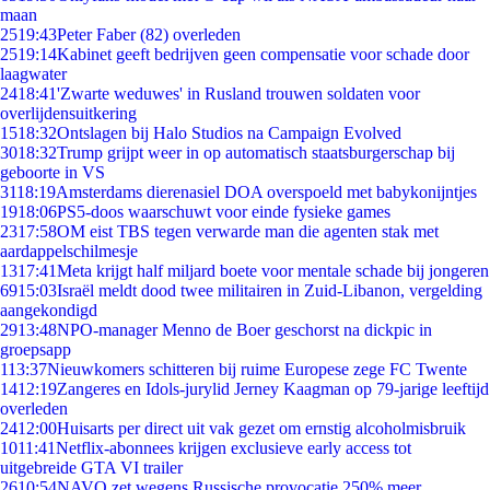
maan
25
19:43
Peter Faber (82) overleden
25
19:14
Kabinet geeft bedrijven geen compensatie voor schade door
laagwater
24
18:41
'Zwarte weduwes' in Rusland trouwen soldaten voor
overlijdensuitkering
15
18:32
Ontslagen bij Halo Studios na Campaign Evolved
30
18:32
Trump grijpt weer in op automatisch staatsburgerschap bij
geboorte in VS
31
18:19
Amsterdams dierenasiel DOA overspoeld met babykonijntjes
19
18:06
PS5-doos waarschuwt voor einde fysieke games
23
17:58
OM eist TBS tegen verwarde man die agenten stak met
aardappelschilmesje
13
17:41
Meta krijgt half miljard boete voor mentale schade bij jongeren
69
15:03
Israël meldt dood twee militairen in Zuid-Libanon, vergelding
aangekondigd
29
13:48
NPO-manager Menno de Boer geschorst na dickpic in
groepsapp
1
13:37
Nieuwkomers schitteren bij ruime Europese zege FC Twente
14
12:19
Zangeres en Idols-jurylid Jerney Kaagman op 79-jarige leeftijd
overleden
24
12:00
Huisarts per direct uit vak gezet om ernstig alcoholmisbruik
10
11:41
Netflix-abonnees krijgen exclusieve early access tot
uitgebreide GTA VI trailer
26
10:54
NAVO zet wegens Russische provocatie 250% meer