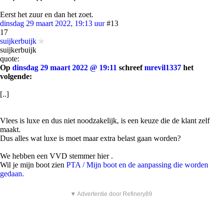
Eerst het zuur en dan het zoet.
dinsdag 29 maart 2022, 19:13 uur
#13
17
suijkerbuijk
suijkerbuijk
quote:
Op
dinsdag 29 maart 2022 @ 19:11
schreef
mrevil1337
het
volgende:
[..]
Vlees is luxe en dus niet noodzakelijk, is een keuze die de klant zelf
maakt.
Dus alles wat luxe is moet maar extra belast gaan worden?
We hebben een VVD stemmer hier .
Wil je mijn boot zien
PTA / Mijn boot en de aanpassing die worden
gedaan.
▼ Advertentie door Refinery89