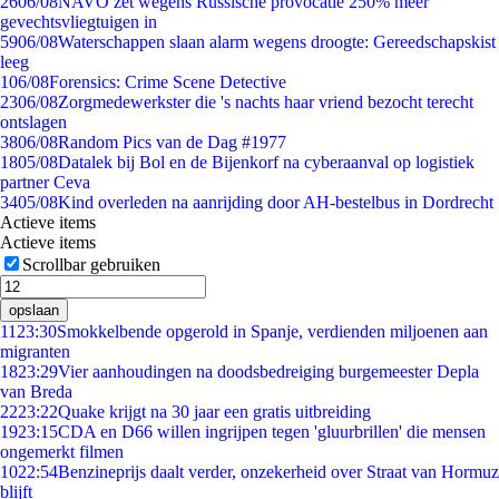
26
06/08
NAVO zet wegens Russische provocatie 250% meer
gevechtsvliegtuigen in
59
06/08
Waterschappen slaan alarm wegens droogte: Gereedschapskist
leeg
1
06/08
Forensics: Crime Scene Detective
23
06/08
Zorgmedewerkster die 's nachts haar vriend bezocht terecht
ontslagen
38
06/08
Random Pics van de Dag #1977
18
05/08
Datalek bij Bol en de Bijenkorf na cyberaanval op logistiek
partner Ceva
34
05/08
Kind overleden na aanrijding door AH-bestelbus in Dordrecht
Actieve items
Actieve items
Scrollbar gebruiken
opslaan
11
23:30
Smokkelbende opgerold in Spanje, verdienden miljoenen aan
migranten
18
23:29
Vier aanhoudingen na doodsbedreiging burgemeester Depla
van Breda
22
23:22
Quake krijgt na 30 jaar een gratis uitbreiding
19
23:15
CDA en D66 willen ingrijpen tegen 'gluurbrillen' die mensen
ongemerkt filmen
10
22:54
Benzineprijs daalt verder, onzekerheid over Straat van Hormuz
blijft