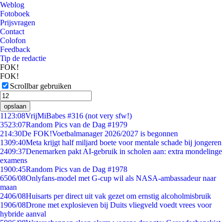
Weblog
Fotoboek
Prijsvragen
Contact
Colofon
Feedback
Tip de redactie
FOK!
FOK!
Scrollbar gebruiken
opslaan
11
23:08
VrijMiBabes #316 (not very sfw!)
35
23:07
Random Pics van de Dag #1979
2
14:30
De FOK!Voetbalmanager 2026/2027 is begonnen
13
09:40
Meta krijgt half miljard boete voor mentale schade bij jongeren
24
09:37
Denemarken pakt AI-gebruik in scholen aan: extra mondelinge
examens
19
00:45
Random Pics van de Dag #1978
65
06/08
Onlyfans-model met G-cup wil als NASA-ambassadeur naar
maan
24
06/08
Huisarts per direct uit vak gezet om ernstig alcoholmisbruik
19
06/08
Drone met explosieven bij Duits vliegveld voedt vrees voor
hybride aanval