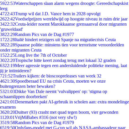
59
22:53
Waterschappen slaan alarm wegens droogte: Gereedschapskist
leeg
47
22:43
Trump wil dat J.D. Vance hem in 2028 opvolgt
26
22:42
Voedselprijzen wereldwijd op hoogste niveau in ruim drie jaar
34
22:32
Ceuta-leider noemt Marokkaanse grensaanval door migranten
'gruweldaad'
38
22:29
Random Pics van de Dag #1977
17
22:28
Italië hindert reizigers uit Spanje na migratiecrisis Ceuta
38
22:28
Spaanse politie: minstens tien voor terrorisme veroordeelden
onder migranten Ceuta
15
22:25
Long live the 7th of October
30
22:20
Tropische hitte keert zondag terug met lokaal 32 graden
63
22:19
Meer agressie tegen een andersluidende politieke mening, laat
jij je intimideren?
7
21:52
Trailers kijken: de bioscoopreleases van week 32
46
21:30
Spoedberaad EU na crisis Ceuta, moeten we onze
buitengrenzen beter bewaken?
53
21:03
Dikke Van Dale neemt 'vulvalippen' op: 'stigma op
schaamlippen doorbreken'
24
21:01
Denemarken pakt AI-gebruik in scholen aan: extra mondelinge
examens
36
20:20
Duitser (93) crasht met quad tegen boom, vier gewonden
11
20:01
VrijMiBabes #316 (not very sfw!)
35
19:58
Random Pics van de Dag #1979
65
19:50
Onlyfans-model met G-cup wil als NASA-ambassadeur naar