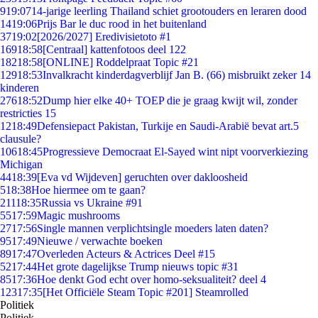
9
19:07
14-jarige leerling Thailand schiet grootouders en leraren dood
14
19:06
Prijs Bar le duc rood in het buitenland
37
19:02
[2026/2027] Eredivisietoto #1
169
18:58
[Centraal] kattenfotoos deel 122
182
18:58
[ONLINE] Roddelpraat Topic #21
129
18:53
Invalkracht kinderdagverblijf Jan B. (66) misbruikt zeker 14
kinderen
276
18:52
Dump hier elke 40+ TOEP die je graag kwijt wil, zonder
restricties 15
12
18:49
Defensiepact Pakistan, Turkije en Saudi-Arabië bevat art.5
clausule?
106
18:45
Progressieve Democraat El-Sayed wint nipt voorverkiezing
Michigan
44
18:39
[Eva vd Wijdeven] geruchten over dakloosheid
5
18:38
Hoe hiermee om te gaan?
211
18:35
Russia vs Ukraine #91
55
17:59
Magic mushrooms
27
17:56
Single mannen verplichtsingle moeders laten daten?
95
17:49
Nieuwe / verwachte boeken
89
17:47
Overleden Acteurs & Actrices Deel #15
52
17:44
Het grote dagelijkse Trump nieuws topic #31
85
17:36
Hoe denkt God echt over homo-seksualiteit? deel 4
123
17:35
[Het Officiële Steam Topic #201] Steamrolled
Politiek
Politiek