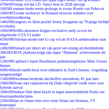
47
06/08
Trump wil dat J.D. Vance hem in 2028 opvolgt
1
06/08
Lemmen boekt eerste profzege in zware Ronde van Polen-rit
24
06/08
'Zwarte weduwes' in Rusland trouwen soldaten voor
overlijdensuitkering
14
06/08
Zangeres en Idols-jurylid Jerney Kaagman op 79-jarige leeftijd
overleden
10
06/08
Netflix-abonnees krijgen exclusieve early access tot
uitgebreide GTA VI trailer
65
06/08
Onlyfans-model met G-cup wil als NASA-ambassadeur naar
maan
24
06/08
Huisarts per direct uit vak gezet om ernstig alcoholmisbruik
3
06/08
XBOX platform krijgt zijn eigen "Platinum" achievements dit
jaar
12
06/08
Capibara's lopen Braziliaans parlementsgebouw Mato Grosso
binnen
69
06/08
Israël meldt dood twee militairen in Zuid-Libanon, vergelding
aangekondigd
15
06/08
Hiroshima herdenkt slachtoffers atoombom, 81 jaar later
19
06/08
Drone met explosieven bij Duits vliegveld voedt vrees voor
hybride aanval
34
06/08
Wakker Dier dient klacht in tegen insectenfabriek Protix om
duurzaamheidsclaims
22
06/08
Iran en Oman eens over route Straat van Hormuz, VS
buitenspel