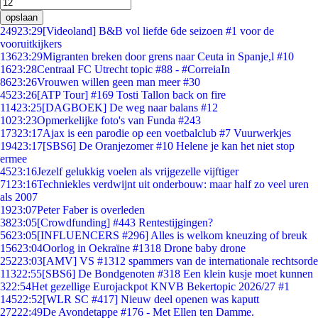
opslaan
249
23:29
[Videoland] B&B vol liefde 6de seizoen #1 voor de
vooruitkijkers
136
23:29
Migranten breken door grens naar Ceuta in Spanje,l #10
16
23:28
Centraal FC Utrecht topic #88 - #CorreiaIn
86
23:26
Vrouwen willen geen man meer #30
45
23:26
[ATP Tour] #169 Tosti Tallon back on fire
114
23:25
[DAGBOEK] De weg naar balans #12
10
23:23
Opmerkelijke foto's van Funda #243
173
23:17
Ajax is een parodie op een voetbalclub #7 Vuurwerkjes
194
23:17
[SBS6] De Oranjezomer #10 Helene je kan het niet stop
ermee
45
23:16
Jezelf gelukkig voelen als vrijgezelle vijftiger
71
23:16
Techniekles verdwijnt uit onderbouw: maar half zo veel uren
als 2007
19
23:07
Peter Faber is overleden
38
23:05
[Crowdfunding] #443 Rentestijgingen?
56
23:05
[INFLUENCERS #296] Alles is welkom kneuzing of breuk
156
23:04
Oorlog in Oekraïne #1318 Drone baby drone
252
23:03
[AMV] VS #1312 spammers van de internationale rechtsorde
113
22:55
[SBS6] De Bondgenoten #318 Een klein kusje moet kunnen
3
22:54
Het gezellige Eurojackpot KNVB Bekertopic 2026/27 #1
145
22:52
[WLR SC #417] Nieuw deel openen was kaputt
272
22:49
De Avondetappe #176 - Met Ellen ten Damme.