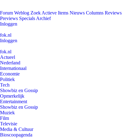
Forum
Weblog
Zoek
Actieve Items
Nieuws
Columns
Reviews
Previews
Specials
Archief
Inloggen
fok.nl
Inloggen
fok.nl
Actueel
Nederland
Internationaal
Economie
Politiek
Tech
Showbiz en Gossip
Opmerkelijk
Entertainment
Showbiz en Gossip
Muziek
Film
Televisie
Media & Cultuur
Bioscoopagenda