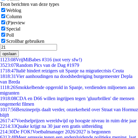
Toon berichten van deze types
Weblog
Column
(P)review
Special
Poll
Scrollbar gebruiken
opslaan
11
23:08
VrijMiBabes #316 (not very sfw!)
35
23:07
Random Pics van de Dag #1979
17
18:47
Italië hindert reizigers uit Spanje na migratiecrisis Ceuta
18
18:31
Vier aanhoudingen na doodsbedreiging burgemeester Depla
van Breda
11
18:26
Smokkelbende opgerold in Spanje, verdienden miljoenen aan
migranten
19
18:08
CDA en D66 willen ingrijpen tegen 'gluurbrillen' die mensen
ongemerkt filmen
10
17:56
Benzineprijs daalt verder, onzekerheid over Straat van Hormuz
blijft
26
17:47
Voedselprijzen wereldwijd op hoogste niveau in ruim drie jaar
22
14:33
Quake krijgt na 30 jaar een gratis uitbreiding
2
14:30
De FOK!Voetbalmanager 2026/2027 is begonnen
63
13:48
Meer agressie tegen een andersluidende politieke mening, laat