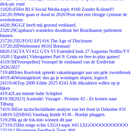
dick-pic rond
118
20:45
Het RLS Social Media-topic #160 Zonder Kolonel!!
241
20:39
Wie gaan er dood in 2026?Post met een vleugje cynisme de
overledenen.
44
20:30
GGZ heeft mij gezond verklaard.
23
20:29
Capibara's wandelen doodleuk het Braziliaanse parlement
binnen
257
20:25
[UFO/UAP] #16 The Age of Disclosure
137
20:20
[Wielrennen #616] Brennan!
68
20:15
GTA VI #12 GTA VI Extended look 27 Augustus Netflix/YT
10
20:13
[gratis] Videogames Part 9: Gratis en free-to-play games!
43
19:50
[Voorspellen] Voorspel de eindstand van de Eredivisie
2026/2027
7
19:48
Dries Roelvink spreekt vakantieganger aan om gele zwembroek
49
19:46
Woningtekort: dus ga je woningen slopen, logisch
241
19:46
Top 2000 Editie 2025 #243 Alle dikzakken willen op je
lijken
4
19:42
Last minute balie Schiphol
8
19:39
[2023] Australië: Voyager - Promise #2 - Ze komen naar
Tilburg
74
19:36
Een tactische/militaire analyse van het front in Oekraïne #31
148
19:32
[SBS6] Vandaag Inside #136 - Boekje pluggen.
5
19:29
Ik ga de fok-toto winnen dit jaar
273
19:25
Het enige echte LEGO-topic #45 LEGOOOOOOOOOOO
235
19:13
Frontpage Feedback Topic #60