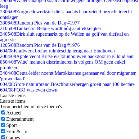
59
06/08
Waterschappen slaan alarm wegens droogte: Gereedschapskist
leeg
23
06/08
Zorgmedewerkster die 's nachts haar vriend bezocht terecht
ontslagen
38
06/08
Random Pics van de Dag #1977
21
05/08
Tanken in België wordt nóg aantrekkelijker
34
05/08
Dirk sluit supermarkt op de Wallen na golf van diefstal en
agressie
12
05/08
Random Pics van de Dag #1976
6
04/08
Kraftwerk brengt ruimteschip terug naar Eindhoven
20
04/08
Apple vecht Britse eis tot inbouwen backdoor in iCloud aan
85
04/08
'Witte' mannen discrimineren is volgens OM geen enkel
probleem
34
04/08
Ceuta-leider noemt Marokkaanse grensaanval door migranten
'gruweldaad'
6
04/08
Grote natuurbrand Boschhuizerbergen groeit naar 100 hectare
6
04/08
FOK! was even down
Laatste items
Laatste items
Toon berichten uit deze thema's
Actueel
Entertainment
Sport
Film & Tv
Games