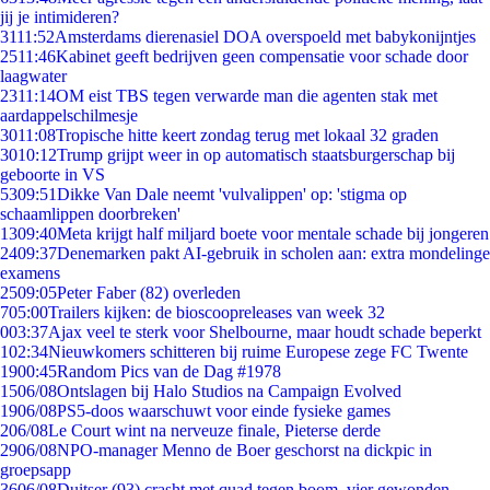
jij je intimideren?
31
11:52
Amsterdams dierenasiel DOA overspoeld met babykonijntjes
25
11:46
Kabinet geeft bedrijven geen compensatie voor schade door
laagwater
23
11:14
OM eist TBS tegen verwarde man die agenten stak met
aardappelschilmesje
30
11:08
Tropische hitte keert zondag terug met lokaal 32 graden
30
10:12
Trump grijpt weer in op automatisch staatsburgerschap bij
geboorte in VS
53
09:51
Dikke Van Dale neemt 'vulvalippen' op: 'stigma op
schaamlippen doorbreken'
13
09:40
Meta krijgt half miljard boete voor mentale schade bij jongeren
24
09:37
Denemarken pakt AI-gebruik in scholen aan: extra mondelinge
examens
25
09:05
Peter Faber (82) overleden
7
05:00
Trailers kijken: de bioscoopreleases van week 32
0
03:37
Ajax veel te sterk voor Shelbourne, maar houdt schade beperkt
1
02:34
Nieuwkomers schitteren bij ruime Europese zege FC Twente
19
00:45
Random Pics van de Dag #1978
15
06/08
Ontslagen bij Halo Studios na Campaign Evolved
19
06/08
PS5-doos waarschuwt voor einde fysieke games
2
06/08
Le Court wint na nerveuze finale, Pieterse derde
29
06/08
NPO-manager Menno de Boer geschorst na dickpic in
groepsapp
36
06/08
Duitser (93) crasht met quad tegen boom, vier gewonden