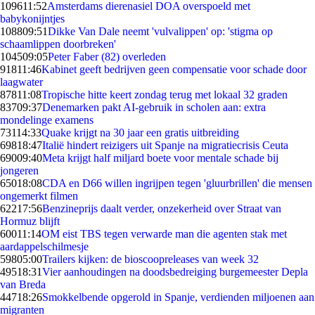
1096
11:52
Amsterdams dierenasiel DOA overspoeld met
babykonijntjes
1088
09:51
Dikke Van Dale neemt 'vulvalippen' op: 'stigma op
schaamlippen doorbreken'
1045
09:05
Peter Faber (82) overleden
918
11:46
Kabinet geeft bedrijven geen compensatie voor schade door
laagwater
878
11:08
Tropische hitte keert zondag terug met lokaal 32 graden
837
09:37
Denemarken pakt AI-gebruik in scholen aan: extra
mondelinge examens
731
14:33
Quake krijgt na 30 jaar een gratis uitbreiding
698
18:47
Italië hindert reizigers uit Spanje na migratiecrisis Ceuta
690
09:40
Meta krijgt half miljard boete voor mentale schade bij
jongeren
650
18:08
CDA en D66 willen ingrijpen tegen 'gluurbrillen' die mensen
ongemerkt filmen
622
17:56
Benzineprijs daalt verder, onzekerheid over Straat van
Hormuz blijft
600
11:14
OM eist TBS tegen verwarde man die agenten stak met
aardappelschilmesje
598
05:00
Trailers kijken: de bioscoopreleases van week 32
495
18:31
Vier aanhoudingen na doodsbedreiging burgemeester Depla
van Breda
447
18:26
Smokkelbende opgerold in Spanje, verdienden miljoenen aan
migranten