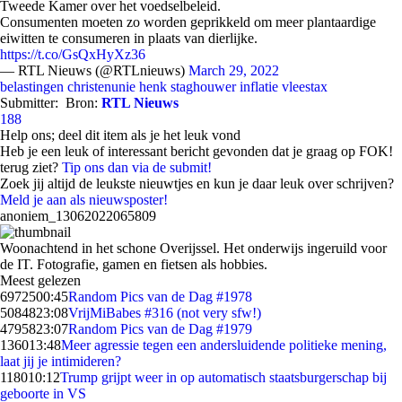
Tweede Kamer over het voedselbeleid.
Consumenten moeten zo worden geprikkeld om meer plantaardige
eiwitten te consumeren in plaats van dierlijke.
https://t.co/GsQxHyXz36
— RTL Nieuws (@RTLnieuws)
March 29, 2022
belastingen
christenunie
henk staghouwer
inflatie
vleestax
Submitter:
Bron:
RTL Nieuws
188
Help ons; deel dit item als je het leuk vond
Heb je een leuk of interessant bericht gevonden dat je graag op FOK!
terug ziet?
Tip ons dan via de submit!
Zoek jij altijd de leukste nieuwtjes en kun je daar leuk over schrijven?
Meld je aan als nieuwsposter!
anoniem_13062022065809
Woonachtend in het schone Overijssel. Het onderwijs ingeruild voor
de IT. Fotografie, gamen en fietsen als hobbies.
Meest gelezen
69725
00:45
Random Pics van de Dag #1978
50848
23:08
VrijMiBabes #316 (not very sfw!)
47958
23:07
Random Pics van de Dag #1979
1360
13:48
Meer agressie tegen een andersluidende politieke mening,
laat jij je intimideren?
1180
10:12
Trump grijpt weer in op automatisch staatsburgerschap bij
geboorte in VS