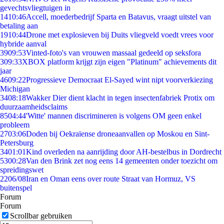
gevechtsvliegtuigen in
14
10:46
Accell, moederbedrijf Sparta en Batavus, vraagt uitstel van
betaling aan
19
10:44
Drone met explosieven bij Duits vliegveld voedt vrees voor
hybride aanval
39
09:53
Vinted-foto's van vrouwen massaal gedeeld op seksfora
3
09:33
XBOX platform krijgt zijn eigen "Platinum" achievements dit
jaar
46
09:22
Progressieve Democraat El-Sayed wint nipt voorverkiezing
Michigan
34
08:18
Wakker Dier dient klacht in tegen insectenfabriek Protix om
duurzaamheidsclaims
85
04:44
'Witte' mannen discrimineren is volgens OM geen enkel
probleem
27
03:06
Doden bij Oekraïense droneaanvallen op Moskou en Sint-
Petersburg
34
01:01
Kind overleden na aanrijding door AH-bestelbus in Dordrecht
53
00:28
Van den Brink zet nog eens 14 gemeenten onder toezicht om
spreidingswet
22
06/08
Iran en Oman eens over route Straat van Hormuz, VS
buitenspel
Forum
Forum
Scrollbar gebruiken