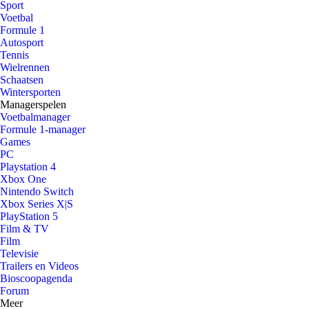
Sport
Voetbal
Formule 1
Autosport
Tennis
Wielrennen
Schaatsen
Wintersporten
Managerspelen
Voetbalmanager
Formule 1-manager
Games
PC
Playstation 4
Xbox One
Nintendo Switch
Xbox Series X|S
PlayStation 5
Film & TV
Film
Televisie
Trailers en Videos
Bioscoopagenda
Forum
Meer