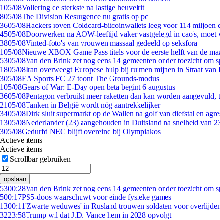
1
05/08
Vollering de sterkste na lastige heuvelrit
8
05/08
The Division Resurgence nu gratis op pc
36
05/08
Hackers roven Coldcard-bitcoinwallets leeg voor 114 miljoen d
45
05/08
Doorwerken na AOW-leeftijd vaker vastgelegd in cao's, moet
38
05/08
Vinted-foto's van vrouwen massaal gedeeld op seksfora
1
05/08
Nieuwe XBOX Game Pass titels voor de eerste helft van de ma
53
05/08
Van den Brink zet nog eens 14 gemeenten onder toezicht om s
18
05/08
Iran overweegt Europese hulp bij ruimen mijnen in Straat va
3
05/08
EA Sports FC 27 toont The Grounds-modus
1
05/08
Gears of War: E-Day open beta begint 6 augustus
36
05/08
Pentagon verbruikt meer raketten dan kan worden aangevuld, t
21
05/08
Tanken in België wordt nóg aantrekkelijker
34
05/08
Dirk sluit supermarkt op de Wallen na golf van diefstal en agre
13
05/08
Nederlander (23) aangehouden in Duitsland na snelheid van 
3
05/08
Gedurfd NEC blijft overeind bij Olympiakos
Actieve items
Actieve items
Scrollbar gebruiken
opslaan
53
00:28
Van den Brink zet nog eens 14 gemeenten onder toezicht om s
5
00:17
PS5-doos waarschuwt voor einde fysieke games
13
00:11
'Zwarte weduwes' in Rusland trouwen soldaten voor overlijden
32
23:58
Trump wil dat J.D. Vance hem in 2028 opvolgt