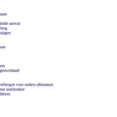
maan
bride aanval
 leeg
tslagen
ssie
eem
'gruweldaad'
 verbergen voor ouders ultimatum
nse asielzoeker
obleem