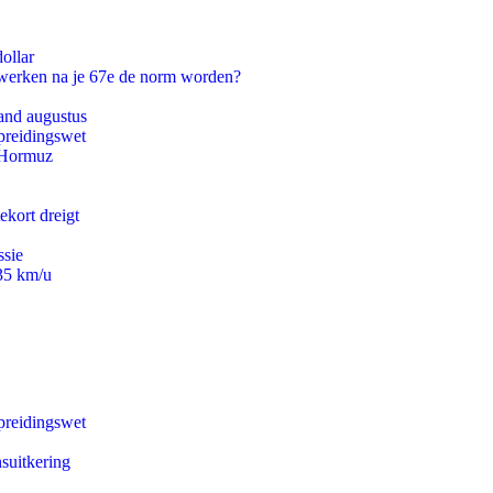
ollar
 werken na je 67e de norm worden?
and augustus
preidingswet
n Hormuz
ekort dreigt
ssie
235 km/u
preidingswet
suitkering