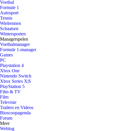
Voetbal
Formule 1
Autosport
Tennis
Wielrennen
Schaatsen
Wintersporten
Managerspelen
Voetbalmanager
Formule 1-manager
Games
PC
Playstation 4
Xbox One
Nintendo Switch
Xbox Series X|S
PlayStation 5
Film & TV
Film
Televisie
Trailers en Videos
Bioscoopagenda
Forum
Meer
Weblog