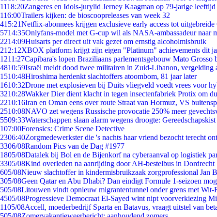
11
18:20
Zangeres en Idols-jurylid Jerney Kaagman op 79-jarige leeftijd
1
16:00
Trailers kijken: de bioscoopreleases van week 32
4
15:21
Netflix-abonnees krijgen exclusieve early access tot uitgebreide
57
14:35
Onlyfans-model met G-cup wil als NASA-ambassadeur naar 
22
14:09
Huisarts per direct uit vak gezet om ernstig alcoholmisbruik
2
12:12
XBOX platform krijgt zijn eigen "Platinum" achievements dit ja
12
11:27
Capibara's lopen Braziliaans parlementsgebouw Mato Grosso 
48
10:59
Israël meldt dood twee militairen in Zuid-Libanon, vergeldin
15
10:48
Hiroshima herdenkt slachtoffers atoombom, 81 jaar later
16
10:32
Drone met explosieven bij Duits vliegveld voedt vrees voor hy
32
10:28
Wakker Dier dient klacht in tegen insectenfabriek Protix om 
22
10:16
Iran en Oman eens over route Straat van Hormuz, VS buitensp
25
10:08
NAVO zet wegens Russische provocatie 250% meer gevechtsvl
55
09:33
Waterschappen slaan alarm wegens droogte: Gereedschapskist
1
07:00
Forensics: Crime Scene Detective
23
06:40
Zorgmedewerkster die 's nachts haar vriend bezocht terecht on
33
06/08
Random Pics van de Dag #1977
18
05/08
Datalek bij Bol en de Bijenkorf na cyberaanval op logistiek pa
33
05/08
Kind overleden na aanrijding door AH-bestelbus in Dordrecht
6
05/08
Nieuw slachtoffer in kindermisbruikzaak zorgprofessional Jan B
3
05/08
Geen Qatar en Abu Dhabi? Dan eindigt Formule 1-seizoen moge
5
05/08
Litouwen vindt opnieuw migrantentunnel onder grens met Wit-
45
05/08
Progressieve Democraat El-Sayed wint nipt voorverkiezing M
11
05/08
Accell, moederbedrijf Sparta en Batavus, vraagt uitstel van bet
5
05/08
Zomervakantieweerbericht: aanhoudend zomers