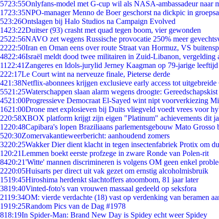
57
23:55
Onlyfans-model met G-cup wil als NASA-ambassadeur naar 
17
23:35
NPO-manager Menno de Boer geschorst na dickpic in groeps
5
23:26
Ontslagen bij Halo Studios na Campaign Evolved
14
23:22
Duitser (93) crasht met quad tegen boom, vier gewonden
25
22:56
NAVO zet wegens Russische provocatie 250% meer gevechtsvl
22
22:50
Iran en Oman eens over route Straat van Hormuz, VS buitensp
48
22:46
Israël meldt dood twee militairen in Zuid-Libanon, vergeldin
11
22:41
Zangeres en Idols-jurylid Jerney Kaagman op 79-jarige leeftijd
2
22:17
Le Court wint na nerveuze finale, Pieterse derde
4
21:38
Netflix-abonnees krijgen exclusieve early access tot uitgebreide
55
21:25
Waterschappen slaan alarm wegens droogte: Gereedschapskist
45
21:00
Progressieve Democraat El-Sayed wint nipt voorverkiezing M
16
21:00
Drone met explosieven bij Duits vliegveld voedt vrees voor hy
2
20:58
XBOX platform krijgt zijn eigen "Platinum" achievements dit ja
12
20:48
Capibara's lopen Braziliaans parlementsgebouw Mato Grosso 
5
20:30
Zomervakantieweerbericht: aanhoudend zomers
32
20:25
Wakker Dier dient klacht in tegen insectenfabriek Protix om 
1
20:21
Lemmen boekt eerste profzege in zware Ronde van Polen-rit
84
20:21
'Witte' mannen discrimineren is volgens OM geen enkel probl
22
20:05
Huisarts per direct uit vak gezet om ernstig alcoholmisbruik
15
19:45
Hiroshima herdenkt slachtoffers atoombom, 81 jaar later
38
19:40
Vinted-foto's van vrouwen massaal gedeeld op seksfora
21
19:34
OM: vierde verdachte (18) vast op verdenking van beramen aa
19
19:25
Random Pics van de Dag #1978
8
18:19
In Spider-Man: Brand New Day is Spidey echt weer Spidey