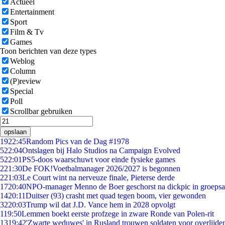
Actueel
Entertainment
Sport
Film & Tv
Games
Toon berichten van deze types
Weblog
Column
(P)review
Special
Poll
Scrollbar gebruiken
opslaan
19
22:45
Random Pics van de Dag #1978
5
22:04
Ontslagen bij Halo Studios na Campaign Evolved
5
22:01
PS5-doos waarschuwt voor einde fysieke games
2
21:30
De FOK!Voetbalmanager 2026/2027 is begonnen
2
21:03
Le Court wint na nerveuze finale, Pieterse derde
17
20:40
NPO-manager Menno de Boer geschorst na dickpic in groeps
14
20:11
Duitser (93) crasht met quad tegen boom, vier gewonden
32
20:03
Trump wil dat J.D. Vance hem in 2028 opvolgt
1
19:50
Lemmen boekt eerste profzege in zware Ronde van Polen-rit
13
19:42
'Zwarte weduwes' in Rusland trouwen soldaten voor overlijden