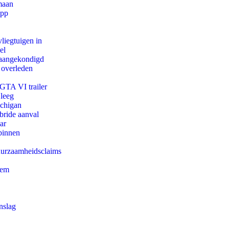
maan
app
iegtuigen in
el
g aangekondigd
 overleden
 GTA VI trailer
 leeg
ichigan
bride aanval
ar
binnen
duurzaamheidsclaims
eem
nslag