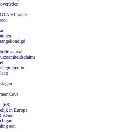
 overleden
 GTA VI trailer
maan
ar
binnen
g aangekondigd
bride aanval
duurzaamheidsclaims
el
iegtuigen in
 leeg
tslagen
rtner Ceva
. (66)
lijk in Europa
Rusland
ichigan
aling aan