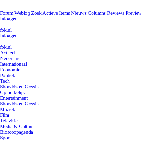
Forum
Weblog
Zoek
Actieve Items
Nieuws
Columns
Reviews
Previe
Inloggen
fok.nl
Inloggen
fok.nl
Actueel
Nederland
Internationaal
Economie
Politiek
Tech
Showbiz en Gossip
Opmerkelijk
Entertainment
Showbiz en Gossip
Muziek
Film
Televisie
Media & Cultuur
Bioscoopagenda
Sport