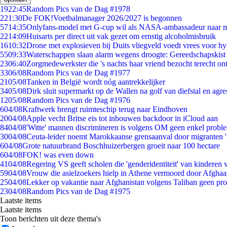
19
22:45
Random Pics van de Dag #1978
2
21:30
De FOK!Voetbalmanager 2026/2027 is begonnen
57
14:35
Onlyfans-model met G-cup wil als NASA-ambassadeur naar 
22
14:09
Huisarts per direct uit vak gezet om ernstig alcoholmisbruik
16
10:32
Drone met explosieven bij Duits vliegveld voedt vrees voor hy
55
09:33
Waterschappen slaan alarm wegens droogte: Gereedschapskist
23
06:40
Zorgmedewerkster die 's nachts haar vriend bezocht terecht on
33
06/08
Random Pics van de Dag #1977
21
05/08
Tanken in België wordt nóg aantrekkelijker
34
05/08
Dirk sluit supermarkt op de Wallen na golf van diefstal en agre
12
05/08
Random Pics van de Dag #1976
6
04/08
Kraftwerk brengt ruimteschip terug naar Eindhoven
20
04/08
Apple vecht Britse eis tot inbouwen backdoor in iCloud aan
84
04/08
'Witte' mannen discrimineren is volgens OM geen enkel probl
30
04/08
Ceuta-leider noemt Marokkaanse grensaanval door migranten 
6
04/08
Grote natuurbrand Boschhuizerbergen groeit naar 100 hectare
6
04/08
FOK! was even down
41
04/08
Regering VS geeft scholen die 'genderidentiteit' van kinderen
59
04/08
Vrouw die asielzoekers hielp in Athene vermoord door Afghaa
25
04/08
Lekker op vakantie naar Afghanistan volgens Taliban geen pr
23
04/08
Random Pics van de Dag #1975
Laatste items
Laatste items
Toon berichten uit deze thema's