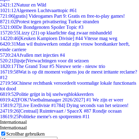
24
21:12
Natuur en Wild
10
21:12
Algemeen Luchtvaarttopic #61
7
21:06
[gratis] Videogames Part 9: Gratis en free-to-play games!
87
21:02
Protest tegen privatisering Turkse stranden
53
21:00
De Bondgenoten Spoiler Topic #3
157
20:55
Lizzy (21) op klaarlichte dag zwaar mishandeld
142
20:46
[Keuken Kampioen Divisie] #44 Vitesse mag weg
64
20:31
Man wil thuiswerken omdat zijn vrouw borstkanker heeft,
einde carriere
57
20:24
Afvallen met injecties #4
5
20:21
[lijstje]Verwachtingen voor dit seizoen
18
20:17
The Grand Tour #5 Nieuwe serie - nieuw trio
167
19:58
Wat is op dit moment volgens jou de meest irritante reclame?
#12
27
19:56
Chinese rechtbank veroordeelt voormalige lokale functionaris
tot dood
68
19:52
Politie grijpt in bij snelwegblokkeerders
69
19:42
[FOK!Voetbalmanager 2026/2027] #1 We zijn er weer
158
19:27
[Live Eredivisie #1784] Dying seconds van het seizoen!
247
19:26
[Centraal] Ruimtevaart / SpaceX #87 Rondje oceaan
186
19:25
Politieke meme's en spotprenten #11
Internationaal
Internationaal
Scrollbar gebruiken