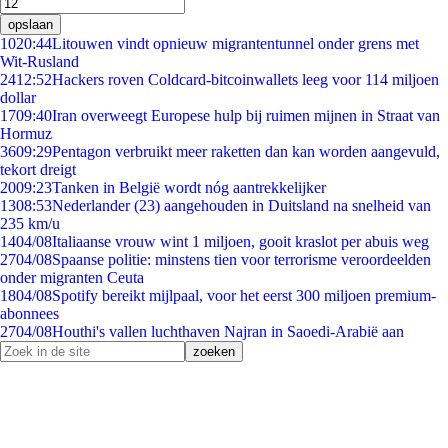
opslaan
10
20:44
Litouwen vindt opnieuw migrantentunnel onder grens met
Wit-Rusland
24
12:52
Hackers roven Coldcard-bitcoinwallets leeg voor 114 miljoen
dollar
17
09:40
Iran overweegt Europese hulp bij ruimen mijnen in Straat van
Hormuz
36
09:29
Pentagon verbruikt meer raketten dan kan worden aangevuld,
tekort dreigt
20
09:23
Tanken in België wordt nóg aantrekkelijker
13
08:53
Nederlander (23) aangehouden in Duitsland na snelheid van
235 km/u
14
04/08
Italiaanse vrouw wint 1 miljoen, gooit kraslot per abuis weg
27
04/08
Spaanse politie: minstens tien voor terrorisme veroordeelden
onder migranten Ceuta
18
04/08
Spotify bereikt mijlpaal, voor het eerst 300 miljoen premium-
abonnees
27
04/08
Houthi's vallen luchthaven Najran in Saoedi-Arabië aan