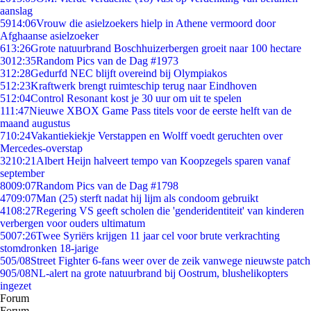
aanslag
59
14:06
Vrouw die asielzoekers hielp in Athene vermoord door
Afghaanse asielzoeker
6
13:26
Grote natuurbrand Boschhuizerbergen groeit naar 100 hectare
30
12:35
Random Pics van de Dag #1973
3
12:28
Gedurfd NEC blijft overeind bij Olympiakos
5
12:23
Kraftwerk brengt ruimteschip terug naar Eindhoven
5
12:04
Control Resonant kost je 30 uur om uit te spelen
1
11:47
Nieuwe XBOX Game Pass titels voor de eerste helft van de
maand augustus
7
10:24
Vakantiekiekje Verstappen en Wolff voedt geruchten over
Mercedes-overstap
32
10:21
Albert Heijn halveert tempo van Koopzegels sparen vanaf
september
80
09:07
Random Pics van de Dag #1798
47
09:07
Man (25) sterft nadat hij lijm als condoom gebruikt
41
08:27
Regering VS geeft scholen die 'genderidentiteit' van kinderen
verbergen voor ouders ultimatum
50
07:26
Twee Syriërs krijgen 11 jaar cel voor brute verkrachting
stomdronken 18-jarige
5
05/08
Street Fighter 6-fans weer over de zeik vanwege nieuwste patch
9
05/08
NL-alert na grote natuurbrand bij Oostrum, blushelikopters
ingezet
Forum
Forum