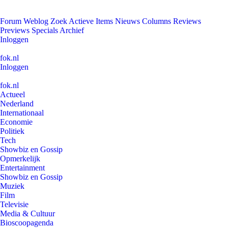
Forum
Weblog
Zoek
Actieve Items
Nieuws
Columns
Reviews
Previews
Specials
Archief
Inloggen
fok.nl
Inloggen
fok.nl
Actueel
Nederland
Internationaal
Economie
Politiek
Tech
Showbiz en Gossip
Opmerkelijk
Entertainment
Showbiz en Gossip
Muziek
Film
Televisie
Media & Cultuur
Bioscoopagenda