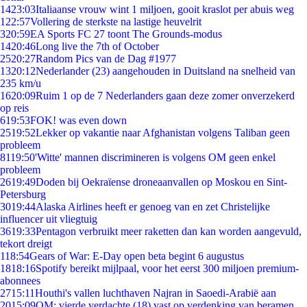
14
23:03
Italiaanse vrouw wint 1 miljoen, gooit kraslot per abuis weg
1
22:57
Vollering de sterkste na lastige heuvelrit
3
20:59
EA Sports FC 27 toont The Grounds-modus
14
20:46
Long live the 7th of October
25
20:27
Random Pics van de Dag #1977
13
20:12
Nederlander (23) aangehouden in Duitsland na snelheid van
235 km/u
16
20:09
Ruim 1 op de 7 Nederlanders gaan deze zomer onverzekerd
op reis
6
19:53
FOK! was even down
25
19:52
Lekker op vakantie naar Afghanistan volgens Taliban geen
probleem
81
19:50
'Witte' mannen discrimineren is volgens OM geen enkel
probleem
26
19:49
Doden bij Oekraïense droneaanvallen op Moskou en Sint-
Petersburg
30
19:44
Alaska Airlines heeft er genoeg van en zet Christelijke
influencer uit vliegtuig
36
19:33
Pentagon verbruikt meer raketten dan kan worden aangevuld,
tekort dreigt
1
18:54
Gears of War: E-Day open beta begint 6 augustus
18
18:16
Spotify bereikt mijlpaal, voor het eerst 300 miljoen premium-
abonnees
27
15:11
Houthi's vallen luchthaven Najran in Saoedi-Arabië aan
20
15:09
OM: vierde verdachte (18) vast op verdenking van beramen