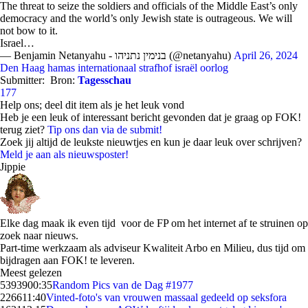
The threat to seize the soldiers and officials of the Middle East’s only
democracy and the world’s only Jewish state is outrageous. We will
not bow to it.
Israel…
— Benjamin Netanyahu - בנימין נתניהו (@netanyahu)
April 26, 2024
Den Haag
hamas
internationaal strafhof
israël
oorlog
Submitter:
Bron:
Tagesschau
177
Help ons; deel dit item als je het leuk vond
Heb je een leuk of interessant bericht gevonden dat je graag op FOK!
terug ziet?
Tip ons dan via de submit!
Zoek jij altijd de leukste nieuwtjes en kun je daar leuk over schrijven?
Meld je aan als nieuwsposter!
Jippie
Elke dag maak ik even tijd voor de FP om het internet af te struinen op
zoek naar nieuws.
Part-time werkzaam als adviseur Kwaliteit Arbo en Milieu, dus tijd om
bijdragen aan FOK! te leveren.
Meest gelezen
53939
00:35
Random Pics van de Dag #1977
2266
11:40
Vinted-foto's van vrouwen massaal gedeeld op seksfora