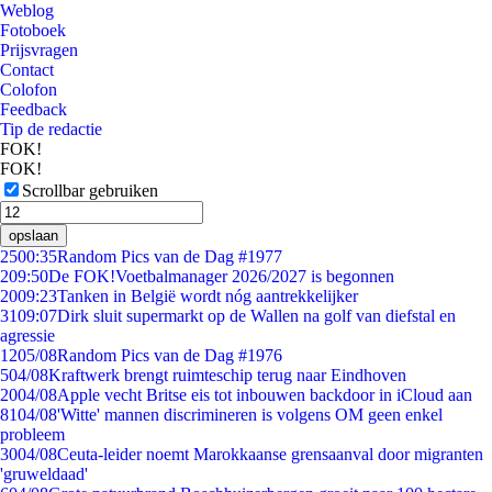
Weblog
Fotoboek
Prijsvragen
Contact
Colofon
Feedback
Tip de redactie
FOK!
FOK!
Scrollbar gebruiken
opslaan
25
00:35
Random Pics van de Dag #1977
2
09:50
De FOK!Voetbalmanager 2026/2027 is begonnen
20
09:23
Tanken in België wordt nóg aantrekkelijker
31
09:07
Dirk sluit supermarkt op de Wallen na golf van diefstal en
agressie
12
05/08
Random Pics van de Dag #1976
5
04/08
Kraftwerk brengt ruimteschip terug naar Eindhoven
20
04/08
Apple vecht Britse eis tot inbouwen backdoor in iCloud aan
81
04/08
'Witte' mannen discrimineren is volgens OM geen enkel
probleem
30
04/08
Ceuta-leider noemt Marokkaanse grensaanval door migranten
'gruweldaad'