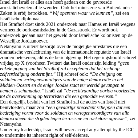
Israel dat Israël er alles aan heeft gedaan om de gevreesde
arrestatiebevelen af te wenden. Ook het ministerie van Buitenlandse
Zaken is erbij betrokken.
“Wij opereren waar we kunnen”,
zei een
Israëlische diplomaat.
Het Strafhof doet sinds 2021 onderzoek naar Hamas en Israël wegens
vermeende oorlogsmisdaden in de Gazastrook. Er wordt ook
onderzoek gedaan naar het geweld door Israëlische kolonisten op de
Westelijke Jordaanoever.
Netanyahu is uiterst bezorgd over de mogelijke arrestaties die een
dramatische verslechtering van de internationale reputatie van Israël
zouden betekenen, aldus de berichtgeving. Het regeringshoofd schreef
vrijdag op X (voorheen Twitter) dat Israël onder zijn leiding
“geen
enkele poging van het Strafhof zal accepteren dat het recht op
zelfverdediging ondermijnt.”
Hij schreef ook:
“De dreiging om
soldaten en vertegenwoordigers van de enige democratie in het
Midden-Oosten en de enige Joodse staat ter wereld gevangen te
nemen is schandalig.”
Israël zal
“de rechtvaardige oorlog voortzetten
tot de overwinning op terroristen die een genocide wensen.”
Een dergelijk besluit van het Strafhof zal de acties van Israël niet
beïnvloeden, maar zou
“een gevaarlijk precedent scheppen dat een
bedreiging vormt voor de soldaten en vertegenwoordigers van alle
democratieën die strijden tegen terrorisme en roekeloze agressie”,
zei
Netanyahu.
Under my leadership, Israel will never accept any attempt by the ICC
to undermine its inherent right of self-defense.