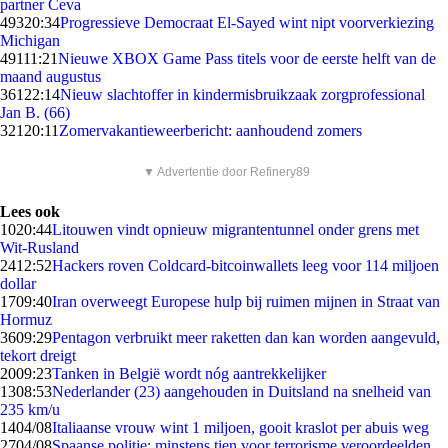
partner Ceva
493
20:34
Progressieve Democraat El-Sayed wint nipt voorverkiezing
Michigan
491
11:21
Nieuwe XBOX Game Pass titels voor de eerste helft van de
maand augustus
361
22:14
Nieuw slachtoffer in kindermisbruikzaak zorgprofessional
Jan B. (66)
321
20:11
Zomervakantieweerbericht: aanhoudend zomers
▼ Advertentie door Refinery89
Lees ook
10
20:44
Litouwen vindt opnieuw migrantentunnel onder grens met
Wit-Rusland
24
12:52
Hackers roven Coldcard-bitcoinwallets leeg voor 114 miljoen
dollar
17
09:40
Iran overweegt Europese hulp bij ruimen mijnen in Straat van
Hormuz
36
09:29
Pentagon verbruikt meer raketten dan kan worden aangevuld,
tekort dreigt
20
09:23
Tanken in België wordt nóg aantrekkelijker
13
08:53
Nederlander (23) aangehouden in Duitsland na snelheid van
235 km/u
14
04/08
Italiaanse vrouw wint 1 miljoen, gooit kraslot per abuis weg
27
04/08
Spaanse politie: minstens tien voor terrorisme veroordeelden