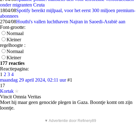
onder migranten Ceuta
18
04/08
Spotify bereikt mijlpaal, voor het eerst 300 miljoen premium-
abonnees
27
04/08
Houthi's vallen luchthaven Najran in Saoedi-Arabië aan
Font-grootte:
Normaal
Kleiner
regelhoogte :
Normaal
Kleiner
177 reacties
Reactiepagina:
1
2
3
4
maandag 29 april 2024, 02:11 uur
#1
17
Kortak
Vincit Omnia Veritas
Moet hij maar geen genocide plegen in Gaza. Boontje komt om zijn
loontje.
▼ Advertentie door Refinery89