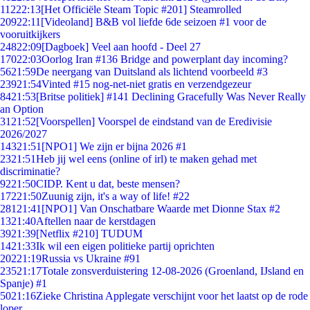
112
22:13
[Het Officiële Steam Topic #201] Steamrolled
209
22:11
[Videoland] B&B vol liefde 6de seizoen #1 voor de
vooruitkijkers
248
22:09
[Dagboek] Veel aan hoofd - Deel 27
170
22:03
Oorlog Iran #136 Bridge and powerplant day incoming?
56
21:59
De neergang van Duitsland als lichtend voorbeeld #3
239
21:54
Vinted #15 nog-net-niet gratis en verzendgezeur
84
21:53
[Britse politiek] #141 Declining Gracefully Was Never Really
an Option
31
21:52
[Voorspellen] Voorspel de eindstand van de Eredivisie
2026/2027
143
21:51
[NPO1] We zijn er bijna 2026 #1
23
21:51
Heb jij wel eens (online of irl) te maken gehad met
discriminatie?
92
21:50
CIDP. Kent u dat, beste mensen?
172
21:50
Zuunig zijn, it's a way of life! #22
281
21:41
[NPO1] Van Onschatbare Waarde met Dionne Stax #2
13
21:40
Aftellen naar de kerstdagen
39
21:39
[Netflix #210] TUDUM
14
21:33
Ik wil een eigen politieke partij oprichten
202
21:19
Russia vs Ukraine #91
235
21:17
Totale zonsverduistering 12-08-2026 (Groenland, IJsland en
Spanje) #1
50
21:16
Zieke Christina Applegate verschijnt voor het laatst op de rode
loper