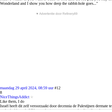
Wonderland and I show you how deep the rabbit-hole goes..."
▼ Advertentie door Refinery89
maandag 29 april 2024, 08:59 uur
#12
8
NiceThingsAddict
Like them, I do
Israël heeft dit zelf veroorzaakt door decennia de Palestijnen dermate te
onderdrukken, de VN verordeningen te negeren, landje-pik te doen en