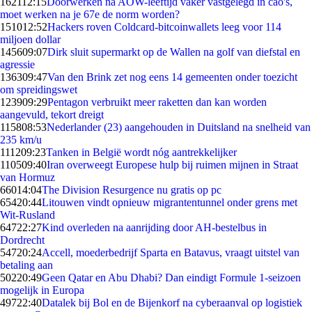
1621
12:15
Doorwerken na AOW-leeftijd vaker vastgelegd in cao's,
moet werken na je 67e de norm worden?
1510
12:52
Hackers roven Coldcard-bitcoinwallets leeg voor 114
miljoen dollar
1456
09:07
Dirk sluit supermarkt op de Wallen na golf van diefstal en
agressie
1363
09:47
Van den Brink zet nog eens 14 gemeenten onder toezicht
om spreidingswet
1239
09:29
Pentagon verbruikt meer raketten dan kan worden
aangevuld, tekort dreigt
1158
08:53
Nederlander (23) aangehouden in Duitsland na snelheid van
235 km/u
1112
09:23
Tanken in België wordt nóg aantrekkelijker
1105
09:40
Iran overweegt Europese hulp bij ruimen mijnen in Straat
van Hormuz
660
14:04
The Division Resurgence nu gratis op pc
654
20:44
Litouwen vindt opnieuw migrantentunnel onder grens met
Wit-Rusland
647
22:27
Kind overleden na aanrijding door AH-bestelbus in
Dordrecht
547
20:24
Accell, moederbedrijf Sparta en Batavus, vraagt uitstel van
betaling aan
502
20:49
Geen Qatar en Abu Dhabi? Dan eindigt Formule 1-seizoen
mogelijk in Europa
497
22:40
Datalek bij Bol en de Bijenkorf na cyberaanval op logistiek