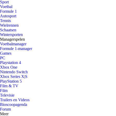
Sport
Voetbal
Formule 1
Autosport
Tennis
Wielrennen
Schaatsen
Wintersporten
Managerspelen
Voetbalmanager
Formule 1-manager
Games
PC
Playstation 4
Xbox One
Nintendo Switch
Xbox Series X|S
PlayStation 5
Film & TV
Film
Televisie
Trailers en Videos
Bioscoopagenda
Forum
Meer