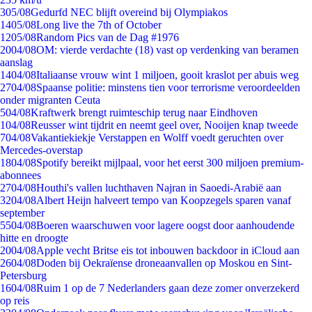
3
05/08
Gedurfd NEC blijft overeind bij Olympiakos
14
05/08
Long live the 7th of October
12
05/08
Random Pics van de Dag #1976
20
04/08
OM: vierde verdachte (18) vast op verdenking van beramen
aanslag
14
04/08
Italiaanse vrouw wint 1 miljoen, gooit kraslot per abuis weg
27
04/08
Spaanse politie: minstens tien voor terrorisme veroordeelden
onder migranten Ceuta
5
04/08
Kraftwerk brengt ruimteschip terug naar Eindhoven
1
04/08
Reusser wint tijdrit en neemt geel over, Nooijen knap tweede
7
04/08
Vakantiekiekje Verstappen en Wolff voedt geruchten over
Mercedes-overstap
18
04/08
Spotify bereikt mijlpaal, voor het eerst 300 miljoen premium-
abonnees
27
04/08
Houthi's vallen luchthaven Najran in Saoedi-Arabië aan
32
04/08
Albert Heijn halveert tempo van Koopzegels sparen vanaf
september
55
04/08
Boeren waarschuwen voor lagere oogst door aanhoudende
hitte en droogte
20
04/08
Apple vecht Britse eis tot inbouwen backdoor in iCloud aan
26
04/08
Doden bij Oekraïense droneaanvallen op Moskou en Sint-
Petersburg
16
04/08
Ruim 1 op de 7 Nederlanders gaan deze zomer onverzekerd
op reis