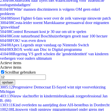
23
04/08
Onderzoek naar flyers met waarschuwing voor 'Israëlische
oorlogsmisdadigers'
81
04/08
'Witte' mannen discrimineren is volgens OM geen enkel
probleem
5
04/08
Street Fighter 6-fans weer over de zeik vanwege nieuwste patch
30
04/08
Ceuta-leider noemt Marokkaanse grensaanval door migranten
'gruweldaad'
5
04/08
Control Resonant kost je 30 uur om uit te spelen
6
04/08
Grote natuurbrand Boschhuizerbergen groeit naar 100 hectare
6
04/08
FOK! was even down
2
04/08
Apex Legends stopt vandaag op Nintendo Switch
6
04/08
XBOX werkt aan Disc to Digital-programma
41
04/08
Regering VS geeft scholen die 'genderidentiteit' van kinderen
verbergen voor ouders ultimatum
Actieve items
Actieve items
Scrollbar gebruiken
opslaan
30
05:12
Progressieve Democraat El-Sayed wint nipt voorverkiezing
Michigan
4
03:13
Nieuw slachtoffer in kindermisbruikzaak zorgprofessional Jan
B. (66)
13
03:11
Kind overleden na aanrijding door AH-bestelbus in Dordrecht
10
02:08
Litouwen vindt opnieuw migrantentunnel onder grens met