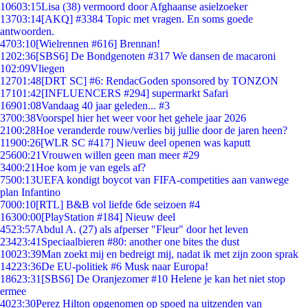
106
03:15
Lisa (38) vermoord door Afghaanse asielzoeker
137
03:14
[AKQ] #3384 Topic met vragen. En soms goede
antwoorden.
47
03:10
[Wielrennen #616] Brennan!
12
02:36
[SBS6] De Bondgenoten #317 We dansen de macaroni
1
02:09
Vliegen
127
01:48
[DRT SC] #6: RendacGoden sponsored by TONZON
171
01:42
[INFLUENCERS #294] supermarkt Safari
169
01:08
Vandaag 40 jaar geleden... #3
37
00:38
Voorspel hier het weer voor het gehele jaar 2026
21
00:28
Hoe veranderde rouw/verlies bij jullie door de jaren heen?
119
00:26
[WLR SC #417] Nieuw deel openen was kaputt
256
00:21
Vrouwen willen geen man meer #29
34
00:21
Hoe kom je van egels af?
75
00:13
UEFA kondigt boycot van FIFA-competities aan vanwege
plan Infantino
70
00:10
[RTL] B&B vol liefde 6de seizoen #4
163
00:00
[PlayStation #184] Nieuw deel
45
23:57
Abdul A. (27) als afperser "Fleur" door het leven
234
23:41
Speciaalbieren #80: another one bites the dust
100
23:39
Man zoekt mij en bedreigt mij, nadat ik met zijn zoon sprak
142
23:36
De EU-politiek #6 Musk naar Europa!
186
23:31
[SBS6] De Oranjezomer #10 Helene je kan het niet stop
ermee
40
23:30
Perez Hilton opgenomen op spoed na uitzenden van