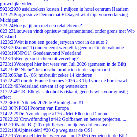
gruwelijke video
59
23:29
30 asielzoekers kosten 1 miljoen in hotel centrum Haarlem
1
23:25
Progressieve Democraat El-Sayed wint nipt voorverkiezing
Michigan
2
23:24
Hoe ga jij om met een relatiebreuk?
0
23:23
Litouwen vindt opnieuw migrantentunnel onder grens met Wit-
Rusland
12
23:23
Wat is nou een goede jerrycan voor in de auto ?
38
23:20
Zoon(11) onderneemt werkelijk geen reet in de vakantie
49
23:19
[NPO1] Goedenavond Nederland
51
23:15
Een gezin stichten uit verveling?
27
23:13
Voorspel hier het weer van Juli 2026 (gemeten in de Bilt)
149
23:08
"Niche"-historische producten in de supermarkt
97
23:06
Jan B. (66) misbruikt zeker 14 kinderen
155
22:49
Tour de France femmes 2026 #3 Tijd voor de borstcrawl
216
22:49
Nederland stevent af op watertekort
217
22:46
GR: Elk glas alcohol is riskant, geen bewijs voor gunstig
effect
3
22:36
EK Atletiek 2026 te Birmingham #1
4
22:30
[NPO2] Poorten van Europa
214
22:29
De Avondetappe #176 - Met Ellen ten Damme.
278
22:22
[Crowdfunding] #442 Golfbanen en betere projecten.....
69
22:19
Nabil B. (20) rijdt fietser aan tijdens dollemansrit
32
22:18
[Alpineskiën] #20 Op weg naar de OS!
41
22:15
Voorspel hier het weer van Juni 2026 (gemeten in de Bilt)