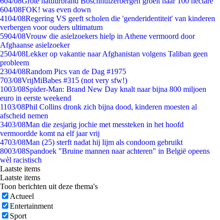
6
04/08
Grote natuurbrand Boschhuizerbergen groeit naar 100 hectare
6
04/08
FOK! was even down
41
04/08
Regering VS geeft scholen die 'genderidentiteit' van kinderen
verbergen voor ouders ultimatum
59
04/08
Vrouw die asielzoekers hielp in Athene vermoord door
Afghaanse asielzoeker
25
04/08
Lekker op vakantie naar Afghanistan volgens Taliban geen
probleem
23
04/08
Random Pics van de Dag #1975
7
03/08
VrijMiBabes #315 (not very sfw!)
10
03/08
Spider-Man: Brand New Day knalt naar bijna 800 miljoen
euro in eerste weekend
11
03/08
Phil Collins dronk zich bijna dood, kinderen moesten al
afscheid nemen
34
03/08
Man die zesjarig jochie met messteken in het hoofd
vermoordde komt na elf jaar vrij
47
03/08
Man (25) sterft nadat hij lijm als condoom gebruikt
80
03/08
Spandoek "Bruine mannen naar achteren" in België opeens
wèl racistisch
Laatste items
Laatste items
Toon berichten uit deze thema's
Actueel
Entertainment
Sport