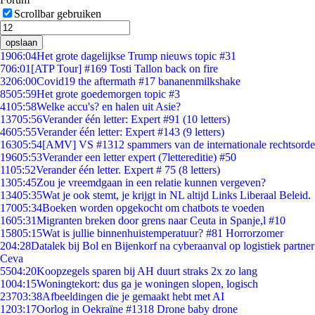
Scrollbar gebruiken
opslaan
19
06:04
Het grote dagelijkse Trump nieuws topic #31
7
06:01
[ATP Tour] #169 Tosti Tallon back on fire
32
06:00
Covid19 the aftermath #17 bananenmilkshake
85
05:59
Het grote goedemorgen topic #3
41
05:58
Welke accu's? en halen uit Asie?
137
05:56
Verander één letter: Expert #91 (10 letters)
46
05:55
Verander één letter: Expert #143 (9 letters)
163
05:54
[AMV] VS #1312 spammers van de internationale rechtsorde
196
05:53
Verander een letter expert (7lettereditie) #50
11
05:52
Verander één letter. Expert # 75 (8 letters)
13
05:45
Zou je vreemdgaan in een relatie kunnen vergeven?
134
05:35
Wat je ook stemt, je krijgt in NL altijd Links Liberaal Beleid.
170
05:34
Boeken worden opgekocht om chatbots te voeden
16
05:31
Migranten breken door grens naar Ceuta in Spanje,l #10
158
05:15
Wat is jullie binnenhuistemperatuur? #81 Horrorzomer
2
04:28
Datalek bij Bol en Bijenkorf na cyberaanval op logistiek partner
Ceva
55
04:20
Koopzegels sparen bij AH duurt straks 2x zo lang
10
04:15
Woningtekort: dus ga je woningen slopen, logisch
237
03:38
Afbeeldingen die je gemaakt hebt met AI
12
03:17
Oorlog in Oekraïne #1318 Drone baby drone