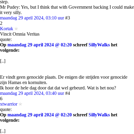
step.
Mr Pudey: Yes, but I think that with Government backing I could make
it very silly.
maandag 29 april 2024, 03:10 uur
#3
2
Kortak
Vincit Omnia Veritas
quote:
Op
maandag 29 april 2024 @ 02:20
schreef
SillyWalks
het
volgende:
[..]
Er vindt geen genocide plaats. De enigen die strijden voor genocide
zijn Hamas en kornuiten.
Ik hoor de hele dag door dat dat wel gebeurd. Wat is het nou?
maandag 29 april 2024, 03:40 uur
#4
6
xtwarrior
quote:
Op
maandag 29 april 2024 @ 02:20
schreef
SillyWalks
het
volgende:
[..]