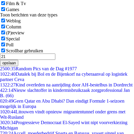
Film & Tv
Games
Toon berichten van deze types
Weblog
Column
(P)review
Special
Poll
Scrollbar gebruiken
opslaan
25
00:35
Random Pics van de Dag #1977
10
22:40
Datalek bij Bol en de Bijenkorf na cyberaanval op logistiek
partner Ceva
13
22:27
Kind overleden na aanrijding door AH-bestelbus in Dordrecht
4
22:14
Nieuw slachtoffer in kindermisbruikzaak zorgprofessional Jan
B. (66)
0
20:49
Geen Qatar en Abu Dhabi? Dan eindigt Formule 1-seizoen
mogelijk in Europa
10
20:44
Litouwen vindt opnieuw migrantentunnel onder grens met
Wit-Rusland
30
20:34
Progressieve Democraat El-Sayed wint nipt voorverkiezing
Michigan
7
20:24
Accell, moederbedrijf Sparta en Batavus, vraagt uitstel van