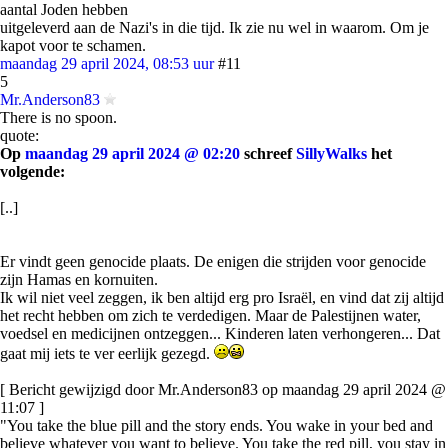
aantal Joden hebben
uitgeleverd aan de Nazi's in die tijd. Ik zie nu wel in waarom. Om je
kapot voor te schamen.
maandag 29 april 2024, 08:53 uur
#11
5
Mr.Anderson83
There is no spoon.
quote:
Op
maandag 29 april 2024 @ 02:20
schreef
SillyWalks
het
volgende:
[..]
Er vindt geen genocide plaats. De enigen die strijden voor genocide
zijn Hamas en kornuiten.
Ik wil niet veel zeggen, ik ben altijd erg pro Israël, en vind dat zij altijd
het recht hebben om zich te verdedigen. Maar de Palestijnen water,
voedsel en medicijnen ontzeggen... Kinderen laten verhongeren... Dat
gaat mij iets te ver eerlijk gezegd.
[ Bericht gewijzigd door Mr.Anderson83 op maandag 29 april 2024 @
11:07 ]
"You take the blue pill and the story ends. You wake in your bed and
believe whatever you want to believe. You take the red pill, you stay in