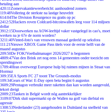
betaling aan
4
20:11
Zomervakantieweerbericht: aanhoudend zomers
1
19:48
Vollering de sterkste na lastige heuvelrit
6
14:04
The Division Resurgence nu gratis op pc
24
12:52
Hackers roven Coldcard-bitcoinwallets leeg voor 114 miljoen
dollar
39
12:15
Doorwerken na AOW-leeftijd vaker vastgelegd in cao's, moet
werken na je 67e de norm worden?
32
11:40
Vinted-foto's van vrouwen massaal gedeeld op seksfora
1
11:21
Nieuwe XBOX Game Pass titels voor de eerste helft van de
maand augustus
2
09:50
De FOK!Voetbalmanager 2026/2027 is begonnen
48
09:47
Van den Brink zet nog eens 14 gemeenten onder toezicht om
spreidingswet
17
09:40
Iran overweegt Europese hulp bij ruimen mijnen in Straat van
Hormuz
3
09:35
EA Sports FC 27 toont The Grounds-modus
1
09:34
Gears of War: E-Day open beta begint 6 augustus
36
09:29
Pentagon verbruikt meer raketten dan kan worden aangevuld,
tekort dreigt
20
09:23
Tanken in België wordt nóg aantrekkelijker
31
09:07
Dirk sluit supermarkt op de Wallen na golf van diefstal en
agressie
13
08:53
Nederlander (23) aangehouden in Duitsland na snelheid van
235 km/u