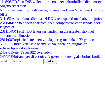
11
18:08
CDA en D66 willen ingrijpen tegen 'gluurbrillen' die mensen
ongemerkt filmen
6
17:56
Benzineprijs daalt verder, onzekerheid over Straat van Hormuz
blijft
31
11:52
Amsterdams dierenasiel DOA overspoeld met babykonijntjes
25
11:46
Kabinet geeft bedrijven geen compensatie voor schade door
laagwater
23
11:14
OM eist TBS tegen verwarde man die agenten stak met
aardappelschilmesje
28
11:08
Tropische hitte keert zondag terug met lokaal 32 graden
51
09:51
Dikke Van Dale neemt 'vulvalippen' op: 'stigma op
schaamlippen doorbreken'
24
09:05
Peter Faber (82) overleden
24
06/08
Huisarts per direct uit vak gezet om ernstig alcoholmisbruik