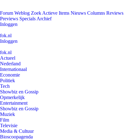
Forum
Weblog
Zoek
Actieve Items
Nieuws
Columns
Reviews
Previews
Specials
Archief
Inloggen
fok.nl
Inloggen
fok.nl
Actueel
Nederland
Internationaal
Economie
Politiek
Tech
Showbiz en Gossip
Opmerkelijk
Entertainment
Showbiz en Gossip
Muziek
Film
Televisie
Media & Cultuur
Bioscoopagenda