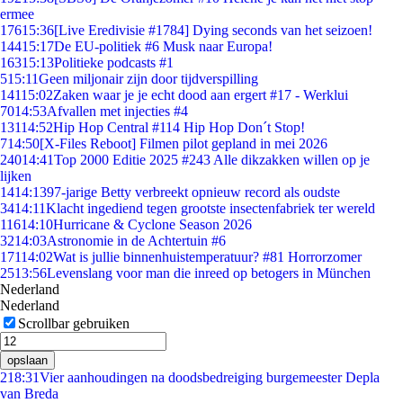
ermee
176
15:36
[Live Eredivisie #1784] Dying seconds van het seizoen!
144
15:17
De EU-politiek #6 Musk naar Europa!
163
15:13
Politieke podcasts #1
5
15:11
Geen miljonair zijn door tijdverspilling
141
15:02
Zaken waar je je echt dood aan ergert #17 - Werklui
70
14:53
Afvallen met injecties #4
131
14:52
Hip Hop Central #114 Hip Hop Don´t Stop!
7
14:50
[X-Files Reboot] Filmen pilot gepland in mei 2026
240
14:41
Top 2000 Editie 2025 #243 Alle dikzakken willen op je
lijken
14
14:13
97-jarige Betty verbreekt opnieuw record als oudste
34
14:11
Klacht ingediend tegen grootste insectenfabriek ter wereld
116
14:10
Hurricane & Cyclone Season 2026
32
14:03
Astronomie in de Achtertuin #6
171
14:02
Wat is jullie binnenhuistemperatuur? #81 Horrorzomer
25
13:56
Levenslang voor man die inreed op betogers in München
Nederland
Nederland
Scrollbar gebruiken
opslaan
2
18:31
Vier aanhoudingen na doodsbedreiging burgemeester Depla
van Breda