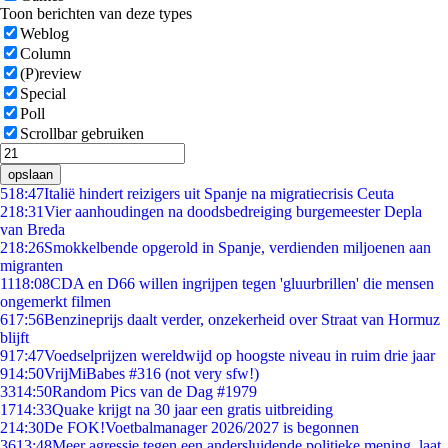
Toon berichten van deze types
Weblog
Column
(P)review
Special
Poll
Scrollbar gebruiken
opslaan
5
18:47
Italië hindert reizigers uit Spanje na migratiecrisis Ceuta
2
18:31
Vier aanhoudingen na doodsbedreiging burgemeester Depla
van Breda
2
18:26
Smokkelbende opgerold in Spanje, verdienden miljoenen aan
migranten
11
18:08
CDA en D66 willen ingrijpen tegen 'gluurbrillen' die mensen
ongemerkt filmen
6
17:56
Benzineprijs daalt verder, onzekerheid over Straat van Hormuz
blijft
9
17:47
Voedselprijzen wereldwijd op hoogste niveau in ruim drie jaar
9
14:50
VrijMiBabes #316 (not very sfw!)
33
14:50
Random Pics van de Dag #1979
17
14:33
Quake krijgt na 30 jaar een gratis uitbreiding
2
14:30
De FOK!Voetbalmanager 2026/2027 is begonnen
36
13:48
Meer agressie tegen een andersluidende politieke mening, laat