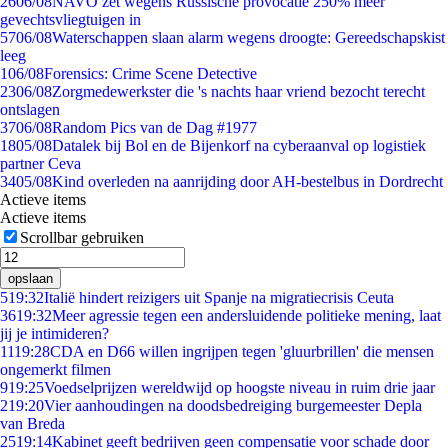
26
06/08
NAVO zet wegens Russische provocatie 250% meer
gevechtsvliegtuigen in
57
06/08
Waterschappen slaan alarm wegens droogte: Gereedschapskist
leeg
1
06/08
Forensics: Crime Scene Detective
23
06/08
Zorgmedewerkster die 's nachts haar vriend bezocht terecht
ontslagen
37
06/08
Random Pics van de Dag #1977
18
05/08
Datalek bij Bol en de Bijenkorf na cyberaanval op logistiek
partner Ceva
34
05/08
Kind overleden na aanrijding door AH-bestelbus in Dordrecht
Actieve items
Actieve items
Scrollbar gebruiken
opslaan
5
19:32
Italië hindert reizigers uit Spanje na migratiecrisis Ceuta
36
19:32
Meer agressie tegen een andersluidende politieke mening, laat
jij je intimideren?
11
19:28
CDA en D66 willen ingrijpen tegen 'gluurbrillen' die mensen
ongemerkt filmen
9
19:25
Voedselprijzen wereldwijd op hoogste niveau in ruim drie jaar
2
19:20
Vier aanhoudingen na doodsbedreiging burgemeester Depla
van Breda
25
19:14
Kabinet geeft bedrijven geen compensatie voor schade door