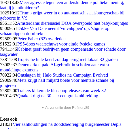
1037
13:48
Meer agressie tegen een andersluidende politieke mening,
laat jij je intimideren?
1029
10:12
Trump grijpt weer in op automatisch staatsburgerschap bij
geboorte in VS
956
11:52
Amsterdams dierenasiel DOA overspoeld met babykonijntjes
950
09:51
Dikke Van Dale neemt 'vulvalippen' op: 'stigma op
schaamlippen doorbreken'
925
09:05
Peter Faber (82) overleden
915
22:01
PS5-doos waarschuwt voor einde fysieke games
794
11:46
Kabinet geeft bedrijven geen compensatie voor schade door
laagwater
738
11:08
Tropische hitte keert zondag terug met lokaal 32 graden
730
09:37
Denemarken pakt AI-gebruik in scholen aan: extra
mondelinge examens
709
22:04
Ontslagen bij Halo Studios na Campaign Evolved
590
09:40
Meta krijgt half miljard boete voor mentale schade bij
jongeren
558
05:00
Trailers kijken: de bioscoopreleases van week 32
550
14:33
Quake krijgt na 30 jaar een gratis uitbreiding
▼ Advertentie door Refinery89
Lees ook
2
18:31
Vier aanhoudingen na doodsbedreiging burgemeester Depla