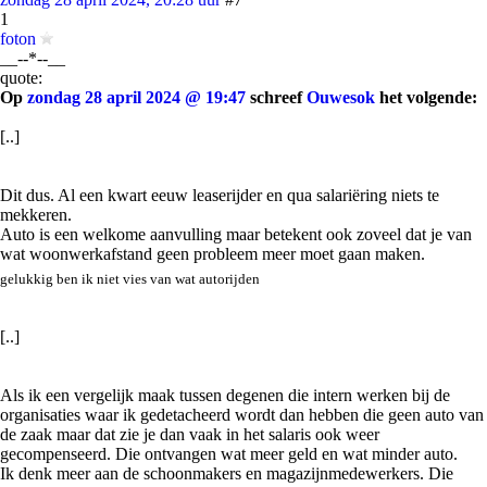
1
foton
__--*--__
quote:
Op
zondag 28 april 2024 @ 19:47
schreef
Ouwesok
het volgende:
[..]
Dit dus. Al een kwart eeuw leaserijder en qua salariëring niets te
mekkeren.
Auto is een welkome aanvulling maar betekent ook zoveel dat je van
wat woonwerkafstand geen probleem meer moet gaan maken.
gelukkig ben ik niet vies van wat autorijden
[..]
Als ik een vergelijk maak tussen degenen die intern werken bij de
organisaties waar ik gedetacheerd wordt dan hebben die geen auto van
de zaak maar dat zie je dan vaak in het salaris ook weer
gecompenseerd. Die ontvangen wat meer geld en wat minder auto.
Ik denk meer aan de schoonmakers en magazijnmedewerkers. Die