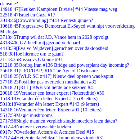
clausule?
149
18:47
[Keuken Kampioen Divisie] #44 Vitesse mag weg
225
18:47
Israel en Gaza #17
30
18:46
[Crowdfunding] #443 Rentestijgingen?
106
18:45
Progressieve Democraat El-Sayed wint nipt voorverkiezing
Michigan
37
18:45
Trump wil dat J.D. Vance hem in 2028 opvolgt
43
18:40
GGZ heeft mij gezond verklaard.
44
18:39
[Eva vd Wijdeven] geruchten over dakloosheid
5
18:38
Hoe hiermee om te gaan?
211
18:35
Russia vs Ukraine #91
212
18:35
Oorlog Iran #136 Bridge and powerplant day incoming?
256
18:31
[UFO/UAP] #16 The Age of Disclosure
143
18:25
[WLR SC #417] Nieuw deel openen was kaputt
277
18:23
Post hier pas overleden muzikanten #32
179
18:21
[RTL] B&B vol liefde 6de seizoen #4
200
18:19
Verander een letter expert (7lettereditie) #50
15
18:19
Verander één letter. Expert # 75 (8 letters)
50
18:18
Verander één letter: Expert #143 (9 letters)
143
18:16
Verander één letter: Expert #91 (10 letters)
55
17:59
Magic mushrooms
27
17:56
Single mannen verplichtsingle moeders laten daten?
95
17:49
Nieuwe / verwachte boeken
89
17:47
Overleden Acteurs & Actrices Deel #15
52
17:44
Het grote dagelijkse Trump nieuws topic #31