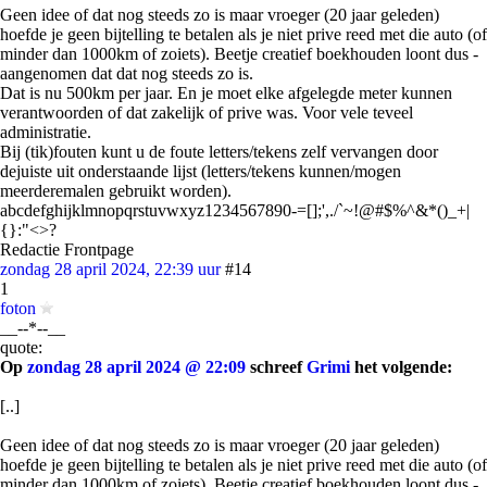
Geen idee of dat nog steeds zo is maar vroeger (20 jaar geleden)
hoefde je geen bijtelling te betalen als je niet prive reed met die auto (of
minder dan 1000km of zoiets). Beetje creatief boekhouden loont dus -
aangenomen dat dat nog steeds zo is.
Dat is nu 500km per jaar. En je moet elke afgelegde meter kunnen
verantwoorden of dat zakelijk of prive was. Voor vele teveel
administratie.
Bij (tik)fouten kunt u de foute letters/tekens zelf vervangen door
dejuiste uit onderstaande lijst (letters/tekens kunnen/mogen
meerderemalen gebruikt worden).
abcdefghijklmnopqrstuvwxyz1234567890-=[];',./`~!@#$%^&*()_+|
{}:"<>?
Redactie Frontpage
zondag 28 april 2024, 22:39 uur
#14
1
foton
__--*--__
quote:
Op
zondag 28 april 2024 @ 22:09
schreef
Grimi
het volgende:
[..]
Geen idee of dat nog steeds zo is maar vroeger (20 jaar geleden)
hoefde je geen bijtelling te betalen als je niet prive reed met die auto (of
minder dan 1000km of zoiets). Beetje creatief boekhouden loont dus -