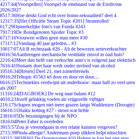
42
17:44
[Voorspellen] Voorspel de eindstand van de Eredivisie
2026/2027
85
17:36
Hoe denkt God echt over homo-seksualiteit? deel 4
123
17:35
[Het Officiële Steam Topic #201] Steamrolled
6
17:29
Opmerkelijke foto's van Funda #243
79
17:19
De Bondgenoten Spoiler Topic #3
67
17:16
Vrouwen willen geen man meer #30
171
17:12
Vandaag 40 jaar geleden... #3
100
17:07
Ali B rechtszaak #26 - Ali de bewezen serieverkrachter
60
16:56
Aanbrengen mechanische ventilatie zinvol in oud huis?
22
16:42
Meer dan helft van verkochte auto's is volgend jaar elektrisch
76
16:41
Huisarts doet haar werk onder invloed van alcohol
105
16:34
[Breien] Deel 21, met zomerbreisels
99
16:29
Teltopic #1563 tel door en door en door....
66
16:25
Techniekles verdwijnt uit onderbouw: maar half zo veel uren
als 2007
113
16:24
[DAGBOEK] De weg naar balans #12
40
16:23
Jezelf gelukkig voelen als vrijgezelle vijftiger
2
16:17
Schapen mogen niet meer grazen langs Waddenzee (Droogte)
166
16:11
Haiku ketting #27 - strooi wat liefde
238
16:05
De bezuinigingen bij de NPO
18
16:04
Peter Faber is overleden
39
15:57
Zou je vreemdgaan in een relatie kunnen vergeven?
27
15:39
Pinda-allergie? Andermans poep slikken helpt misschien
192
15:38
[SBS6] De Oranjezomer #10 Helene je kan het niet stop