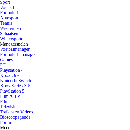
Sport
Voetbal
Formule 1
Autosport
Tennis
Wielrennen
Schaatsen
Wintersporten
Managerspelen
Voetbalmanager
Formule 1-manager
Games
PC
Playstation 4
Xbox One
Nintendo Switch
Xbox Series X|S
PlayStation 5
Film & TV
Film
Televisie
Trailers en Videos
Bioscoopagenda
Forum
Meer