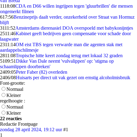
van Breda
11
18:08
CDA en D66 willen ingrijpen tegen 'gluurbrillen' die mensen
ongemerkt filmen
6
17:56
Benzineprijs daalt verder, onzekerheid over Straat van Hormuz
blijft
31
11:52
Amsterdams dierenasiel DOA overspoeld met babykonijntjes
25
11:46
Kabinet geeft bedrijven geen compensatie voor schade door
laagwater
23
11:14
OM eist TBS tegen verwarde man die agenten stak met
aardappelschilmesje
28
11:08
Tropische hitte keert zondag terug met lokaal 32 graden
51
09:51
Dikke Van Dale neemt 'vulvalippen' op: 'stigma op
schaamlippen doorbreken'
24
09:05
Peter Faber (82) overleden
24
06/08
Huisarts per direct uit vak gezet om ernstig alcoholmisbruik
Font-grootte:
Normaal
Kleiner
regelhoogte :
Normaal
Kleiner
22 reacties
Redactie Frontpage
zondag 28 april 2024, 19:12 uur
#1
1