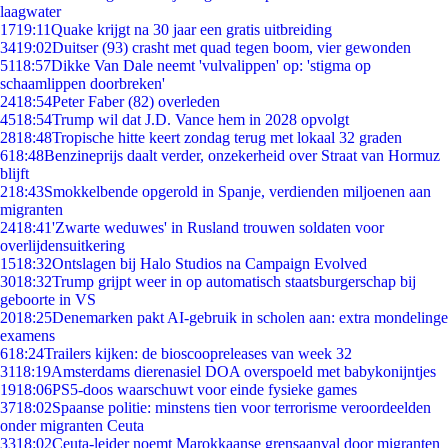
laagwater
17
19:11
Quake krijgt na 30 jaar een gratis uitbreiding
34
19:02
Duitser (93) crasht met quad tegen boom, vier gewonden
51
18:57
Dikke Van Dale neemt 'vulvalippen' op: 'stigma op
schaamlippen doorbreken'
24
18:54
Peter Faber (82) overleden
45
18:54
Trump wil dat J.D. Vance hem in 2028 opvolgt
28
18:48
Tropische hitte keert zondag terug met lokaal 32 graden
6
18:48
Benzineprijs daalt verder, onzekerheid over Straat van Hormuz
blijft
2
18:43
Smokkelbende opgerold in Spanje, verdienden miljoenen aan
migranten
24
18:41
'Zwarte weduwes' in Rusland trouwen soldaten voor
overlijdensuitkering
15
18:32
Ontslagen bij Halo Studios na Campaign Evolved
30
18:32
Trump grijpt weer in op automatisch staatsburgerschap bij
geboorte in VS
20
18:25
Denemarken pakt AI-gebruik in scholen aan: extra mondelinge
examens
6
18:24
Trailers kijken: de bioscoopreleases van week 32
31
18:19
Amsterdams dierenasiel DOA overspoeld met babykonijntjes
19
18:06
PS5-doos waarschuwt voor einde fysieke games
37
18:02
Spaanse politie: minstens tien voor terrorisme veroordeelden
onder migranten Ceuta
33
18:02
Ceuta-leider noemt Marokkaanse grensaanval door migranten