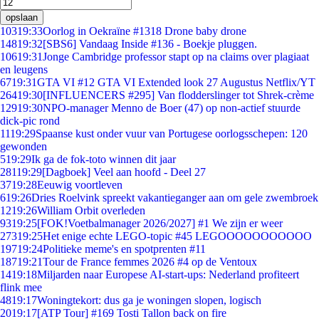
opslaan
103
19:33
Oorlog in Oekraïne #1318 Drone baby drone
148
19:32
[SBS6] Vandaag Inside #136 - Boekje pluggen.
106
19:31
Jonge Cambridge professor stapt op na claims over plagiaat
en leugens
67
19:31
GTA VI #12 GTA VI Extended look 27 Augustus Netflix/YT
264
19:30
[INFLUENCERS #295] Van flodderslinger tot Shrek-crème
129
19:30
NPO-manager Menno de Boer (47) op non-actief stuurde
dick-pic rond
11
19:29
Spaanse kust onder vuur van Portugese oorlogsschepen: 120
gewonden
5
19:29
Ik ga de fok-toto winnen dit jaar
281
19:29
[Dagboek] Veel aan hoofd - Deel 27
37
19:28
Eeuwig voortleven
6
19:26
Dries Roelvink spreekt vakantieganger aan om gele zwembroek
12
19:26
William Orbit overleden
93
19:25
[FOK!Voetbalmanager 2026/2027] #1 We zijn er weer
273
19:25
Het enige echte LEGO-topic #45 LEGOOOOOOOOOOO
197
19:24
Politieke meme's en spotprenten #11
187
19:21
Tour de France femmes 2026 #4 op de Ventoux
14
19:18
Miljarden naar Europese AI-start-ups: Nederland profiteert
flink mee
48
19:17
Woningtekort: dus ga je woningen slopen, logisch
20
19:17
[ATP Tour] #169 Tosti Tallon back on fire