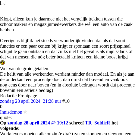
[..]
Klopt, alleen kun je daarmee niet het vergelijk trekken tussen die
schoonmakers en magazijnmedewerkers die wél een auto van de zaak
hebben.
Overigens blijf ik het steeds verwonderlijk vinden dat als dat soort
functies er een paar centen bij krijgt er spontaan een soort prijsspiraal
schijnt te gaan ontstaan en dat zulks niet het geval is als mijn salaris of
dat van mensen die nóg beter betaald krijgen een kleine boost krijgt
Wet van de grote getallen.
De helft van alle werkenden verdient minder dan modaal. En als je aan
de onderkant een procentje doet, dan drukt dat bovendien vaak ook
nog eens door naar boven (en in absolute bedragen wordt dat procentje
bovenin een serieus bedrag)
Redactie Frontpage
zondag 28 april 2024, 21:28 uur
#10
0
Innisdemon
quote:
Op
zondag 28 april 2024 @ 19:12
schreef
TR_SoldieR
het
volgende:
Werkgevers moeten alle onzin (extra?) zaken stoppen en gewoon een