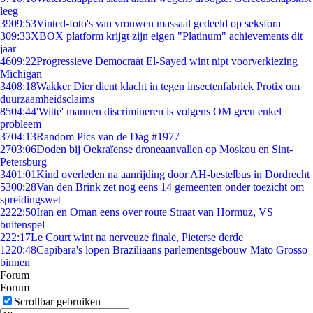
leeg
39
09:53
Vinted-foto's van vrouwen massaal gedeeld op seksfora
3
09:33
XBOX platform krijgt zijn eigen "Platinum" achievements dit
jaar
46
09:22
Progressieve Democraat El-Sayed wint nipt voorverkiezing
Michigan
34
08:18
Wakker Dier dient klacht in tegen insectenfabriek Protix om
duurzaamheidsclaims
85
04:44
'Witte' mannen discrimineren is volgens OM geen enkel
probleem
37
04:13
Random Pics van de Dag #1977
27
03:06
Doden bij Oekraïense droneaanvallen op Moskou en Sint-
Petersburg
34
01:01
Kind overleden na aanrijding door AH-bestelbus in Dordrecht
53
00:28
Van den Brink zet nog eens 14 gemeenten onder toezicht om
spreidingswet
22
22:50
Iran en Oman eens over route Straat van Hormuz, VS
buitenspel
2
22:17
Le Court wint na nerveuze finale, Pieterse derde
12
20:48
Capibara's lopen Braziliaans parlementsgebouw Mato Grosso
binnen
Forum
Forum
Scrollbar gebruiken