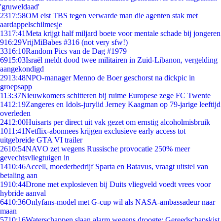
'gruweldaad'
23
17:58
OM eist TBS tegen verwarde man die agenten stak met
aardappelschilmesje
13
17:41
Meta krijgt half miljard boete voor mentale schade bij jongeren
9
16:29
VrijMiBabes #316 (not very sfw!)
33
16:10
Random Pics van de Dag #1979
69
15:03
Israël meldt dood twee militairen in Zuid-Libanon, vergelding
aangekondigd
29
13:48
NPO-manager Menno de Boer geschorst na dickpic in
groepsapp
1
13:37
Nieuwkomers schitteren bij ruime Europese zege FC Twente
14
12:19
Zangeres en Idols-jurylid Jerney Kaagman op 79-jarige leeftijd
overleden
24
12:00
Huisarts per direct uit vak gezet om ernstig alcoholmisbruik
10
11:41
Netflix-abonnees krijgen exclusieve early access tot
uitgebreide GTA VI trailer
26
10:54
NAVO zet wegens Russische provocatie 250% meer
gevechtsvliegtuigen in
14
10:46
Accell, moederbedrijf Sparta en Batavus, vraagt uitstel van
betaling aan
19
10:44
Drone met explosieven bij Duits vliegveld voedt vrees voor
hybride aanval
64
10:36
Onlyfans-model met G-cup wil als NASA-ambassadeur naar
maan
57
10:16
Waterschappen slaan alarm wegens droogte: Gereedschapskist