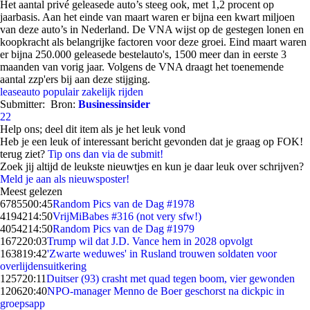
Het aantal privé geleasede auto’s steeg ook, met 1,2 procent op
jaarbasis. Aan het einde van maart waren er bijna een kwart miljoen
van deze auto’s in Nederland. De VNA wijst op de gestegen lonen en
koopkracht als belangrijke factoren voor deze groei. Eind maart waren
er bijna 250.000 geleasede bestelauto's, 1500 meer dan in eerste 3
maanden van vorig jaar. Volgens de VNA draagt het toenemende
aantal zzp'ers bij aan deze stijging.
leaseauto
populair
zakelijk rijden
Submitter:
Bron:
Businessinsider
22
Help ons; deel dit item als je het leuk vond
Heb je een leuk of interessant bericht gevonden dat je graag op FOK!
terug ziet?
Tip ons dan via de submit!
Zoek jij altijd de leukste nieuwtjes en kun je daar leuk over schrijven?
Meld je aan als nieuwsposter!
Meest gelezen
67855
00:45
Random Pics van de Dag #1978
41942
14:50
VrijMiBabes #316 (not very sfw!)
40542
14:50
Random Pics van de Dag #1979
1672
20:03
Trump wil dat J.D. Vance hem in 2028 opvolgt
1638
19:42
'Zwarte weduwes' in Rusland trouwen soldaten voor
overlijdensuitkering
1257
20:11
Duitser (93) crasht met quad tegen boom, vier gewonden
1206
20:40
NPO-manager Menno de Boer geschorst na dickpic in
groepsapp