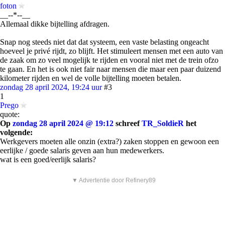
foton
__--*--__
Allemaal dikke bijtelling afdragen.
Snap nog steeds niet dat dat systeem, een vaste belasting ongeacht
hoeveel je privé rijdt, zo blijft. Het stimuleert mensen met een auto van
de zaak om zo veel mogelijk te rijden en vooral niet met de trein ofzo
te gaan. En het is ook niet fair naar mensen die maar een paar duizend
kilometer rijden en wel de volle bijtelling moeten betalen.
zondag 28 april 2024, 19:24 uur
#3
1
Prego
quote:
Op
zondag 28 april 2024 @ 19:12
schreef
TR_SoldieR
het
volgende:
Werkgevers moeten alle onzin (extra?) zaken stoppen en gewoon een
eerlijke / goede salaris geven aan hun medewerkers.
wat is een goed/eerlijk salaris?
▼ Advertentie door Refinery89