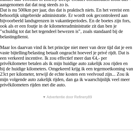
aangenomen dat dat nog steeds zo is.
Dat is nu 500km per jaar, dus dat is praktisch niets. En het vereist een
behoorlijk uitgebreide administratie. Er wordt ook gecontroleerd aan
bijvoorbeeld landsgrenzen in vakantieperiodes. En de boetes zijn fors,
ook als er een foutje in de kilometeradministratie zit dan ben je
"schuldig tot dat het tegendeel bewezen is", zoals standaard bij de
belastingdienst.
Maar los daarvan vind ik het principe niet meer van deze tijd dat je een
vaste bijtelling/belasting betaalt ongeacht hoeveel je privé rijdt. Dat is
een verkeerd incentive. Ik zou effectief meer dan €4,- per
privékilometer betalen als ik mijn huidige auto zakelijk zou rijden en
bij de huidige kilometers. Omgekeerd krijg ik een tegemoetkoming van
23ct per kilometer, terwijl de echte kosten een veelvoud zijn... Zou ik
mijn volgende auto zakelijk rijden, dan ga ik waarschijnlijk veel meer
privékilometers rijden met die auto.
▼ Advertentie door Refinery89