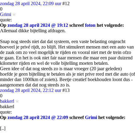
zondag 28 april 2024, 22:09 uur
#12
0
Grimi
quote:
Op
zondag 28 april 2024 @ 19:12
schreef
foton
het volgende:
Allemaal dikke bijtelling afdragen.
Snap nog steeds niet dat dat systeem, een vaste belasting ongeacht
hoeveel je privé rijdt, zo blijft. Het stimuleert mensen met een auto van
de zaak om zo veel mogelijk te rijden en vooral niet met de trein ofzo
te gaan. En het is ook niet fair naar mensen die maar een paar duizend
kilometer rijden en wel de volle bijtelling moeten betalen.
Geen idee of dat nog steeds zo is maar vroeger (20 jaar geleden)
hoefde je geen bijtelling te betalen als je niet prive reed met die auto (of
minder dan 1000km of zoiets). Beetje creatief boekhouden loont dus -
aangenomen dat dat nog steeds zo is.
zondag 28 april 2024, 22:12 uur
#13
0
bakkerl
bakkerl
quote:
Op
zondag 28 april 2024 @ 22:09
schreef
Grimi
het volgende:
[..]