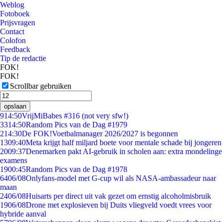
Weblog
Fotoboek
Prijsvragen
Contact
Colofon
Feedback
Tip de redactie
FOK!
FOK!
Scrollbar gebruiken
opslaan
9
14:50
VrijMiBabes #316 (not very sfw!)
33
14:50
Random Pics van de Dag #1979
2
14:30
De FOK!Voetbalmanager 2026/2027 is begonnen
13
09:40
Meta krijgt half miljard boete voor mentale schade bij jongeren
20
09:37
Denemarken pakt AI-gebruik in scholen aan: extra mondelinge
examens
19
00:45
Random Pics van de Dag #1978
64
06/08
Onlyfans-model met G-cup wil als NASA-ambassadeur naar
maan
24
06/08
Huisarts per direct uit vak gezet om ernstig alcoholmisbruik
19
06/08
Drone met explosieven bij Duits vliegveld voedt vrees voor
hybride aanval