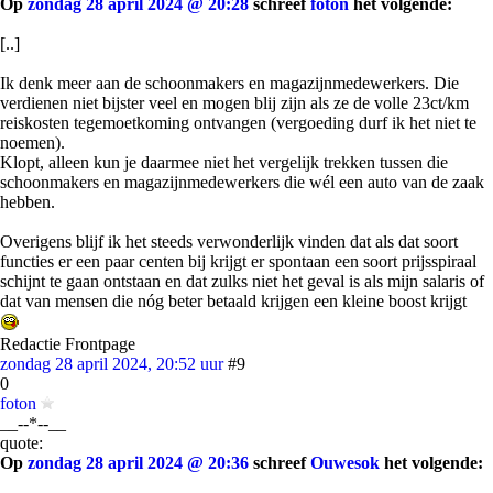
Op
zondag 28 april 2024 @ 20:28
schreef
foton
het volgende:
[..]
Ik denk meer aan de schoonmakers en magazijnmedewerkers. Die
verdienen niet bijster veel en mogen blij zijn als ze de volle 23ct/km
reiskosten tegemoetkoming ontvangen (vergoeding durf ik het niet te
noemen).
Klopt, alleen kun je daarmee niet het vergelijk trekken tussen die
schoonmakers en magazijnmedewerkers die wél een auto van de zaak
hebben.
Overigens blijf ik het steeds verwonderlijk vinden dat als dat soort
functies er een paar centen bij krijgt er spontaan een soort prijsspiraal
schijnt te gaan ontstaan en dat zulks niet het geval is als mijn salaris of
dat van mensen die nóg beter betaald krijgen een kleine boost krijgt
Redactie Frontpage
zondag 28 april 2024, 20:52 uur
#9
0
foton
__--*--__
quote:
Op
zondag 28 april 2024 @ 20:36
schreef
Ouwesok
het volgende: