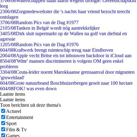
57
06/08
Waterschappen slaan alarm wegens droogte: Gereedschapskist
leeg
23
06/08
Zorgmedewerkster die 's nachts haar vriend bezocht terecht
ontslagen
37
06/08
Random Pics van de Dag #1977
21
05/08
Tanken in België wordt nóg aantrekkelijker
34
05/08
Dirk sluit supermarkt op de Wallen na golf van diefstal en
agressie
12
05/08
Random Pics van de Dag #1976
6
04/08
Kraftwerk brengt ruimteschip terug naar Eindhoven
20
04/08
Apple vecht Britse eis tot inbouwen backdoor in iCloud aan
85
04/08
'Witte' mannen discrimineren is volgens OM geen enkel
probleem
33
04/08
Ceuta-leider noemt Marokkaanse grensaanval door migranten
'gruweldaad'
6
04/08
Grote natuurbrand Boschhuizerbergen groeit naar 100 hectare
6
04/08
FOK! was even down
Laatste items
Laatste items
Toon berichten uit deze thema's
Actueel
Entertainment
Sport
Film & Tv
Games