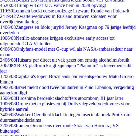
45
20:03
Trump wil dat J.D. Vance hem in 2028 opvolgt
1
19:50
Lemmen boekt eerste profzege in zware Ronde van Polen-rit
24
19:42
'Zwarte weduwes' in Rusland trouwen soldaten voor
overlijdensuitkering
14
06/08
Zangeres en Idols-jurylid Jerney Kaagman op 79-jarige leeftijd
overleden
10
06/08
Netflix-abonnees krijgen exclusieve early access tot
uitgebreide GTA VI trailer
64
06/08
Onlyfans-model met G-cup wil als NASA-ambassadeur naar
maan
24
06/08
Huisarts per direct uit vak gezet om ernstig alcoholmisbruik
3
06/08
XBOX platform krijgt zijn eigen "Platinum" achievements dit
jaar
12
06/08
Capibara's lopen Braziliaans parlementsgebouw Mato Grosso
binnen
69
06/08
Israël meldt dood twee militairen in Zuid-Libanon, vergelding
aangekondigd
15
06/08
Hiroshima herdenkt slachtoffers atoombom, 81 jaar later
19
06/08
Drone met explosieven bij Duits vliegveld voedt vrees voor
hybride aanval
34
06/08
Wakker Dier dient klacht in tegen insectenfabriek Protix om
duurzaamheidsclaims
22
06/08
Iran en Oman eens over route Straat van Hormuz, VS
buitenspel