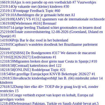
166
19:16
Ajax is een parodie op een voetbalclub #7 Vuurwerkjes
23
19:14
Op vakantie met (kleine) kinderen #30
235
19:13
Frontpage Feedback Topic #60
247
19:10
Afbeeldingen die je gemaakt hebt met AI
241
19:09
[AMV] VS #1312 spammers van de internationale rechtsorde
136
19:08
[Wielrennen #616] Brennan!
9
19:07
14-jarige leerling Thailand schiet grootouders en leraren dood
252
19:06
Totale zonsverduistering 12-08-2026 (Groenland, IJsland en
Spanje) #1
14
19:06
Prijs Bar le duc rood in het buitenland
22
19:05
Capibara's wandelen doodleuk het Braziliaanse parlement
binnen
221
19:05
[SBS6] De Bondgenoten #317 We dansen de macaroni
37
19:02
[2026/2027] Eredivisietoto #1
123
18:59
Migranten breken door grens naar Ceuta in Spanje,l #10
169
18:58
[Centraal] kattenfotoos deel 122
182
18:58
[ONLINE] Roddelpraat Topic #21
1
18:54
Het gezellige Eurojackpot KNVB Bekertopic 2026/27 #1
129
18:53
Invalkracht kinderdagverblijf Jan B. (66) misbruikt zeker 14
kinderen
276
18:52
Dump hier elke 40+ TOEP die je graag kwijt wil, zonder
restricties 15
31
18:51
Congo verbiedt export van koper en kobalt, Europa zal
gevolgen voelen
12
18:49
Defensiepact Pakistan, Turkije en Saudi-Arabië bevat art.5