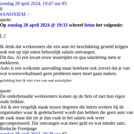
zondag 28 april 2024, 19:47 uur
#5
0
#ANONIEM
quote:
Op
zondag 28 april 2024 @ 19:33
schreef
foton
het volgende:
[..]
Ik denk dat werknemers die een auto ter beschikking gesteld krijgen
ook een op zijn minst behoorlijk salaris ontvangen.
Dit dus. Al een kwart eeuw leaserijder en qua salariëring niets te
mekkeren.
Auto is een welkome aanvulling maar betekent ook zoveel dat je van
wat woonwerkafstand geen probleem meer moet gaan maken.
gelukkig ben ik niet vies van wat autorijden
quote:
De onderbetaalde werknemers komen op de fiets of met hun eigen
oude brikkie.
Als ik een vergelijk maak tussen degenen die intern werken bij de
organisaties waar ik gedetacheerd wordt dan hebben die geen auto van
de zaak maar dat zie je dan vaak in het salaris ook weer
gecompenseerd. Die ontvangen wat meer geld en wat minder auto.
Redactie Frontpage
zondag 28 april 2024, 20:28 uur
#7