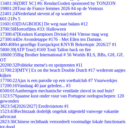
134
01:36
[DRT SC] #6: RendacGoden sponsored by TONZON
198
01:28
Tour de France femmes 2026 #4 op de Ventoux
224
01:24
Nederland stevent af op watertekort
6
01:21
Ps 5
116
01:03
[DAGBOEK] De weg naar balans #12
37
00:58
Horrorfilms #33: Halloween
173
00:47
[Keuken Kampioen Divisie] #44 Vitesse mag weg
273
00:44
De Avondetappe #176 - Met Ellen ten Damme.
4
00:40
Het gezellige Eurojackpot KNVB Bekertopic 2026/27 #1
58
00:39
[ATP Tour] #169 Tosti Tallon back on fire
186
00:35
Big Brother International # 56 Worlds RLS, BBs, GH, GF,
OT
202
00:32
Politieke meme's en spotprenten #11
117
00:23
[MTV] Ex on the beach Double Dutch #17 wederom aapjes
kijken
177
00:22
Ajax is een parodie op een voetbalclub #7 Vuurwerkjes
172
00:16
Vandaag 40 jaar geleden... #3
65
00:01
Aanbrengen mechanische ventilatie zinvol in oud huis?
13
23:57
Spaanse kust onder vuur van Portugese oorlogsschepen: 120
gewonden
38
23:54
[2026/2027] Eredivisietoto #1
15
23:43
Rechtszaak dodelijk ongeluk uitgesteld vanwege vakantie
advocaat
28
23:36
Chinese rechtbank veroordeelt voormalige lokale functionaris
tot dood