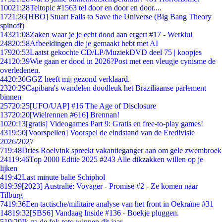
100
21:28
Teltopic #1563 tel door en door en door....
17
21:26
[HBO] Stuart Fails to Save the Universe (Big Bang Theory
spinoff)
143
21:08
Zaken waar je je echt dood aan ergert #17 - Werklui
248
20:58
Afbeeldingen die je gemaakt hebt met AI
179
20:53
Laatst gekochte CD/LP/MuziekDVD deel 75 | koopjes
241
20:39
Wie gaan er dood in 2026?Post met een vleugje cynisme de
overledenen.
44
20:30
GGZ heeft mij gezond verklaard.
23
20:29
Capibara's wandelen doodleuk het Braziliaanse parlement
binnen
257
20:25
[UFO/UAP] #16 The Age of Disclosure
137
20:20
[Wielrennen #616] Brennan!
10
20:13
[gratis] Videogames Part 9: Gratis en free-to-play games!
43
19:50
[Voorspellen] Voorspel de eindstand van de Eredivisie
2026/2027
7
19:48
Dries Roelvink spreekt vakantieganger aan om gele zwembroek
241
19:46
Top 2000 Editie 2025 #243 Alle dikzakken willen op je
lijken
4
19:42
Last minute balie Schiphol
8
19:39
[2023] Australië: Voyager - Promise #2 - Ze komen naar
Tilburg
74
19:36
Een tactische/militaire analyse van het front in Oekraïne #31
148
19:32
[SBS6] Vandaag Inside #136 - Boekje pluggen.
5
19:29
Ik ga de fok-toto winnen dit jaar