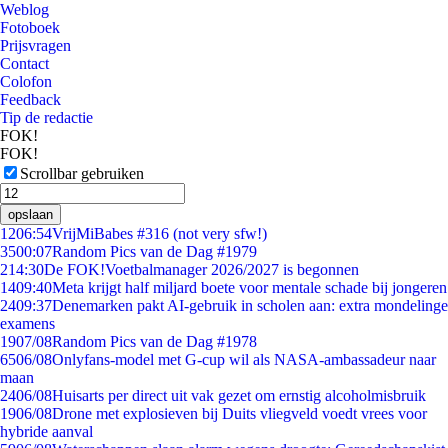
Weblog
Fotoboek
Prijsvragen
Contact
Colofon
Feedback
Tip de redactie
FOK!
FOK!
Scrollbar gebruiken
opslaan
12
06:54
VrijMiBabes #316 (not very sfw!)
35
00:07
Random Pics van de Dag #1979
2
14:30
De FOK!Voetbalmanager 2026/2027 is begonnen
14
09:40
Meta krijgt half miljard boete voor mentale schade bij jongeren
24
09:37
Denemarken pakt AI-gebruik in scholen aan: extra mondelinge
examens
19
07/08
Random Pics van de Dag #1978
65
06/08
Onlyfans-model met G-cup wil als NASA-ambassadeur naar
maan
24
06/08
Huisarts per direct uit vak gezet om ernstig alcoholmisbruik
19
06/08
Drone met explosieven bij Duits vliegveld voedt vrees voor
hybride aanval