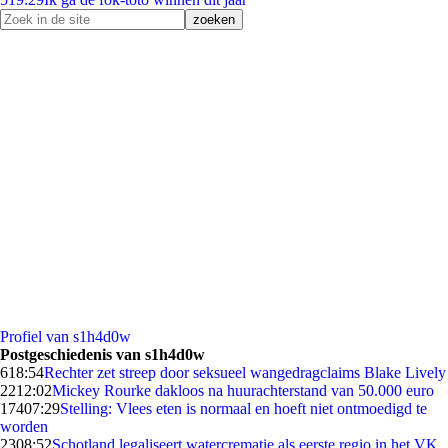
Profiel van s1h4d0w
Postgeschiedenis van s1h4d0w
6
18:54
Rechter zet streep door seksueel wangedragclaims Blake Lively
22
12:02
Mickey Rourke dakloos na huurachterstand van 50.000 euro
174
07:29
Stelling: Vlees eten is normaal en hoeft niet ontmoedigd te
worden
23
08:52
Schotland legaliseert watercrematie als eerste regio in het VK