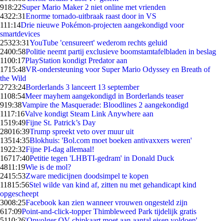
9
18:22
Super Mario Maker 2 niet online met vrienden
43
22:31
Enorme tornado-uitbraak raast door in VS
1
11:14
Drie nieuwe Pokémon-projecten aangekondigd voor
smartdevices
253
23:31
YouTube 'censureert' wederom rechts geluid
24
00:58
Politie neemt partij exclusieve boomstamtafelbladen in beslag
11
00:17
PlayStation kondigt Predator aan
17
15:48
VR-ondersteuning voor Super Mario Odyssey en Breath of
the Wild
27
23:24
Borderlands 3 lanceert 13 september
11
08:54
Meer mayhem aangekondigd in Borderlands teaser
9
19:38
Vampire the Masquerade: Bloodlines 2 aangekondigd
11
17:16
Valve kondigt Steam Link Anywhere aan
15
19:49
Fijne St. Patrick’s Day
280
16:39
Trump spreekt veto over muur uit
135
14:35
Blokhuis: 'Bol.com moet boeken antivaxxers weren'
19
22:32
Fijne PI-dag allemaal!
167
17:40
Petitie tegen 'LHBTI-gedram' in Donald Duck
48
11:19
Wie is de mol?
24
15:53
Zware medicijnen doodsimpel te kopen
118
15:56
Stel wilde van kind af, zitten nu met gehandicapt kind
opgescheept
30
08:25
Facebook kan zien wanneer vrouwen ongesteld zijn
6
17:09
Point-and-click-topper Thimbleweed Park tijdelijk gratis
51
10:26
'Opvolger OV-chipkaart moet aan aantal eisen voldoen'