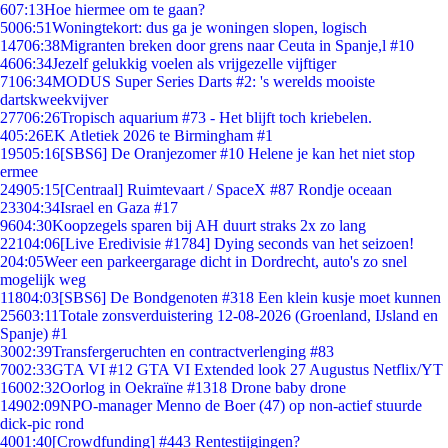
6
07:13
Hoe hiermee om te gaan?
50
06:51
Woningtekort: dus ga je woningen slopen, logisch
147
06:38
Migranten breken door grens naar Ceuta in Spanje,l #10
46
06:34
Jezelf gelukkig voelen als vrijgezelle vijftiger
71
06:34
MODUS Super Series Darts #2: 's werelds mooiste
dartskweekvijver
277
06:26
Tropisch aquarium #73 - Het blijft toch kriebelen.
4
05:26
EK Atletiek 2026 te Birmingham #1
195
05:16
[SBS6] De Oranjezomer #10 Helene je kan het niet stop
ermee
249
05:15
[Centraal] Ruimtevaart / SpaceX #87 Rondje oceaan
233
04:34
Israel en Gaza #17
96
04:30
Koopzegels sparen bij AH duurt straks 2x zo lang
221
04:06
[Live Eredivisie #1784] Dying seconds van het seizoen!
2
04:05
Weer een parkeergarage dicht in Dordrecht, auto's zo snel
mogelijk weg
118
04:03
[SBS6] De Bondgenoten #318 Een klein kusje moet kunnen
256
03:11
Totale zonsverduistering 12-08-2026 (Groenland, IJsland en
Spanje) #1
30
02:39
Transfergeruchten en contractverlenging #83
70
02:33
GTA VI #12 GTA VI Extended look 27 Augustus Netflix/YT
160
02:32
Oorlog in Oekraïne #1318 Drone baby drone
149
02:09
NPO-manager Menno de Boer (47) op non-actief stuurde
dick-pic rond
40
01:40
[Crowdfunding] #443 Rentestijgingen?