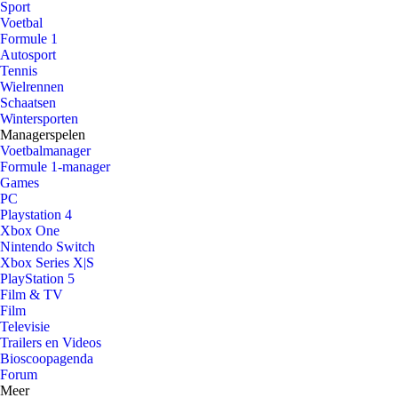
Sport
Voetbal
Formule 1
Autosport
Tennis
Wielrennen
Schaatsen
Wintersporten
Managerspelen
Voetbalmanager
Formule 1-manager
Games
PC
Playstation 4
Xbox One
Nintendo Switch
Xbox Series X|S
PlayStation 5
Film & TV
Film
Televisie
Trailers en Videos
Bioscoopagenda
Forum
Meer