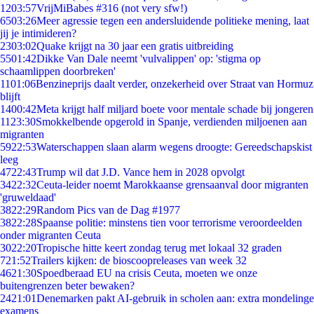
12
03:57
VrijMiBabes #316 (not very sfw!)
65
03:26
Meer agressie tegen een andersluidende politieke mening, laat
jij je intimideren?
23
03:02
Quake krijgt na 30 jaar een gratis uitbreiding
55
01:42
Dikke Van Dale neemt 'vulvalippen' op: 'stigma op
schaamlippen doorbreken'
11
01:06
Benzineprijs daalt verder, onzekerheid over Straat van Hormuz
blijft
14
00:42
Meta krijgt half miljard boete voor mentale schade bij jongeren
11
23:30
Smokkelbende opgerold in Spanje, verdienden miljoenen aan
migranten
59
22:53
Waterschappen slaan alarm wegens droogte: Gereedschapskist
leeg
47
22:43
Trump wil dat J.D. Vance hem in 2028 opvolgt
34
22:32
Ceuta-leider noemt Marokkaanse grensaanval door migranten
'gruweldaad'
38
22:29
Random Pics van de Dag #1977
38
22:28
Spaanse politie: minstens tien voor terrorisme veroordeelden
onder migranten Ceuta
30
22:20
Tropische hitte keert zondag terug met lokaal 32 graden
7
21:52
Trailers kijken: de bioscoopreleases van week 32
46
21:30
Spoedberaad EU na crisis Ceuta, moeten we onze
buitengrenzen beter bewaken?
24
21:01
Denemarken pakt AI-gebruik in scholen aan: extra mondelinge
examens