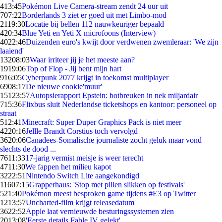
4
13:45
Pokémon Live Camera-stream zendt 24 uur uit
7
07:22
Borderlands 3 ziet er goed uit met Limbo-mod
21
19:30
Locatie bij bellen 112 nauwkeuriger bepaald
4
20:34
Blue Yeti en Yeti X microfoons (Interview)
40
22:46
Duizenden euro's kwijt door verdwenen zwemleraar: 'We zijn
laaiend'
132
08:03
Waar irriteer jij je het meeste aan?
19
19:06
Top of Flop - Jij bent mijn hart
9
16:05
Cyberpunk 2077 krijgt in toekomst multiplayer
69
08:17
De nieuwe cookie'muur'
151
23:57
Autopsierapport Epstein: botbreuken in nek miljardair
7
15:36
Flixbus sluit Nederlandse ticketshops en kantoor: personeel op
straat
5
12:41
Minecraft: Super Duper Graphics Pack is niet meer
42
20:16
Jellle Brandt Corstius toch vervolgd
36
20:06
Canadees-Somalische journaliste zocht geluk maar vond
slechts de dood ...
76
11:33
17-jarig vermist meisje is weer terecht
47
11:30
We fappen het milieu kapot
32
22:51
Nintendo Switch Lite aangekondigd
116
07:15
Grapperhaus: 'Stop met pillen slikken op festivals'
5
21:40
Pokémon meest besproken game tijdens #E3 op Twitter
12
13:57
Uncharted-film krijgt releasedatum
36
22:52
Apple laat vernieuwde besturingssystemen zien
20
13:08
'Eerste details Fable IV gelekt'