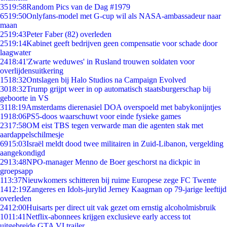
35
19:58
Random Pics van de Dag #1979
65
19:50
Onlyfans-model met G-cup wil als NASA-ambassadeur naar
maan
25
19:43
Peter Faber (82) overleden
25
19:14
Kabinet geeft bedrijven geen compensatie voor schade door
laagwater
24
18:41
'Zwarte weduwes' in Rusland trouwen soldaten voor
overlijdensuitkering
15
18:32
Ontslagen bij Halo Studios na Campaign Evolved
30
18:32
Trump grijpt weer in op automatisch staatsburgerschap bij
geboorte in VS
31
18:19
Amsterdams dierenasiel DOA overspoeld met babykonijntjes
19
18:06
PS5-doos waarschuwt voor einde fysieke games
23
17:58
OM eist TBS tegen verwarde man die agenten stak met
aardappelschilmesje
69
15:03
Israël meldt dood twee militairen in Zuid-Libanon, vergelding
aangekondigd
29
13:48
NPO-manager Menno de Boer geschorst na dickpic in
groepsapp
1
13:37
Nieuwkomers schitteren bij ruime Europese zege FC Twente
14
12:19
Zangeres en Idols-jurylid Jerney Kaagman op 79-jarige leeftijd
overleden
24
12:00
Huisarts per direct uit vak gezet om ernstig alcoholmisbruik
10
11:41
Netflix-abonnees krijgen exclusieve early access tot
uitgebreide GTA VI trailer