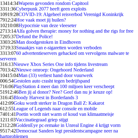
134
14:34
Wapens gevonden rondom Capitool
33
11:36
Cyberpunk 2077 heeft geen exploits
109
19:28
COVID-19: Algeheel reisverbod Verenigd Koninkrijk
79
12:24
Hoe vaak moet jij huilen?
102
10:08
Hypocrisie van deze vleeseter
27
13:14
Alfa golven therapie: money for nothing and the rigs for free
72
05:37
Defund the Police!
33
03:26
Man doodgestoken in Eindhoven
37
19:33
Smaakjes van e-sigaretten worden verboden
33
13:07
60 advertentieservers gehacked om vervolgens malware te
serveren
3
16:13
Nieuwe Xbox Series One info tijdens livestream
70
13:42
Nieuwe omroep: Ongehoord Nederland
104
15:04
Man (33) verliest hand door vuurwerk
0
06:54
Gestolen auto crasht tegen bedrijfspand
7
16:06
PlayStation 4 meer dan 100 miljoen keer verscheept
519
12:46
Ben jij al donor? Nee? Geef dan nu je keuze op!
3
16:45
Bloody Harvest in Borderlands 3
4
12:09
Goku wordt sterker in Dragon Ball Z: Kakarot
6
12:55
League of Legends naar console en mobile
74
01:41
Poetin wordt niet warm of koud van klimaatmeisje
12
11:03
Vaccinatiegraad griep stijgt
21
12:28
GoldenEye pc-remake in Unreal Engine 4 krijgt vorm
95
17:42
Democraat Sanders legt presidentscampagne neer na
hartproblemen