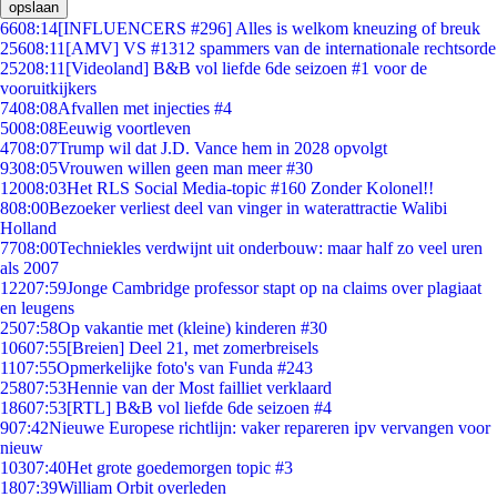
opslaan
66
08:14
[INFLUENCERS #296] Alles is welkom kneuzing of breuk
256
08:11
[AMV] VS #1312 spammers van de internationale rechtsorde
252
08:11
[Videoland] B&B vol liefde 6de seizoen #1 voor de
vooruitkijkers
74
08:08
Afvallen met injecties #4
50
08:08
Eeuwig voortleven
47
08:07
Trump wil dat J.D. Vance hem in 2028 opvolgt
93
08:05
Vrouwen willen geen man meer #30
120
08:03
Het RLS Social Media-topic #160 Zonder Kolonel!!
8
08:00
Bezoeker verliest deel van vinger in waterattractie Walibi
Holland
77
08:00
Techniekles verdwijnt uit onderbouw: maar half zo veel uren
als 2007
122
07:59
Jonge Cambridge professor stapt op na claims over plagiaat
en leugens
25
07:58
Op vakantie met (kleine) kinderen #30
106
07:55
[Breien] Deel 21, met zomerbreisels
11
07:55
Opmerkelijke foto's van Funda #243
258
07:53
Hennie van der Most failliet verklaard
186
07:53
[RTL] B&B vol liefde 6de seizoen #4
9
07:42
Nieuwe Europese richtlijn: vaker repareren ipv vervangen voor
nieuw
103
07:40
Het grote goedemorgen topic #3
18
07:39
William Orbit overleden