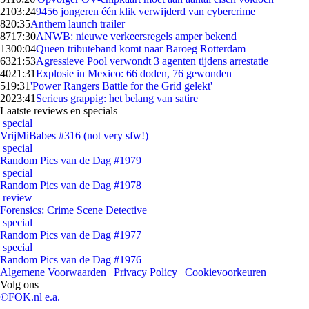
21
03:24
9456 jongeren één klik verwijderd van cybercrime
8
20:35
Anthem launch trailer
87
17:30
ANWB: nieuwe verkeersregels amper bekend
13
00:04
Queen tributeband komt naar Baroeg Rotterdam
63
21:53
Agressieve Pool verwondt 3 agenten tijdens arrestatie
40
21:31
Explosie in Mexico: 66 doden, 76 gewonden
5
19:31
'Power Rangers Battle for the Grid gelekt'
20
23:41
Serieus grappig: het belang van satire
Laatste reviews en specials
special
VrijMiBabes #316 (not very sfw!)
special
Random Pics van de Dag #1979
special
Random Pics van de Dag #1978
review
Forensics: Crime Scene Detective
special
Random Pics van de Dag #1977
special
Random Pics van de Dag #1976
Algemene Voorwaarden
|
Privacy Policy
|
Cookievoorkeuren
Volg ons
©FOK.nl e.a.