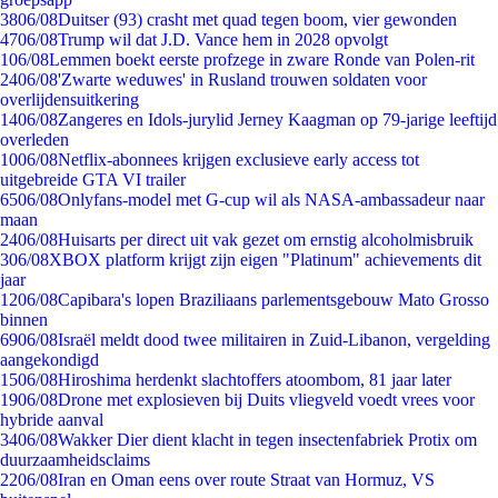
38
06/08
Duitser (93) crasht met quad tegen boom, vier gewonden
47
06/08
Trump wil dat J.D. Vance hem in 2028 opvolgt
1
06/08
Lemmen boekt eerste profzege in zware Ronde van Polen-rit
24
06/08
'Zwarte weduwes' in Rusland trouwen soldaten voor
overlijdensuitkering
14
06/08
Zangeres en Idols-jurylid Jerney Kaagman op 79-jarige leeftijd
overleden
10
06/08
Netflix-abonnees krijgen exclusieve early access tot
uitgebreide GTA VI trailer
65
06/08
Onlyfans-model met G-cup wil als NASA-ambassadeur naar
maan
24
06/08
Huisarts per direct uit vak gezet om ernstig alcoholmisbruik
3
06/08
XBOX platform krijgt zijn eigen "Platinum" achievements dit
jaar
12
06/08
Capibara's lopen Braziliaans parlementsgebouw Mato Grosso
binnen
69
06/08
Israël meldt dood twee militairen in Zuid-Libanon, vergelding
aangekondigd
15
06/08
Hiroshima herdenkt slachtoffers atoombom, 81 jaar later
19
06/08
Drone met explosieven bij Duits vliegveld voedt vrees voor
hybride aanval
34
06/08
Wakker Dier dient klacht in tegen insectenfabriek Protix om
duurzaamheidsclaims
22
06/08
Iran en Oman eens over route Straat van Hormuz, VS