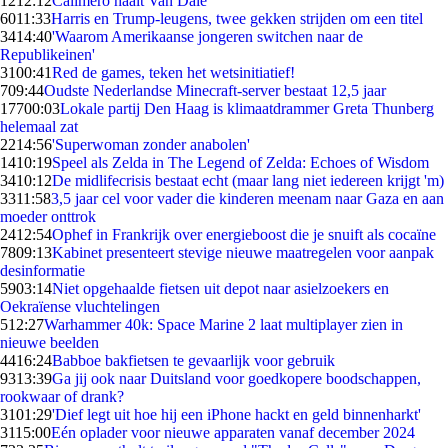
12
12:12
Calimero haalt Van Dale
60
11:33
Harris en Trump-leugens, twee gekken strijden om een titel
34
14:40
'Waarom Amerikaanse jongeren switchen naar de
Republikeinen'
31
00:41
Red de games, teken het wetsinitiatief!
7
09:44
Oudste Nederlandse Minecraft-server bestaat 12,5 jaar
177
00:03
Lokale partij Den Haag is klimaatdrammer Greta Thunberg
helemaal zat
22
14:56
'Superwoman zonder anabolen'
14
10:19
Speel als Zelda in The Legend of Zelda: Echoes of Wisdom
34
10:12
De midlifecrisis bestaat echt (maar lang niet iedereen krijgt 'm)
33
11:58
3,5 jaar cel voor vader die kinderen meenam naar Gaza en aan
moeder onttrok
24
12:54
Ophef in Frankrijk over energieboost die je snuift als cocaïne
78
09:13
Kabinet presenteert stevige nieuwe maatregelen voor aanpak
desinformatie
59
03:14
Niet opgehaalde fietsen uit depot naar asielzoekers en
Oekraïense vluchtelingen
5
12:27
Warhammer 40k: Space Marine 2 laat multiplayer zien in
nieuwe beelden
44
16:24
Babboe bakfietsen te gevaarlijk voor gebruik
93
13:39
Ga jij ook naar Duitsland voor goedkopere boodschappen,
rookwaar of drank?
31
01:29
'Dief legt uit hoe hij een iPhone hackt en geld binnenharkt'
31
15:00
Eén oplader voor nieuwe apparaten vanaf december 2024