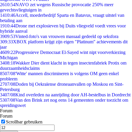
26
10:54
NAVO zet wegens Russische provocatie 250% meer
gevechtsvliegtuigen in
14
10:46
Accell, moederbedrijf Sparta en Batavus, vraagt uitstel van
betaling aan
19
10:44
Drone met explosieven bij Duits vliegveld voedt vrees voor
hybride aanval
39
09:53
Vinted-foto's van vrouwen massaal gedeeld op seksfora
3
09:33
XBOX platform krijgt zijn eigen "Platinum" achievements dit
jaar
46
09:22
Progressieve Democraat El-Sayed wint nipt voorverkiezing
Michigan
34
08:18
Wakker Dier dient klacht in tegen insectenfabriek Protix om
duurzaamheidsclaims
85
07/08
'Witte' mannen discrimineren is volgens OM geen enkel
probleem
27
07/08
Doden bij Oekraïense droneaanvallen op Moskou en Sint-
Petersburg
34
07/08
Kind overleden na aanrijding door AH-bestelbus in Dordrecht
53
07/08
Van den Brink zet nog eens 14 gemeenten onder toezicht om
spreidingswet
Forum
Forum
Scrollbar gebruiken