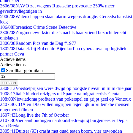
buitenspel
26
06/08
NAVO zet wegens Russische provocatie 250% meer
gevechtsvliegtuigen in
59
06/08
Waterschappen slaan alarm wegens droogte: Gereedschapskist
leeg
1
06/08
Forensics: Crime Scene Detective
23
06/08
Zorgmedewerkster die 's nachts haar vriend bezocht terecht
ontslagen
38
06/08
Random Pics van de Dag #1977
18
05/08
Datalek bij Bol en de Bijenkorf na cyberaanval op logistiek
partner Ceva
Actieve items
Actieve items
Scrollbar gebruiken
opslaan
33
08:13
Voedselprijzen wereldwijd op hoogste niveau in ruim drie jaar
19
08:13
Italië hindert reizigers uit Spanje na migratiecrisis Ceuta
1
08:03
Niewiadoma profiteert van pokerspel en grijpt geel op Ventoux
24
07:46
CDA en D66 willen ingrijpen tegen 'gluurbrillen' die mensen
ongemerkt filmen
16
07:43
Long live the 7th of October
21
07:30
Vier aanhoudingen na doodsbedreiging burgemeester Depla
van Breda
38
05:41
Duitser (93) crasht met quad tegen boom, vier gewonden