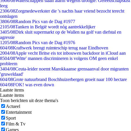
59
06/08
Waterschappen slaan alarm wegens droogte: Gereedschapskist
leeg
23
06/08
Zorgmedewerkster die 's nachts haar vriend bezocht terecht
ontslagen
38
06/08
Random Pics van de Dag #1977
21
05/08
Tanken in België wordt nóg aantrekkelijker
34
05/08
Dirk sluit supermarkt op de Wallen na golf van diefstal en
agressie
12
05/08
Random Pics van de Dag #1976
6
04/08
Kraftwerk brengt ruimteschip terug naar Eindhoven
20
04/08
Apple vecht Britse eis tot inbouwen backdoor in iCloud aan
85
04/08
'Witte' mannen discrimineren is volgens OM geen enkel
probleem
34
04/08
Ceuta-leider noemt Marokkaanse grensaanval door migranten
'gruweldaad'
6
04/08
Grote natuurbrand Boschhuizerbergen groeit naar 100 hectare
6
04/08
FOK! was even down
Laatste items
Laatste items
Toon berichten uit deze thema's
Actueel
Entertainment
Sport
Film & Tv
Games