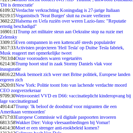
'Dit is democratie'
61
09:32
Verdachte verkrachting Koningsdag is 27-jarige Italiaan
92
19:15
Veganistisch 'Neat Burger' sluit na zware verliezen
36
02:22
Halsema en Uefa ruziën over weren Lazio-fans: "Reputatie
ernstig beschadigd"
169
01:11
Trump zet militaire steun aan Oekraïne stop na ruzie met
Zelensky
33
09:15
Even ontspannen in een kattencafé steeds populairder
36
17:33
Activisten projecteren 'Heil Tesla' op Duitse Tesla fabriek,
Musk reageert met opmerkelijke tweet
79
13:04
Onze voorouders waren vegetariërs
62
14:36
Trump hoort straf in zaak Stormy Daniels vlak voor
inauguratie
68
16:22
Musk bemoeit zich weer met Britse politiek, Europese landen
ergeren zich
26
20:01
New York: Politie toont foto van lachende verdachte moord
CEO zorgverzekeraar
97
09:30
Wetsvoorstel VVD en D66: vaccinatieplicht kinderopvang bij
lage vaccinatiegraad
49
14:47
Trump: 'Ik beloof de doodstraf voor migranten die een
Amerikaan vermoorden'
67
17:03
Europese Commissie wil digitale paspoorten invoeren
68
13:58
Wakker Dier: Volop vleesaanbiedingen bij Vomar!
64
14:30
Moet er een strenger anti-rookbeleid komen?