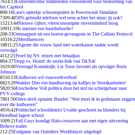
76
14:13
Extreemrechtse militieleden veroordeeld voor bestorming van
het Capitool
8
00:16
Lara's optrekje schoonspuiten in Powerwash Simulator
73
09:48
58% gebruikt telefoon wel eens achter het stuur; jij ook?
152
13:44
Nieuwe cijfers: vleesconsumptie onverminderd hoog
109
11:19
Is internet een basisbehoefte?
2
08:33
Ontsnappen uit een horror-gevangenis in The Callisto Protocol
103
16:22
Menfluencers
188
11:25
Agente die vrouw hard met waterkanon raakte wordt
vervolgd
41
12:21
Proef bij NS: reizen met betaalpas
8
04:37
'Depp vs. Heard: de onzin-fuik van TikTok'
16
19:00
Verenigd Koninkrijk: Liz Truss favoriet als opvolger Boris
Johnson
85
10:53
Eindhoven wil vuurwerkverbod
68
23:29
Wakker Dier eist handhaving op kalfjes in 'broeikashutten'
58
20:56
Enschedese Volt politica door het stof na schietgebaar naar
PVV-collega
78
01:50
Otten deelt opname Baudet: "Wat moet ik in godsnaam zeggen
over die kutboeren"
49
16:42
Politiechef schooldistrict Uvalde geschorst na blunders bij
bloedbad lagere school
10
09:21
Fall Guys kondigt Halo-crossover aan met eigen uitvoering
Believe-trailer
2
12:25
Endgame van Outriders Worldslayer uitgelegd