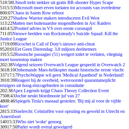
5
18:58
Ubisoft trekt stekker uit gratis BR-shooter Hyper Scape
53
15:53
Microsoft moet erven toelaten tot accounts van overledene
8
00:07
Chaos in Saints Row reboot
2
20:27
Shadow Warrior makers introduceren Evil West
1
13:22
Matten met buitenaardse mogendheden in Arc Raiders
44
14:52
Positief advies in VS over eerste coronapil
7
11:05
Nieuwe beelden van Rocksteady's Suicide Squad: Kill the
Justice League
17
19:09
Ricochet is Call of Duty's nieuwe anti-cheat
95
20:01
Eet Geen Dierendag: 3,8 miljoen deelnemers
19
15:52
Russische passagier (51) weigert toilet te verlaten, vliegtuig
moet tussenstop maken
2
02:38
Volgend seizoen Overwatch League gespeeld in Overwatch 2
36
18:10
Onbemande Mars-helikopter maakt historische eerste vlucht
337
17:17
PsychoWappie wil geen 'Medical Apartheid' in Nederland!
39
10:39
Reageer bij de overheid, wetsvoorstel quarantaineplicht
reizigers uit hoog-risicogebieden in consultatie
2
02:38
Apex Legends krijgt Chaos Theory Collection Event
75
08:43
Jochie neukt bloedmooie juf van 27
48
08:46
Spiegels Tesla's massaal gestolen: 'Bij mij al voor de vijfde
keer'
28
15:33
Snelrecht: Celstraffen voor opruiing en geweld in Utrecht en
Amersfoort
140
15:33
Who niet 'woke' genoeg
309
17:50
Parler wordt overal geweigerd