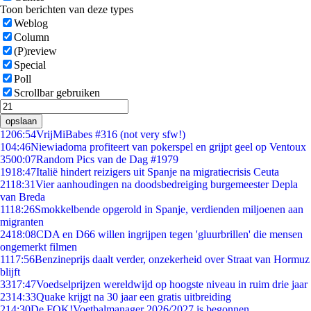
Toon berichten van deze types
Weblog
Column
(P)review
Special
Poll
Scrollbar gebruiken
opslaan
12
06:54
VrijMiBabes #316 (not very sfw!)
1
04:46
Niewiadoma profiteert van pokerspel en grijpt geel op Ventoux
35
00:07
Random Pics van de Dag #1979
19
18:47
Italië hindert reizigers uit Spanje na migratiecrisis Ceuta
21
18:31
Vier aanhoudingen na doodsbedreiging burgemeester Depla
van Breda
11
18:26
Smokkelbende opgerold in Spanje, verdienden miljoenen aan
migranten
24
18:08
CDA en D66 willen ingrijpen tegen 'gluurbrillen' die mensen
ongemerkt filmen
11
17:56
Benzineprijs daalt verder, onzekerheid over Straat van Hormuz
blijft
33
17:47
Voedselprijzen wereldwijd op hoogste niveau in ruim drie jaar
23
14:33
Quake krijgt na 30 jaar een gratis uitbreiding
2
14:30
De FOK!Voetbalmanager 2026/2027 is begonnen