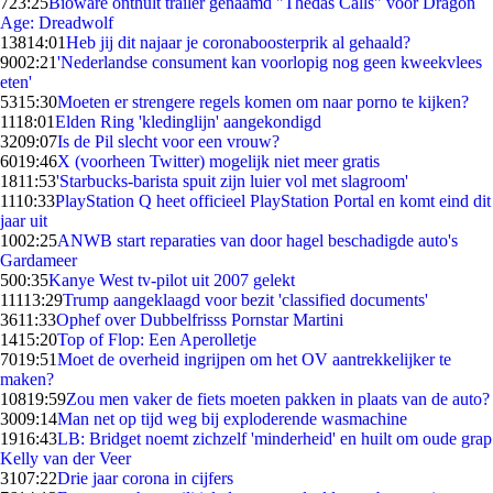
7
23:25
Bioware onthult trailer genaamd "Thedas Calls" voor Dragon
Age: Dreadwolf
138
14:01
Heb jij dit najaar je coronaboosterprik al gehaald?
90
02:21
'Nederlandse consument kan voorlopig nog geen kweekvlees
eten'
53
15:30
Moeten er strengere regels komen om naar porno te kijken?
11
18:01
Elden Ring 'kledinglijn' aangekondigd
32
09:07
Is de Pil slecht voor een vrouw?
60
19:46
X (voorheen Twitter) mogelijk niet meer gratis
18
11:53
'Starbucks-barista spuit zijn luier vol met slagroom'
11
10:33
PlayStation Q heet officieel PlayStation Portal en komt eind dit
jaar uit
10
02:25
ANWB start reparaties van door hagel beschadigde auto's
Gardameer
5
00:35
Kanye West tv-pilot uit 2007 gelekt
111
13:29
Trump aangeklaagd voor bezit 'classified documents'
36
11:33
Ophef over Dubbelfrisss Pornstar Martini
14
15:20
Top of Flop: Een Aperolletje
70
19:51
Moet de overheid ingrijpen om het OV aantrekkelijker te
maken?
108
19:59
Zou men vaker de fiets moeten pakken in plaats van de auto?
30
09:14
Man net op tijd weg bij exploderende wasmachine
19
16:43
LB: Bridget noemt zichzelf 'minderheid' en huilt om oude grap
Kelly van der Veer
31
07:22
Drie jaar corona in cijfers