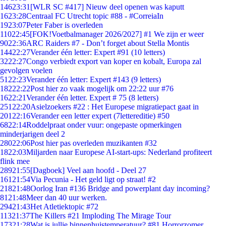
146
23:31
[WLR SC #417] Nieuw deel openen was kaputt
16
23:28
Centraal FC Utrecht topic #88 - #CorreiaIn
19
23:07
Peter Faber is overleden
110
22:45
[FOK!Voetbalmanager 2026/2027] #1 We zijn er weer
90
22:36
ARC Raiders #7 - Don’t forget about Stella Montis
144
22:27
Verander één letter: Expert #91 (10 letters)
32
22:27
Congo verbiedt export van koper en kobalt, Europa zal
gevolgen voelen
51
22:23
Verander één letter: Expert #143 (9 letters)
182
22:22
Post hier zo vaak mogelijk om 22:22 uur #76
16
22:21
Verander één letter. Expert # 75 (8 letters)
251
22:20
Asielzoekers #22 : Het Europese migratiepact gaat in
201
22:16
Verander een letter expert (7lettereditie) #50
68
22:14
Roddelpraat onder vuur: ongepaste opmerkingen
minderjarigen deel 2
280
22:06
Post hier pas overleden muzikanten #32
18
22:03
Miljarden naar Europese AI-start-ups: Nederland profiteert
flink mee
289
21:55
[Dagboek] Veel aan hoofd - Deel 27
161
21:54
Via Pecunia - Het geld ligt op straat! #2
218
21:48
Oorlog Iran #136 Bridge and powerplant day incoming?
81
21:48
Meer dan 40 uur werken.
294
21:43
Het Atletiektopic #72
113
21:37
The Killers #21 Imploding The Mirage Tour
173
21:28
Wat is jullie binnenhuistemperatuur? #81 Horrorzomer