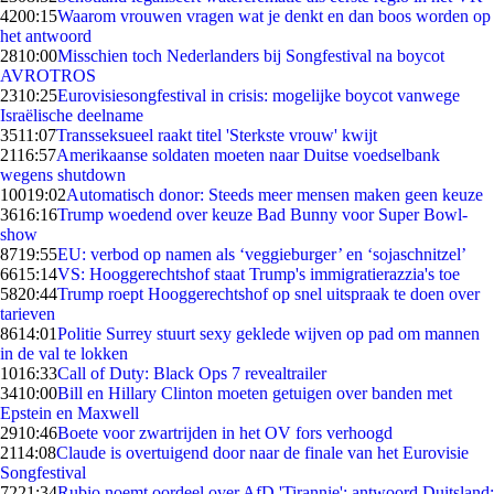
42
00:15
Waarom vrouwen vragen wat je denkt en dan boos worden op
het antwoord
28
10:00
Misschien toch Nederlanders bij Songfestival na boycot
AVROTROS
23
10:25
Eurovisiesongfestival in crisis: mogelijke boycot vanwege
Israëlische deelname
35
11:07
Transseksueel raakt titel 'Sterkste vrouw' kwijt
21
16:57
Amerikaanse soldaten moeten naar Duitse voedselbank
wegens shutdown
100
19:02
Automatisch donor: Steeds meer mensen maken geen keuze
36
16:16
Trump woedend over keuze Bad Bunny voor Super Bowl-
show
87
19:55
EU: verbod op namen als ‘veggieburger’ en ‘sojaschnitzel’
66
15:14
VS: Hooggerechtshof staat Trump's immigratierazzia's toe
58
20:44
Trump roept Hooggerechtshof op snel uitspraak te doen over
tarieven
86
14:01
Politie Surrey stuurt sexy geklede wijven op pad om mannen
in de val te lokken
10
16:33
Call of Duty: Black Ops 7 revealtrailer
34
10:00
Bill en Hillary Clinton moeten getuigen over banden met
Epstein en Maxwell
29
10:46
Boete voor zwartrijden in het OV fors verhoogd
21
14:08
Claude is overtuigend door naar de finale van het Eurovisie
Songfestival
72
21:34
Rubio noemt oordeel over AfD 'Tirannie'; antwoord Duitsland: