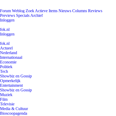
Forum
Weblog
Zoek
Actieve Items
Nieuws
Columns
Reviews
Previews
Specials
Archief
Inloggen
fok.nl
Inloggen
fok.nl
Actueel
Nederland
Internationaal
Economie
Politiek
Tech
Showbiz en Gossip
Opmerkelijk
Entertainment
Showbiz en Gossip
Muziek
Film
Televisie
Media & Cultuur
Bioscoopagenda