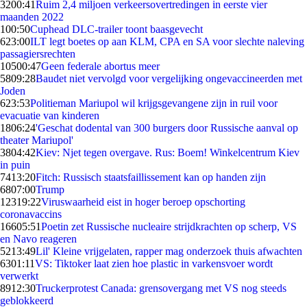
32
00:41
Ruim 2,4 miljoen verkeersovertredingen in eerste vier
maanden 2022
1
00:50
Cuphead DLC-trailer toont baasgevecht
6
23:00
ILT legt boetes op aan KLM, CPA en SA voor slechte naleving
passagiersrechten
105
00:47
Geen federale abortus meer
58
09:28
Baudet niet vervolgd voor vergelijking ongevaccineerden met
Joden
6
23:53
Politieman Mariupol wil krijgsgevangene zijn in ruil voor
evacuatie van kinderen
18
06:24
'Geschat dodental van 300 burgers door Russische aanval op
theater Mariupol'
38
04:42
Kiev: Njet tegen overgave. Rus: Boem! Winkelcentrum Kiev
in puin
74
13:20
Fitch: Russisch staatsfaillissement kan op handen zijn
68
07:00
Trump
123
19:22
Viruswaarheid eist in hoger beroep opschorting
coronavaccins
166
05:51
Poetin zet Russische nucleaire strijdkrachten op scherp, VS
en Navo reageren
52
13:49
Lil' Kleine vrijgelaten, rapper mag onderzoek thuis afwachten
63
01:11
VS: Tiktoker laat zien hoe plastic in varkensvoer wordt
verwerkt
89
12:30
Truckerprotest Canada: grensovergang met VS nog steeds
geblokkeerd