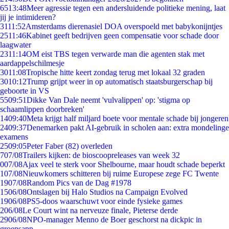
65
13:48
Meer agressie tegen een andersluidende politieke mening, laat
jij je intimideren?
31
11:52
Amsterdams dierenasiel DOA overspoeld met babykonijntjes
25
11:46
Kabinet geeft bedrijven geen compensatie voor schade door
laagwater
23
11:14
OM eist TBS tegen verwarde man die agenten stak met
aardappelschilmesje
30
11:08
Tropische hitte keert zondag terug met lokaal 32 graden
30
10:12
Trump grijpt weer in op automatisch staatsburgerschap bij
geboorte in VS
55
09:51
Dikke Van Dale neemt 'vulvalippen' op: 'stigma op
schaamlippen doorbreken'
14
09:40
Meta krijgt half miljard boete voor mentale schade bij jongeren
24
09:37
Denemarken pakt AI-gebruik in scholen aan: extra mondelinge
examens
25
09:05
Peter Faber (82) overleden
7
07/08
Trailers kijken: de bioscoopreleases van week 32
0
07/08
Ajax veel te sterk voor Shelbourne, maar houdt schade beperkt
1
07/08
Nieuwkomers schitteren bij ruime Europese zege FC Twente
19
07/08
Random Pics van de Dag #1978
15
06/08
Ontslagen bij Halo Studios na Campaign Evolved
19
06/08
PS5-doos waarschuwt voor einde fysieke games
2
06/08
Le Court wint na nerveuze finale, Pieterse derde
29
06/08
NPO-manager Menno de Boer geschorst na dickpic in
groepsapp