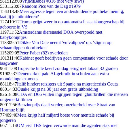
58151
23:08
VrijMiBabes #316 (not very sfw!)
53311
23:07
Random Pics van de Dag #1979
1543
13:48
Meer agressie tegen een andersluidende politieke mening,
laat jij je intimideren?
1274
10:12
Trump grijpt weer in op automatisch staatsburgerschap bij
geboorte in VS
1197
11:52
Amsterdams dierenasiel DOA overspoeld met
babykonijntjes
1183
09:51
Dikke Van Dale neemt 'vulvalippen' op: 'stigma op
schaamlippen doorbreken'
1152
09:05
Peter Faber (82) overleden
1013
11:46
Kabinet geeft bedrijven geen compensatie voor schade door
laagwater
964
11:08
Tropische hitte keert zondag terug met lokaal 32 graden
919
09:37
Denemarken pakt AI-gebruik in scholen aan: extra
mondelinge examens
881
18:47
Italië hindert reizigers uit Spanje na migratiecrisis Ceuta
880
14:33
Quake krijgt na 30 jaar een gratis uitbreiding
826
18:08
CDA en D66 willen ingrijpen tegen 'gluurbrillen' die mensen
ongemerkt filmen
809
17:56
Benzineprijs daalt verder, onzekerheid over Straat van
Hormuz blijft
774
09:40
Meta krijgt half miljard boete voor mentale schade bij
jongeren
667
11:14
OM eist TBS tegen verwarde man die agenten stak met