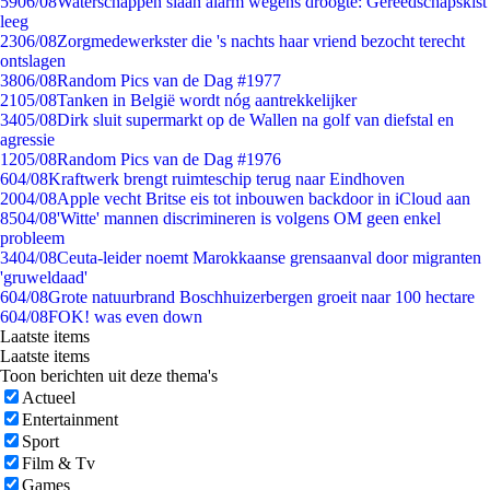
59
06/08
Waterschappen slaan alarm wegens droogte: Gereedschapskist
leeg
23
06/08
Zorgmedewerkster die 's nachts haar vriend bezocht terecht
ontslagen
38
06/08
Random Pics van de Dag #1977
21
05/08
Tanken in België wordt nóg aantrekkelijker
34
05/08
Dirk sluit supermarkt op de Wallen na golf van diefstal en
agressie
12
05/08
Random Pics van de Dag #1976
6
04/08
Kraftwerk brengt ruimteschip terug naar Eindhoven
20
04/08
Apple vecht Britse eis tot inbouwen backdoor in iCloud aan
85
04/08
'Witte' mannen discrimineren is volgens OM geen enkel
probleem
34
04/08
Ceuta-leider noemt Marokkaanse grensaanval door migranten
'gruweldaad'
6
04/08
Grote natuurbrand Boschhuizerbergen groeit naar 100 hectare
6
04/08
FOK! was even down
Laatste items
Laatste items
Toon berichten uit deze thema's
Actueel
Entertainment
Sport
Film & Tv
Games