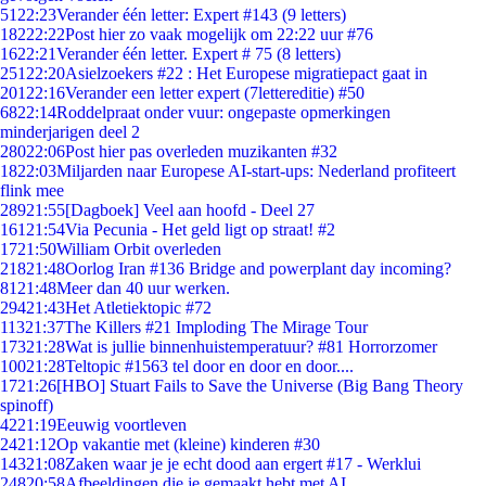
51
22:23
Verander één letter: Expert #143 (9 letters)
182
22:22
Post hier zo vaak mogelijk om 22:22 uur #76
16
22:21
Verander één letter. Expert # 75 (8 letters)
251
22:20
Asielzoekers #22 : Het Europese migratiepact gaat in
201
22:16
Verander een letter expert (7lettereditie) #50
68
22:14
Roddelpraat onder vuur: ongepaste opmerkingen
minderjarigen deel 2
280
22:06
Post hier pas overleden muzikanten #32
18
22:03
Miljarden naar Europese AI-start-ups: Nederland profiteert
flink mee
289
21:55
[Dagboek] Veel aan hoofd - Deel 27
161
21:54
Via Pecunia - Het geld ligt op straat! #2
17
21:50
William Orbit overleden
218
21:48
Oorlog Iran #136 Bridge and powerplant day incoming?
81
21:48
Meer dan 40 uur werken.
294
21:43
Het Atletiektopic #72
113
21:37
The Killers #21 Imploding The Mirage Tour
173
21:28
Wat is jullie binnenhuistemperatuur? #81 Horrorzomer
100
21:28
Teltopic #1563 tel door en door en door....
17
21:26
[HBO] Stuart Fails to Save the Universe (Big Bang Theory
spinoff)
42
21:19
Eeuwig voortleven
24
21:12
Op vakantie met (kleine) kinderen #30
143
21:08
Zaken waar je je echt dood aan ergert #17 - Werklui
248
20:58
Afbeeldingen die je gemaakt hebt met AI