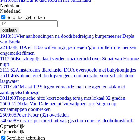
Nederland
Nederland
Scrollbar gebruiken
opslaan
19
18:31
Vier aanhoudingen na doodsbedreiging burgemeester Depla
van Breda
22
18:08
CDA en D66 willen ingrijpen tegen 'gluurbrillen' die mensen
ongemerkt filmen
11
17:56
Benzineprijs daalt verder, onzekerheid over Straat van Hormuz
blijft
31
11:52
Amsterdams dierenasiel DOA overspoeld met babykonijntjes
25
11:46
Kabinet geeft bedrijven geen compensatie voor schade door
laagwater
23
11:14
OM eist TBS tegen verwarde man die agenten stak met
aardappelschilmesje
30
11:08
Tropische hitte keert zondag terug met lokaal 32 graden
55
09:51
Dikke Van Dale neemt 'vulvalippen' op: 'stigma op
schaamlippen doorbreken'
25
09:05
Peter Faber (82) overleden
24
06/08
Huisarts per direct uit vak gezet om ernstig alcoholmisbruik
Opmerkelijk
Opmerkelijk
Scrollbar gebruiken