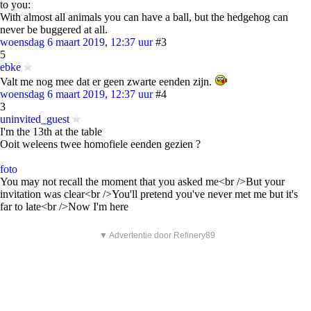
to you:
With almost all animals you can have a ball, but the hedgehog can
never be buggered at all.
woensdag 6 maart 2019, 12:37 uur
#3
5
ebke
Valt me nog mee dat er geen zwarte eenden zijn.
woensdag 6 maart 2019, 12:37 uur
#4
3
uninvited_guest
I'm the 13th at the table
Ooit weleens twee homofiele eenden gezien ?
foto
You may not recall the moment that you asked me<br />But your
invitation was clear<br />You'll pretend you've never met me but it's
far to late<br />Now I'm here
▼ Advertentie door Refinery89