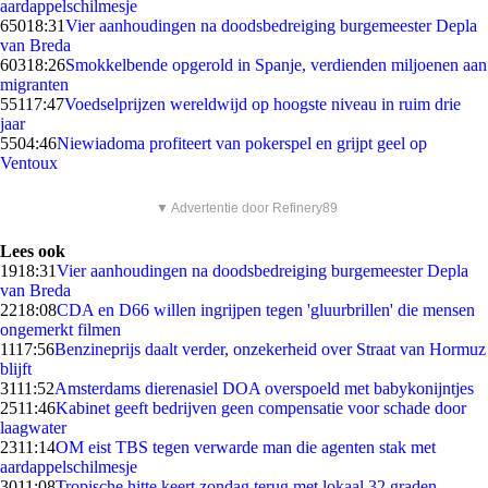
aardappelschilmesje
650
18:31
Vier aanhoudingen na doodsbedreiging burgemeester Depla
van Breda
603
18:26
Smokkelbende opgerold in Spanje, verdienden miljoenen aan
migranten
551
17:47
Voedselprijzen wereldwijd op hoogste niveau in ruim drie
jaar
55
04:46
Niewiadoma profiteert van pokerspel en grijpt geel op
Ventoux
▼ Advertentie door Refinery89
Lees ook
19
18:31
Vier aanhoudingen na doodsbedreiging burgemeester Depla
van Breda
22
18:08
CDA en D66 willen ingrijpen tegen 'gluurbrillen' die mensen
ongemerkt filmen
11
17:56
Benzineprijs daalt verder, onzekerheid over Straat van Hormuz
blijft
31
11:52
Amsterdams dierenasiel DOA overspoeld met babykonijntjes
25
11:46
Kabinet geeft bedrijven geen compensatie voor schade door
laagwater
23
11:14
OM eist TBS tegen verwarde man die agenten stak met
aardappelschilmesje
30
11:08
Tropische hitte keert zondag terug met lokaal 32 graden