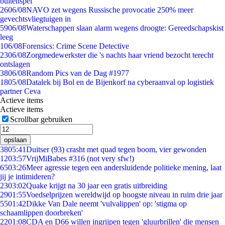
buitenspel
26
06/08
NAVO zet wegens Russische provocatie 250% meer
gevechtsvliegtuigen in
59
06/08
Waterschappen slaan alarm wegens droogte: Gereedschapskist
leeg
1
06/08
Forensics: Crime Scene Detective
23
06/08
Zorgmedewerkster die 's nachts haar vriend bezocht terecht
ontslagen
38
06/08
Random Pics van de Dag #1977
18
05/08
Datalek bij Bol en de Bijenkorf na cyberaanval op logistiek
partner Ceva
Actieve items
Actieve items
Scrollbar gebruiken
opslaan
38
05:41
Duitser (93) crasht met quad tegen boom, vier gewonden
12
03:57
VrijMiBabes #316 (not very sfw!)
65
03:26
Meer agressie tegen een andersluidende politieke mening, laat
jij je intimideren?
23
03:02
Quake krijgt na 30 jaar een gratis uitbreiding
29
01:55
Voedselprijzen wereldwijd op hoogste niveau in ruim drie jaar
55
01:42
Dikke Van Dale neemt 'vulvalippen' op: 'stigma op
schaamlippen doorbreken'
22
01:08
CDA en D66 willen ingrijpen tegen 'gluurbrillen' die mensen