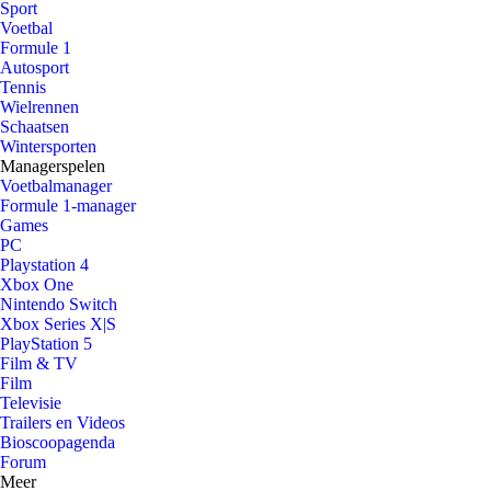
Sport
Voetbal
Formule 1
Autosport
Tennis
Wielrennen
Schaatsen
Wintersporten
Managerspelen
Voetbalmanager
Formule 1-manager
Games
PC
Playstation 4
Xbox One
Nintendo Switch
Xbox Series X|S
PlayStation 5
Film & TV
Film
Televisie
Trailers en Videos
Bioscoopagenda
Forum
Meer