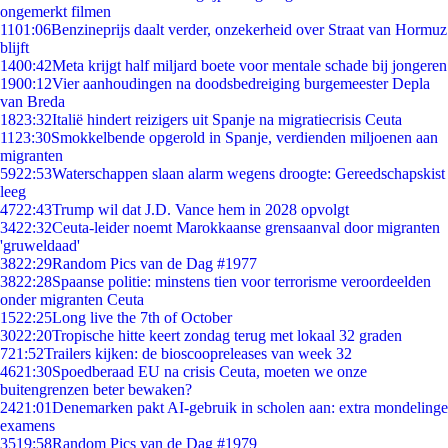
ongemerkt filmen
11
01:06
Benzineprijs daalt verder, onzekerheid over Straat van Hormuz
blijft
14
00:42
Meta krijgt half miljard boete voor mentale schade bij jongeren
19
00:12
Vier aanhoudingen na doodsbedreiging burgemeester Depla
van Breda
18
23:32
Italië hindert reizigers uit Spanje na migratiecrisis Ceuta
11
23:30
Smokkelbende opgerold in Spanje, verdienden miljoenen aan
migranten
59
22:53
Waterschappen slaan alarm wegens droogte: Gereedschapskist
leeg
47
22:43
Trump wil dat J.D. Vance hem in 2028 opvolgt
34
22:32
Ceuta-leider noemt Marokkaanse grensaanval door migranten
'gruweldaad'
38
22:29
Random Pics van de Dag #1977
38
22:28
Spaanse politie: minstens tien voor terrorisme veroordeelden
onder migranten Ceuta
15
22:25
Long live the 7th of October
30
22:20
Tropische hitte keert zondag terug met lokaal 32 graden
7
21:52
Trailers kijken: de bioscoopreleases van week 32
46
21:30
Spoedberaad EU na crisis Ceuta, moeten we onze
buitengrenzen beter bewaken?
24
21:01
Denemarken pakt AI-gebruik in scholen aan: extra mondelinge
examens
35
19:58
Random Pics van de Dag #1979