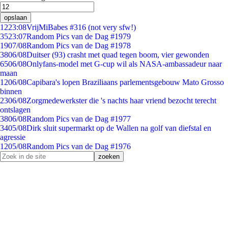
opslaan
12
23:08
VrijMiBabes #316 (not very sfw!)
35
23:07
Random Pics van de Dag #1979
19
07/08
Random Pics van de Dag #1978
38
06/08
Duitser (93) crasht met quad tegen boom, vier gewonden
65
06/08
Onlyfans-model met G-cup wil als NASA-ambassadeur naar
maan
12
06/08
Capibara's lopen Braziliaans parlementsgebouw Mato Grosso
binnen
23
06/08
Zorgmedewerkster die 's nachts haar vriend bezocht terecht
ontslagen
38
06/08
Random Pics van de Dag #1977
34
05/08
Dirk sluit supermarkt op de Wallen na golf van diefstal en
agressie
12
05/08
Random Pics van de Dag #1976