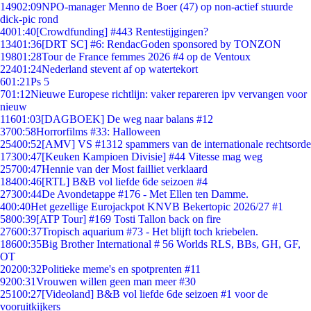
149
02:09
NPO-manager Menno de Boer (47) op non-actief stuurde
dick-pic rond
40
01:40
[Crowdfunding] #443 Rentestijgingen?
134
01:36
[DRT SC] #6: RendacGoden sponsored by TONZON
198
01:28
Tour de France femmes 2026 #4 op de Ventoux
224
01:24
Nederland stevent af op watertekort
6
01:21
Ps 5
7
01:12
Nieuwe Europese richtlijn: vaker repareren ipv vervangen voor
nieuw
116
01:03
[DAGBOEK] De weg naar balans #12
37
00:58
Horrorfilms #33: Halloween
254
00:52
[AMV] VS #1312 spammers van de internationale rechtsorde
173
00:47
[Keuken Kampioen Divisie] #44 Vitesse mag weg
257
00:47
Hennie van der Most failliet verklaard
184
00:46
[RTL] B&B vol liefde 6de seizoen #4
273
00:44
De Avondetappe #176 - Met Ellen ten Damme.
4
00:40
Het gezellige Eurojackpot KNVB Bekertopic 2026/27 #1
58
00:39
[ATP Tour] #169 Tosti Tallon back on fire
276
00:37
Tropisch aquarium #73 - Het blijft toch kriebelen.
186
00:35
Big Brother International # 56 Worlds RLS, BBs, GH, GF,
OT
202
00:32
Politieke meme's en spotprenten #11
92
00:31
Vrouwen willen geen man meer #30
251
00:27
[Videoland] B&B vol liefde 6de seizoen #1 voor de
vooruitkijkers