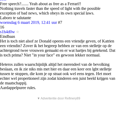
Free speech?....... Yeah about as free as a Ferrari!!
Nothing travels faster than the speed of light with the possible
exception of bad news, which obeys its own special laws.
Laboro te salutante
woensdag 6 maart 2019, 12:41 uur
#7
16
s1h4d0w
Eindbaas
Het is toch niet alsof ze Donald opeens een vriendje geven, of Katrien
een vriendin? Zover ik het begreep hebben ze van een stelletje op de
achtergrond twee vrouwen gemaakt en er wat hartjes bij getekend. Dat
is toch prima? Niet "in your face" en gewoon lekker normaal.
Heteros zullen waarschijnlijk altijd het merendeel van de bevolking
beslaan, en ik zie niks mis met hier en daar een keer een lgbt stelletje
tussen te stoppen, die kom je op straat ook wel eens tegen. Het moet
echter wel propertioneel zijn zodat kinderen een juist beeld krijgen van
de maatschappij.
Aardappelpuree rules.
▼ Advertentie door Refinery89