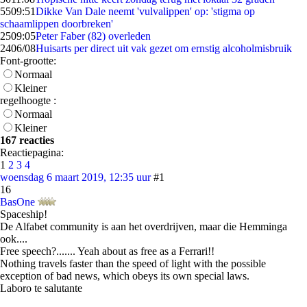
55
09:51
Dikke Van Dale neemt 'vulvalippen' op: 'stigma op
schaamlippen doorbreken'
25
09:05
Peter Faber (82) overleden
24
06/08
Huisarts per direct uit vak gezet om ernstig alcoholmisbruik
Font-grootte:
Normaal
Kleiner
regelhoogte :
Normaal
Kleiner
167 reacties
Reactiepagina:
1
2
3
4
woensdag 6 maart 2019, 12:35 uur
#1
16
BasOne
Spaceship!
De Alfabet community is aan het overdrijven, maar die Hemminga
ook....
Free speech?....... Yeah about as free as a Ferrari!!
Nothing travels faster than the speed of light with the possible
exception of bad news, which obeys its own special laws.
Laboro te salutante