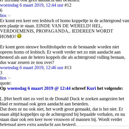
woensdag 6 maart 2019, 12:44 uur
#12
6
lios
Er komt een keer een lesbisch of homo koppeltje in de achtergrond van
een plaatje te staan. EINDE VAN DE WERELD! HEL,
VERDOEMENIS, PROPAGANDA,. IEDEREEN WORDT
HOMO!
Er komt geen nieuwe hoofdrolspeler en de bestaande worden niet
opeens homo of lesbisch. Er wordt verder net zo min aandacht aan
besteed als aan de hetero koppels die als achtergrond vulling bestaan,
dus waar zeuren ze nou over?
woensdag 6 maart 2019, 12:46 uur
#13
3
lios
quote:
Op
woensdag 6 maart 2019 @ 12:44
schreef
Kuri
het volgende:
[..]Het heeft niet zo veel in de Donald Duck te zoeken aangezien het
blad er normaal ook geen aandacht aan besteden.
Dat doen ze nu ook niet, het wordt groot gemaakt, dat is het niet. Er
staan altijd koppeltjes op de achtergrond bij bepaalde verhalen, en nu
staan daar ook een keer twee vrouwen of mannen bij. Wordt verder
helemaal geen extra aandacht aan besteed.