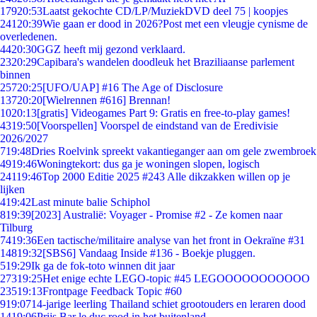
179
20:53
Laatst gekochte CD/LP/MuziekDVD deel 75 | koopjes
241
20:39
Wie gaan er dood in 2026?Post met een vleugje cynisme de
overledenen.
44
20:30
GGZ heeft mij gezond verklaard.
23
20:29
Capibara's wandelen doodleuk het Braziliaanse parlement
binnen
257
20:25
[UFO/UAP] #16 The Age of Disclosure
137
20:20
[Wielrennen #616] Brennan!
10
20:13
[gratis] Videogames Part 9: Gratis en free-to-play games!
43
19:50
[Voorspellen] Voorspel de eindstand van de Eredivisie
2026/2027
7
19:48
Dries Roelvink spreekt vakantieganger aan om gele zwembroek
49
19:46
Woningtekort: dus ga je woningen slopen, logisch
241
19:46
Top 2000 Editie 2025 #243 Alle dikzakken willen op je
lijken
4
19:42
Last minute balie Schiphol
8
19:39
[2023] Australië: Voyager - Promise #2 - Ze komen naar
Tilburg
74
19:36
Een tactische/militaire analyse van het front in Oekraïne #31
148
19:32
[SBS6] Vandaag Inside #136 - Boekje pluggen.
5
19:29
Ik ga de fok-toto winnen dit jaar
273
19:25
Het enige echte LEGO-topic #45 LEGOOOOOOOOOOO
235
19:13
Frontpage Feedback Topic #60
9
19:07
14-jarige leerling Thailand schiet grootouders en leraren dood
14
19:06
Prijs Bar le duc rood in het buitenland