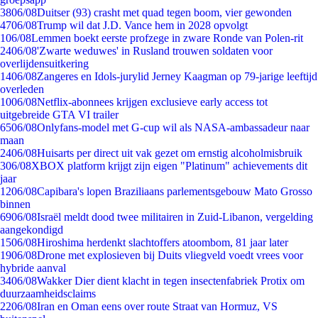
38
06/08
Duitser (93) crasht met quad tegen boom, vier gewonden
47
06/08
Trump wil dat J.D. Vance hem in 2028 opvolgt
1
06/08
Lemmen boekt eerste profzege in zware Ronde van Polen-rit
24
06/08
'Zwarte weduwes' in Rusland trouwen soldaten voor
overlijdensuitkering
14
06/08
Zangeres en Idols-jurylid Jerney Kaagman op 79-jarige leeftijd
overleden
10
06/08
Netflix-abonnees krijgen exclusieve early access tot
uitgebreide GTA VI trailer
65
06/08
Onlyfans-model met G-cup wil als NASA-ambassadeur naar
maan
24
06/08
Huisarts per direct uit vak gezet om ernstig alcoholmisbruik
3
06/08
XBOX platform krijgt zijn eigen "Platinum" achievements dit
jaar
12
06/08
Capibara's lopen Braziliaans parlementsgebouw Mato Grosso
binnen
69
06/08
Israël meldt dood twee militairen in Zuid-Libanon, vergelding
aangekondigd
15
06/08
Hiroshima herdenkt slachtoffers atoombom, 81 jaar later
19
06/08
Drone met explosieven bij Duits vliegveld voedt vrees voor
hybride aanval
34
06/08
Wakker Dier dient klacht in tegen insectenfabriek Protix om
duurzaamheidsclaims
22
06/08
Iran en Oman eens over route Straat van Hormuz, VS