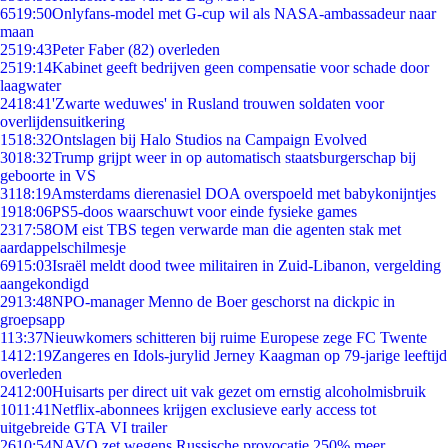
65
19:50
Onlyfans-model met G-cup wil als NASA-ambassadeur naar
maan
25
19:43
Peter Faber (82) overleden
25
19:14
Kabinet geeft bedrijven geen compensatie voor schade door
laagwater
24
18:41
'Zwarte weduwes' in Rusland trouwen soldaten voor
overlijdensuitkering
15
18:32
Ontslagen bij Halo Studios na Campaign Evolved
30
18:32
Trump grijpt weer in op automatisch staatsburgerschap bij
geboorte in VS
31
18:19
Amsterdams dierenasiel DOA overspoeld met babykonijntjes
19
18:06
PS5-doos waarschuwt voor einde fysieke games
23
17:58
OM eist TBS tegen verwarde man die agenten stak met
aardappelschilmesje
69
15:03
Israël meldt dood twee militairen in Zuid-Libanon, vergelding
aangekondigd
29
13:48
NPO-manager Menno de Boer geschorst na dickpic in
groepsapp
1
13:37
Nieuwkomers schitteren bij ruime Europese zege FC Twente
14
12:19
Zangeres en Idols-jurylid Jerney Kaagman op 79-jarige leeftijd
overleden
24
12:00
Huisarts per direct uit vak gezet om ernstig alcoholmisbruik
10
11:41
Netflix-abonnees krijgen exclusieve early access tot
uitgebreide GTA VI trailer
26
10:54
NAVO zet wegens Russische provocatie 250% meer