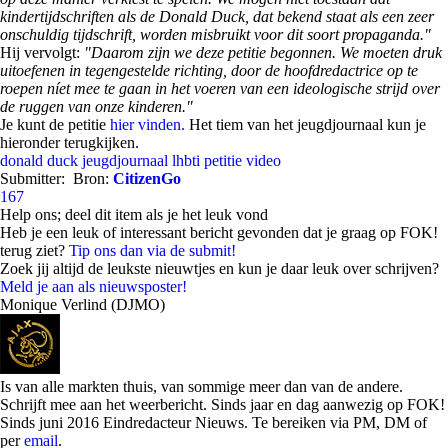
kindertijdschriften als de Donald Duck, dat bekend staat als een zeer
onschuldig tijdschrift, worden misbruikt voor dit soort propaganda."
Hij vervolgt:
"Daarom zijn we deze petitie begonnen. We moeten druk
uitoefenen in tegengestelde richting, door de hoofdredactrice op te
roepen níet mee te gaan in het voeren van een ideologische strijd over
de ruggen van onze kinderen."
Je kunt de petitie
hier vinden.
Het tiem van het jeugdjournaal kun je
hieronder terugkijken.
donald duck
jeugdjournaal
lhbti
petitie
video
Submitter:
Bron:
CitizenGo
167
Help ons; deel dit item als je het leuk vond
Heb je een leuk of interessant bericht gevonden dat je graag op FOK!
terug ziet?
Tip ons dan via de submit!
Zoek jij altijd de leukste nieuwtjes en kun je daar leuk over schrijven?
Meld je aan als nieuwsposter!
Monique Verlind (DJMO)
Is van alle markten thuis, van sommige meer dan van de andere.
Schrijft mee aan het weerbericht. Sinds jaar en dag aanwezig op FOK!
Sinds juni 2016 Eindredacteur Nieuws. Te bereiken via PM, DM of
per
email
.