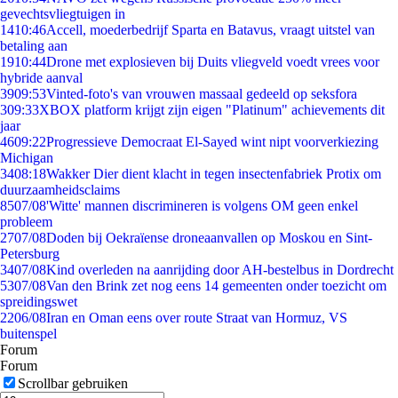
gevechtsvliegtuigen in
14
10:46
Accell, moederbedrijf Sparta en Batavus, vraagt uitstel van
betaling aan
19
10:44
Drone met explosieven bij Duits vliegveld voedt vrees voor
hybride aanval
39
09:53
Vinted-foto's van vrouwen massaal gedeeld op seksfora
3
09:33
XBOX platform krijgt zijn eigen "Platinum" achievements dit
jaar
46
09:22
Progressieve Democraat El-Sayed wint nipt voorverkiezing
Michigan
34
08:18
Wakker Dier dient klacht in tegen insectenfabriek Protix om
duurzaamheidsclaims
85
07/08
'Witte' mannen discrimineren is volgens OM geen enkel
probleem
27
07/08
Doden bij Oekraïense droneaanvallen op Moskou en Sint-
Petersburg
34
07/08
Kind overleden na aanrijding door AH-bestelbus in Dordrecht
53
07/08
Van den Brink zet nog eens 14 gemeenten onder toezicht om
spreidingswet
22
06/08
Iran en Oman eens over route Straat van Hormuz, VS
buitenspel
Forum
Forum
Scrollbar gebruiken