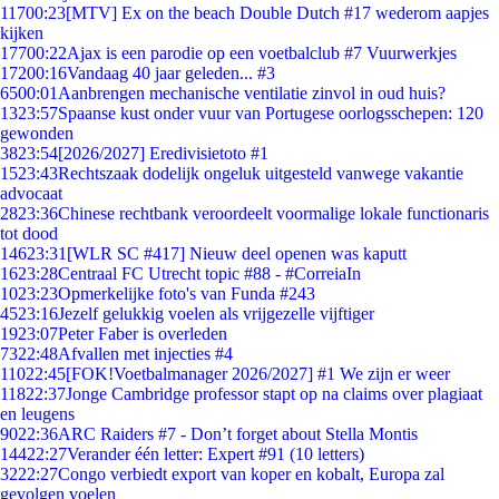
117
00:23
[MTV] Ex on the beach Double Dutch #17 wederom aapjes
kijken
177
00:22
Ajax is een parodie op een voetbalclub #7 Vuurwerkjes
172
00:16
Vandaag 40 jaar geleden... #3
65
00:01
Aanbrengen mechanische ventilatie zinvol in oud huis?
13
23:57
Spaanse kust onder vuur van Portugese oorlogsschepen: 120
gewonden
38
23:54
[2026/2027] Eredivisietoto #1
15
23:43
Rechtszaak dodelijk ongeluk uitgesteld vanwege vakantie
advocaat
28
23:36
Chinese rechtbank veroordeelt voormalige lokale functionaris
tot dood
146
23:31
[WLR SC #417] Nieuw deel openen was kaputt
16
23:28
Centraal FC Utrecht topic #88 - #CorreiaIn
10
23:23
Opmerkelijke foto's van Funda #243
45
23:16
Jezelf gelukkig voelen als vrijgezelle vijftiger
19
23:07
Peter Faber is overleden
73
22:48
Afvallen met injecties #4
110
22:45
[FOK!Voetbalmanager 2026/2027] #1 We zijn er weer
118
22:37
Jonge Cambridge professor stapt op na claims over plagiaat
en leugens
90
22:36
ARC Raiders #7 - Don’t forget about Stella Montis
144
22:27
Verander één letter: Expert #91 (10 letters)
32
22:27
Congo verbiedt export van koper en kobalt, Europa zal
gevolgen voelen