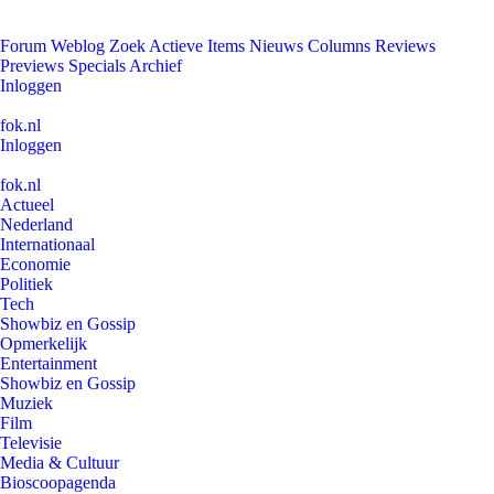
Forum
Weblog
Zoek
Actieve Items
Nieuws
Columns
Reviews
Previews
Specials
Archief
Inloggen
fok.nl
Inloggen
fok.nl
Actueel
Nederland
Internationaal
Economie
Politiek
Tech
Showbiz en Gossip
Opmerkelijk
Entertainment
Showbiz en Gossip
Muziek
Film
Televisie
Media & Cultuur
Bioscoopagenda