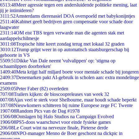
65
13:48
Meer agressie tegen een andersluidende politieke mening, laat
jij je intimideren?
31
11:52
Amsterdams dierenasiel DOA overspoeld met babykonijntjes
25
11:46
Kabinet geeft bedrijven geen compensatie voor schade door
laagwater
23
11:14
OM eist TBS tegen verwarde man die agenten stak met
aardappelschilmesje
30
11:08
Tropische hitte keert zondag terug met lokaal 32 graden
30
10:12
Trump grijpt weer in op automatisch staatsburgerschap bij
geboorte in VS
55
09:51
Dikke Van Dale neemt 'vulvalippen' op: 'stigma op
schaamlippen doorbreken'
14
09:40
Meta krijgt half miljard boete voor mentale schade bij jongeren
24
09:37
Denemarken pakt AI-gebruik in scholen aan: extra mondelinge
examens
25
09:05
Peter Faber (82) overleden
7
07/08
Trailers kijken: de bioscoopreleases van week 32
0
07/08
Ajax veel te sterk voor Shelbourne, maar houdt schade beperkt
1
07/08
Nieuwkomers schitteren bij ruime Europese zege FC Twente
19
07/08
Random Pics van de Dag #1978
15
06/08
Ontslagen bij Halo Studios na Campaign Evolved
19
06/08
PS5-doos waarschuwt voor einde fysieke games
2
06/08
Le Court wint na nerveuze finale, Pieterse derde
29
06/08
NPO-manager Menno de Boer geschorst na dickpic in
groepsapp