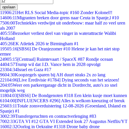
opslaan
119
06:21
Het RLS Social Media-topic #160 Zonder Kolonel!!
146
06:11
Migranten breken door grens naar Ceuta in Spanje,l #10
75
06:00
Techniekles verdwijnt uit onderbouw: maar half zo veel uren
als 2007
4
05:55
Bezoeker verliest deel van vinger in waterattractie Walibi
Holland
4
05:26
EK Atletiek 2026 te Birmingham #1
195
05:16
[SBS6] De Oranjezomer #10 Helene je kan het niet stop
ermee
249
05:15
[Centraal] Ruimtevaart / SpaceX #87 Rondje oceaan
44
04:57
Trump wil dat J.D. Vance hem in 2028 opvolgt
233
04:34
Israel en Gaza #17
96
04:30
Koopzegels sparen bij AH duurt straks 2x zo lang
221
04:06
[Live Eredivisie #1784] Dying seconds van het seizoen!
2
04:05
Weer een parkeergarage dicht in Dordrecht, auto's zo snel
mogelijk weg
118
04:03
[SBS6] De Bondgenoten #318 Een klein kusje moet kunnen
61
04:00
[INFLUENCERS #296] Alles is welkom kneuzing of breuk
256
03:11
Totale zonsverduistering 12-08-2026 (Groenland, IJsland en
Spanje) #1
30
02:39
Transfergeruchten en contractverlenging #83
70
02:33
GTA VI #12 GTA VI Extended look 27 Augustus Netflix/YT
160
02:32
Oorlog in Oekraïne #1318 Drone baby drone