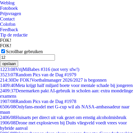
Weblog
Fotoboek
Prijsvragen
Contact
Colofon
Feedback
Tip de redactie
FOK!
FOK!
Scrollbar gebruiken
opslaan
12
23:08
VrijMiBabes #316 (not very sfw!)
35
23:07
Random Pics van de Dag #1979
2
14:30
De FOK!Voetbalmanager 2026/2027 is begonnen
14
09:40
Meta krijgt half miljard boete voor mentale schade bij jongeren
24
09:37
Denemarken pakt AI-gebruik in scholen aan: extra mondelinge
examens
19
07/08
Random Pics van de Dag #1978
65
06/08
Onlyfans-model met G-cup wil als NASA-ambassadeur naar
maan
24
06/08
Huisarts per direct uit vak gezet om ernstig alcoholmisbruik
19
06/08
Drone met explosieven bij Duits vliegveld voedt vrees voor
hybride aanval