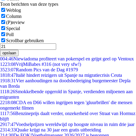
Toon berichten van deze types
Weblog
Column
(P)review
Special
Poll
Scrollbar gebruiken
opslaan
0
04:46
Niewiadoma profiteert van pokerspel en grijpt geel op Ventoux
12
23:08
VrijMiBabes #316 (not very sfw!)
35
23:07
Random Pics van de Dag #1979
18
18:47
Italië hindert reizigers uit Spanje na migratiecrisis Ceuta
19
18:31
Vier aanhoudingen na doodsbedreiging burgemeester Depla
van Breda
11
18:26
Smokkelbende opgerold in Spanje, verdienden miljoenen aan
migranten
22
18:08
CDA en D66 willen ingrijpen tegen 'gluurbrillen' die mensen
ongemerkt filmen
11
17:56
Benzineprijs daalt verder, onzekerheid over Straat van Hormuz
blijft
29
17:47
Voedselprijzen wereldwijd op hoogste niveau in ruim drie jaar
23
14:33
Quake krijgt na 30 jaar een gratis uitbreiding
2
14:30
De FOK!Voetbalmanager 2026/2027 is begonnen