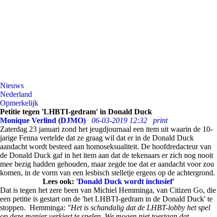
Nieuws
Nederland
Opmerkelijk
Petitie tegen 'LHBTI-gedram' in Donald Duck
Monique Verlind (DJMO)
06-03-2019 12:32
print
Zaterdag 23 januari zond het jeugdjournaal een item uit waarin de 10-
jarige Fenna vertelde dat ze graag wil dat er in de Donald Duck
aandacht wordt besteed aan homoseksualiteit. De hoofdredacteur van
de Donald Duck gaf in het item aan dat de tekenaars er zich nog nooit
mee bezig hadden gehouden, maar zegde toe dat er aandacht voor zou
komen, in de vorm van een lesbisch stelletje ergens op de achtergrond.
Lees ook:
'Donald Duck wordt inclusief'
Dat is tegen het zere been van Michiel Hemminga, van Citizen Go, die
een petitie is gestart om de 'het LHBTI-gedram in de Donald Duck' te
stoppen. Hemminga:
"Het is schandalig dat de LHBT-lobby het spel
op deze manier verkiest te spelen. We mogen niet toestaan dat