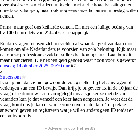
over alsof ze ons niet alleen uitkleden met al die hoge belastingen en
dure boodschappen, maar ook nog eens onze lichamen in beslag willen
nemen.
Prima, maar geef ons keiharde centen. En niet een lullige bedrag van
bv 1000 euro. Iets van 25k-50k is schappelijk.
En dan vragen mensen zich misschien af waar dat geld vandaan moet
komen om alle Nederlanders te voorzien van zo'n beloning. Kijk maar
naar onze professionele zakkenvullers het koningshuis. Laat hun dit
maar financieren. Die hebben geld genoeg waar nooit voor is gewerkt.
dinsdag 14 oktober 2025, 09:39 uur
#7
2
Superstom
Ik snap niet dat ze niet gewoon de vraag stellen bij het aanvragen of
verlengen van een ID bewijs. Dan krijg je ongeveer 1x in de 10 jaar de
vraag of je donor wil zijn voorgelegd dus als je keuze met de jaren
verandert kun je dat vanzelf een keer laten aanpassen. Je weet dat de
vraag komt dus je kan er van te voren over nadenken. Ter plekke
antwoord geven en registreren wat je wil en anders geen ID totdat er
een antwoord is.
▼ Advertentie door Refinery89