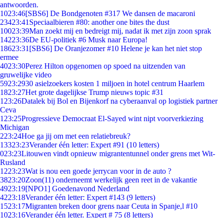
antwoorden.
10
23:46
[SBS6] De Bondgenoten #317 We dansen de macaroni
234
23:41
Speciaalbieren #80: another one bites the dust
100
23:39
Man zoekt mij en bedreigt mij, nadat ik met zijn zoon sprak
142
23:36
De EU-politiek #6 Musk naar Europa!
186
23:31
[SBS6] De Oranjezomer #10 Helene je kan het niet stop
ermee
40
23:30
Perez Hilton opgenomen op spoed na uitzenden van
gruwelijke video
59
23:29
30 asielzoekers kosten 1 miljoen in hotel centrum Haarlem
18
23:27
Het grote dagelijkse Trump nieuws topic #31
1
23:26
Datalek bij Bol en Bijenkorf na cyberaanval op logistiek partner
Ceva
1
23:25
Progressieve Democraat El-Sayed wint nipt voorverkiezing
Michigan
2
23:24
Hoe ga jij om met een relatiebreuk?
133
23:23
Verander één letter: Expert #91 (10 letters)
0
23:23
Litouwen vindt opnieuw migrantentunnel onder grens met Wit-
Rusland
12
23:23
Wat is nou een goede jerrycan voor in de auto ?
38
23:20
Zoon(11) onderneemt werkelijk geen reet in de vakantie
49
23:19
[NPO1] Goedenavond Nederland
42
23:18
Verander één letter: Expert #143 (9 letters)
15
23:17
Migranten breken door grens naar Ceuta in Spanje,l #10
10
23:16
Verander één letter. Expert # 75 (8 letters)