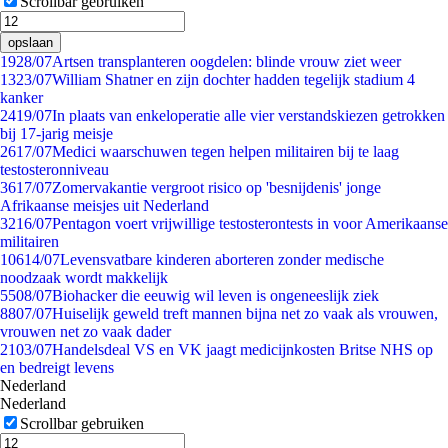
Scrollbar gebruiken
opslaan
19
28/07
Artsen transplanteren oogdelen: blinde vrouw ziet weer
13
23/07
William Shatner en zijn dochter hadden tegelijk stadium 4
kanker
24
19/07
In plaats van enkeloperatie alle vier verstandskiezen getrokken
bij 17-jarig meisje
26
17/07
Medici waarschuwen tegen helpen militairen bij te laag
testosteronniveau
36
17/07
Zomervakantie vergroot risico op 'besnijdenis' jonge
Afrikaanse meisjes uit Nederland
32
16/07
Pentagon voert vrijwillige testosterontests in voor Amerikaanse
militairen
106
14/07
Levensvatbare kinderen aborteren zonder medische
noodzaak wordt makkelijk
55
08/07
Biohacker die eeuwig wil leven is ongeneeslijk ziek
88
07/07
Huiselijk geweld treft mannen bijna net zo vaak als vrouwen,
vrouwen net zo vaak dader
21
03/07
Handelsdeal VS en VK jaagt medicijnkosten Britse NHS op
en bedreigt levens
Nederland
Nederland
Scrollbar gebruiken