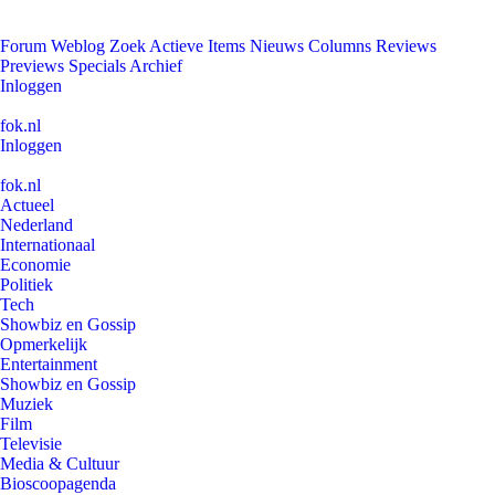
Forum
Weblog
Zoek
Actieve Items
Nieuws
Columns
Reviews
Previews
Specials
Archief
Inloggen
fok.nl
Inloggen
fok.nl
Actueel
Nederland
Internationaal
Economie
Politiek
Tech
Showbiz en Gossip
Opmerkelijk
Entertainment
Showbiz en Gossip
Muziek
Film
Televisie
Media & Cultuur
Bioscoopagenda