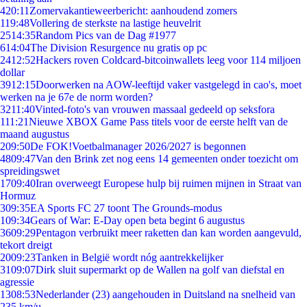
4
20:11
Zomervakantieweerbericht: aanhoudend zomers
1
19:48
Vollering de sterkste na lastige heuvelrit
25
14:35
Random Pics van de Dag #1977
6
14:04
The Division Resurgence nu gratis op pc
24
12:52
Hackers roven Coldcard-bitcoinwallets leeg voor 114 miljoen
dollar
39
12:15
Doorwerken na AOW-leeftijd vaker vastgelegd in cao's, moet
werken na je 67e de norm worden?
32
11:40
Vinted-foto's van vrouwen massaal gedeeld op seksfora
1
11:21
Nieuwe XBOX Game Pass titels voor de eerste helft van de
maand augustus
2
09:50
De FOK!Voetbalmanager 2026/2027 is begonnen
48
09:47
Van den Brink zet nog eens 14 gemeenten onder toezicht om
spreidingswet
17
09:40
Iran overweegt Europese hulp bij ruimen mijnen in Straat van
Hormuz
3
09:35
EA Sports FC 27 toont The Grounds-modus
1
09:34
Gears of War: E-Day open beta begint 6 augustus
36
09:29
Pentagon verbruikt meer raketten dan kan worden aangevuld,
tekort dreigt
20
09:23
Tanken in België wordt nóg aantrekkelijker
31
09:07
Dirk sluit supermarkt op de Wallen na golf van diefstal en
agressie
13
08:53
Nederlander (23) aangehouden in Duitsland na snelheid van
235 km/u