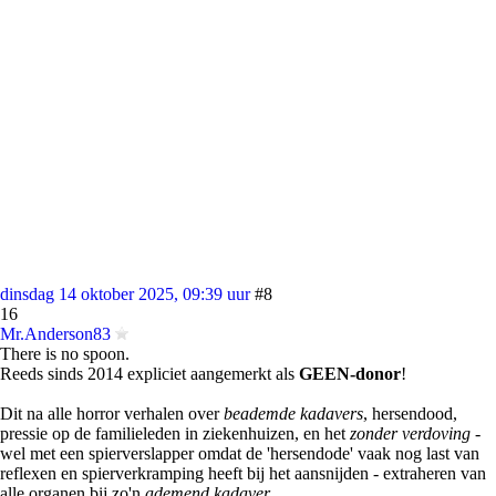
dinsdag 14 oktober 2025, 09:39 uur
#8
16
Mr.Anderson83
There is no spoon.
Reeds sinds 2014 expliciet aangemerkt als
GEEN-donor
!
Dit na alle horror verhalen over
beademde kadavers
, hersendood,
pressie op de familieleden in ziekenhuizen, en het
zonder verdoving
-
wel met een spierverslapper omdat de 'hersendode' vaak nog last van
reflexen en spierverkramping heeft bij het aansnijden - extraheren van
alle organen bij zo'n
ademend kadaver
.