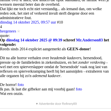
wensen meestal beter dan de overheid.
Dat lijkt me toch echt niet verstandig... als iemand dan, om welke
reden ook, het niet of verkeerd invult sterft diegene door een
administratieve fout.
dinsdag 14 oktober 2025, 09:57 uur
#10
4
heegenees
quote:
Op
dinsdag 14 oktober 2025 @ 09:39
schreef
Mr.Anderson83
het
volgende:
Reeds sinds 2014 expliciet aangemerkt als
GEEN-donor
!
Dit na alle horror verhalen over
beademde kadavers
, hersendood,
pressie op de familieleden in ziekenhuizen, en het
zonder verdoving
-
wel met een spierverslapper omdat de 'hersendode' vaak nog last van
reflexen en spierverkramping heeft bij het aansnijden - extraheren van
alle organen bij zo'n
ademend kadaver
.
De horror!
foto
Ik pas. Ik laat die gifbeker aan mij voorbij gaan!
foto
Wat een onzin.
▼ Advertentie door Refinery89