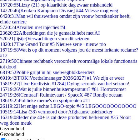
157
20:55
Lizzy (21) op klaarlichte dag zwaar mishandeld
142
20:46
[Keuken Kampioen Divisie] #44 Vitesse mag weg
64
20:31
Man wil thuiswerken omdat zijn vrouw borstkanker heeft,
einde carriere
57
20:24
Afvallen met injecties #4
236
20:22
Afbeeldingen die je gemaakt hebt met AI
5
20:21
[lijstje]Verwachtingen voor dit seizoen
18
20:17
The Grand Tour #5 Nieuwe serie - nieuw trio
167
19:58
Wat is op dit moment volgens jou de meest irritante reclame?
#12
27
19:56
Chinese rechtbank veroordeelt voormalige lokale functionaris
tot dood
68
19:52
Politie grijpt in bij snelwegblokkeerders
69
19:42
[FOK!Voetbalmanager 2026/2027] #1 We zijn er weer
158
19:27
[Live Eredivisie #1784] Dying seconds van het seizoen!
157
19:26
Wat is jullie binnenhuistemperatuur? #81 Horrorzomer
247
19:26
[Centraal] Ruimtevaart / SpaceX #87 Rondje oceaan
186
19:25
Politieke meme's en spotprenten #11
261
19:22
Het enige echte LEGO-topic #45 LEGOOOOOOOOOOO
105
19:14
Lisa (38) vermoord door Afghaanse asielzoeker
163
19:08
Ieder die 40+ is zal deze producten herkennen #35 Nooit
weg doen meuk
Gezondheid
Gezondheid