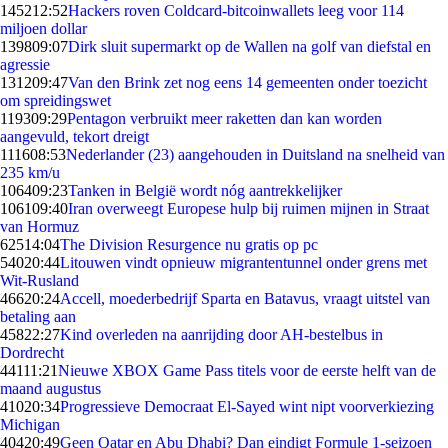
1452
12:52
Hackers roven Coldcard-bitcoinwallets leeg voor 114
miljoen dollar
1398
09:07
Dirk sluit supermarkt op de Wallen na golf van diefstal en
agressie
1312
09:47
Van den Brink zet nog eens 14 gemeenten onder toezicht
om spreidingswet
1193
09:29
Pentagon verbruikt meer raketten dan kan worden
aangevuld, tekort dreigt
1116
08:53
Nederlander (23) aangehouden in Duitsland na snelheid van
235 km/u
1064
09:23
Tanken in België wordt nóg aantrekkelijker
1061
09:40
Iran overweegt Europese hulp bij ruimen mijnen in Straat
van Hormuz
625
14:04
The Division Resurgence nu gratis op pc
540
20:44
Litouwen vindt opnieuw migrantentunnel onder grens met
Wit-Rusland
466
20:24
Accell, moederbedrijf Sparta en Batavus, vraagt uitstel van
betaling aan
458
22:27
Kind overleden na aanrijding door AH-bestelbus in
Dordrecht
441
11:21
Nieuwe XBOX Game Pass titels voor de eerste helft van de
maand augustus
410
20:34
Progressieve Democraat El-Sayed wint nipt voorverkiezing
Michigan
404
20:49
Geen Qatar en Abu Dhabi? Dan eindigt Formule 1-seizoen