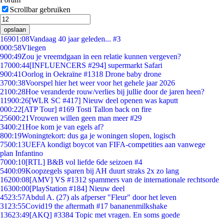
Scrollbar gebruiken
opslaan
169
01:08
Vandaag 40 jaar geleden... #3
0
00:58
Vliegen
9
00:49
Zou je vreemdgaan in een relatie kunnen vergeven?
170
00:44
[INFLUENCERS #294] supermarkt Safari
9
00:41
Oorlog in Oekraïne #1318 Drone baby drone
37
00:38
Voorspel hier het weer voor het gehele jaar 2026
21
00:28
Hoe veranderde rouw/verlies bij jullie door de jaren heen?
119
00:26
[WLR SC #417] Nieuw deel openen was kaputt
0
00:22
[ATP Tour] #169 Tosti Tallon back on fire
256
00:21
Vrouwen willen geen man meer #29
34
00:21
Hoe kom je van egels af?
8
00:19
Woningtekort: dus ga je woningen slopen, logisch
75
00:13
UEFA kondigt boycot van FIFA-competities aan vanwege
plan Infantino
70
00:10
[RTL] B&B vol liefde 6de seizoen #4
54
00:09
Koopzegels sparen bij AH duurt straks 2x zo lang
162
00:08
[AMV] VS #1312 spammers van de internationale rechtsorde
163
00:00
[PlayStation #184] Nieuw deel
45
23:57
Abdul A. (27) als afperser "Fleur" door het leven
31
23:55
Covid19 the aftermath #17 bananenmilkshake
136
23:49
[AKQ] #3384 Topic met vragen. En soms goede