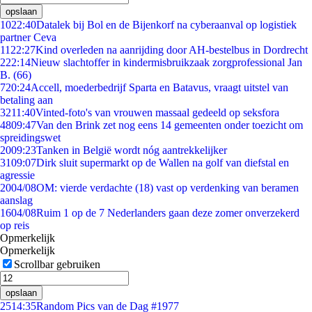
opslaan
10
22:40
Datalek bij Bol en de Bijenkorf na cyberaanval op logistiek
partner Ceva
11
22:27
Kind overleden na aanrijding door AH-bestelbus in Dordrecht
2
22:14
Nieuw slachtoffer in kindermisbruikzaak zorgprofessional Jan
B. (66)
7
20:24
Accell, moederbedrijf Sparta en Batavus, vraagt uitstel van
betaling aan
32
11:40
Vinted-foto's van vrouwen massaal gedeeld op seksfora
48
09:47
Van den Brink zet nog eens 14 gemeenten onder toezicht om
spreidingswet
20
09:23
Tanken in België wordt nóg aantrekkelijker
31
09:07
Dirk sluit supermarkt op de Wallen na golf van diefstal en
agressie
20
04/08
OM: vierde verdachte (18) vast op verdenking van beramen
aanslag
16
04/08
Ruim 1 op de 7 Nederlanders gaan deze zomer onverzekerd
op reis
Opmerkelijk
Opmerkelijk
Scrollbar gebruiken
opslaan
25
14:35
Random Pics van de Dag #1977