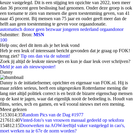
keuze vastgelegd. Dit is een stijging ten opzichte van 2022, toen meer
dan 36 procent geen beslissing had genomen. Onder deze groep is ook
een toename te zien van mensen die geen toestemming geven, van 41
naar 45 procent. Bij mensen van 75 jaar en ouder geeft meer dan de
helft aan geen toestemming te geven voor orgaandonatie.
automatisch donor
geen bezwaar
jongeren
nederland
orgaandonor
Submitter:
Bron:
MSN
100
Help ons; deel dit item als je het leuk vond
Heb je een leuk of interessant bericht gevonden dat je graag op FOK!
terug ziet?
Tip ons dan via de submit!
Zoek jij altijd de leukste nieuwtjes en kun je daar leuk over schrijven?
Meld je aan als nieuwsposter!
Danny
Danny is de initiatiefnemer, oprichter en eigenaar van FOK.nl. Hij is
maar zelden serieus, heeft een uitgesproken Rotterdamse mening die
lang niet altijd politiek correct is en bezit de bizarre eigenschap mensen
op de kast te jagen, waar dat eigenlijk nooit de bedoeling is. Houdt van
films, series, tech en gamen, en wil vooral nieuws met een mening.
Meest gelezen
51530
14:35
Random Pics van de Dag #1977
2176
11:40
Vinted-foto's van vrouwen massaal gedeeld op seksfora
1548
12:15
Doorwerken na AOW-leeftijd vaker vastgelegd in cao's,
moet werken na je 67e de norm worden?