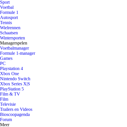
Sport
Voetbal
Formule 1
Autosport
Tennis
Wielrennen
Schaatsen
Wintersporten
Managerspelen
Voetbalmanager
Formule 1-manager
Games
PC
Playstation 4
Xbox One
Nintendo Switch
Xbox Series X|S
PlayStation 5
Film & TV
Film
Televisie
Trailers en Videos
Bioscoopagenda
Forum
Meer