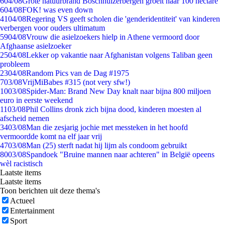
6
04/08
Grote natuurbrand Boschhuizerbergen groeit naar 100 hectare
6
04/08
FOK! was even down
41
04/08
Regering VS geeft scholen die 'genderidentiteit' van kinderen
verbergen voor ouders ultimatum
59
04/08
Vrouw die asielzoekers hielp in Athene vermoord door
Afghaanse asielzoeker
25
04/08
Lekker op vakantie naar Afghanistan volgens Taliban geen
probleem
23
04/08
Random Pics van de Dag #1975
7
03/08
VrijMiBabes #315 (not very sfw!)
10
03/08
Spider-Man: Brand New Day knalt naar bijna 800 miljoen
euro in eerste weekend
11
03/08
Phil Collins dronk zich bijna dood, kinderen moesten al
afscheid nemen
34
03/08
Man die zesjarig jochie met messteken in het hoofd
vermoordde komt na elf jaar vrij
47
03/08
Man (25) sterft nadat hij lijm als condoom gebruikt
80
03/08
Spandoek "Bruine mannen naar achteren" in België opeens
wèl racistisch
Laatste items
Laatste items
Toon berichten uit deze thema's
Actueel
Entertainment
Sport