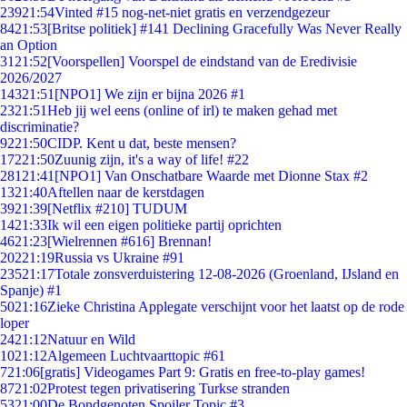
239
21:54
Vinted #15 nog-net-niet gratis en verzendgezeur
84
21:53
[Britse politiek] #141 Declining Gracefully Was Never Really
an Option
31
21:52
[Voorspellen] Voorspel de eindstand van de Eredivisie
2026/2027
143
21:51
[NPO1] We zijn er bijna 2026 #1
23
21:51
Heb jij wel eens (online of irl) te maken gehad met
discriminatie?
92
21:50
CIDP. Kent u dat, beste mensen?
172
21:50
Zuunig zijn, it's a way of life! #22
281
21:41
[NPO1] Van Onschatbare Waarde met Dionne Stax #2
13
21:40
Aftellen naar de kerstdagen
39
21:39
[Netflix #210] TUDUM
14
21:33
Ik wil een eigen politieke partij oprichten
46
21:23
[Wielrennen #616] Brennan!
202
21:19
Russia vs Ukraine #91
235
21:17
Totale zonsverduistering 12-08-2026 (Groenland, IJsland en
Spanje) #1
50
21:16
Zieke Christina Applegate verschijnt voor het laatst op de rode
loper
24
21:12
Natuur en Wild
10
21:12
Algemeen Luchtvaarttopic #61
7
21:06
[gratis] Videogames Part 9: Gratis en free-to-play games!
87
21:02
Protest tegen privatisering Turkse stranden
53
21:00
De Bondgenoten Spoiler Topic #3