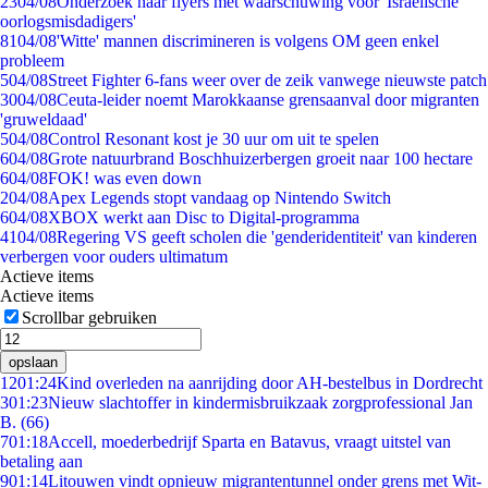
23
04/08
Onderzoek naar flyers met waarschuwing voor 'Israëlische
oorlogsmisdadigers'
81
04/08
'Witte' mannen discrimineren is volgens OM geen enkel
probleem
5
04/08
Street Fighter 6-fans weer over de zeik vanwege nieuwste patch
30
04/08
Ceuta-leider noemt Marokkaanse grensaanval door migranten
'gruweldaad'
5
04/08
Control Resonant kost je 30 uur om uit te spelen
6
04/08
Grote natuurbrand Boschhuizerbergen groeit naar 100 hectare
6
04/08
FOK! was even down
2
04/08
Apex Legends stopt vandaag op Nintendo Switch
6
04/08
XBOX werkt aan Disc to Digital-programma
41
04/08
Regering VS geeft scholen die 'genderidentiteit' van kinderen
verbergen voor ouders ultimatum
Actieve items
Actieve items
Scrollbar gebruiken
opslaan
12
01:24
Kind overleden na aanrijding door AH-bestelbus in Dordrecht
3
01:23
Nieuw slachtoffer in kindermisbruikzaak zorgprofessional Jan
B. (66)
7
01:18
Accell, moederbedrijf Sparta en Batavus, vraagt uitstel van
betaling aan
9
01:14
Litouwen vindt opnieuw migrantentunnel onder grens met Wit-