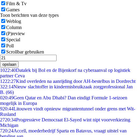
Film & Tv
Games
Toon berichten van deze types
Weblog
Column
(P)review
Special
Poll
Scrollbar gebruiken
opslaan
10
22:40
Datalek bij Bol en de Bijenkorf na cyberaanval op logistiek
partner Ceva
12
22:27
Kind overleden na aanrijding door AH-bestelbus in Dordrecht
3
22:14
Nieuw slachtoffer in kindermisbruikzaak zorgprofessional Jan
B. (66)
0
20:49
Geen Qatar en Abu Dhabi? Dan eindigt Formule 1-seizoen
mogelijk in Europa
9
20:44
Litouwen vindt opnieuw migrantentunnel onder grens met Wit-
Rusland
27
20:34
Progressieve Democraat El-Sayed wint nipt voorverkiezing
Michigan
7
20:24
Accell, moederbedrijf Sparta en Batavus, vraagt uitstel van
betaling aan