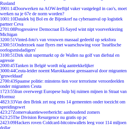
Rusland
39
01:14
Doorwerken na AOW-leeftijd vaker vastgelegd in cao's, moet
werken na je 67e de norm worden?
10
01:10
Datalek bij Bol en de Bijenkorf na cyberaanval op logistiek
partner Ceva
27
01:08
Progressieve Democraat El-Sayed wint nipt voorverkiezing
Michigan
32
00:51
Vinted-foto's van vrouwen massaal gedeeld op seksfora
23
00:51
Onderzoek naar flyers met waarschuwing voor 'Israëlische
oorlogsmisdadigers'
31
00:51
Dirk sluit supermarkt op de Wallen na golf van diefstal en
agressie
20
00:45
Tanken in België wordt nóg aantrekkelijker
30
00:44
Ceuta-leider noemt Marokkaanse grensaanval door migranten
'gruweldaad'
27
00:43
Spaanse politie: minstens tien voor terrorisme veroordeelden
onder migranten Ceuta
17
23:55
Iran overweegt Europese hulp bij ruimen mijnen in Straat van
Hormuz
48
23:33
Van den Brink zet nog eens 14 gemeenten onder toezicht om
spreidingswet
4
23:27
Zomervakantieweerbericht: aanhoudend zomers
6
23:25
The Division Resurgence nu gratis op pc
24
23:09
Hackers roven Coldcard-bitcoinwallets leeg voor 114 miljoen
dollar