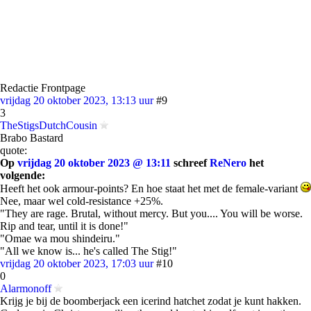
Redactie Frontpage
vrijdag 20 oktober 2023, 13:13 uur
#9
3
TheStigsDutchCousin
Brabo Bastard
quote:
Op
vrijdag 20 oktober 2023 @ 13:11
schreef
ReNero
het
volgende:
Heeft het ook armour-points? En hoe staat het met de female-variant
Nee, maar wel cold-resistance +25%.
"They are rage. Brutal, without mercy. But you.... You will be worse.
Rip and tear, until it is done!"
"Omae wa mou shindeiru."
"All we know is... he's called The Stig!"
vrijdag 20 oktober 2023, 17:03 uur
#10
0
Alarmonoff
Krijg je bij de boomberjack een icerind hatchet zodat je kunt hakken.