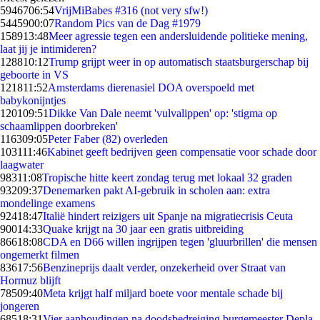
59467
06:54
VrijMiBabes #316 (not very sfw!)
54459
00:07
Random Pics van de Dag #1979
1589
13:48
Meer agressie tegen een andersluidende politieke mening,
laat jij je intimideren?
1288
10:12
Trump grijpt weer in op automatisch staatsburgerschap bij
geboorte in VS
1218
11:52
Amsterdams dierenasiel DOA overspoeld met
babykonijntjes
1201
09:51
Dikke Van Dale neemt 'vulvalippen' op: 'stigma op
schaamlippen doorbreken'
1163
09:05
Peter Faber (82) overleden
1031
11:46
Kabinet geeft bedrijven geen compensatie voor schade door
laagwater
983
11:08
Tropische hitte keert zondag terug met lokaal 32 graden
932
09:37
Denemarken pakt AI-gebruik in scholen aan: extra
mondelinge examens
924
18:47
Italië hindert reizigers uit Spanje na migratiecrisis Ceuta
900
14:33
Quake krijgt na 30 jaar een gratis uitbreiding
866
18:08
CDA en D66 willen ingrijpen tegen 'gluurbrillen' die mensen
ongemerkt filmen
836
17:56
Benzineprijs daalt verder, onzekerheid over Straat van
Hormuz blijft
785
09:40
Meta krijgt half miljard boete voor mentale schade bij
jongeren
685
18:31
Vier aanhoudingen na doodsbedreiging burgemeester Depla