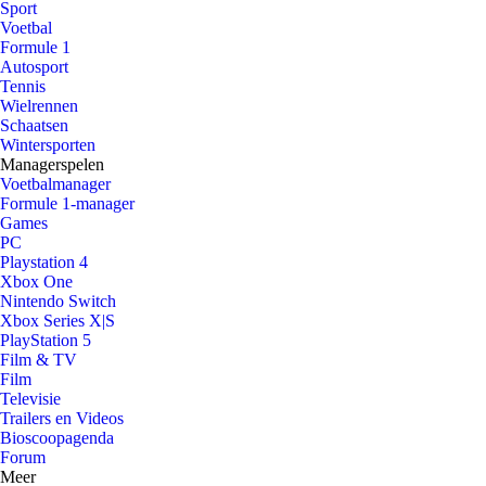
Sport
Voetbal
Formule 1
Autosport
Tennis
Wielrennen
Schaatsen
Wintersporten
Managerspelen
Voetbalmanager
Formule 1-manager
Games
PC
Playstation 4
Xbox One
Nintendo Switch
Xbox Series X|S
PlayStation 5
Film & TV
Film
Televisie
Trailers en Videos
Bioscoopagenda
Forum
Meer