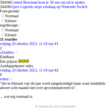
5
04/08
Control Resonant kost je 30 uur om uit te spelen
2
04/08
Apex Legends stopt vandaag op Nintendo Switch
Font-grootte:
Normaal
Kleiner
regelhoogte :
Normaal
Kleiner
11 reacties
vrijdag 20 oktober 2023, 11:18 uur
#1
2
s1h4d0w
Eindbaas
Die prijzen
Aardappelpuree rules.
vrijdag 20 oktober 2023, 11:19 uur
#2
0
erikal
"die in februari van dit jaar werd aangekondigd maar waar inmiddels
alweer acht maand niet over gecommuniceerd is".
... wat erg normaal is.
▼ Advertentie door Refinery89