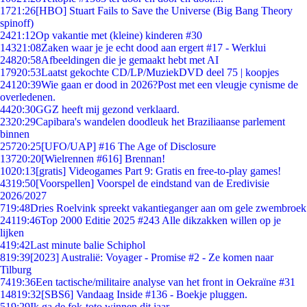
17
21:26
[HBO] Stuart Fails to Save the Universe (Big Bang Theory
spinoff)
24
21:12
Op vakantie met (kleine) kinderen #30
143
21:08
Zaken waar je je echt dood aan ergert #17 - Werklui
248
20:58
Afbeeldingen die je gemaakt hebt met AI
179
20:53
Laatst gekochte CD/LP/MuziekDVD deel 75 | koopjes
241
20:39
Wie gaan er dood in 2026?Post met een vleugje cynisme de
overledenen.
44
20:30
GGZ heeft mij gezond verklaard.
23
20:29
Capibara's wandelen doodleuk het Braziliaanse parlement
binnen
257
20:25
[UFO/UAP] #16 The Age of Disclosure
137
20:20
[Wielrennen #616] Brennan!
10
20:13
[gratis] Videogames Part 9: Gratis en free-to-play games!
43
19:50
[Voorspellen] Voorspel de eindstand van de Eredivisie
2026/2027
7
19:48
Dries Roelvink spreekt vakantieganger aan om gele zwembroek
241
19:46
Top 2000 Editie 2025 #243 Alle dikzakken willen op je
lijken
4
19:42
Last minute balie Schiphol
8
19:39
[2023] Australië: Voyager - Promise #2 - Ze komen naar
Tilburg
74
19:36
Een tactische/militaire analyse van het front in Oekraïne #31
148
19:32
[SBS6] Vandaag Inside #136 - Boekje pluggen.
5
19:29
Ik ga de fok-toto winnen dit jaar