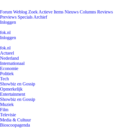
Forum
Weblog
Zoek
Actieve Items
Nieuws
Columns
Reviews
Previews
Specials
Archief
Inloggen
fok.nl
Inloggen
fok.nl
Actueel
Nederland
Internationaal
Economie
Politiek
Tech
Showbiz en Gossip
Opmerkelijk
Entertainment
Showbiz en Gossip
Muziek
Film
Televisie
Media & Cultuur
Bioscoopagenda