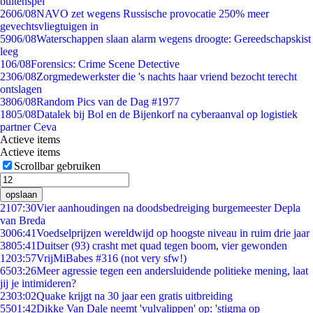
buitenspel
26
06/08
NAVO zet wegens Russische provocatie 250% meer
gevechtsvliegtuigen in
59
06/08
Waterschappen slaan alarm wegens droogte: Gereedschapskist
leeg
1
06/08
Forensics: Crime Scene Detective
23
06/08
Zorgmedewerkster die 's nachts haar vriend bezocht terecht
ontslagen
38
06/08
Random Pics van de Dag #1977
18
05/08
Datalek bij Bol en de Bijenkorf na cyberaanval op logistiek
partner Ceva
Actieve items
Actieve items
Scrollbar gebruiken
opslaan
21
07:30
Vier aanhoudingen na doodsbedreiging burgemeester Depla
van Breda
30
06:41
Voedselprijzen wereldwijd op hoogste niveau in ruim drie jaar
38
05:41
Duitser (93) crasht met quad tegen boom, vier gewonden
12
03:57
VrijMiBabes #316 (not very sfw!)
65
03:26
Meer agressie tegen een andersluidende politieke mening, laat
jij je intimideren?
23
03:02
Quake krijgt na 30 jaar een gratis uitbreiding
55
01:42
Dikke Van Dale neemt 'vulvalippen' op: 'stigma op