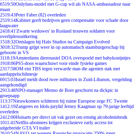
65
19:50
Onlyfans-model met G-cup wil als NASA-ambassadeur naar
maan
25
19:43
Peter Faber (82) overleden
25
19:14
Kabinet geeft bedrijven geen compensatie voor schade door
laagwater
24
18:41
'Zwarte weduwes' in Rusland trouwen soldaten voor
overlijdensuitkering
15
18:32
Ontslagen bij Halo Studios na Campaign Evolved
30
18:32
Trump grijpt weer in op automatisch staatsburgerschap bij
geboorte in VS
31
18:19
Amsterdams dierenasiel DOA overspoeld met babykonijntjes
19
18:06
PS5-doos waarschuwt voor einde fysieke games
23
17:58
OM eist TBS tegen verwarde man die agenten stak met
aardappelschilmesje
69
15:03
Israël meldt dood twee militairen in Zuid-Libanon, vergelding
aangekondigd
29
13:48
NPO-manager Menno de Boer geschorst na dickpic in
groepsapp
1
13:37
Nieuwkomers schitteren bij ruime Europese zege FC Twente
14
12:19
Zangeres en Idols-jurylid Jerney Kaagman op 79-jarige leeftijd
overleden
24
12:00
Huisarts per direct uit vak gezet om ernstig alcoholmisbruik
10
11:41
Netflix-abonnees krijgen exclusieve early access tot
uitgebreide GTA VI trailer
26
10:54
NAVO zet wegens Russische provocatie 250% meer