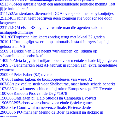
65
13:48
Meer agressie tegen een andersluidende politieke mening, laat
jij je intimideren?
31
11:52
Amsterdams dierenasiel DOA overspoeld met babykonijntjes
25
11:46
Kabinet geeft bedrijven geen compensatie voor schade door
laagwater
23
11:14
OM eist TBS tegen verwarde man die agenten stak met
aardappelschilmesje
30
11:08
Tropische hitte keert zondag terug met lokaal 32 graden
30
10:12
Trump grijpt weer in op automatisch staatsburgerschap bij
geboorte in VS
55
09:51
Dikke Van Dale neemt 'vulvalippen' op: 'stigma op
schaamlippen doorbreken'
14
09:40
Meta krijgt half miljard boete voor mentale schade bij jongeren
24
09:37
Denemarken pakt AI-gebruik in scholen aan: extra mondelinge
examens
25
09:05
Peter Faber (82) overleden
7
07/08
Trailers kijken: de bioscoopreleases van week 32
0
07/08
Ajax veel te sterk voor Shelbourne, maar houdt schade beperkt
1
07/08
Nieuwkomers schitteren bij ruime Europese zege FC Twente
19
07/08
Random Pics van de Dag #1978
15
06/08
Ontslagen bij Halo Studios na Campaign Evolved
19
06/08
PS5-doos waarschuwt voor einde fysieke games
2
06/08
Le Court wint na nerveuze finale, Pieterse derde
29
06/08
NPO-manager Menno de Boer geschorst na dickpic in
groepsapp