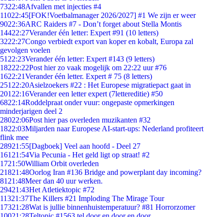
73
22:48
Afvallen met injecties #4
110
22:45
[FOK!Voetbalmanager 2026/2027] #1 We zijn er weer
90
22:36
ARC Raiders #7 - Don’t forget about Stella Montis
144
22:27
Verander één letter: Expert #91 (10 letters)
32
22:27
Congo verbiedt export van koper en kobalt, Europa zal
gevolgen voelen
51
22:23
Verander één letter: Expert #143 (9 letters)
182
22:22
Post hier zo vaak mogelijk om 22:22 uur #76
16
22:21
Verander één letter. Expert # 75 (8 letters)
251
22:20
Asielzoekers #22 : Het Europese migratiepact gaat in
201
22:16
Verander een letter expert (7lettereditie) #50
68
22:14
Roddelpraat onder vuur: ongepaste opmerkingen
minderjarigen deel 2
280
22:06
Post hier pas overleden muzikanten #32
18
22:03
Miljarden naar Europese AI-start-ups: Nederland profiteert
flink mee
289
21:55
[Dagboek] Veel aan hoofd - Deel 27
161
21:54
Via Pecunia - Het geld ligt op straat! #2
17
21:50
William Orbit overleden
218
21:48
Oorlog Iran #136 Bridge and powerplant day incoming?
81
21:48
Meer dan 40 uur werken.
294
21:43
Het Atletiektopic #72
113
21:37
The Killers #21 Imploding The Mirage Tour
173
21:28
Wat is jullie binnenhuistemperatuur? #81 Horrorzomer
100
21:28
Teltopic #1563 tel door en door en door....