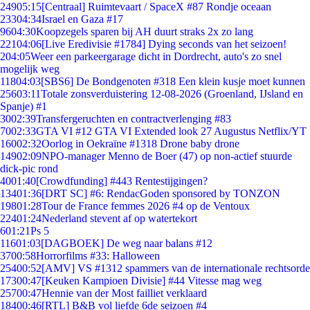
249
05:15
[Centraal] Ruimtevaart / SpaceX #87 Rondje oceaan
233
04:34
Israel en Gaza #17
96
04:30
Koopzegels sparen bij AH duurt straks 2x zo lang
221
04:06
[Live Eredivisie #1784] Dying seconds van het seizoen!
2
04:05
Weer een parkeergarage dicht in Dordrecht, auto's zo snel
mogelijk weg
118
04:03
[SBS6] De Bondgenoten #318 Een klein kusje moet kunnen
256
03:11
Totale zonsverduistering 12-08-2026 (Groenland, IJsland en
Spanje) #1
30
02:39
Transfergeruchten en contractverlenging #83
70
02:33
GTA VI #12 GTA VI Extended look 27 Augustus Netflix/YT
160
02:32
Oorlog in Oekraïne #1318 Drone baby drone
149
02:09
NPO-manager Menno de Boer (47) op non-actief stuurde
dick-pic rond
40
01:40
[Crowdfunding] #443 Rentestijgingen?
134
01:36
[DRT SC] #6: RendacGoden sponsored by TONZON
198
01:28
Tour de France femmes 2026 #4 op de Ventoux
224
01:24
Nederland stevent af op watertekort
6
01:21
Ps 5
116
01:03
[DAGBOEK] De weg naar balans #12
37
00:58
Horrorfilms #33: Halloween
254
00:52
[AMV] VS #1312 spammers van de internationale rechtsorde
173
00:47
[Keuken Kampioen Divisie] #44 Vitesse mag weg
257
00:47
Hennie van der Most failliet verklaard
184
00:46
[RTL] B&B vol liefde 6de seizoen #4