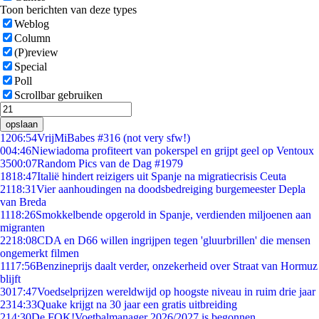
Toon berichten van deze types
Weblog
Column
(P)review
Special
Poll
Scrollbar gebruiken
opslaan
12
06:54
VrijMiBabes #316 (not very sfw!)
0
04:46
Niewiadoma profiteert van pokerspel en grijpt geel op Ventoux
35
00:07
Random Pics van de Dag #1979
18
18:47
Italië hindert reizigers uit Spanje na migratiecrisis Ceuta
21
18:31
Vier aanhoudingen na doodsbedreiging burgemeester Depla
van Breda
11
18:26
Smokkelbende opgerold in Spanje, verdienden miljoenen aan
migranten
22
18:08
CDA en D66 willen ingrijpen tegen 'gluurbrillen' die mensen
ongemerkt filmen
11
17:56
Benzineprijs daalt verder, onzekerheid over Straat van Hormuz
blijft
30
17:47
Voedselprijzen wereldwijd op hoogste niveau in ruim drie jaar
23
14:33
Quake krijgt na 30 jaar een gratis uitbreiding
2
14:30
De FOK!Voetbalmanager 2026/2027 is begonnen