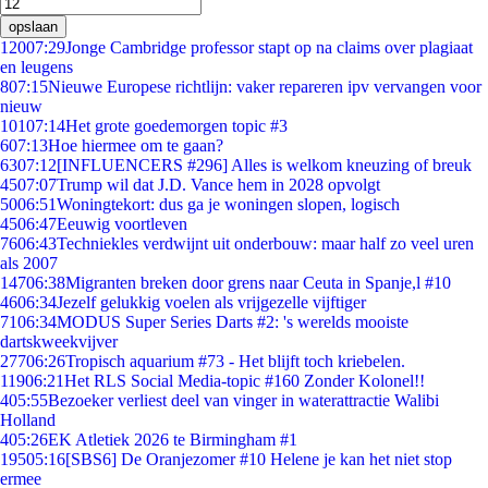
opslaan
120
07:29
Jonge Cambridge professor stapt op na claims over plagiaat
en leugens
8
07:15
Nieuwe Europese richtlijn: vaker repareren ipv vervangen voor
nieuw
101
07:14
Het grote goedemorgen topic #3
6
07:13
Hoe hiermee om te gaan?
63
07:12
[INFLUENCERS #296] Alles is welkom kneuzing of breuk
45
07:07
Trump wil dat J.D. Vance hem in 2028 opvolgt
50
06:51
Woningtekort: dus ga je woningen slopen, logisch
45
06:47
Eeuwig voortleven
76
06:43
Techniekles verdwijnt uit onderbouw: maar half zo veel uren
als 2007
147
06:38
Migranten breken door grens naar Ceuta in Spanje,l #10
46
06:34
Jezelf gelukkig voelen als vrijgezelle vijftiger
71
06:34
MODUS Super Series Darts #2: 's werelds mooiste
dartskweekvijver
277
06:26
Tropisch aquarium #73 - Het blijft toch kriebelen.
119
06:21
Het RLS Social Media-topic #160 Zonder Kolonel!!
4
05:55
Bezoeker verliest deel van vinger in waterattractie Walibi
Holland
4
05:26
EK Atletiek 2026 te Birmingham #1
195
05:16
[SBS6] De Oranjezomer #10 Helene je kan het niet stop
ermee