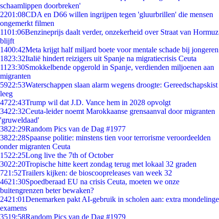
schaamlippen doorbreken'
22
01:08
CDA en D66 willen ingrijpen tegen 'gluurbrillen' die mensen
ongemerkt filmen
11
01:06
Benzineprijs daalt verder, onzekerheid over Straat van Hormuz
blijft
14
00:42
Meta krijgt half miljard boete voor mentale schade bij jongeren
18
23:32
Italië hindert reizigers uit Spanje na migratiecrisis Ceuta
11
23:30
Smokkelbende opgerold in Spanje, verdienden miljoenen aan
migranten
59
22:53
Waterschappen slaan alarm wegens droogte: Gereedschapskist
leeg
47
22:43
Trump wil dat J.D. Vance hem in 2028 opvolgt
34
22:32
Ceuta-leider noemt Marokkaanse grensaanval door migranten
'gruweldaad'
38
22:29
Random Pics van de Dag #1977
38
22:28
Spaanse politie: minstens tien voor terrorisme veroordeelden
onder migranten Ceuta
15
22:25
Long live the 7th of October
30
22:20
Tropische hitte keert zondag terug met lokaal 32 graden
7
21:52
Trailers kijken: de bioscoopreleases van week 32
46
21:30
Spoedberaad EU na crisis Ceuta, moeten we onze
buitengrenzen beter bewaken?
24
21:01
Denemarken pakt AI-gebruik in scholen aan: extra mondelinge
examens
35
19:58
Random Pics van de Dag #1979