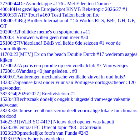
273
00:44
De Avondetappe #176 - Met Ellen ten Damme.
4
00:40
Het gezellige Eurojackpot KNVB Bekertopic 2026/27 #1
58
00:39
[ATP Tour] #169 Tosti Tallon back on fire
186
00:35
Big Brother International # 56 Worlds RLS, BBs, GH, GF,
OT
202
00:32
Politieke meme's en spotprenten #11
92
00:31
Vrouwen willen geen man meer #30
251
00:27
[Videoland] B&B vol liefde 6de seizoen #1 voor de
vooruitkijkers
117
00:23
[MTV] Ex on the beach Double Dutch #17 wederom aapjes
kijken
177
00:22
Ajax is een parodie op een voetbalclub #7 Vuurwerkjes
172
00:16
Vandaag 40 jaar geleden... #3
65
00:01
Aanbrengen mechanische ventilatie zinvol in oud huis?
13
23:57
Spaanse kust onder vuur van Portugese oorlogsschepen: 120
gewonden
38
23:54
[2026/2027] Eredivisietoto #1
15
23:43
Rechtszaak dodelijk ongeluk uitgesteld vanwege vakantie
advocaat
28
23:36
Chinese rechtbank veroordeelt voormalige lokale functionaris
tot dood
146
23:31
[WLR SC #417] Nieuw deel openen was kaputt
16
23:28
Centraal FC Utrecht topic #88 - #CorreiaIn
10
23:23
Opmerkelijke foto's van Funda #243
19
23:07
Peter Faber is overleden