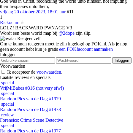
God was in Christ, reconciling the world unto himself, not imputing
their trespasses unto them;
vrijdag 20 oktober 2023, 18:01 uur
#11
1
Rickocum
LOLZ! BACKWARD PWNAGE V3
Wordt een beste world map bij
@2dope
zijn slip.
Reageer zelf
Om te kunnen reageren moet je zijn ingelogd op FOK.nl. Als je nog
geen account hebt kun je gratis
een FOK!account aanmaken
Inloggen
Voorwaarden
Ik accepteer de
voorwaarden
.
Laatste reviews en specials
special
VrijMiBabes #316 (not very sfw!)
special
Random Pics van de Dag #1979
special
Random Pics van de Dag #1978
review
Forensics: Crime Scene Detective
special
Random Pics van de Dag #1977