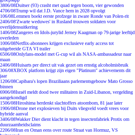
38
06/08
Duitser (93) crasht met quad tegen boom, vier gewonden
47
06/08
Trump wil dat J.D. Vance hem in 2028 opvolgt
1
06/08
Lemmen boekt eerste profzege in zware Ronde van Polen-rit
24
06/08
'Zwarte weduwes' in Rusland trouwen soldaten voor
overlijdensuitkering
14
06/08
Zangeres en Idols-jurylid Jerney Kaagman op 79-jarige leeftijd
overleden
10
06/08
Netflix-abonnees krijgen exclusieve early access tot
uitgebreide GTA VI trailer
65
06/08
Onlyfans-model met G-cup wil als NASA-ambassadeur naar
maan
24
06/08
Huisarts per direct uit vak gezet om ernstig alcoholmisbruik
3
06/08
XBOX platform krijgt zijn eigen "Platinum" achievements dit
jaar
12
06/08
Capibara's lopen Braziliaans parlementsgebouw Mato Grosso
binnen
69
06/08
Israël meldt dood twee militairen in Zuid-Libanon, vergelding
aangekondigd
15
06/08
Hiroshima herdenkt slachtoffers atoombom, 81 jaar later
19
06/08
Drone met explosieven bij Duits vliegveld voedt vrees voor
hybride aanval
34
06/08
Wakker Dier dient klacht in tegen insectenfabriek Protix om
duurzaamheidsclaims
22
06/08
Iran en Oman eens over route Straat van Hormuz, VS