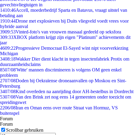
gevechtsvliegtuigen in
14
10:46
Accell, moederbedrijf Sparta en Batavus, vraagt uitstel van
betaling aan
19
10:44
Drone met explosieven bij Duits vliegveld voedt vrees voor
hybride aanval
39
09:53
Vinted-foto's van vrouwen massaal gedeeld op seksfora
3
09:33
XBOX platform krijgt zijn eigen "Platinum" achievements dit
jaar
46
09:22
Progressieve Democraat El-Sayed wint nipt voorverkiezing
Michigan
34
08:18
Wakker Dier dient klacht in tegen insectenfabriek Protix om
duurzaamheidsclaims
85
07/08
'Witte' mannen discrimineren is volgens OM geen enkel
probleem
27
07/08
Doden bij Oekraïense droneaanvallen op Moskou en Sint-
Petersburg
34
07/08
Kind overleden na aanrijding door AH-bestelbus in Dordrecht
53
07/08
Van den Brink zet nog eens 14 gemeenten onder toezicht om
spreidingswet
22
06/08
Iran en Oman eens over route Straat van Hormuz, VS
buitenspel
Forum
Forum
Scrollbar gebruiken