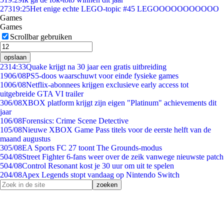
273
19:25
Het enige echte LEGO-topic #45 LEGOOOOOOOOOOO
Games
Games
Scrollbar gebruiken
opslaan
23
14:33
Quake krijgt na 30 jaar een gratis uitbreiding
19
06/08
PS5-doos waarschuwt voor einde fysieke games
10
06/08
Netflix-abonnees krijgen exclusieve early access tot
uitgebreide GTA VI trailer
3
06/08
XBOX platform krijgt zijn eigen "Platinum" achievements dit
jaar
1
06/08
Forensics: Crime Scene Detective
1
05/08
Nieuwe XBOX Game Pass titels voor de eerste helft van de
maand augustus
3
05/08
EA Sports FC 27 toont The Grounds-modus
5
04/08
Street Fighter 6-fans weer over de zeik vanwege nieuwste patch
5
04/08
Control Resonant kost je 30 uur om uit te spelen
2
04/08
Apex Legends stopt vandaag op Nintendo Switch