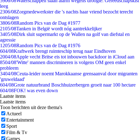
59
06/08
Waterschappen slaan alarm wegens droogte: Gereedschapskist
leeg
23
06/08
Zorgmedewerkster die 's nachts haar vriend bezocht terecht
ontslagen
38
06/08
Random Pics van de Dag #1977
21
05/08
Tanken in België wordt nóg aantrekkelijker
34
05/08
Dirk sluit supermarkt op de Wallen na golf van diefstal en
agressie
12
05/08
Random Pics van de Dag #1976
6
04/08
Kraftwerk brengt ruimteschip terug naar Eindhoven
20
04/08
Apple vecht Britse eis tot inbouwen backdoor in iCloud aan
85
04/08
'Witte' mannen discrimineren is volgens OM geen enkel
probleem
34
04/08
Ceuta-leider noemt Marokkaanse grensaanval door migranten
'gruweldaad'
6
04/08
Grote natuurbrand Boschhuizerbergen groeit naar 100 hectare
6
04/08
FOK! was even down
Laatste items
Laatste items
Toon berichten uit deze thema's
Actueel
Entertainment
Sport
Film & Tv
Games