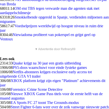
van Breda
680
11:14
OM eist TBS tegen verwarde man die agenten stak met
aardappelschilmesje
633
18:26
Smokkelbende opgerold in Spanje, verdienden miljoenen aan
migranten
586
17:47
Voedselprijzen wereldwijd op hoogste niveau in ruim drie
jaar
83
04:46
Niewiadoma profiteert van pokerspel en grijpt geel op
Ventoux
▼ Advertentie door Refinery89
Lees ook
23
14:33
Quake krijgt na 30 jaar een gratis uitbreiding
19
06/08
PS5-doos waarschuwt voor einde fysieke games
10
06/08
Netflix-abonnees krijgen exclusieve early access tot
uitgebreide GTA VI trailer
3
06/08
XBOX platform krijgt zijn eigen "Platinum" achievements dit
jaar
1
06/08
Forensics: Crime Scene Detective
1
05/08
Nieuwe XBOX Game Pass titels voor de eerste helft van de
maand augustus
3
05/08
EA Sports FC 27 toont The Grounds-modus
5
04/08
Street Fighter 6-fans weer over de zeik vanwege nieuwste patch