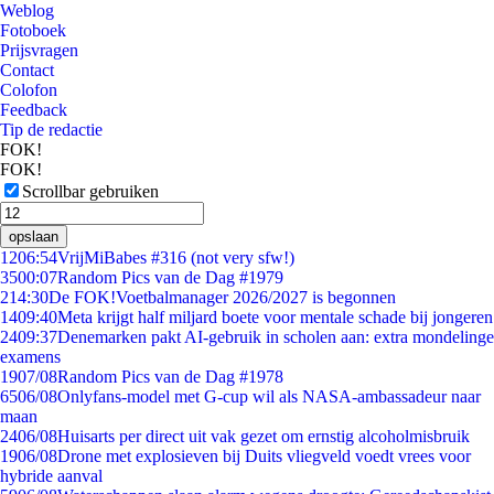
Weblog
Fotoboek
Prijsvragen
Contact
Colofon
Feedback
Tip de redactie
FOK!
FOK!
Scrollbar gebruiken
opslaan
12
06:54
VrijMiBabes #316 (not very sfw!)
35
00:07
Random Pics van de Dag #1979
2
14:30
De FOK!Voetbalmanager 2026/2027 is begonnen
14
09:40
Meta krijgt half miljard boete voor mentale schade bij jongeren
24
09:37
Denemarken pakt AI-gebruik in scholen aan: extra mondelinge
examens
19
07/08
Random Pics van de Dag #1978
65
06/08
Onlyfans-model met G-cup wil als NASA-ambassadeur naar
maan
24
06/08
Huisarts per direct uit vak gezet om ernstig alcoholmisbruik
19
06/08
Drone met explosieven bij Duits vliegveld voedt vrees voor
hybride aanval