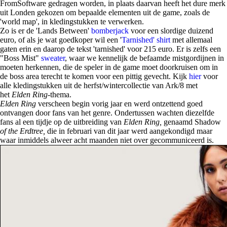
FromSoftware gedragen worden, in plaats daarvan heeft het dure merk
uit Londen gekozen om bepaalde elementen uit de game, zoals de
'world map', in kledingstukken te verwerken.
Zo is er de 'Lands Between'
bomberjack
voor een slordige duizend
euro, of als je wat goedkoper wil een '
Tarnished' shirt
met allemaal
gaten erin en daarop de tekst 'tarnished' voor 215 euro. Er is zelfs een
"Boss Mist"
sweater
, waar we kennelijk de befaamde mistgordijnen in
moeten herkennen, die de speler in de game moet doorkruisen om in
de boss area terecht te komen voor een pittig gevecht. Kijk
hier
voor
alle kledingstukken uit de herfst/wintercollectie van Ark/8 met
het
Elden Ring-
thema.
Elden Ring
verscheen begin vorig jaar en werd ontzettend goed
ontvangen door fans van het genre. Ondertussen wachten diezelfde
fans al een tijdje op de uitbreiding van
Elden Ring,
genaamd Shadow
of the Erdtree,
die in februari van dit jaar werd aangekondigd maar
waar inmiddels alweer acht maanden niet over gecommuniceerd is.