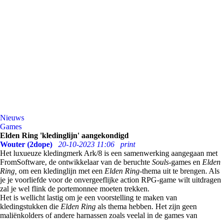
Nieuws
Games
Elden Ring 'kledinglijn' aangekondigd
Wouter (2dope)
20-10-2023 11:06
print
Het luxueuze kledingmerk Ark/8 is een samenwerking aangegaan met
FromSoftware, de ontwikkelaar van de beruchte
Souls-
games en
Elden
Ring,
om een kledinglijn met een
Elden Ring-
thema uit te brengen. Als
je je voorliefde voor de onvergeeflijke action RPG-game wilt uitdragen
zal je wel flink de portemonnee moeten trekken.
Het is wellicht lastig om je een voorstelling te maken van
kledingstukken die
Elden Ring
als thema hebben. Het zijn geen
maliënkolders of andere harnassen zoals veelal in de games van