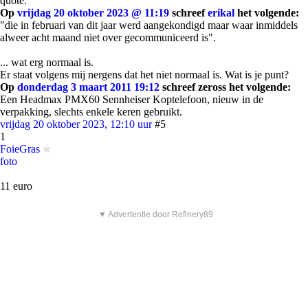
quote:
Op
vrijdag 20 oktober 2023 @ 11:19
schreef
erikal
het volgende:
"die in februari van dit jaar werd aangekondigd maar waar inmiddels
alweer acht maand niet over gecommuniceerd is".
... wat erg normaal is.
Er staat volgens mij nergens dat het niet normaal is. Wat is je punt?
Op
donderdag 3 maart 2011 19:12
schreef zeross het volgende:
Een Headmax PMX60 Sennheiser Koptelefoon, nieuw in de
verpakking, slechts enkele keren gebruikt.
vrijdag 20 oktober 2023, 12:10 uur
#5
1
FoieGras
foto
11 euro
▼ Advertentie door Refinery89