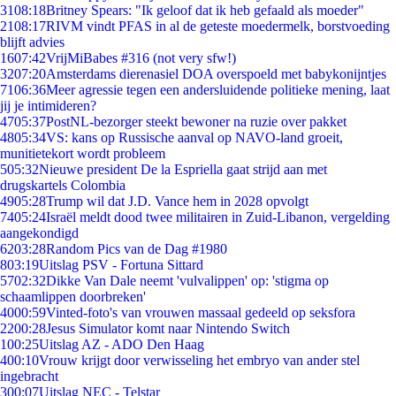
31
08:18
Britney Spears: "Ik geloof dat ik heb gefaald als moeder"
21
08:17
RIVM vindt PFAS in al de geteste moedermelk, borstvoeding
blijft advies
16
07:42
VrijMiBabes #316 (not very sfw!)
32
07:20
Amsterdams dierenasiel DOA overspoeld met babykonijntjes
71
06:36
Meer agressie tegen een andersluidende politieke mening, laat
jij je intimideren?
47
05:37
PostNL-bezorger steekt bewoner na ruzie over pakket
48
05:34
VS: kans op Russische aanval op NAVO-land groeit,
munitietekort wordt probleem
5
05:32
Nieuwe president De la Espriella gaat strijd aan met
drugskartels Colombia
49
05:28
Trump wil dat J.D. Vance hem in 2028 opvolgt
74
05:24
Israël meldt dood twee militairen in Zuid-Libanon, vergelding
aangekondigd
62
03:28
Random Pics van de Dag #1980
8
03:19
Uitslag PSV - Fortuna Sittard
57
02:32
Dikke Van Dale neemt 'vulvalippen' op: 'stigma op
schaamlippen doorbreken'
40
00:59
Vinted-foto's van vrouwen massaal gedeeld op seksfora
22
00:28
Jesus Simulator komt naar Nintendo Switch
1
00:25
Uitslag AZ - ADO Den Haag
4
00:10
Vrouw krijgt door verwisseling het embryo van ander stel
ingebracht
3
00:07
Uitslag NEC - Telstar