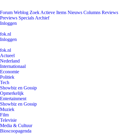
Forum
Weblog
Zoek
Actieve Items
Nieuws
Columns
Reviews
Previews
Specials
Archief
Inloggen
fok.nl
Inloggen
fok.nl
Actueel
Nederland
Internationaal
Economie
Politiek
Tech
Showbiz en Gossip
Opmerkelijk
Entertainment
Showbiz en Gossip
Muziek
Film
Televisie
Media & Cultuur
Bioscoopagenda