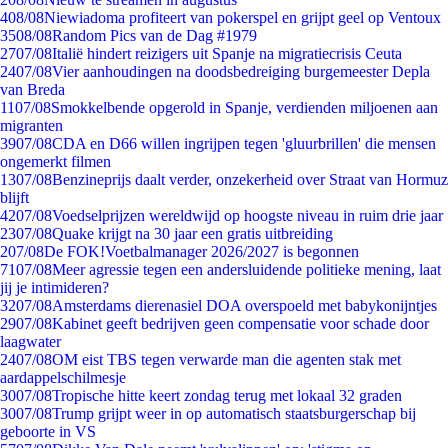
4
08/08
Niewiadoma profiteert van pokerspel en grijpt geel op Ventoux
35
08/08
Random Pics van de Dag #1979
27
07/08
Italië hindert reizigers uit Spanje na migratiecrisis Ceuta
24
07/08
Vier aanhoudingen na doodsbedreiging burgemeester Depla
van Breda
11
07/08
Smokkelbende opgerold in Spanje, verdienden miljoenen aan
migranten
39
07/08
CDA en D66 willen ingrijpen tegen 'gluurbrillen' die mensen
ongemerkt filmen
13
07/08
Benzineprijs daalt verder, onzekerheid over Straat van Hormuz
blijft
42
07/08
Voedselprijzen wereldwijd op hoogste niveau in ruim drie jaar
23
07/08
Quake krijgt na 30 jaar een gratis uitbreiding
2
07/08
De FOK!Voetbalmanager 2026/2027 is begonnen
71
07/08
Meer agressie tegen een andersluidende politieke mening, laat
jij je intimideren?
32
07/08
Amsterdams dierenasiel DOA overspoeld met babykonijntjes
29
07/08
Kabinet geeft bedrijven geen compensatie voor schade door
laagwater
24
07/08
OM eist TBS tegen verwarde man die agenten stak met
aardappelschilmesje
30
07/08
Tropische hitte keert zondag terug met lokaal 32 graden
30
07/08
Trump grijpt weer in op automatisch staatsburgerschap bij
geboorte in VS