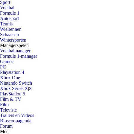
Sport
Voetbal
Formule 1
Autosport
Tennis
Wielrennen
Schaatsen
Wintersporten
Managerspelen
Voetbalmanager
Formule 1-manager
Games
PC
Playstation 4
Xbox One
Nintendo Switch
Xbox Series X|S
PlayStation 5
Film & TV
Film
Televisie
Trailers en Videos
Bioscoopagenda
Forum
Meer