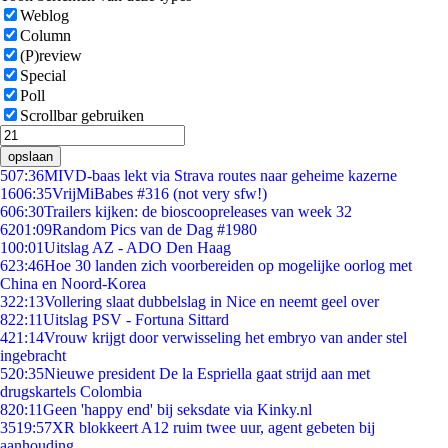
Weblog
Column
(P)review
Special
Poll
Scrollbar gebruiken
opslaan
5
07:36
MIVD-baas lekt via Strava routes naar geheime kazerne
16
06:35
VrijMiBabes #316 (not very sfw!)
6
06:30
Trailers kijken: de bioscoopreleases van week 32
62
01:09
Random Pics van de Dag #1980
1
00:01
Uitslag AZ - ADO Den Haag
6
23:46
Hoe 30 landen zich voorbereiden op mogelijke oorlog met
China en Noord-Korea
3
22:13
Vollering slaat dubbelslag in Nice en neemt geel over
8
22:11
Uitslag PSV - Fortuna Sittard
4
21:14
Vrouw krijgt door verwisseling het embryo van ander stel
ingebracht
5
20:35
Nieuwe president De la Espriella gaat strijd aan met
drugskartels Colombia
8
20:11
Geen 'happy end' bij seksdate via Kinky.nl
35
19:57
XR blokkeert A12 ruim twee uur, agent gebeten bij
aanhouding