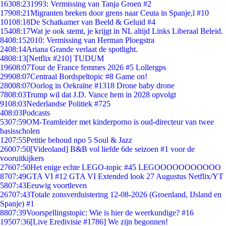
163
08:23
1993: Vermissing van Tanja Groen #2
179
08:21
Migranten breken door grens naar Ceuta in Spanje,l #10
101
08:18
De Schatkamer van Beeld & Geluid #4
154
08:17
Wat je ook stemt, je krijgt in NL altijd Links Liberaal Beleid.
84
08:15
2010: Vermissing van Herman Ploegstra
24
08:14
Ariana Grande verlaat de spotlight.
48
08:13
[Netflix #210] TUDUM
196
08:07
Tour de France femmes 2026 #5 Lollergps
299
08:07
Centraal Bordspeltopic #8 Game on!
280
08:07
Oorlog in Oekraïne #1318 Drone baby drone
78
08:03
Trump wil dat J.D. Vance hem in 2028 opvolgt
91
08:03
Nederlandse Politiek #725
4
08:03
Podcasts
53
07:59
OM-Teamleider met kinderporno is oud-directeur van twee
basisscholen
12
07:55
Petitie behoud npo 5 Soul & Jazz
260
07:50
[Videoland] B&B vol liefde 6de seizoen #1 voor de
vooruitkijkers
276
07:50
Het enige echte LEGO-topic #45 LEGOOOOOOOOOOO
87
07:49
GTA VI #12 GTA VI Extended look 27 Augustus Netflix/YT
58
07:43
Eeuwig voortleven
267
07:43
Totale zonsverduistering 12-08-2026 (Groenland, IJsland en
Spanje) #1
88
07:39
Voorspellingstopic: Wie is hier de weerkundige? #16
195
07:36
[Live Eredivisie #1786] We zijn begonnen!