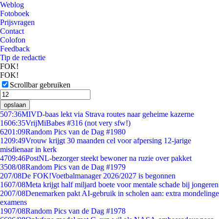
Weblog
Fotoboek
Prijsvragen
Contact
Colofon
Feedback
Tip de redactie
FOK!
FOK!
Scrollbar gebruiken
opslaan
5
07:36
MIVD-baas lekt via Strava routes naar geheime kazerne
16
06:35
VrijMiBabes #316 (not very sfw!)
62
01:09
Random Pics van de Dag #1980
12
09:49
Vrouw krijgt 30 maanden cel voor afpersing 12-jarige
misdienaar in kerk
47
09:46
PostNL-bezorger steekt bewoner na ruzie over pakket
35
08/08
Random Pics van de Dag #1979
2
07/08
De FOK!Voetbalmanager 2026/2027 is begonnen
16
07/08
Meta krijgt half miljard boete voor mentale schade bij jongeren
20
07/08
Denemarken pakt AI-gebruik in scholen aan: extra mondelinge
examens
19
07/08
Random Pics van de Dag #1978