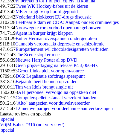
72
13:20
Pi berekend tot 1 biljoen cijfers na komma
49
17:22
Twee WK Hockey-babes uit de kleren
49
13:42
ME'er krijgt tv op hoofd gegooid
60
11:42
Nederland blokkeert EU-drugs discussie
31
02:28
Leefbaar R'dam en CDA: Aanpak ouders crimineeltjes
51
17:34
Noorwegen: rookverbod openbare gebouwen
74
17:19
Agent in burger krijgt klappen
52
01:29
Butler Herman overspannen ondergedoken
91
18:10
Cannabis veroorzaakt depressie en schizofrenie
47
16:57
Europarlement wil chocoladesigaretten verbieden
35
12:43
The Scene stopt er mee
56
18:39
Nieuwe Harry Potter al op DVD
29
10:31
Geen prijsverlaging na release P4 3,06GHz
115
09:53
GroenLinks pleit voor open-source
67
09:16
D66: Legalisatie softdrugs speerpunt
38
18:16
Bejaarde heeft hennep op zolder
89
10:11
Tim van Idols brengt single uit
150
20:03
AH-personeel vervolgd na oppakken dief
26
12:15
Computerspelletjesfanaat verzekert handen
50
12:16
''Alto'' aangezien voor duivelsvereerder
27
15:47
12 nieuwe partijen voor deelname aan verkiezingen
Laatste reviews en specials
special
VrijMiBabes #316 (not very sfw!)
special