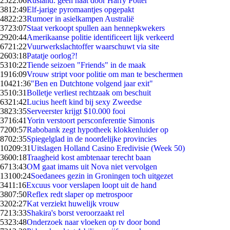
25
22:06
Rusland: geen haat door Harry Potter
38
12:49
Elf-jarige pyromaantjes opgepakt
48
22:23
Rumoer in asielkampen Australië
37
23:07
Staat verkoopt spullen aan hennepkwekers
29
20:44
Amerikaanse politie identificeert lijk verkeerd
67
21:22
Vuurwerkslachtoffer waarschuwt via site
26
03:18
Patatje oorlog?!
53
10:22
Tiende seizoen "Friends" in de maak
19
16:09
Vrouw stript voor politie om man te beschermen
104
21:36
"Ben en Dutchtone volgend jaar exit"
35
10:31
Bolletje verliest rechtzaak om beschuit
63
21:42
Lucius heeft kind bij sexy Zweedse
38
23:35
Serveerster krijgt $10.000 fooi
37
16:41
Yorin verstoort persconferentie Simonis
72
00:57
Rabobank zegt hypotheek klokkenluider op
87
02:35
Spiegelglad in de noordelijke provincies
102
09:31
Uitslagen Holland Casino Eredivisie (Week 50)
36
00:18
Traagheid kost ambtenaar terecht baan
67
13:43
OM gaat imams uit Nova niet vervolgen
131
00:24
Soedanees gezin in Groningen toch uitgezet
34
11:16
Excuus voor verslapen loopt uit de hand
38
07:50
Reflex redt slaper op metrospoor
32
02:27
Kat verziekt huwelijk vrouw
72
13:33
Shakira's borst veroorzaakt rel
53
23:48
Onderzoek naar vloeken op tv door bond