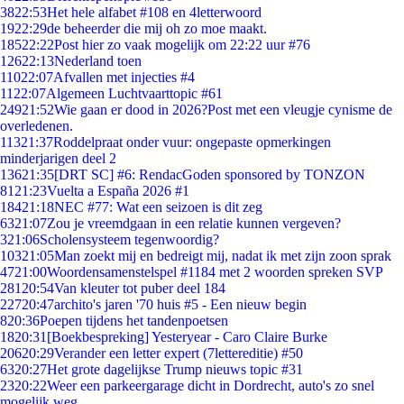
38
22:53
Het hele alfabet #108 en 4letterwoord
19
22:29
de beheerder die mij oh zo moe maakt.
185
22:22
Post hier zo vaak mogelijk om 22:22 uur #76
126
22:13
Nederland toen
110
22:07
Afvallen met injecties #4
11
22:07
Algemeen Luchtvaarttopic #61
249
21:52
Wie gaan er dood in 2026?Post met een vleugje cynisme de
overledenen.
113
21:37
Roddelpraat onder vuur: ongepaste opmerkingen
minderjarigen deel 2
136
21:35
[DRT SC] #6: RendacGoden sponsored by TONZON
81
21:23
Vuelta a España 2026 #1
184
21:18
NEC #77: Wat een seizoen is dit zeg
63
21:07
Zou je vreemdgaan in een relatie kunnen vergeven?
3
21:06
Scholensysteem tegenwoordig?
103
21:05
Man zoekt mij en bedreigt mij, nadat ik met zijn zoon sprak
47
21:00
Woordensamenstelspel #1184 met 2 woorden spreken SVP
281
20:54
Van kleuter tot puber deel 184
227
20:47
archito's jaren '70 huis #5 - Een nieuw begin
8
20:36
Poepen tijdens het tandenpoetsen
18
20:31
[Boekbespreking] Yesteryear - Caro Claire Burke
206
20:29
Verander een letter expert (7lettereditie) #50
63
20:27
Het grote dagelijkse Trump nieuws topic #31
23
20:22
Weer een parkeergarage dicht in Dordrecht, auto's zo snel
mogelijk weg