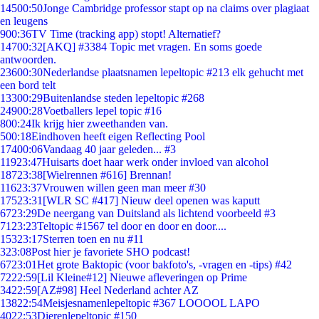
145
00:50
Jonge Cambridge professor stapt op na claims over plagiaat
en leugens
9
00:36
TV Time (tracking app) stopt! Alternatief?
147
00:32
[AKQ] #3384 Topic met vragen. En soms goede
antwoorden.
236
00:30
Nederlandse plaatsnamen lepeltopic #213 elk gehucht met
een bord telt
133
00:29
Buitenlandse steden lepeltopic #268
249
00:28
Voetballers lepel topic #16
8
00:24
Ik krijg hier zweethanden van.
5
00:18
Eindhoven heeft eigen Reflecting Pool
174
00:06
Vandaag 40 jaar geleden... #3
119
23:47
Huisarts doet haar werk onder invloed van alcohol
187
23:38
[Wielrennen #616] Brennan!
116
23:37
Vrouwen willen geen man meer #30
175
23:31
[WLR SC #417] Nieuw deel openen was kaputt
67
23:29
De neergang van Duitsland als lichtend voorbeeld #3
71
23:23
Teltopic #1567 tel door en door en door....
153
23:17
Sterren toen en nu #11
3
23:08
Post hier je favoriete SHO podcast!
67
23:01
Het grote Baktopic (voor bakfoto's, -vragen en -tips) #42
72
22:59
[Lil Kleine#12] Nieuwe afleveringen op Prime
34
22:59
[AZ#98] Heel Nederland achter AZ
138
22:54
Meisjesnamenlepeltopic #367 LOOOOL LAPO
40
22:53
Dierenlepeltopic #150