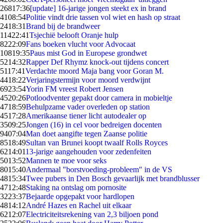
268
17:36
[update] 16-jarige jongen steekt ex in brand
41
08:54
Politie vindt drie tassen vol wiet en hash op straat
24
18:31
Brand bij de brandweer
114
22:41
Tsjechië belooft Oranje hulp
82
22:09
Fans boeken vlucht voor Advocaat
108
19:35
Paus mist God in Europese grondwet
52
14:32
Rapper Def Rhymz knock-out tijdens concert
51
17:41
Verdachte moord Maja bang voor Goran M.
44
18:22
Verjaringstermijn voor moord verdwijnt
69
23:54
Yorin FM vreest Robert Jensen
45
20:26
Potloodventer gepakt door camera in mobieltje
47
18:59
Behulpzame vader overleden op station
45
17:28
Amerikaanse tiener licht autodealer op
35
09:25
Jongen (16) in cel voor bedreigen docenten
94
07:04
Man doet aangifte tegen Zaanse politie
85
18:49
Sultan van Brunei koopt twaalf Rolls Royces
62
14:01
13-jarige aangehouden voor zedenfeiten
50
13:52
Mannen te moe voor seks
80
15:40
Andermaal "borstvoeding-probleem" in de VS
48
15:34
Twee pubers in Den Bosch gevaarlijk met brandblusser
47
12:48
Staking na ontslag om pornosite
32
23:37
Bejaarde opgepakt voor hardlopen
48
14:12
André Hazes en Rachel uit elkaar
62
12:07
Electriciteitsrekening van 2,3 biljoen pond