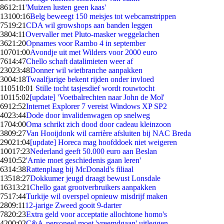
86
12:11
'Muizen lusten geen kaas'
131
00:16
Belg beweegt 150 meisjes tot webcamstrippen
75
19:21
CDA wil growshops aan banden leggen
38
04:11
Overvaller met Pluto-masker weggelachen
36
21:20
Opnames voor Rambo 4 in september
107
01:00
Avondje uit met Wilders voor 2000 euro
76
14:47
Chello schaft datalimieten weer af
230
23:48
Donner wil wietbranche aanpakken
30
04:18
Twaalfjarige bekent rijden onder invloed
1105
10:01
Stille tocht tasjesdief wordt rouwtocht
101
15:02
[update] 'Voetbalrechten naar John de Mol'
69
12:52
Internet Explorer 7 vereist Windows XP SP2
40
23:44
Dode door invalidenwagen op snelweg
17
04:00
Oma schrikt zich dood door cadeau kleinzoon
38
09:27
Van Hooijdonk wil carrière afsluiten bij NAC Breda
290
21:04
[update] Horeca mag hoofddoek niet weigeren
100
17:23
Nederland geeft 50.000 euro aan Beslan
49
10:52
'Arnie moet geschiedenis gaan leren'
63
14:38
Rattenplaag bij McDonald's filiaal
135
18:27
Dokkumer jeugd draagt bewust Lonsdale
163
13:21
Chello gaat grootverbruikers aanpakken
75
17:44
Turkije wil overspel opnieuw misdrijf maken
28
09:11
12-jarige Zweed gooit 9-darter
78
20:23
Extra geld voor acceptatie allochtone homo's
42
00:02
C&A-personeel moet 'vreemdgaan' uitleggen