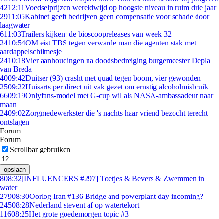
42
12:11
Voedselprijzen wereldwijd op hoogste niveau in ruim drie jaar
29
11:05
Kabinet geeft bedrijven geen compensatie voor schade door
laagwater
6
11:03
Trailers kijken: de bioscoopreleases van week 32
24
10:54
OM eist TBS tegen verwarde man die agenten stak met
aardappelschilmesje
24
10:18
Vier aanhoudingen na doodsbedreiging burgemeester Depla
van Breda
40
09:42
Duitser (93) crasht met quad tegen boom, vier gewonden
25
09:22
Huisarts per direct uit vak gezet om ernstig alcoholmisbruik
66
09:19
Onlyfans-model met G-cup wil als NASA-ambassadeur naar
maan
24
09:02
Zorgmedewerkster die 's nachts haar vriend bezocht terecht
ontslagen
Forum
Forum
Scrollbar gebruiken
opslaan
8
08:32
[INFLUENCERS #297] Toetjes & Bevers & Zwemmen in
water
279
08:30
Oorlog Iran #136 Bridge and powerplant day incoming?
245
08:28
Nederland stevent af op watertekort
116
08:25
Het grote goedemorgen topic #3