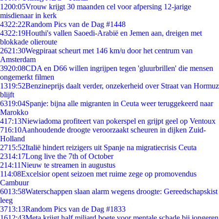
12
00:05
Vrouw krijgt 30 maanden cel voor afpersing 12-jarige
misdienaar in kerk
43
22:22
Random Pics van de Dag #1448
43
22:19
Houthi's vallen Saoedi-Arabië en Jemen aan, dreigen met
blokkade olieroute
26
21:30
Wegpiraat scheurt met 146 km/u door het centrum van
Amsterdam
39
20:08
CDA en D66 willen ingrijpen tegen 'gluurbrillen' die mensen
ongemerkt filmen
13
19:52
Benzineprijs daalt verder, onzekerheid over Straat van Hormuz
blijft
63
19:04
Spanje: bijna alle migranten in Ceuta weer teruggekeerd naar
Marokko
4
17:13
Niewiadoma profiteert van pokerspel en grijpt geel op Ventoux
7
16:10
Aanhoudende droogte veroorzaakt scheuren in dijken Zuid-
Holland
27
15:52
Italië hindert reizigers uit Spanje na migratiecrisis Ceuta
23
14:17
Long live the 7th of October
2
14:11
Nieuw te streamen in augustus
1
14:08
Excelsior opent seizoen met ruime zege op promovendus
Cambuur
60
13:58
Waterschappen slaan alarm wegens droogte: Gereedschapskist
leeg
37
13:13
Random Pics van de Dag #1833
16
12:43
Meta krijgt half miljard boete voor mentale schade bij jongeren