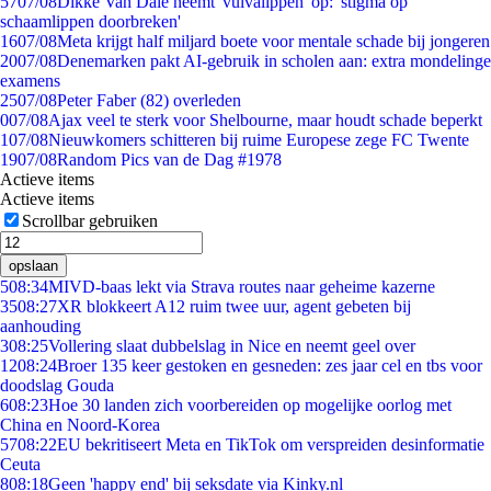
57
07/08
Dikke Van Dale neemt 'vulvalippen' op: 'stigma op
schaamlippen doorbreken'
16
07/08
Meta krijgt half miljard boete voor mentale schade bij jongeren
20
07/08
Denemarken pakt AI-gebruik in scholen aan: extra mondelinge
examens
25
07/08
Peter Faber (82) overleden
0
07/08
Ajax veel te sterk voor Shelbourne, maar houdt schade beperkt
1
07/08
Nieuwkomers schitteren bij ruime Europese zege FC Twente
19
07/08
Random Pics van de Dag #1978
Actieve items
Actieve items
Scrollbar gebruiken
opslaan
5
08:34
MIVD-baas lekt via Strava routes naar geheime kazerne
35
08:27
XR blokkeert A12 ruim twee uur, agent gebeten bij
aanhouding
3
08:25
Vollering slaat dubbelslag in Nice en neemt geel over
12
08:24
Broer 135 keer gestoken en gesneden: zes jaar cel en tbs voor
doodslag Gouda
6
08:23
Hoe 30 landen zich voorbereiden op mogelijke oorlog met
China en Noord-Korea
57
08:22
EU bekritiseert Meta en TikTok om verspreiden desinformatie
Ceuta
8
08:18
Geen 'happy end' bij seksdate via Kinky.nl