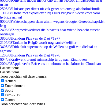
66
06/08
Onlyfans-model met G-cup wil als NASA-ambassadeur naar
maan
25
06/08
Huisarts per direct uit vak gezet om ernstig alcoholmisbruik
19
06/08
Drone met explosieven bij Duits vliegveld voedt vrees voor
hybride aanval
60
06/08
Waterschappen slaan alarm wegens droogte: Gereedschapskist
leeg
24
06/08
Zorgmedewerkster die 's nachts haar vriend bezocht terecht
ontslagen
38
06/08
Random Pics van de Dag #1977
21
05/08
Tanken in België wordt nóg aantrekkelijker
34
05/08
Dirk sluit supermarkt op de Wallen na golf van diefstal en
agressie
12
05/08
Random Pics van de Dag #1976
6
04/08
Kraftwerk brengt ruimteschip terug naar Eindhoven
20
04/08
Apple vecht Britse eis tot inbouwen backdoor in iCloud aan
Laatste items
Laatste items
Toon berichten uit deze thema's
Actueel
Entertainment
Sport
Film & Tv
Games
Toon berichten van deze types