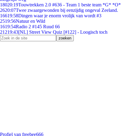
180
20:19
Touwtrekken 2.0 #636 - Team 1 beste team *G* *O*
26
20:07
Twee zwaargewonden bij eenzijdig ongeval Zeeland.
166
19:58
Dingen waar je enorm vrolijk van wordt #3
25
19:56
Natuur en Wild
16
19:54
Radio 2 #145 Ruud 66
212
19:43
[NL] Street View Quiz [#122] - Loogisch toch
Profiel van freebee666