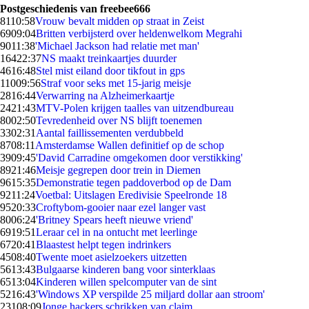
Postgeschiedenis van freebee666
81
10:58
Vrouw bevalt midden op straat in Zeist
69
09:04
Britten verbijsterd over heldenwelkom Megrahi
90
11:38
'Michael Jackson had relatie met man'
164
22:37
NS maakt treinkaartjes duurder
46
16:48
Stel mist eiland door tikfout in gps
110
09:56
Straf voor seks met 15-jarig meisje
28
16:44
Verwarring na Alzheimerkaartje
24
21:43
MTV-Polen krijgen taalles van uitzendbureau
80
02:50
Tevredenheid over NS blijft toenemen
33
02:31
Aantal faillissementen verdubbeld
87
08:11
Amsterdamse Wallen definitief op de schop
39
09:45
'David Carradine omgekomen door verstikking'
89
21:46
Meisje gegrepen door trein in Diemen
96
15:35
Demonstratie tegen paddoverbod op de Dam
92
11:24
Voetbal: Uitslagen Eredivisie Speelronde 18
95
20:33
Croftybom-gooier naar ezel langer vast
80
06:24
'Britney Spears heeft nieuwe vriend'
69
19:51
Leraar cel in na ontucht met leerlinge
67
20:41
Blaastest helpt tegen indrinkers
45
08:40
Twente moet asielzoekers uitzetten
56
13:43
Bulgaarse kinderen bang voor sinterklaas
65
13:04
Kinderen willen spelcomputer van de sint
52
16:43
'Windows XP verspilde 25 miljard dollar aan stroom'
231
08:09
Jonge hackers schrikken van claim