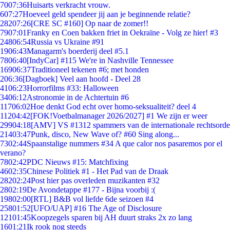
70
07:36
Huisarts verkracht vrouw.
6
07:27
Hoeveel geld spendeer jij aan je beginnende relatie?
282
07:26
[CRE SC #160] Op naar de zomer!!
79
07:01
Franky en Coen bakken friet in Oekraïne - Volg ze hier! #3
248
06:54
Russia vs Ukraine #91
19
06:43
Managarm's boerderij deel #5.1
78
06:40
[IndyCar] #115 We're in Nashville Tennessee
169
06:37
Traditioneel tekenen #6; met honden
2
06:36
[Dagboek] Veel aan hoofd - Deel 28
41
06:23
Horrorfilms #33: Halloween
34
06:12
Astronomie in de Achtertuin #6
117
06:02
Hoe denkt God echt over homo-seksualiteit? deel 4
112
04:42
[FOK!Voetbalmanager 2026/2027] #1 We zijn er weer
299
04:18
[AMV] VS #1312 spammers van de internationale rechtsorde
214
03:47
Punk, disco, New Wave of? #60 Sing along...
73
02:44
Spaanstalige nummers #34 A que calor nos pasaremos por el
verano?
78
02:42
PDC Nieuws #15: Matchfixing
46
02:35
Chinese Politiek #1 - Het Pad van de Draak
282
02:24
Post hier pas overleden muzikanten #32
28
02:19
De Avondetappe #177 - Bijna voorbij :(
198
02:00
[RTL] B&B vol liefde 6de seizoen #4
258
01:52
[UFO/UAP] #16 The Age of Disclosure
121
01:45
Koopzegels sparen bij AH duurt straks 2x zo lang
16
01:21
Ik rook nog steeds