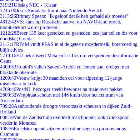
3
19:21
Uitslag NEC - Telstar
22
15:00
Jesus Simulator komt naar Nintendo Switch
31
13:26
Britney Spears: "Ik geloof dat ik heb gefaald als moeder"
48
12:42
VS: kans op Russische aanval op NAVO-land groeit,
munitietekort wordt probleem
12
12:28
Broer 135 keer gestoken en gesneden: zes jaar cel en tbs voor
doodslag Gouda
21
12:17
RIVM vindt PFAS in al de geteste moedermelk, borstvoeding
blijft advies
57
10:16
EU bekritiseert Meta en TikTok om verspreiden desinformatie
Ceuta
43
09:53
Houthi's vallen Saoedi-Arabië en Jemen aan, dreigen met
blokkade olieroute
12
09:49
Vrouw krijgt 30 maanden cel voor afpersing 12-jarige
misdienaar in kerk
47
09:46
PostNL-bezorger steekt bewoner na ruzie over pakket
26
09:32
Wegpiraat scheurt met 146 km/u door het centrum van
Amsterdam
7
09:28
Aanhoudende droogte veroorzaakt scheuren in dijken Zuid-
Holland
0
08:59
Van de Zandschulp overleeft matchpoints, ook Griekspoor
verder in Montreal
1
08:56
Excelsior opent seizoen met ruime zege op promovendus
Cambuur
2
08/08
Nieuw te streamen in augustus