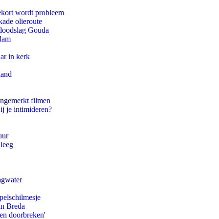
ekort wordt probleem
kade olieroute
r doodslag Gouda
rdam
ar in kerk
land
ongemerkt filmen
ij je intimideren?
uur
 leeg
agwater
pelschilmesje
an Breda
pen doorbreken'