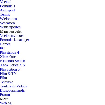
Voetbal
Formule 1
Autosport
Tennis
Wielrennen
Schaatsen
Wintersporten
Managerspelen
Voetbalmanager
Formule 1-manager
Games
PC
Playstation 4
Xbox One
Nintendo Switch
Xbox Series X|S
PlayStation 5
Film & TV
Film
Televisie
Trailers en Videos
Bioscoopagenda
Forum
Meer
Weblog