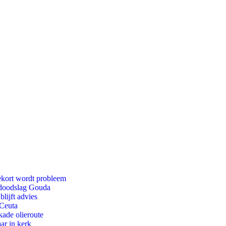
ekort wordt probleem
r doodslag Gouda
lijft advies
 Ceuta
kade olieroute
ar in kerk