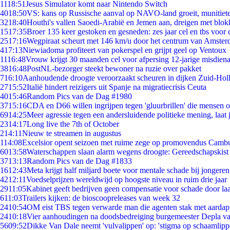
11
18:51
Jesus Simulator komt naar Nintendo Switch
40
18:50
VS: kans op Russische aanval op NAVO-land groeit, munitiet
32
18:40
Houthi's vallen Saoedi-Arabië en Jemen aan, dreigen met blok
15
17:35
Broer 135 keer gestoken en gesneden: zes jaar cel en tbs voo
25
17:16
Wegpiraat scheurt met 146 km/u door het centrum van Amste
4
17:13
Niewiadoma profiteert van pokerspel en grijpt geel op Ventoux
11
16:48
Vrouw krijgt 30 maanden cel voor afpersing 12-jarige misdiena
38
16:48
PostNL-bezorger steekt bewoner na ruzie over pakket
7
16:10
Aanhoudende droogte veroorzaakt scheuren in dijken Zuid-Hol
27
15:52
Italië hindert reizigers uit Spanje na migratiecrisis Ceuta
40
15:46
Random Pics van de Dag #1980
37
15:16
CDA en D66 willen ingrijpen tegen 'gluurbrillen' die mensen 
69
14:25
Meer agressie tegen een andersluidende politieke mening, laat j
23
14:17
Long live the 7th of October
2
14:11
Nieuw te streamen in augustus
1
14:08
Excelsior opent seizoen met ruime zege op promovendus Camb
60
13:58
Waterschappen slaan alarm wegens droogte: Gereedschapskist
37
13:13
Random Pics van de Dag #1833
16
12:43
Meta krijgt half miljard boete voor mentale schade bij jongeren
42
12:11
Voedselprijzen wereldwijd op hoogste niveau in ruim drie jaar
29
11:05
Kabinet geeft bedrijven geen compensatie voor schade door la
6
11:03
Trailers kijken: de bioscoopreleases van week 32
24
10:54
OM eist TBS tegen verwarde man die agenten stak met aardap
24
10:18
Vier aanhoudingen na doodsbedreiging burgemeester Depla v
56
09:52
Dikke Van Dale neemt 'vulvalippen' op: 'stigma op schaamlip