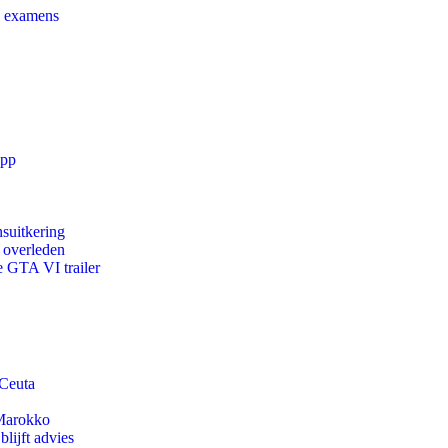
e examens
app
suitkering
d overleden
e GTA VI trailer
 Ceuta
 Marokko
lijft advies