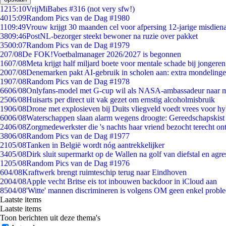
12
15:10
VrijMiBabes #316 (not very sfw!)
40
15:09
Random Pics van de Dag #1980
11
09:49
Vrouw krijgt 30 maanden cel voor afpersing 12-jarige misdiena
38
09:46
PostNL-bezorger steekt bewoner na ruzie over pakket
35
00:07
Random Pics van de Dag #1979
2
07/08
De FOK!Voetbalmanager 2026/2027 is begonnen
16
07/08
Meta krijgt half miljard boete voor mentale schade bij jongeren
20
07/08
Denemarken pakt AI-gebruik in scholen aan: extra mondeling
19
07/08
Random Pics van de Dag #1978
66
06/08
Onlyfans-model met G-cup wil als NASA-ambassadeur naar 
25
06/08
Huisarts per direct uit vak gezet om ernstig alcoholmisbruik
19
06/08
Drone met explosieven bij Duits vliegveld voedt vrees voor hy
60
06/08
Waterschappen slaan alarm wegens droogte: Gereedschapskist
24
06/08
Zorgmedewerkster die 's nachts haar vriend bezocht terecht on
38
06/08
Random Pics van de Dag #1977
21
05/08
Tanken in België wordt nóg aantrekkelijker
34
05/08
Dirk sluit supermarkt op de Wallen na golf van diefstal en agre
12
05/08
Random Pics van de Dag #1976
6
04/08
Kraftwerk brengt ruimteschip terug naar Eindhoven
20
04/08
Apple vecht Britse eis tot inbouwen backdoor in iCloud aan
85
04/08
'Witte' mannen discrimineren is volgens OM geen enkel probl
Laatste items
Laatste items
Toon berichten uit deze thema's