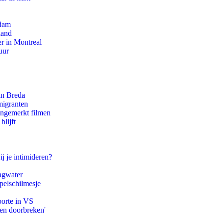
rdam
land
r in Montreal
uur
an Breda
migranten
ongemerkt filmen
blijft
ij je intimideren?
agwater
pelschilmesje
oorte in VS
pen doorbreken'