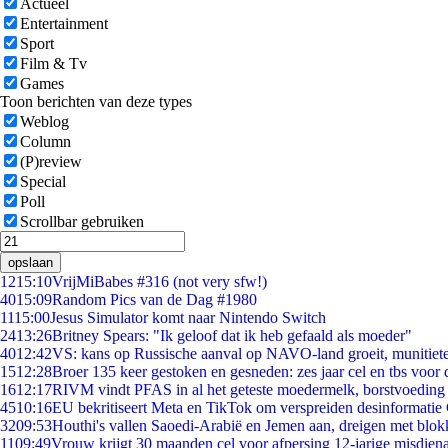
Actueel
Entertainment
Sport
Film & Tv
Games
Toon berichten van deze types
Weblog
Column
(P)review
Special
Poll
Scrollbar gebruiken
opslaan
12
15:10
VrijMiBabes #316 (not very sfw!)
40
15:09
Random Pics van de Dag #1980
11
15:00
Jesus Simulator komt naar Nintendo Switch
24
13:26
Britney Spears: "Ik geloof dat ik heb gefaald als moeder"
40
12:42
VS: kans op Russische aanval op NAVO-land groeit, munitiet
15
12:28
Broer 135 keer gestoken en gesneden: zes jaar cel en tbs voo
16
12:17
RIVM vindt PFAS in al het geteste moedermelk, borstvoeding b
45
10:16
EU bekritiseert Meta en TikTok om verspreiden desinformatie
32
09:53
Houthi's vallen Saoedi-Arabië en Jemen aan, dreigen met blok
11
09:49
Vrouw krijgt 30 maanden cel voor afpersing 12-jarige misdiena