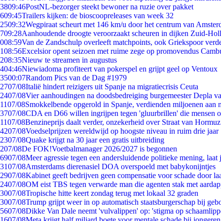
38
09:46
PostNL-bezorger steekt bewoner na ruzie over pakket
6
09:45
Trailers kijken: de bioscoopreleases van week 32
25
09:32
Wegpiraat scheurt met 146 km/u door het centrum van Amste
7
09:28
Aanhoudende droogte veroorzaakt scheuren in dijken Zuid-Hol
0
08:59
Van de Zandschulp overleeft matchpoints, ook Griekspoor verde
1
08:56
Excelsior opent seizoen met ruime zege op promovendus Camb
2
08:35
Nieuw te streamen in augustus
4
04:46
Niewiadoma profiteert van pokerspel en grijpt geel op Ventoux
35
00:07
Random Pics van de Dag #1979
27
07/08
Italië hindert reizigers uit Spanje na migratiecrisis Ceuta
24
07/08
Vier aanhoudingen na doodsbedreiging burgemeester Depla v
11
07/08
Smokkelbende opgerold in Spanje, verdienden miljoenen aan 
37
07/08
CDA en D66 willen ingrijpen tegen 'gluurbrillen' die mensen 
11
07/08
Benzineprijs daalt verder, onzekerheid over Straat van Hormuz 
42
07/08
Voedselprijzen wereldwijd op hoogste niveau in ruim drie jaar
23
07/08
Quake krijgt na 30 jaar een gratis uitbreiding
2
07/08
De FOK!Voetbalmanager 2026/2027 is begonnen
69
07/08
Meer agressie tegen een andersluidende politieke mening, laat j
31
07/08
Amsterdams dierenasiel DOA overspoeld met babykonijntjes
29
07/08
Kabinet geeft bedrijven geen compensatie voor schade door la
24
07/08
OM eist TBS tegen verwarde man die agenten stak met aardap
30
07/08
Tropische hitte keert zondag terug met lokaal 32 graden
30
07/08
Trump grijpt weer in op automatisch staatsburgerschap bij geb
56
07/08
Dikke Van Dale neemt 'vulvalippen' op: 'stigma op schaamlip
16
07/08
Meta krijgt half miljard boete voor mentale schade bij jongeren