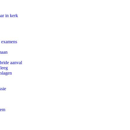
ar in kerk
e examens
maan
bride aanval
 leeg
tslagen
ssie
eem