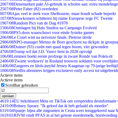
20
07/08
Denemarken pakt AI-gebruik in scholen aan: extra mondeling
25
07/08
Peter Faber (82) overleden
0
07/08
Ajax veel te sterk voor Shelbourne, maar houdt schade beperkt
1
07/08
Nieuwkomers schitteren bij ruime Europese zege FC Twente
19
07/08
Random Pics van de Dag #1978
15
06/08
Ontslagen bij Halo Studios na Campaign Evolved
19
06/08
PS5-doos waarschuwt voor einde fysieke games
2
06/08
Le Court wint na nerveuze finale, Pieterse derde
29
06/08
NPO-manager Menno de Boer geschorst na dickpic in groeps
40
06/08
Duitser (93) crasht met quad tegen boom, vier gewonden
47
06/08
Trump wil dat J.D. Vance hem in 2028 opvolgt
1
06/08
Lemmen boekt eerste profzege in zware Ronde van Polen-rit
24
06/08
'Zwarte weduwes' in Rusland trouwen soldaten voor overlijden
14
06/08
Zangeres en Idols-jurylid Jerney Kaagman op 79-jarige leeftij
10
06/08
Netflix-abonnees krijgen exclusieve early access tot uitgebreid
Actieve items
Actieve items
Scrollbar gebruiken
opslaan
46
19:14
EU bekritiseert Meta en TikTok om verspreiden desinformatie
24
19:09
Britney Spears: "Ik geloof dat ik heb gefaald als moeder"
63
19:04
Spanje: bijna alle migranten in Ceuta weer teruggekeerd naar
16
19:01
RIVM vindt PFAS in al het geteste moedermelk, borstvoeding b