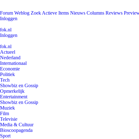
Forum
Weblog
Zoek
Actieve Items
Nieuws
Columns
Reviews
Previe
Inloggen
fok.nl
Inloggen
fok.nl
Actueel
Nederland
Internationaal
Economie
Politiek
Tech
Showbiz en Gossip
Opmerkelijk
Entertainment
Showbiz en Gossip
Muziek
Film
Televisie
Media & Cultuur
Bioscoopagenda
Sport