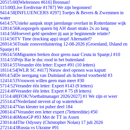
205
15:00
[Wielrennen #616] Brennan!
1
15:00
[Live Eredivisie #1787] We zijn begonnen!
94
14:58
[INFLUENCERS #297] Toetjes & Bevers & Zwemmen in
water
64
14:57
Unieke aanpak stopt jarenlange overlast in Rotterdamse wijk
128
14:56
Koopzegels sparen bij AH duurt straks 2x zo lang
14
14:56
Hoeveel geld spendeer jij aan je beginnende relatie?
11
14:56
TV Time (tracking app) stopt! Alternatief?
269
14:56
Totale zonsverduistering 12-08-2026 (Groenland, IJsland en
Spanje) #1
196
14:56
Migranten breken door grens naar Ceuta in Spanje,l #10
33
14:55
Prijs Bar le duc rood in het buitenland
150
14:55
Verander één letter: Expert #91 (10 letters)
181
14:54
[WLR SC #417] Nieuw deel openen was kaputt
69
14:54
De neergang van Duitsland als lichtend voorbeeld #3
124
14:53
Vrouwen willen geen man meer #30
57
14:52
Verander één letter: Expert #143 (9 letters)
22
14:49
Verander één letter. Expert # 75 (8 letters)
115
14:48
[FOK!Voetbalmanager 2026/2027] #1 We zijn er weer
255
14:47
Nederland stevent af op watertekort
282
14:47
Van kleuter tot puber deel 184
208
14:47
Verander een letter expert (7lettereditie) #50
299
14:46
MotoGP #93 Met de TT in Assen
230
14:44
The Odyssey (Christopher Nolan) 17 juli 2026
272
14:43
Russia vs Ukraine #91