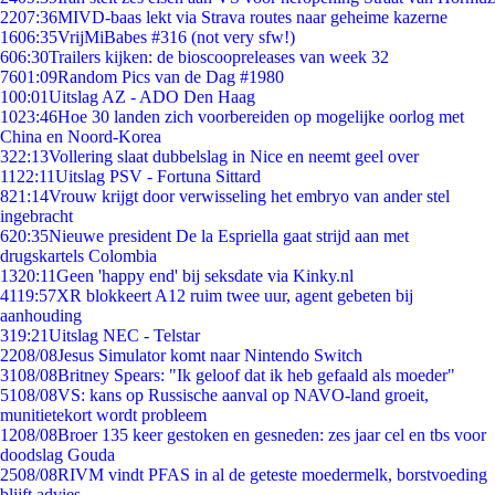
22
07:36
MIVD-baas lekt via Strava routes naar geheime kazerne
16
06:35
VrijMiBabes #316 (not very sfw!)
6
06:30
Trailers kijken: de bioscoopreleases van week 32
76
01:09
Random Pics van de Dag #1980
1
00:01
Uitslag AZ - ADO Den Haag
10
23:46
Hoe 30 landen zich voorbereiden op mogelijke oorlog met
China en Noord-Korea
3
22:13
Vollering slaat dubbelslag in Nice en neemt geel over
11
22:11
Uitslag PSV - Fortuna Sittard
8
21:14
Vrouw krijgt door verwisseling het embryo van ander stel
ingebracht
6
20:35
Nieuwe president De la Espriella gaat strijd aan met
drugskartels Colombia
13
20:11
Geen 'happy end' bij seksdate via Kinky.nl
41
19:57
XR blokkeert A12 ruim twee uur, agent gebeten bij
aanhouding
3
19:21
Uitslag NEC - Telstar
22
08/08
Jesus Simulator komt naar Nintendo Switch
31
08/08
Britney Spears: "Ik geloof dat ik heb gefaald als moeder"
51
08/08
VS: kans op Russische aanval op NAVO-land groeit,
munitietekort wordt probleem
12
08/08
Broer 135 keer gestoken en gesneden: zes jaar cel en tbs voor
doodslag Gouda
25
08/08
RIVM vindt PFAS in al de geteste moedermelk, borstvoeding
blijft advies