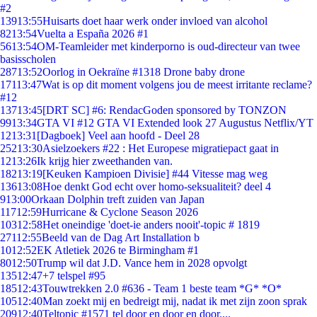
#2
139
13:55
Huisarts doet haar werk onder invloed van alcohol
82
13:54
Vuelta a España 2026 #1
56
13:54
OM-Teamleider met kinderporno is oud-directeur van twee
basisscholen
287
13:52
Oorlog in Oekraïne #1318 Drone baby drone
171
13:47
Wat is op dit moment volgens jou de meest irritante reclame?
#12
137
13:45
[DRT SC] #6: RendacGoden sponsored by TONZON
99
13:34
GTA VI #12 GTA VI Extended look 27 Augustus Netflix/YT
12
13:31
[Dagboek] Veel aan hoofd - Deel 28
252
13:30
Asielzoekers #22 : Het Europese migratiepact gaat in
12
13:26
Ik krijg hier zweethanden van.
182
13:19
[Keuken Kampioen Divisie] #44 Vitesse mag weg
136
13:08
Hoe denkt God echt over homo-seksualiteit? deel 4
9
13:00
Orkaan Dolphin treft zuiden van Japan
117
12:59
Hurricane & Cyclone Season 2026
103
12:58
Het oneindige 'doet-ie anders nooit'-topic # 1819
271
12:55
Beeld van de Dag Art Installation b
10
12:52
EK Atletiek 2026 te Birmingham #1
80
12:50
Trump wil dat J.D. Vance hem in 2028 opvolgt
135
12:47
+7 telspel #95
185
12:43
Touwtrekken 2.0 #636 - Team 1 beste team *G* *O*
105
12:40
Man zoekt mij en bedreigt mij, nadat ik met zijn zoon sprak
209
12:40
Teltopic #1571 tel door en door en door....