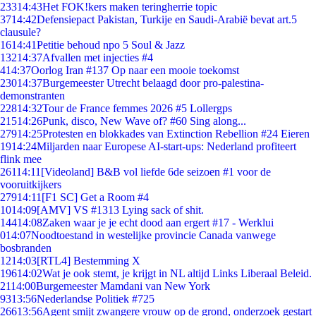
233
14:43
Het FOK!kers maken teringherrie topic
37
14:42
Defensiepact Pakistan, Turkije en Saudi-Arabië bevat art.5
clausule?
16
14:41
Petitie behoud npo 5 Soul & Jazz
132
14:37
Afvallen met injecties #4
4
14:37
Oorlog Iran #137 Op naar een mooie toekomst
230
14:37
Burgemeester Utrecht belaagd door pro-palestina-
demonstranten
228
14:32
Tour de France femmes 2026 #5 Lollergps
215
14:26
Punk, disco, New Wave of? #60 Sing along...
279
14:25
Protesten en blokkades van Extinction Rebellion #24 Eieren
19
14:24
Miljarden naar Europese AI-start-ups: Nederland profiteert
flink mee
261
14:11
[Videoland] B&B vol liefde 6de seizoen #1 voor de
vooruitkijkers
279
14:11
[F1 SC] Get a Room #4
10
14:09
[AMV] VS #1313 Lying sack of shit.
144
14:08
Zaken waar je je echt dood aan ergert #17 - Werklui
0
14:07
Noodtoestand in westelijke provincie Canada vanwege
bosbranden
12
14:03
[RTL4] Bestemming X
196
14:02
Wat je ook stemt, je krijgt in NL altijd Links Liberaal Beleid.
21
14:00
Burgemeester Mamdani van New York
93
13:56
Nederlandse Politiek #725
266
13:56
Agent smijt zwangere vrouw op de grond, onderzoek gestart