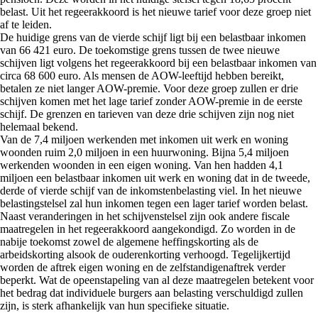
belast. Uit het regeerakkoord is het nieuwe tarief voor deze groep niet
af te leiden.
De huidige grens van de vierde schijf ligt bij een belastbaar inkomen
van 66 421 euro. De toekomstige grens tussen de twee nieuwe
schijven ligt volgens het regeerakkoord bij een belastbaar inkomen van
circa 68 600 euro. Als mensen de AOW-leeftijd hebben bereikt,
betalen ze niet langer AOW-premie. Voor deze groep zullen er drie
schijven komen met het lage tarief zonder AOW-premie in de eerste
schijf. De grenzen en tarieven van deze drie schijven zijn nog niet
helemaal bekend.
Van de 7,4 miljoen werkenden met inkomen uit werk en woning
woonden ruim 2,0 miljoen in een huurwoning. Bijna 5,4 miljoen
werkenden woonden in een eigen woning. Van hen hadden 4,1
miljoen een belastbaar inkomen uit werk en woning dat in de tweede,
derde of vierde schijf van de inkomstenbelasting viel. In het nieuwe
belastingstelsel zal hun inkomen tegen een lager tarief worden belast.
Naast veranderingen in het schijvenstelsel zijn ook andere fiscale
maatregelen in het regeerakkoord aangekondigd. Zo worden in de
nabije toekomst zowel de algemene heffingskorting als de
arbeidskorting alsook de ouderenkorting verhoogd. Tegelijkertijd
worden de aftrek eigen woning en de zelfstandigenaftrek verder
beperkt. Wat de opeenstapeling van al deze maatregelen betekent voor
het bedrag dat individuele burgers aan belasting verschuldigd zullen
zijn, is sterk afhankelijk van hun specifieke situatie.