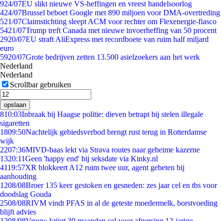
9
24/07
EU slikt nieuwe VS-heffingen en vreest handelsoorlog
4
24/07
Brussel beboet Google met 890 miljoen voor DMA-overtreding
5
21/07
Claimstichting sleept ACM voor rechter om Flexenergie-fiasco
54
21/07
Trump treft Canada met nieuwe invoerheffing van 50 procent
29
20/07
EU straft AliExpress met recordboete van ruim half miljard
euro
59
20/07
Grote bedrijven zetten 13.500 asielzoekers aan het werk
Nederland
Nederland
Scrollbar gebruiken
opslaan
8
10:03
Inbraak bij Haagse politie: dieven betrapt bij stelen illegale
sigaretten
18
09:50
Nachtelijk gebiedsverbod brengt rust terug in Rotterdamse
wijk
22
07:36
MIVD-baas lekt via Strava routes naar geheime kazerne
13
20:11
Geen 'happy end' bij seksdate via Kinky.nl
41
19:57
XR blokkeert A12 ruim twee uur, agent gebeten bij
aanhouding
12
08/08
Broer 135 keer gestoken en gesneden: zes jaar cel en tbs voor
doodslag Gouda
25
08/08
RIVM vindt PFAS in al de geteste moedermelk, borstvoeding
blijft advies
12
08/08
Vrouw krijgt 30 maanden cel voor afpersing 12-jarige