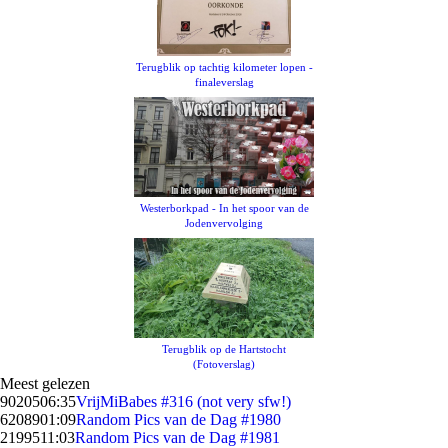
Terugblik op tachtig kilometer lopen -
finaleverslag
Westerborkpad - In het spoor van de
Jodenvervolging
Terugblik op de Hartstocht
(Fotoverslag)
Meest gelezen
90205
06:35
VrijMiBabes #316 (not very sfw!)
62089
01:09
Random Pics van de Dag #1980
21995
11:03
Random Pics van de Dag #1981