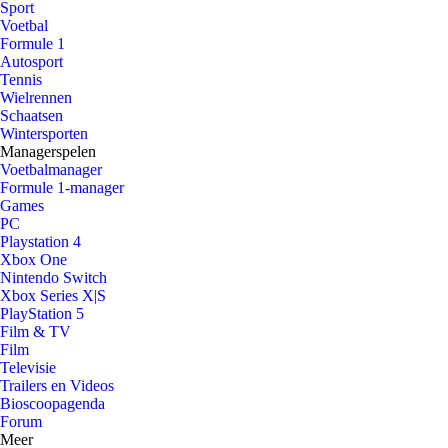
Sport
Voetbal
Formule 1
Autosport
Tennis
Wielrennen
Schaatsen
Wintersporten
Managerspelen
Voetbalmanager
Formule 1-manager
Games
PC
Playstation 4
Xbox One
Nintendo Switch
Xbox Series X|S
PlayStation 5
Film & TV
Film
Televisie
Trailers en Videos
Bioscoopagenda
Forum
Meer