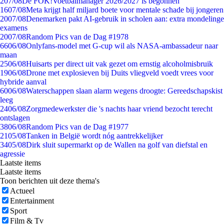
2
07/08
De FOK!Voetbalmanager 2026/2027 is begonnen
16
07/08
Meta krijgt half miljard boete voor mentale schade bij jongeren
20
07/08
Denemarken pakt AI-gebruik in scholen aan: extra mondelinge
examens
20
07/08
Random Pics van de Dag #1978
66
06/08
Onlyfans-model met G-cup wil als NASA-ambassadeur naar
maan
25
06/08
Huisarts per direct uit vak gezet om ernstig alcoholmisbruik
19
06/08
Drone met explosieven bij Duits vliegveld voedt vrees voor
hybride aanval
60
06/08
Waterschappen slaan alarm wegens droogte: Gereedschapskist
leeg
24
06/08
Zorgmedewerkster die 's nachts haar vriend bezocht terecht
ontslagen
38
06/08
Random Pics van de Dag #1977
21
05/08
Tanken in België wordt nóg aantrekkelijker
34
05/08
Dirk sluit supermarkt op de Wallen na golf van diefstal en
agressie
Laatste items
Laatste items
Toon berichten uit deze thema's
Actueel
Entertainment
Sport
Film & Tv