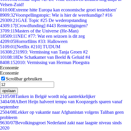
Velsen-Zuid!
0
10:00
Extreme hitte Europa kan economische groei tenietdoen'
89
09:32
Voorspellingstopic: Wie is hier de weerkundige? #16
293
09:21
GAE Topic #25 De wederopstanding
43
09:17
[Crowdfunding] #443 Rentestijgingen?
37
09:11
Masters of the Universe (He-Man)
185
09:11
NEC #77: Wat een seizoen is dit zeg
42
09:05
Horrorfilms #33: Halloween
51
09:01
[Netflix #210] TUDUM
163
08:23
1993: Vermissing van Tanja Groen #2
101
08:18
De Schatkamer van Beeld & Geluid #4
84
08:15
2010: Vermissing van Herman Ploegstra
Economie
Economie
Scrollbar gebruiken
opslaan
21
05/08
Tanken in België wordt nóg aantrekkelijker
34
04/08
Albert Heijn halveert tempo van Koopzegels sparen vanaf
september
25
04/08
Lekker op vakantie naar Afghanistan volgens Taliban geen
probleem
96
30/07
Bevolkingsgroei Nederland zakt naar laagste niveau sinds
2020