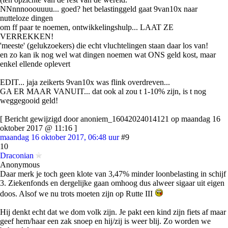
NNnnnooouuuu... goed? het belastinggeld gaat 9van10x naar
nutteloze dingen
om ff paar te noemen, ontwikkelingshulp... LAAT ZE
VERREKKEN!
'meeste' (gelukzoekers) die echt vluchtelingen staan daar los van!
en zo kan ik nog wel wat dingen noemen wat ONS geld kost, maar
enkel ellende oplevert
EDIT... jaja zeikerts 9van10x was flink overdreven...
GA ER MAAR VANUIT... dat ook al zou t 1-10% zijn, is t nog
weggegooid geld!
[ Bericht gewijzigd door anoniem_16042024014121 op maandag 16
oktober 2017 @ 11:16 ]
maandag 16 oktober 2017, 06:48 uur
#9
10
Draconian
Anonymous
Daar merk je toch geen klote van 3,47% minder loonbelasting in schijf
3. Ziekenfonds en dergelijke gaan omhoog dus alweer sigaar uit eigen
doos. Alsof we nu trots moeten zijn op Rutte III
Hij denkt echt dat we dom volk zijn. Je pakt een kind zijn fiets af maar
geef hem/haar een zak snoep en hij/zij is weer blij. Zo worden we