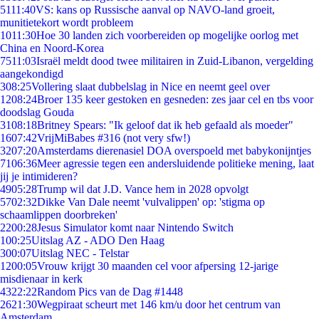
51
11:40
VS: kans op Russische aanval op NAVO-land groeit,
munitietekort wordt probleem
10
11:30
Hoe 30 landen zich voorbereiden op mogelijke oorlog met
China en Noord-Korea
75
11:03
Israël meldt dood twee militairen in Zuid-Libanon, vergelding
aangekondigd
3
08:25
Vollering slaat dubbelslag in Nice en neemt geel over
12
08:24
Broer 135 keer gestoken en gesneden: zes jaar cel en tbs voor
doodslag Gouda
31
08:18
Britney Spears: "Ik geloof dat ik heb gefaald als moeder"
16
07:42
VrijMiBabes #316 (not very sfw!)
32
07:20
Amsterdams dierenasiel DOA overspoeld met babykonijntjes
71
06:36
Meer agressie tegen een andersluidende politieke mening, laat
jij je intimideren?
49
05:28
Trump wil dat J.D. Vance hem in 2028 opvolgt
57
02:32
Dikke Van Dale neemt 'vulvalippen' op: 'stigma op
schaamlippen doorbreken'
22
00:28
Jesus Simulator komt naar Nintendo Switch
1
00:25
Uitslag AZ - ADO Den Haag
3
00:07
Uitslag NEC - Telstar
12
00:05
Vrouw krijgt 30 maanden cel voor afpersing 12-jarige
misdienaar in kerk
43
22:22
Random Pics van de Dag #1448
26
21:30
Wegpiraat scheurt met 146 km/u door het centrum van
Amsterdam