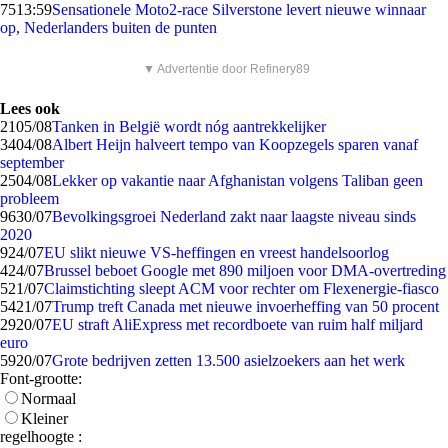
75
13:59
Sensationele Moto2-race Silverstone levert nieuwe winnaar
op, Nederlanders buiten de punten
▼ Advertentie door Refinery89
Lees ook
21
05/08
Tanken in België wordt nóg aantrekkelijker
34
04/08
Albert Heijn halveert tempo van Koopzegels sparen vanaf
september
25
04/08
Lekker op vakantie naar Afghanistan volgens Taliban geen
probleem
96
30/07
Bevolkingsgroei Nederland zakt naar laagste niveau sinds
2020
9
24/07
EU slikt nieuwe VS-heffingen en vreest handelsoorlog
4
24/07
Brussel beboet Google met 890 miljoen voor DMA-overtreding
5
21/07
Claimstichting sleept ACM voor rechter om Flexenergie-fiasco
54
21/07
Trump treft Canada met nieuwe invoerheffing van 50 procent
29
20/07
EU straft AliExpress met recordboete van ruim half miljard
euro
59
20/07
Grote bedrijven zetten 13.500 asielzoekers aan het werk
Font-grootte:
Normaal
Kleiner
regelhoogte :