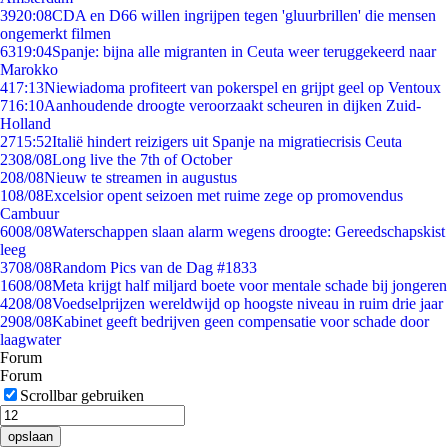
39
20:08
CDA en D66 willen ingrijpen tegen 'gluurbrillen' die mensen
ongemerkt filmen
63
19:04
Spanje: bijna alle migranten in Ceuta weer teruggekeerd naar
Marokko
4
17:13
Niewiadoma profiteert van pokerspel en grijpt geel op Ventoux
7
16:10
Aanhoudende droogte veroorzaakt scheuren in dijken Zuid-
Holland
27
15:52
Italië hindert reizigers uit Spanje na migratiecrisis Ceuta
23
08/08
Long live the 7th of October
2
08/08
Nieuw te streamen in augustus
1
08/08
Excelsior opent seizoen met ruime zege op promovendus
Cambuur
60
08/08
Waterschappen slaan alarm wegens droogte: Gereedschapskist
leeg
37
08/08
Random Pics van de Dag #1833
16
08/08
Meta krijgt half miljard boete voor mentale schade bij jongeren
42
08/08
Voedselprijzen wereldwijd op hoogste niveau in ruim drie jaar
29
08/08
Kabinet geeft bedrijven geen compensatie voor schade door
laagwater
Forum
Forum
Scrollbar gebruiken
opslaan