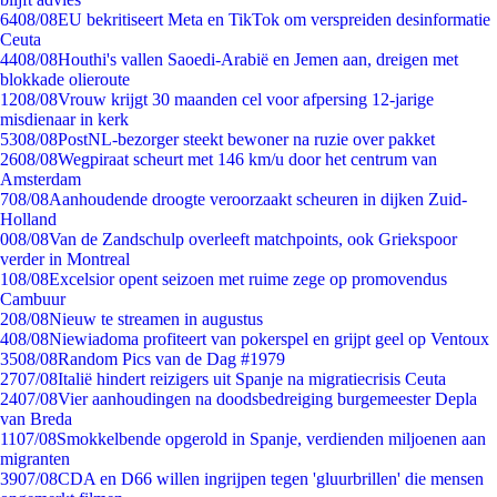
64
08/08
EU bekritiseert Meta en TikTok om verspreiden desinformatie
Ceuta
44
08/08
Houthi's vallen Saoedi-Arabië en Jemen aan, dreigen met
blokkade olieroute
12
08/08
Vrouw krijgt 30 maanden cel voor afpersing 12-jarige
misdienaar in kerk
53
08/08
PostNL-bezorger steekt bewoner na ruzie over pakket
26
08/08
Wegpiraat scheurt met 146 km/u door het centrum van
Amsterdam
7
08/08
Aanhoudende droogte veroorzaakt scheuren in dijken Zuid-
Holland
0
08/08
Van de Zandschulp overleeft matchpoints, ook Griekspoor
verder in Montreal
1
08/08
Excelsior opent seizoen met ruime zege op promovendus
Cambuur
2
08/08
Nieuw te streamen in augustus
4
08/08
Niewiadoma profiteert van pokerspel en grijpt geel op Ventoux
35
08/08
Random Pics van de Dag #1979
27
07/08
Italië hindert reizigers uit Spanje na migratiecrisis Ceuta
24
07/08
Vier aanhoudingen na doodsbedreiging burgemeester Depla
van Breda
11
07/08
Smokkelbende opgerold in Spanje, verdienden miljoenen aan
migranten
39
07/08
CDA en D66 willen ingrijpen tegen 'gluurbrillen' die mensen