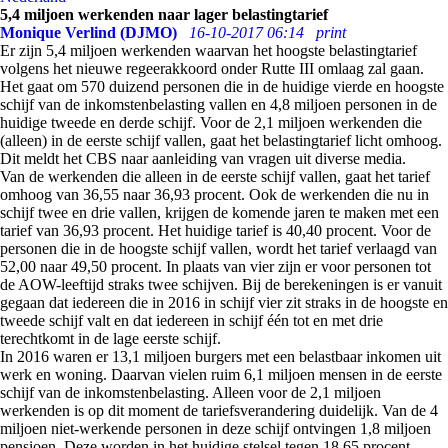
5,4 miljoen werkenden naar lager belastingtarief
Monique Verlind (DJMO)
16-10-2017 06:14
print
Er zijn 5,4 miljoen werkenden waarvan het hoogste belastingtarief
volgens het nieuwe regeerakkoord onder Rutte III omlaag zal gaan.
Het gaat om 570 duizend personen die in de huidige vierde en hoogste
schijf van de inkomstenbelasting vallen en 4,8 miljoen personen in de
huidige tweede en derde schijf. Voor de 2,1 miljoen werkenden die
(alleen) in de eerste schijf vallen, gaat het belastingtarief licht omhoog.
Dit meldt het CBS naar aanleiding van vragen uit diverse media.
Van de werkenden die alleen in de eerste schijf vallen, gaat het tarief
omhoog van 36,55 naar 36,93 procent. Ook de werkenden die nu in
schijf twee en drie vallen, krijgen de komende jaren te maken met een
tarief van 36,93 procent. Het huidige tarief is 40,40 procent. Voor de
personen die in de hoogste schijf vallen, wordt het tarief verlaagd van
52,00 naar 49,50 procent. In plaats van vier zijn er voor personen tot
de AOW-leeftijd straks twee schijven. Bij de berekeningen is er vanuit
gegaan dat iedereen die in 2016 in schijf vier zit straks in de hoogste en
tweede schijf valt en dat iedereen in schijf één tot en met drie
terechtkomt in de lage eerste schijf.
In 2016 waren er 13,1 miljoen burgers met een belastbaar inkomen uit
werk en woning. Daarvan vielen ruim 6,1 miljoen mensen in de eerste
schijf van de inkomstenbelasting. Alleen voor de 2,1 miljoen
werkenden is op dit moment de tariefsverandering duidelijk. Van de 4
miljoen niet-werkende personen in deze schijf ontvingen 1,8 miljoen
pensioen. Deze worden in het huidige stelsel tegen 18,65 procent