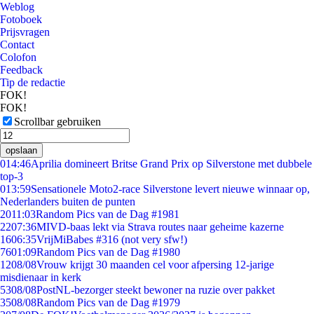
Weblog
Fotoboek
Prijsvragen
Contact
Colofon
Feedback
Tip de redactie
FOK!
FOK!
Scrollbar gebruiken
opslaan
0
14:46
Aprilia domineert Britse Grand Prix op Silverstone met dubbele
top-3
0
13:59
Sensationele Moto2-race Silverstone levert nieuwe winnaar op,
Nederlanders buiten de punten
20
11:03
Random Pics van de Dag #1981
22
07:36
MIVD-baas lekt via Strava routes naar geheime kazerne
16
06:35
VrijMiBabes #316 (not very sfw!)
76
01:09
Random Pics van de Dag #1980
12
08/08
Vrouw krijgt 30 maanden cel voor afpersing 12-jarige
misdienaar in kerk
53
08/08
PostNL-bezorger steekt bewoner na ruzie over pakket
35
08/08
Random Pics van de Dag #1979