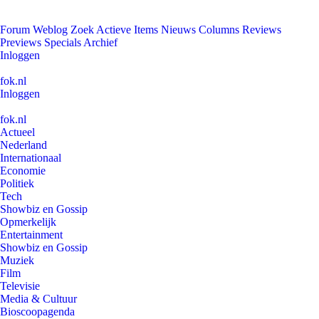
Forum
Weblog
Zoek
Actieve Items
Nieuws
Columns
Reviews
Previews
Specials
Archief
Inloggen
fok.nl
Inloggen
fok.nl
Actueel
Nederland
Internationaal
Economie
Politiek
Tech
Showbiz en Gossip
Opmerkelijk
Entertainment
Showbiz en Gossip
Muziek
Film
Televisie
Media & Cultuur
Bioscoopagenda