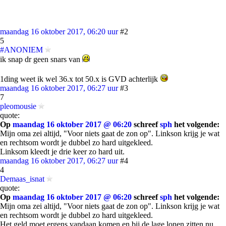
maandag 16 oktober 2017, 06:20 uur
#2
5
#ANONIEM
ik snap dr geen snars van
1ding weet ik wel 36.x tot 50.x is GVD achterlijk
maandag 16 oktober 2017, 06:27 uur
#3
7
pleomousie
quote:
Op
maandag 16 oktober 2017 @ 06:20
schreef
sph
het volgende:
Mijn oma zei altijd, "Voor niets gaat de zon op". Linkson krijg je wat
en rechtsom wordt je dubbel zo hard uitgekleed.
Linksom kleedt je drie keer zo hard uit.
maandag 16 oktober 2017, 06:27 uur
#4
4
Demaas_isnat
quote:
Op
maandag 16 oktober 2017 @ 06:20
schreef
sph
het volgende:
Mijn oma zei altijd, "Voor niets gaat de zon op". Linkson krijg je wat
en rechtsom wordt je dubbel zo hard uitgekleed.
Het geld moet ergens vandaan komen en bij de lage lonen zitten nu