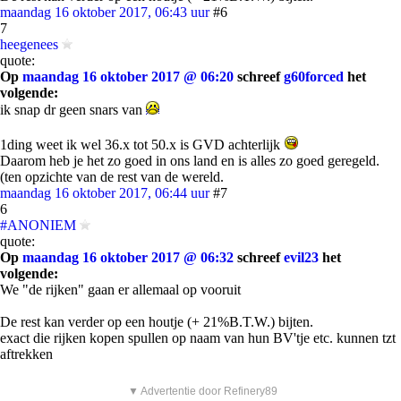
maandag 16 oktober 2017, 06:43 uur
#6
7
heegenees
quote:
Op
maandag 16 oktober 2017 @ 06:20
schreef
g60forced
het
volgende:
ik snap dr geen snars van
1ding weet ik wel 36.x tot 50.x is GVD achterlijk
Daarom heb je het zo goed in ons land en is alles zo goed geregeld.
(ten opzichte van de rest van de wereld.
maandag 16 oktober 2017, 06:44 uur
#7
6
#ANONIEM
quote:
Op
maandag 16 oktober 2017 @ 06:32
schreef
evil23
het
volgende:
We "de rijken" gaan er allemaal op vooruit
De rest kan verder op een houtje (+ 21%B.T.W.) bijten.
exact die rijken kopen spullen op naam van hun BV'tje etc. kunnen tzt
aftrekken
▼ Advertentie door Refinery89