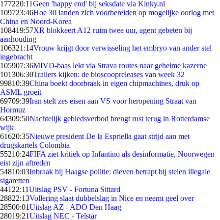
1772
20:11
Geen 'happy end' bij seksdate via Kinky.nl
1097
23:46
Hoe 30 landen zich voorbereiden op mogelijke oorlog met
China en Noord-Korea
1084
19:57
XR blokkeert A12 ruim twee uur, agent gebeten bij
aanhouding
1063
21:14
Vrouw krijgt door verwisseling het embryo van ander stel
ingebracht
1059
07:36
MIVD-baas lekt via Strava routes naar geheime kazerne
1013
06:30
Trailers kijken: de bioscoopreleases van week 32
998
10:39
China boekt doorbraak in eigen chipmachines, druk op
ASML groeit
697
09:39
Iran stelt zes eisen aan VS voor heropening Straat van
Hormuz
643
09:50
Nachtelijk gebiedsverbod brengt rust terug in Rotterdamse
wijk
616
20:35
Nieuwe president De la Espriella gaat strijd aan met
drugskartels Colombia
552
10:24
FIFA ziet kritiek op Infantino als desinformatie, Noorwegen
eist zijn aftreden
548
10:03
Inbraak bij Haagse politie: dieven betrapt bij stelen illegale
sigaretten
441
22:11
Uitslag PSV - Fortuna Sittard
288
22:13
Vollering slaat dubbelslag in Nice en neemt geel over
285
00:01
Uitslag AZ - ADO Den Haag
280
19:21
Uitslag NEC - Telstar