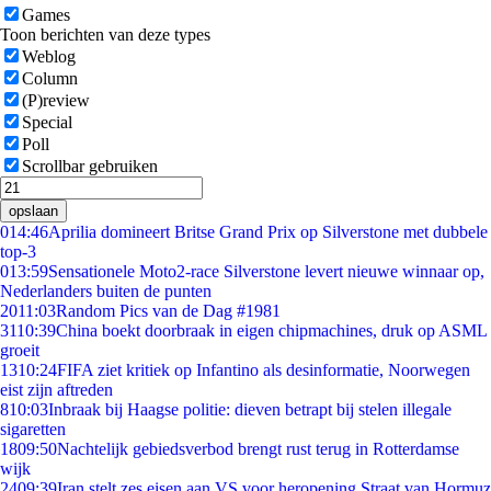
Games
Toon berichten van deze types
Weblog
Column
(P)review
Special
Poll
Scrollbar gebruiken
opslaan
0
14:46
Aprilia domineert Britse Grand Prix op Silverstone met dubbele
top-3
0
13:59
Sensationele Moto2-race Silverstone levert nieuwe winnaar op,
Nederlanders buiten de punten
20
11:03
Random Pics van de Dag #1981
31
10:39
China boekt doorbraak in eigen chipmachines, druk op ASML
groeit
13
10:24
FIFA ziet kritiek op Infantino als desinformatie, Noorwegen
eist zijn aftreden
8
10:03
Inbraak bij Haagse politie: dieven betrapt bij stelen illegale
sigaretten
18
09:50
Nachtelijk gebiedsverbod brengt rust terug in Rotterdamse
wijk
24
09:39
Iran stelt zes eisen aan VS voor heropening Straat van Hormuz