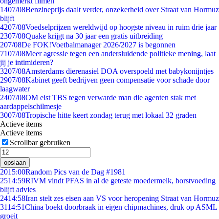
ongemerkt filmen
14
07/08
Benzineprijs daalt verder, onzekerheid over Straat van Hormuz
blijft
42
07/08
Voedselprijzen wereldwijd op hoogste niveau in ruim drie jaar
23
07/08
Quake krijgt na 30 jaar een gratis uitbreiding
2
07/08
De FOK!Voetbalmanager 2026/2027 is begonnen
71
07/08
Meer agressie tegen een andersluidende politieke mening, laat
jij je intimideren?
32
07/08
Amsterdams dierenasiel DOA overspoeld met babykonijntjes
29
07/08
Kabinet geeft bedrijven geen compensatie voor schade door
laagwater
24
07/08
OM eist TBS tegen verwarde man die agenten stak met
aardappelschilmesje
30
07/08
Tropische hitte keert zondag terug met lokaal 32 graden
Actieve items
Actieve items
Scrollbar gebruiken
opslaan
20
15:00
Random Pics van de Dag #1981
25
14:59
RIVM vindt PFAS in al de geteste moedermelk, borstvoeding
blijft advies
24
14:58
Iran stelt zes eisen aan VS voor heropening Straat van Hormuz
31
14:51
China boekt doorbraak in eigen chipmachines, druk op ASML
groeit