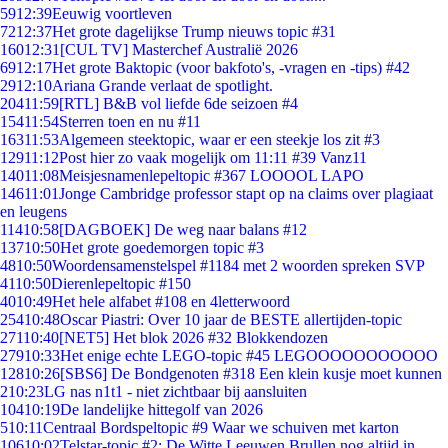
59
12:39
Eeuwig voortleven
72
12:37
Het grote dagelijkse Trump nieuws topic #31
160
12:31
[CUL TV] Masterchef Australië 2026
69
12:17
Het grote Baktopic (voor bakfoto's, -vragen en -tips) #42
29
12:10
Ariana Grande verlaat de spotlight.
204
11:59
[RTL] B&B vol liefde 6de seizoen #4
154
11:54
Sterren toen en nu #11
163
11:53
Algemeen steektopic, waar er een steekje los zit #3
129
11:12
Post hier zo vaak mogelijk om 11:11 #39 Vanz11
140
11:08
Meisjesnamenlepeltopic #367 LOOOOL LAPO
146
11:01
Jonge Cambridge professor stapt op na claims over plagiaat
en leugens
114
10:58
[DAGBOEK] De weg naar balans #12
137
10:50
Het grote goedemorgen topic #3
48
10:50
Woordensamenstelspel #1184 met 2 woorden spreken SVP
41
10:50
Dierenlepeltopic #150
40
10:49
Het hele alfabet #108 en 4letterwoord
254
10:48
Oscar Piastri: Over 10 jaar de BESTE allertijden-topic
271
10:40
[NET5] Het blok 2026 #32 Blokkendozen
279
10:33
Het enige echte LEGO-topic #45 LEGOOOOOOOOOOO
128
10:26
[SBS6] De Bondgenoten #318 Een klein kusje moet kunnen
2
10:23
LG nas n1t1 - niet zichtbaar bij aansluiten
104
10:19
De landelijke hittegolf van 2026
5
10:11
Centraal Bordspeltopic #9 Waar we schuiven met karton
106
10:02
Telstar-topic #2: De Witte Leeuwen Brullen nog altijd in