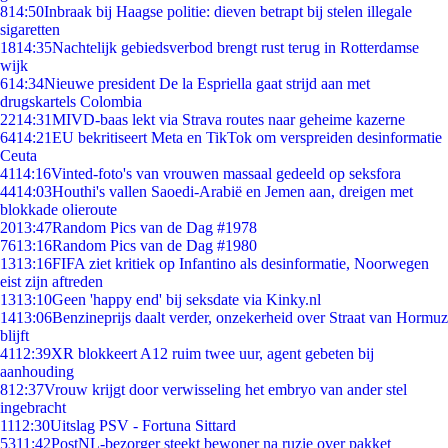
8
14:50
Inbraak bij Haagse politie: dieven betrapt bij stelen illegale
sigaretten
18
14:35
Nachtelijk gebiedsverbod brengt rust terug in Rotterdamse
wijk
6
14:34
Nieuwe president De la Espriella gaat strijd aan met
drugskartels Colombia
22
14:31
MIVD-baas lekt via Strava routes naar geheime kazerne
64
14:21
EU bekritiseert Meta en TikTok om verspreiden desinformatie
Ceuta
41
14:16
Vinted-foto's van vrouwen massaal gedeeld op seksfora
44
14:03
Houthi's vallen Saoedi-Arabië en Jemen aan, dreigen met
blokkade olieroute
20
13:47
Random Pics van de Dag #1978
76
13:16
Random Pics van de Dag #1980
13
13:16
FIFA ziet kritiek op Infantino als desinformatie, Noorwegen
eist zijn aftreden
13
13:10
Geen 'happy end' bij seksdate via Kinky.nl
14
13:06
Benzineprijs daalt verder, onzekerheid over Straat van Hormuz
blijft
41
12:39
XR blokkeert A12 ruim twee uur, agent gebeten bij
aanhouding
8
12:37
Vrouw krijgt door verwisseling het embryo van ander stel
ingebracht
11
12:30
Uitslag PSV - Fortuna Sittard
53
11:42
PostNL-bezorger steekt bewoner na ruzie over pakket