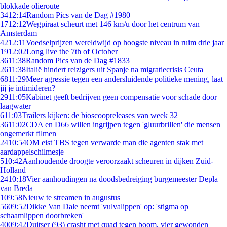
blokkade olieroute
34
12:14
Random Pics van de Dag #1980
17
12:12
Wegpiraat scheurt met 146 km/u door het centrum van
Amsterdam
42
12:11
Voedselprijzen wereldwijd op hoogste niveau in ruim drie jaar
19
12:02
Long live the 7th of October
36
11:38
Random Pics van de Dag #1833
26
11:38
Italië hindert reizigers uit Spanje na migratiecrisis Ceuta
68
11:29
Meer agressie tegen een andersluidende politieke mening, laat
jij je intimideren?
29
11:05
Kabinet geeft bedrijven geen compensatie voor schade door
laagwater
6
11:03
Trailers kijken: de bioscoopreleases van week 32
36
11:02
CDA en D66 willen ingrijpen tegen 'gluurbrillen' die mensen
ongemerkt filmen
24
10:54
OM eist TBS tegen verwarde man die agenten stak met
aardappelschilmesje
5
10:42
Aanhoudende droogte veroorzaakt scheuren in dijken Zuid-
Holland
24
10:18
Vier aanhoudingen na doodsbedreiging burgemeester Depla
van Breda
1
09:58
Nieuw te streamen in augustus
56
09:52
Dikke Van Dale neemt 'vulvalippen' op: 'stigma op
schaamlippen doorbreken'
40
09:42
Duitser (93) crasht met quad tegen boom, vier gewonden