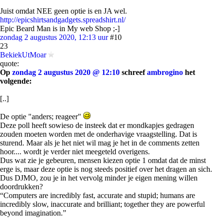
Juist omdat NEE geen optie is en JA wel.
http://epicshirtsandgadgets.spreadshirt.nl/
Epic Beard Man is in My web Shop ;-]
zondag 2 augustus 2020, 12:13 uur
#10
23
BekiekUtMoar
quote:
Op
zondag 2 augustus 2020 @ 12:10
schreef
ambrogino
het
volgende:
[..]
De optie "anders; reageer"
Deze poll heeft sowieso de insteek dat er mondkapjes gedragen
zouden moeten worden met de onderhavige vraagstelling. Dat is
sturend. Maar als je het niet wil mag je het in de comments zetten
hoor.... wordt je verder niet meegeteld overigens.
Dus wat zie je gebeuren, mensen kiezen optie 1 omdat dat de minst
erge is, maar deze optie is nog steeds positief over het dragen an sich.
Dus DJMO, zou je in het vervolg minder je eigen mening willen
doordrukken?
“Computers are incredibly fast, accurate and stupid; humans are
incredibly slow, inaccurate and brilliant; together they are powerful
beyond imagination.”