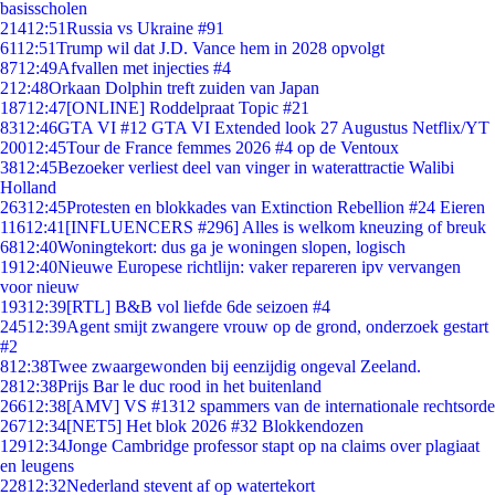
basisscholen
214
12:51
Russia vs Ukraine #91
61
12:51
Trump wil dat J.D. Vance hem in 2028 opvolgt
87
12:49
Afvallen met injecties #4
2
12:48
Orkaan Dolphin treft zuiden van Japan
187
12:47
[ONLINE] Roddelpraat Topic #21
83
12:46
GTA VI #12 GTA VI Extended look 27 Augustus Netflix/YT
200
12:45
Tour de France femmes 2026 #4 op de Ventoux
38
12:45
Bezoeker verliest deel van vinger in waterattractie Walibi
Holland
263
12:45
Protesten en blokkades van Extinction Rebellion #24 Eieren
116
12:41
[INFLUENCERS #296] Alles is welkom kneuzing of breuk
68
12:40
Woningtekort: dus ga je woningen slopen, logisch
19
12:40
Nieuwe Europese richtlijn: vaker repareren ipv vervangen
voor nieuw
193
12:39
[RTL] B&B vol liefde 6de seizoen #4
245
12:39
Agent smijt zwangere vrouw op de grond, onderzoek gestart
#2
8
12:38
Twee zwaargewonden bij eenzijdig ongeval Zeeland.
28
12:38
Prijs Bar le duc rood in het buitenland
266
12:38
[AMV] VS #1312 spammers van de internationale rechtsorde
267
12:34
[NET5] Het blok 2026 #32 Blokkendozen
129
12:34
Jonge Cambridge professor stapt op na claims over plagiaat
en leugens
228
12:32
Nederland stevent af op watertekort