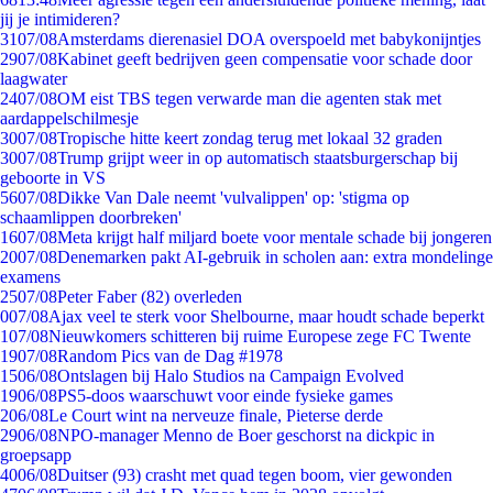
jij je intimideren?
31
07/08
Amsterdams dierenasiel DOA overspoeld met babykonijntjes
29
07/08
Kabinet geeft bedrijven geen compensatie voor schade door
laagwater
24
07/08
OM eist TBS tegen verwarde man die agenten stak met
aardappelschilmesje
30
07/08
Tropische hitte keert zondag terug met lokaal 32 graden
30
07/08
Trump grijpt weer in op automatisch staatsburgerschap bij
geboorte in VS
56
07/08
Dikke Van Dale neemt 'vulvalippen' op: 'stigma op
schaamlippen doorbreken'
16
07/08
Meta krijgt half miljard boete voor mentale schade bij jongeren
20
07/08
Denemarken pakt AI-gebruik in scholen aan: extra mondelinge
examens
25
07/08
Peter Faber (82) overleden
0
07/08
Ajax veel te sterk voor Shelbourne, maar houdt schade beperkt
1
07/08
Nieuwkomers schitteren bij ruime Europese zege FC Twente
19
07/08
Random Pics van de Dag #1978
15
06/08
Ontslagen bij Halo Studios na Campaign Evolved
19
06/08
PS5-doos waarschuwt voor einde fysieke games
2
06/08
Le Court wint na nerveuze finale, Pieterse derde
29
06/08
NPO-manager Menno de Boer geschorst na dickpic in
groepsapp
40
06/08
Duitser (93) crasht met quad tegen boom, vier gewonden