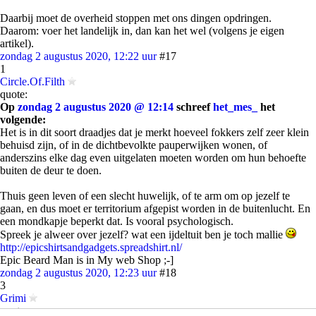
Daarbij moet de overheid stoppen met ons dingen opdringen.
Daarom: voer het landelijk in, dan kan het wel (volgens je eigen
artikel).
zondag 2 augustus 2020, 12:22 uur
#17
1
Circle.Of.Filth
quote:
Op
zondag 2 augustus 2020 @ 12:14
schreef
het_mes_
het
volgende:
Het is in dit soort draadjes dat je merkt hoeveel fokkers zelf zeer klein
behuisd zijn, of in de dichtbevolkte pauperwijken wonen, of
anderszins elke dag even uitgelaten moeten worden om hun behoefte
buiten de deur te doen.
Thuis geen leven of een slecht huwelijk, of te arm om op jezelf te
gaan, en dus moet er territorium afgepist worden in de buitenlucht. En
een mondkapje beperkt dat. Is vooral psychologisch.
Spreek je alweer over jezelf? wat een ijdeltuit ben je toch mallie
http://epicshirtsandgadgets.spreadshirt.nl/
Epic Beard Man is in My web Shop ;-]
zondag 2 augustus 2020, 12:23 uur
#18
3
Grimi
quote: