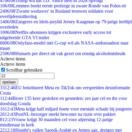
47
06/08
Trump wil dat J.D. Vance hem in 2028 opvolgt
1
06/08
Lemmen boekt eerste profzege in zware Ronde van Polen-rit
24
06/08
'Zwarte weduwes' in Rusland trouwen soldaten voor
overlijdensuitkering
14
06/08
Zangeres en Idols-jurylid Jerney Kaagman op 79-jarige leeftijd
overleden
10
06/08
Netflix-abonnees krijgen exclusieve early access tot
uitgebreide GTA VI trailer
66
06/08
Onlyfans-model met G-cup wil als NASA-ambassadeur naar
maan
25
06/08
Huisarts per direct uit vak gezet om ernstig alcoholmisbruik
Actieve items
Actieve items
Scrollbar gebruiken
opslaan
33
12:46
EU bekritiseert Meta en TikTok om verspreiden desinformatie
Ceuta
1
12:44
Broer 135 keer gestoken en gesneden: zes jaar cel en tbs voor
doodslag Gouda
16
12:43
Meta krijgt half miljard boete voor mentale schade bij jongeren
26
12:43
PostNL-bezorger steekt bewoner na ruzie over pakket
8
12:23
Vrouw krijgt 30 maanden cel voor afpersing 12-jarige
misdienaar in kerk
22
12:18
Houthi's vallen Saoedi-Arabië en Jemen aan, dreigen met