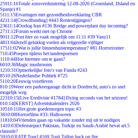
259
11:16
Totale zonsverduistering 12-08-2026 (Groenland, IJsland en
Spanje) #1
51
11:15
Ervaringen met gezondheidsverklaring CBR
42
11:14
[Crowdfunding] #443 Rentestijgingen?
236
11:14
Oorlog Iran #136 Bridge and powerplant day incoming?
27
11:12
Forum werkt niet op Chrome
90
11:12
Post hier zo vaak mogelijk om 11:11 #39 Vanz11
48
11:04
Jezelf gelukkig voelen als vrijgezelle vijftiger
175
11:02
Wat is jullie binnenhuistemperatuur? #81 Horrorzomer
7
10:45
Poepen tijdens het tandenpoetsen
11
10:44
Hoe hiermee om te gaan?
60
10:36
Magic mushrooms
12
10:31
Opmerkelijke foto's van Funda #243
85
10:26
Nederlandse Politiek #725
51
10:20
Eeuwig voortleven
8
10:19
Weer een parkeergarage dicht in Dordrecht, auto's zo snel
mogelijk weg
223
10:15
[Live Eredivisie #1784] Dying seconds van het seizoen!
0
10:14
[KERST] Adventskalenders 2026
105
10:11
Het grote goedemorgen topic #3
38
10:08
Horrorfilms #33: Halloween
118
10:04
Vrienden gaan op vakantie zonder mij uit te nodigen
14
10:03
Defensiepact Pakistan, Turkije en Saudi-Arabië bevat art.5
clausule?
59
10:03
[ATP Tour] #169 Tosti Tallon back on fire