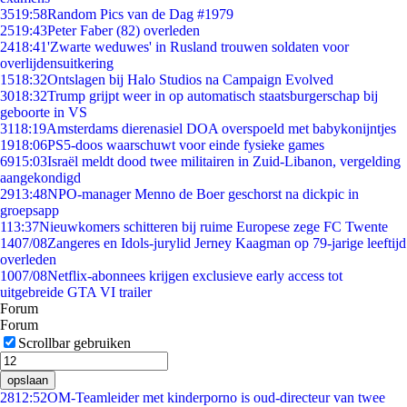
35
19:58
Random Pics van de Dag #1979
25
19:43
Peter Faber (82) overleden
24
18:41
'Zwarte weduwes' in Rusland trouwen soldaten voor
overlijdensuitkering
15
18:32
Ontslagen bij Halo Studios na Campaign Evolved
30
18:32
Trump grijpt weer in op automatisch staatsburgerschap bij
geboorte in VS
31
18:19
Amsterdams dierenasiel DOA overspoeld met babykonijntjes
19
18:06
PS5-doos waarschuwt voor einde fysieke games
69
15:03
Israël meldt dood twee militairen in Zuid-Libanon, vergelding
aangekondigd
29
13:48
NPO-manager Menno de Boer geschorst na dickpic in
groepsapp
1
13:37
Nieuwkomers schitteren bij ruime Europese zege FC Twente
14
07/08
Zangeres en Idols-jurylid Jerney Kaagman op 79-jarige leeftijd
overleden
10
07/08
Netflix-abonnees krijgen exclusieve early access tot
uitgebreide GTA VI trailer
Forum
Forum
Scrollbar gebruiken
opslaan
28
12:52
OM-Teamleider met kinderporno is oud-directeur van twee