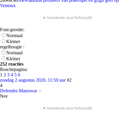
249
04:46
Niewiadoma profiteert van pokerspel en grijpt geel op
Ventoux
▼ Advertentie door Refinery89
Font-grootte:
Normaal
Kleiner
regelhoogte :
Normaal
Kleiner
252 reacties
Reactiepagina:
1
2
3
4
5
6
zondag 2 augustus 2020, 11:59 uur
#2
4
Defender-Manowar
Nee
▼ Advertentie door Refinery89