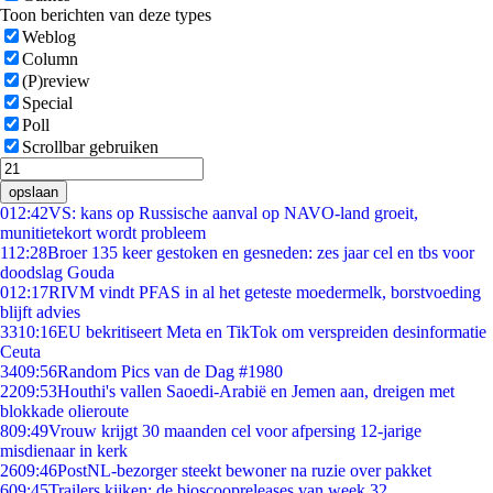
Toon berichten van deze types
Weblog
Column
(P)review
Special
Poll
Scrollbar gebruiken
opslaan
0
12:42
VS: kans op Russische aanval op NAVO-land groeit,
munitietekort wordt probleem
1
12:28
Broer 135 keer gestoken en gesneden: zes jaar cel en tbs voor
doodslag Gouda
0
12:17
RIVM vindt PFAS in al het geteste moedermelk, borstvoeding
blijft advies
33
10:16
EU bekritiseert Meta en TikTok om verspreiden desinformatie
Ceuta
34
09:56
Random Pics van de Dag #1980
22
09:53
Houthi's vallen Saoedi-Arabië en Jemen aan, dreigen met
blokkade olieroute
8
09:49
Vrouw krijgt 30 maanden cel voor afpersing 12-jarige
misdienaar in kerk
26
09:46
PostNL-bezorger steekt bewoner na ruzie over pakket
6
09:45
Trailers kijken: de bioscoopreleases van week 32