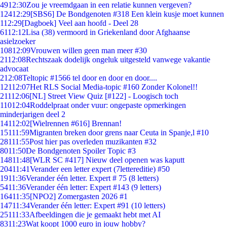
49
12:30
Zou je vreemdgaan in een relatie kunnen vergeven?
124
12:29
[SBS6] De Bondgenoten #318 Een klein kusje moet kunnen
1
12:29
[Dagboek] Veel aan hoofd - Deel 28
61
12:12
Lisa (38) vermoord in Griekenland door Afghaanse
asielzoeker
108
12:09
Vrouwen willen geen man meer #30
21
12:08
Rechtszaak dodelijk ongeluk uitgesteld vanwege vakantie
advocaat
2
12:08
Teltopic #1566 tel door en door en door....
121
12:07
Het RLS Social Media-topic #160 Zonder Kolonel!!
211
12:06
[NL] Street View Quiz [#122] - Loogisch toch
110
12:04
Roddelpraat onder vuur: ongepaste opmerkingen
minderjarigen deel 2
141
12:02
[Wielrennen #616] Brennan!
151
11:59
Migranten breken door grens naar Ceuta in Spanje,l #10
281
11:55
Post hier pas overleden muzikanten #32
80
11:50
De Bondgenoten Spoiler Topic #3
148
11:48
[WLR SC #417] Nieuw deel openen was kaputt
204
11:41
Verander een letter expert (7lettereditie) #50
19
11:36
Verander één letter. Expert # 75 (8 letters)
54
11:36
Verander één letter: Expert #143 (9 letters)
164
11:35
[NPO2] Zomergasten 2026 #1
147
11:34
Verander één letter: Expert #91 (10 letters)
251
11:33
Afbeeldingen die je gemaakt hebt met AI
83
11:23
Wat koopt 1000 euro in jouw hobby?