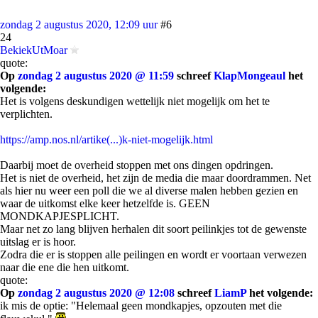
zondag 2 augustus 2020, 12:09 uur
#6
24
BekiekUtMoar
quote:
Op
zondag 2 augustus 2020 @ 11:59
schreef
KlapMongeaul
het
volgende:
Het is volgens deskundigen wettelijk niet mogelijk om het te
verplichten.
https://amp.nos.nl/artike(...)k-niet-mogelijk.html
Daarbij moet de overheid stoppen met ons dingen opdringen.
Het is niet de overheid, het zijn de media die maar doordrammen. Net
als hier nu weer een poll die we al diverse malen hebben gezien en
waar de uitkomst elke keer hetzelfde is. GEEN
MONDKAPJESPLICHT.
Maar net zo lang blijven herhalen dit soort peilinkjes tot de gewenste
uitslag er is hoor.
Zodra die er is stoppen alle peilingen en wordt er voortaan verwezen
naar die ene die hen uitkomt.
quote:
Op
zondag 2 augustus 2020 @ 12:08
schreef
LiamP
het volgende:
ik mis de optie: "Helemaal geen mondkapjes, opzouten met die