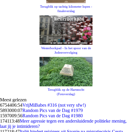
Terugblik op tachtig kilometer lopen -
finaleverslag
Westerborkpad - In het spoor van de
Jodenvervolging
Terugblik op de Hartstocht
(Fotoverslag)
Meest gelezen
67544
06:54
VrijMiBabes #316 (not very sfw!)
58930
00:07
Random Pics van de Dag #1979
15970
09:56
Random Pics van de Dag #1980
1741
13:48
Meer agressie tegen een andersluidende politieke mening,
laat jij je intimideren?
1172
18:47
Italië hindert reizigers uit Spanje na migratiecrisis Ceuta