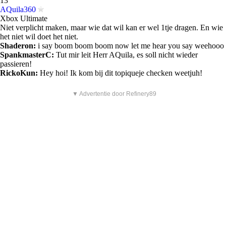
13
AQuila360
Xbox Ultimate
Niet verplicht maken, maar wie dat wil kan er wel 1tje dragen. En wie
het niet wil doet het niet.
Shaderon:
i say boom boom boom now let me hear you say weehooo
SpankmasterC:
Tut mir leit Herr AQuila, es soll nicht wieder
passieren!
RickoKun:
Hey hoi! Ik kom bij dit topiqueje checken weetjuh!
▼ Advertentie door Refinery89