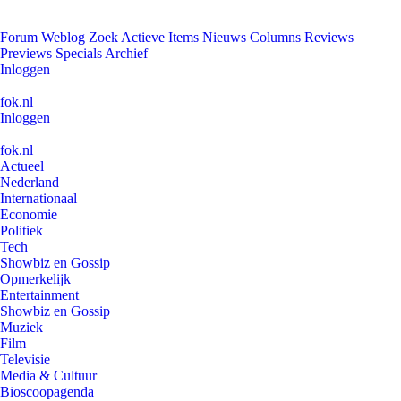
Forum
Weblog
Zoek
Actieve Items
Nieuws
Columns
Reviews
Previews
Specials
Archief
Inloggen
fok.nl
Inloggen
fok.nl
Actueel
Nederland
Internationaal
Economie
Politiek
Tech
Showbiz en Gossip
Opmerkelijk
Entertainment
Showbiz en Gossip
Muziek
Film
Televisie
Media & Cultuur
Bioscoopagenda