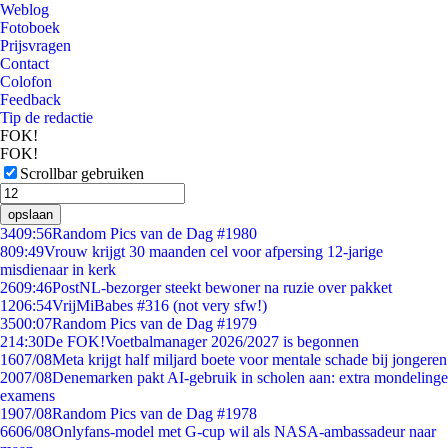
Weblog
Fotoboek
Prijsvragen
Contact
Colofon
Feedback
Tip de redactie
FOK!
FOK!
Scrollbar gebruiken
opslaan
34
09:56
Random Pics van de Dag #1980
8
09:49
Vrouw krijgt 30 maanden cel voor afpersing 12-jarige
misdienaar in kerk
26
09:46
PostNL-bezorger steekt bewoner na ruzie over pakket
12
06:54
VrijMiBabes #316 (not very sfw!)
35
00:07
Random Pics van de Dag #1979
2
14:30
De FOK!Voetbalmanager 2026/2027 is begonnen
16
07/08
Meta krijgt half miljard boete voor mentale schade bij jongeren
20
07/08
Denemarken pakt AI-gebruik in scholen aan: extra mondelinge
examens
19
07/08
Random Pics van de Dag #1978
66
06/08
Onlyfans-model met G-cup wil als NASA-ambassadeur naar