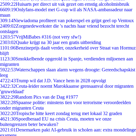
25
09:22
Huisarts per direct uit vak gezet om ernstig alcoholmisbruik
66
09:19
Onlyfans-model met G-cup wil als NASA-ambassadeur naar
maan
3
09:14
Niewiadoma profiteert van pokerspel en grijpt geel op Ventoux
24
09:02
Zorgmedewerkster die 's nachts haar vriend bezocht terecht
ontslagen
12
03:57
VrijMiBabes #316 (not very sfw!)
23
03:02
Quake krijgt na 30 jaar een gratis uitbreiding
11
01:06
Benzineprijs daalt verder, onzekerheid over Straat van Hormuz
blijft
11
23:30
Smokkelbende opgerold in Spanje, verdienden miljoenen aan
migranten
59
22:53
Waterschappen slaan alarm wegens droogte: Gereedschapskist
leeg
47
22:43
Trump wil dat J.D. Vance hem in 2028 opvolgt
34
22:32
Ceuta-leider noemt Marokkaanse grensaanval door migranten
'gruweldaad'
38
22:29
Random Pics van de Dag #1977
38
22:28
Spaanse politie: minstens tien voor terrorisme veroordeelden
onder migranten Ceuta
30
22:20
Tropische hitte keert zondag terug met lokaal 32 graden
46
21:30
Spoedberaad EU na crisis Ceuta, moeten we onze
buitengrenzen beter bewaken?
20
21:01
Denemarken pakt AI-gebruik in scholen aan: extra mondelinge
examens