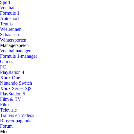
Sport
Voetbal
Formule 1
Autosport
Tennis
Wielrennen
Schaatsen
Wintersporten
Managerspelen
Voetbalmanager
Formule 1-manager
Games
PC
Playstation 4
Xbox One
Nintendo Switch
Xbox Series X|S
PlayStation 5
Film & TV
Film
Televisie
Trailers en Videos
Bioscoopagenda
Forum
Meer