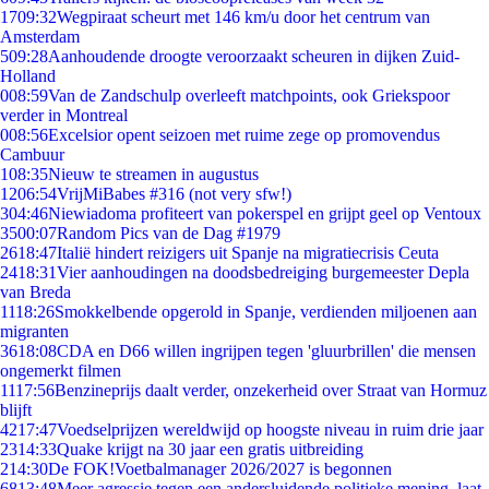
17
09:32
Wegpiraat scheurt met 146 km/u door het centrum van
Amsterdam
5
09:28
Aanhoudende droogte veroorzaakt scheuren in dijken Zuid-
Holland
0
08:59
Van de Zandschulp overleeft matchpoints, ook Griekspoor
verder in Montreal
0
08:56
Excelsior opent seizoen met ruime zege op promovendus
Cambuur
1
08:35
Nieuw te streamen in augustus
12
06:54
VrijMiBabes #316 (not very sfw!)
3
04:46
Niewiadoma profiteert van pokerspel en grijpt geel op Ventoux
35
00:07
Random Pics van de Dag #1979
26
18:47
Italië hindert reizigers uit Spanje na migratiecrisis Ceuta
24
18:31
Vier aanhoudingen na doodsbedreiging burgemeester Depla
van Breda
11
18:26
Smokkelbende opgerold in Spanje, verdienden miljoenen aan
migranten
36
18:08
CDA en D66 willen ingrijpen tegen 'gluurbrillen' die mensen
ongemerkt filmen
11
17:56
Benzineprijs daalt verder, onzekerheid over Straat van Hormuz
blijft
42
17:47
Voedselprijzen wereldwijd op hoogste niveau in ruim drie jaar
23
14:33
Quake krijgt na 30 jaar een gratis uitbreiding
2
14:30
De FOK!Voetbalmanager 2026/2027 is begonnen
68
13:48
Meer agressie tegen een andersluidende politieke mening, laat