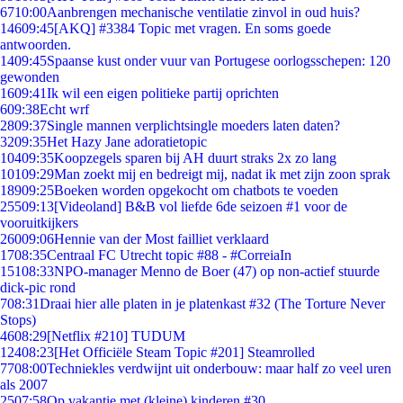
67
10:00
Aanbrengen mechanische ventilatie zinvol in oud huis?
146
09:45
[AKQ] #3384 Topic met vragen. En soms goede
antwoorden.
14
09:45
Spaanse kust onder vuur van Portugese oorlogsschepen: 120
gewonden
16
09:41
Ik wil een eigen politieke partij oprichten
6
09:38
Echt wrf
28
09:37
Single mannen verplichtsingle moeders laten daten?
32
09:35
Het Hazy Jane adoratietopic
104
09:35
Koopzegels sparen bij AH duurt straks 2x zo lang
101
09:29
Man zoekt mij en bedreigt mij, nadat ik met zijn zoon sprak
189
09:25
Boeken worden opgekocht om chatbots te voeden
255
09:13
[Videoland] B&B vol liefde 6de seizoen #1 voor de
vooruitkijkers
260
09:06
Hennie van der Most failliet verklaard
17
08:35
Centraal FC Utrecht topic #88 - #CorreiaIn
151
08:33
NPO-manager Menno de Boer (47) op non-actief stuurde
dick-pic rond
7
08:31
Draai hier alle platen in je platenkast #32 (The Torture Never
Stops)
46
08:29
[Netflix #210] TUDUM
124
08:23
[Het Officiële Steam Topic #201] Steamrolled
77
08:00
Techniekles verdwijnt uit onderbouw: maar half zo veel uren
als 2007
25
07:58
Op vakantie met (kleine) kinderen #30