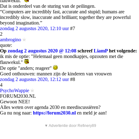
flauwekul."
Dat is onderdeel van de sturing van de peilingen.
“Computers are incredibly fast, accurate and stupid; humans are
incredibly slow, inaccurate and brilliant; together they are powerful
beyond imagination.”
zondag 2 augustus 2020, 12:10 uur
#7
2
ambrogino
quote:
Op
zondag 2 augustus 2020 @ 12:08
schreef
LiamP
het volgende:
ik mis de optie: "Helemaal geen mondkapjes, opzouten met die
flauwekul."
De optie "anders; reageer"
Goed onthouwen: mannen zijn de kinderen van vrouwen
zondag 2 augustus 2020, 12:12 uur
#8
4
PsychoWappie
FORUM2030.NL
Gewoon NEE!
Alles weten over agenda 2030 en meediscussiëren?
Ga nu nog naar:
https://forum2030.nl
en meld je aan!
▼ Advertentie door Refinery89