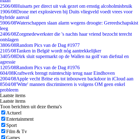
maan
25
06/08
Huisarts per direct uit vak gezet om ernstig alcoholmisbruik
19
06/08
Drone met explosieven bij Duits vliegveld voedt vrees voor
hybride aanval
59
06/08
Waterschappen slaan alarm wegens droogte: Gereedschapskist
leeg
24
06/08
Zorgmedewerkster die 's nachts haar vriend bezocht terecht
ontslagen
38
06/08
Random Pics van de Dag #1977
21
05/08
Tanken in België wordt nóg aantrekkelijker
34
05/08
Dirk sluit supermarkt op de Wallen na golf van diefstal en
agressie
12
05/08
Random Pics van de Dag #1976
6
04/08
Kraftwerk brengt ruimteschip terug naar Eindhoven
20
04/08
Apple vecht Britse eis tot inbouwen backdoor in iCloud aan
85
04/08
'Witte' mannen discrimineren is volgens OM geen enkel
probleem
Laatste items
Laatste items
Toon berichten uit deze thema's
Actueel
Entertainment
Sport
Film & Tv
Games