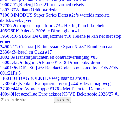
106
07:55
[Breien] Deel 21, met zomerbreisels
18
07:39
William Orbit overleden
71
06:34
MODUS Super Series Darts #2: 's werelds mooiste
dartskweekvijver
277
06:26
Tropisch aquarium #73 - Het blijft toch kriebelen.
4
05:26
EK Atletiek 2026 te Birmingham #1
195
05:16
[SBS6] De Oranjezomer #10 Helene je kan het niet stop
ermee
249
05:15
[Centraal] Ruimtevaart / SpaceX #87 Rondje oceaan
233
04:34
Israel en Gaza #17
30
02:39
Transfergeruchten en contractverlenging #83
160
02:32
Oorlog in Oekraïne #1318 Drone baby drone
134
01:36
[DRT SC] #6: RendacGoden sponsored by TONZON
6
01:21
Ps 5
116
01:03
[DAGBOEK] De weg naar balans #12
173
00:47
[Keuken Kampioen Divisie] #44 Vitesse mag weg
273
00:44
De Avondetappe #176 - Met Ellen ten Damme.
4
00:40
Het gezellige Eurojackpot KNVB Bekertopic 2026/27 #1