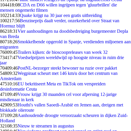
1044
18:08
CDA en D66 willen ingrijpen tegen 'gluurbrillen' die
mensen ongemerkt filmen
1022
14:33
Quake krijgt na 30 jaar een gratis uitbreiding
1002
17:56
Benzineprijs daalt verder, onzekerheid over Straat van
Hormuz blijft
862
18:31
Vier aanhoudingen na doodsbedreiging burgemeester Depla
van Breda
807
18:26
Smokkelbende opgerold in Spanje, verdienden miljoenen aan
migranten
760
09:45
Trailers kijken: de bioscoopreleases van week 32
734
17:47
Voedselprijzen wereldwijd op hoogste niveau in ruim drie
jaar
704
09:46
PostNL-bezorger steekt bewoner na ruzie over pakket
548
09:32
Wegpiraat scheurt met 146 km/u door het centrum van
Amsterdam
475
10:16
EU bekritiseert Meta en TikTok om verspreiden
desinformatie Ceuta
471
09:49
Vrouw krijgt 30 maanden cel voor afpersing 12-jarige
misdienaar in kerk
429
09:53
Houthi's vallen Saoedi-Arabië en Jemen aan, dreigen met
blokkade olieroute
371
09:28
Aanhoudende droogte veroorzaakt scheuren in dijken Zuid-
Holland
321
08:35
Nieuw te streamen in augustus