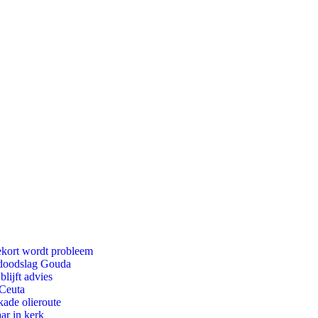
ekort wordt probleem
r doodslag Gouda
lijft advies
 Ceuta
kade olieroute
ar in kerk