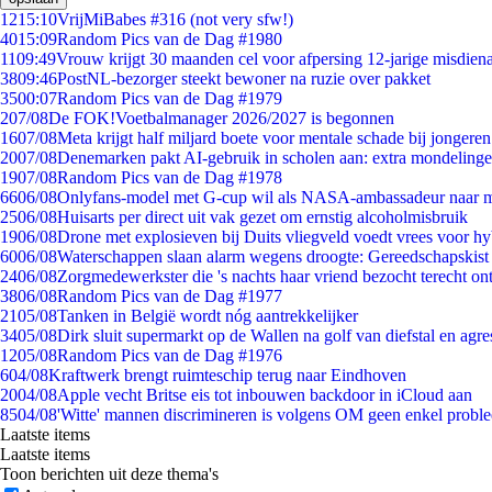
12
15:10
VrijMiBabes #316 (not very sfw!)
40
15:09
Random Pics van de Dag #1980
11
09:49
Vrouw krijgt 30 maanden cel voor afpersing 12-jarige misdiena
38
09:46
PostNL-bezorger steekt bewoner na ruzie over pakket
35
00:07
Random Pics van de Dag #1979
2
07/08
De FOK!Voetbalmanager 2026/2027 is begonnen
16
07/08
Meta krijgt half miljard boete voor mentale schade bij jongeren
20
07/08
Denemarken pakt AI-gebruik in scholen aan: extra mondeling
19
07/08
Random Pics van de Dag #1978
66
06/08
Onlyfans-model met G-cup wil als NASA-ambassadeur naar 
25
06/08
Huisarts per direct uit vak gezet om ernstig alcoholmisbruik
19
06/08
Drone met explosieven bij Duits vliegveld voedt vrees voor hy
60
06/08
Waterschappen slaan alarm wegens droogte: Gereedschapskist
24
06/08
Zorgmedewerkster die 's nachts haar vriend bezocht terecht on
38
06/08
Random Pics van de Dag #1977
21
05/08
Tanken in België wordt nóg aantrekkelijker
34
05/08
Dirk sluit supermarkt op de Wallen na golf van diefstal en agre
12
05/08
Random Pics van de Dag #1976
6
04/08
Kraftwerk brengt ruimteschip terug naar Eindhoven
20
04/08
Apple vecht Britse eis tot inbouwen backdoor in iCloud aan
85
04/08
'Witte' mannen discrimineren is volgens OM geen enkel probl
Laatste items
Laatste items
Toon berichten uit deze thema's