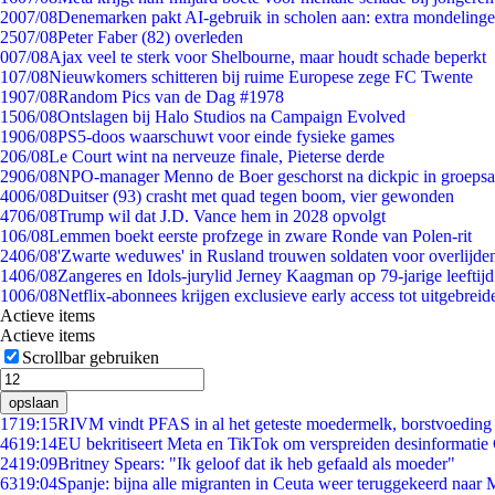
20
07/08
Denemarken pakt AI-gebruik in scholen aan: extra mondeling
25
07/08
Peter Faber (82) overleden
0
07/08
Ajax veel te sterk voor Shelbourne, maar houdt schade beperkt
1
07/08
Nieuwkomers schitteren bij ruime Europese zege FC Twente
19
07/08
Random Pics van de Dag #1978
15
06/08
Ontslagen bij Halo Studios na Campaign Evolved
19
06/08
PS5-doos waarschuwt voor einde fysieke games
2
06/08
Le Court wint na nerveuze finale, Pieterse derde
29
06/08
NPO-manager Menno de Boer geschorst na dickpic in groeps
40
06/08
Duitser (93) crasht met quad tegen boom, vier gewonden
47
06/08
Trump wil dat J.D. Vance hem in 2028 opvolgt
1
06/08
Lemmen boekt eerste profzege in zware Ronde van Polen-rit
24
06/08
'Zwarte weduwes' in Rusland trouwen soldaten voor overlijden
14
06/08
Zangeres en Idols-jurylid Jerney Kaagman op 79-jarige leeftij
10
06/08
Netflix-abonnees krijgen exclusieve early access tot uitgebreid
Actieve items
Actieve items
Scrollbar gebruiken
opslaan
17
19:15
RIVM vindt PFAS in al het geteste moedermelk, borstvoeding b
46
19:14
EU bekritiseert Meta en TikTok om verspreiden desinformatie
24
19:09
Britney Spears: "Ik geloof dat ik heb gefaald als moeder"
63
19:04
Spanje: bijna alle migranten in Ceuta weer teruggekeerd naar