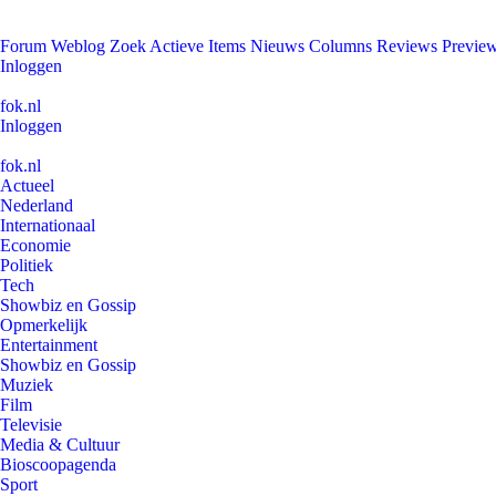
Forum
Weblog
Zoek
Actieve Items
Nieuws
Columns
Reviews
Previe
Inloggen
fok.nl
Inloggen
fok.nl
Actueel
Nederland
Internationaal
Economie
Politiek
Tech
Showbiz en Gossip
Opmerkelijk
Entertainment
Showbiz en Gossip
Muziek
Film
Televisie
Media & Cultuur
Bioscoopagenda
Sport