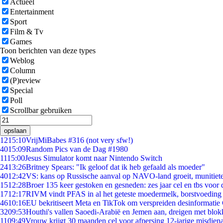
Actueel
Entertainment
Sport
Film & Tv
Games
Toon berichten van deze types
Weblog
Column
(P)review
Special
Poll
Scrollbar gebruiken
opslaan
12
15:10
VrijMiBabes #316 (not very sfw!)
40
15:09
Random Pics van de Dag #1980
11
15:00
Jesus Simulator komt naar Nintendo Switch
24
13:26
Britney Spears: "Ik geloof dat ik heb gefaald als moeder"
40
12:42
VS: kans op Russische aanval op NAVO-land groeit, munitiet
15
12:28
Broer 135 keer gestoken en gesneden: zes jaar cel en tbs voo
17
12:17
RIVM vindt PFAS in al het geteste moedermelk, borstvoeding b
46
10:16
EU bekritiseert Meta en TikTok om verspreiden desinformatie
32
09:53
Houthi's vallen Saoedi-Arabië en Jemen aan, dreigen met blok
11
09:49
Vrouw krijgt 30 maanden cel voor afpersing 12-jarige misdiena