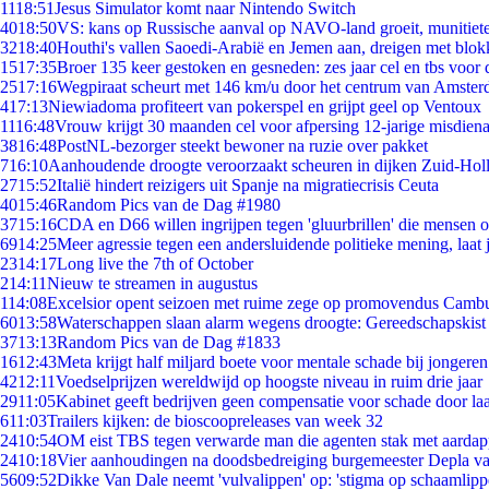
11
18:51
Jesus Simulator komt naar Nintendo Switch
40
18:50
VS: kans op Russische aanval op NAVO-land groeit, munitiet
32
18:40
Houthi's vallen Saoedi-Arabië en Jemen aan, dreigen met blok
15
17:35
Broer 135 keer gestoken en gesneden: zes jaar cel en tbs voo
25
17:16
Wegpiraat scheurt met 146 km/u door het centrum van Amste
4
17:13
Niewiadoma profiteert van pokerspel en grijpt geel op Ventoux
11
16:48
Vrouw krijgt 30 maanden cel voor afpersing 12-jarige misdiena
38
16:48
PostNL-bezorger steekt bewoner na ruzie over pakket
7
16:10
Aanhoudende droogte veroorzaakt scheuren in dijken Zuid-Hol
27
15:52
Italië hindert reizigers uit Spanje na migratiecrisis Ceuta
40
15:46
Random Pics van de Dag #1980
37
15:16
CDA en D66 willen ingrijpen tegen 'gluurbrillen' die mensen 
69
14:25
Meer agressie tegen een andersluidende politieke mening, laat j
23
14:17
Long live the 7th of October
2
14:11
Nieuw te streamen in augustus
1
14:08
Excelsior opent seizoen met ruime zege op promovendus Camb
60
13:58
Waterschappen slaan alarm wegens droogte: Gereedschapskist
37
13:13
Random Pics van de Dag #1833
16
12:43
Meta krijgt half miljard boete voor mentale schade bij jongeren
42
12:11
Voedselprijzen wereldwijd op hoogste niveau in ruim drie jaar
29
11:05
Kabinet geeft bedrijven geen compensatie voor schade door la
6
11:03
Trailers kijken: de bioscoopreleases van week 32
24
10:54
OM eist TBS tegen verwarde man die agenten stak met aardap
24
10:18
Vier aanhoudingen na doodsbedreiging burgemeester Depla v
56
09:52
Dikke Van Dale neemt 'vulvalippen' op: 'stigma op schaamlip