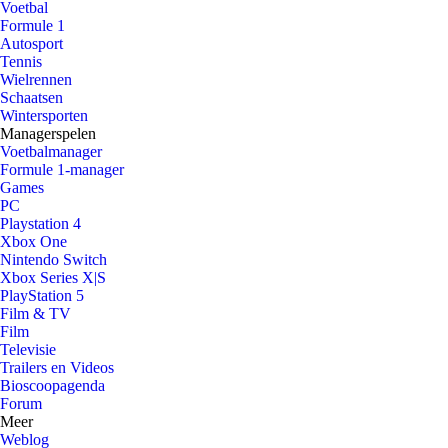
Voetbal
Formule 1
Autosport
Tennis
Wielrennen
Schaatsen
Wintersporten
Managerspelen
Voetbalmanager
Formule 1-manager
Games
PC
Playstation 4
Xbox One
Nintendo Switch
Xbox Series X|S
PlayStation 5
Film & TV
Film
Televisie
Trailers en Videos
Bioscoopagenda
Forum
Meer
Weblog