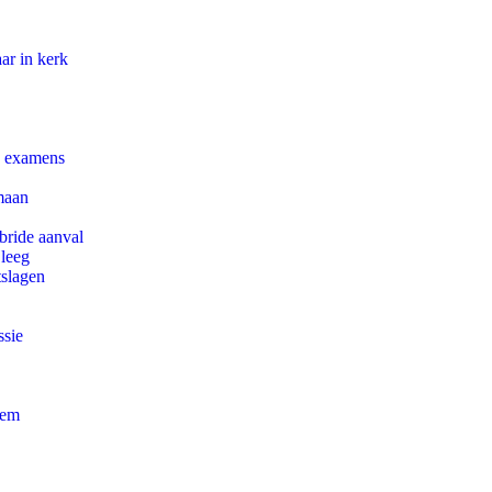
ar in kerk
e examens
maan
bride aanval
 leeg
tslagen
ssie
eem