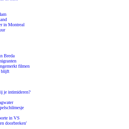
rdam
land
r in Montreal
uur
an Breda
migranten
ongemerkt filmen
blijft
ij je intimideren?
agwater
pelschilmesje
oorte in VS
pen doorbreken'