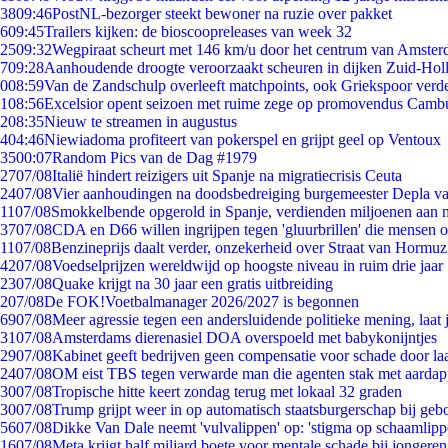
38
09:46
PostNL-bezorger steekt bewoner na ruzie over pakket
6
09:45
Trailers kijken: de bioscoopreleases van week 32
25
09:32
Wegpiraat scheurt met 146 km/u door het centrum van Amste
7
09:28
Aanhoudende droogte veroorzaakt scheuren in dijken Zuid-Hol
0
08:59
Van de Zandschulp overleeft matchpoints, ook Griekspoor verde
1
08:56
Excelsior opent seizoen met ruime zege op promovendus Camb
2
08:35
Nieuw te streamen in augustus
4
04:46
Niewiadoma profiteert van pokerspel en grijpt geel op Ventoux
35
00:07
Random Pics van de Dag #1979
27
07/08
Italië hindert reizigers uit Spanje na migratiecrisis Ceuta
24
07/08
Vier aanhoudingen na doodsbedreiging burgemeester Depla v
11
07/08
Smokkelbende opgerold in Spanje, verdienden miljoenen aan 
37
07/08
CDA en D66 willen ingrijpen tegen 'gluurbrillen' die mensen 
11
07/08
Benzineprijs daalt verder, onzekerheid over Straat van Hormuz 
42
07/08
Voedselprijzen wereldwijd op hoogste niveau in ruim drie jaar
23
07/08
Quake krijgt na 30 jaar een gratis uitbreiding
2
07/08
De FOK!Voetbalmanager 2026/2027 is begonnen
69
07/08
Meer agressie tegen een andersluidende politieke mening, laat j
31
07/08
Amsterdams dierenasiel DOA overspoeld met babykonijntjes
29
07/08
Kabinet geeft bedrijven geen compensatie voor schade door la
24
07/08
OM eist TBS tegen verwarde man die agenten stak met aardap
30
07/08
Tropische hitte keert zondag terug met lokaal 32 graden
30
07/08
Trump grijpt weer in op automatisch staatsburgerschap bij geb
56
07/08
Dikke Van Dale neemt 'vulvalippen' op: 'stigma op schaamlip
16
07/08
Meta krijgt half miljard boete voor mentale schade bij jongeren