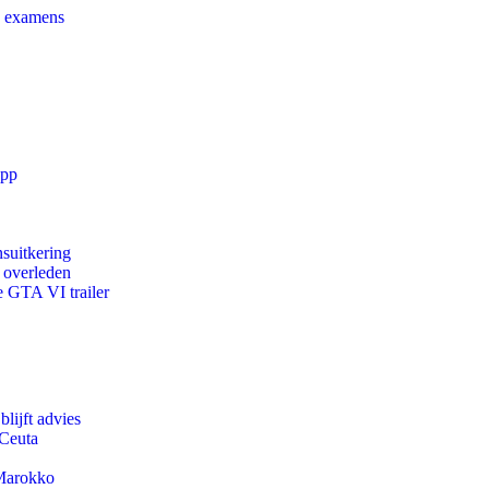
e examens
app
suitkering
d overleden
e GTA VI trailer
lijft advies
 Ceuta
 Marokko