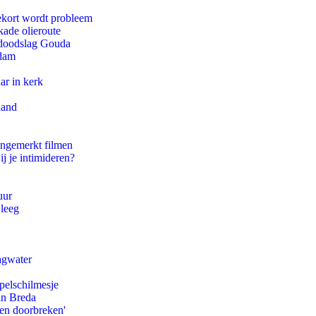
ekort wordt probleem
kade olieroute
r doodslag Gouda
rdam
ar in kerk
land
ongemerkt filmen
ij je intimideren?
uur
 leeg
agwater
pelschilmesje
an Breda
pen doorbreken'