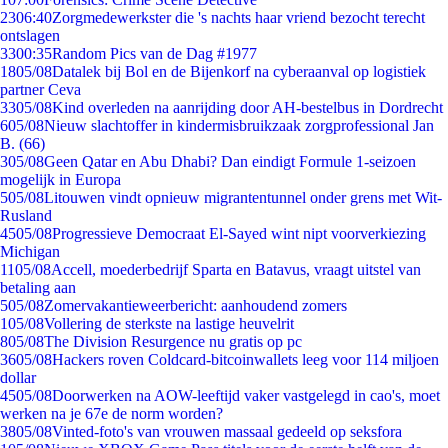
23
06:40
Zorgmedewerkster die 's nachts haar vriend bezocht terecht
ontslagen
33
00:35
Random Pics van de Dag #1977
18
05/08
Datalek bij Bol en de Bijenkorf na cyberaanval op logistiek
partner Ceva
33
05/08
Kind overleden na aanrijding door AH-bestelbus in Dordrecht
6
05/08
Nieuw slachtoffer in kindermisbruikzaak zorgprofessional Jan
B. (66)
3
05/08
Geen Qatar en Abu Dhabi? Dan eindigt Formule 1-seizoen
mogelijk in Europa
5
05/08
Litouwen vindt opnieuw migrantentunnel onder grens met Wit-
Rusland
45
05/08
Progressieve Democraat El-Sayed wint nipt voorverkiezing
Michigan
11
05/08
Accell, moederbedrijf Sparta en Batavus, vraagt uitstel van
betaling aan
5
05/08
Zomervakantieweerbericht: aanhoudend zomers
1
05/08
Vollering de sterkste na lastige heuvelrit
8
05/08
The Division Resurgence nu gratis op pc
36
05/08
Hackers roven Coldcard-bitcoinwallets leeg voor 114 miljoen
dollar
45
05/08
Doorwerken na AOW-leeftijd vaker vastgelegd in cao's, moet
werken na je 67e de norm worden?
38
05/08
Vinted-foto's van vrouwen massaal gedeeld op seksfora