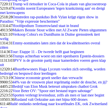
72
20:11
Trump wil rietsuiker in Coca-Cola in plaats van glucosestroop
52
19:47
Kremlin noemt Europeanen 'tegen krankzinnig aan' en dreigt
met kernwapens
25
18:28
Omstreden rap-punkduo Bob Vylan krijgt eigen show in
Paradiso: "Vrije expressie beschermen"
13
14:47
Hoofdpodium Tomorrowland staat in brand
49
13:50
Makers Bennie Stout willen met AI Zwarte Pieten uitgummen
63
21:10
Verkoop Cobra's en DumBums in Duitse grensstreek tiert
welig
13
14:31
Emmy-nominaties laten zien dat de kwaliteitsseries overal
zitten
1
14:36
Tour: Etappe 11 - De tweede helft gaat beginnen
60
13:56
Trumps achterban woest om niet openbaren Epstein-dossiers
113
13:03
PVV is de grootste partij maar kamerleden voeren geen klap
uit
123
20:14
Buurtbewoners Haga Lyceum voelen zich onveilig, worden
bedreigd en bespuwd door leerlingen
17
13:19
Chinese economie groeit sneller dan verwacht
99
00:53
44% van de vrouwen plast regelmatig onder de douche, en jij?
44
05:23
Bedrijf van Elon Musk betreurt uitspraken chatbot Grok
22
16:22
Voor Beter OV: "Spoor niet bestand tegen sabotage"
25
23:53
Sporten verlengt levensduur, zelfs als men er laat mee begint
105
03:36
Rusland valt Oekraïne aan met bijna 600 drones
6
11:48
Italië ondanks nederlaag naar kwartfinales EK, ook Zwitserland