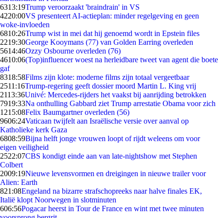
63
13:19
Trump veroorzaakt 'braindrain' in VS
42
20:00
VS presenteert AI-actieplan: minder regelgeving en geen
woke-invloeden
68
10:26
Trump wist in mei dat hij genoemd wordt in Epstein files
22
19:30
George Kooymans (77) van Golden Earring overleden
56
14:46
Ozzy Osbourne overleden (76)
46
10:06
(Top)influencer woest na herleidbare tweet van agent die boete
gaf
83
18:58
Films zijn klote: moderne films zijn totaal vergeetbaar
25
11:16
Trump-regering geeft dossier moord Martin L. King vrij
21
13:36
Univé: Mercedes-rijders het vaakst bij aanrijding betrokken
79
19:33
Na onthulling Gabbard ziet Trump arrestatie Obama voor zich
12
15:08
Felix Baumgartner overleden (56)
96
06:24
Vaticaan twijfelt aan Israëlische versie over aanval op
Katholieke kerk Gaza
68
08:59
Bijna helft jonge vrouwen loopt of rijdt weleens om voor
eigen veiligheid
25
22:07
CBS kondigt einde aan van late-nightshow met Stephen
Colbert
20
09:19
Nieuwe levensvormen en dreigingen in nieuwe trailer voor
Alien: Earth
8
21:08
Engeland na bizarre strafschopreeks naar halve finales EK,
Italië klopt Noorwegen in slotminuten
6
06:56
Pogacar heerst in Tour de France en wint met twee minuten
voorsprong bergrit