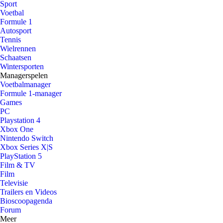
Sport
Voetbal
Formule 1
Autosport
Tennis
Wielrennen
Schaatsen
Wintersporten
Managerspelen
Voetbalmanager
Formule 1-manager
Games
PC
Playstation 4
Xbox One
Nintendo Switch
Xbox Series X|S
PlayStation 5
Film & TV
Film
Televisie
Trailers en Videos
Bioscoopagenda
Forum
Meer