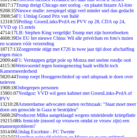
68
17:17
Trump dreigt Chicago met oorlog - en plaatst bizarre AI-foto
92
08:35
Nieuwe studie: zeespiegel stijgt veel minder snel dan gedacht
39
08:54
F1: Uitslag Grand Prix van Italië
123
18:55
Peiling: GroenLinks/PvdA en PVV op 28, CDA op 24,
VVD op 15 zetels
47
14:17
LB: Stephen King vergelijkt Trump met zijn horrorboeken
46
08:39
De EU het nieuwe China: Wil alle privéchats en foto's inzien
en scannen vóór verzending
187
17:13
Zorgpremie stijgt met €726 in twee jaar tijd door afschaffing
eigen risico
20
09:44
F1: Verstappen grijpt pole op Monza met snelste rondje ooit
41
15:36
Wetsvoorstel tegen homogenezing haalt wellicht toch
Kamermeerderheid
58
20:44
Trump roept Hooggerechtshof op snel uitspraak te doen over
tarieven
19
08:18
Onbegrepen personen
159
01:07
Yesilgoz: VVD wil geen kabinet met GroenLinks-PvdA of
PVV
132
10:28
Amsterdamse advocaten starten rechtszaak: "Staat moet meer
doen om genocide in Gaza te bestrijden"
56
08:26
Producent Milka aangeklaagd wegens misleidende krimpflatie
192
15:08
Is femicide (moord op vrouwen omdat ze vrouw zijn) een
mannenprobleem?
10
14:06
Uitslag Excelsior - FC Twente