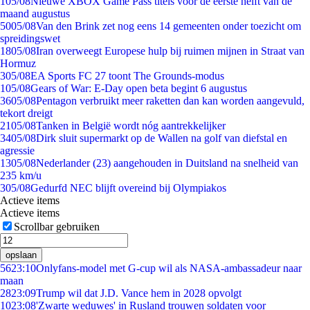
1
05/08
Nieuwe XBOX Game Pass titels voor de eerste helft van de
maand augustus
50
05/08
Van den Brink zet nog eens 14 gemeenten onder toezicht om
spreidingswet
18
05/08
Iran overweegt Europese hulp bij ruimen mijnen in Straat van
Hormuz
3
05/08
EA Sports FC 27 toont The Grounds-modus
1
05/08
Gears of War: E-Day open beta begint 6 augustus
36
05/08
Pentagon verbruikt meer raketten dan kan worden aangevuld,
tekort dreigt
21
05/08
Tanken in België wordt nóg aantrekkelijker
34
05/08
Dirk sluit supermarkt op de Wallen na golf van diefstal en
agressie
13
05/08
Nederlander (23) aangehouden in Duitsland na snelheid van
235 km/u
3
05/08
Gedurfd NEC blijft overeind bij Olympiakos
Actieve items
Actieve items
Scrollbar gebruiken
opslaan
56
23:10
Onlyfans-model met G-cup wil als NASA-ambassadeur naar
maan
28
23:09
Trump wil dat J.D. Vance hem in 2028 opvolgt
10
23:08
'Zwarte weduwes' in Rusland trouwen soldaten voor