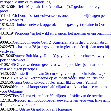
verlopen visum en mishandeling
28
13:56
Buffel - Miljonair 1-0; Amerikaan (52) gedood door eigen
prooi
51
19:19
McDonald's start volwassenenzone: kinderen vijf dagen per
week geweerd
18
18:22
Crimineel netwerk opgerold na megavangst cocaïne in Oost-
Nederland
43
10:19
"Pronouns" in het wild en waarom het noemen ervan onzinnig
is
90
09:51
Geïndoctrineerde Gen-Z: American Pie is diep problematisch
24
22:57
Lichaam na 28 jaar gevonden in gletsjer: méér ijs dan toen hij
verdween
87
15:26
Douwe Bob klaagt Dilan Yeşilgöz voor de rechter vanwege
jodenhaat-tweet
41
08:14
SGP zet wederom geen vrouwen op de kieslijst maar houdt
vast aan eigen principes
54
20:33
Monsterlijke rat van 56 cm zorgt voor paniek in Britse wijk
28
05:11
NASA wil kernreactor op de maan vóór China en Rusland
20
23:56
Jenna Ortega serveert ijsjes, maar likt ze eerst. Yumm!
83
08:40
Nederland koopt voor half miljard aan Amerikaanse wapens
voor Oekraïne
77
22:57
PostNL eist via rechter 30 miljoen subsidie van de overheid
127
18:13
Record aan noodoproepen geweld tegen vrouwen: Elke acht
dagen vrouw vermoord
39
14:00
F1: Uitslag Grand Prix van Hongarije