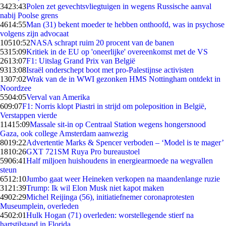
34
23:43
Polen zet gevechtsvliegtuigen in wegens Russische aanval
nabij Poolse grens
46
14:55
Man (31) bekent moeder te hebben onthoofd, was in psychose
volgens zijn advocaat
105
10:52
NASA schrapt ruim 20 procent van de banen
53
15:09
Kritiek in de EU op 'oneerlijke' overeenkomst met de VS
26
13:07
F1: Uitslag Grand Prix van België
93
13:08
Israël onderschept boot met pro-Palestijnse activisten
13
07:02
Wrak van de in WWI gezonken HMS Nottingham ontdekt in
Noordzee
55
04:05
Verval van Amerika
6
09:07
F1: Norris klopt Piastri in strijd om poleposition in België,
Verstappen vierde
114
15:09
Massale sit-in op Centraal Station wegens hongersnood
Gaza, ook college Amsterdam aanwezig
80
19:22
Advertentie Marks & Spencer verboden – ‘Model is te mager’
18
10:26
GXT 721SM Ruya Pro bureaustoel
59
06:41
Half miljoen huishoudens in energiearmoede na wegvallen
steun
65
12:10
Jumbo gaat weer Heineken verkopen na maandenlange ruzie
31
21:39
Trump: Ik wil Elon Musk niet kapot maken
49
02:29
Michel Reijinga (56), initiatiefnemer coronaprotesten
Museumplein, overleden
45
02:01
Hulk Hogan (71) overleden: worstellegende stierf na
hartstilstand in Florida