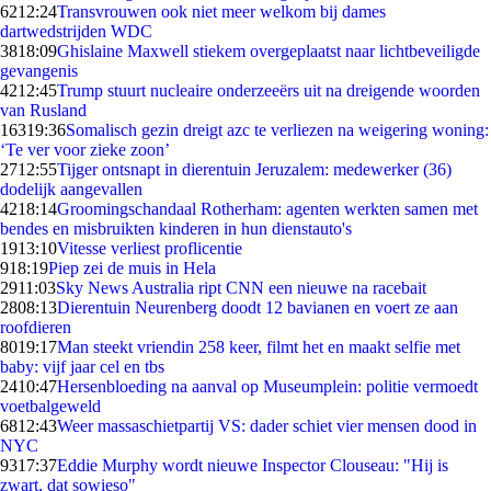
62
12:24
Transvrouwen ook niet meer welkom bij dames
dartwedstrijden WDC
38
18:09
Ghislaine Maxwell stiekem overgeplaatst naar lichtbeveiligde
gevangenis
42
12:45
Trump stuurt nucleaire onderzeeërs uit na dreigende woorden
van Rusland
163
19:36
Somalisch gezin dreigt azc te verliezen na weigering woning:
‘Te ver voor zieke zoon’
27
12:55
Tijger ontsnapt in dierentuin Jeruzalem: medewerker (36)
dodelijk aangevallen
42
18:14
Groomingschandaal Rotherham: agenten werkten samen met
bendes en misbruikten kinderen in hun dienstauto's
19
13:10
Vitesse verliest proflicentie
9
18:19
Piep zei de muis in Hela
29
11:03
Sky News Australia ript CNN een nieuwe na racebait
28
08:13
Dierentuin Neurenberg doodt 12 bavianen en voert ze aan
roofdieren
80
19:17
Man steekt vriendin 258 keer, filmt het en maakt selfie met
baby: vijf jaar cel en tbs
24
10:47
Hersenbloeding na aanval op Museumplein: politie vermoedt
voetbalgeweld
68
12:43
Weer massaschietpartij VS: dader schiet vier mensen dood in
NYC
93
17:37
Eddie Murphy wordt nieuwe Inspector Clouseau: "Hij is
zwart, dat sowieso"