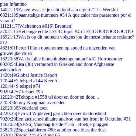
plan Infantino
140
21:19
Zaken waar je je echt dood aan ergert #17 - Werklui
68
21:18
Spaanstalige nummers #34 A que calor nos pasaremos por el
verano?
111
21:17
[Wielrennen #616] Brennan!
270
21:15
Het enige echte LEGO-topic #45 LEGOOOOOOOOOOO
169
21:13
Wat is op dit moment volgens jou de meest irritante reclame?
#12
46
21:01
Perez Hilton opgenomen op spoed na uitzenden van
gruwelijke video
162
20:58
Wat is jullie binnenhuistemperatuur? #81 Horrorzomer
60
20:54
Lisa (38) vermoord in Griekenland door Afghaanse
asielzoeker
14
20:49
Global Justice Report
1
20:44
+5 telspel #144 Keer 5 =
1
20:44
+9 telspel #74
99
20:42
+7 telspel #95
120
20:42
Teltopic #1558 tel door en door en door....
2
20:37
Jerney Kaagman overleden
120
20:36
Nederland toen
42
20:35
[Eva vd Wijdeven] geruchten over dakloosheid
70
20:29
Een tactische/militaire analyse van het front in Oekraïne #31
146
20:24
[SBS6] Vandaag Inside #136 - Boekje pluggen.
238
20:22
Speciaalbieren #80: another one bites the dust
15
20:17
Radio 2 #145 Ruud 66