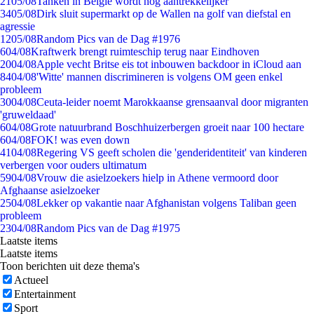
21
05/08
Tanken in België wordt nóg aantrekkelijker
34
05/08
Dirk sluit supermarkt op de Wallen na golf van diefstal en
agressie
12
05/08
Random Pics van de Dag #1976
6
04/08
Kraftwerk brengt ruimteschip terug naar Eindhoven
20
04/08
Apple vecht Britse eis tot inbouwen backdoor in iCloud aan
84
04/08
'Witte' mannen discrimineren is volgens OM geen enkel
probleem
30
04/08
Ceuta-leider noemt Marokkaanse grensaanval door migranten
'gruweldaad'
6
04/08
Grote natuurbrand Boschhuizerbergen groeit naar 100 hectare
6
04/08
FOK! was even down
41
04/08
Regering VS geeft scholen die 'genderidentiteit' van kinderen
verbergen voor ouders ultimatum
59
04/08
Vrouw die asielzoekers hielp in Athene vermoord door
Afghaanse asielzoeker
25
04/08
Lekker op vakantie naar Afghanistan volgens Taliban geen
probleem
23
04/08
Random Pics van de Dag #1975
Laatste items
Laatste items
Toon berichten uit deze thema's
Actueel
Entertainment
Sport