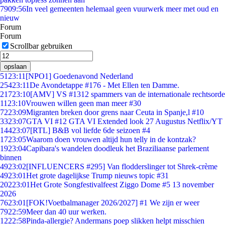
79
09:56
In veel gemeenten helemaal geen vuurwerk meer met oud en
nieuw
Forum
Forum
Scrollbar gebruiken
opslaan
51
23:11
[NPO1] Goedenavond Nederland
254
23:11
De Avondetappe #176 - Met Ellen ten Damme.
217
23:10
[AMV] VS #1312 spammers van de internationale rechtsorde
11
23:10
Vrouwen willen geen man meer #30
72
23:09
Migranten breken door grens naar Ceuta in Spanje,l #10
33
23:07
GTA VI #12 GTA VI Extended look 27 Augustus Netflix/YT
144
23:07
[RTL] B&B vol liefde 6de seizoen #4
17
23:05
Waarom doen vrouwen altijd hun telly in de kontzak?
19
23:04
Capibara's wandelen doodleuk het Braziliaanse parlement
binnen
49
23:02
[INFLUENCERS #295] Van flodderslinger tot Shrek-crème
49
23:01
Het grote dagelijkse Trump nieuws topic #31
202
23:01
Het Grote Songfestivalfeest Ziggo Dome #5 13 november
2026
76
23:01
[FOK!Voetbalmanager 2026/2027] #1 We zijn er weer
79
22:59
Meer dan 40 uur werken.
12
22:58
Pinda-allergie? Andermans poep slikken helpt misschien