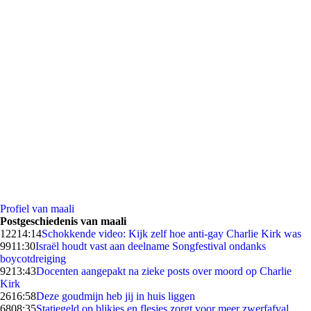
Profiel van maali
Postgeschiedenis van maali
122
14:14
Schokkende video: Kijk zelf hoe anti-gay Charlie Kirk was
99
11:30
Israël houdt vast aan deelname Songfestival ondanks
boycotdreiging
92
13:43
Docenten aangepakt na zieke posts over moord op Charlie
Kirk
26
16:58
Deze goudmijn heb jij in huis liggen
68
08:35
Statiegeld op blikjes en flesjes zorgt voor meer zwerfafval