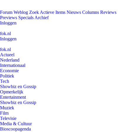
Forum
Weblog
Zoek
Actieve Items
Nieuws
Columns
Reviews
Previews
Specials
Archief
Inloggen
fok.nl
Inloggen
fok.nl
Actueel
Nederland
Internationaal
Economie
Politiek
Tech
Showbiz en Gossip
Opmerkelijk
Entertainment
Showbiz en Gossip
Muziek
Film
Televisie
Media & Cultuur
Bioscoopagenda