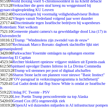
9
15:09
World Boxing voert Y-chromosoomtest in na Khelif debacle
37
13:28
Verkrachter die geen straf kreeg nu weggestuurd bij
gynaecologieopleiding KU Leuven
18
12:40
Doorzoekingen bij voormalig veiligheidsadviseur Bolton
29
12:42
Vliegen vanuit Nederland volgend jaar weer duurder
237
17:44
Discriminatie tegen Israëlische bedrijven bij wapenbeurs
Rotterdam: Niet welkom
75
21:10
Gemeente plaatst camera's na gewelddadige dood Lisa (17) in
Duivendrecht
101
16:12
Trump: "Windmolens zijn zwendel van de eeuw"
28
15:07
Rechtszaak Marco Borsato: dagboek slachtoffer lijkt niet
gemanipuleerd
34
20:08
Parkwachter Yosemite ontslagen na ophangen enorme
transvlag El Capitan
45
23:34
Rechter blokkeert opnieuw vrijgave stukken uit Epstein-zaak
6
12:50
Spiritueel opvolger Dantes Inferno in La Divina Commedia
103
23:28
Trump wil stemmen per post of digitaal afschaffen
30
17:26
Sharon Stone lacht om plannen voor nieuwe "Basic Instinct"
54
12:28
"OV-paragraaf in verkiezingsprogramma is luchtfietserij"
75
20:41
Gal Gadot denkt dat flop Snow White is omdat ze Israëlische
is
5
19:22
Uitslag FC Twente - PSV
77
23:20
Live: Poetin Trump persconferentie na top Alaska
54
20:03
Gerard Cox (85) ongeneeslijk ziek
103
19:28
OpenAI wil duizenden miljarden in AI infrastructuur pompen