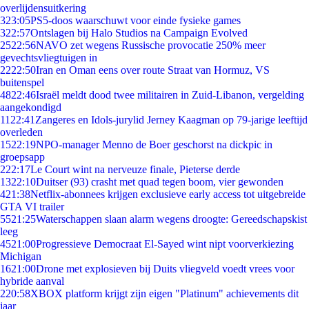
overlijdensuitkering
3
23:05
PS5-doos waarschuwt voor einde fysieke games
3
22:57
Ontslagen bij Halo Studios na Campaign Evolved
25
22:56
NAVO zet wegens Russische provocatie 250% meer
gevechtsvliegtuigen in
22
22:50
Iran en Oman eens over route Straat van Hormuz, VS
buitenspel
48
22:46
Israël meldt dood twee militairen in Zuid-Libanon, vergelding
aangekondigd
11
22:41
Zangeres en Idols-jurylid Jerney Kaagman op 79-jarige leeftijd
overleden
15
22:19
NPO-manager Menno de Boer geschorst na dickpic in
groepsapp
2
22:17
Le Court wint na nerveuze finale, Pieterse derde
13
22:10
Duitser (93) crasht met quad tegen boom, vier gewonden
4
21:38
Netflix-abonnees krijgen exclusieve early access tot uitgebreide
GTA VI trailer
55
21:25
Waterschappen slaan alarm wegens droogte: Gereedschapskist
leeg
45
21:00
Progressieve Democraat El-Sayed wint nipt voorverkiezing
Michigan
16
21:00
Drone met explosieven bij Duits vliegveld voedt vrees voor
hybride aanval
2
20:58
XBOX platform krijgt zijn eigen "Platinum" achievements dit
jaar