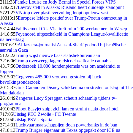
21
11:33
Famke Louise en Jody Bernal in Special Forces VIPS
178
22:17
Lavrov stelt in Alaska: Rusland heeft duidelijk standpunt
57
21:27
VN-top over plasticvervuiling loopt opnieuw vast
103
13:15
Europese leiders positief over Trump-Poetin ontmoeting in
Alaska
53
14:44
Faillissement CêlaVíta treft ruim 200 werknemers in Wezep
14
18:55
Feyenoord uitgeschakeld in Champions League-kwalificatie
na nederlaag
116
16:19
Al Jazeera-journalist Anas al-Sharif gedood bij Israëlische
aanval in Gaza
51
22:22
Trump wijst nieuwe baas statistiekbureau aan
32
16:06
Trump overweegt lagere risicoclassificatie cannabis
43
17:56
Onderzoek 10.000 hondenpiemels was om academici te
foppen
20
15:02
Gegevens 485.000 vrouwen gestolen bij hack
bevolkingsonderzoek
20
15:37
Gina Carano en Disney schikken na omstreden ontslag uit The
Mandalorian
26
10:49
Zangeres Lucy Spraggan scheurt schaamlip tijdens tv-
programma
49
10:43
Piloot Easyjet zuipt zich lam en struint naakt door hotel
7
17:05
Uitslag PEC Zwolle - FC Twente
8
17:04
Uitslag PSV - Sparta
27
14:31
Luchtvaartmaatschappijen doen powerbanks in de ban
47
18:13
Trump Burger-eigenaar uit Texas opgepakt door ICE na