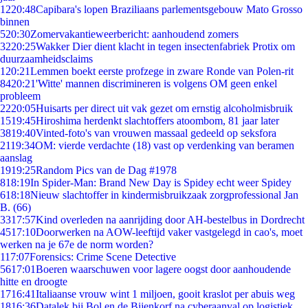
12
20:48
Capibara's lopen Braziliaans parlementsgebouw Mato Grosso
binnen
5
20:30
Zomervakantieweerbericht: aanhoudend zomers
32
20:25
Wakker Dier dient klacht in tegen insectenfabriek Protix om
duurzaamheidsclaims
1
20:21
Lemmen boekt eerste profzege in zware Ronde van Polen-rit
84
20:21
'Witte' mannen discrimineren is volgens OM geen enkel
probleem
22
20:05
Huisarts per direct uit vak gezet om ernstig alcoholmisbruik
15
19:45
Hiroshima herdenkt slachtoffers atoombom, 81 jaar later
38
19:40
Vinted-foto's van vrouwen massaal gedeeld op seksfora
21
19:34
OM: vierde verdachte (18) vast op verdenking van beramen
aanslag
19
19:25
Random Pics van de Dag #1978
8
18:19
In Spider-Man: Brand New Day is Spidey echt weer Spidey
6
18:18
Nieuw slachtoffer in kindermisbruikzaak zorgprofessional Jan
B. (66)
33
17:57
Kind overleden na aanrijding door AH-bestelbus in Dordrecht
45
17:10
Doorwerken na AOW-leeftijd vaker vastgelegd in cao's, moet
werken na je 67e de norm worden?
1
17:07
Forensics: Crime Scene Detective
56
17:01
Boeren waarschuwen voor lagere oogst door aanhoudende
hitte en droogte
17
16:41
Italiaanse vrouw wint 1 miljoen, gooit kraslot per abuis weg
18
16:36
Datalek bij Bol en de Bijenkorf na cyberaanval op logistiek