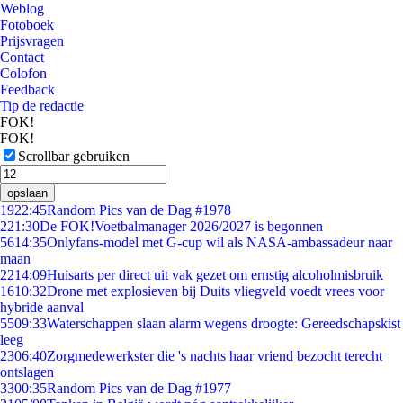
Weblog
Fotoboek
Prijsvragen
Contact
Colofon
Feedback
Tip de redactie
FOK!
FOK!
Scrollbar gebruiken
opslaan
19
22:45
Random Pics van de Dag #1978
2
21:30
De FOK!Voetbalmanager 2026/2027 is begonnen
56
14:35
Onlyfans-model met G-cup wil als NASA-ambassadeur naar
maan
22
14:09
Huisarts per direct uit vak gezet om ernstig alcoholmisbruik
16
10:32
Drone met explosieven bij Duits vliegveld voedt vrees voor
hybride aanval
55
09:33
Waterschappen slaan alarm wegens droogte: Gereedschapskist
leeg
23
06:40
Zorgmedewerkster die 's nachts haar vriend bezocht terecht
ontslagen
33
00:35
Random Pics van de Dag #1977