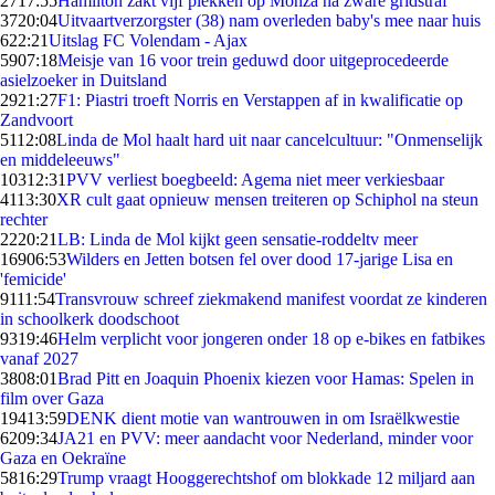
27
17:55
Hamilton zakt vijf plekken op Monza na zware gridstraf
37
20:04
Uitvaartverzorgster (38) nam overleden baby's mee naar huis
6
22:21
Uitslag FC Volendam - Ajax
59
07:18
Meisje van 16 voor trein geduwd door uitgeprocedeerde
asielzoeker in Duitsland
29
21:27
F1: Piastri troeft Norris en Verstappen af in kwalificatie op
Zandvoort
51
12:08
Linda de Mol haalt hard uit naar cancelcultuur: "Onmenselijk
en middeleeuws"
103
12:31
PVV verliest boegbeeld: Agema niet meer verkiesbaar
41
13:30
XR cult gaat opnieuw mensen treiteren op Schiphol na steun
rechter
22
20:21
LB: Linda de Mol kijkt geen sensatie-roddeltv meer
169
06:53
Wilders en Jetten botsen fel over dood 17-jarige Lisa en
'femicide'
91
11:54
Transvrouw schreef ziekmakend manifest voordat ze kinderen
in schoolkerk doodschoot
93
19:46
Helm verplicht voor jongeren onder 18 op e-bikes en fatbikes
vanaf 2027
38
08:01
Brad Pitt en Joaquin Phoenix kiezen voor Hamas: Spelen in
film over Gaza
194
13:59
DENK dient motie van wantrouwen in om Israëlkwestie
62
09:34
JA21 en PVV: meer aandacht voor Nederland, minder voor
Gaza en Oekraïne
58
16:29
Trump vraagt Hooggerechtshof om blokkade 12 miljard aan