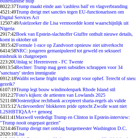
buitenlandse hulp
80
22:37
Trump maakt einde aan 'cashless bail' en vlagverbranding
45
21:49
Trump dreigt met sancties tegen EU-functionarissen om
Digital Services Act
125
07:49
Asielzoeker die Lisa vermoordde komt waarschijnlijk uit
Nigeria
29
17:42
Boek van Epstein-slachtoffer Giuffre onthult nieuwe details,
komt in oktober uit
38
15:42
Formule 1-race op Zandvoort opnieuw niet uitverkocht
64
14:58
NRC: jongeren gemanipuleerd tot geweld en seksueel
misbruik in chatgroepen
2
23:20
Uitslag sc Heerenveen - FC Twente
69
13:54
Rechter: Trump mag geen subsidies schrappen voor 34
'sanctuary' steden immigratie
69
12:18
Walibi reclame fright nights zorgt voor ophef. Terecht of sneu
gezeik?
61
07:19
Trump legt bouw windmolenpark Rhode Island stil
10
12:27
Foto's kijken: de artiesten van Lowlands 2025
52
11:08
Oostenrijkse rechtbank accepteert sharia-regels als valide
33
15:12
'Actievoerders' blokkeren pride optocht Zwolle want niet
L2SHBTIQAA++ genoeg
64
11:41
Maxwell verdedigt Trump en Clinton in Epstein-interview:
"Trump nooit ongepast gezien"
32
14:46
Trump dreigt met ontslag burgemeester Washington D.C.
20
20:10
Lisa