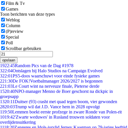
Film & Tv
Games
Toon berichten van deze types
Weblog
Column
(P)review
Special
Poll
Scrollbar gebruiken
opslaan
19
22:45
Random Pics van de Dag #1978
3
22:04
Ontslagen bij Halo Studios na Campaign Evolved
3
22:01
PS5-doos waarschuwt voor einde fysieke games
2
21:30
De FOK!Voetbalmanager 2026/2027 is begonnen
2
21:03
Le Court wint na nerveuze finale, Pieterse derde
15
20:40
NPO-manager Menno de Boer geschorst na dickpic in
groepsapp
13
20:11
Duitser (93) crasht met quad tegen boom, vier gewonden
28
20:03
Trump wil dat J.D. Vance hem in 2028 opvolgt
1
19:50
Lemmen boekt eerste profzege in zware Ronde van Polen-rit
10
19:42
'Zwarte weduwes' in Rusland trouwen soldaten voor
overlijdensuitkering
11
18:20
Zangeres en Idols-jurylid Jerney Kaagman op 79-jarige leeftijd