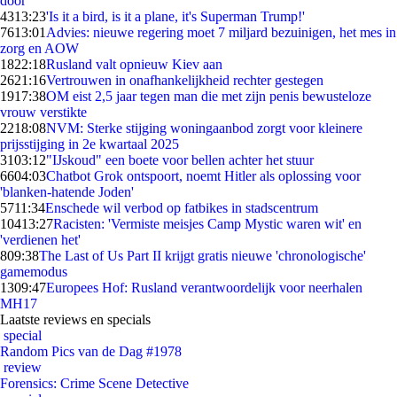
door
43
13:23
'Is it a bird, is it a plane, it's Superman Trump!'
76
13:01
Advies: nieuwe regering moet 7 miljard bezuinigen, het mes in
zorg en AOW
18
22:18
Rusland valt opnieuw Kiev aan
26
21:16
Vertrouwen in onafhankelijkheid rechter gestegen
19
17:38
OM eist 2,5 jaar tegen man die met zijn penis bewusteloze
vrouw verstikte
22
18:08
NVM: Sterke stijging woningaanbod zorgt voor kleinere
prijsstijging in 2e kwartaal 2025
31
03:12
"IJskoud" een boete voor bellen achter het stuur
66
04:03
Chatbot Grok ontspoort, noemt Hitler als oplossing voor
'blanken-hatende Joden'
57
11:34
Enschede wil verbod op fatbikes in stadscentrum
104
13:27
Racisten: 'Vermiste meisjes Camp Mystic waren wit' en
'verdienen het'
8
09:38
The Last of Us Part II krijgt gratis nieuwe 'chronologische'
gamemodus
13
09:47
Europees Hof: Rusland verantwoordelijk voor neerhalen
MH17
Laatste reviews en specials
special
Random Pics van de Dag #1978
review
Forensics: Crime Scene Detective