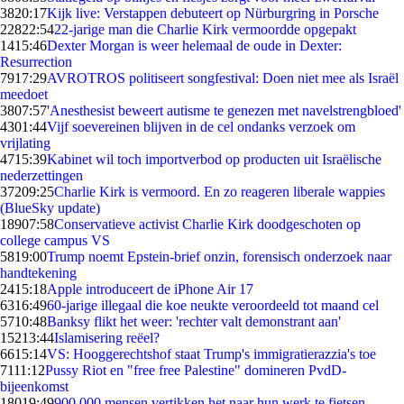
38
20:17
Kijk live: Verstappen debuteert op Nürburgring in Porsche
228
22:54
22-jarige man die Charlie Kirk vermoordde opgepakt
14
15:46
Dexter Morgan is weer helemaal de oude in Dexter:
Resurrection
79
17:29
AVROTROS politiseert songfestival: Doen niet mee als Israël
meedoet
38
07:57
'Anesthesist beweert autisme te genezen met navelstrengbloed'
43
01:44
Vijf soevereinen blijven in de cel ondanks verzoek om
vrijlating
47
15:39
Kabinet wil toch importverbod op producten uit Israëlische
nederzettingen
372
09:25
Charlie Kirk is vermoord. En zo reageren liberale wappies
(BlueSky update)
189
07:58
Conservatieve activist Charlie Kirk doodgeschoten op
college campus VS
58
19:00
Trump noemt Epstein-brief onzin, forensisch onderzoek naar
handtekening
24
15:18
Apple introduceert de iPhone Air 17
63
16:49
60-jarige illegaal die koe neukte veroordeeld tot maand cel
57
10:48
Banksy flikt het weer: 'rechter valt demonstrant aan'
152
13:44
Islamisering reëel?
66
15:14
VS: Hooggerechtshof staat Trump's immigratierazzia's toe
71
11:12
Pussy Riot en "free free Palestine" domineren PvdD-
bijeenkomst
180
19:49
900.000 mensen vertikken het naar hun werk te fietsen