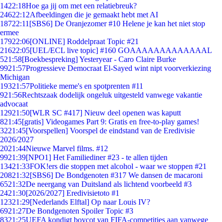
14
22:18
Hoe ga jij om met een relatiebreuk?
246
22:12
Afbeeldingen die je gemaakt hebt met AI
187
22:11
[SBS6] De Oranjezomer #10 Helene je kan het niet stop
ermee
179
22:06
[ONLINE] Roddelpraat Topic #21
216
22:05
[UEL/ECL live topic] #160 GOAAAAAAAAAAAAAL
5
21:58
[Boekbespreking] Yesteryear - Caro Claire Burke
99
21:57
Progressieve Democraat El-Sayed wint nipt voorverkiezing
Michigan
193
21:57
Politieke meme's en spotprenten #11
9
21:56
Rechtszaak dodelijk ongeluk uitgesteld vanwege vakantie
advocaat
129
21:50
[WLR SC #417] Nieuw deel openen was kaputt
8
21:45
[gratis] Videogames Part 9: Gratis en free-to-play games!
32
21:45
[Voorspellen] Voorspel de eindstand van de Eredivisie
2026/2027
20
21:44
Nieuwe Marvel films. #12
99
21:39
[NPO1] Het Familiediner #23 - te allen tijden
134
21:33
FOK!ers die stoppen met alcohol - waar we stoppen #21
208
21:32
[SBS6] De Bondgenoten #317 We dansen de macaroni
65
21:32
De neergang van Duitsland als lichtend voorbeeld #3
24
21:30
[2026/2027] Eredivisietoto #1
123
21:29
[Nederlands Elftal] Op naar Louis IV?
69
21:27
De Bondgenoten Spoiler Topic #3
83
21:25
UEFA kondigt boycot van FIFA-competities aan vanwege