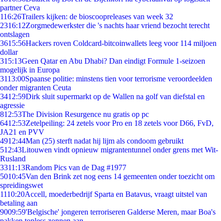
partner Ceva
1
16:26
Trailers kijken: de bioscoopreleases van week 32
23
16:12
Zorgmedewerkster die 's nachts haar vriend bezocht terecht
ontslagen
36
15:56
Hackers roven Coldcard-bitcoinwallets leeg voor 114 miljoen
dollar
3
15:13
Geen Qatar en Abu Dhabi? Dan eindigt Formule 1-seizoen
mogelijk in Europa
31
13:00
Spaanse politie: minstens tien voor terrorisme veroordeelden
onder migranten Ceuta
34
12:59
Dirk sluit supermarkt op de Wallen na golf van diefstal en
agressie
8
12:53
The Division Resurgence nu gratis op pc
64
12:53
Zetelpeiling: 24 zetels voor Pro en 18 zetels voor D66, FvD,
JA21 en PVV
49
12:44
Man (25) sterft nadat hij lijm als condoom gebruikt
5
12:43
Litouwen vindt opnieuw migrantentunnel onder grens met Wit-
Rusland
33
11:13
Random Pics van de Dag #1977
50
10:45
Van den Brink zet nog eens 14 gemeenten onder toezicht om
spreidingswet
11
10:20
Accell, moederbedrijf Sparta en Batavus, vraagt uitstel van
betaling aan
90
09:59
'Belgische' jongeren terroriseren Galderse Meren, maar Boa's
pakken topless zonnen aan