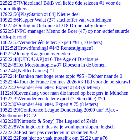
225
22:57
[Videoland] B&B vol liefde 6de seizoen #1 voor de
vooruitkijkers
179
22:56
[PlayStation #184] Nieuw deel
109
22:56
Kapper Walat (27) slachtoffer van vernielingen
50
22:56
Oorlog in Oekraïne #1318 Drone baby drone
95
22:54
NPO-manager Menno de Boer (47) op non-actief stuurde
dick-pic rond
140
22:52
Verander één letter: Expert #91 (10 letters)
11
22:52
[Crowdfunding] #443 Rentestijgingen?
60
22:52
Jerney Kaagman overleden
255
22:48
[UFO/UAP] #16 The Age of Disclosure
75
22:48
Het Moestuintopic #37 Bloesem in de bomen
55
22:46
[Netflix Games] #1
267
22:44
Banken met hoge rente topic #95 - Dichter naar de 0
235
22:44
Tour de France femmes 2026 #3 Tijd voor de borstcrawl
47
22:42
Verander één letter: Expert #143 (9 letters)
11
22:40
Levenslang voor man die inreed op betogers in München
197
22:35
Verander een letter expert (7lettereditie) #50
12
22:30
Verander één letter. Expert # 75 (8 letters)
195
22:29
[Conference League Donderdag 20:00 uur] Ajax -
Shelbourne FC #2
43
22:28
[Nintendo & Sony] The Legend of Zelda
38
22:28
Woningtekort: dus ga je woningen slopen, logisch
272
22:24
Post hier pas overleden muzikanten #32
180
22:22
Post hier zo vaak mogelijk om 22:22 uur #76