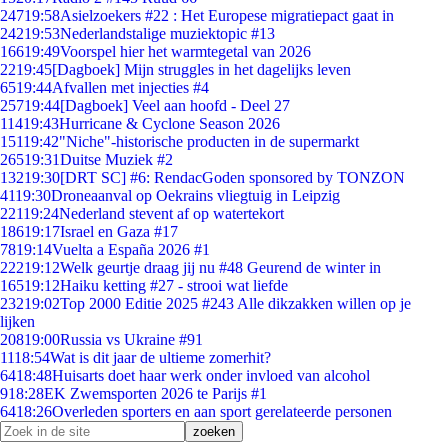
247
19:58
Asielzoekers #22 : Het Europese migratiepact gaat in
242
19:53
Nederlandstalige muziektopic #13
166
19:49
Voorspel hier het warmtegetal van 2026
22
19:45
[Dagboek] Mijn struggles in het dagelijks leven
65
19:44
Afvallen met injecties #4
257
19:44
[Dagboek] Veel aan hoofd - Deel 27
114
19:43
Hurricane & Cyclone Season 2026
151
19:42
"Niche"-historische producten in de supermarkt
265
19:31
Duitse Muziek #2
132
19:30
[DRT SC] #6: RendacGoden sponsored by TONZON
41
19:30
Droneaanval op Oekrains vliegtuig in Leipzig
221
19:24
Nederland stevent af op watertekort
186
19:17
Israel en Gaza #17
78
19:14
Vuelta a España 2026 #1
222
19:12
Welk geurtje draag jij nu #48 Geurend de winter in
165
19:12
Haiku ketting #27 - strooi wat liefde
232
19:02
Top 2000 Editie 2025 #243 Alle dikzakken willen op je
lijken
208
19:00
Russia vs Ukraine #91
11
18:54
Wat is dit jaar de ultieme zomerhit?
64
18:48
Huisarts doet haar werk onder invloed van alcohol
9
18:28
EK Zwemsporten 2026 te Parijs #1
64
18:26
Overleden sporters en aan sport gerelateerde personen