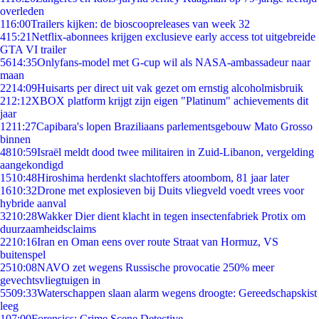
overleden
1
16:00
Trailers kijken: de bioscoopreleases van week 32
4
15:21
Netflix-abonnees krijgen exclusieve early access tot uitgebreide
GTA VI trailer
56
14:35
Onlyfans-model met G-cup wil als NASA-ambassadeur naar
maan
22
14:09
Huisarts per direct uit vak gezet om ernstig alcoholmisbruik
2
12:12
XBOX platform krijgt zijn eigen "Platinum" achievements dit
jaar
12
11:27
Capibara's lopen Braziliaans parlementsgebouw Mato Grosso
binnen
48
10:59
Israël meldt dood twee militairen in Zuid-Libanon, vergelding
aangekondigd
15
10:48
Hiroshima herdenkt slachtoffers atoombom, 81 jaar later
16
10:32
Drone met explosieven bij Duits vliegveld voedt vrees voor
hybride aanval
32
10:28
Wakker Dier dient klacht in tegen insectenfabriek Protix om
duurzaamheidsclaims
22
10:16
Iran en Oman eens over route Straat van Hormuz, VS
buitenspel
25
10:08
NAVO zet wegens Russische provocatie 250% meer
gevechtsvliegtuigen in
55
09:33
Waterschappen slaan alarm wegens droogte: Gereedschapskist
leeg
1
07:00
Forensics: Crime Scene Detective