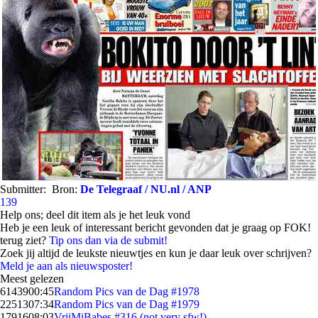
Submitter:
Bron:
De Telegraaf / NU.nl / ANP
139
Help ons; deel dit item als je het leuk vond
Heb je een leuk of interessant bericht gevonden dat je graag op FOK!
terug ziet?
Tip ons dan via de submit!
Zoek jij altijd de leukste nieuwtjes en kun je daar leuk over schrijven?
Meld je aan als nieuwsposter!
Meest gelezen
61439
00:45
Random Pics van de Dag #1978
22513
07:34
Random Pics van de Dag #1979
17916
08:03
VrijMiBabes #316 (not very sfw!)