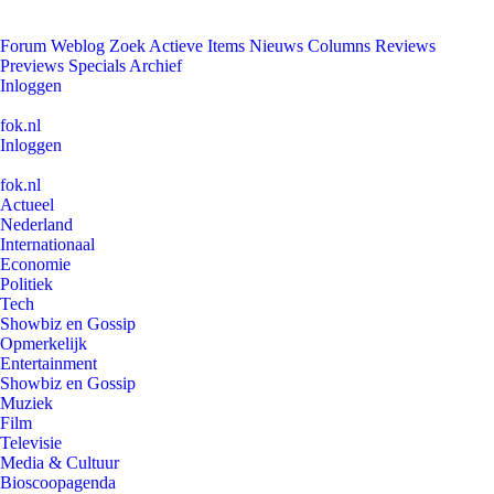
Forum
Weblog
Zoek
Actieve Items
Nieuws
Columns
Reviews
Previews
Specials
Archief
Inloggen
fok.nl
Inloggen
fok.nl
Actueel
Nederland
Internationaal
Economie
Politiek
Tech
Showbiz en Gossip
Opmerkelijk
Entertainment
Showbiz en Gossip
Muziek
Film
Televisie
Media & Cultuur
Bioscoopagenda