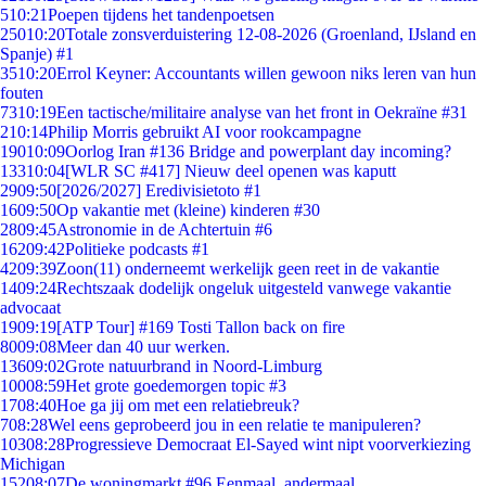
5
10:21
Poepen tijdens het tandenpoetsen
250
10:20
Totale zonsverduistering 12-08-2026 (Groenland, IJsland en
Spanje) #1
35
10:20
Errol Keyner: Accountants willen gewoon niks leren van hun
fouten
73
10:19
Een tactische/militaire analyse van het front in Oekraïne #31
2
10:14
Philip Morris gebruikt AI voor rookcampagne
190
10:09
Oorlog Iran #136 Bridge and powerplant day incoming?
133
10:04
[WLR SC #417] Nieuw deel openen was kaputt
29
09:50
[2026/2027] Eredivisietoto #1
16
09:50
Op vakantie met (kleine) kinderen #30
28
09:45
Astronomie in de Achtertuin #6
162
09:42
Politieke podcasts #1
42
09:39
Zoon(11) onderneemt werkelijk geen reet in de vakantie
14
09:24
Rechtszaak dodelijk ongeluk uitgesteld vanwege vakantie
advocaat
19
09:19
[ATP Tour] #169 Tosti Tallon back on fire
80
09:08
Meer dan 40 uur werken.
136
09:02
Grote natuurbrand in Noord-Limburg
100
08:59
Het grote goedemorgen topic #3
17
08:40
Hoe ga jij om met een relatiebreuk?
7
08:28
Wel eens geprobeerd jou in een relatie te manipuleren?
103
08:28
Progressieve Democraat El-Sayed wint nipt voorverkiezing
Michigan
152
08:07
De woningmarkt #96 Eenmaal, andermaal