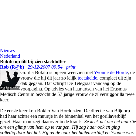
Nieuws
Nederland
Bokito op tilt bij zien slachtoffer
Rob (R@b)
29-12-2007 09:54
print
Gorilla Bokito is bij een weerzien met
Yvonne de Horde
, de
vrouw die hij dit jaar zo lelijk
toetakelde
, compleet uit zijn
dak gegaan. Dat schrijft De Telegraaf vandaag op de
voorpagina. Op advies van haar artsen van het Erasmus
Medisch Centrum bezocht de 57-jarige vrouw de zilverruggorilla twee
keer.
De eerste keer kon Bokito Van Horde zien. De directie van Blijdorp
had haar achter een muurtje in de binnenhal van het gorillaverblijf
gezet. Haar man zegt daarover in de krant:
''Ze keek net om het muurtje
om een glimp van hem op te vangen. Hij zag haar ook en ging
volledig door het lint. Hij rende naar het buitenverblijf en Yvonne was