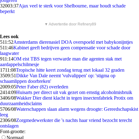
jongeren
320
03:37
Ajax veel te sterk voor Shelbourne, maar houdt schade
beperkt
▼ Advertentie door Refinery89
Lees ook
5
11:52
Amsterdams dierenasiel DOA overspoeld met babykonijntjes
5
11:46
Kabinet geeft bedrijven geen compensatie voor schade door
laagwater
9
11:14
OM eist TBS tegen verwarde man die agenten stak met
aardappelschilmesje
17
11:08
Tropische hitte keert zondag terug met lokaal 32 graden
35
09:51
Dikke Van Dale neemt 'vulvalippen' op: 'stigma op
schaamlippen doorbreken'
20
09:05
Peter Faber (82) overleden
24
14:09
Huisarts per direct uit vak gezet om ernstig alcoholmisbruik
34
06/08
Wakker Dier dient klacht in tegen insectenfabriek Protix om
duurzaamheidsclaims
57
06/08
Waterschappen slaan alarm wegens droogte: Gereedschapskist
leeg
23
06/08
Zorgmedewerkster die 's nachts haar vriend bezocht terecht
ontslagen
Font-grootte:
Normaal