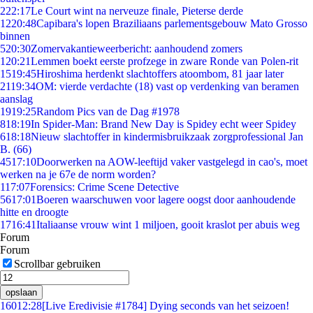
2
22:17
Le Court wint na nerveuze finale, Pieterse derde
12
20:48
Capibara's lopen Braziliaans parlementsgebouw Mato Grosso
binnen
5
20:30
Zomervakantieweerbericht: aanhoudend zomers
1
20:21
Lemmen boekt eerste profzege in zware Ronde van Polen-rit
15
19:45
Hiroshima herdenkt slachtoffers atoombom, 81 jaar later
21
19:34
OM: vierde verdachte (18) vast op verdenking van beramen
aanslag
19
19:25
Random Pics van de Dag #1978
8
18:19
In Spider-Man: Brand New Day is Spidey echt weer Spidey
6
18:18
Nieuw slachtoffer in kindermisbruikzaak zorgprofessional Jan
B. (66)
45
17:10
Doorwerken na AOW-leeftijd vaker vastgelegd in cao's, moet
werken na je 67e de norm worden?
1
17:07
Forensics: Crime Scene Detective
56
17:01
Boeren waarschuwen voor lagere oogst door aanhoudende
hitte en droogte
17
16:41
Italiaanse vrouw wint 1 miljoen, gooit kraslot per abuis weg
Forum
Forum
Scrollbar gebruiken
opslaan
160
12:28
[Live Eredivisie #1784] Dying seconds van het seizoen!