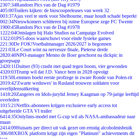
23
07:34
Random Pics van de Dag #1979
4
05:00
Trailers kijken: de bioscoopreleases van week 32
0
03:37
Ajax veel te sterk voor Shelbourne, maar houdt schade beperkt
0
02:34
Nieuwkomers schitteren bij ruime Europese zege FC Twente
19
00:45
Random Pics van de Dag #1978
12
22:04
Ontslagen bij Halo Studios na Campaign Evolved
13
22:01
PS5-doos waarschuwt voor einde fysieke games
2
21:30
De FOK!Voetbalmanager 2026/2027 is begonnen
2
21:03
Le Court wint na nerveuze finale, Pieterse derde
28
20:40
NPO-manager Menno de Boer geschorst na dickpic in
groepsapp
24
20:11
Duitser (93) crasht met quad tegen boom, vier gewonden
43
20:03
Trump wil dat J.D. Vance hem in 2028 opvolgt
1
19:50
Lemmen boekt eerste profzege in zware Ronde van Polen-rit
20
19:42
'Zwarte weduwes' in Rusland trouwen soldaten voor
overlijdensuitkering
14
18:20
Zangeres en Idols-jurylid Jerney Kaagman op 79-jarige leeftijd
overleden
10
15:21
Netflix-abonnees krijgen exclusieve early access tot
uitgebreide GTA VI trailer
64
14:35
Onlyfans-model met G-cup wil als NASA-ambassadeur naar
maan
24
14:09
Huisarts per direct uit vak gezet om ernstig alcoholmisbruik
3
06/08
XBOX platform krijgt zijn eigen "Platinum" achievements dit
jaar