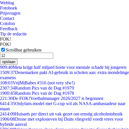
Weblog
Fotoboek
Prijsvragen
Contact
Colofon
Feedback
Tip de redactie
FOK!
FOK!
Scrollbar gebruiken
opslaan
9
09:40
Meta krijgt half miljard boete voor mentale schade bij jongeren
15
09:37
Denemarken pakt AI-gebruik in scholen aan: extra mondelinge
examens
1
08:03
VrijMiBabes #316 (not very sfw!)
23
07:34
Random Pics van de Dag #1979
19
00:45
Random Pics van de Dag #1978
2
21:30
De FOK!Voetbalmanager 2026/2027 is begonnen
64
14:35
Onlyfans-model met G-cup wil als NASA-ambassadeur naar
maan
24
14:09
Huisarts per direct uit vak gezet om ernstig alcoholmisbruik
19
06/08
Drone met explosieven bij Duits vliegveld voedt vrees voor
hybride aanval