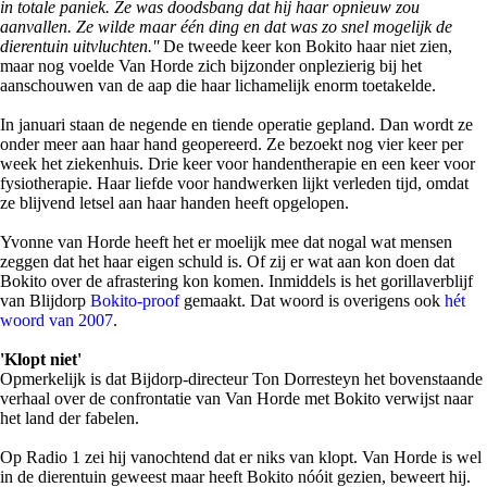
in totale paniek. Ze was doodsbang dat hij haar opnieuw zou
aanvallen. Ze wilde maar één ding en dat was zo snel mogelijk de
dierentuin uitvluchten.''
De tweede keer kon Bokito haar niet zien,
maar nog voelde Van Horde zich bijzonder onplezierig bij het
aanschouwen van de aap die haar lichamelijk enorm toetakelde.
In januari staan de negende en tiende operatie gepland. Dan wordt ze
onder meer aan haar hand geopereerd. Ze bezoekt nog vier keer per
week het ziekenhuis. Drie keer voor handentherapie en een keer voor
fysiotherapie. Haar liefde voor handwerken lijkt verleden tijd, omdat
ze blijvend letsel aan haar handen heeft opgelopen.
Yvonne van Horde heeft het er moelijk mee dat nogal wat mensen
zeggen dat het haar eigen schuld is. Of zij er wat aan kon doen dat
Bokito over de afrastering kon komen. Inmiddels is het gorillaverblijf
van Blijdorp
Bokito-proof
gemaakt. Dat woord is overigens ook
hét
woord van 2007
.
'Klopt niet'
Opmerkelijk is dat Bijdorp-directeur Ton Dorresteyn het bovenstaande
verhaal over de confrontatie van Van Horde met Bokito verwijst naar
het land der fabelen.
Op Radio 1 zei hij vanochtend dat er niks van klopt. Van Horde is wel
in de dierentuin geweest maar heeft Bokito nóóit gezien, beweert hij.