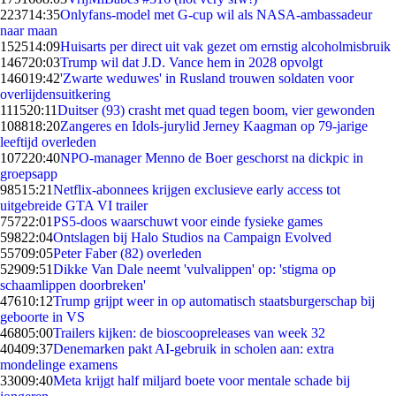
2237
14:35
Onlyfans-model met G-cup wil als NASA-ambassadeur
naar maan
1525
14:09
Huisarts per direct uit vak gezet om ernstig alcoholmisbruik
1467
20:03
Trump wil dat J.D. Vance hem in 2028 opvolgt
1460
19:42
'Zwarte weduwes' in Rusland trouwen soldaten voor
overlijdensuitkering
1115
20:11
Duitser (93) crasht met quad tegen boom, vier gewonden
1088
18:20
Zangeres en Idols-jurylid Jerney Kaagman op 79-jarige
leeftijd overleden
1072
20:40
NPO-manager Menno de Boer geschorst na dickpic in
groepsapp
985
15:21
Netflix-abonnees krijgen exclusieve early access tot
uitgebreide GTA VI trailer
757
22:01
PS5-doos waarschuwt voor einde fysieke games
598
22:04
Ontslagen bij Halo Studios na Campaign Evolved
557
09:05
Peter Faber (82) overleden
529
09:51
Dikke Van Dale neemt 'vulvalippen' op: 'stigma op
schaamlippen doorbreken'
476
10:12
Trump grijpt weer in op automatisch staatsburgerschap bij
geboorte in VS
468
05:00
Trailers kijken: de bioscoopreleases van week 32
404
09:37
Denemarken pakt AI-gebruik in scholen aan: extra
mondelinge examens
330
09:40
Meta krijgt half miljard boete voor mentale schade bij