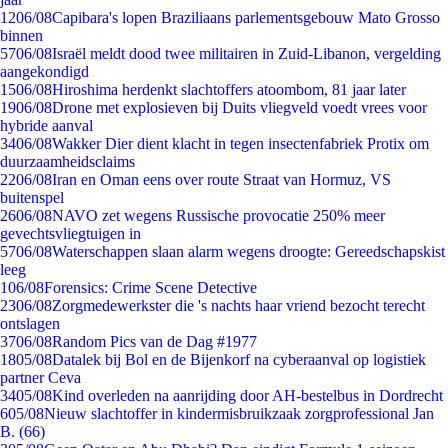
12
06/08
Capibara's lopen Braziliaans parlementsgebouw Mato Grosso
binnen
57
06/08
Israël meldt dood twee militairen in Zuid-Libanon, vergelding
aangekondigd
15
06/08
Hiroshima herdenkt slachtoffers atoombom, 81 jaar later
19
06/08
Drone met explosieven bij Duits vliegveld voedt vrees voor
hybride aanval
34
06/08
Wakker Dier dient klacht in tegen insectenfabriek Protix om
duurzaamheidsclaims
22
06/08
Iran en Oman eens over route Straat van Hormuz, VS
buitenspel
26
06/08
NAVO zet wegens Russische provocatie 250% meer
gevechtsvliegtuigen in
57
06/08
Waterschappen slaan alarm wegens droogte: Gereedschapskist
leeg
1
06/08
Forensics: Crime Scene Detective
23
06/08
Zorgmedewerkster die 's nachts haar vriend bezocht terecht
ontslagen
37
06/08
Random Pics van de Dag #1977
18
05/08
Datalek bij Bol en de Bijenkorf na cyberaanval op logistiek
partner Ceva
34
05/08
Kind overleden na aanrijding door AH-bestelbus in Dordrecht
6
05/08
Nieuw slachtoffer in kindermisbruikzaak zorgprofessional Jan
B. (66)