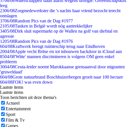
57
06/08
Waterschappen slaan alarm wegens droogte: Gereedschapskist
leeg
23
06/08
Zorgmedewerkster die 's nachts haar vriend bezocht terecht
ontslagen
37
06/08
Random Pics van de Dag #1977
21
05/08
Tanken in België wordt nóg aantrekkelijker
34
05/08
Dirk sluit supermarkt op de Wallen na golf van diefstal en
agressie
12
05/08
Random Pics van de Dag #1976
6
04/08
Kraftwerk brengt ruimteschip terug naar Eindhoven
20
04/08
Apple vecht Britse eis tot inbouwen backdoor in iCloud aan
85
04/08
'Witte' mannen discrimineren is volgens OM geen enkel
probleem
30
04/08
Ceuta-leider noemt Marokkaanse grensaanval door migranten
'gruweldaad'
6
04/08
Grote natuurbrand Boschhuizerbergen groeit naar 100 hectare
6
04/08
FOK! was even down
Laatste items
Laatste items
Toon berichten uit deze thema's
Actueel
Entertainment
Sport
Film & Tv
Games