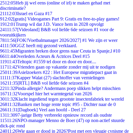
25
12:05
Heb jij wel eens (online of irl) te maken gehad met
discriminatie?
211
12:03
Israel en Gaza #17
9
12:02
[gratis] Videogames Part 9: Gratis en free-to-play games!
19
12:01
Trump wil dat J.D. Vance hem in 2028 opvolgt
241
11:57
[Videoland] B&B vol liefde 6de seizoen #1 voor de
vooruitkijkers
78
11:56
[FOK!Voetbalmanager 2026/2027] #1 We zijn er weer
41
11:50
GGZ heeft mij gezond verklaard.
96
11:45
Migranten breken door grens naar Ceuta in Spanje,l #10
66
11:44
Overleden Acteurs & Actrices Deel #15
119
11:43
Teltopic #1559 tel door en door en door....
117
11:42
Vrienden gaan op vakantie zonder mij uit te nodigen
250
11:39
Asielzoekers #22 : Het Europese migratiepact gaat in
111
11:37
Kapper Walat (27) slachtoffer van vernielingen
162
11:35
[RTL] B&B vol liefde 6de seizoen #4
22
11:32
Pinda-allergie? Andermans poep slikken helpt misschien
167
11:32
Voorspel hier het warmtegetal van 2026
30
11:32
Klacht ingediend tegen grootste insectenfabriek ter wereld
268
11:32
Banken met hoge rente topic #95 - Dichter naar de 0
266
11:31
[Dagboek] Veel aan hoofd - Deel 27
13
11:30
97-jarige Betty verbreekt opnieuw record als oudste
115
11:26
NPO-manager Menno de Boer (47) op non-actief stuurde
dick-pic rond
240
11:26
Wie gaan er dood in 2026?Post met een vleugje cynisme de