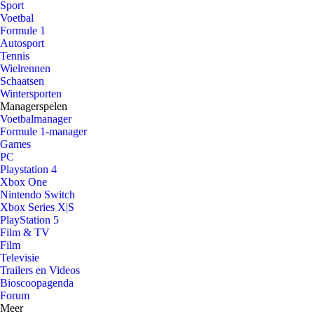
Sport
Voetbal
Formule 1
Autosport
Tennis
Wielrennen
Schaatsen
Wintersporten
Managerspelen
Voetbalmanager
Formule 1-manager
Games
PC
Playstation 4
Xbox One
Nintendo Switch
Xbox Series X|S
PlayStation 5
Film & TV
Film
Televisie
Trailers en Videos
Bioscoopagenda
Forum
Meer