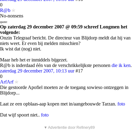
0
R@b
No-nonsens
quote:
Op zaterdag 29 december 2007 @ 09:59 schreef Longmen het
volgende:
Onzin Telegraaf bericht. De directeur van Blijdorp meldt dat hij van
niets weet. Er even bij melden misschien?
Ik wist dat (nog) niet.
Maar heb het er inmiddels bijgezet.
R@b is inderdaad één van de verschrikkelijkste personen
die ik ken
.
zaterdag 29 december 2007, 10:13 uur
#17
0
ArfArf
Die gestoorde Apofiel moeten ze de toegang sowieso ontzeggen in
Blijdorp...
Laat ze een opblaas-aap kopen met in/aangebouwde Tarzan.
foto
Dat wijf spoort niet..
foto
▼ Advertentie door Refinery89