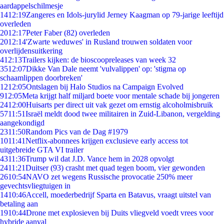
aardappelschilmesje
14
12:19
Zangeres en Idols-jurylid Jerney Kaagman op 79-jarige leeftijd
overleden
20
12:17
Peter Faber (82) overleden
20
12:14
'Zwarte weduwes' in Rusland trouwen soldaten voor
overlijdensuitkering
4
12:13
Trailers kijken: de bioscoopreleases van week 32
35
12:07
Dikke Van Dale neemt 'vulvalippen' op: 'stigma op
schaamlippen doorbreken'
12
12:05
Ontslagen bij Halo Studios na Campaign Evolved
9
12:05
Meta krijgt half miljard boete voor mentale schade bij jongeren
24
12:00
Huisarts per direct uit vak gezet om ernstig alcoholmisbruik
57
11:51
Israël meldt dood twee militairen in Zuid-Libanon, vergelding
aangekondigd
23
11:50
Random Pics van de Dag #1979
10
11:41
Netflix-abonnees krijgen exclusieve early access tot
uitgebreide GTA VI trailer
43
11:36
Trump wil dat J.D. Vance hem in 2028 opvolgt
24
11:21
Duitser (93) crasht met quad tegen boom, vier gewonden
26
10:54
NAVO zet wegens Russische provocatie 250% meer
gevechtsvliegtuigen in
14
10:46
Accell, moederbedrijf Sparta en Batavus, vraagt uitstel van
betaling aan
19
10:44
Drone met explosieven bij Duits vliegveld voedt vrees voor
hybride aanval