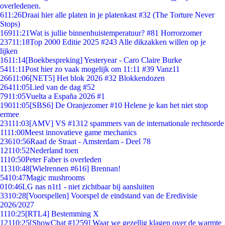
overledenen.
6
11:26
Draai hier alle platen in je platenkast #32 (The Torture Never
Stops)
169
11:21
Wat is jullie binnenhuistemperatuur? #81 Horrorzomer
237
11:18
Top 2000 Editie 2025 #243 Alle dikzakken willen op je
lijken
16
11:14
[Boekbespreking] Yesteryear - Caro Claire Burke
54
11:11
Post hier zo vaak mogelijk om 11:11 #39 Vanz11
266
11:06
[NET5] Het blok 2026 #32 Blokkendozen
264
11:05
Lied van de dag #52
79
11:05
Vuelta a España 2026 #1
190
11:05
[SBS6] De Oranjezomer #10 Helene je kan het niet stop
ermee
231
11:03
[AMV] VS #1312 spammers van de internationale rechtsorde
11
11:00
Meest innovatieve game mechanics
236
10:56
Raad de Straat - Amsterdam - Deel 78
121
10:52
Nederland toen
11
10:50
Peter Faber is overleden
113
10:48
[Wielrennen #616] Brennan!
54
10:47
Magic mushrooms
0
10:46
LG nas n1t1 - niet zichtbaar bij aansluiten
33
10:28
[Voorspellen] Voorspel de eindstand van de Eredivisie
2026/2027
11
10:25
[RTL4] Bestemming X
121
10:25
[ShowChat #1259] Waar we gezellig klagen over de warmte