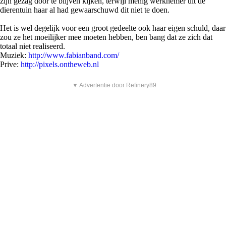
zijn gezag door te blijven kijken, terwijl menig werknemer uit de
dierentuin haar al had gewaarschuwd dit niet te doen.
Het is wel degelijk voor een groot gedeelte ook haar eigen schuld, daar
zou ze het moeilijker mee moeten hebben, ben bang dat ze zich dat
totaal niet realiseerd.
Muziek:
http://www.fabianband.com/
Prive:
http://pixels.ontheweb.nl
▼ Advertentie door Refinery89