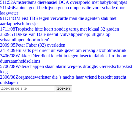
5
11:52
Amsterdams dierenasiel DOA overspoeld met babykonijntjes
5
11:46
Kabinet geeft bedrijven geen compensatie voor schade door
laagwater
9
11:14
OM eist TBS tegen verwarde man die agenten stak met
aardappelschilmesje
17
11:08
Tropische hitte keert zondag terug met lokaal 32 graden
35
09:51
Dikke Van Dale neemt 'vulvalippen' op: 'stigma op
schaamlippen doorbreken'
20
09:05
Peter Faber (82) overleden
24
14:09
Huisarts per direct uit vak gezet om ernstig alcoholmisbruik
34
06/08
Wakker Dier dient klacht in tegen insectenfabriek Protix om
duurzaamheidsclaims
57
06/08
Waterschappen slaan alarm wegens droogte: Gereedschapskist
leeg
23
06/08
Zorgmedewerkster die 's nachts haar vriend bezocht terecht
ontslagen