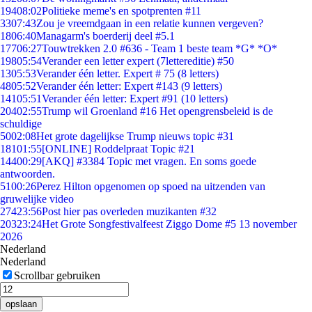
194
08:02
Politieke meme's en spotprenten #11
33
07:43
Zou je vreemdgaan in een relatie kunnen vergeven?
18
06:40
Managarm's boerderij deel #5.1
177
06:27
Touwtrekken 2.0 #636 - Team 1 beste team *G* *O*
198
05:54
Verander een letter expert (7lettereditie) #50
13
05:53
Verander één letter. Expert # 75 (8 letters)
48
05:52
Verander één letter: Expert #143 (9 letters)
141
05:51
Verander één letter: Expert #91 (10 letters)
204
02:55
Trump wil Groenland #16 Het opengrensbeleid is de
schuldige
50
02:08
Het grote dagelijkse Trump nieuws topic #31
181
01:55
[ONLINE] Roddelpraat Topic #21
144
00:29
[AKQ] #3384 Topic met vragen. En soms goede
antwoorden.
51
00:26
Perez Hilton opgenomen op spoed na uitzenden van
gruwelijke video
274
23:56
Post hier pas overleden muzikanten #32
203
23:24
Het Grote Songfestivalfeest Ziggo Dome #5 13 november
2026
Nederland
Nederland
Scrollbar gebruiken
opslaan