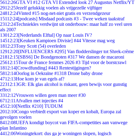
56
12:26
GTA VI #12 GTA VI Extended look 27 Augustus Netflix/YT
29
12:25
Jezelf gelukkig voelen als vrijgezelle vijftiger
248
12:24
Vinted #15 nog-net-niet gratis en verzendgezeur
151
12:24
[podcasts] Misdaad podcasts #3 - Twee weken taakstraf
23
12:24
Techniekles verdwijnt uit onderbouw: maar half zo veel uren
als 2007
130
12:23
[Nederlands Elftal] Op naar Louis IV?
145
12:23
[Keuken Kampioen Divisie] #44 Vitesse mag weg
18
12:23
Tony Scott (54) overleden
129
12:20
[INFLUENCERS #295] Van flodderslinger tot Shrek-crème
218
12:15
[SBS6] De Bondgenoten #317 We dansen de macaroni
256
12:15
Tour de France femmes 2026 #3 Tijd voor de borstcrawl
18
12:14
[Crowdfunding] #443 Rentestijgingen?
58
12:14
Oorlog in Oekraïne #1318 Drone baby drone
47
12:13
Hoe kom je van egels af?
223
12:13
GR: Elk glas alcohol is riskant, geen bewijs voor gunstig
effect
33
12:12
Vrouwen willen geen man meer #30
67
12:11
Afvallen met injecties #4
45
12:10
[Netflix #210] TUDUM
20
12:10
Congo verbiedt export van koper en kobalt, Europa zal
gevolgen voelen
84
12:08
UEFA kondigt boycot van FIFA-competities aan vanwege
plan Infantino
44
12:06
Woningtekort: dus ga je woningen slopen, logisch