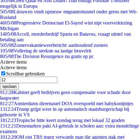
3
05/08
Geen Qatar en Abu Dhabi? Dan eindigt Formule 1-seizoen
mogelijk in Europa
5
05/08
Litouwen vindt opnieuw migrantentunnel onder grens met Wit-
Rusland
46
05/08
Progressieve Democraat El-Sayed wint nipt voorverkiezing
Michigan
14
05/08
Accell, moederbedrijf Sparta en Batavus, vraagt uitstel van
betaling aan
5
05/08
Zomervakantieweerbericht: aanhoudend zomers
1
05/08
Vollering de sterkste na lastige heuvelrit
8
05/08
The Division Resurgence nu gratis op pc
Actieve items
Actieve items
Scrollbar gebruiken
opslaan
9
12:28
Kabinet geeft bedrijven geen compensatie voor schade door
laagwater
8
12:27
Amsterdams dierenasiel DOA overspoeld met babykonijntjes
13
12:24
Trump grijpt weer in op automatisch staatsburgerschap bij
geboorte in VS
18
12:23
Tropische hitte keert zondag terug met lokaal 32 graden
15
12:21
Denemarken pakt AI-gebruik in scholen aan: extra mondelinge
examens
10
12:20
OM eist TBS tegen verwarde man die agenten stak met