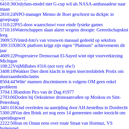
64
10:36
Onlyfans-model met G-cup wil als NASA-ambassadeur naar
maan
28
10:24
NPO-manager Menno de Boer geschorst na dickpic in
groepsapp
13
10:22
PS5-doos waarschuwt voor einde fysieke games
57
10:16
Waterschappen slaan alarm wegens droogte: Gereedschapskist
leeg
39
09:53
Vinted-foto's van vrouwen massaal gedeeld op seksfora
3
09:33
XBOX platform krijgt zijn eigen "Platinum" achievements dit
jaar
46
09:22
Progressieve Democraat El-Sayed wint nipt voorverkiezing
Michigan
1
08:22
VrijMiBabes #316 (not very sfw!)
34
08:18
Wakker Dier dient klacht in tegen insectenfabriek Protix om
duurzaamheidsclaims
85
04:44
'Witte' mannen discrimineren is volgens OM geen enkel
probleem
37
04:13
Random Pics van de Dag #1977
27
03:06
Doden bij Oekraïense droneaanvallen op Moskou en Sint-
Petersburg
34
01:01
Kind overleden na aanrijding door AH-bestelbus in Dordrecht
53
00:28
Van den Brink zet nog eens 14 gemeenten onder toezicht om
spreidingswet
22
22:50
Iran en Oman eens over route Straat van Hormuz, VS
buitenspel