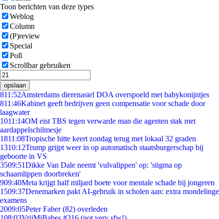
Toon berichten van deze types
Weblog
Column
(P)review
Special
Poll
Scrollbar gebruiken
opslaan
8
11:52
Amsterdams dierenasiel DOA overspoeld met babykonijntjes
8
11:46
Kabinet geeft bedrijven geen compensatie voor schade door
laagwater
10
11:14
OM eist TBS tegen verwarde man die agenten stak met
aardappelschilmesje
18
11:08
Tropische hitte keert zondag terug met lokaal 32 graden
13
10:12
Trump grijpt weer in op automatisch staatsburgerschap bij
geboorte in VS
35
09:51
Dikke Van Dale neemt 'vulvalippen' op: 'stigma op
schaamlippen doorbreken'
9
09:40
Meta krijgt half miljard boete voor mentale schade bij jongeren
15
09:37
Denemarken pakt AI-gebruik in scholen aan: extra mondelinge
examens
20
09:05
Peter Faber (82) overleden
1
08:03
VrijMiBabes #316 (not very sfw!)