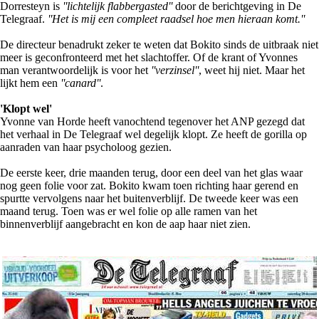
Dorresteyn is
''lichtelijk flabbergasted''
door de berichtgeving in De
Telegraaf.
''Het is mij een compleet raadsel hoe men hieraan komt.''
De directeur benadrukt zeker te weten dat Bokito sinds de uitbraak niet
meer is geconfronteerd met het slachtoffer. Of de krant of Yvonnes
man verantwoordelijk is voor het
''verzinsel''
, weet hij niet. Maar het
lijkt hem een
''canard''
.
'Klopt wel'
Yvonne van Horde heeft vanochtend tegenover het ANP gezegd dat
het verhaal in De Telegraaf wel degelijk klopt. Ze heeft de gorilla op
aanraden van haar psycholoog gezien.
De eerste keer, drie maanden terug, door een deel van het glas waar
nog geen folie voor zat. Bokito kwam toen richting haar gerend en
spurtte vervolgens naar het buitenverblijf. De tweede keer was een
maand terug. Toen was er wel folie op alle ramen van het
binnenverblijf aangebracht en kon de aap haar niet zien.