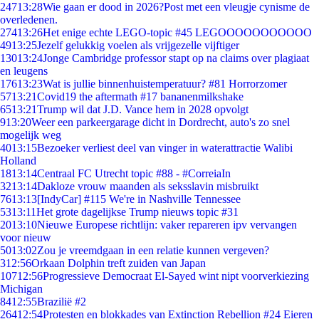
247
13:28
Wie gaan er dood in 2026?Post met een vleugje cynisme de
overledenen.
274
13:26
Het enige echte LEGO-topic #45 LEGOOOOOOOOOOO
49
13:25
Jezelf gelukkig voelen als vrijgezelle vijftiger
130
13:24
Jonge Cambridge professor stapt op na claims over plagiaat
en leugens
176
13:23
Wat is jullie binnenhuistemperatuur? #81 Horrorzomer
57
13:21
Covid19 the aftermath #17 bananenmilkshake
65
13:21
Trump wil dat J.D. Vance hem in 2028 opvolgt
9
13:20
Weer een parkeergarage dicht in Dordrecht, auto's zo snel
mogelijk weg
40
13:15
Bezoeker verliest deel van vinger in waterattractie Walibi
Holland
18
13:14
Centraal FC Utrecht topic #88 - #CorreiaIn
32
13:14
Dakloze vrouw maanden als seksslavin misbruikt
76
13:13
[IndyCar] #115 We're in Nashville Tennessee
53
13:11
Het grote dagelijkse Trump nieuws topic #31
20
13:10
Nieuwe Europese richtlijn: vaker repareren ipv vervangen
voor nieuw
50
13:02
Zou je vreemdgaan in een relatie kunnen vergeven?
3
12:56
Orkaan Dolphin treft zuiden van Japan
107
12:56
Progressieve Democraat El-Sayed wint nipt voorverkiezing
Michigan
84
12:55
Brazilië #2
264
12:54
Protesten en blokkades van Extinction Rebellion #24 Eieren