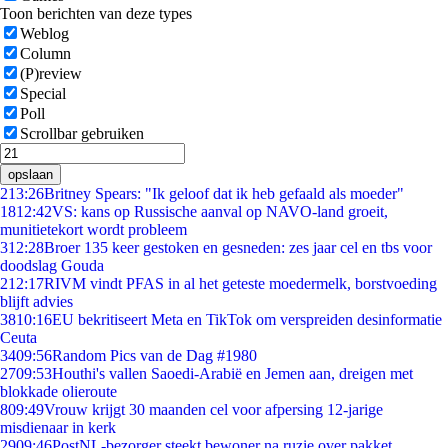
Toon berichten van deze types
Weblog
Column
(P)review
Special
Poll
Scrollbar gebruiken
opslaan
2
13:26
Britney Spears: "Ik geloof dat ik heb gefaald als moeder"
18
12:42
VS: kans op Russische aanval op NAVO-land groeit,
munitietekort wordt probleem
3
12:28
Broer 135 keer gestoken en gesneden: zes jaar cel en tbs voor
doodslag Gouda
2
12:17
RIVM vindt PFAS in al het geteste moedermelk, borstvoeding
blijft advies
38
10:16
EU bekritiseert Meta en TikTok om verspreiden desinformatie
Ceuta
34
09:56
Random Pics van de Dag #1980
27
09:53
Houthi's vallen Saoedi-Arabië en Jemen aan, dreigen met
blokkade olieroute
8
09:49
Vrouw krijgt 30 maanden cel voor afpersing 12-jarige
misdienaar in kerk
29
09:46
PostNL-bezorger steekt bewoner na ruzie over pakket