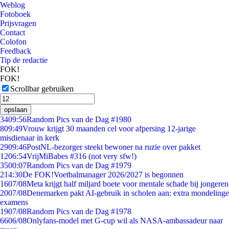
Weblog
Fotoboek
Prijsvragen
Contact
Colofon
Feedback
Tip de redactie
FOK!
FOK!
Scrollbar gebruiken
opslaan
34
09:56
Random Pics van de Dag #1980
8
09:49
Vrouw krijgt 30 maanden cel voor afpersing 12-jarige
misdienaar in kerk
29
09:46
PostNL-bezorger steekt bewoner na ruzie over pakket
12
06:54
VrijMiBabes #316 (not very sfw!)
35
00:07
Random Pics van de Dag #1979
2
14:30
De FOK!Voetbalmanager 2026/2027 is begonnen
16
07/08
Meta krijgt half miljard boete voor mentale schade bij jongeren
20
07/08
Denemarken pakt AI-gebruik in scholen aan: extra mondelinge
examens
19
07/08
Random Pics van de Dag #1978
66
06/08
Onlyfans-model met G-cup wil als NASA-ambassadeur naar