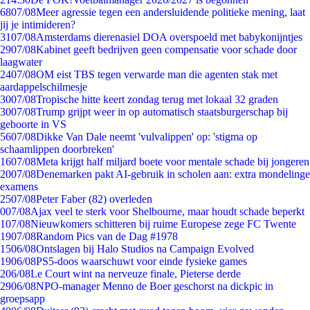
68
07/08
Meer agressie tegen een andersluidende politieke mening, laat
jij je intimideren?
31
07/08
Amsterdams dierenasiel DOA overspoeld met babykonijntjes
29
07/08
Kabinet geeft bedrijven geen compensatie voor schade door
laagwater
24
07/08
OM eist TBS tegen verwarde man die agenten stak met
aardappelschilmesje
30
07/08
Tropische hitte keert zondag terug met lokaal 32 graden
30
07/08
Trump grijpt weer in op automatisch staatsburgerschap bij
geboorte in VS
56
07/08
Dikke Van Dale neemt 'vulvalippen' op: 'stigma op
schaamlippen doorbreken'
16
07/08
Meta krijgt half miljard boete voor mentale schade bij jongeren
20
07/08
Denemarken pakt AI-gebruik in scholen aan: extra mondelinge
examens
25
07/08
Peter Faber (82) overleden
0
07/08
Ajax veel te sterk voor Shelbourne, maar houdt schade beperkt
1
07/08
Nieuwkomers schitteren bij ruime Europese zege FC Twente
19
07/08
Random Pics van de Dag #1978
15
06/08
Ontslagen bij Halo Studios na Campaign Evolved
19
06/08
PS5-doos waarschuwt voor einde fysieke games
2
06/08
Le Court wint na nerveuze finale, Pieterse derde
29
06/08
NPO-manager Menno de Boer geschorst na dickpic in
groepsapp