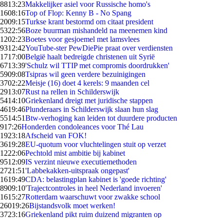
88
13:23
Makkelijker asiel voor Russische homo's
16
08:16
Top of Flop: Kenny B - No Spang
20
09:15
Turkse krant bestormd om citaat president
53
22:56
Boze buurman mishandeld na meenemen kind
12
02:23
Boetes voor gesjoemel met lamsvlees
93
12:42
YouTube-ster PewDiePie praat over verdiensten
17
17:00
België haalt bedreigde christenen uit Syrië
67
13:39
'Schulz wil TTIP met compromis doordrukken'
59
09:08
Tsipras wil geen verdere bezuinigingen
37
02:22
Meisje (16) doet 4 kerels: 9 maanden cel
29
13:07
Rust na rellen in Schilderswijk
54
14:10
Griekenland dreigt met juridische stappen
46
19:46
Plunderaars in Schilderswijk slaan hun slag
55
14:51
Btw-verhoging kan leiden tot duurdere producten
9
17:26
Honderden condoleances voor Thé Lau
19
23:18
Afscheid van FOK!
36
19:28
EU-quotum voor vluchtelingen stuit op verzet
12
22:06
Pechtold mist ambitie bij kabinet
95
12:09
IS verzint nieuwe executiemethoden
27
21:51
'Labbekakken-uitspraak ongepast'
16
19:49
CDA: belastingplan kabinet is 'goede richting'
89
09:10
'Trajectcontroles in heel Nederland invoeren'
16
15:27
Rotterdam waarschuwt voor zwakke school
260
19:26
Bijstandsvolk moet werken!
37
23:16
Griekenland pikt ruim duizend migranten op