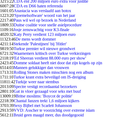
32
15:22
CDA eist 200 miljoen euro extra voor justitie
60
07:28
CDA en D66 haten referenda
16
01:05
Anastacia was verslaafd aan botox
12
23:20
'Sjoemelsoftware' woord van het jaar
22
17:40
Paus wil wel op bezoek in Nederland
18
09:33
Duitse coalitie voor snelle asielprocedure
11
09:16
Josje zenuwachtig voor K3-finale
40
20:32
Katy Perry verdient 123 miljoen euro
113
23:46
De mens wordt dommer
42
11:14
Stekende 'Palestijnen' bij 'Hitler'
98
19:50
Turkse premier wil nieuwe grondwet
67
21:32
Waarnemers kritisch over Turkse verkiezingen
21
18:19
'Ed Sheeran verdient 88.000 euro per show'
24
23:45
Domme soldaat heeft niet door dat zijn kogels op zijn
65
14:03
Mannen gelukkiger dan vrouwen
17
13:31
Rolling Stones maken misschien nog een album
17
11:10
Turkse krant extra beveiligd om IS-dreiging
118
11:42
Turkije weer naar stembus
20
13:09
Spectre vestigt recordaantal bezoekers
28
01:10
Gat in vloer gezaagd voor seks met buuf
130
09:19
Britse moslims: 'Boycot de politie'
22
18:39
Chantal Janzen trekt 1,6 miljoen kijkers
37
03:39
Sexy Bijbel met Scarlett Johansson
29
13:59
VVD: Asscher te voorzichtig over extreme islam
56
12:11
Bruid geen maagd meer, dus doodgegooid