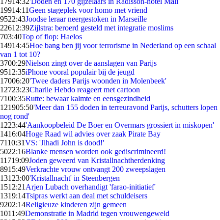
179
14:32
'Doden en 170 gijzelaars in Radisson-hotel Mali'
199
14:11
Geen stageplek voor homo met vriend
95
22:43
Joodse leraar neergestoken in Marseille
226
12:39
Zijlstra: beroerd gesteld met integratie moslims
7
03:40
Top of flop: Haelos
149
14:45
Hoe bang ben jij voor terrorisme in Nederland op een schaal
van 1 tot 10?
37
00:29
Nielson zingt over de aanslagen van Parijs
95
12:35
iPhone vooral populair bij de jeugd
170
06:20
'Twee daders Parijs woonden in Molenbeek'
127
23:23
Charlie Hebdo reageert met cartoon
71
00:35
Rutte: bewaar kalmte en eensgezindheid
1219
05:50
'Meer dan 155 doden in terreuravond Parijs, schutters lopen
nog rond'
12
23:44
'Aankoopbeleid De Boer en Overmars grossiert in miskopen'
14
16:04
Hoge Raad wil advies over zaak Pirate Bay
71
10:31
VS: 'Jihadi John is dood!'
50
22:16
Blanke mensen worden ook gediscrimineerd!
117
19:09
Joden geweerd van Kristallnachtherdenking
89
15:49
Verkrachte vrouw ontvangt 200 zweepslagen
131
23:00
'Kristallnacht' in Steenbergen
15
12:21
Arjen Lubach overhandigt 'farao-initiatief'
13
19:14
Tsipras werkt aan deal met schuldeisers
92
02:14
Religieuze kinderen zijn gemeen
10
11:49
Demonstratie in Madrid tegen vrouwengeweld