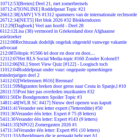
107
12:53
[Breien] Deel 21, met zomerbreisels
187
12:47
[ONLINE] Roddelpraat Topic #21
266
12:38
[AMV] VS #1312 spammers van de internationale rechtsorde
267
12:34
[NET5] Het blok 2026 #32 Blokkendozen
1
12:29
[Dagboek] Veel aan hoofd - Deel 28
61
12:12
Lisa (38) vermoord in Griekenland door Afghaanse
asielzoeker
21
12:08
Rechtszaak dodelijk ongeluk uitgesteld vanwege vakantie
advocaat
2
12:08
Teltopic #1566 tel door en door en door....
121
12:07
Het RLS Social Media-topic #160 Zonder Kolonel!!
211
12:06
[NL] Street View Quiz [#122] - Loogisch toch
110
12:04
Roddelpraat onder vuur: ongepaste opmerkingen
minderjarigen deel 2
141
12:02
[Wielrennen #616] Brennan!
151
11:59
Migranten breken door grens naar Ceuta in Spanje,l #10
281
11:55
Post hier pas overleden muzikanten #32
80
11:50
De Bondgenoten Spoiler Topic #3
148
11:48
[WLR SC #417] Nieuw deel openen was kaputt
204
11:41
Verander een letter expert (7lettereditie) #50
19
11:36
Verander één letter. Expert # 75 (8 letters)
54
11:36
Verander één letter: Expert #143 (9 letters)
164
11:35
[NPO2] Zomergasten 2026 #1
147
11:34
Verander één letter: Expert #91 (10 letters)
251
11:33
Afbeeldingen die je gemaakt hebt met AI