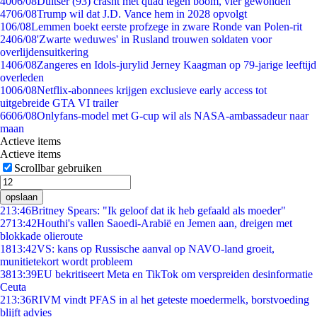
40
06/08
Duitser (93) crasht met quad tegen boom, vier gewonden
47
06/08
Trump wil dat J.D. Vance hem in 2028 opvolgt
1
06/08
Lemmen boekt eerste profzege in zware Ronde van Polen-rit
24
06/08
'Zwarte weduwes' in Rusland trouwen soldaten voor
overlijdensuitkering
14
06/08
Zangeres en Idols-jurylid Jerney Kaagman op 79-jarige leeftijd
overleden
10
06/08
Netflix-abonnees krijgen exclusieve early access tot
uitgebreide GTA VI trailer
66
06/08
Onlyfans-model met G-cup wil als NASA-ambassadeur naar
maan
Actieve items
Actieve items
Scrollbar gebruiken
opslaan
2
13:46
Britney Spears: "Ik geloof dat ik heb gefaald als moeder"
27
13:42
Houthi's vallen Saoedi-Arabië en Jemen aan, dreigen met
blokkade olieroute
18
13:42
VS: kans op Russische aanval op NAVO-land groeit,
munitietekort wordt probleem
38
13:39
EU bekritiseert Meta en TikTok om verspreiden desinformatie
Ceuta
2
13:36
RIVM vindt PFAS in al het geteste moedermelk, borstvoeding
blijft advies