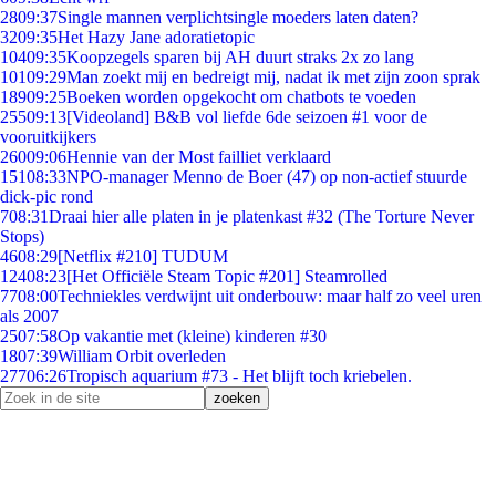
28
09:37
Single mannen verplichtsingle moeders laten daten?
32
09:35
Het Hazy Jane adoratietopic
104
09:35
Koopzegels sparen bij AH duurt straks 2x zo lang
101
09:29
Man zoekt mij en bedreigt mij, nadat ik met zijn zoon sprak
189
09:25
Boeken worden opgekocht om chatbots te voeden
255
09:13
[Videoland] B&B vol liefde 6de seizoen #1 voor de
vooruitkijkers
260
09:06
Hennie van der Most failliet verklaard
151
08:33
NPO-manager Menno de Boer (47) op non-actief stuurde
dick-pic rond
7
08:31
Draai hier alle platen in je platenkast #32 (The Torture Never
Stops)
46
08:29
[Netflix #210] TUDUM
124
08:23
[Het Officiële Steam Topic #201] Steamrolled
77
08:00
Techniekles verdwijnt uit onderbouw: maar half zo veel uren
als 2007
25
07:58
Op vakantie met (kleine) kinderen #30
18
07:39
William Orbit overleden
277
06:26
Tropisch aquarium #73 - Het blijft toch kriebelen.