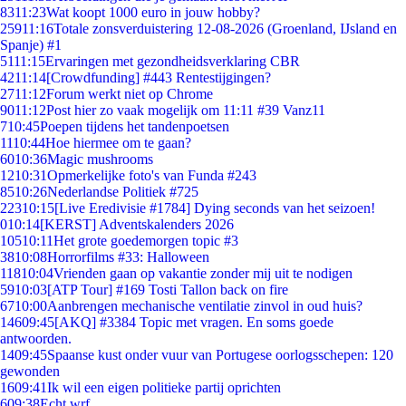
83
11:23
Wat koopt 1000 euro in jouw hobby?
259
11:16
Totale zonsverduistering 12-08-2026 (Groenland, IJsland en
Spanje) #1
51
11:15
Ervaringen met gezondheidsverklaring CBR
42
11:14
[Crowdfunding] #443 Rentestijgingen?
27
11:12
Forum werkt niet op Chrome
90
11:12
Post hier zo vaak mogelijk om 11:11 #39 Vanz11
7
10:45
Poepen tijdens het tandenpoetsen
11
10:44
Hoe hiermee om te gaan?
60
10:36
Magic mushrooms
12
10:31
Opmerkelijke foto's van Funda #243
85
10:26
Nederlandse Politiek #725
223
10:15
[Live Eredivisie #1784] Dying seconds van het seizoen!
0
10:14
[KERST] Adventskalenders 2026
105
10:11
Het grote goedemorgen topic #3
38
10:08
Horrorfilms #33: Halloween
118
10:04
Vrienden gaan op vakantie zonder mij uit te nodigen
59
10:03
[ATP Tour] #169 Tosti Tallon back on fire
67
10:00
Aanbrengen mechanische ventilatie zinvol in oud huis?
146
09:45
[AKQ] #3384 Topic met vragen. En soms goede
antwoorden.
14
09:45
Spaanse kust onder vuur van Portugese oorlogsschepen: 120
gewonden
16
09:41
Ik wil een eigen politieke partij oprichten
6
09:38
Echt wrf