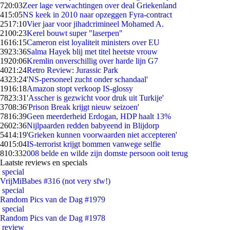
7
20:03
Zeer lage verwachtingen over deal Griekenland
4
15:05
NS keek in 2010 naar opzeggen Fyra-contract
25
17:10
Vier jaar voor jihadcrimineel Mohamed A.
21
00:23
Kerel bouwt super "laserpen"
16
16:15
Cameron eist loyaliteit ministers over EU
39
23:36
Salma Hayek blij met titel heetste vrouw
19
20:06
Kremlin onverschillig over harde lijn G7
40
21:24
Retro Review: Jurassic Park
43
23:24
'NS-personeel zucht onder schandaal'
19
16:18
Amazon stopt verkoop IS-glossy
78
23:31
'Asscher is gezwicht voor druk uit Turkije'
37
08:36
'Prison Break krijgt nieuw seizoen'
78
16:39
Geen meerderheid Erdogan, HDP haalt 13%
26
02:36
Nijlpaarden redden babyeend in Blijdorp
54
14:19
'Grieken kunnen voorwaarden niet accepteren'
40
15:04
IS-terrorist krijgt bommen vanwege selfie
8
10:33
2008 belde en wilde zijn domste persoon ooit terug
Laatste reviews en specials
special
VrijMiBabes #316 (not very sfw!)
special
Random Pics van de Dag #1979
special
Random Pics van de Dag #1978
review