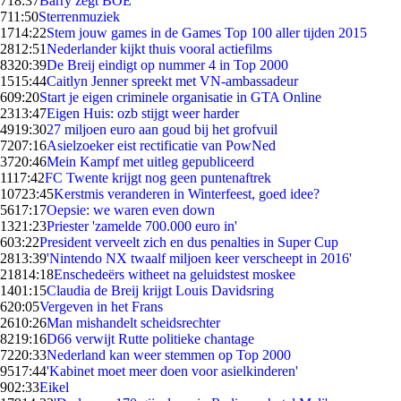
7
18:37
Barry zegt BOE
7
11:50
Sterrenmuziek
17
14:22
Stem jouw games in de Games Top 100 aller tijden 2015
28
12:51
Nederlander kijkt thuis vooral actiefilms
83
20:39
De Breij eindigt op nummer 4 in Top 2000
15
15:44
Caitlyn Jenner spreekt met VN-ambassadeur
6
09:20
Start je eigen criminele organisatie in GTA Online
23
13:47
Eigen Huis: ozb stijgt weer harder
49
19:30
27 miljoen euro aan goud bij het grofvuil
72
07:16
Asielzoeker eist rectificatie van PowNed
37
20:46
Mein Kampf met uitleg gepubliceerd
11
17:42
FC Twente krijgt nog geen puntenaftrek
107
23:45
Kerstmis veranderen in Winterfeest, goed idee?
56
17:17
Oepsie: we waren even down
13
21:23
Priester 'zamelde 700.000 euro in'
6
03:22
President verveelt zich en dus penalties in Super Cup
28
13:39
'Nintendo NX twaalf miljoen keer verscheept in 2016'
218
14:18
Enschedeërs witheet na geluidstest moskee
14
01:15
Claudia de Breij krijgt Louis Davidsring
6
20:05
Vergeven in het Frans
26
10:26
Man mishandelt scheidsrechter
82
19:16
D66 verwijt Rutte politieke chantage
72
20:33
Nederland kan weer stemmen op Top 2000
95
17:44
'Kabinet moet meer doen voor asielkinderen'
9
02:33
Eikel