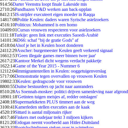
9
14:56
Darter Veenstra loopt finale Lakeside mis
27
10:26
Pandbazen V&D werken aan back-upplan
84
12:15
IS-strijder executeert eigen moeder in Raqqa
148
17:08
Politie Keulen: daders waren Syrische asielzoekers
45
16:10
Politicus: Mohammed is een homo
104
09:01
Cursus vrouwen respecteren voor asielzoekers
11
11:18
Turkije: geen link met executies Saoedi-Arabië
141
01:36
D66: schaf "bij de gratie Gods'' af
45
18:04
Alsof je het in Keulen hoort donderen
241
12:29
Asscher: burgemeester Keulen geeft verkeerd signaal
166
12:53
'Geen illegale games meer binnen twee jaar'
26
17:23
Kantoor Merkel dicht wegens verdacht pakketje
16
22:14
Game of the Year 2015 - Nummer 6
121
12:04
Immigrantenrellen in Keulen: ooggetuigenverslag
57
17:06
Demonstratie tegen overvallen op vrouwen Keulen
198
02:33
Keulen: gedragscode voor vrouwen
88
00:55
Duitse bestuurders op jacht naar aanranders
85
10:28
As Soennah-moskee: politici drijven samenleving naar afgrond
189
01:18
'Getinten tuigen meisjes af, redder ontslagen'
24
08:18
Supermarktketen PLUS timmert aan de weg
31
00:41
Kamerleden stellen executies aan de kaak
45
20:19
Sittard is aantal miljonairs rijker
40
17:46
Finkers met oudejaar trekt 3 miljoen kijkers
81
21:20
Erdogan neemt voorbeeld aan Hitler-Duitsland
36
23:33
Bootvluchtelingen steken over in winterkou