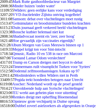
20
09:45
Mark Rutte gasthoofdredacteur van Margriet
20
08:36
Minder huizen 'onder water'
111
09:55
Wilders: geen eerlijke kans voor verdediging
32
07:20
VVD-fractieleider Zijlstra ontving kogelbrief
30
11:08
Samsom: debat over vluchtelingen moet rustig
15
13:47
Geitsimulator en broodsimulator bundelen krachten
61
15:23
Duits journaal geeft verkeerd beeld vluchtelingen
13
23:38
Bossche kutbier helemaal niet kut
28
08:34
Jihadadvocaat noemt eis 'zeer, zeer hoog'
16
21:48
Hoe gevaarlijk zijn vaccinaties eigenlijk?
6
21:28
Album Morgen van Guus Meeuwis binnen op 1
14
19:33
Meppel krijgt ton voor Sint-intocht
17
18:34
Qmusic, Radio 10 en 538 in race om Marconi
6
07:06
'Toestand Lamar Odom verslechtert'
43
17:01
Trump en Carson dreigen met boycot tv-debat
72
23:24
Timmermans ruilt visumplicht Turken voor 'Syriers'
15
12:58
Dodental zelfmoordaanslagen Ankara op 97
229
11:42
Moslimleiders willen Wilders niet in Perth
334
09:57
Pegida trekt honderden betogers naar Utrecht
61
19:08
Asscher: Nederland wordt op de proef gesteld
70
14:21
'Onvoldoende hulp aan Syrische vluchtelingen'
83
23:06
'EU werkt aan geheim plan voor uitzetting'
14
10:59
Remkes dreigt met opheffing Bloemendaal
88
16:53
Opnieuw grote vechtpartij in Duitse opvang
165
18:00
Dubbel zoveel asielzoekers als afgesproken in Oranje