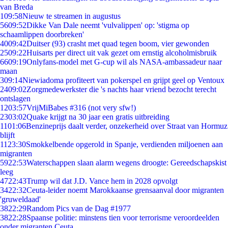
van Breda
1
09:58
Nieuw te streamen in augustus
56
09:52
Dikke Van Dale neemt 'vulvalippen' op: 'stigma op
schaamlippen doorbreken'
40
09:42
Duitser (93) crasht met quad tegen boom, vier gewonden
25
09:22
Huisarts per direct uit vak gezet om ernstig alcoholmisbruik
66
09:19
Onlyfans-model met G-cup wil als NASA-ambassadeur naar
maan
3
09:14
Niewiadoma profiteert van pokerspel en grijpt geel op Ventoux
24
09:02
Zorgmedewerkster die 's nachts haar vriend bezocht terecht
ontslagen
12
03:57
VrijMiBabes #316 (not very sfw!)
23
03:02
Quake krijgt na 30 jaar een gratis uitbreiding
11
01:06
Benzineprijs daalt verder, onzekerheid over Straat van Hormuz
blijft
11
23:30
Smokkelbende opgerold in Spanje, verdienden miljoenen aan
migranten
59
22:53
Waterschappen slaan alarm wegens droogte: Gereedschapskist
leeg
47
22:43
Trump wil dat J.D. Vance hem in 2028 opvolgt
34
22:32
Ceuta-leider noemt Marokkaanse grensaanval door migranten
'gruweldaad'
38
22:29
Random Pics van de Dag #1977
38
22:28
Spaanse politie: minstens tien voor terrorisme veroordeelden
onder migranten Ceuta