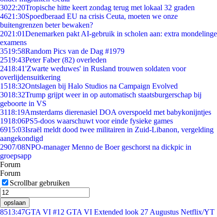
30
22:20
Tropische hitte keert zondag terug met lokaal 32 graden
46
21:30
Spoedberaad EU na crisis Ceuta, moeten we onze
buitengrenzen beter bewaken?
20
21:01
Denemarken pakt AI-gebruik in scholen aan: extra mondelinge
examens
35
19:58
Random Pics van de Dag #1979
25
19:43
Peter Faber (82) overleden
24
18:41
'Zwarte weduwes' in Rusland trouwen soldaten voor
overlijdensuitkering
15
18:32
Ontslagen bij Halo Studios na Campaign Evolved
30
18:32
Trump grijpt weer in op automatisch staatsburgerschap bij
geboorte in VS
31
18:19
Amsterdams dierenasiel DOA overspoeld met babykonijntjes
19
18:06
PS5-doos waarschuwt voor einde fysieke games
69
15:03
Israël meldt dood twee militairen in Zuid-Libanon, vergelding
aangekondigd
29
07/08
NPO-manager Menno de Boer geschorst na dickpic in
groepsapp
Forum
Forum
Scrollbar gebruiken
opslaan
85
13:47
GTA VI #12 GTA VI Extended look 27 Augustus Netflix/YT