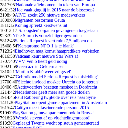
28
17:05
'Nationale aftelmoment' in teken van Europa
64
21:32
Hoe vaak ging jij in 2015 naar de bioscoop?
31
08:49
AIVD zoekt 250 nieuwe medewerkers
18
00:03
Migranten bestormen Ceuta
18
11:12
Koning spreekt kerstwens uit
100
12:17
IS: 'oogsten' organen gevangenen toegestaan
9
23:32
Yfke Sturm is voorzichtiger geworden
58
12:48
Serious Request levert ruim 7,5 miljoen op
154
08:54
'Kerstpromo NPO 1 is te blank'
71
23:24
Eindhoven mag komst haatpredikers verbieden
48
16:58
Vaticaan keurt nieuwe Star Wars af
17
07:40
VVV-Venlo heeft geld nodig
169
21:59
Geen azc in Geldermalsen
18
10:21
'Martijn Krabbé weer vrijgezel'
66
07:47
'Gebruik model Serious Request is misleiding'
177
00:40
'Slechte invloed moskee Utrecht op jongeren'
104
08:45
Actievoerders bezetten moskee in Dordrecht
12
14:42
Nederlander geeft meer aan goede doelen
19
14:45
Paul Rabbering twijfelde over reis naar Syrië
14
11:30
PlayStation opent game-appartement in Amsterdam
16
15:47
Caitlyn meest fascinerende persoon 2015
9
10:00
PlayStation game-appartement ook in Brussel
79
16:28
'Wereld stevent af op vluchtelingenrecord'
9
13:30
Geplaagd Twente wacht op steun gemeenteraad