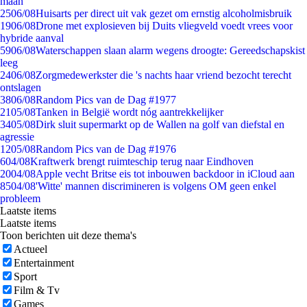
maan
25
06/08
Huisarts per direct uit vak gezet om ernstig alcoholmisbruik
19
06/08
Drone met explosieven bij Duits vliegveld voedt vrees voor
hybride aanval
59
06/08
Waterschappen slaan alarm wegens droogte: Gereedschapskist
leeg
24
06/08
Zorgmedewerkster die 's nachts haar vriend bezocht terecht
ontslagen
38
06/08
Random Pics van de Dag #1977
21
05/08
Tanken in België wordt nóg aantrekkelijker
34
05/08
Dirk sluit supermarkt op de Wallen na golf van diefstal en
agressie
12
05/08
Random Pics van de Dag #1976
6
04/08
Kraftwerk brengt ruimteschip terug naar Eindhoven
20
04/08
Apple vecht Britse eis tot inbouwen backdoor in iCloud aan
85
04/08
'Witte' mannen discrimineren is volgens OM geen enkel
probleem
Laatste items
Laatste items
Toon berichten uit deze thema's
Actueel
Entertainment
Sport
Film & Tv
Games