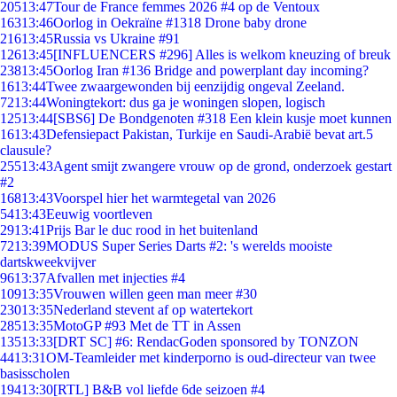
205
13:47
Tour de France femmes 2026 #4 op de Ventoux
163
13:46
Oorlog in Oekraïne #1318 Drone baby drone
216
13:45
Russia vs Ukraine #91
126
13:45
[INFLUENCERS #296] Alles is welkom kneuzing of breuk
238
13:45
Oorlog Iran #136 Bridge and powerplant day incoming?
16
13:44
Twee zwaargewonden bij eenzijdig ongeval Zeeland.
72
13:44
Woningtekort: dus ga je woningen slopen, logisch
125
13:44
[SBS6] De Bondgenoten #318 Een klein kusje moet kunnen
16
13:43
Defensiepact Pakistan, Turkije en Saudi-Arabië bevat art.5
clausule?
255
13:43
Agent smijt zwangere vrouw op de grond, onderzoek gestart
#2
168
13:43
Voorspel hier het warmtegetal van 2026
54
13:43
Eeuwig voortleven
29
13:41
Prijs Bar le duc rood in het buitenland
72
13:39
MODUS Super Series Darts #2: 's werelds mooiste
dartskweekvijver
96
13:37
Afvallen met injecties #4
109
13:35
Vrouwen willen geen man meer #30
230
13:35
Nederland stevent af op watertekort
285
13:35
MotoGP #93 Met de TT in Assen
135
13:33
[DRT SC] #6: RendacGoden sponsored by TONZON
44
13:31
OM-Teamleider met kinderporno is oud-directeur van twee
basisscholen
194
13:30
[RTL] B&B vol liefde 6de seizoen #4