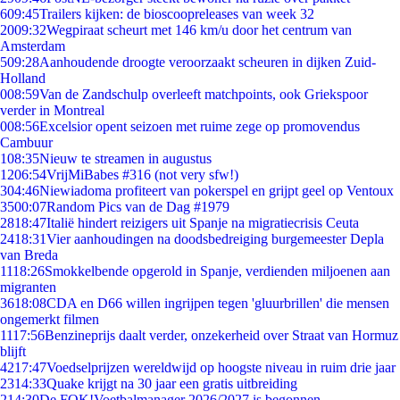
6
09:45
Trailers kijken: de bioscoopreleases van week 32
20
09:32
Wegpiraat scheurt met 146 km/u door het centrum van
Amsterdam
5
09:28
Aanhoudende droogte veroorzaakt scheuren in dijken Zuid-
Holland
0
08:59
Van de Zandschulp overleeft matchpoints, ook Griekspoor
verder in Montreal
0
08:56
Excelsior opent seizoen met ruime zege op promovendus
Cambuur
1
08:35
Nieuw te streamen in augustus
12
06:54
VrijMiBabes #316 (not very sfw!)
3
04:46
Niewiadoma profiteert van pokerspel en grijpt geel op Ventoux
35
00:07
Random Pics van de Dag #1979
28
18:47
Italië hindert reizigers uit Spanje na migratiecrisis Ceuta
24
18:31
Vier aanhoudingen na doodsbedreiging burgemeester Depla
van Breda
11
18:26
Smokkelbende opgerold in Spanje, verdienden miljoenen aan
migranten
36
18:08
CDA en D66 willen ingrijpen tegen 'gluurbrillen' die mensen
ongemerkt filmen
11
17:56
Benzineprijs daalt verder, onzekerheid over Straat van Hormuz
blijft
42
17:47
Voedselprijzen wereldwijd op hoogste niveau in ruim drie jaar
23
14:33
Quake krijgt na 30 jaar een gratis uitbreiding
2
14:30
De FOK!Voetbalmanager 2026/2027 is begonnen