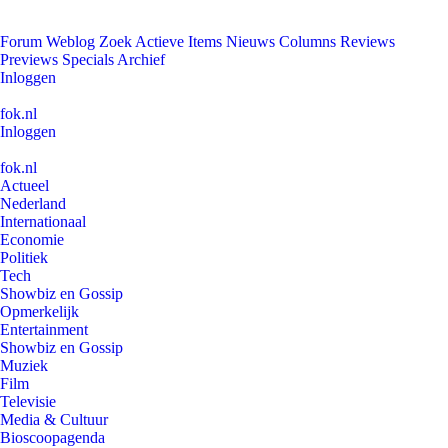
Forum
Weblog
Zoek
Actieve Items
Nieuws
Columns
Reviews
Previews
Specials
Archief
Inloggen
fok.nl
Inloggen
fok.nl
Actueel
Nederland
Internationaal
Economie
Politiek
Tech
Showbiz en Gossip
Opmerkelijk
Entertainment
Showbiz en Gossip
Muziek
Film
Televisie
Media & Cultuur
Bioscoopagenda