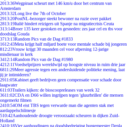
20
13:36
Wegpiraat scheurt met 146 km/u door het centrum van
Amsterdam
20
13:32
Long live the 7th of October
29
13:20
PostNL-bezorger steekt bewoner na ruzie over pakket
28
13:19
Italië hindert reizigers uit Spanje na migratiecrisis Ceuta
3
13:14
Broer 135 keer gestoken en gesneden: zes jaar cel en tbs voor
doodslag Gouda
37
13:13
Random Pics van de Dag #1833
16
12:43
Meta krijgt half miljard boete voor mentale schade bij jongeren
8
12:23
Vrouw krijgt 30 maanden cel voor afpersing 12-jarige
misdienaar in kerk
34
12:14
Random Pics van de Dag #1980
42
12:11
Voedselprijzen wereldwijd op hoogste niveau in ruim drie jaar
68
11:29
Meer agressie tegen een andersluidende politieke mening, laat
jij je intimideren?
29
11:05
Kabinet geeft bedrijven geen compensatie voor schade door
laagwater
6
11:03
Trailers kijken: de bioscoopreleases van week 32
36
11:02
CDA en D66 willen ingrijpen tegen 'gluurbrillen' die mensen
ongemerkt filmen
24
10:54
OM eist TBS tegen verwarde man die agenten stak met
aardappelschilmesje
5
10:42
Aanhoudende droogte veroorzaakt scheuren in dijken Zuid-
Holland
24
10:18
Vier aanhoudingen na doodsbedreiging burgemeester Depla