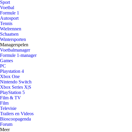
Sport
Voetbal
Formule 1
Autosport
Tennis
Wielrennen
Schaatsen
Wintersporten
Managerspelen
Voetbalmanager
Formule 1-manager
Games
PC
Playstation 4
Xbox One
Nintendo Switch
Xbox Series X|S
PlayStation 5
Film & TV
Film
Televisie
Trailers en Videos
Bioscoopagenda
Forum
Meer