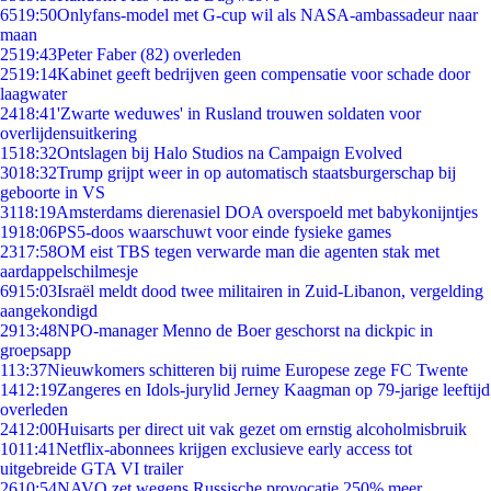
65
19:50
Onlyfans-model met G-cup wil als NASA-ambassadeur naar
maan
25
19:43
Peter Faber (82) overleden
25
19:14
Kabinet geeft bedrijven geen compensatie voor schade door
laagwater
24
18:41
'Zwarte weduwes' in Rusland trouwen soldaten voor
overlijdensuitkering
15
18:32
Ontslagen bij Halo Studios na Campaign Evolved
30
18:32
Trump grijpt weer in op automatisch staatsburgerschap bij
geboorte in VS
31
18:19
Amsterdams dierenasiel DOA overspoeld met babykonijntjes
19
18:06
PS5-doos waarschuwt voor einde fysieke games
23
17:58
OM eist TBS tegen verwarde man die agenten stak met
aardappelschilmesje
69
15:03
Israël meldt dood twee militairen in Zuid-Libanon, vergelding
aangekondigd
29
13:48
NPO-manager Menno de Boer geschorst na dickpic in
groepsapp
1
13:37
Nieuwkomers schitteren bij ruime Europese zege FC Twente
14
12:19
Zangeres en Idols-jurylid Jerney Kaagman op 79-jarige leeftijd
overleden
24
12:00
Huisarts per direct uit vak gezet om ernstig alcoholmisbruik
10
11:41
Netflix-abonnees krijgen exclusieve early access tot
uitgebreide GTA VI trailer
26
10:54
NAVO zet wegens Russische provocatie 250% meer