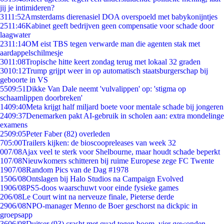
jij je intimideren?
31
11:52
Amsterdams dierenasiel DOA overspoeld met babykonijntjes
25
11:46
Kabinet geeft bedrijven geen compensatie voor schade door
laagwater
23
11:14
OM eist TBS tegen verwarde man die agenten stak met
aardappelschilmesje
30
11:08
Tropische hitte keert zondag terug met lokaal 32 graden
30
10:12
Trump grijpt weer in op automatisch staatsburgerschap bij
geboorte in VS
55
09:51
Dikke Van Dale neemt 'vulvalippen' op: 'stigma op
schaamlippen doorbreken'
14
09:40
Meta krijgt half miljard boete voor mentale schade bij jongeren
24
09:37
Denemarken pakt AI-gebruik in scholen aan: extra mondelinge
examens
25
09:05
Peter Faber (82) overleden
7
05:00
Trailers kijken: de bioscoopreleases van week 32
0
07/08
Ajax veel te sterk voor Shelbourne, maar houdt schade beperkt
1
07/08
Nieuwkomers schitteren bij ruime Europese zege FC Twente
19
07/08
Random Pics van de Dag #1978
15
06/08
Ontslagen bij Halo Studios na Campaign Evolved
19
06/08
PS5-doos waarschuwt voor einde fysieke games
2
06/08
Le Court wint na nerveuze finale, Pieterse derde
29
06/08
NPO-manager Menno de Boer geschorst na dickpic in
groepsapp
36
06/08
Duitser (93) crasht met quad tegen boom, vier gewonden