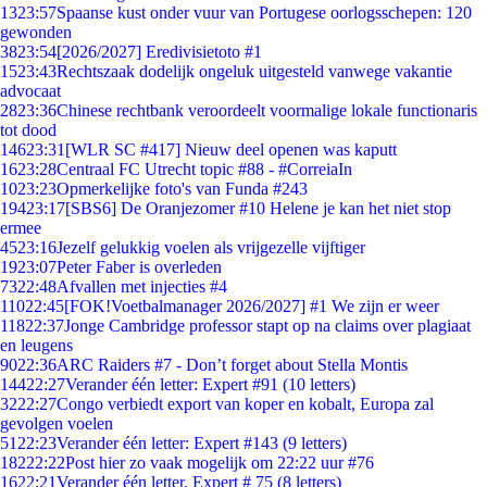
13
23:57
Spaanse kust onder vuur van Portugese oorlogsschepen: 120
gewonden
38
23:54
[2026/2027] Eredivisietoto #1
15
23:43
Rechtszaak dodelijk ongeluk uitgesteld vanwege vakantie
advocaat
28
23:36
Chinese rechtbank veroordeelt voormalige lokale functionaris
tot dood
146
23:31
[WLR SC #417] Nieuw deel openen was kaputt
16
23:28
Centraal FC Utrecht topic #88 - #CorreiaIn
10
23:23
Opmerkelijke foto's van Funda #243
194
23:17
[SBS6] De Oranjezomer #10 Helene je kan het niet stop
ermee
45
23:16
Jezelf gelukkig voelen als vrijgezelle vijftiger
19
23:07
Peter Faber is overleden
73
22:48
Afvallen met injecties #4
110
22:45
[FOK!Voetbalmanager 2026/2027] #1 We zijn er weer
118
22:37
Jonge Cambridge professor stapt op na claims over plagiaat
en leugens
90
22:36
ARC Raiders #7 - Don’t forget about Stella Montis
144
22:27
Verander één letter: Expert #91 (10 letters)
32
22:27
Congo verbiedt export van koper en kobalt, Europa zal
gevolgen voelen
51
22:23
Verander één letter: Expert #143 (9 letters)
182
22:22
Post hier zo vaak mogelijk om 22:22 uur #76
16
22:21
Verander één letter. Expert # 75 (8 letters)