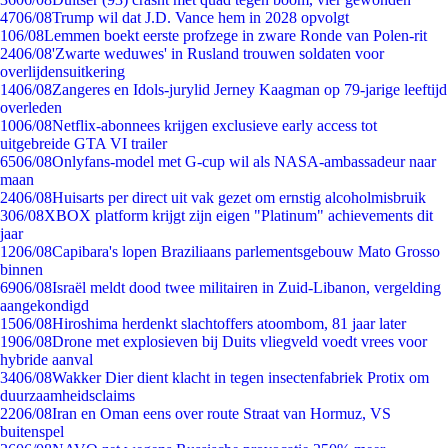
47
06/08
Trump wil dat J.D. Vance hem in 2028 opvolgt
1
06/08
Lemmen boekt eerste profzege in zware Ronde van Polen-rit
24
06/08
'Zwarte weduwes' in Rusland trouwen soldaten voor
overlijdensuitkering
14
06/08
Zangeres en Idols-jurylid Jerney Kaagman op 79-jarige leeftijd
overleden
10
06/08
Netflix-abonnees krijgen exclusieve early access tot
uitgebreide GTA VI trailer
65
06/08
Onlyfans-model met G-cup wil als NASA-ambassadeur naar
maan
24
06/08
Huisarts per direct uit vak gezet om ernstig alcoholmisbruik
3
06/08
XBOX platform krijgt zijn eigen "Platinum" achievements dit
jaar
12
06/08
Capibara's lopen Braziliaans parlementsgebouw Mato Grosso
binnen
69
06/08
Israël meldt dood twee militairen in Zuid-Libanon, vergelding
aangekondigd
15
06/08
Hiroshima herdenkt slachtoffers atoombom, 81 jaar later
19
06/08
Drone met explosieven bij Duits vliegveld voedt vrees voor
hybride aanval
34
06/08
Wakker Dier dient klacht in tegen insectenfabriek Protix om
duurzaamheidsclaims
22
06/08
Iran en Oman eens over route Straat van Hormuz, VS
buitenspel