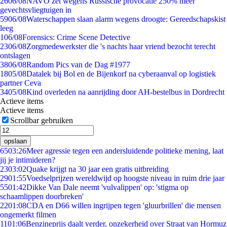
26
06/08
NAVO zet wegens Russische provocatie 250% meer
gevechtsvliegtuigen in
59
06/08
Waterschappen slaan alarm wegens droogte: Gereedschapskist
leeg
1
06/08
Forensics: Crime Scene Detective
23
06/08
Zorgmedewerkster die 's nachts haar vriend bezocht terecht
ontslagen
38
06/08
Random Pics van de Dag #1977
18
05/08
Datalek bij Bol en de Bijenkorf na cyberaanval op logistiek
partner Ceva
34
05/08
Kind overleden na aanrijding door AH-bestelbus in Dordrecht
Actieve items
Actieve items
Scrollbar gebruiken
opslaan
65
03:26
Meer agressie tegen een andersluidende politieke mening, laat
jij je intimideren?
23
03:02
Quake krijgt na 30 jaar een gratis uitbreiding
29
01:55
Voedselprijzen wereldwijd op hoogste niveau in ruim drie jaar
55
01:42
Dikke Van Dale neemt 'vulvalippen' op: 'stigma op
schaamlippen doorbreken'
22
01:08
CDA en D66 willen ingrijpen tegen 'gluurbrillen' die mensen
ongemerkt filmen
11
01:06
Benzineprijs daalt verder, onzekerheid over Straat van Hormuz