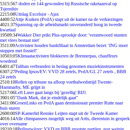
53
15:56
7 doden en 144 gewonden bij Russische raketaanval op
Tsjernihiv
22
15:08
Uitslag Excelsior - Ajax
44
00:52
Attje Kuiken (PvdA) stapt uit de kamer na de verkiezingen
40
21:37
Spanning op de arbeidsmarkt onveranderd hoog in tweede
kwartaal
195
09:34
Wakker Dier prikt Plus-sprookje door: 'verantwoord stunten
met vlees bestaat niet'
35
11:09
Activisten houden bankfiliaal in Amsterdam bezet: 'ING moet
stoppen met fossiel!'
105
03:05
Klimaatactivisten blokkeren de Brennerpas, chauffeurs
woedend
64
01:47
Taliban verbranden in beslag genomen muziekinstrumenten
63
07:27
Peiling Ipsos/EV: VVD 28 zetels, PvdA/GL 27 zetels , BBB
24 zetels
25
10:10
Rellen op tribune na afloop voetbalwedstrijd Twente-
Hammarby, ME grijpt in
52
17:06
Left Laser gaat langs bij 'gezellig' BIJ1
39
01:05
"Dank Mark, dat je eindelijk gaat"
34
11:06
GroenLinks en PvdA gaan demissionair premier Rutte naar
huis sturen
26
00:00
SP-Kamerlid Renske Leijten stapt uit de Tweede Kamer
40
16:14
Alle chimpansees mogelijk weg uit Artis, dierentuin in gesprek
over overname
192
10:18
Peilingwijzer: VVD en BBB grootste partijen, nog weinig