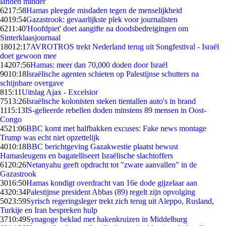
landen minder
62
17:58
Hamas pleegde misdaden tegen de menselijkheid
40
19:54
Gazastrook: gevaarlijkste plek voor journalisten
62
11:40
'Hoofdpiet' doet aangifte na doodsbedreigingen om
Sinterklaasjournaal
180
12:17
AVROTROS trekt Nederland terug uit Songfestival - Israël
doet gewoon mee
142
07:56
Hamas: meer dan 70,000 doden door Israël
90
10:18
Israëlische agenten schieten op Palestijnse schutters na
schijnbare overgave
8
15:11
Uitslag Ajax - Excelsior
75
13:26
Israëlische kolonisten steken tientallen auto's in brand
11
15:13
IS-gelieerde rebellen doden minstens 89 mensen in Oost-
Congo
45
21:06
BBC komt met halfbakken excuses: Fake news montage
Trump was echt niet opzettelijk
40
10:18
BBC berichtgeving Gazakwestie plaatst bewust
Hamasleugens en bagatelliseert Israëlische slachtoffers
61
20:26
Netanyahu geeft opdracht tot "zware aanvallen" in de
Gazastrook
30
16:50
Hamas kondigt overdracht van 16e dode gijzelaar aan
43
20:34
Palestijnse president Abbas (89) regelt zijn opvolging
50
23:59
Syrisch regeringsleger trekt zich terug uit Aleppo, Rusland,
Turkije en Iran bespreken hulp
37
10:49
Synagoge beklad met hakenkruizen in Middelburg