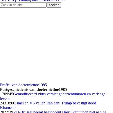
Profiel van doeterniettoe1985
Postgeschiedenis van doeterniettoe1985
17
09:45
Gemodificeerd virus vernietigt hersentumoren en verlengt
levens
243
18:00
Israël en VS vallen Iran aan: Trump bevestigt dood
Khamenei
20
22:39
VU-Brussel neemt haatdocent Harry Pettit toch niet aan na