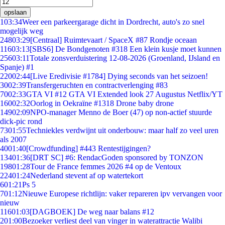
opslaan
1
03:34
Weer een parkeergarage dicht in Dordrecht, auto's zo snel
mogelijk weg
248
03:29
[Centraal] Ruimtevaart / SpaceX #87 Rondje oceaan
116
03:13
[SBS6] De Bondgenoten #318 Een klein kusje moet kunnen
256
03:11
Totale zonsverduistering 12-08-2026 (Groenland, IJsland en
Spanje) #1
220
02:44
[Live Eredivisie #1784] Dying seconds van het seizoen!
30
02:39
Transfergeruchten en contractverlenging #83
70
02:33
GTA VI #12 GTA VI Extended look 27 Augustus Netflix/YT
160
02:32
Oorlog in Oekraïne #1318 Drone baby drone
149
02:09
NPO-manager Menno de Boer (47) op non-actief stuurde
dick-pic rond
73
01:55
Techniekles verdwijnt uit onderbouw: maar half zo veel uren
als 2007
40
01:40
[Crowdfunding] #443 Rentestijgingen?
134
01:36
[DRT SC] #6: RendacGoden sponsored by TONZON
198
01:28
Tour de France femmes 2026 #4 op de Ventoux
224
01:24
Nederland stevent af op watertekort
6
01:21
Ps 5
7
01:12
Nieuwe Europese richtlijn: vaker repareren ipv vervangen voor
nieuw
116
01:03
[DAGBOEK] De weg naar balans #12
2
01:00
Bezoeker verliest deel van vinger in waterattractie Walibi