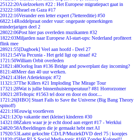
251
22:20
Asielzoekers #22 : Het Europese migratiepact gaat in
232
22:18
Israel en Gaza #17
201
22:16
Verander een letter expert (7lettereditie) #50
68
22:14
Roddelpraat onder vuur: ongepaste opmerkingen
minderjarigen deel 2
280
22:06
Post hier pas overleden muzikanten #32
18
22:03
Miljarden naar Europese AI-start-ups: Nederland profiteert
flink mee
289
21:55
[Dagboek] Veel aan hoofd - Deel 27
161
21:54
Via Pecunia - Het geld ligt op straat! #2
17
21:50
William Orbit overleden
218
21:48
Oorlog Iran #136 Bridge and powerplant day incoming?
81
21:48
Meer dan 40 uur werken.
294
21:43
Het Atletiektopic #72
113
21:37
The Killers #21 Imploding The Mirage Tour
173
21:28
Wat is jullie binnenhuistemperatuur? #81 Horrorzomer
100
21:28
Teltopic #1563 tel door en door en door....
17
21:26
[HBO] Stuart Fails to Save the Universe (Big Bang Theory
spinoff)
42
21:19
Eeuwig voortleven
24
21:12
Op vakantie met (kleine) kinderen #30
143
21:08
Zaken waar je je echt dood aan ergert #17 - Werklui
248
20:58
Afbeeldingen die je gemaakt hebt met AI
179
20:53
Laatst gekochte CD/LP/MuziekDVD deel 75 | koopjes
118
20:45
Het RLS Social Media-topic #160 Zonder Kolonel!!