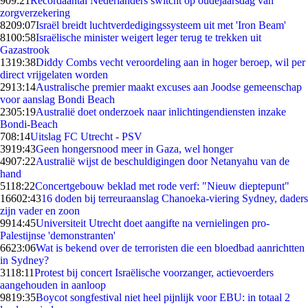
9
09:21
Recordaantal Nederlanders switcht op oudejaarsdag van
zorgverzekering
82
09:07
Israël breidt luchtverdedigingssysteem uit met 'Iron Beam'
81
00:58
Israëlische minister weigert leger terug te trekken uit
Gazastrook
13
19:38
Diddy Combs vecht veroordeling aan in hoger beroep, wil per
direct vrijgelaten worden
29
13:14
Australische premier maakt excuses aan Joodse gemeenschap
voor aanslag Bondi Beach
23
05:19
Australië doet onderzoek naar inlichtingendiensten inzake
Bondi-Beach
7
08:14
Uitslag FC Utrecht - PSV
39
19:43
Geen hongersnood meer in Gaza, wel honger
49
07:22
Australië wijst de beschuldigingen door Netanyahu van de
hand
51
18:22
Concertgebouw beklad met rode verf: "Nieuw dieptepunt"
166
02:43
16 doden bij terreuraanslag Chanoeka-viering Sydney, daders
zijn vader en zoon
99
14:45
Universiteit Utrecht doet aangifte na vernielingen pro-
Palestijnse 'demonstranten'
66
23:06
Wat is bekend over de terroristen die een bloedbad aanrichtten
in Sydney?
31
18:11
Protest bij concert Israëlische voorzanger, actievoerders
aangehouden in aanloop
98
19:35
Boycot songfestival niet heel pijnlijk voor EBU: in totaal 2