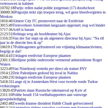
vertrouwen in kabinet
107
02:18
Parijs: rellen nadat politie jongeman (17) doodschoot
300
00:36
Prigozjin trekt zijn troepen terug, wil geen bloedvergieten in
Moskou
18
16:40
Almere City FC promoveert naar de Eredivisie
30
15:49
Treinverkeer Amsterdam langzaam opgestart; nog wel hinder
57
17:36
Ariël is haram
21
23:51
Heitinga weg als hoofdtrainer bij Ajax
13
16:35
Van der Sar stapt op als algemeen directeur bij Ajax: "Na elf
jaar in de directie ben ik op"
106
19:17
Politieagenten gefrustreerd om vrijlating klimaatactivisten,
begrijp je dat?
66
14:41
Uitslagen eredivisie Europese plaatsen
23
01:13
Berlijnse politie onderzoekt vermeend antisemitisme Roger
Waters
32
23:49
Van Nistelrooij vertrekt per direct als trainer PSV
19
14:12
Drie Palestijnen gedood bij inval in Nablus
12
00:23
Uitslagen eredivisie Europese plaatsen
54
18:31
Lange rij in Amsterdam-West voor tweede ronde Turkse
verkiezingen
138
20:45
Patriots slaan Russische raketaanval op Kyiv af
23
11:10
Politie houdt 154 voetbalsupporters aan vanwege
groepsbelediging
24
02:48
Zweeds-Iraanse dissident Habib Chaab geëxecuteerd
88
13:24
Amsterdam tijdens ramadan coulanter met foutgeparkeerde