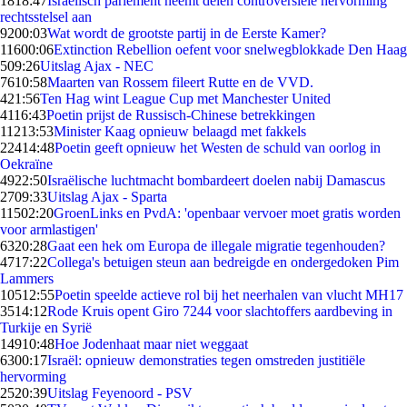
18
18:47
Israëlisch parlement neemt delen controversiële hervorming
rechtsstelsel aan
92
00:03
Wat wordt de grootste partij in de Eerste Kamer?
116
00:06
Extinction Rebellion oefent voor snelwegblokkade Den Haag
5
09:26
Uitslag Ajax - NEC
76
10:58
Maarten van Rossem fileert Rutte en de VVD.
4
21:56
Ten Hag wint League Cup met Manchester United
41
16:43
Poetin prijst de Russisch-Chinese betrekkingen
112
13:53
Minister Kaag opnieuw belaagd met fakkels
224
14:48
Poetin geeft opnieuw het Westen de schuld van oorlog in
Oekraïne
49
22:50
Israëlische luchtmacht bombardeert doelen nabij Damascus
27
09:33
Uitslag Ajax - Sparta
115
02:20
GroenLinks en PvdA: 'openbaar vervoer moet gratis worden
voor armlastigen'
63
20:28
Gaat een hek om Europa de illegale migratie tegenhouden?
47
17:22
Collega's betuigen steun aan bedreigde en ondergedoken Pim
Lammers
105
12:55
Poetin speelde actieve rol bij het neerhalen van vlucht MH17
35
14:12
Rode Kruis opent Giro 7244 voor slachtoffers aardbeving in
Turkije en Syrië
149
10:48
Hoe Jodenhaat maar niet weggaat
63
00:17
Israël: opnieuw demonstraties tegen omstreden justitiële
hervorming
25
20:39
Uitslag Feyenoord - PSV