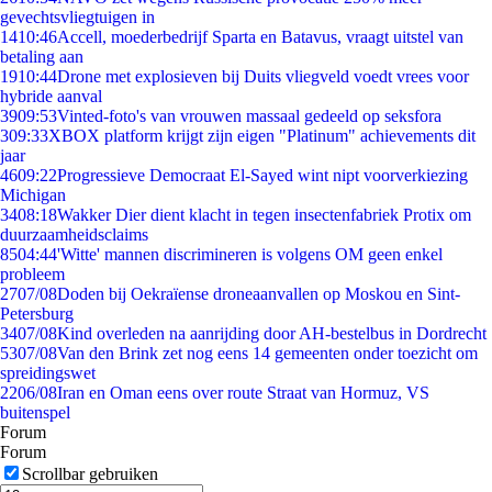
gevechtsvliegtuigen in
14
10:46
Accell, moederbedrijf Sparta en Batavus, vraagt uitstel van
betaling aan
19
10:44
Drone met explosieven bij Duits vliegveld voedt vrees voor
hybride aanval
39
09:53
Vinted-foto's van vrouwen massaal gedeeld op seksfora
3
09:33
XBOX platform krijgt zijn eigen "Platinum" achievements dit
jaar
46
09:22
Progressieve Democraat El-Sayed wint nipt voorverkiezing
Michigan
34
08:18
Wakker Dier dient klacht in tegen insectenfabriek Protix om
duurzaamheidsclaims
85
04:44
'Witte' mannen discrimineren is volgens OM geen enkel
probleem
27
07/08
Doden bij Oekraïense droneaanvallen op Moskou en Sint-
Petersburg
34
07/08
Kind overleden na aanrijding door AH-bestelbus in Dordrecht
53
07/08
Van den Brink zet nog eens 14 gemeenten onder toezicht om
spreidingswet
22
06/08
Iran en Oman eens over route Straat van Hormuz, VS
buitenspel
Forum
Forum
Scrollbar gebruiken