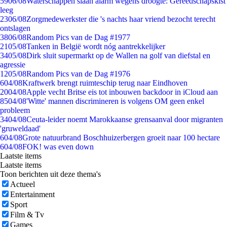
59
06/08
Waterschappen slaan alarm wegens droogte: Gereedschapskist
leeg
23
06/08
Zorgmedewerkster die 's nachts haar vriend bezocht terecht
ontslagen
38
06/08
Random Pics van de Dag #1977
21
05/08
Tanken in België wordt nóg aantrekkelijker
34
05/08
Dirk sluit supermarkt op de Wallen na golf van diefstal en
agressie
12
05/08
Random Pics van de Dag #1976
6
04/08
Kraftwerk brengt ruimteschip terug naar Eindhoven
20
04/08
Apple vecht Britse eis tot inbouwen backdoor in iCloud aan
85
04/08
'Witte' mannen discrimineren is volgens OM geen enkel
probleem
34
04/08
Ceuta-leider noemt Marokkaanse grensaanval door migranten
'gruweldaad'
6
04/08
Grote natuurbrand Boschhuizerbergen groeit naar 100 hectare
6
04/08
FOK! was even down
Laatste items
Laatste items
Toon berichten uit deze thema's
Actueel
Entertainment
Sport
Film & Tv
Games