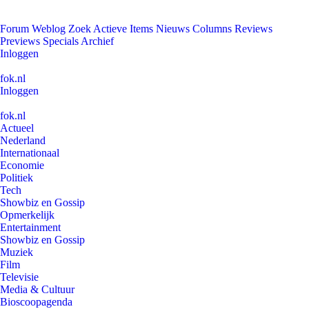
Forum
Weblog
Zoek
Actieve Items
Nieuws
Columns
Reviews
Previews
Specials
Archief
Inloggen
fok.nl
Inloggen
fok.nl
Actueel
Nederland
Internationaal
Economie
Politiek
Tech
Showbiz en Gossip
Opmerkelijk
Entertainment
Showbiz en Gossip
Muziek
Film
Televisie
Media & Cultuur
Bioscoopagenda