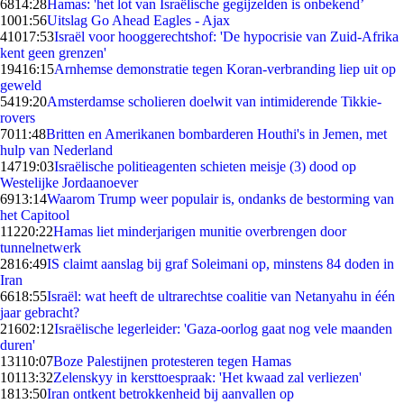
68
14:28
Hamas: 'het lot van Israëlische gegijzelden is onbekend’
10
01:56
Uitslag Go Ahead Eagles - Ajax
410
17:53
Israël voor hooggerechtshof: 'De hypocrisie van Zuid-Afrika
kent geen grenzen'
194
16:15
Arnhemse demonstratie tegen Koran-verbranding liep uit op
geweld
54
19:20
Amsterdamse scholieren doelwit van intimiderende Tikkie-
rovers
70
11:48
Britten en Amerikanen bombarderen Houthi's in Jemen, met
hulp van Nederland
147
19:03
Israëlische politieagenten schieten meisje (3) dood op
Westelijke Jordaanoever
69
13:14
Waarom Trump weer populair is, ondanks de bestorming van
het Capitool
112
20:22
Hamas liet minderjarigen munitie overbrengen door
tunnelnetwerk
28
16:49
IS claimt aanslag bij graf Soleimani op, minstens 84 doden in
Iran
66
18:55
Israël: wat heeft de ultrarechtse coalitie van Netanyahu in één
jaar gebracht?
216
02:12
Israëlische legerleider: 'Gaza-oorlog gaat nog vele maanden
duren'
131
10:07
Boze Palestijnen protesteren tegen Hamas
101
13:32
Zelenskyy in kersttoespraak: 'Het kwaad zal verliezen'
18
13:50
Iran ontkent betrokkenheid bij aanvallen op