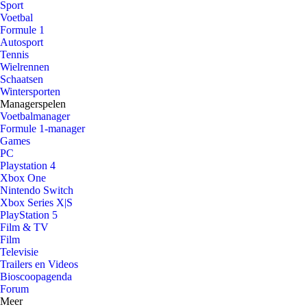
Sport
Voetbal
Formule 1
Autosport
Tennis
Wielrennen
Schaatsen
Wintersporten
Managerspelen
Voetbalmanager
Formule 1-manager
Games
PC
Playstation 4
Xbox One
Nintendo Switch
Xbox Series X|S
PlayStation 5
Film & TV
Film
Televisie
Trailers en Videos
Bioscoopagenda
Forum
Meer