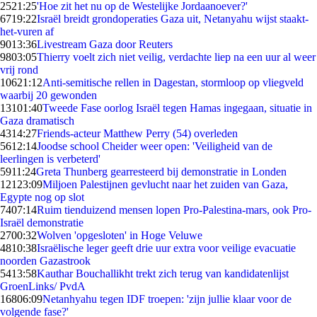
25
21:25
'Hoe zit het nu op de Westelijke Jordaanoever?'
67
19:22
Israël breidt grondoperaties Gaza uit, Netanyahu wijst staakt-
het-vuren af
90
13:36
Livestream Gaza door Reuters
98
03:05
Thierry voelt zich niet veilig, verdachte liep na een uur al weer
vrij rond
106
21:12
Anti-semitische rellen in Dagestan, stormloop op vliegveld
waarbij 20 gewonden
131
01:40
Tweede Fase oorlog Israël tegen Hamas ingegaan, situatie in
Gaza dramatisch
43
14:27
Friends-acteur Matthew Perry (54) overleden
56
12:14
Joodse school Cheider weer open: 'Veiligheid van de
leerlingen is verbeterd'
59
11:24
Greta Thunberg gearresteerd bij demonstratie in Londen
121
23:09
Miljoen Palestijnen gevlucht naar het zuiden van Gaza,
Egypte nog op slot
74
07:14
Ruim tienduizend mensen lopen Pro-Palestina-mars, ook Pro-
Israël demonstratie
27
00:32
Wolven 'opgesloten' in Hoge Veluwe
48
10:38
Israëlische leger geeft drie uur extra voor veilige evacuatie
noorden Gazastrook
54
13:58
Kauthar Bouchallikht trekt zich terug van kandidatenlijst
GroenLinks/ PvdA
168
06:09
Netanhyahu tegen IDF troepen: 'zijn jullie klaar voor de
volgende fase?'