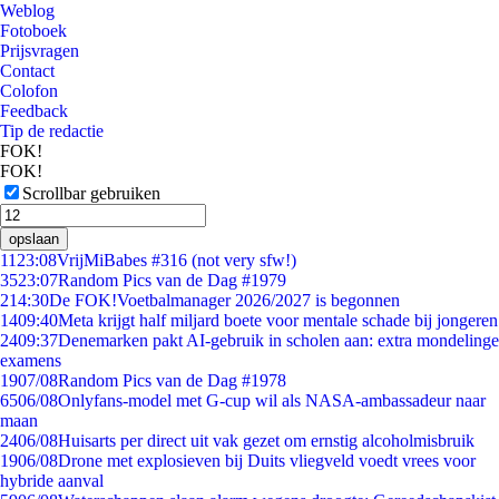
Weblog
Fotoboek
Prijsvragen
Contact
Colofon
Feedback
Tip de redactie
FOK!
FOK!
Scrollbar gebruiken
opslaan
11
23:08
VrijMiBabes #316 (not very sfw!)
35
23:07
Random Pics van de Dag #1979
2
14:30
De FOK!Voetbalmanager 2026/2027 is begonnen
14
09:40
Meta krijgt half miljard boete voor mentale schade bij jongeren
24
09:37
Denemarken pakt AI-gebruik in scholen aan: extra mondelinge
examens
19
07/08
Random Pics van de Dag #1978
65
06/08
Onlyfans-model met G-cup wil als NASA-ambassadeur naar
maan
24
06/08
Huisarts per direct uit vak gezet om ernstig alcoholmisbruik
19
06/08
Drone met explosieven bij Duits vliegveld voedt vrees voor
hybride aanval