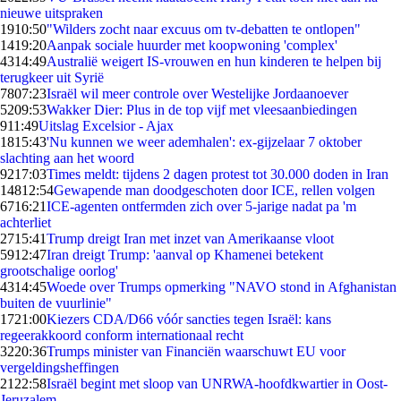
nieuwe uitspraken
19
10:50
"Wilders zocht naar excuus om tv-debatten te ontlopen"
14
19:20
Aanpak sociale huurder met koopwoning 'complex'
43
14:49
Australië weigert IS-vrouwen en hun kinderen te helpen bij
terugkeer uit Syrië
78
07:23
Israël wil meer controle over Westelijke Jordaanoever
52
09:53
Wakker Dier: Plus in de top vijf met vleesaanbiedingen
9
11:49
Uitslag Excelsior - Ajax
18
15:43
'Nu kunnen we weer ademhalen': ex-gijzelaar 7 oktober
slachting aan het woord
92
17:03
Times meldt: tijdens 2 dagen protest tot 30.000 doden in Iran
148
12:54
Gewapende man doodgeschoten door ICE, rellen volgen
67
16:21
ICE-agenten ontfermden zich over 5-jarige nadat pa 'm
achterliet
27
15:41
Trump dreigt Iran met inzet van Amerikaanse vloot
59
12:47
Iran dreigt Trump: 'aanval op Khamenei betekent
grootschalige oorlog'
43
14:45
Woede over Trumps opmerking "NAVO stond in Afghanistan
buiten de vuurlinie"
17
21:00
Kiezers CDA/D66 vóór sancties tegen Israël: kans
regeerakkoord conform internationaal recht
32
20:36
Trumps minister van Financiën waarschuwt EU voor
vergeldingsheffingen
21
22:58
Israël begint met sloop van UNRWA-hoofdkwartier in Oost-
Jeruzalem