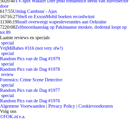
50
20:40
TV-spot Wakker Dier prikt romantisch beeld van zuivelsector
door
6
17:55
Uitslag Cambuur - Ajax
167
16:27
Shell en ExxonMobil boeken recordwinst
113
06:19
Israël overweegt wapenleveranties aan Oekraïne
72
20:08
Zelfmoordaanslag op Pakistaanse moskee, dodental loopt op
tot 89
Laatste reviews en specials
special
VrijMiBabes #316 (not very sfw!)
special
Random Pics van de Dag #1979
special
Random Pics van de Dag #1978
review
Forensics: Crime Scene Detective
special
Random Pics van de Dag #1977
special
Random Pics van de Dag #1976
Algemene Voorwaarden
|
Privacy Policy
|
Cookievoorkeuren
Volg ons
©FOK.nl e.a.