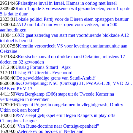
295
14:46
Palestijnse inval in Israël, Hamas in oorlog met Israël
28
09:48
Ruim 1 op de 3 volwassenen wil gezonder eten, voor 1 op de
5 is dat te duur
23
23:01
Lokale politici Partij voor de Dieren eisen opstappen bestuur
130
00:42
A12 om 14.25 uur weer open voor verkeer, ruim 500
aanhoudingen
110
04:16
XR gaat zaterdag van start met voortdurende blokkade A12
tot doel is bereikt
101
07:55
Kremlin veroordeelt VS voor levering uraniummunitie aan
Oekraïne
107
18:43
Russische aanval op drukke markt Oekraïne, minstens 17
doden en 32 gewonden
17
12:40
Uitslag Fortuna Sittard - Ajax
3
17:11
Uitslag FC Utrecht - Feyenoord
44
08:40
'De gewelddadige grens van Saudi-Arabië'
86
00:36
I&O zetelpeiling: NSC (Omtzigt) 31, PvdA/GL 28, VVD 22 ,
BBB en PVV 13
44
11:50
Vera Bergkamp (D66) stapt uit de Tweede Kamer na
verkiezingen in november
178
20:16
'Jevgeni Prigozjin omgekomen in vliegtuigcrash, Dmitry
Utkin ook aan boord'
10
00:18
PSV sleept gelijkspel eruit tegen Rangers in play-offs
Champions League
45
10:18
"Van Rutte-doctrine naar Omtzigt-openheid"
162
09:05
Zelenskyy op bezoek in Nederland