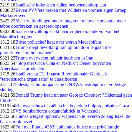
32
19:18
Israëlische kolonisten vallen bedoeïenendorp aan
88
08:27
Zeven PVV'ers breken met Wilders en vormen eigen Groep
Markuszower
24
22:22
Meer zelfdodingen onder jongeren: nieuwe campagne moet
taboe doorbreken en gesprek openen
98
03:00
Iraanse bevolking snakt naar vrijheden: buik vol van het
islamitisch regime
13
12:18
Britse poltiechef liegt over weren Maccabifans
65
21:10
Trump roept bevolking Iran op om door te gaan met
protesteren: "onthou namen"
98
21:23
Trump overweegt militair ingrijpen in Iran
86
23:54
"Stop met Coca-Cola en Netflix": Denen boycotten
Amerikaanse producten
17
15:26
Israël vraagt EU Iraanse Revolutionaire Garde als
"terroristische organisatie" te classificeren
24
11:17
Palestijnse hulporganisatie UNRWA bedreigd met volledige
sluiting
48
21:59
Donald Trump haalt uit naar George Clooney: "Helemaal geen
filmster"
31
19:04
EU waarschuwt Israël na het beperken hulporganisaties Gaza
16
12:19
VS bombarderen cocaïnefabriek in Venezuela
53
22:56
Hamas weigert opnieuw wapens in te leveren zolang Israël de
Gazastrook bezet
16
23:40
Fun met Funda #353: authentiek huisje met privé jungle