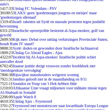
auto's
14
17:33
Uitslag FC Volendam - PSV
301
00:53
LAKS: geen 'goedemorgen jongens en meisjes' maar
'goedemorgen allemaal'
13
19:45
Israël: raketten uit Syrië en massale protesten tegen justitiële
hervorming
63
11:25
Israelische oproerpolitie bestormt al-Aqsa moskee, golf van
geweld
26
09:50
Kijk mee: Debat over uitslag verkiezingen Provinciale Staten,
houdt Rutte IV stand?
98
08:31
Syrië: doden en gewonden door Israëlische luchtaanval
18
09:23
Uitslag Go Ahead Eagles - Ajax
43
22:07
Incident bij Al-Aqsa-moskee: Israëlische politie schiet
aanvaller dood
67
02:45
Iraanse justitie dreigt vrouwen zonder hoofddoek met
'meedogenloze vervolging'
78
06:38
Rijswijkse statushouders weigeren woning
79
21:31
Jandino gelooft niet in de maandlanding en 9/11
75
21:11
Soundos en Youp van 't Hek hebben fittie
12
10:03
Afrikaanse Unie vraagt miljoenen voor militaire missie tegen
Al-Shabaab in Somalië
22
06:09
Apple Watch 8
46
10:35
Uitslag Ajax - Feyenoord
37
01:27
Feyenoord met monsterscore naar kwartfinale Europa League