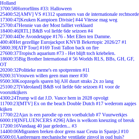
Holland
37
00:58
Horrorfilms #33: Halloween
254
00:52
[AMV] VS #1312 spammers van de internationale rechtsorde
173
00:47
[Keuken Kampioen Divisie] #44 Vitesse mag weg
257
00:47
Hennie van der Most failliet verklaard
184
00:46
[RTL] B&B vol liefde 6de seizoen #4
273
00:44
De Avondetappe #176 - Met Ellen ten Damme.
4
00:40
Het gezellige Eurojackpot KNVB Bekertopic 2026/27 #1
58
00:39
[ATP Tour] #169 Tosti Tallon back on fire
276
00:37
Tropisch aquarium #73 - Het blijft toch kriebelen.
186
00:35
Big Brother International # 56 Worlds RLS, BBs, GH, GF,
OT
202
00:32
Politieke meme's en spotprenten #11
92
00:31
Vrouwen willen geen man meer #30
95
00:30
Koopzegels sparen bij AH duurt straks 2x zo lang
251
00:27
[Videoland] B&B vol liefde 6de seizoen #1 voor de
vooruitkijkers
43
00:24
Trump wil dat J.D. Vance hem in 2028 opvolgt
117
00:23
[MTV] Ex on the beach Double Dutch #17 wederom aapjes
kijken
177
00:22
Ajax is een parodie op een voetbalclub #7 Vuurwerkjes
60
00:19
[INFLUENCERS #296] Alles is welkom kneuzing of breuk
172
00:16
Vandaag 40 jaar geleden... #3
144
00:06
Migranten breken door grens naar Ceuta in Spanje,l #10
65
00:01
Aanbrengen mechanische ventilatie zinvol in oud huis?