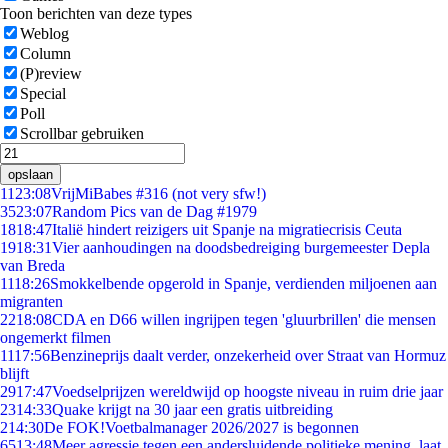
Toon berichten van deze types
Weblog
Column
(P)review
Special
Poll
Scrollbar gebruiken
opslaan
11
23:08
VrijMiBabes #316 (not very sfw!)
35
23:07
Random Pics van de Dag #1979
18
18:47
Italië hindert reizigers uit Spanje na migratiecrisis Ceuta
19
18:31
Vier aanhoudingen na doodsbedreiging burgemeester Depla
van Breda
11
18:26
Smokkelbende opgerold in Spanje, verdienden miljoenen aan
migranten
22
18:08
CDA en D66 willen ingrijpen tegen 'gluurbrillen' die mensen
ongemerkt filmen
11
17:56
Benzineprijs daalt verder, onzekerheid over Straat van Hormuz
blijft
29
17:47
Voedselprijzen wereldwijd op hoogste niveau in ruim drie jaar
23
14:33
Quake krijgt na 30 jaar een gratis uitbreiding
2
14:30
De FOK!Voetbalmanager 2026/2027 is begonnen
65
13:48
Meer agressie tegen een andersluidende politieke mening, laat