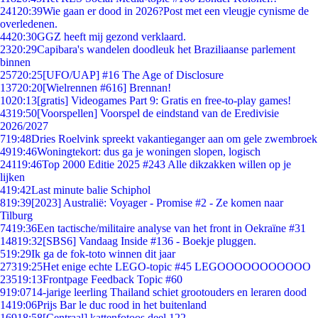
241
20:39
Wie gaan er dood in 2026?Post met een vleugje cynisme de
overledenen.
44
20:30
GGZ heeft mij gezond verklaard.
23
20:29
Capibara's wandelen doodleuk het Braziliaanse parlement
binnen
257
20:25
[UFO/UAP] #16 The Age of Disclosure
137
20:20
[Wielrennen #616] Brennan!
10
20:13
[gratis] Videogames Part 9: Gratis en free-to-play games!
43
19:50
[Voorspellen] Voorspel de eindstand van de Eredivisie
2026/2027
7
19:48
Dries Roelvink spreekt vakantieganger aan om gele zwembroek
49
19:46
Woningtekort: dus ga je woningen slopen, logisch
241
19:46
Top 2000 Editie 2025 #243 Alle dikzakken willen op je
lijken
4
19:42
Last minute balie Schiphol
8
19:39
[2023] Australië: Voyager - Promise #2 - Ze komen naar
Tilburg
74
19:36
Een tactische/militaire analyse van het front in Oekraïne #31
148
19:32
[SBS6] Vandaag Inside #136 - Boekje pluggen.
5
19:29
Ik ga de fok-toto winnen dit jaar
273
19:25
Het enige echte LEGO-topic #45 LEGOOOOOOOOOOO
235
19:13
Frontpage Feedback Topic #60
9
19:07
14-jarige leerling Thailand schiet grootouders en leraren dood
14
19:06
Prijs Bar le duc rood in het buitenland
169
18:58
[Centraal] kattenfotoos deel 122