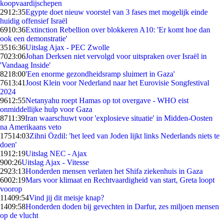
koopvaardijschepen
29
12:35
Egypte doet nieuw voorstel van 3 fases met mogelijk einde
huidig offensief Israël
69
10:36
Extinction Rebellion over blokkeren A10: 'Er komt hoe dan
ook een demonstratie'
35
16:36
Uitslag Ajax - PEC Zwolle
70
23:06
Johan Derksen niet vervolgd voor uitspraken over Israël in
'Vandaag Inside'
82
18:00
'Een enorme gezondheidsramp sluimert in Gaza'
76
13:41
Joost Klein voor Nederland naar het Eurovisie Songfestival
2024
96
12:55
Netanyahu roept Hamas op tot overgave - WHO eist
onmiddellijke hulp voor Gaza
87
11:39
Iran waarschuwt voor 'explosieve situatie' in Midden-Oosten
na Amerikaans veto
175
14:03
Zihni Özdil: 'het leed van Joden lijkt links Nederlands niets te
doen'
19
12:19
Uitslag NEC - Ajax
9
00:26
Uitslag Ajax - Vitesse
29
23:13
Honderden mensen verlaten het Shifa ziekenhuis in Gaza
60
02:19
Mars voor klimaat en Rechtvaardigheid van start, Greta loopt
voorop
114
09:54
Vind jij dit meisje knap?
14
09:58
Honderden doden bij gevechten in Darfur, zes miljoen mensen
op de vlucht