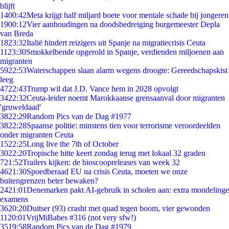
blijft
14
00:42
Meta krijgt half miljard boete voor mentale schade bij jongeren
19
00:12
Vier aanhoudingen na doodsbedreiging burgemeester Depla
van Breda
18
23:32
Italië hindert reizigers uit Spanje na migratiecrisis Ceuta
11
23:30
Smokkelbende opgerold in Spanje, verdienden miljoenen aan
migranten
59
22:53
Waterschappen slaan alarm wegens droogte: Gereedschapskist
leeg
47
22:43
Trump wil dat J.D. Vance hem in 2028 opvolgt
34
22:32
Ceuta-leider noemt Marokkaanse grensaanval door migranten
'gruweldaad'
38
22:29
Random Pics van de Dag #1977
38
22:28
Spaanse politie: minstens tien voor terrorisme veroordeelden
onder migranten Ceuta
15
22:25
Long live the 7th of October
30
22:20
Tropische hitte keert zondag terug met lokaal 32 graden
7
21:52
Trailers kijken: de bioscoopreleases van week 32
46
21:30
Spoedberaad EU na crisis Ceuta, moeten we onze
buitengrenzen beter bewaken?
24
21:01
Denemarken pakt AI-gebruik in scholen aan: extra mondelinge
examens
36
20:20
Duitser (93) crasht met quad tegen boom, vier gewonden
11
20:01
VrijMiBabes #316 (not very sfw!)
35
19:58
Random Pics van de Dag #1979