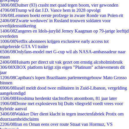
38
06/08
Duitser (93) crasht met quad tegen boom, vier gewonden
47
06/08
Trump wil dat J.D. Vance hem in 2028 opvolgt
1
06/08
Lemmen boekt eerste profzege in zware Ronde van Polen-rit
24
06/08
'Zwarte weduwes' in Rusland trouwen soldaten voor
overlijdensuitkering
14
06/08
Zangeres en Idols-jurylid Jerney Kaagman op 79-jarige leeftijd
overleden
10
06/08
Netflix-abonnees krijgen exclusieve early access tot
uitgebreide GTA VI trailer
65
06/08
Onlyfans-model met G-cup wil als NASA-ambassadeur naar
maan
24
06/08
Huisarts per direct uit vak gezet om ernstig alcoholmisbruik
3
06/08
XBOX platform krijgt zijn eigen "Platinum" achievements dit
jaar
12
06/08
Capibara's lopen Braziliaans parlementsgebouw Mato Grosso
binnen
69
06/08
Israël meldt dood twee militairen in Zuid-Libanon, vergelding
aangekondigd
15
06/08
Hiroshima herdenkt slachtoffers atoombom, 81 jaar later
19
06/08
Drone met explosieven bij Duits vliegveld voedt vrees voor
hybride aanval
34
06/08
Wakker Dier dient klacht in tegen insectenfabriek Protix om
duurzaamheidsclaims
22
06/08
Iran en Oman eens over route Straat van Hormuz, VS