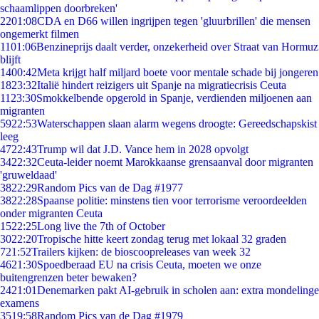
schaamlippen doorbreken'
22
01:08
CDA en D66 willen ingrijpen tegen 'gluurbrillen' die mensen
ongemerkt filmen
11
01:06
Benzineprijs daalt verder, onzekerheid over Straat van Hormuz
blijft
14
00:42
Meta krijgt half miljard boete voor mentale schade bij jongeren
18
23:32
Italië hindert reizigers uit Spanje na migratiecrisis Ceuta
11
23:30
Smokkelbende opgerold in Spanje, verdienden miljoenen aan
migranten
59
22:53
Waterschappen slaan alarm wegens droogte: Gereedschapskist
leeg
47
22:43
Trump wil dat J.D. Vance hem in 2028 opvolgt
34
22:32
Ceuta-leider noemt Marokkaanse grensaanval door migranten
'gruweldaad'
38
22:29
Random Pics van de Dag #1977
38
22:28
Spaanse politie: minstens tien voor terrorisme veroordeelden
onder migranten Ceuta
15
22:25
Long live the 7th of October
30
22:20
Tropische hitte keert zondag terug met lokaal 32 graden
7
21:52
Trailers kijken: de bioscoopreleases van week 32
46
21:30
Spoedberaad EU na crisis Ceuta, moeten we onze
buitengrenzen beter bewaken?
24
21:01
Denemarken pakt AI-gebruik in scholen aan: extra mondelinge
examens
35
19:58
Random Pics van de Dag #1979