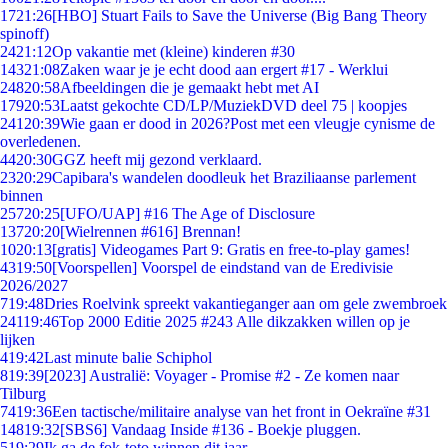
17
21:26
[HBO] Stuart Fails to Save the Universe (Big Bang Theory
spinoff)
24
21:12
Op vakantie met (kleine) kinderen #30
143
21:08
Zaken waar je je echt dood aan ergert #17 - Werklui
248
20:58
Afbeeldingen die je gemaakt hebt met AI
179
20:53
Laatst gekochte CD/LP/MuziekDVD deel 75 | koopjes
241
20:39
Wie gaan er dood in 2026?Post met een vleugje cynisme de
overledenen.
44
20:30
GGZ heeft mij gezond verklaard.
23
20:29
Capibara's wandelen doodleuk het Braziliaanse parlement
binnen
257
20:25
[UFO/UAP] #16 The Age of Disclosure
137
20:20
[Wielrennen #616] Brennan!
10
20:13
[gratis] Videogames Part 9: Gratis en free-to-play games!
43
19:50
[Voorspellen] Voorspel de eindstand van de Eredivisie
2026/2027
7
19:48
Dries Roelvink spreekt vakantieganger aan om gele zwembroek
241
19:46
Top 2000 Editie 2025 #243 Alle dikzakken willen op je
lijken
4
19:42
Last minute balie Schiphol
8
19:39
[2023] Australië: Voyager - Promise #2 - Ze komen naar
Tilburg
74
19:36
Een tactische/militaire analyse van het front in Oekraïne #31
148
19:32
[SBS6] Vandaag Inside #136 - Boekje pluggen.
5
19:29
Ik ga de fok-toto winnen dit jaar