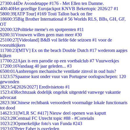
273
00:44
De Avondetappe #176 - Met Ellen ten Damme.
4
00:40
Het gezellige Eurojackpot KNVB Bekertopic 2026/27 #1
58
00:39
[ATP Tour] #169 Tosti Tallon back on fire
186
00:35
Big Brother International # 56 Worlds RLS, BBs, GH, GF,
OT
202
00:32
Politieke meme's en spotprenten #11
92
00:31
Vrouwen willen geen man meer #30
251
00:27
[Videoland] B&B vol liefde 6de seizoen #1 voor de
vooruitkijkers
117
00:23
[MTV] Ex on the beach Double Dutch #17 wederom aapjes
kijken
177
00:22
Ajax is een parodie op een voetbalclub #7 Vuurwerkjes
172
00:16
Vandaag 40 jaar geleden... #3
65
00:01
Aanbrengen mechanische ventilatie zinvol in oud huis?
13
23:57
Spaanse kust onder vuur van Portugese oorlogsschepen: 120
gewonden
38
23:54
[2026/2027] Eredivisietoto #1
15
23:43
Rechtszaak dodelijk ongeluk uitgesteld vanwege vakantie
advocaat
28
23:36
Chinese rechtbank veroordeelt voormalige lokale functionaris
tot dood
146
23:31
[WLR SC #417] Nieuw deel openen was kaputt
16
23:28
Centraal FC Utrecht topic #88 - #CorreiaIn
10
23:23
Opmerkelijke foto's van Funda #243
19
23:07
Peter Faber is overleden