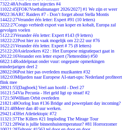
73
22:48
Afvallen met injecties #4
110
22:45
[FOK!Voetbalmanager 2026/2027] #1 We zijn er weer
90
22:36
ARC Raiders #7 - Don’t forget about Stella Montis
144
22:27
Verander één letter: Expert #91 (10 letters)
32
22:27
Congo verbiedt export van koper en kobalt, Europa zal
gevolgen voelen
51
22:23
Verander één letter: Expert #143 (9 letters)
182
22:22
Post hier zo vaak mogelijk om 22:22 uur #76
16
22:21
Verander één letter. Expert # 75 (8 letters)
251
22:20
Asielzoekers #22 : Het Europese migratiepact gaat in
201
22:16
Verander een letter expert (7lettereditie) #50
68
22:14
Roddelpraat onder vuur: ongepaste opmerkingen
minderjarigen deel 2
280
22:06
Post hier pas overleden muzikanten #32
18
22:03
Miljarden naar Europese AI-start-ups: Nederland profiteert
flink mee
289
21:55
[Dagboek] Veel aan hoofd - Deel 27
161
21:54
Via Pecunia - Het geld ligt op straat! #2
17
21:50
William Orbit overleden
218
21:48
Oorlog Iran #136 Bridge and powerplant day incoming?
81
21:48
Meer dan 40 uur werken.
294
21:43
Het Atletiektopic #72
113
21:37
The Killers #21 Imploding The Mirage Tour
173
21:28
Wat is jullie binnenhuistemperatuur? #81 Horrorzomer
100
21:28
Teltopic #1563 tel door en door en door....