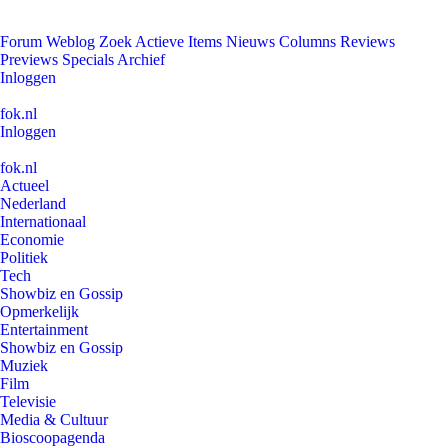
Forum
Weblog
Zoek
Actieve Items
Nieuws
Columns
Reviews
Previews
Specials
Archief
Inloggen
fok.nl
Inloggen
fok.nl
Actueel
Nederland
Internationaal
Economie
Politiek
Tech
Showbiz en Gossip
Opmerkelijk
Entertainment
Showbiz en Gossip
Muziek
Film
Televisie
Media & Cultuur
Bioscoopagenda