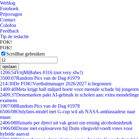
Weblog
Fotoboek
Prijsvragen
Contact
Colofon
Feedback
Tip de redactie
FOK!
FOK!
Scrollbar gebruiken
opslaan
12
06:54
VrijMiBabes #316 (not very sfw!)
35
00:07
Random Pics van de Dag #1979
2
14:30
De FOK!Voetbalmanager 2026/2027 is begonnen
14
09:40
Meta krijgt half miljard boete voor mentale schade bij jongeren
24
09:37
Denemarken pakt AI-gebruik in scholen aan: extra mondelinge
examens
19
07/08
Random Pics van de Dag #1978
65
06/08
Onlyfans-model met G-cup wil als NASA-ambassadeur naar
maan
24
06/08
Huisarts per direct uit vak gezet om ernstig alcoholmisbruik
19
06/08
Drone met explosieven bij Duits vliegveld voedt vrees voor
hybride aanval