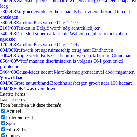
59
06/08
Waterschappen slaan alarm wegens droogte: Gereedschapskist
leeg
23
06/08
Zorgmedewerkster die 's nachts haar vriend bezocht terecht
ontslagen
38
06/08
Random Pics van de Dag #1977
21
05/08
Tanken in België wordt nóg aantrekkelijker
34
05/08
Dirk sluit supermarkt op de Wallen na golf van diefstal en
agressie
12
05/08
Random Pics van de Dag #1976
6
04/08
Kraftwerk brengt ruimteschip terug naar Eindhoven
20
04/08
Apple vecht Britse eis tot inbouwen backdoor in iCloud aan
85
04/08
'Witte' mannen discrimineren is volgens OM geen enkel
probleem
34
04/08
Ceuta-leider noemt Marokkaanse grensaanval door migranten
'gruweldaad'
6
04/08
Grote natuurbrand Boschhuizerbergen groeit naar 100 hectare
6
04/08
FOK! was even down
Laatste items
Laatste items
Toon berichten uit deze thema's
Actueel
Entertainment
Sport
Film & Tv
Games