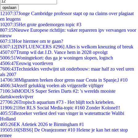
opslaan
121
07:37
Jonge Cambridge professor stapt op na claims over plagiaat
en leugens
102
07:35
Het grote goedemorgen topic #3
8
07:15
Nieuwe Europese richtlijn: vaker repareren ipv vervangen voor
nieuw
6
07:13
Hoe hiermee om te gaan?
63
07:12
[INFLUENCERS #296] Alles is welkom kneuzing of breuk
45
07:07
Trump wil dat J.D. Vance hem in 2028 opvolgt
50
06:51
Woningtekort: dus ga je woningen slopen, logisch
45
06:47
Eeuwig voortleven
76
06:43
Techniekles verdwijnt uit onderbouw: maar half zo veel uren
als 2007
147
06:38
Migranten breken door grens naar Ceuta in Spanje,l #10
46
06:34
Jezelf gelukkig voelen als vrijgezelle vijftiger
71
06:34
MODUS Super Series Darts #2: 's werelds mooiste
dartskweekvijver
277
06:26
Tropisch aquarium #73 - Het blijft toch kriebelen.
119
06:21
Het RLS Social Media-topic #160 Zonder Kolonel!!
4
05:55
Bezoeker verliest deel van vinger in waterattractie Walibi
Holland
4
05:26
EK Atletiek 2026 te Birmingham #1
195
05:16
[SBS6] De Oranjezomer #10 Helene je kan het niet stop
ermee