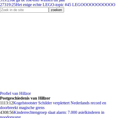
273
19:25
Het enige echte LEGO-topic #45 LEGOOOOOOOOOOO
Profiel van Hillzor
Postgeschiedenis van Hillzor
11
13:12
Kogelstootster Schilder verplettert Nederlands record en
doorbreekt magische grens
43
08:56
Kinderrechtengroep slaat alarm: 7.000 asielkinderen in
noodopvang