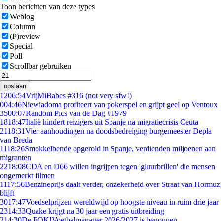
Toon berichten van deze types
Weblog
Column
(P)review
Special
Poll
Scrollbar gebruiken
opslaan
12
06:54
VrijMiBabes #316 (not very sfw!)
0
04:46
Niewiadoma profiteert van pokerspel en grijpt geel op Ventoux
35
00:07
Random Pics van de Dag #1979
18
18:47
Italië hindert reizigers uit Spanje na migratiecrisis Ceuta
21
18:31
Vier aanhoudingen na doodsbedreiging burgemeester Depla
van Breda
11
18:26
Smokkelbende opgerold in Spanje, verdienden miljoenen aan
migranten
22
18:08
CDA en D66 willen ingrijpen tegen 'gluurbrillen' die mensen
ongemerkt filmen
11
17:56
Benzineprijs daalt verder, onzekerheid over Straat van Hormuz
blijft
30
17:47
Voedselprijzen wereldwijd op hoogste niveau in ruim drie jaar
23
14:33
Quake krijgt na 30 jaar een gratis uitbreiding
2
14:30
De FOK!Voetbalmanager 2026/2027 is begonnen