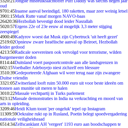
53
20:21
Jongste misbruikslachtoffer Puff Daddy was slechts negen jaar
oud
97
01:45
Iraanse aanval beeindigd, 180 raketten, maar zeer weinig letsel
39
01:15
Mark Rutte vanaf morgen NAVO-baas
264
20:36
Hezbollah bevestigt dood leider Nasrallah
50
20:57
Ergens 22e of 23e eeuw al mogelijk 3,3 meter stijging
zeespiegel
49
00:49
Kadyrov woest dat Musk zijn Cybertruck 'uit heeft gezet'
25
19:02
Opnieuw zware Israëlische aanval op Beiroet, Hezbollah
leider gedood
42
13:50
Radicale soevereinen ook vervolgd voor terrorisme, wilden
burgemeester doden
81
14:44
Duitsland voert paspoortcontrole aan alle landsgrenzen in
6
02:15
Voetballer Adeboyejo niest zichzelf een blessure
35
10:39
Gedeporteerde Afghaan wil weer terug naar zijn zwangere
Duitse vriendin
33
21:05
Zwitserland looft ruim 50.000 euro uit voor beste ideeën om
tonnen aan munitie uit meren te halen
30
10:22
Massale vechtpartij in Turks parlement
9
23:12
Massale demonstraties in India na verkrachting en moord van
arts in opleiding.
32
09:46
Heidi Klum toont 'per ongeluk' tepel op Instagram
113
09:59
Oekraïne rukt op in Rusland, Poetin belegt spoedvergadering
nationale veiligheidsraad
65
14:34
Zelfscanklant AH 'vergeet' 1193 euro aan boodschappen te