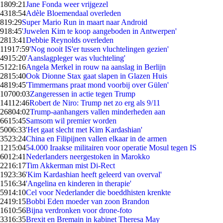
18
09:21
Jane Fonda weer vrijgezel
43
18:54
Adèle Bloemendaal overleden
8
19:29
Super Mario Run in maart naar Android
9
18:45
'Juwelen Kim te koop aangeboden in Antwerpen'
28
13:41
Debbie Reynolds overleden
119
17:59
'Nog nooit IS'er tussen vluchtelingen gezien'
49
15:20
'Aanslagpleger was vluchteling'
51
22:16
Angela Merkel in rouw na aanslag in Berlijn
28
15:40
Ook Dionne Stax gaat slapen in Glazen Huis
48
19:45
'Timmermans praat mond voorbij over Gülen'
107
00:03
Zangeressen in actie tegen Trump
141
12:46
Robert de Niro: Trump net zo erg als 9/11
268
04:02
Trump-aanhangers vallen minderheden aan
66
15:45
Samsom wil premier worden
50
06:33
'Het gaat slecht met Kim Kardashian'
35
23:24
China en Filipijnen vallen elkaar in de armen
12
15:04
54.000 Iraakse militairen voor operatie Mosul tegen IS
60
12:41
Nederlanders neergestoken in Marokko
22
16:17
Tim Akkerman mist Di-Rect
19
23:36
'Kim Kardashian heeft geleerd van overval'
15
16:34
'Angelina en kinderen in therapie'
59
14:10
Cel voor Nederlander die boeddhisten krenkte
24
19:15
Bobbi Eden moeder van zoon Brandon
16
10:56
Bijna verdronken voor drone-foto
33
16:35
Brexit en Bremain in kabinet Theresa May