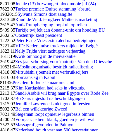
82
01:08
Jochie (13) bezwangert bloedmooie juf (24)
76
22:07
Turkse premier: Duitse stemming 'absurd'
193
20:15
Sylvana Simons doet aangifte
28
13:48
Ruud de Wild: terugkeer Mattie is marketing
26
15:47
Anti-Trumpbetoging loopt uit op rellen
54
09:35
Turkije twijfelt aan douane-unie om houding EU
26
02:57
Oostenrijk kiest president
12
22:52
Peter R. de Vries extra alert na bedreigingen
32
21:40
VID: Nederlandse truckers mijden tol België
18
23:11
Nelly Frijda viert tachtigste verjaardag
16
11:19
Kwik omhoog in de meivakantie
26
19:42
Zes jaar schorsing voor 'motortje' Van den Driessche
105
21:04
Moslimorganisatie bestrijdt radicalisering
43
18:08
Mitsubishi sjoemelt met verbruikscijfers
18
16:03
Bomaanslag in Kabul
8
11:06
President Indonesië naar ons land
32
15:37
Kim Kardashian had seks in vliegtuig
22
13:17
Saudi-Arabië wil brug naar Egypte over Rode Zee
17
02:37
Bo Saris ingestort na beschuldigingen
13
15:03
Jennifer Lawrence is niet goed in feesten
50
02:37
Bel een willekeurige Zweed
70
21:49
Stegeman loopt opnieuw legerbasis binnen
42
00:23
Voorjaar: je bent blank, goed en je wilt wat
75
22:53
Massagraf gevonden in Palmyra
48
18:47
Nederland houdt vast aan 500 hervestigingen