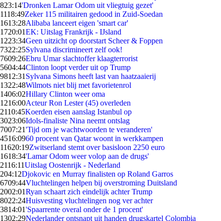
8
23:14
'Dronken Lamar Odom uit vliegtuig gezet'
11
18:49
Zeker 115 militairen gedood in Zuid-Soedan
16
13:28
Alibaba lanceert eigen 'smart car'
17
20:01
EK: Uitslag Frankrijk - IJsland
12
23:34
Geen uitzicht op doorstart Scheer & Foppen
73
22:25
Sylvana discrimineert zelf ook!
76
09:26
Ebru Umar slachtoffer klaagterrorist
56
04:44
Clinton loopt verder uit op Trump
98
12:31
Sylvana Simons heeft last van haatzaaierij
13
22:48
Wilmots niet blij met favorietenrol
14
06:02
Hillary Clinton weer oma
12
16:00
Acteur Ron Lester (45) overleden
21
10:45
Koerden eisen aanslag Istanbul op
30
23:06
Idols-finaliste Nina neemt ontslag
70
07:21
'Tijd om je wachtwoorden te veranderen'
45
16:09
60 procent van Qatar woont in werkkampen
116
20:19
Zwitserland stemt over basisloon 2250 euro
16
18:34
'Lamar Odom weer volop aan de drugs'
21
16:11
Uitslag Oostenrijk - Nederland
2
04:12
Djokovic en Murray finalisten op Roland Garros
67
09:44
Vluchtelingen helpen bij overstroming Duitsland
20
02:01
Ryan schaart zich eindelijk achter Trump
80
22:24
Huisvesting vluchtelingen nog ver achter
38
14:01
'Spaarrente overal onder de 1 procent'
13
02:29
Nederlander ontsnapt uit handen drugskartel Colombia