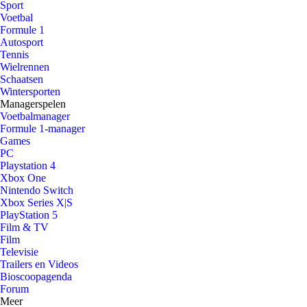
Sport
Voetbal
Formule 1
Autosport
Tennis
Wielrennen
Schaatsen
Wintersporten
Managerspelen
Voetbalmanager
Formule 1-manager
Games
PC
Playstation 4
Xbox One
Nintendo Switch
Xbox Series X|S
PlayStation 5
Film & TV
Film
Televisie
Trailers en Videos
Bioscoopagenda
Forum
Meer