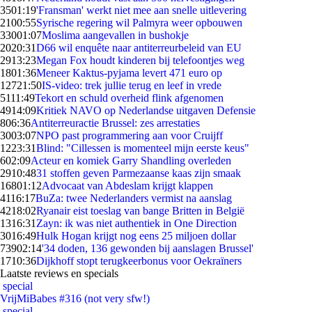
35
01:19
'Fransman' werkt niet mee aan snelle uitlevering
21
00:55
Syrische regering wil Palmyra weer opbouwen
330
01:07
Moslima aangevallen in bushokje
20
20:31
D66 wil enquête naar antiterreurbeleid van EU
29
13:23
Megan Fox houdt kinderen bij telefoontjes weg
18
01:36
Meneer Kaktus-pyjama levert 471 euro op
127
21:50
IS-video: trek jullie terug en leef in vrede
51
11:49
Tekort en schuld overheid flink afgenomen
49
14:09
Kritiek NAVO op Nederlandse uitgaven Defensie
8
06:36
Antiterreuractie Brussel: zes arrestaties
30
03:07
NPO past programmering aan voor Cruijff
12
23:31
Blind: "Cillessen is momenteel mijn eerste keus"
6
02:09
Acteur en komiek Garry Shandling overleden
29
10:48
31 stoffen geven Parmezaanse kaas zijn smaak
168
01:12
Advocaat van Abdeslam krijgt klappen
41
16:17
BuZa: twee Nederlanders vermist na aanslag
42
18:02
Ryanair eist toeslag van bange Britten in België
13
16:31
Zayn: ik was niet authentiek in One Direction
30
16:49
Hulk Hogan krijgt nog eens 25 miljoen dollar
739
02:14
'34 doden, 136 gewonden bij aanslagen Brussel'
17
10:36
Dijkhoff stopt terugkeerbonus voor Oekraïners
Laatste reviews en specials
special
VrijMiBabes #316 (not very sfw!)
special