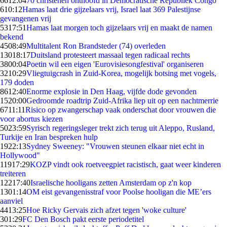
66
12:04
70 christenen onthoofd in Democratische Republiek Congo
6
10:12
Hamas laat drie gijzelaars vrij, Israel laat 369 Palestijnse
gevangenen vrij
53
17:51
Hamas laat morgen toch gijzelaars vrij en maakt de namen
bekend
45
08:49
Multitalent Ron Brandsteder (74) overleden
130
18:17
Duitsland protesteert massaal tegen radicaal rechts
38
00:04
Poetin wil een eigen 'Eurovisiesongfestival' organiseren
32
10:29
Vliegtuigcrash in Zuid-Korea, mogelijk botsing met vogels,
179 doden
86
12:40
Enorme explosie in Den Haag, vijfde dode gevonden
15
20:00
Gedroomde roadtrip Zuid-Afrika liep uit op een nachtmerrie
67
11:11
Risico op zwangerschap vaak onderschat door vrouwen die
voor abortus kiezen
50
23:59
Syrisch regeringsleger trekt zich terug uit Aleppo, Rusland,
Turkije en Iran bespreken hulp
19
22:13
Sydney Sweeney: "Vrouwen steunen elkaar niet echt in
Hollywood"
119
17:29
KOZP vindt ook roetveegpiet racistisch, gaat weer kinderen
treiteren
122
17:40
Israelische hooligans zetten Amsterdam op z'n kop
13
01:14
OM eist gevangenisstraf voor Poolse hooligan die ME’ers
aanviel
44
13:25
Hoe Ricky Gervais zich afzet tegen 'woke culture'
3
01:29
FC Den Bosch pakt eerste periodetitel