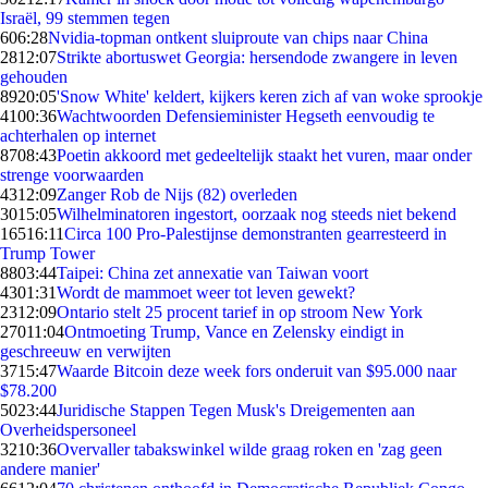
Israël, 99 stemmen tegen
6
06:28
Nvidia-topman ontkent sluiproute van chips naar China
28
12:07
Strikte abortuswet Georgia: hersendode zwangere in leven
gehouden
89
20:05
'Snow White' keldert, kijkers keren zich af van woke sprookje
41
00:36
Wachtwoorden Defensieminister Hegseth eenvoudig te
achterhalen op internet
87
08:43
Poetin akkoord met gedeeltelijk staakt het vuren, maar onder
strenge voorwaarden
43
12:09
Zanger Rob de Nijs (82) overleden
30
15:05
Wilhelminatoren ingestort, oorzaak nog steeds niet bekend
165
16:11
Circa 100 Pro-Palestijnse demonstranten gearresteerd in
Trump Tower
88
03:44
Taipei: China zet annexatie van Taiwan voort
43
01:31
Wordt de mammoet weer tot leven gewekt?
23
12:09
Ontario stelt 25 procent tarief in op stroom New York
270
11:04
Ontmoeting Trump, Vance en Zelensky eindigt in
geschreeuw en verwijten
37
15:47
Waarde Bitcoin deze week fors onderuit van $95.000 naar
$78.200
50
23:44
Juridische Stappen Tegen Musk's Dreigementen aan
Overheidspersoneel
32
10:36
Overvaller tabakswinkel wilde graag roken en 'zag geen
andere manier'