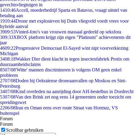
gevechtsvliegtuigen in
14
10:46
Accell, moederbedrijf Sparta en Batavus, vraagt uitstel van
betaling aan
19
10:44
Drone met explosieven bij Duits vliegveld voedt vrees voor
hybride aanval
39
09:53
Vinted-foto's van vrouwen massaal gedeeld op seksfora
3
09:33
XBOX platform krijgt zijn eigen "Platinum" achievements dit
jaar
46
09:22
Progressieve Democraat El-Sayed wint nipt voorverkiezing
Michigan
34
08:18
Wakker Dier dient klacht in tegen insectenfabriek Protix om
duurzaamheidsclaims
85
07/08
'Witte' mannen discrimineren is volgens OM geen enkel
probleem
27
07/08
Doden bij Oekraïense droneaanvallen op Moskou en Sint-
Petersburg
34
07/08
Kind overleden na aanrijding door AH-bestelbus in Dordrecht
53
07/08
Van den Brink zet nog eens 14 gemeenten onder toezicht om
spreidingswet
22
06/08
Iran en Oman eens over route Straat van Hormuz, VS
buitenspel
Forum
Forum
Scrollbar gebruiken