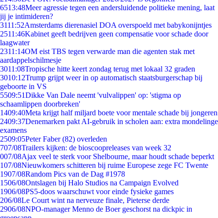
65
13:48
Meer agressie tegen een andersluidende politieke mening, laat
jij je intimideren?
31
11:52
Amsterdams dierenasiel DOA overspoeld met babykonijntjes
25
11:46
Kabinet geeft bedrijven geen compensatie voor schade door
laagwater
23
11:14
OM eist TBS tegen verwarde man die agenten stak met
aardappelschilmesje
30
11:08
Tropische hitte keert zondag terug met lokaal 32 graden
30
10:12
Trump grijpt weer in op automatisch staatsburgerschap bij
geboorte in VS
55
09:51
Dikke Van Dale neemt 'vulvalippen' op: 'stigma op
schaamlippen doorbreken'
14
09:40
Meta krijgt half miljard boete voor mentale schade bij jongeren
24
09:37
Denemarken pakt AI-gebruik in scholen aan: extra mondelinge
examens
25
09:05
Peter Faber (82) overleden
7
07/08
Trailers kijken: de bioscoopreleases van week 32
0
07/08
Ajax veel te sterk voor Shelbourne, maar houdt schade beperkt
1
07/08
Nieuwkomers schitteren bij ruime Europese zege FC Twente
19
07/08
Random Pics van de Dag #1978
15
06/08
Ontslagen bij Halo Studios na Campaign Evolved
19
06/08
PS5-doos waarschuwt voor einde fysieke games
2
06/08
Le Court wint na nerveuze finale, Pieterse derde
29
06/08
NPO-manager Menno de Boer geschorst na dickpic in
groepsapp