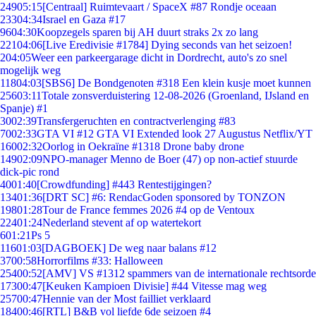
249
05:15
[Centraal] Ruimtevaart / SpaceX #87 Rondje oceaan
233
04:34
Israel en Gaza #17
96
04:30
Koopzegels sparen bij AH duurt straks 2x zo lang
221
04:06
[Live Eredivisie #1784] Dying seconds van het seizoen!
2
04:05
Weer een parkeergarage dicht in Dordrecht, auto's zo snel
mogelijk weg
118
04:03
[SBS6] De Bondgenoten #318 Een klein kusje moet kunnen
256
03:11
Totale zonsverduistering 12-08-2026 (Groenland, IJsland en
Spanje) #1
30
02:39
Transfergeruchten en contractverlenging #83
70
02:33
GTA VI #12 GTA VI Extended look 27 Augustus Netflix/YT
160
02:32
Oorlog in Oekraïne #1318 Drone baby drone
149
02:09
NPO-manager Menno de Boer (47) op non-actief stuurde
dick-pic rond
40
01:40
[Crowdfunding] #443 Rentestijgingen?
134
01:36
[DRT SC] #6: RendacGoden sponsored by TONZON
198
01:28
Tour de France femmes 2026 #4 op de Ventoux
224
01:24
Nederland stevent af op watertekort
6
01:21
Ps 5
116
01:03
[DAGBOEK] De weg naar balans #12
37
00:58
Horrorfilms #33: Halloween
254
00:52
[AMV] VS #1312 spammers van de internationale rechtsorde
173
00:47
[Keuken Kampioen Divisie] #44 Vitesse mag weg
257
00:47
Hennie van der Most failliet verklaard
184
00:46
[RTL] B&B vol liefde 6de seizoen #4