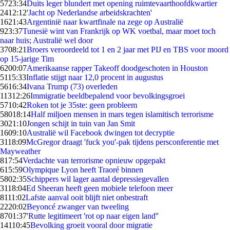
57
23:34
Duits leger blundert met opening ruimtevaarthoofdkwartier
24
12:12
'Jacht op Nederlandse arbeidskrachten'
16
21:43
Argentinië naar kwartfinale na zege op Australië
9
23:37
Tunesië wint van Frankrijk op WK voetbal, maar moet toch
naar huis; Australië wel door
37
08:21
Broers veroordeeld tot 1 en 2 jaar met PIJ en TBS voor moord
op 15-jarige Tim
62
00:07
Amerikaanse rapper Takeoff doodgeschoten in Houston
51
15:33
Inflatie stijgt naar 12,0 procent in augustus
56
16:34
Ivana Trump (73) overleden
113
12:26
Immigratie beeldbepalend voor bevolkingsgroei
57
10:42
Roken tot je 35ste: geen probleem
580
18:14
Half miljoen mensen in mars tegen islamitisch terrorisme
30
21:10
Jongen schijt in tuin van Jan Smit
16
09:10
Australië wil Facebook dwingen tot decryptie
31
18:09
McGregor draagt 'fuck you'-pak tijdens persconferentie met
Mayweather
8
17:54
Verdachte van terrorisme opnieuw opgepakt
6
15:59
Olympique Lyon heeft Traoré binnen
58
02:35
Schippers wil lager aantal depressiegevallen
31
18:04
Ed Sheeran heeft geen mobiele telefoon meer
81
11:02
Lafste aanval ooit blijft niet onbestraft
22
20:02
Beyoncé zwanger van tweeling
87
01:37
'Rutte legitimeert 'rot op naar eigen land''
141
10:45
Bevolking groeit vooral door migratie