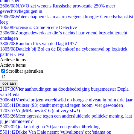
buitenspel
26
06/08
NAVO zet wegens Russische provocatie 250% meer
gevechtsvliegtuigen in
59
06/08
Waterschappen slaan alarm wegens droogte: Gereedschapskist
leeg
1
06/08
Forensics: Crime Scene Detective
23
06/08
Zorgmedewerkster die 's nachts haar vriend bezocht terecht
ontslagen
38
06/08
Random Pics van de Dag #1977
18
05/08
Datalek bij Bol en de Bijenkorf na cyberaanval op logistiek
partner Ceva
Actieve items
Actieve items
Scrollbar gebruiken
opslaan
21
07:30
Vier aanhoudingen na doodsbedreiging burgemeester Depla
van Breda
30
06:41
Voedselprijzen wereldwijd op hoogste niveau in ruim drie jaar
38
05:41
Duitser (93) crasht met quad tegen boom, vier gewonden
12
03:57
VrijMiBabes #316 (not very sfw!)
65
03:26
Meer agressie tegen een andersluidende politieke mening, laat
jij je intimideren?
23
03:02
Quake krijgt na 30 jaar een gratis uitbreiding
55
01:42
Dikke Van Dale neemt 'vulvalippen' op: 'stigma op