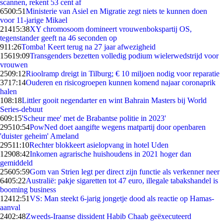
scannen, rekent 53 cent af
65
00:51
Ministerie van Asiel en Migratie zegt niets te kunnen doen
voor 11-jarige Mikael
214
15:38
XY chromosoom domineert vrouwenbokspartij OS,
tegenstander geeft na 46 seconden op
9
11:26
Tomba! Keert terug na 27 jaar afwezigheid
156
19:09
Transgenders bezetten volledig podium wielerwedstrijd voor
vrouwen
25
09:12
Rioolramp dreigt in Tilburg; € 10 miljoen nodig voor reparatie
37
17:14
Ouderen en risicogroepen kunnen komend najaar coronaprik
halen
1
08:18
Littler gooit negendarter en wint Bahrain Masters bij World
Series-debuut
6
09:15
'Scheur mee' met de Brabantse politie in 2023'
295
10:54
PowNed doet aangifte wegens matpartij door openbaren
'duister geheim' Ameland
295
11:10
Rechter blokkeert asielopvang in hotel Uden
129
08:42
Inkomen agrarische huishoudens in 2021 hoger dan
gemiddeld
256
05:59
Gom van Strien legt per direct zijn functie als verkenner neer
64
05:22
Australië: pakje sigaretten tot 47 euro, illegale tabakshandel is
booming business
124
12:51
VS: Man steekt 6-jarig jongetje dood als reactie op Hamas-
aanval
24
02:48
Zweeds-Iraanse dissident Habib Chaab geëxecuteerd