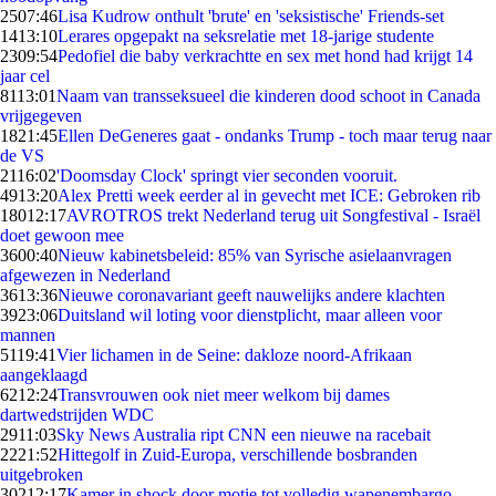
25
07:46
Lisa Kudrow onthult 'brute' en 'seksistische' Friends-set
14
13:10
Lerares opgepakt na seksrelatie met 18-jarige studente
23
09:54
Pedofiel die baby verkrachtte en sex met hond had krijgt 14
jaar cel
81
13:01
Naam van transseksueel die kinderen dood schoot in Canada
vrijgegeven
18
21:45
Ellen DeGeneres gaat - ondanks Trump - toch maar terug naar
de VS
21
16:02
'Doomsday Clock' springt vier seconden vooruit.
49
13:20
Alex Pretti week eerder al in gevecht met ICE: Gebroken rib
180
12:17
AVROTROS trekt Nederland terug uit Songfestival - Israël
doet gewoon mee
36
00:40
Nieuw kabinetsbeleid: 85% van Syrische asielaanvragen
afgewezen in Nederland
36
13:36
Nieuwe coronavariant geeft nauwelijks andere klachten
39
23:06
Duitsland wil loting voor dienstplicht, maar alleen voor
mannen
51
19:41
Vier lichamen in de Seine: dakloze noord-Afrikaan
aangeklaagd
62
12:24
Transvrouwen ook niet meer welkom bij dames
dartwedstrijden WDC
29
11:03
Sky News Australia ript CNN een nieuwe na racebait
22
21:52
Hittegolf in Zuid-Europa, verschillende bosbranden
uitgebroken
302
12:17
Kamer in shock door motie tot volledig wapenembargo