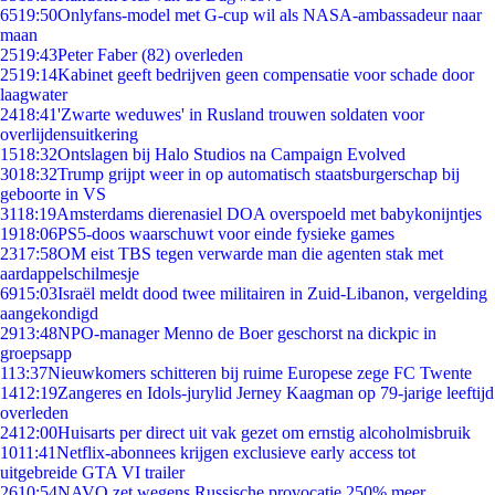
65
19:50
Onlyfans-model met G-cup wil als NASA-ambassadeur naar
maan
25
19:43
Peter Faber (82) overleden
25
19:14
Kabinet geeft bedrijven geen compensatie voor schade door
laagwater
24
18:41
'Zwarte weduwes' in Rusland trouwen soldaten voor
overlijdensuitkering
15
18:32
Ontslagen bij Halo Studios na Campaign Evolved
30
18:32
Trump grijpt weer in op automatisch staatsburgerschap bij
geboorte in VS
31
18:19
Amsterdams dierenasiel DOA overspoeld met babykonijntjes
19
18:06
PS5-doos waarschuwt voor einde fysieke games
23
17:58
OM eist TBS tegen verwarde man die agenten stak met
aardappelschilmesje
69
15:03
Israël meldt dood twee militairen in Zuid-Libanon, vergelding
aangekondigd
29
13:48
NPO-manager Menno de Boer geschorst na dickpic in
groepsapp
1
13:37
Nieuwkomers schitteren bij ruime Europese zege FC Twente
14
12:19
Zangeres en Idols-jurylid Jerney Kaagman op 79-jarige leeftijd
overleden
24
12:00
Huisarts per direct uit vak gezet om ernstig alcoholmisbruik
10
11:41
Netflix-abonnees krijgen exclusieve early access tot
uitgebreide GTA VI trailer
26
10:54
NAVO zet wegens Russische provocatie 250% meer