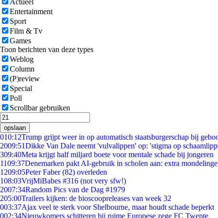
Actueel
Entertainment
Sport
Film & Tv
Games
Toon berichten van deze types
Weblog
Column
(P)review
Special
Poll
Scrollbar gebruiken
opslaan
0
10:12
Trump grijpt weer in op automatisch staatsburgerschap bij gebo
20
09:51
Dikke Van Dale neemt 'vulvalippen' op: 'stigma op schaamlip
3
09:40
Meta krijgt half miljard boete voor mentale schade bij jongeren
11
09:37
Denemarken pakt AI-gebruik in scholen aan: extra mondeling
12
09:05
Peter Faber (82) overleden
1
08:03
VrijMiBabes #316 (not very sfw!)
20
07:34
Random Pics van de Dag #1979
2
05:00
Trailers kijken: de bioscoopreleases van week 32
0
03:37
Ajax veel te sterk voor Shelbourne, maar houdt schade beperkt
0
02:34
Nieuwkomers schitteren bij ruime Europese zege FC Twente