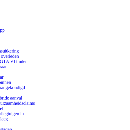
app
suitkering
d overleden
 GTA VI trailer
maan
ar
binnen
g aangekondigd
bride aanval
duurzaamheidsclaims
el
iegtuigen in
 leeg
tslagen