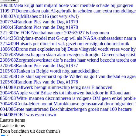
3
09:40
Meta krijgt half miljard boete voor mentale schade bij jongeren
11
09:37
Denemarken pakt AI-gebruik in scholen aan: extra mondeling
1
08:03
VrijMiBabes #316 (not very sfw!)
20
07:34
Random Pics van de Dag #1979
19
00:45
Random Pics van de Dag #1978
2
21:30
De FOK!Voetbalmanager 2026/2027 is begonnen
64
14:35
Onlyfans-model met G-cup wil als NASA-ambassadeur naar 
22
14:09
Huisarts per direct uit vak gezet om ernstig alcoholmisbruik
18
06/08
Drone met explosieven bij Duits vliegveld voedt vrees voor hy
57
06/08
Waterschappen slaan alarm wegens droogte: Gereedschapskist
23
06/08
Zorgmedewerkster die 's nachts haar vriend bezocht terecht on
37
06/08
Random Pics van de Dag #1977
21
05/08
Tanken in België wordt nóg aantrekkelijker
34
05/08
Dirk sluit supermarkt op de Wallen na golf van diefstal en agre
12
05/08
Random Pics van de Dag #1976
6
04/08
Kraftwerk brengt ruimteschip terug naar Eindhoven
20
04/08
Apple vecht Britse eis tot inbouwen backdoor in iCloud aan
85
04/08
'Witte' mannen discrimineren is volgens OM geen enkel probl
30
04/08
Ceuta-leider noemt Marokkaanse grensaanval door migranten 
6
04/08
Grote natuurbrand Boschhuizerbergen groeit naar 100 hectare
6
04/08
FOK! was even down
Laatste items
Laatste items
Toon berichten uit deze thema's