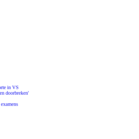
orte in VS
pen doorbreken'
e examens