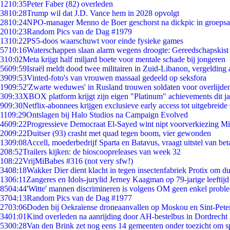
12
10:35
Peter Faber (82) overleden
38
10:28
Trump wil dat J.D. Vance hem in 2028 opvolgt
28
10:24
NPO-manager Menno de Boer geschorst na dickpic in groeps
20
10:23
Random Pics van de Dag #1979
13
10:22
PS5-doos waarschuwt voor einde fysieke games
57
10:16
Waterschappen slaan alarm wegens droogte: Gereedschapskist
3
10:02
Meta krijgt half miljard boete voor mentale schade bij jongeren
56
09:59
Israël meldt dood twee militairen in Zuid-Libanon, vergeldin
39
09:53
Vinted-foto's van vrouwen massaal gedeeld op seksfora
19
09:52
'Zwarte weduwes' in Rusland trouwen soldaten voor overlijden
3
09:33
XBOX platform krijgt zijn eigen "Platinum" achievements dit ja
9
09:30
Netflix-abonnees krijgen exclusieve early access tot uitgebreide
11
09:29
Ontslagen bij Halo Studios na Campaign Evolved
46
09:22
Progressieve Democraat El-Sayed wint nipt voorverkiezing M
20
09:22
Duitser (93) crasht met quad tegen boom, vier gewonden
13
09:08
Accell, moederbedrijf Sparta en Batavus, vraagt uitstel van bet
2
08:52
Trailers kijken: de bioscoopreleases van week 32
1
08:22
VrijMiBabes #316 (not very sfw!)
34
08:18
Wakker Dier dient klacht in tegen insectenfabriek Protix om 
13
06:11
Zangeres en Idols-jurylid Jerney Kaagman op 79-jarige leeftijd
85
04:44
'Witte' mannen discrimineren is volgens OM geen enkel probl
37
04:13
Random Pics van de Dag #1977
27
03:06
Doden bij Oekraïense droneaanvallen op Moskou en Sint-Pete
34
01:01
Kind overleden na aanrijding door AH-bestelbus in Dordrecht
53
00:28
Van den Brink zet nog eens 14 gemeenten onder toezicht om s