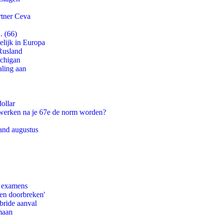
rtner Ceva
. (66)
lijk in Europa
Rusland
ichigan
aling aan
ollar
 werken na je 67e de norm worden?
and augustus
e examens
pen doorbreken'
bride aanval
maan