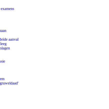
e examens
maan
bride aanval
 leeg
tslagen
ssie
eem
'gruweldaad'