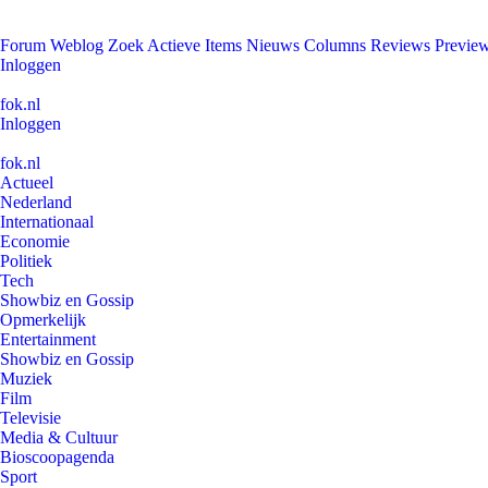
Forum
Weblog
Zoek
Actieve Items
Nieuws
Columns
Reviews
Previe
Inloggen
fok.nl
Inloggen
fok.nl
Actueel
Nederland
Internationaal
Economie
Politiek
Tech
Showbiz en Gossip
Opmerkelijk
Entertainment
Showbiz en Gossip
Muziek
Film
Televisie
Media & Cultuur
Bioscoopagenda
Sport