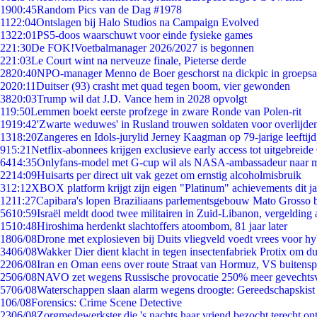
19
00:45
Random Pics van de Dag #1978
11
22:04
Ontslagen bij Halo Studios na Campaign Evolved
13
22:01
PS5-doos waarschuwt voor einde fysieke games
2
21:30
De FOK!Voetbalmanager 2026/2027 is begonnen
2
21:03
Le Court wint na nerveuze finale, Pieterse derde
28
20:40
NPO-manager Menno de Boer geschorst na dickpic in groeps
20
20:11
Duitser (93) crasht met quad tegen boom, vier gewonden
38
20:03
Trump wil dat J.D. Vance hem in 2028 opvolgt
1
19:50
Lemmen boekt eerste profzege in zware Ronde van Polen-rit
19
19:42
'Zwarte weduwes' in Rusland trouwen soldaten voor overlijden
13
18:20
Zangeres en Idols-jurylid Jerney Kaagman op 79-jarige leeftij
9
15:21
Netflix-abonnees krijgen exclusieve early access tot uitgebreide
64
14:35
Onlyfans-model met G-cup wil als NASA-ambassadeur naar 
22
14:09
Huisarts per direct uit vak gezet om ernstig alcoholmisbruik
3
12:12
XBOX platform krijgt zijn eigen "Platinum" achievements dit ja
12
11:27
Capibara's lopen Braziliaans parlementsgebouw Mato Grosso 
56
10:59
Israël meldt dood twee militairen in Zuid-Libanon, vergeldin
15
10:48
Hiroshima herdenkt slachtoffers atoombom, 81 jaar later
18
06/08
Drone met explosieven bij Duits vliegveld voedt vrees voor hy
34
06/08
Wakker Dier dient klacht in tegen insectenfabriek Protix om 
22
06/08
Iran en Oman eens over route Straat van Hormuz, VS buitensp
25
06/08
NAVO zet wegens Russische provocatie 250% meer gevechtsvl
57
06/08
Waterschappen slaan alarm wegens droogte: Gereedschapskist
1
06/08
Forensics: Crime Scene Detective
23
06/08
Zorgmedewerkster die 's nachts haar vriend bezocht terecht on