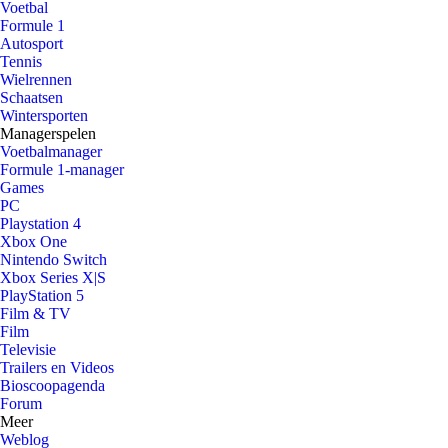
Voetbal
Formule 1
Autosport
Tennis
Wielrennen
Schaatsen
Wintersporten
Managerspelen
Voetbalmanager
Formule 1-manager
Games
PC
Playstation 4
Xbox One
Nintendo Switch
Xbox Series X|S
PlayStation 5
Film & TV
Film
Televisie
Trailers en Videos
Bioscoopagenda
Forum
Meer
Weblog