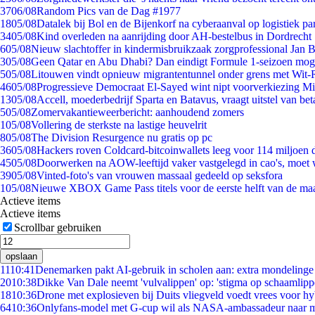
37
06/08
Random Pics van de Dag #1977
18
05/08
Datalek bij Bol en de Bijenkorf na cyberaanval op logistiek pa
34
05/08
Kind overleden na aanrijding door AH-bestelbus in Dordrecht
6
05/08
Nieuw slachtoffer in kindermisbruikzaak zorgprofessional Jan B
3
05/08
Geen Qatar en Abu Dhabi? Dan eindigt Formule 1-seizoen moge
5
05/08
Litouwen vindt opnieuw migrantentunnel onder grens met Wit-
46
05/08
Progressieve Democraat El-Sayed wint nipt voorverkiezing M
13
05/08
Accell, moederbedrijf Sparta en Batavus, vraagt uitstel van bet
5
05/08
Zomervakantieweerbericht: aanhoudend zomers
1
05/08
Vollering de sterkste na lastige heuvelrit
8
05/08
The Division Resurgence nu gratis op pc
36
05/08
Hackers roven Coldcard-bitcoinwallets leeg voor 114 miljoen d
45
05/08
Doorwerken na AOW-leeftijd vaker vastgelegd in cao's, moet
39
05/08
Vinted-foto's van vrouwen massaal gedeeld op seksfora
1
05/08
Nieuwe XBOX Game Pass titels voor de eerste helft van de ma
Actieve items
Actieve items
Scrollbar gebruiken
opslaan
11
10:41
Denemarken pakt AI-gebruik in scholen aan: extra mondeling
20
10:38
Dikke Van Dale neemt 'vulvalippen' op: 'stigma op schaamlip
18
10:36
Drone met explosieven bij Duits vliegveld voedt vrees voor hy
64
10:36
Onlyfans-model met G-cup wil als NASA-ambassadeur naar 