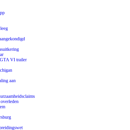
app
 leeg
g aangekondigd
suitkering
ar
 GTA VI trailer
ichigan
aling aan
duurzaamheidsclaims
 overleden
eem
rsburg
preidingswet