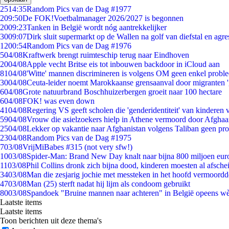
25
14:35
Random Pics van de Dag #1977
2
09:50
De FOK!Voetbalmanager 2026/2027 is begonnen
20
09:23
Tanken in België wordt nóg aantrekkelijker
30
09:07
Dirk sluit supermarkt op de Wallen na golf van diefstal en agre
12
00:54
Random Pics van de Dag #1976
5
04/08
Kraftwerk brengt ruimteschip terug naar Eindhoven
20
04/08
Apple vecht Britse eis tot inbouwen backdoor in iCloud aan
81
04/08
'Witte' mannen discrimineren is volgens OM geen enkel probl
30
04/08
Ceuta-leider noemt Marokkaanse grensaanval door migranten 
6
04/08
Grote natuurbrand Boschhuizerbergen groeit naar 100 hectare
6
04/08
FOK! was even down
41
04/08
Regering VS geeft scholen die 'genderidentiteit' van kinderen
59
04/08
Vrouw die asielzoekers hielp in Athene vermoord door Afghaa
25
04/08
Lekker op vakantie naar Afghanistan volgens Taliban geen pr
23
04/08
Random Pics van de Dag #1975
7
03/08
VrijMiBabes #315 (not very sfw!)
10
03/08
Spider-Man: Brand New Day knalt naar bijna 800 miljoen eur
11
03/08
Phil Collins dronk zich bijna dood, kinderen moesten al afsch
34
03/08
Man die zesjarig jochie met messteken in het hoofd vermoordde 
47
03/08
Man (25) sterft nadat hij lijm als condoom gebruikt
80
03/08
Spandoek "Bruine mannen naar achteren" in België opeens wèl
Laatste items
Laatste items
Toon berichten uit deze thema's