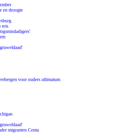
tember
e en droogte
rsburg
 reis
logsmisdadigers'
eem
'gruweldaad'
 verbergen voor ouders ultimatum
ichigan
'gruweldaad'
onder migranten Ceuta