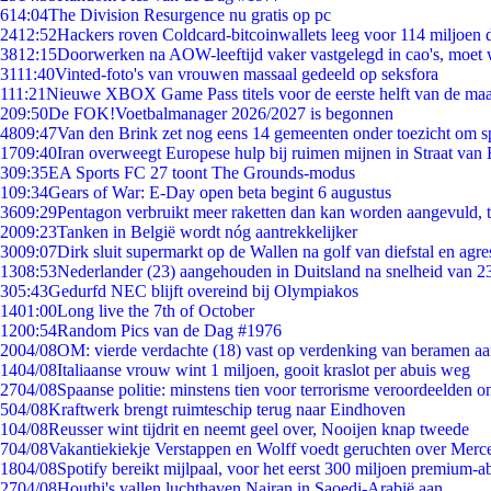
6
14:04
The Division Resurgence nu gratis op pc
24
12:52
Hackers roven Coldcard-bitcoinwallets leeg voor 114 miljoen d
38
12:15
Doorwerken na AOW-leeftijd vaker vastgelegd in cao's, moet
31
11:40
Vinted-foto's van vrouwen massaal gedeeld op seksfora
1
11:21
Nieuwe XBOX Game Pass titels voor de eerste helft van de ma
2
09:50
De FOK!Voetbalmanager 2026/2027 is begonnen
48
09:47
Van den Brink zet nog eens 14 gemeenten onder toezicht om s
17
09:40
Iran overweegt Europese hulp bij ruimen mijnen in Straat va
3
09:35
EA Sports FC 27 toont The Grounds-modus
1
09:34
Gears of War: E-Day open beta begint 6 augustus
36
09:29
Pentagon verbruikt meer raketten dan kan worden aangevuld, t
20
09:23
Tanken in België wordt nóg aantrekkelijker
30
09:07
Dirk sluit supermarkt op de Wallen na golf van diefstal en agre
13
08:53
Nederlander (23) aangehouden in Duitsland na snelheid van 
3
05:43
Gedurfd NEC blijft overeind bij Olympiakos
14
01:00
Long live the 7th of October
12
00:54
Random Pics van de Dag #1976
20
04/08
OM: vierde verdachte (18) vast op verdenking van beramen aa
14
04/08
Italiaanse vrouw wint 1 miljoen, gooit kraslot per abuis weg
27
04/08
Spaanse politie: minstens tien voor terrorisme veroordeelden 
5
04/08
Kraftwerk brengt ruimteschip terug naar Eindhoven
1
04/08
Reusser wint tijdrit en neemt geel over, Nooijen knap tweede
7
04/08
Vakantiekiekje Verstappen en Wolff voedt geruchten over Merc
18
04/08
Spotify bereikt mijlpaal, voor het eerst 300 miljoen premium-
27
04/08
Houthi's vallen luchthaven Najran in Saoedi-Arabië aan