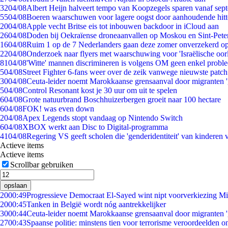
32
04/08
Albert Heijn halveert tempo van Koopzegels sparen vanaf sep
55
04/08
Boeren waarschuwen voor lagere oogst door aanhoudende hitt
20
04/08
Apple vecht Britse eis tot inbouwen backdoor in iCloud aan
26
04/08
Doden bij Oekraïense droneaanvallen op Moskou en Sint-Pete
16
04/08
Ruim 1 op de 7 Nederlanders gaan deze zomer onverzekerd op
22
04/08
Onderzoek naar flyers met waarschuwing voor 'Israëlische oor
81
04/08
'Witte' mannen discrimineren is volgens OM geen enkel probl
5
04/08
Street Fighter 6-fans weer over de zeik vanwege nieuwste patch
30
04/08
Ceuta-leider noemt Marokkaanse grensaanval door migranten 
5
04/08
Control Resonant kost je 30 uur om uit te spelen
6
04/08
Grote natuurbrand Boschhuizerbergen groeit naar 100 hectare
6
04/08
FOK! was even down
2
04/08
Apex Legends stopt vandaag op Nintendo Switch
6
04/08
XBOX werkt aan Disc to Digital-programma
41
04/08
Regering VS geeft scholen die 'genderidentiteit' van kinderen
Actieve items
Actieve items
Scrollbar gebruiken
opslaan
20
00:49
Progressieve Democraat El-Sayed wint nipt voorverkiezing M
20
00:45
Tanken in België wordt nóg aantrekkelijker
30
00:44
Ceuta-leider noemt Marokkaanse grensaanval door migranten 
27
00:43
Spaanse politie: minstens tien voor terrorisme veroordeelden 