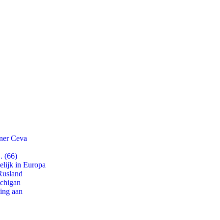
tner Ceva
. (66)
lijk in Europa
Rusland
ichigan
ling aan