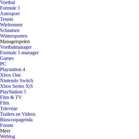
Voetbal
Formule 1
Autosport
Tennis
Wielrennen
Schaatsen
Wintersporten
Managerspelen
Voetbalmanager
Formule 1-manager
Games
PC
Playstation 4
Xbox One
Nintendo Switch
Xbox Series X|S
PlayStation 5
Film & TV
Film
Televisie
Trailers en Videos
Bioscoopagenda
Forum
Meer
Weblog