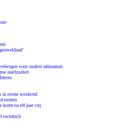
ssie
eem
'gruweldaad'
 verbergen voor ouders ultimatum
nse asielzoeker
obleem
o in eerste weekend
eid nemen
komt na elf jaar vrij
 racistisch