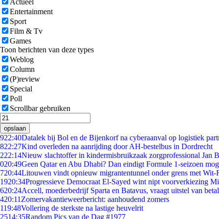
Actueel
Entertainment
Sport
Film & Tv
Games
Toon berichten van deze types
Weblog
Column
(P)review
Special
Poll
Scrollbar gebruiken
opslaan
9
22:40
Datalek bij Bol en de Bijenkorf na cyberaanval op logistiek par
8
22:27
Kind overleden na aanrijding door AH-bestelbus in Dordrecht
2
22:14
Nieuw slachtoffer in kindermisbruikzaak zorgprofessional Jan B
0
20:49
Geen Qatar en Abu Dhabi? Dan eindigt Formule 1-seizoen moge
7
20:44
Litouwen vindt opnieuw migrantentunnel onder grens met Wit-
19
20:34
Progressieve Democraat El-Sayed wint nipt voorverkiezing M
6
20:24
Accell, moederbedrijf Sparta en Batavus, vraagt uitstel van beta
4
20:11
Zomervakantieweerbericht: aanhoudend zomers
1
19:48
Vollering de sterkste na lastige heuvelrit
25
14:35
Random Pics van de Dag #1977