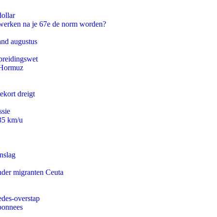
ollar
 werken na je 67e de norm worden?
and augustus
preidingswet
n Hormuz
ekort dreigt
ssie
235 km/u
nslag
onder migranten Ceuta
edes-overstap
abonnees