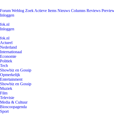
Forum
Weblog
Zoek
Actieve Items
Nieuws
Columns
Reviews
Previe
Inloggen
fok.nl
Inloggen
fok.nl
Actueel
Nederland
Internationaal
Economie
Politiek
Tech
Showbiz en Gossip
Opmerkelijk
Entertainment
Showbiz en Gossip
Muziek
Film
Televisie
Media & Cultuur
Bioscoopagenda
Sport