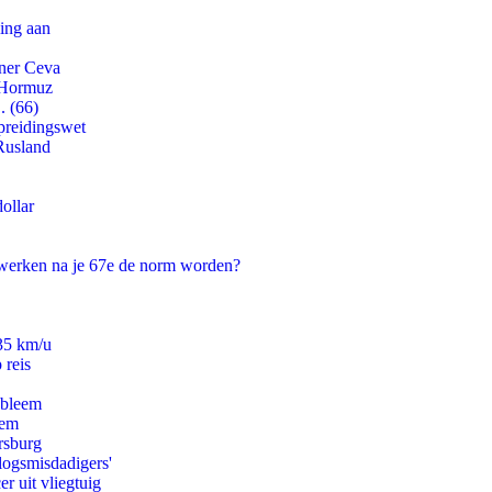
ling aan
tner Ceva
n Hormuz
. (66)
preidingswet
Rusland
ollar
 werken na je 67e de norm worden?
235 km/u
 reis
obleem
eem
rsburg
logsmisdadigers'
er uit vliegtuig