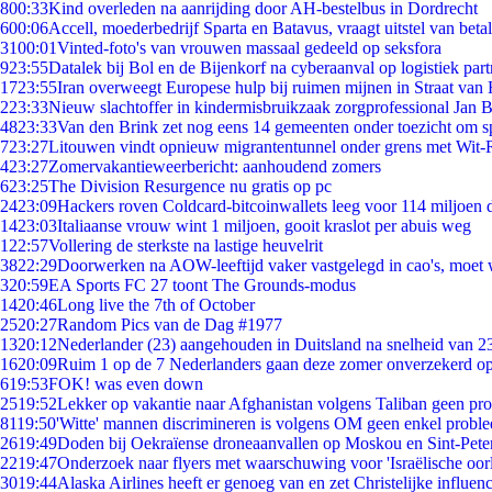
8
00:33
Kind overleden na aanrijding door AH-bestelbus in Dordrecht
6
00:06
Accell, moederbedrijf Sparta en Batavus, vraagt uitstel van beta
31
00:01
Vinted-foto's van vrouwen massaal gedeeld op seksfora
9
23:55
Datalek bij Bol en de Bijenkorf na cyberaanval op logistiek par
17
23:55
Iran overweegt Europese hulp bij ruimen mijnen in Straat va
2
23:33
Nieuw slachtoffer in kindermisbruikzaak zorgprofessional Jan B
48
23:33
Van den Brink zet nog eens 14 gemeenten onder toezicht om s
7
23:27
Litouwen vindt opnieuw migrantentunnel onder grens met Wit-
4
23:27
Zomervakantieweerbericht: aanhoudend zomers
6
23:25
The Division Resurgence nu gratis op pc
24
23:09
Hackers roven Coldcard-bitcoinwallets leeg voor 114 miljoen d
14
23:03
Italiaanse vrouw wint 1 miljoen, gooit kraslot per abuis weg
1
22:57
Vollering de sterkste na lastige heuvelrit
38
22:29
Doorwerken na AOW-leeftijd vaker vastgelegd in cao's, moet
3
20:59
EA Sports FC 27 toont The Grounds-modus
14
20:46
Long live the 7th of October
25
20:27
Random Pics van de Dag #1977
13
20:12
Nederlander (23) aangehouden in Duitsland na snelheid van 
16
20:09
Ruim 1 op de 7 Nederlanders gaan deze zomer onverzekerd op
6
19:53
FOK! was even down
25
19:52
Lekker op vakantie naar Afghanistan volgens Taliban geen pr
81
19:50
'Witte' mannen discrimineren is volgens OM geen enkel probl
26
19:49
Doden bij Oekraïense droneaanvallen op Moskou en Sint-Pete
22
19:47
Onderzoek naar flyers met waarschuwing voor 'Israëlische oor
30
19:44
Alaska Airlines heeft er genoeg van en zet Christelijke influenc