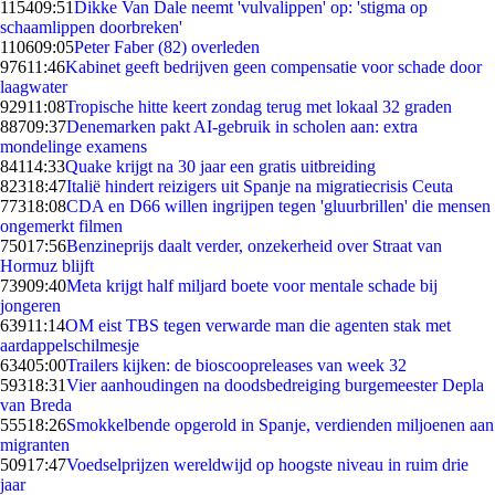
1154
09:51
Dikke Van Dale neemt 'vulvalippen' op: 'stigma op
schaamlippen doorbreken'
1106
09:05
Peter Faber (82) overleden
976
11:46
Kabinet geeft bedrijven geen compensatie voor schade door
laagwater
929
11:08
Tropische hitte keert zondag terug met lokaal 32 graden
887
09:37
Denemarken pakt AI-gebruik in scholen aan: extra
mondelinge examens
841
14:33
Quake krijgt na 30 jaar een gratis uitbreiding
823
18:47
Italië hindert reizigers uit Spanje na migratiecrisis Ceuta
773
18:08
CDA en D66 willen ingrijpen tegen 'gluurbrillen' die mensen
ongemerkt filmen
750
17:56
Benzineprijs daalt verder, onzekerheid over Straat van
Hormuz blijft
739
09:40
Meta krijgt half miljard boete voor mentale schade bij
jongeren
639
11:14
OM eist TBS tegen verwarde man die agenten stak met
aardappelschilmesje
634
05:00
Trailers kijken: de bioscoopreleases van week 32
593
18:31
Vier aanhoudingen na doodsbedreiging burgemeester Depla
van Breda
555
18:26
Smokkelbende opgerold in Spanje, verdienden miljoenen aan
migranten
509
17:47
Voedselprijzen wereldwijd op hoogste niveau in ruim drie
jaar