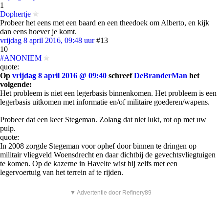
1
Dophertje
Probeer het eens met een baard en een theedoek om Alberto, en kijk
dan eens hoever je komt.
vrijdag 8 april 2016, 09:48 uur
#13
10
#ANONIEM
quote:
Op
vrijdag 8 april 2016 @ 09:40
schreef
DeBranderMan
het
volgende:
Het probleem is niet een legerbasis binnenkomen. Het probleem is een
legerbasis uitkomen met informatie en/of militaire goederen/wapens.
Probeer dat een keer Stegeman. Zolang dat niet lukt, rot op met uw
pulp.
quote:
In 2008 zorgde Stegeman voor ophef door binnen te dringen op
militair vliegveld Woensdrecht en daar dichtbij de gevechtsvliegtuigen
te komen. Op de kazerne in Havelte wist hij zelfs met een
legervoertuig van het terrein af te rijden.
▼ Advertentie door Refinery89