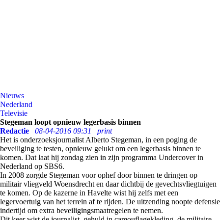
Nieuws
Nederland
Televisie
Stegeman loopt opnieuw legerbasis binnen
Redactie
08-04-2016 09:31
print
Het is onderzoeksjournalist Alberto Stegeman, in een poging de
beveiliging te testen, opnieuw gelukt om een legerbasis binnen te
komen. Dat laat hij zondag zien in zijn programma Undercover in
Nederland op SBS6.
In 2008 zorgde Stegeman voor ophef door binnen te dringen op
militair vliegveld Woensdrecht en daar dichtbij de gevechtsvliegtuigen
te komen. Op de kazerne in Havelte wist hij zelfs met een
legervoertuig van het terrein af te rijden. De uitzending noopte defensie
indertijd om extra beveiligingsmaatregelen te nemen.
Dit keer wist de journalist, gehuld in camouflagekleding, de militaire