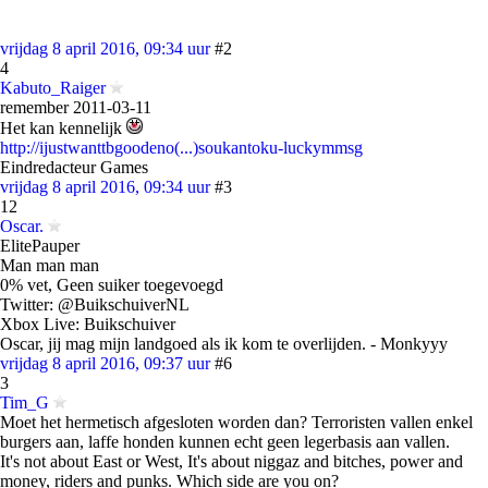
vrijdag 8 april 2016, 09:34 uur
#2
4
Kabuto_Raiger
remember 2011-03-11
Het kan kennelijk
http://ijustwanttbgoodeno(...)soukantoku-luckymmsg
Eindredacteur Games
vrijdag 8 april 2016, 09:34 uur
#3
12
Oscar.
ElitePauper
Man man man
0% vet, Geen suiker toegevoegd
Twitter: @BuikschuiverNL
Xbox Live: Buikschuiver
Oscar, jij mag mijn landgoed als ik kom te overlijden. - Monkyyy
vrijdag 8 april 2016, 09:37 uur
#6
3
Tim_G
Moet het hermetisch afgesloten worden dan? Terroristen vallen enkel
burgers aan, laffe honden kunnen echt geen legerbasis aan vallen.
It's not about East or West, It's about niggaz and bitches, power and
money, riders and punks. Which side are you on?