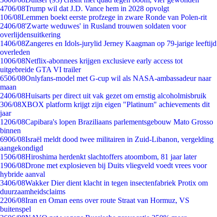
47
06/08
Trump wil dat J.D. Vance hem in 2028 opvolgt
1
06/08
Lemmen boekt eerste profzege in zware Ronde van Polen-rit
24
06/08
'Zwarte weduwes' in Rusland trouwen soldaten voor
overlijdensuitkering
14
06/08
Zangeres en Idols-jurylid Jerney Kaagman op 79-jarige leeftijd
overleden
10
06/08
Netflix-abonnees krijgen exclusieve early access tot
uitgebreide GTA VI trailer
65
06/08
Onlyfans-model met G-cup wil als NASA-ambassadeur naar
maan
24
06/08
Huisarts per direct uit vak gezet om ernstig alcoholmisbruik
3
06/08
XBOX platform krijgt zijn eigen "Platinum" achievements dit
jaar
12
06/08
Capibara's lopen Braziliaans parlementsgebouw Mato Grosso
binnen
69
06/08
Israël meldt dood twee militairen in Zuid-Libanon, vergelding
aangekondigd
15
06/08
Hiroshima herdenkt slachtoffers atoombom, 81 jaar later
19
06/08
Drone met explosieven bij Duits vliegveld voedt vrees voor
hybride aanval
34
06/08
Wakker Dier dient klacht in tegen insectenfabriek Protix om
duurzaamheidsclaims
22
06/08
Iran en Oman eens over route Straat van Hormuz, VS
buitenspel