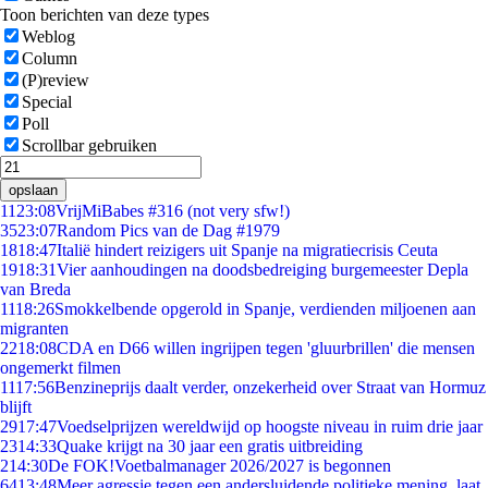
Toon berichten van deze types
Weblog
Column
(P)review
Special
Poll
Scrollbar gebruiken
opslaan
11
23:08
VrijMiBabes #316 (not very sfw!)
35
23:07
Random Pics van de Dag #1979
18
18:47
Italië hindert reizigers uit Spanje na migratiecrisis Ceuta
19
18:31
Vier aanhoudingen na doodsbedreiging burgemeester Depla
van Breda
11
18:26
Smokkelbende opgerold in Spanje, verdienden miljoenen aan
migranten
22
18:08
CDA en D66 willen ingrijpen tegen 'gluurbrillen' die mensen
ongemerkt filmen
11
17:56
Benzineprijs daalt verder, onzekerheid over Straat van Hormuz
blijft
29
17:47
Voedselprijzen wereldwijd op hoogste niveau in ruim drie jaar
23
14:33
Quake krijgt na 30 jaar een gratis uitbreiding
2
14:30
De FOK!Voetbalmanager 2026/2027 is begonnen
64
13:48
Meer agressie tegen een andersluidende politieke mening, laat