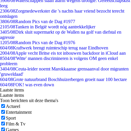
59
06/08
Waterschappen slaan alarm wegens droogte: Gereedschapskist
leeg
23
06/08
Zorgmedewerkster die 's nachts haar vriend bezocht terecht
ontslagen
38
06/08
Random Pics van de Dag #1977
21
05/08
Tanken in België wordt nóg aantrekkelijker
34
05/08
Dirk sluit supermarkt op de Wallen na golf van diefstal en
agressie
12
05/08
Random Pics van de Dag #1976
6
04/08
Kraftwerk brengt ruimteschip terug naar Eindhoven
20
04/08
Apple vecht Britse eis tot inbouwen backdoor in iCloud aan
85
04/08
'Witte' mannen discrimineren is volgens OM geen enkel
probleem
34
04/08
Ceuta-leider noemt Marokkaanse grensaanval door migranten
'gruweldaad'
6
04/08
Grote natuurbrand Boschhuizerbergen groeit naar 100 hectare
6
04/08
FOK! was even down
Laatste items
Laatste items
Toon berichten uit deze thema's
Actueel
Entertainment
Sport
Film & Tv
Games