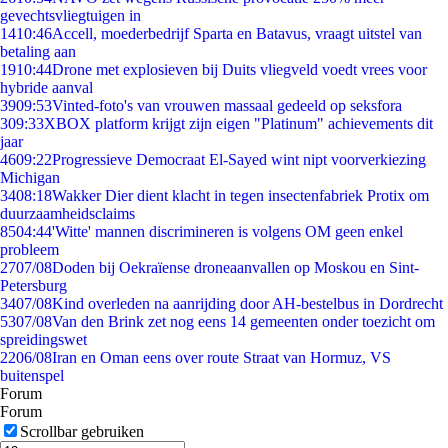
gevechtsvliegtuigen in
14
10:46
Accell, moederbedrijf Sparta en Batavus, vraagt uitstel van
betaling aan
19
10:44
Drone met explosieven bij Duits vliegveld voedt vrees voor
hybride aanval
39
09:53
Vinted-foto's van vrouwen massaal gedeeld op seksfora
3
09:33
XBOX platform krijgt zijn eigen "Platinum" achievements dit
jaar
46
09:22
Progressieve Democraat El-Sayed wint nipt voorverkiezing
Michigan
34
08:18
Wakker Dier dient klacht in tegen insectenfabriek Protix om
duurzaamheidsclaims
85
04:44
'Witte' mannen discrimineren is volgens OM geen enkel
probleem
27
07/08
Doden bij Oekraïense droneaanvallen op Moskou en Sint-
Petersburg
34
07/08
Kind overleden na aanrijding door AH-bestelbus in Dordrecht
53
07/08
Van den Brink zet nog eens 14 gemeenten onder toezicht om
spreidingswet
22
06/08
Iran en Oman eens over route Straat van Hormuz, VS
buitenspel
Forum
Forum
Scrollbar gebruiken