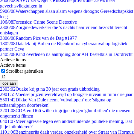
26
06/08
NAVO zet wegens Russische provocatie 250% meer
gevechtsvliegtuigen in
59
06/08
Waterschappen slaan alarm wegens droogte: Gereedschapskist
leeg
1
06/08
Forensics: Crime Scene Detective
23
06/08
Zorgmedewerkster die 's nachts haar vriend bezocht terecht
ontslagen
38
06/08
Random Pics van de Dag #1977
18
05/08
Datalek bij Bol en de Bijenkorf na cyberaanval op logistiek
partner Ceva
34
05/08
Kind overleden na aanrijding door AH-bestelbus in Dordrecht
Actieve items
Actieve items
Scrollbar gebruiken
opslaan
23
03:02
Quake krijgt na 30 jaar een gratis uitbreiding
29
01:55
Voedselprijzen wereldwijd op hoogste niveau in ruim drie jaar
55
01:42
Dikke Van Dale neemt 'vulvalippen' op: 'stigma op
schaamlippen doorbreken'
22
01:08
CDA en D66 willen ingrijpen tegen 'gluurbrillen' die mensen
ongemerkt filmen
64
01:07
Meer agressie tegen een andersluidende politieke mening, laat
jij je intimideren?
11
01:06
Benzineprijs daalt verder, onzekerheid over Straat van Hormuz