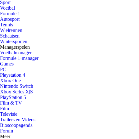
Sport
Voetbal
Formule 1
Autosport
Tennis
Wielrennen
Schaatsen
Wintersporten
Managerspelen
Voetbalmanager
Formule 1-manager
Games
PC
Playstation 4
Xbox One
Nintendo Switch
Xbox Series X|S
PlayStation 5
Film & TV
Film
Televisie
Trailers en Videos
Bioscoopagenda
Forum
Meer