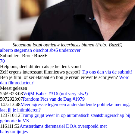
Stegeman loopt opnieuw legerbasis binnen (Foto: BuzzE)
alberto stegeman
oirschot
sbs6
undercover
Submitter:
Bron:
BuzzE
70
Help ons; deel dit item als je het leuk vond
Zelf ergens interessant filmnieuws gespot?
Tip ons dan via de submit!
Ben je film- of seriefanaat en hou je ervan erover te schrijven?
Word
dan filmredacteur!
Meest gelezen
55693
23:08
VrijMiBabes #316 (not very sfw!)
50729
23:07
Random Pics van de Dag #1979
1472
13:48
Meer agressie tegen een andersluidende politieke mening,
laat jij je intimideren?
1237
10:12
Trump grijpt weer in op automatisch staatsburgerschap bij
geboorte in VS
1161
11:52
Amsterdams dierenasiel DOA overspoeld met
babykonijntjes