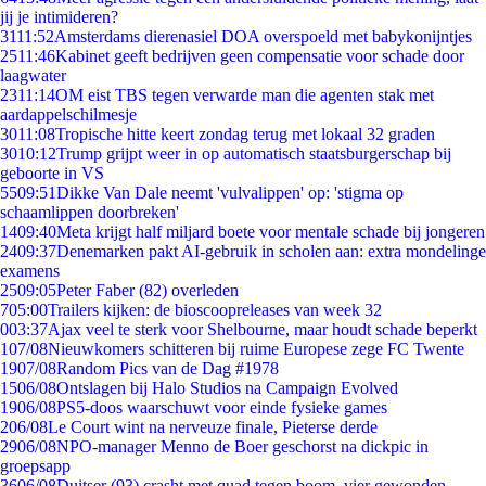
jij je intimideren?
31
11:52
Amsterdams dierenasiel DOA overspoeld met babykonijntjes
25
11:46
Kabinet geeft bedrijven geen compensatie voor schade door
laagwater
23
11:14
OM eist TBS tegen verwarde man die agenten stak met
aardappelschilmesje
30
11:08
Tropische hitte keert zondag terug met lokaal 32 graden
30
10:12
Trump grijpt weer in op automatisch staatsburgerschap bij
geboorte in VS
55
09:51
Dikke Van Dale neemt 'vulvalippen' op: 'stigma op
schaamlippen doorbreken'
14
09:40
Meta krijgt half miljard boete voor mentale schade bij jongeren
24
09:37
Denemarken pakt AI-gebruik in scholen aan: extra mondelinge
examens
25
09:05
Peter Faber (82) overleden
7
05:00
Trailers kijken: de bioscoopreleases van week 32
0
03:37
Ajax veel te sterk voor Shelbourne, maar houdt schade beperkt
1
07/08
Nieuwkomers schitteren bij ruime Europese zege FC Twente
19
07/08
Random Pics van de Dag #1978
15
06/08
Ontslagen bij Halo Studios na Campaign Evolved
19
06/08
PS5-doos waarschuwt voor einde fysieke games
2
06/08
Le Court wint na nerveuze finale, Pieterse derde
29
06/08
NPO-manager Menno de Boer geschorst na dickpic in
groepsapp
36
06/08
Duitser (93) crasht met quad tegen boom, vier gewonden