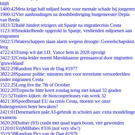
blijft
14
00:42
Meta krijgt half miljard boete voor mentale schade bij jongeren
19
00:12
Vier aanhoudingen na doodsbedreiging burgemeester Depla
van Breda
18
23:32
Italië hindert reizigers uit Spanje na migratiecrisis Ceuta
11
23:30
Smokkelbende opgerold in Spanje, verdienden miljoenen aan
migranten
59
22:53
Waterschappen slaan alarm wegens droogte: Gereedschapskist
leeg
47
22:43
Trump wil dat J.D. Vance hem in 2028 opvolgt
34
22:32
Ceuta-leider noemt Marokkaanse grensaanval door migranten
'gruweldaad'
38
22:29
Random Pics van de Dag #1977
38
22:28
Spaanse politie: minstens tien voor terrorisme veroordeelden
onder migranten Ceuta
15
22:25
Long live the 7th of October
30
22:20
Tropische hitte keert zondag terug met lokaal 32 graden
7
21:52
Trailers kijken: de bioscoopreleases van week 32
46
21:30
Spoedberaad EU na crisis Ceuta, moeten we onze
buitengrenzen beter bewaken?
24
21:01
Denemarken pakt AI-gebruik in scholen aan: extra mondelinge
examens
36
20:20
Duitser (93) crasht met quad tegen boom, vier gewonden
11
20:01
VrijMiBabes #316 (not very sfw!)
35
19:58
Random Pics van de Dag #1979