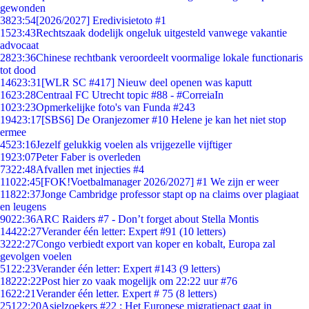
gewonden
38
23:54
[2026/2027] Eredivisietoto #1
15
23:43
Rechtszaak dodelijk ongeluk uitgesteld vanwege vakantie
advocaat
28
23:36
Chinese rechtbank veroordeelt voormalige lokale functionaris
tot dood
146
23:31
[WLR SC #417] Nieuw deel openen was kaputt
16
23:28
Centraal FC Utrecht topic #88 - #CorreiaIn
10
23:23
Opmerkelijke foto's van Funda #243
194
23:17
[SBS6] De Oranjezomer #10 Helene je kan het niet stop
ermee
45
23:16
Jezelf gelukkig voelen als vrijgezelle vijftiger
19
23:07
Peter Faber is overleden
73
22:48
Afvallen met injecties #4
110
22:45
[FOK!Voetbalmanager 2026/2027] #1 We zijn er weer
118
22:37
Jonge Cambridge professor stapt op na claims over plagiaat
en leugens
90
22:36
ARC Raiders #7 - Don’t forget about Stella Montis
144
22:27
Verander één letter: Expert #91 (10 letters)
32
22:27
Congo verbiedt export van koper en kobalt, Europa zal
gevolgen voelen
51
22:23
Verander één letter: Expert #143 (9 letters)
182
22:22
Post hier zo vaak mogelijk om 22:22 uur #76
16
22:21
Verander één letter. Expert # 75 (8 letters)
251
22:20
Asielzoekers #22 : Het Europese migratiepact gaat in