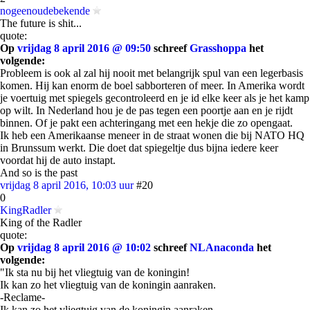
nogeenoudebekende
The future is shit...
quote:
Op
vrijdag 8 april 2016 @ 09:50
schreef
Grasshoppa
het
volgende:
Probleem is ook al zal hij nooit met belangrijk spul van een legerbasis
komen. Hij kan enorm de boel sabborteren of meer. In Amerika wordt
je voertuig met spiegels gecontroleerd en je id elke keer als je het kamp
op wilt. In Nederland hou je de pas tegen een poortje aan en je rijdt
binnen. Of je pakt een achteringang met een hekje die zo opengaat.
Ik heb een Amerikaanse meneer in de straat wonen die bij NATO HQ
in Brunssum werkt. Die doet dat spiegeltje dus bijna iedere keer
voordat hij de auto instapt.
And so is the past
vrijdag 8 april 2016, 10:03 uur
#20
0
KingRadler
King of the Radler
quote:
Op
vrijdag 8 april 2016 @ 10:02
schreef
NLAnaconda
het
volgende:
"Ik sta nu bij het vliegtuig van de koningin!
Ik kan zo het vliegtuig van de koningin aanraken.
-Reclame-
Ik kan zo het vliegtuig van de koningin aanraken.