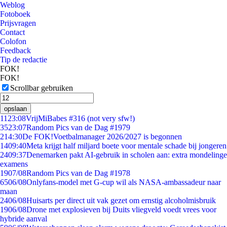
Weblog
Fotoboek
Prijsvragen
Contact
Colofon
Feedback
Tip de redactie
FOK!
FOK!
Scrollbar gebruiken
opslaan
11
23:08
VrijMiBabes #316 (not very sfw!)
35
23:07
Random Pics van de Dag #1979
2
14:30
De FOK!Voetbalmanager 2026/2027 is begonnen
14
09:40
Meta krijgt half miljard boete voor mentale schade bij jongeren
24
09:37
Denemarken pakt AI-gebruik in scholen aan: extra mondelinge
examens
19
07/08
Random Pics van de Dag #1978
65
06/08
Onlyfans-model met G-cup wil als NASA-ambassadeur naar
maan
24
06/08
Huisarts per direct uit vak gezet om ernstig alcoholmisbruik
19
06/08
Drone met explosieven bij Duits vliegveld voedt vrees voor
hybride aanval