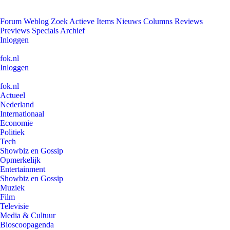
Forum
Weblog
Zoek
Actieve Items
Nieuws
Columns
Reviews
Previews
Specials
Archief
Inloggen
fok.nl
Inloggen
fok.nl
Actueel
Nederland
Internationaal
Economie
Politiek
Tech
Showbiz en Gossip
Opmerkelijk
Entertainment
Showbiz en Gossip
Muziek
Film
Televisie
Media & Cultuur
Bioscoopagenda