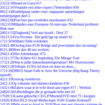
232
22:18
Israel en Gaza #17
201
22:16
Verander een letter expert (7lettereditie) #50
68
22:14
Roddelpraat onder vuur: ongepaste opmerkingen
minderjarigen deel 2
280
22:06
Post hier pas overleden muzikanten #32
18
22:03
Miljarden naar Europese AI-start-ups: Nederland profiteert
flink mee
289
21:55
[Dagboek] Veel aan hoofd - Deel 27
161
21:54
Via Pecunia - Het geld ligt op straat! #2
17
21:50
William Orbit overleden
218
21:48
Oorlog Iran #136 Bridge and powerplant day incoming?
81
21:48
Meer dan 40 uur werken.
294
21:43
Het Atletiektopic #72
113
21:37
The Killers #21 Imploding The Mirage Tour
173
21:28
Wat is jullie binnenhuistemperatuur? #81 Horrorzomer
100
21:28
Teltopic #1563 tel door en door en door....
17
21:26
[HBO] Stuart Fails to Save the Universe (Big Bang Theory
spinoff)
42
21:19
Eeuwig voortleven
24
21:12
Op vakantie met (kleine) kinderen #30
143
21:08
Zaken waar je je echt dood aan ergert #17 - Werklui
248
20:58
Afbeeldingen die je gemaakt hebt met AI
179
20:53
Laatst gekochte CD/LP/MuziekDVD deel 75 | koopjes
118
20:45
Het RLS Social Media-topic #160 Zonder Kolonel!!
241
20:39
Wie gaan er dood in 2026?Post met een vleugje cynisme de