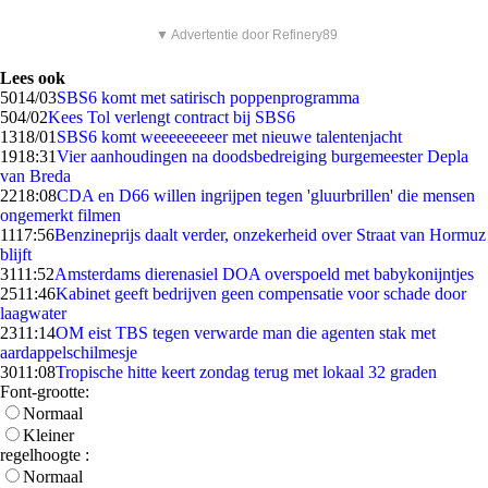
▼ Advertentie door Refinery89
Lees ook
50
14/03
SBS6 komt met satirisch poppenprogramma
5
04/02
Kees Tol verlengt contract bij SBS6
13
18/01
SBS6 komt weeeeeeeeer met nieuwe talentenjacht
19
18:31
Vier aanhoudingen na doodsbedreiging burgemeester Depla
van Breda
22
18:08
CDA en D66 willen ingrijpen tegen 'gluurbrillen' die mensen
ongemerkt filmen
11
17:56
Benzineprijs daalt verder, onzekerheid over Straat van Hormuz
blijft
31
11:52
Amsterdams dierenasiel DOA overspoeld met babykonijntjes
25
11:46
Kabinet geeft bedrijven geen compensatie voor schade door
laagwater
23
11:14
OM eist TBS tegen verwarde man die agenten stak met
aardappelschilmesje
30
11:08
Tropische hitte keert zondag terug met lokaal 32 graden
Font-grootte:
Normaal
Kleiner
regelhoogte :
Normaal