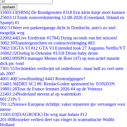
opslaan
116
03:13
[SBS6] De Bondgenoten #318 Een klein kusje moet kunnen
256
03:11
Totale zonsverduistering 12-08-2026 (Groenland, IJsland en
Spanje) #1
0
02:51
Weer een parkeergarage dicht in Dordrecht, auto's zo snel
mogelijk weg
220
02:44
[Live Eredivisie #1784] Dying seconds van het seizoen!
30
02:39
Transfergeruchten en contractverlenging #83
70
02:33
GTA VI #12 GTA VI Extended look 27 Augustus Netflix/YT
160
02:32
Oorlog in Oekraïne #1318 Drone baby drone
149
02:09
NPO-manager Menno de Boer (47) op non-actief stuurde
dick-pic rond
73
01:55
Techniekles verdwijnt uit onderbouw: maar half zo veel uren
als 2007
40
01:40
[Crowdfunding] #443 Rentestijgingen?
134
01:36
[DRT SC] #6: RendacGoden sponsored by TONZON
198
01:28
Tour de France femmes 2026 #4 op de Ventoux
224
01:24
Nederland stevent af op watertekort
6
01:21
Ps 5
7
01:12
Nieuwe Europese richtlijn: vaker repareren ipv vervangen voor
nieuw
116
01:03
[DAGBOEK] De weg naar balans #12
2
01:00
Bezoeker verliest deel van vinger in waterattractie Walibi
Holland