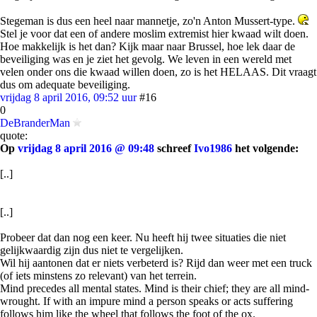
Stegeman is dus een heel naar mannetje, zo'n Anton Mussert-type.
Stel je voor dat een of andere moslim extremist hier kwaad wilt doen.
Hoe makkelijk is het dan? Kijk maar naar Brussel, hoe lek daar de
beveiliging was en je ziet het gevolg. We leven in een wereld met
velen onder ons die kwaad willen doen, zo is het HELAAS. Dit vraagt
dus om adequate beveiliging.
vrijdag 8 april 2016, 09:52 uur
#16
0
DeBranderMan
quote:
Op
vrijdag 8 april 2016 @ 09:48
schreef
Ivo1986
het volgende:
[..]
[..]
Probeer dat dan nog een keer. Nu heeft hij twee situaties die niet
gelijkwaardig zijn dus niet te vergelijken.
Wil hij aantonen dat er niets verbeterd is? Rijd dan weer met een truck
(of iets minstens zo relevant) van het terrein.
Mind precedes all mental states. Mind is their chief; they are all mind-
wrought. If with an impure mind a person speaks or acts suffering
follows him like the wheel that follows the foot of the ox.