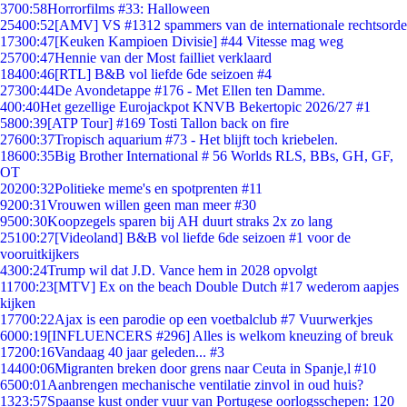
37
00:58
Horrorfilms #33: Halloween
254
00:52
[AMV] VS #1312 spammers van de internationale rechtsorde
173
00:47
[Keuken Kampioen Divisie] #44 Vitesse mag weg
257
00:47
Hennie van der Most failliet verklaard
184
00:46
[RTL] B&B vol liefde 6de seizoen #4
273
00:44
De Avondetappe #176 - Met Ellen ten Damme.
4
00:40
Het gezellige Eurojackpot KNVB Bekertopic 2026/27 #1
58
00:39
[ATP Tour] #169 Tosti Tallon back on fire
276
00:37
Tropisch aquarium #73 - Het blijft toch kriebelen.
186
00:35
Big Brother International # 56 Worlds RLS, BBs, GH, GF,
OT
202
00:32
Politieke meme's en spotprenten #11
92
00:31
Vrouwen willen geen man meer #30
95
00:30
Koopzegels sparen bij AH duurt straks 2x zo lang
251
00:27
[Videoland] B&B vol liefde 6de seizoen #1 voor de
vooruitkijkers
43
00:24
Trump wil dat J.D. Vance hem in 2028 opvolgt
117
00:23
[MTV] Ex on the beach Double Dutch #17 wederom aapjes
kijken
177
00:22
Ajax is een parodie op een voetbalclub #7 Vuurwerkjes
60
00:19
[INFLUENCERS #296] Alles is welkom kneuzing of breuk
172
00:16
Vandaag 40 jaar geleden... #3
144
00:06
Migranten breken door grens naar Ceuta in Spanje,l #10
65
00:01
Aanbrengen mechanische ventilatie zinvol in oud huis?
13
23:57
Spaanse kust onder vuur van Portugese oorlogsschepen: 120