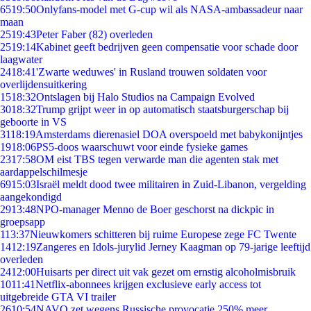
65
19:50
Onlyfans-model met G-cup wil als NASA-ambassadeur naar
maan
25
19:43
Peter Faber (82) overleden
25
19:14
Kabinet geeft bedrijven geen compensatie voor schade door
laagwater
24
18:41
'Zwarte weduwes' in Rusland trouwen soldaten voor
overlijdensuitkering
15
18:32
Ontslagen bij Halo Studios na Campaign Evolved
30
18:32
Trump grijpt weer in op automatisch staatsburgerschap bij
geboorte in VS
31
18:19
Amsterdams dierenasiel DOA overspoeld met babykonijntjes
19
18:06
PS5-doos waarschuwt voor einde fysieke games
23
17:58
OM eist TBS tegen verwarde man die agenten stak met
aardappelschilmesje
69
15:03
Israël meldt dood twee militairen in Zuid-Libanon, vergelding
aangekondigd
29
13:48
NPO-manager Menno de Boer geschorst na dickpic in
groepsapp
1
13:37
Nieuwkomers schitteren bij ruime Europese zege FC Twente
14
12:19
Zangeres en Idols-jurylid Jerney Kaagman op 79-jarige leeftijd
overleden
24
12:00
Huisarts per direct uit vak gezet om ernstig alcoholmisbruik
10
11:41
Netflix-abonnees krijgen exclusieve early access tot
uitgebreide GTA VI trailer
26
10:54
NAVO zet wegens Russische provocatie 250% meer