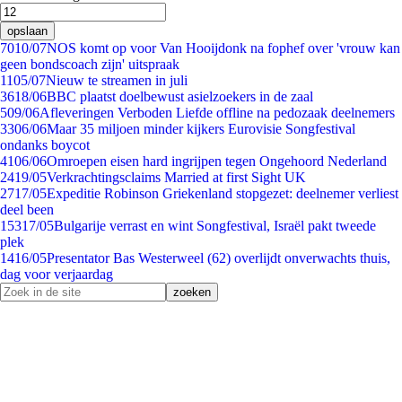
opslaan
70
10/07
NOS komt op voor Van Hooijdonk na fophef over 'vrouw kan
geen bondscoach zijn' uitspraak
11
05/07
Nieuw te streamen in juli
36
18/06
BBC plaatst doelbewust asielzoekers in de zaal
5
09/06
Afleveringen Verboden Liefde offline na pedozaak deelnemers
33
06/06
Maar 35 miljoen minder kijkers Eurovisie Songfestival
ondanks boycot
41
06/06
Omroepen eisen hard ingrijpen tegen Ongehoord Nederland
24
19/05
Verkrachtingsclaims Married at first Sight UK
27
17/05
Expeditie Robinson Griekenland stopgezet: deelnemer verliest
deel been
153
17/05
Bulgarije verrast en wint Songfestival, Israël pakt tweede
plek
14
16/05
Presentator Bas Westerweel (62) overlijdt onverwachts thuis,
dag voor verjaardag