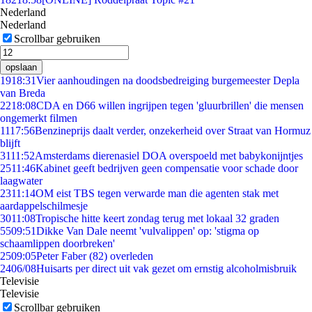
Nederland
Nederland
Scrollbar gebruiken
opslaan
19
18:31
Vier aanhoudingen na doodsbedreiging burgemeester Depla
van Breda
22
18:08
CDA en D66 willen ingrijpen tegen 'gluurbrillen' die mensen
ongemerkt filmen
11
17:56
Benzineprijs daalt verder, onzekerheid over Straat van Hormuz
blijft
31
11:52
Amsterdams dierenasiel DOA overspoeld met babykonijntjes
25
11:46
Kabinet geeft bedrijven geen compensatie voor schade door
laagwater
23
11:14
OM eist TBS tegen verwarde man die agenten stak met
aardappelschilmesje
30
11:08
Tropische hitte keert zondag terug met lokaal 32 graden
55
09:51
Dikke Van Dale neemt 'vulvalippen' op: 'stigma op
schaamlippen doorbreken'
25
09:05
Peter Faber (82) overleden
24
06/08
Huisarts per direct uit vak gezet om ernstig alcoholmisbruik
Televisie
Televisie
Scrollbar gebruiken