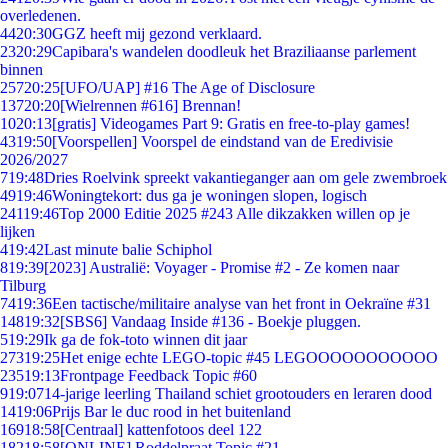
overledenen.
44
20:30
GGZ heeft mij gezond verklaard.
23
20:29
Capibara's wandelen doodleuk het Braziliaanse parlement
binnen
257
20:25
[UFO/UAP] #16 The Age of Disclosure
137
20:20
[Wielrennen #616] Brennan!
10
20:13
[gratis] Videogames Part 9: Gratis en free-to-play games!
43
19:50
[Voorspellen] Voorspel de eindstand van de Eredivisie
2026/2027
7
19:48
Dries Roelvink spreekt vakantieganger aan om gele zwembroek
49
19:46
Woningtekort: dus ga je woningen slopen, logisch
241
19:46
Top 2000 Editie 2025 #243 Alle dikzakken willen op je
lijken
4
19:42
Last minute balie Schiphol
8
19:39
[2023] Australië: Voyager - Promise #2 - Ze komen naar
Tilburg
74
19:36
Een tactische/militaire analyse van het front in Oekraïne #31
148
19:32
[SBS6] Vandaag Inside #136 - Boekje pluggen.
5
19:29
Ik ga de fok-toto winnen dit jaar
273
19:25
Het enige echte LEGO-topic #45 LEGOOOOOOOOOOO
235
19:13
Frontpage Feedback Topic #60
9
19:07
14-jarige leerling Thailand schiet grootouders en leraren dood
14
19:06
Prijs Bar le duc rood in het buitenland
169
18:58
[Centraal] kattenfotoos deel 122
182
18:58
[ONLINE] Roddelpraat Topic #21