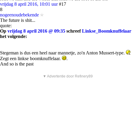
vrijdag 8 april 2016, 10:01 uur
#17
8
nogeenoudebekende
The future is shit...
quote:
Op
vrijdag 8 april 2016 @ 09:35
schreef
Linkse_Boomknuffelaar
het volgende:
Stegeman is dus een heel naar mannetje, zo'n Anton Mussert-type.
Zegt een linkse boomknuffelaar.
.
And so is the past
▼ Advertentie door Refinery89