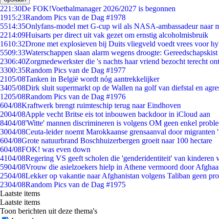
2
21:30
De FOK!Voetbalmanager 2026/2027 is begonnen
19
15:23
Random Pics van de Dag #1978
55
14:35
Onlyfans-model met G-cup wil als NASA-ambassadeur naar 
22
14:09
Huisarts per direct uit vak gezet om ernstig alcoholmisbruik
16
10:32
Drone met explosieven bij Duits vliegveld voedt vrees voor hy
55
09:33
Waterschappen slaan alarm wegens droogte: Gereedschapskist
23
06:40
Zorgmedewerkster die 's nachts haar vriend bezocht terecht on
33
00:35
Random Pics van de Dag #1977
21
05/08
Tanken in België wordt nóg aantrekkelijker
34
05/08
Dirk sluit supermarkt op de Wallen na golf van diefstal en agre
12
05/08
Random Pics van de Dag #1976
6
04/08
Kraftwerk brengt ruimteschip terug naar Eindhoven
20
04/08
Apple vecht Britse eis tot inbouwen backdoor in iCloud aan
84
04/08
'Witte' mannen discrimineren is volgens OM geen enkel probl
30
04/08
Ceuta-leider noemt Marokkaanse grensaanval door migranten 
6
04/08
Grote natuurbrand Boschhuizerbergen groeit naar 100 hectare
6
04/08
FOK! was even down
41
04/08
Regering VS geeft scholen die 'genderidentiteit' van kinderen
59
04/08
Vrouw die asielzoekers hielp in Athene vermoord door Afghaa
25
04/08
Lekker op vakantie naar Afghanistan volgens Taliban geen pr
23
04/08
Random Pics van de Dag #1975
Laatste items
Laatste items
Toon berichten uit deze thema's