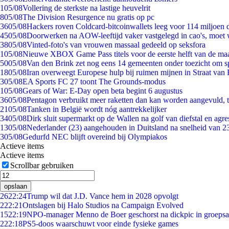
1
05/08
Vollering de sterkste na lastige heuvelrit
8
05/08
The Division Resurgence nu gratis op pc
36
05/08
Hackers roven Coldcard-bitcoinwallets leeg voor 114 miljoen d
45
05/08
Doorwerken na AOW-leeftijd vaker vastgelegd in cao's, moet
38
05/08
Vinted-foto's van vrouwen massaal gedeeld op seksfora
1
05/08
Nieuwe XBOX Game Pass titels voor de eerste helft van de ma
50
05/08
Van den Brink zet nog eens 14 gemeenten onder toezicht om s
18
05/08
Iran overweegt Europese hulp bij ruimen mijnen in Straat va
3
05/08
EA Sports FC 27 toont The Grounds-modus
1
05/08
Gears of War: E-Day open beta begint 6 augustus
36
05/08
Pentagon verbruikt meer raketten dan kan worden aangevuld, t
21
05/08
Tanken in België wordt nóg aantrekkelijker
34
05/08
Dirk sluit supermarkt op de Wallen na golf van diefstal en agre
13
05/08
Nederlander (23) aangehouden in Duitsland na snelheid van 
3
05/08
Gedurfd NEC blijft overeind bij Olympiakos
Actieve items
Actieve items
Scrollbar gebruiken
opslaan
26
22:24
Trump wil dat J.D. Vance hem in 2028 opvolgt
2
22:21
Ontslagen bij Halo Studios na Campaign Evolved
15
22:19
NPO-manager Menno de Boer geschorst na dickpic in groeps
2
22:18
PS5-doos waarschuwt voor einde fysieke games