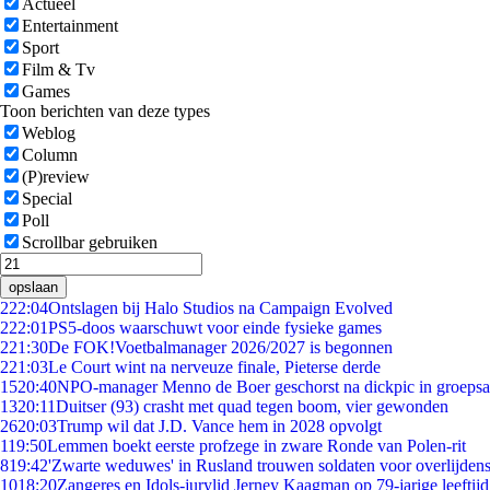
Actueel
Entertainment
Sport
Film & Tv
Games
Toon berichten van deze types
Weblog
Column
(P)review
Special
Poll
Scrollbar gebruiken
opslaan
2
22:04
Ontslagen bij Halo Studios na Campaign Evolved
2
22:01
PS5-doos waarschuwt voor einde fysieke games
2
21:30
De FOK!Voetbalmanager 2026/2027 is begonnen
2
21:03
Le Court wint na nerveuze finale, Pieterse derde
15
20:40
NPO-manager Menno de Boer geschorst na dickpic in groeps
13
20:11
Duitser (93) crasht met quad tegen boom, vier gewonden
26
20:03
Trump wil dat J.D. Vance hem in 2028 opvolgt
1
19:50
Lemmen boekt eerste profzege in zware Ronde van Polen-rit
8
19:42
'Zwarte weduwes' in Rusland trouwen soldaten voor overlijdens
10
18:20
Zangeres en Idols-jurylid Jerney Kaagman op 79-jarige leeftij