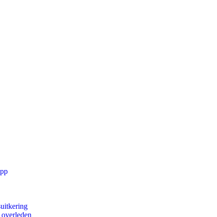
app
uitkering
d overleden