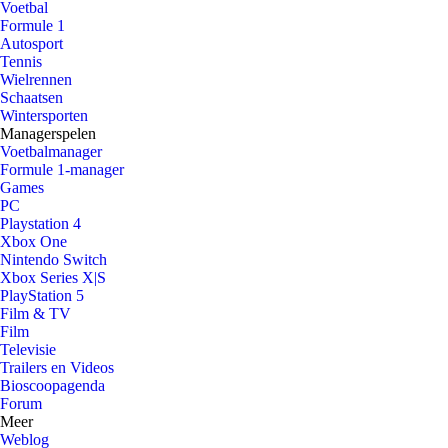
Voetbal
Formule 1
Autosport
Tennis
Wielrennen
Schaatsen
Wintersporten
Managerspelen
Voetbalmanager
Formule 1-manager
Games
PC
Playstation 4
Xbox One
Nintendo Switch
Xbox Series X|S
PlayStation 5
Film & TV
Film
Televisie
Trailers en Videos
Bioscoopagenda
Forum
Meer
Weblog