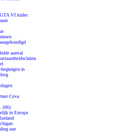
 GTA VI trailer
maan
ar
binnen
g aangekondigd
bride aanval
duurzaamheidsclaims
el
iegtuigen in
 leeg
tslagen
rtner Ceva
. (66)
lijk in Europa
Rusland
ichigan
aling aan