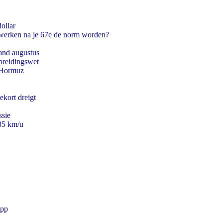
ollar
 werken na je 67e de norm worden?
and augustus
preidingswet
n Hormuz
ekort dreigt
ssie
235 km/u
app