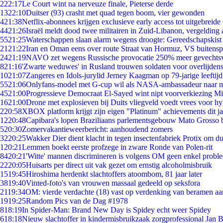
2
22:17
Le Court wint na nerveuze finale, Pieterse derde
13
22:10
Duitser (93) crasht met quad tegen boom, vier gewonden
4
21:38
Netflix-abonnees krijgen exclusieve early access tot uitgebreide
44
21:26
Israël meldt dood twee militairen in Zuid-Libanon, vergeldin
55
21:25
Waterschappen slaan alarm wegens droogte: Gereedschapskist
21
21:22
Iran en Oman eens over route Straat van Hormuz, VS buitensp
24
21:19
NAVO zet wegens Russische provocatie 250% meer gevechtsvl
8
21:16
'Zwarte weduwes' in Rusland trouwen soldaten voor overlijdens
10
21:07
Zangeres en Idols-jurylid Jerney Kaagman op 79-jarige leeftij
55
21:06
Onlyfans-model met G-cup wil als NASA-ambassadeur naar 
45
21:00
Progressieve Democraat El-Sayed wint nipt voorverkiezing M
16
21:00
Drone met explosieven bij Duits vliegveld voedt vrees voor hy
2
20:58
XBOX platform krijgt zijn eigen "Platinum" achievements dit ja
12
20:48
Capibara's lopen Braziliaans parlementsgebouw Mato Grosso 
5
20:30
Zomervakantieweerbericht: aanhoudend zomers
32
20:25
Wakker Dier dient klacht in tegen insectenfabriek Protix om 
1
20:21
Lemmen boekt eerste profzege in zware Ronde van Polen-rit
84
20:21
'Witte' mannen discrimineren is volgens OM geen enkel probl
22
20:05
Huisarts per direct uit vak gezet om ernstig alcoholmisbruik
15
19:45
Hiroshima herdenkt slachtoffers atoombom, 81 jaar later
38
19:40
Vinted-foto's van vrouwen massaal gedeeld op seksfora
21
19:34
OM: vierde verdachte (18) vast op verdenking van beramen aa
19
19:25
Random Pics van de Dag #1978
8
18:19
In Spider-Man: Brand New Day is Spidey echt weer Spidey
6
18:18
Nieuw slachtoffer in kindermisbruikzaak zorgprofessional Jan B