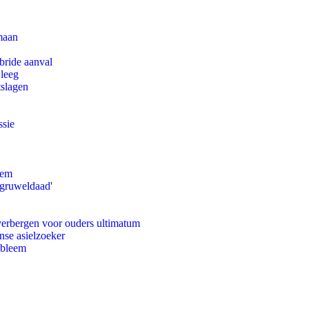
maan
bride aanval
 leeg
tslagen
ssie
eem
'gruweldaad'
 verbergen voor ouders ultimatum
nse asielzoeker
obleem