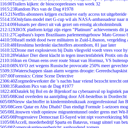
1
16:00
Trailers kijken: de bioscoopreleases van week 32
19
15:23
Random Pics van de Dag #1978
4
15:21
Netflix-abonnees krijgen exclusieve early access tot uitgebreide
55
14:35
Onlyfans-model met G-cup wil als NASA-ambassadeur naar 
22
14:09
Huisarts per direct uit vak gezet om ernstig alcoholmisbruik
2
12:12
XBOX platform krijgt zijn eigen "Platinum" achievements dit ja
12
11:27
Capibara's lopen Braziliaans parlementsgebouw Mato Grosso 
44
10:59
Israël meldt dood twee militairen in Zuid-Libanon, vergeldin
15
10:48
Hiroshima herdenkt slachtoffers atoombom, 81 jaar later
16
10:32
Drone met explosieven bij Duits vliegveld voedt vrees voor hy
32
10:28
Wakker Dier dient klacht in tegen insectenfabriek Protix om 
21
10:16
Iran en Oman eens over route Straat van Hormuz, VS buitensp
24
10:08
NAVO zet wegens Russische provocatie 250% meer gevechtsvl
55
09:33
Waterschappen slaan alarm wegens droogte: Gereedschapskist
1
07:00
Forensics: Crime Scene Detective
23
06:40
Zorgmedewerkster die 's nachts haar vriend bezocht terecht on
33
00:35
Random Pics van de Dag #1977
18
22:40
Datalek bij Bol en de Bijenkorf na cyberaanval op logistiek pa
33
05/08
Kind overleden na aanrijding door AH-bestelbus in Dordrecht
6
05/08
Nieuw slachtoffer in kindermisbruikzaak zorgprofessional Jan B
3
05/08
Geen Qatar en Abu Dhabi? Dan eindigt Formule 1-seizoen moge
5
05/08
Litouwen vindt opnieuw migrantentunnel onder grens met Wit-
45
05/08
Progressieve Democraat El-Sayed wint nipt voorverkiezing M
11
05/08
Accell, moederbedrijf Sparta en Batavus, vraagt uitstel van bet
5
05/08
Zomervakantieweerbericht: aanhoudend zomers