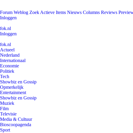
Forum
Weblog
Zoek
Actieve Items
Nieuws
Columns
Reviews
Previe
Inloggen
fok.nl
Inloggen
fok.nl
Actueel
Nederland
Internationaal
Economie
Politiek
Tech
Showbiz en Gossip
Opmerkelijk
Entertainment
Showbiz en Gossip
Muziek
Film
Televisie
Media & Cultuur
Bioscoopagenda
Sport