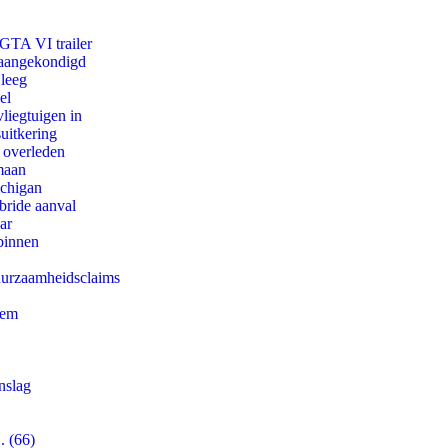
 GTA VI trailer
g aangekondigd
 leeg
el
iegtuigen in
uitkering
d overleden
maan
ichigan
bride aanval
ar
binnen
duurzaamheidsclaims
eem
nslag
. (66)