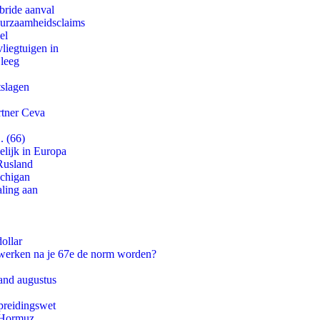
bride aanval
duurzaamheidsclaims
el
iegtuigen in
 leeg
tslagen
rtner Ceva
. (66)
lijk in Europa
Rusland
ichigan
aling aan
ollar
 werken na je 67e de norm worden?
and augustus
preidingswet
n Hormuz