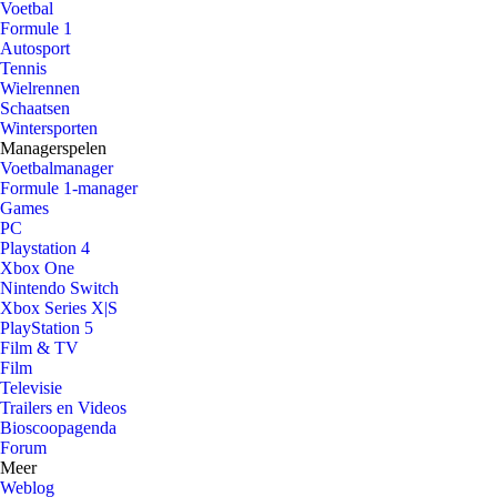
Voetbal
Formule 1
Autosport
Tennis
Wielrennen
Schaatsen
Wintersporten
Managerspelen
Voetbalmanager
Formule 1-manager
Games
PC
Playstation 4
Xbox One
Nintendo Switch
Xbox Series X|S
PlayStation 5
Film & TV
Film
Televisie
Trailers en Videos
Bioscoopagenda
Forum
Meer
Weblog