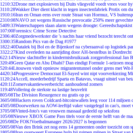
12
10:32
Drone met explosieven bij Duits vliegveld voedt vrees voor hy
31
10:28
Wakker Dier dient klacht in tegen insectenfabriek Protix om 
19
10:16
Iran en Oman eens over route Straat van Hormuz, VS buitensp
23
10:08
NAVO zet wegens Russische provocatie 250% meer gevechtsvl
54
09:33
Waterschappen slaan alarm wegens droogte: Gereedschapskist
1
07:00
Forensics: Crime Scene Detective
23
06:40
Zorgmedewerkster die 's nachts haar vriend bezocht terecht on
33
00:35
Random Pics van de Dag #1977
18
22:40
Datalek bij Bol en de Bijenkorf na cyberaanval op logistiek pa
33
22:27
Kind overleden na aanrijding door AH-bestelbus in Dordrecht
6
22:14
Nieuw slachtoffer in kindermisbruikzaak zorgprofessional Jan B
3
20:49
Geen Qatar en Abu Dhabi? Dan eindigt Formule 1-seizoen moge
5
20:44
Litouwen vindt opnieuw migrantentunnel onder grens met Wit-
44
20:34
Progressieve Democraat El-Sayed wint nipt voorverkiezing M
11
20:24
Accell, moederbedrijf Sparta en Batavus, vraagt uitstel van bet
4
20:11
Zomervakantieweerbericht: aanhoudend zomers
1
19:48
Vollering de sterkste na lastige heuvelrit
8
05/08
The Division Resurgence nu gratis op pc
36
05/08
Hackers roven Coldcard-bitcoinwallets leeg voor 114 miljoen d
45
05/08
Doorwerken na AOW-leeftijd vaker vastgelegd in cao's, moet
37
05/08
Vinted-foto's van vrouwen massaal gedeeld op seksfora
1
05/08
Nieuwe XBOX Game Pass titels voor de eerste helft van de ma
2
05/08
De FOK!Voetbalmanager 2026/2027 is begonnen
50
05/08
Van den Brink zet nog eens 14 gemeenten onder toezicht om s
18
05/08
Iran overweegt Europese hulp bij ruimen mijnen in Straat va