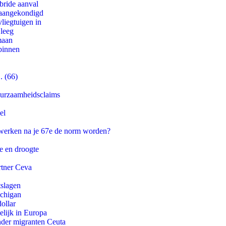
bride aanval
g aangekondigd
iegtuigen in
 leeg
maan
binnen
. (66)
duurzaamheidsclaims
el
 werken na je 67e de norm worden?
e en droogte
rtner Ceva
tslagen
ichigan
ollar
lijk in Europa
onder migranten Ceuta