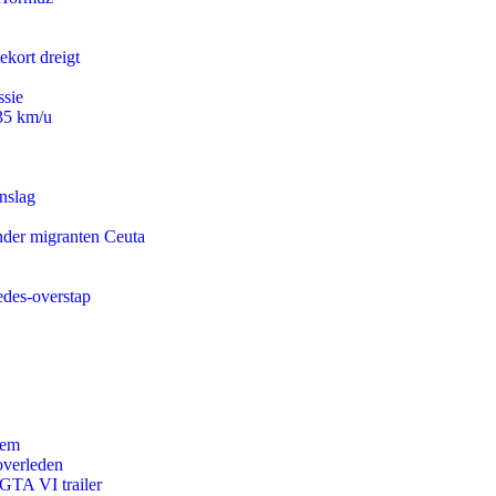
ekort dreigt
ssie
235 km/u
nslag
onder migranten Ceuta
edes-overstap
eem
overleden
 GTA VI trailer