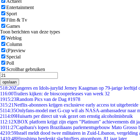
Actueel
Entertainment
Sport
Film & Tv
Games
Toon berichten van deze types
Weblog
Column
(P)review
Special
Poll
Scrollbar gebruiken
opslaan
5
18:20
Zangeres en Idols-jurylid Jerney Kaagman op 79-jarige leeftijd 
1
16:00
Trailers kijken: de bioscoopreleases van week 32
19
15:23
Random Pics van de Dag #1978
3
15:21
Netflix-abonnees krijgen exclusieve early access tot uitgebreide
51
14:35
Onlyfans-model met G-cup wil als NASA-ambassadeur naar 
21
14:09
Huisarts per direct uit vak gezet om ernstig alcoholmisbruik
1
12:12
XBOX platform krijgt zijn eigen "Platinum" achievements dit ja
10
11:27
Capibara's lopen Braziliaans parlementsgebouw Mato Grosso 
42
10:59
Israël meldt dood twee militairen in Zuid-Libanon, vergeldin
14
10:48
Hiroshima herdenkt slachtoffers atoombom, 81 jaar later