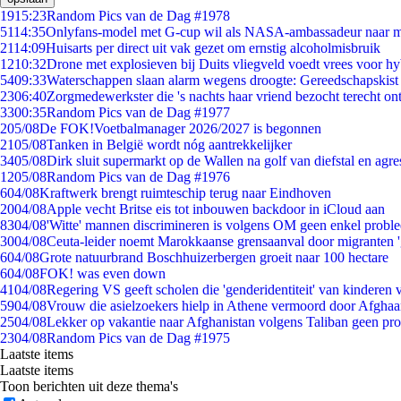
19
15:23
Random Pics van de Dag #1978
51
14:35
Onlyfans-model met G-cup wil als NASA-ambassadeur naar 
21
14:09
Huisarts per direct uit vak gezet om ernstig alcoholmisbruik
12
10:32
Drone met explosieven bij Duits vliegveld voedt vrees voor hy
54
09:33
Waterschappen slaan alarm wegens droogte: Gereedschapskist
23
06:40
Zorgmedewerkster die 's nachts haar vriend bezocht terecht on
33
00:35
Random Pics van de Dag #1977
2
05/08
De FOK!Voetbalmanager 2026/2027 is begonnen
21
05/08
Tanken in België wordt nóg aantrekkelijker
34
05/08
Dirk sluit supermarkt op de Wallen na golf van diefstal en agre
12
05/08
Random Pics van de Dag #1976
6
04/08
Kraftwerk brengt ruimteschip terug naar Eindhoven
20
04/08
Apple vecht Britse eis tot inbouwen backdoor in iCloud aan
83
04/08
'Witte' mannen discrimineren is volgens OM geen enkel probl
30
04/08
Ceuta-leider noemt Marokkaanse grensaanval door migranten 
6
04/08
Grote natuurbrand Boschhuizerbergen groeit naar 100 hectare
6
04/08
FOK! was even down
41
04/08
Regering VS geeft scholen die 'genderidentiteit' van kinderen
59
04/08
Vrouw die asielzoekers hielp in Athene vermoord door Afghaa
25
04/08
Lekker op vakantie naar Afghanistan volgens Taliban geen pr
23
04/08
Random Pics van de Dag #1975
Laatste items
Laatste items
Toon berichten uit deze thema's