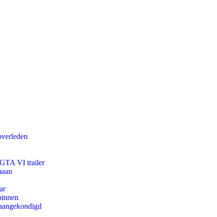
overleden
 GTA VI trailer
maan
ar
binnen
g aangekondigd