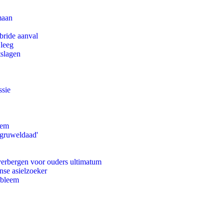
maan
bride aanval
 leeg
tslagen
ssie
eem
'gruweldaad'
 verbergen voor ouders ultimatum
nse asielzoeker
obleem