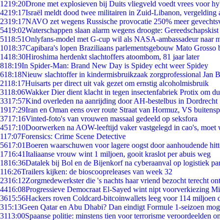
12
19:20
Drone met explosieven bij Duits vliegveld voedt vrees voor hy
42
19:17
Israël meldt dood twee militairen in Zuid-Libanon, vergeldin
23
19:17
NAVO zet wegens Russische provocatie 250% meer gevechtsvl
54
19:02
Waterschappen slaan alarm wegens droogte: Gereedschapskist
51
18:51
Onlyfans-model met G-cup wil als NASA-ambassadeur naar 
10
18:37
Capibara's lopen Braziliaans parlementsgebouw Mato Grosso 
14
18:30
Hiroshima herdenkt slachtoffers atoombom, 81 jaar later
8
18:19
In Spider-Man: Brand New Day is Spidey echt weer Spidey
6
18:18
Nieuw slachtoffer in kindermisbruikzaak zorgprofessional Jan B
21
18:17
Huisarts per direct uit vak gezet om ernstig alcoholmisbruik
31
18:06
Wakker Dier dient klacht in tegen insectenfabriek Protix om 
33
17:57
Kind overleden na aanrijding door AH-bestelbus in Dordrecht
19
17:29
Iran en Oman eens over route Straat van Hormuz, VS buitensp
37
17:16
Vinted-foto's van vrouwen massaal gedeeld op seksfora
45
17:10
Doorwerken na AOW-leeftijd vaker vastgelegd in cao's, moet
1
17:07
Forensics: Crime Scene Detective
56
17:01
Boeren waarschuwen voor lagere oogst door aanhoudende hitt
17
16:41
Italiaanse vrouw wint 1 miljoen, gooit kraslot per abuis weg
18
16:36
Datalek bij Bol en de Bijenkorf na cyberaanval op logistiek pa
1
16:26
Trailers kijken: de bioscoopreleases van week 32
23
16:12
Zorgmedewerkster die 's nachts haar vriend bezocht terecht on
44
16:08
Progressieve Democraat El-Sayed wint nipt voorverkiezing M
36
15:56
Hackers roven Coldcard-bitcoinwallets leeg voor 114 miljoen d
3
15:13
Geen Qatar en Abu Dhabi? Dan eindigt Formule 1-seizoen moge
31
13:00
Spaanse politie: minstens tien voor terrorisme veroordeelden 