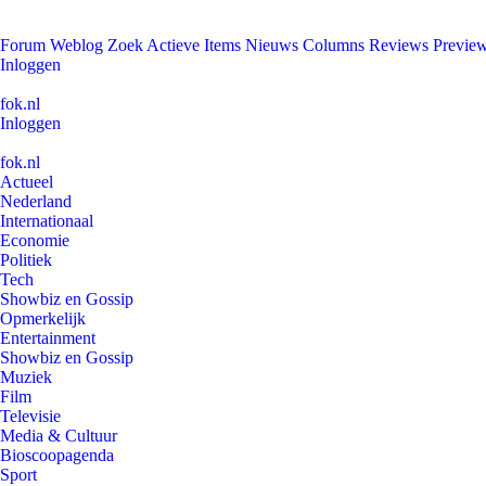
Forum
Weblog
Zoek
Actieve Items
Nieuws
Columns
Reviews
Previe
Inloggen
fok.nl
Inloggen
fok.nl
Actueel
Nederland
Internationaal
Economie
Politiek
Tech
Showbiz en Gossip
Opmerkelijk
Entertainment
Showbiz en Gossip
Muziek
Film
Televisie
Media & Cultuur
Bioscoopagenda
Sport