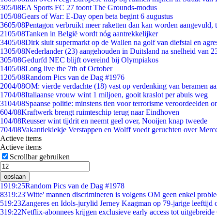
3
05/08
EA Sports FC 27 toont The Grounds-modus
1
05/08
Gears of War: E-Day open beta begint 6 augustus
36
05/08
Pentagon verbruikt meer raketten dan kan worden aangevuld, t
21
05/08
Tanken in België wordt nóg aantrekkelijker
34
05/08
Dirk sluit supermarkt op de Wallen na golf van diefstal en agre
13
05/08
Nederlander (23) aangehouden in Duitsland na snelheid van 
3
05/08
Gedurfd NEC blijft overeind bij Olympiakos
14
05/08
Long live the 7th of October
12
05/08
Random Pics van de Dag #1976
20
04/08
OM: vierde verdachte (18) vast op verdenking van beramen aa
17
04/08
Italiaanse vrouw wint 1 miljoen, gooit kraslot per abuis weg
31
04/08
Spaanse politie: minstens tien voor terrorisme veroordeelden 
6
04/08
Kraftwerk brengt ruimteschip terug naar Eindhoven
1
04/08
Reusser wint tijdrit en neemt geel over, Nooijen knap tweede
7
04/08
Vakantiekiekje Verstappen en Wolff voedt geruchten over Merc
Actieve items
Actieve items
Scrollbar gebruiken
opslaan
19
19:25
Random Pics van de Dag #1978
83
19:23
'Witte' mannen discrimineren is volgens OM geen enkel probl
5
19:23
Zangeres en Idols-jurylid Jerney Kaagman op 79-jarige leeftijd 
3
19:22
Netflix-abonnees krijgen exclusieve early access tot uitgebreide