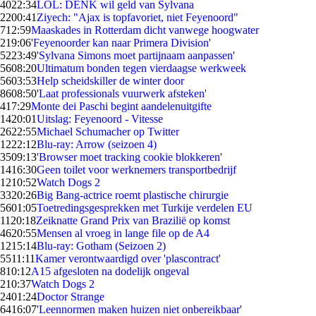
40
22:34
LOL: DENK wil geld van Sylvana
22
00:41
Ziyech: "Ajax is topfavoriet, niet Feyenoord"
7
12:59
Maaskades in Rotterdam dicht vanwege hoogwater
2
19:06
'Feyenoorder kan naar Primera Division'
52
23:49
'Sylvana Simons moet partijnaam aanpassen'
56
08:20
Ultimatum bonden tegen vierdaagse werkweek
56
03:53
Help scheidskiller de winter door
86
08:50
'Laat professionals vuurwerk afsteken'
4
17:29
Monte dei Paschi begint aandelenuitgifte
14
20:01
Uitslag: Feyenoord - Vitesse
26
22:55
Michael Schumacher op Twitter
12
22:12
Blu-ray: Arrow (seizoen 4)
35
09:13
'Browser moet tracking cookie blokkeren'
14
16:30
Geen toilet voor werknemers transportbedrijf
12
10:52
Watch Dogs 2
33
20:26
Big Bang-actrice roemt plastische chirurgie
56
01:05
Toetredingsgesprekken met Turkije verdelen EU
11
20:18
Zeiknatte Grand Prix van Brazilië op komst
46
20:55
Mensen al vroeg in lange file op de A4
12
15:14
Blu-ray: Gotham (Seizoen 2)
55
11:11
Kamer verontwaardigd over 'plascontract'
8
10:12
A15 afgesloten na dodelijk ongeval
2
10:37
Watch Dogs 2
24
01:24
Doctor Strange
64
16:07
'Leennormen maken huizen niet onbereikbaar'