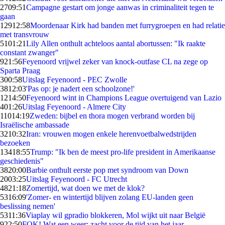
27
09:51
Campagne gestart om jonge aanwas in criminaliteit tegen te
gaan
129
12:58
Moordenaar Kirk had banden met furrygroepen en had relatie
met transvrouw
51
01:21
Lily Allen onthult achteloos aantal abortussen: "Ik raakte
constant zwanger"
9
21:56
Feyenoord vrijwel zeker van knock-outfase CL na zege op
Sparta Praag
3
00:58
Uitslag Feyenoord - PEC Zwolle
38
12:03
'Pas op: je nadert een schoolzone!'
12
14:50
Feyenoord wint in Champions League overtuigend van Lazio
4
01:26
Uitslag Feyenoord - Almere City
110
14:19
Zweden: bijbel en thora mogen verbrand worden bij
Israëlische ambassade
32
10:32
Iran: vrouwen mogen enkele herenvoetbalwedstrijden
bezoeken
134
18:55
Trump: "Ik ben de meest pro-life president in Amerikaanse
geschiedenis"
38
20:00
Barbie onthult eerste pop met syndroom van Down
20
03:25
Uitslag Feyenoord - FC Utrecht
48
21:18
Zomertijd, wat doen we met de klok?
53
16:09
'Zomer- en wintertijd blijven zolang EU-landen geen
beslissing nemen'
53
11:36
Viaplay wil gpradio blokkeren, Mol wijkt uit naar België
9
22:50
FOK! Wat een weer: zacht voor de tijd van het jaar