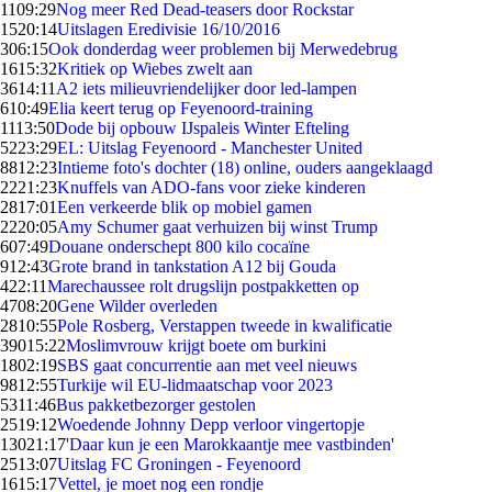
11
09:29
Nog meer Red Dead-teasers door Rockstar
15
20:14
Uitslagen Eredivisie 16/10/2016
3
06:15
Ook donderdag weer problemen bij Merwedebrug
16
15:32
Kritiek op Wiebes zwelt aan
36
14:11
A2 iets milieuvriendelijker door led-lampen
6
10:49
Elia keert terug op Feyenoord-training
11
13:50
Dode bij opbouw IJspaleis Winter Efteling
52
23:29
EL: Uitslag Feyenoord - Manchester United
88
12:23
Intieme foto's dochter (18) online, ouders aangeklaagd
22
21:23
Knuffels van ADO-fans voor zieke kinderen
28
17:01
Een verkeerde blik op mobiel gamen
22
20:05
Amy Schumer gaat verhuizen bij winst Trump
6
07:49
Douane onderschept 800 kilo cocaïne
9
12:43
Grote brand in tankstation A12 bij Gouda
4
22:11
Marechaussee rolt drugslijn postpakketten op
47
08:20
Gene Wilder overleden
28
10:55
Pole Rosberg, Verstappen tweede in kwalificatie
390
15:22
Moslimvrouw krijgt boete om burkini
18
02:19
SBS gaat concurrentie aan met veel nieuws
98
12:55
Turkije wil EU-lidmaatschap voor 2023
53
11:46
Bus pakketbezorger gestolen
25
19:12
Woedende Johnny Depp verloor vingertopje
130
21:17
'Daar kun je een Marokkaantje mee vastbinden'
25
13:07
Uitslag FC Groningen - Feyenoord
16
15:17
Vettel, je moet nog een rondje