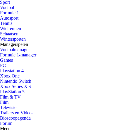
Sport
Voetbal
Formule 1
Autosport
Tennis
Wielrennen
Schaatsen
Wintersporten
Managerspelen
Voetbalmanager
Formule 1-manager
Games
PC
Playstation 4
Xbox One
Nintendo Switch
Xbox Series X|S
PlayStation 5
Film & TV
Film
Televisie
Trailers en Videos
Bioscoopagenda
Forum
Meer