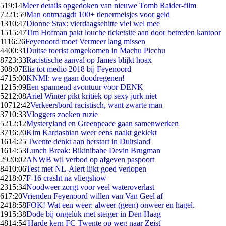
5
19:14
Meer details opgedoken van nieuwe Tomb Raider-film
72
21:59
Man ontmaagdt 100+ tienermeisjes voor geld
13
10:47
Dionne Stax: vierdaagsehitte viel wel mee
15
15:47
Tim Hofman pakt louche ticketsite aan door betreden kantoor
11
16:26
Feyenoord moet Vermeer lang missen
44
00:31
Duitse toerist omgekomen in Machu Picchu
87
23:33
Racistische aanval op James blijkt hoax
3
08:07
Elia tot medio 2018 bij Feyenoord
47
15:00
KNMI: we gaan doodregenen!
12
15:09
Een spannend avontuur voor DENK
52
12:08
Ariel Winter pikt kritiek op sexy jurk niet
107
12:42
Verkeersbord racistisch, want zwarte man
37
10:33
Vloggers zoeken ruzie
52
12:12
Mysteryland en Greenpeace gaan samenwerken
37
16:20
Kim Kardashian weer eens naakt gekiekt
16
14:25
'Twente denkt aan herstart in Duitsland'
16
14:53
Lunch Break: Bikinibabe Devin Brugman
29
20:02
ANWB wil verbod op afgeven paspoort
84
10:06
Test met NL-Alert lijkt goed verlopen
42
18:07
F-16 crasht na vliegshow
23
15:34
Noodweer zorgt voor veel wateroverlast
6
17:20
Vrienden Feyenoord willen van Van Geel af
24
18:58
FOK! Wat een weer: alweer (geen) onweer en hagel.
19
15:38
Dode bij ongeluk met steiger in Den Haag
48
14:54
'Harde kern FC Twente op weg naar Zeist'