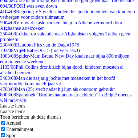
6
04/08
Grote natuurbrand Boschhuizerbergen groeit naar 100 hectare
6
04/08
FOK! was even down
41
04/08
Regering VS geeft scholen die 'genderidentiteit' van kinderen
verbergen voor ouders ultimatum
59
04/08
Vrouw die asielzoekers hielp in Athene vermoord door
Afghaanse asielzoeker
25
04/08
Lekker op vakantie naar Afghanistan volgens Taliban geen
probleem
23
04/08
Random Pics van de Dag #1975
7
03/08
VrijMiBabes #315 (not very sfw!)
10
03/08
Spider-Man: Brand New Day knalt naar bijna 800 miljoen
euro in eerste weekend
11
03/08
Phil Collins dronk zich bijna dood, kinderen moesten al
afscheid nemen
34
03/08
Man die zesjarig jochie met messteken in het hoofd
vermoordde komt na elf jaar vrij
47
03/08
Man (25) sterft nadat hij lijm als condoom gebruikt
80
03/08
Spandoek "Bruine mannen naar achteren" in België opeens
wèl racistisch
Laatste items
Laatste items
Toon berichten uit deze thema's
Actueel
Entertainment
Sport