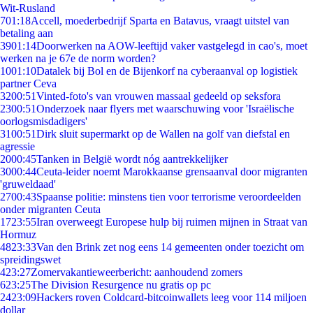
Wit-Rusland
7
01:18
Accell, moederbedrijf Sparta en Batavus, vraagt uitstel van
betaling aan
39
01:14
Doorwerken na AOW-leeftijd vaker vastgelegd in cao's, moet
werken na je 67e de norm worden?
10
01:10
Datalek bij Bol en de Bijenkorf na cyberaanval op logistiek
partner Ceva
32
00:51
Vinted-foto's van vrouwen massaal gedeeld op seksfora
23
00:51
Onderzoek naar flyers met waarschuwing voor 'Israëlische
oorlogsmisdadigers'
31
00:51
Dirk sluit supermarkt op de Wallen na golf van diefstal en
agressie
20
00:45
Tanken in België wordt nóg aantrekkelijker
30
00:44
Ceuta-leider noemt Marokkaanse grensaanval door migranten
'gruweldaad'
27
00:43
Spaanse politie: minstens tien voor terrorisme veroordeelden
onder migranten Ceuta
17
23:55
Iran overweegt Europese hulp bij ruimen mijnen in Straat van
Hormuz
48
23:33
Van den Brink zet nog eens 14 gemeenten onder toezicht om
spreidingswet
4
23:27
Zomervakantieweerbericht: aanhoudend zomers
6
23:25
The Division Resurgence nu gratis op pc
24
23:09
Hackers roven Coldcard-bitcoinwallets leeg voor 114 miljoen
dollar