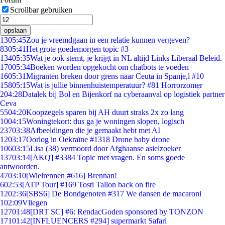
Scrollbar gebruiken
opslaan
13
05:45
Zou je vreemdgaan in een relatie kunnen vergeven?
83
05:41
Het grote goedemorgen topic #3
134
05:35
Wat je ook stemt, je krijgt in NL altijd Links Liberaal Beleid.
170
05:34
Boeken worden opgekocht om chatbots te voeden
16
05:31
Migranten breken door grens naar Ceuta in Spanje,l #10
158
05:15
Wat is jullie binnenhuistemperatuur? #81 Horrorzomer
2
04:28
Datalek bij Bol en Bijenkorf na cyberaanval op logistiek partner
Ceva
55
04:20
Koopzegels sparen bij AH duurt straks 2x zo lang
10
04:15
Woningtekort: dus ga je woningen slopen, logisch
237
03:38
Afbeeldingen die je gemaakt hebt met AI
12
03:17
Oorlog in Oekraïne #1318 Drone baby drone
106
03:15
Lisa (38) vermoord door Afghaanse asielzoeker
137
03:14
[AKQ] #3384 Topic met vragen. En soms goede
antwoorden.
47
03:10
[Wielrennen #616] Brennan!
6
02:53
[ATP Tour] #169 Tosti Tallon back on fire
12
02:36
[SBS6] De Bondgenoten #317 We dansen de macaroni
1
02:09
Vliegen
127
01:48
[DRT SC] #6: RendacGoden sponsored by TONZON
171
01:42
[INFLUENCERS #294] supermarkt Safari