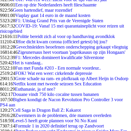
96
06:01
Een op drie Nederlanders heeft fileschaamte
9
22:56
Geen hartendief, maar rozendief
99
01:00
Viaplay gaat 14 euro in de maand kosten
53
23:28
F1: Uitslag Grand Prix van de Verenigde Staten
56
17:32
COVID-19: Vanaf 15 mei quarantaineplicht voor reizen uit
risicogebied
216
16:11
Politie bereidt zich al voor op handhaving avondklok
112
10:43
Hoe dicht kwam corona (officieel getest) bij jou?
18
12:28
Gevechtsleiders beoefenen onderschepping gekaapt vliegtuig
168
14:46
Zigeunersaus heet voortaan 'paprikasaus op zijn Hongaars'
55
12:39
F1: Mercedes domineert kwalificatie Silverstone
5
20:42
Het is vandaag..
55
22:10
Fun met Funda #203 - Een normale voordeur..
25
19:24
FOK! Wat een weer: cirkelende depressie
29
01:53
Grote schade na ram- en plofkraak op Albert Heijn in Osdorp
6
14:16
Netflix komt met tweede seizoen Sex Education
80
11:29
Euthanasie, ja of nee?
5
02:17
Douane vindt 750 kilo cocaïne tussen bananen
1
07:50
Bigben kondigt de Nacon Revolution Pro Controller 3 voor
PS4 aan
1
20:27
Cell Saga in Dragon Ball Z: Kakarot
29
16:28
Zwemmers in de problemen, drie mannen overleden
5
18:59
Level-5 heeft grote plannen voor Ni No Kuni
73
07:14
Formule 1 in 2020 definitief terug op Zandvoort