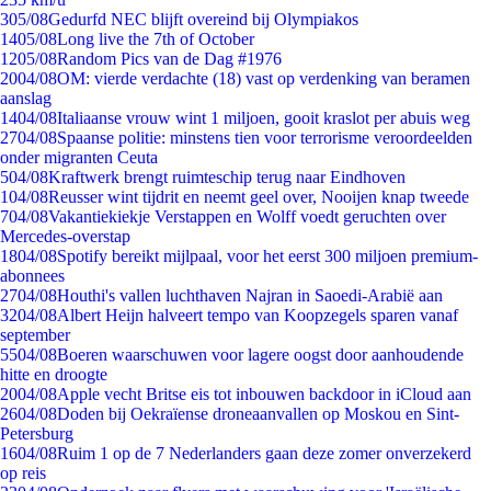
3
05/08
Gedurfd NEC blijft overeind bij Olympiakos
14
05/08
Long live the 7th of October
12
05/08
Random Pics van de Dag #1976
20
04/08
OM: vierde verdachte (18) vast op verdenking van beramen
aanslag
14
04/08
Italiaanse vrouw wint 1 miljoen, gooit kraslot per abuis weg
27
04/08
Spaanse politie: minstens tien voor terrorisme veroordeelden
onder migranten Ceuta
5
04/08
Kraftwerk brengt ruimteschip terug naar Eindhoven
1
04/08
Reusser wint tijdrit en neemt geel over, Nooijen knap tweede
7
04/08
Vakantiekiekje Verstappen en Wolff voedt geruchten over
Mercedes-overstap
18
04/08
Spotify bereikt mijlpaal, voor het eerst 300 miljoen premium-
abonnees
27
04/08
Houthi's vallen luchthaven Najran in Saoedi-Arabië aan
32
04/08
Albert Heijn halveert tempo van Koopzegels sparen vanaf
september
55
04/08
Boeren waarschuwen voor lagere oogst door aanhoudende
hitte en droogte
20
04/08
Apple vecht Britse eis tot inbouwen backdoor in iCloud aan
26
04/08
Doden bij Oekraïense droneaanvallen op Moskou en Sint-
Petersburg
16
04/08
Ruim 1 op de 7 Nederlanders gaan deze zomer onverzekerd
op reis