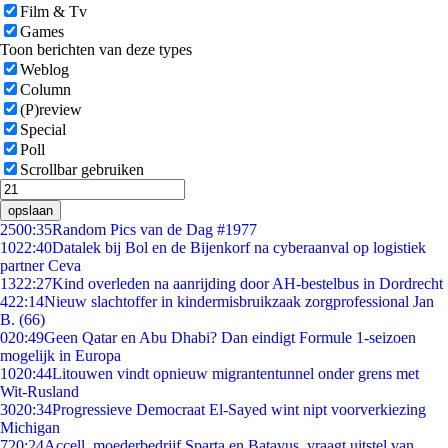
Film & Tv
Games
Toon berichten van deze types
Weblog
Column
(P)review
Special
Poll
Scrollbar gebruiken
opslaan
25
00:35
Random Pics van de Dag #1977
10
22:40
Datalek bij Bol en de Bijenkorf na cyberaanval op logistiek
partner Ceva
13
22:27
Kind overleden na aanrijding door AH-bestelbus in Dordrecht
4
22:14
Nieuw slachtoffer in kindermisbruikzaak zorgprofessional Jan
B. (66)
0
20:49
Geen Qatar en Abu Dhabi? Dan eindigt Formule 1-seizoen
mogelijk in Europa
10
20:44
Litouwen vindt opnieuw migrantentunnel onder grens met
Wit-Rusland
30
20:34
Progressieve Democraat El-Sayed wint nipt voorverkiezing
Michigan
7
20:24
Accell, moederbedrijf Sparta en Batavus, vraagt uitstel van