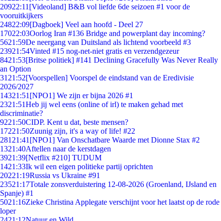
209
22:11
[Videoland] B&B vol liefde 6de seizoen #1 voor de
vooruitkijkers
248
22:09
[Dagboek] Veel aan hoofd - Deel 27
170
22:03
Oorlog Iran #136 Bridge and powerplant day incoming?
56
21:59
De neergang van Duitsland als lichtend voorbeeld #3
239
21:54
Vinted #15 nog-net-niet gratis en verzendgezeur
84
21:53
[Britse politiek] #141 Declining Gracefully Was Never Really
an Option
31
21:52
[Voorspellen] Voorspel de eindstand van de Eredivisie
2026/2027
143
21:51
[NPO1] We zijn er bijna 2026 #1
23
21:51
Heb jij wel eens (online of irl) te maken gehad met
discriminatie?
92
21:50
CIDP. Kent u dat, beste mensen?
172
21:50
Zuunig zijn, it's a way of life! #22
281
21:41
[NPO1] Van Onschatbare Waarde met Dionne Stax #2
13
21:40
Aftellen naar de kerstdagen
39
21:39
[Netflix #210] TUDUM
14
21:33
Ik wil een eigen politieke partij oprichten
202
21:19
Russia vs Ukraine #91
235
21:17
Totale zonsverduistering 12-08-2026 (Groenland, IJsland en
Spanje) #1
50
21:16
Zieke Christina Applegate verschijnt voor het laatst op de rode
loper
24
21:12
Natuur en Wild