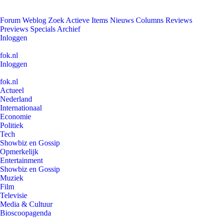
Forum
Weblog
Zoek
Actieve Items
Nieuws
Columns
Reviews
Previews
Specials
Archief
Inloggen
fok.nl
Inloggen
fok.nl
Actueel
Nederland
Internationaal
Economie
Politiek
Tech
Showbiz en Gossip
Opmerkelijk
Entertainment
Showbiz en Gossip
Muziek
Film
Televisie
Media & Cultuur
Bioscoopagenda