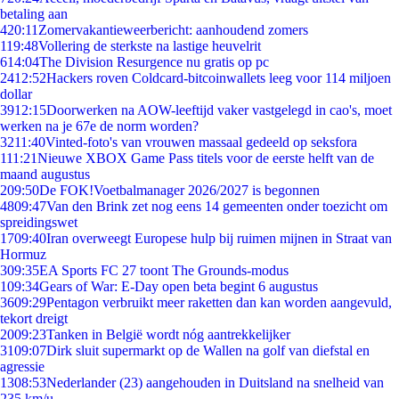
betaling aan
4
20:11
Zomervakantieweerbericht: aanhoudend zomers
1
19:48
Vollering de sterkste na lastige heuvelrit
6
14:04
The Division Resurgence nu gratis op pc
24
12:52
Hackers roven Coldcard-bitcoinwallets leeg voor 114 miljoen
dollar
39
12:15
Doorwerken na AOW-leeftijd vaker vastgelegd in cao's, moet
werken na je 67e de norm worden?
32
11:40
Vinted-foto's van vrouwen massaal gedeeld op seksfora
1
11:21
Nieuwe XBOX Game Pass titels voor de eerste helft van de
maand augustus
2
09:50
De FOK!Voetbalmanager 2026/2027 is begonnen
48
09:47
Van den Brink zet nog eens 14 gemeenten onder toezicht om
spreidingswet
17
09:40
Iran overweegt Europese hulp bij ruimen mijnen in Straat van
Hormuz
3
09:35
EA Sports FC 27 toont The Grounds-modus
1
09:34
Gears of War: E-Day open beta begint 6 augustus
36
09:29
Pentagon verbruikt meer raketten dan kan worden aangevuld,
tekort dreigt
20
09:23
Tanken in België wordt nóg aantrekkelijker
31
09:07
Dirk sluit supermarkt op de Wallen na golf van diefstal en
agressie
13
08:53
Nederlander (23) aangehouden in Duitsland na snelheid van
235 km/u