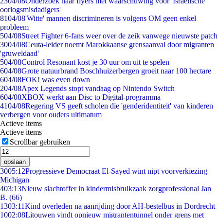
23
04/08
Onderzoek naar flyers met waarschuwing voor 'Israëlische
oorlogsmisdadigers'
81
04/08
'Witte' mannen discrimineren is volgens OM geen enkel
probleem
5
04/08
Street Fighter 6-fans weer over de zeik vanwege nieuwste patch
30
04/08
Ceuta-leider noemt Marokkaanse grensaanval door migranten
'gruweldaad'
5
04/08
Control Resonant kost je 30 uur om uit te spelen
6
04/08
Grote natuurbrand Boschhuizerbergen groeit naar 100 hectare
6
04/08
FOK! was even down
2
04/08
Apex Legends stopt vandaag op Nintendo Switch
6
04/08
XBOX werkt aan Disc to Digital-programma
41
04/08
Regering VS geeft scholen die 'genderidentiteit' van kinderen
verbergen voor ouders ultimatum
Actieve items
Actieve items
Scrollbar gebruiken
opslaan
30
05:12
Progressieve Democraat El-Sayed wint nipt voorverkiezing
Michigan
4
03:13
Nieuw slachtoffer in kindermisbruikzaak zorgprofessional Jan
B. (66)
13
03:11
Kind overleden na aanrijding door AH-bestelbus in Dordrecht
10
02:08
Litouwen vindt opnieuw migrantentunnel onder grens met