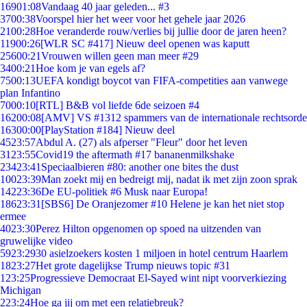
169
01:08
Vandaag 40 jaar geleden... #3
37
00:38
Voorspel hier het weer voor het gehele jaar 2026
21
00:28
Hoe veranderde rouw/verlies bij jullie door de jaren heen?
119
00:26
[WLR SC #417] Nieuw deel openen was kaputt
256
00:21
Vrouwen willen geen man meer #29
34
00:21
Hoe kom je van egels af?
75
00:13
UEFA kondigt boycot van FIFA-competities aan vanwege
plan Infantino
70
00:10
[RTL] B&B vol liefde 6de seizoen #4
162
00:08
[AMV] VS #1312 spammers van de internationale rechtsorde
163
00:00
[PlayStation #184] Nieuw deel
45
23:57
Abdul A. (27) als afperser "Fleur" door het leven
31
23:55
Covid19 the aftermath #17 bananenmilkshake
234
23:41
Speciaalbieren #80: another one bites the dust
100
23:39
Man zoekt mij en bedreigt mij, nadat ik met zijn zoon sprak
142
23:36
De EU-politiek #6 Musk naar Europa!
186
23:31
[SBS6] De Oranjezomer #10 Helene je kan het niet stop
ermee
40
23:30
Perez Hilton opgenomen op spoed na uitzenden van
gruwelijke video
59
23:29
30 asielzoekers kosten 1 miljoen in hotel centrum Haarlem
18
23:27
Het grote dagelijkse Trump nieuws topic #31
1
23:25
Progressieve Democraat El-Sayed wint nipt voorverkiezing
Michigan
2
23:24
Hoe ga jij om met een relatiebreuk?