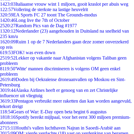
14
23:03
Italiaanse vrouw wint 1 miljoen, gooit kraslot per abuis weg
1
22:57
Vollering de sterkste na lastige heuvelrit
3
20:59
EA Sports FC 27 toont The Grounds-modus
14
20:46
Long live the 7th of October
25
20:27
Random Pics van de Dag #1977
13
20:12
Nederlander (23) aangehouden in Duitsland na snelheid van
235 km/u
16
20:09
Ruim 1 op de 7 Nederlanders gaan deze zomer onverzekerd
op reis
6
19:53
FOK! was even down
25
19:52
Lekker op vakantie naar Afghanistan volgens Taliban geen
probleem
81
19:50
'Witte' mannen discrimineren is volgens OM geen enkel
probleem
26
19:49
Doden bij Oekraïense droneaanvallen op Moskou en Sint-
Petersburg
30
19:44
Alaska Airlines heeft er genoeg van en zet Christelijke
influencer uit vliegtuig
36
19:33
Pentagon verbruikt meer raketten dan kan worden aangevuld,
tekort dreigt
1
18:54
Gears of War: E-Day open beta begint 6 augustus
18
18:16
Spotify bereikt mijlpaal, voor het eerst 300 miljoen premium-
abonnees
27
15:11
Houthi's vallen luchthaven Najran in Saoedi-Arabië aan
20
15:09
OM: vierde verdachte (18) vast op verdenking van beramen