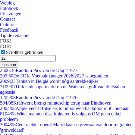
Weblog
Fotoboek
Prijsvragen
Contact
Colofon
Feedback
Tip de redactie
FOK!
FOK!
Scrollbar gebruiken
opslaan
25
00:35
Random Pics van de Dag #1977
2
09:50
De FOK!Voetbalmanager 2026/2027 is begonnen
20
09:23
Tanken in België wordt nóg aantrekkelijker
31
09:07
Dirk sluit supermarkt op de Wallen na golf van diefstal en
agressie
12
05/08
Random Pics van de Dag #1976
5
04/08
Kraftwerk brengt ruimteschip terug naar Eindhoven
20
04/08
Apple vecht Britse eis tot inbouwen backdoor in iCloud aan
81
04/08
'Witte' mannen discrimineren is volgens OM geen enkel
probleem
30
04/08
Ceuta-leider noemt Marokkaanse grensaanval door migranten
'gruweldaad'