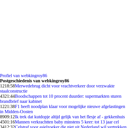
Profiel van webkingroy86
Postgeschiedenis van webkingroy86
12
18:58
Merwedebrug dicht voor vrachtverkeer door verzwakte
staalconstructie
43
21:44
Boodschappen tot 10 procent duurder: supermarkten sturen
brandbrief naar kabinet
12
21:38
F1 heeft noodplan klaar voor mogelijke nieuwe afgelastingen
in Midden-Oosten
89
09:12
Ik trek dat kutdopje altijd gelijk van het flesje af - gekkenhuis
45
01:16
Mannen verkrachtten baby minstens 5 keer: tot 13 jaar cel
34
12:32
Celstraf voor asielzoeker die niet uit Nederland wil vertrekken