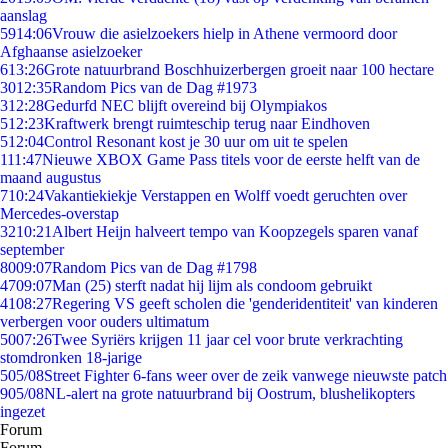
aanslag
59
14:06
Vrouw die asielzoekers hielp in Athene vermoord door
Afghaanse asielzoeker
6
13:26
Grote natuurbrand Boschhuizerbergen groeit naar 100 hectare
30
12:35
Random Pics van de Dag #1973
3
12:28
Gedurfd NEC blijft overeind bij Olympiakos
5
12:23
Kraftwerk brengt ruimteschip terug naar Eindhoven
5
12:04
Control Resonant kost je 30 uur om uit te spelen
1
11:47
Nieuwe XBOX Game Pass titels voor de eerste helft van de
maand augustus
7
10:24
Vakantiekiekje Verstappen en Wolff voedt geruchten over
Mercedes-overstap
32
10:21
Albert Heijn halveert tempo van Koopzegels sparen vanaf
september
80
09:07
Random Pics van de Dag #1798
47
09:07
Man (25) sterft nadat hij lijm als condoom gebruikt
41
08:27
Regering VS geeft scholen die 'genderidentiteit' van kinderen
verbergen voor ouders ultimatum
50
07:26
Twee Syriërs krijgen 11 jaar cel voor brute verkrachting
stomdronken 18-jarige
5
05/08
Street Fighter 6-fans weer over de zeik vanwege nieuwste patch
9
05/08
NL-alert na grote natuurbrand bij Oostrum, blushelikopters
ingezet
Forum
Forum