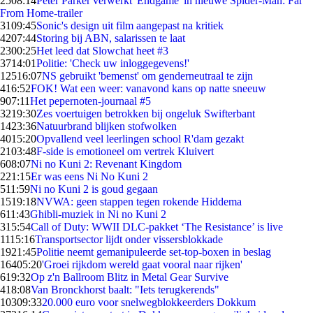
25
08:14
Peter Parker verwerkt 'Endgame' in nieuwe Spider-Man: Far
From Home-trailer
31
09:45
Sonic's design uit film aangepast na kritiek
42
07:44
Storing bij ABN, salarissen te laat
23
00:25
Het leed dat Slowchat heet #3
37
14:01
Politie: 'Check uw inloggegevens!'
125
16:07
NS gebruikt 'bemenst' om genderneutraal te zijn
4
16:52
FOK! Wat een weer: vanavond kans op natte sneeuw
9
07:11
Het pepernoten-journaal #5
32
19:30
Zes voertuigen betrokken bij ongeluk Swifterbant
14
23:36
Natuurbrand blijken stofwolken
40
15:20
Opvallend veel leerlingen school R'dam gezakt
21
03:48
F-side is emotioneel om vertrek Kluivert
6
08:07
Ni no Kuni 2: Revenant Kingdom
2
21:15
Er was eens Ni No Kuni 2
5
11:59
Ni no Kuni 2 is goud gegaan
15
19:18
NVWA: geen stappen tegen rokende Hiddema
6
11:43
Ghibli-muziek in Ni no Kuni 2
3
15:54
Call of Duty: WWII DLC-pakket ‘The Resistance’ is live
11
15:16
Transportsector lijdt onder vissersblokkade
19
21:45
Politie neemt gemanipuleerde set-top-boxen in beslag
164
05:20
'Groei rijkdom wereld gaat vooral naar rijken'
6
19:32
Op z'n Ballroom Blitz in Metal Gear Survive
4
18:08
Van Bronckhorst baalt: "Iets terugkerends"
103
09:33
20.000 euro voor snelwegblokkeerders Dokkum