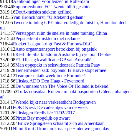
9
13:18
Aanhoudingen voor leuzen in Rotterdam
9
00:46
Supportershome FC Twente blijft gesloten
38
19:16
DotA-meisjes stiekem gefilmd
4
12:35
Van Bronckhorst: "Uitstekend gedaan"
7
12:05
Tweede training GP China volledig de mist in, Hamilton deelt
uit
14
11:57
Verstappen ruim de snelste in natte training China
26
15:43
Pepsi erkent miskleun met reclame
7
16:44
Rocket League krijgt Fast & Furious-DLC
13
10:12
Auto orgaantransport betrokken bij ongeluk
10
10:16
Real-life Sharknado in Australië bij cycloon Debbie
33
20:08
F1: Uitslag kwalificatie GP van Australië
23
14:39
Man opgepakt in seksvideozaak Patricia Paay
24
19:28
Tienermeiden sad: boyband B-Brave stopt ermee
18
14:12
Teampresentatieweek in de Formule 1
17
18:56
Uitslag ADO Den Haag - Feyenoord
32
15:28
De winnares van The Voice Of Holland is bekend
117
09:53
Turks consulaat Rotterdam pakt paspoorten Gülenaanhangers
af
38
14:17
Wereld kijkt naar verkeerslicht Bodegraven
6
11:41
FOK! Kiest: De cadeautjes van de week
12
01:26
Uitslagen Eredivisie 11/02/2017
93
00:39
Pirate Bay mogelijk op zwart
121
22:04
Bruce Springsteen schaamt zich als Amerikaan
5
09:11
Ni no Kuni II komt ook naar pc + nieuwe gameplay