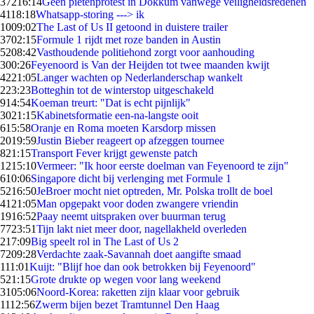
372
16:14
Geen pietenprotest in Dokkum vanwege veiligheidsredenen
41
18:18
Whatsapp-storing ---> ik
10
09:02
The Last of Us II getoond in duistere trailer
37
02:15
Formule 1 rijdt met roze banden in Austin
52
08:42
Vasthoudende politiehond zorgt voor aanhouding
3
00:26
Feyenoord is Van der Heijden tot twee maanden kwijt
42
21:05
Langer wachten op Nederlanderschap wankelt
2
23:23
Botteghin tot de winterstop uitgeschakeld
9
14:54
Koeman treurt: "Dat is echt pijnlijk"
30
21:15
Kabinetsformatie een-na-langste ooit
6
15:58
Oranje en Roma moeten Karsdorp missen
20
19:59
Justin Bieber reageert op afzeggen tournee
8
21:15
Transport Fever krijgt gewenste patch
12
15:10
Vermeer: "Ik hoor eerste doelman van Feyenoord te zijn"
6
10:06
Singapore dicht bij verlenging met Formule 1
52
16:50
JeBroer mocht niet optreden, Mr. Polska trollt de boel
41
21:05
Man opgepakt voor doden zwangere vriendin
19
16:52
Paay neemt uitspraken over buurman terug
77
23:51
Tijn lakt niet meer door, nagellakheld overleden
2
17:09
Big speelt rol in The Last of Us 2
72
09:28
Verdachte zaak-Savannah doet aangifte smaad
1
11:01
Kuijt: "Blijf hoe dan ook betrokken bij Feyenoord"
5
21:15
Grote drukte op wegen voor lang weekend
31
05:06
Noord-Korea: raketten zijn klaar voor gebruik
11
12:56
Zwerm bijen bezet Tramtunnel Den Haag