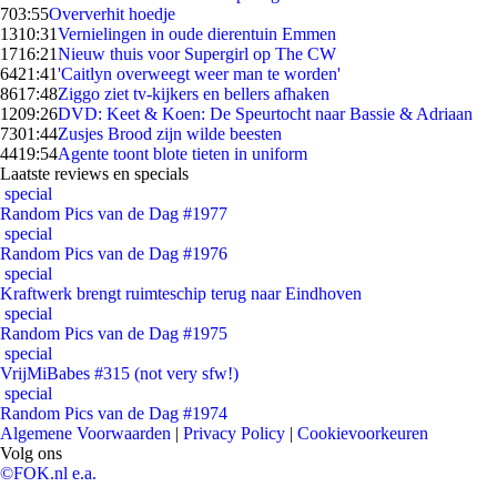
7
03:55
Oververhit hoedje
13
10:31
Vernielingen in oude dierentuin Emmen
17
16:21
Nieuw thuis voor Supergirl op The CW
64
21:41
'Caitlyn overweegt weer man te worden'
86
17:48
Ziggo ziet tv-kijkers en bellers afhaken
12
09:26
DVD: Keet & Koen: De Speurtocht naar Bassie & Adriaan
73
01:44
Zusjes Brood zijn wilde beesten
44
19:54
Agente toont blote tieten in uniform
Laatste reviews en specials
special
Random Pics van de Dag #1977
special
Random Pics van de Dag #1976
special
Kraftwerk brengt ruimteschip terug naar Eindhoven
special
Random Pics van de Dag #1975
special
VrijMiBabes #315 (not very sfw!)
special
Random Pics van de Dag #1974
Algemene Voorwaarden
|
Privacy Policy
|
Cookievoorkeuren
Volg ons
©FOK.nl e.a.