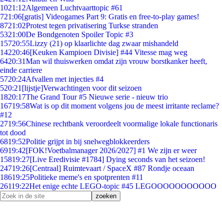
10
21:12
Algemeen Luchtvaarttopic #61
7
21:06
[gratis] Videogames Part 9: Gratis en free-to-play games!
87
21:02
Protest tegen privatisering Turkse stranden
53
21:00
De Bondgenoten Spoiler Topic #3
157
20:55
Lizzy (21) op klaarlichte dag zwaar mishandeld
142
20:46
[Keuken Kampioen Divisie] #44 Vitesse mag weg
64
20:31
Man wil thuiswerken omdat zijn vrouw borstkanker heeft,
einde carriere
57
20:24
Afvallen met injecties #4
5
20:21
[lijstje]Verwachtingen voor dit seizoen
18
20:17
The Grand Tour #5 Nieuwe serie - nieuw trio
167
19:58
Wat is op dit moment volgens jou de meest irritante reclame?
#12
27
19:56
Chinese rechtbank veroordeelt voormalige lokale functionaris
tot dood
68
19:52
Politie grijpt in bij snelwegblokkeerders
69
19:42
[FOK!Voetbalmanager 2026/2027] #1 We zijn er weer
158
19:27
[Live Eredivisie #1784] Dying seconds van het seizoen!
247
19:26
[Centraal] Ruimtevaart / SpaceX #87 Rondje oceaan
186
19:25
Politieke meme's en spotprenten #11
261
19:22
Het enige echte LEGO-topic #45 LEGOOOOOOOOOOO