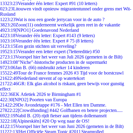
133
23:23
Verander één letter: Expert #91 (10 letters)
0
23:23
Litouwen vindt opnieuw migrantentunnel onder grens met Wit-
Rusland
12
23:23
Wat is nou een goede jerrycan voor in de auto ?
38
23:20
Zoon(11) onderneemt werkelijk geen reet in de vakantie
49
23:19
[NPO1] Goedenavond Nederland
42
23:18
Verander één letter: Expert #143 (9 letters)
10
23:16
Verander één letter. Expert # 75 (8 letters)
51
23:15
Een gezin stichten uit verveling?
195
23:15
Verander een letter expert (7lettereditie) #50
27
23:13
Voorspel hier het weer van Juli 2026 (gemeten in de Bilt)
149
23:08
"Niche"-historische producten in de supermarkt
97
23:06
Jan B. (66) misbruikt zeker 14 kinderen
155
22:49
Tour de France femmes 2026 #3 Tijd voor de borstcrawl
216
22:49
Nederland stevent af op watertekort
217
22:46
GR: Elk glas alcohol is riskant, geen bewijs voor gunstig
effect
3
22:36
EK Atletiek 2026 te Birmingham #1
4
22:30
[NPO2] Poorten van Europa
214
22:29
De Avondetappe #176 - Met Ellen ten Damme.
278
22:22
[Crowdfunding] #442 Golfbanen en betere projecten.....
69
22:19
Nabil B. (20) rijdt fietser aan tijdens dollemansrit
32
22:18
[Alpineskiën] #20 Op weg naar de OS!
41
22:15
Voorspel hier het weer van Juni 2026 (gemeten in de Bilt)
112
22:13
[Het Officiële Steam Topic #201] Steamrolled