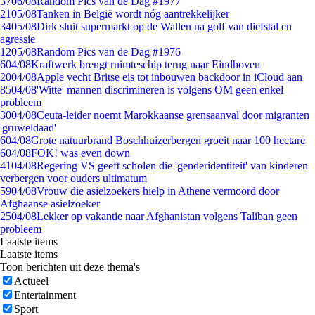
37
06/08
Random Pics van de Dag #1977
21
05/08
Tanken in België wordt nóg aantrekkelijker
34
05/08
Dirk sluit supermarkt op de Wallen na golf van diefstal en
agressie
12
05/08
Random Pics van de Dag #1976
6
04/08
Kraftwerk brengt ruimteschip terug naar Eindhoven
20
04/08
Apple vecht Britse eis tot inbouwen backdoor in iCloud aan
85
04/08
'Witte' mannen discrimineren is volgens OM geen enkel
probleem
30
04/08
Ceuta-leider noemt Marokkaanse grensaanval door migranten
'gruweldaad'
6
04/08
Grote natuurbrand Boschhuizerbergen groeit naar 100 hectare
6
04/08
FOK! was even down
41
04/08
Regering VS geeft scholen die 'genderidentiteit' van kinderen
verbergen voor ouders ultimatum
59
04/08
Vrouw die asielzoekers hielp in Athene vermoord door
Afghaanse asielzoeker
25
04/08
Lekker op vakantie naar Afghanistan volgens Taliban geen
probleem
Laatste items
Laatste items
Toon berichten uit deze thema's
Actueel
Entertainment
Sport