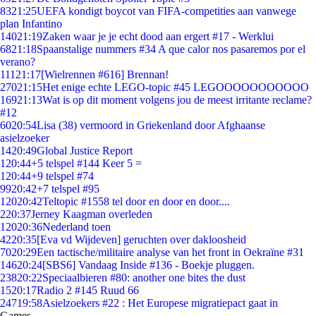
83
21:25
UEFA kondigt boycot van FIFA-competities aan vanwege
plan Infantino
140
21:19
Zaken waar je je echt dood aan ergert #17 - Werklui
68
21:18
Spaanstalige nummers #34 A que calor nos pasaremos por el
verano?
111
21:17
[Wielrennen #616] Brennan!
270
21:15
Het enige echte LEGO-topic #45 LEGOOOOOOOOOOO
169
21:13
Wat is op dit moment volgens jou de meest irritante reclame?
#12
60
20:54
Lisa (38) vermoord in Griekenland door Afghaanse
asielzoeker
14
20:49
Global Justice Report
1
20:44
+5 telspel #144 Keer 5 =
1
20:44
+9 telspel #74
99
20:42
+7 telspel #95
120
20:42
Teltopic #1558 tel door en door en door....
2
20:37
Jerney Kaagman overleden
120
20:36
Nederland toen
42
20:35
[Eva vd Wijdeven] geruchten over dakloosheid
70
20:29
Een tactische/militaire analyse van het front in Oekraïne #31
146
20:24
[SBS6] Vandaag Inside #136 - Boekje pluggen.
238
20:22
Speciaalbieren #80: another one bites the dust
15
20:17
Radio 2 #145 Ruud 66
247
19:58
Asielzoekers #22 : Het Europese migratiepact gaat in
Games