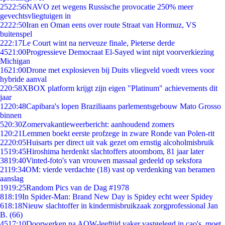
25
22:56
NAVO zet wegens Russische provocatie 250% meer
gevechtsvliegtuigen in
22
22:50
Iran en Oman eens over route Straat van Hormuz, VS
buitenspel
2
22:17
Le Court wint na nerveuze finale, Pieterse derde
45
21:00
Progressieve Democraat El-Sayed wint nipt voorverkiezing
Michigan
16
21:00
Drone met explosieven bij Duits vliegveld voedt vrees voor
hybride aanval
2
20:58
XBOX platform krijgt zijn eigen "Platinum" achievements dit
jaar
12
20:48
Capibara's lopen Braziliaans parlementsgebouw Mato Grosso
binnen
5
20:30
Zomervakantieweerbericht: aanhoudend zomers
1
20:21
Lemmen boekt eerste profzege in zware Ronde van Polen-rit
22
20:05
Huisarts per direct uit vak gezet om ernstig alcoholmisbruik
15
19:45
Hiroshima herdenkt slachtoffers atoombom, 81 jaar later
38
19:40
Vinted-foto's van vrouwen massaal gedeeld op seksfora
21
19:34
OM: vierde verdachte (18) vast op verdenking van beramen
aanslag
19
19:25
Random Pics van de Dag #1978
8
18:19
In Spider-Man: Brand New Day is Spidey echt weer Spidey
6
18:18
Nieuw slachtoffer in kindermisbruikzaak zorgprofessional Jan
B. (66)
45
17:10
Doorwerken na AOW-leeftijd vaker vastgelegd in cao's, moet