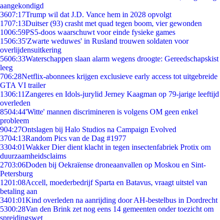
aangekondigd
36
07:17
Trump wil dat J.D. Vance hem in 2028 opvolgt
17
07:13
Duitser (93) crasht met quad tegen boom, vier gewonden
10
06:59
PS5-doos waarschuwt voor einde fysieke games
15
06:35
'Zwarte weduwes' in Rusland trouwen soldaten voor
overlijdensuitkering
56
06:33
Waterschappen slaan alarm wegens droogte: Gereedschapskist
leeg
7
06:28
Netflix-abonnees krijgen exclusieve early access tot uitgebreide
GTA VI trailer
13
06:11
Zangeres en Idols-jurylid Jerney Kaagman op 79-jarige leeftijd
overleden
85
04:44
'Witte' mannen discrimineren is volgens OM geen enkel
probleem
9
04:27
Ontslagen bij Halo Studios na Campaign Evolved
37
04:13
Random Pics van de Dag #1977
33
04:01
Wakker Dier dient klacht in tegen insectenfabriek Protix om
duurzaamheidsclaims
27
03:06
Doden bij Oekraïense droneaanvallen op Moskou en Sint-
Petersburg
12
01:08
Accell, moederbedrijf Sparta en Batavus, vraagt uitstel van
betaling aan
34
01:01
Kind overleden na aanrijding door AH-bestelbus in Dordrecht
53
00:28
Van den Brink zet nog eens 14 gemeenten onder toezicht om
spreidingswet