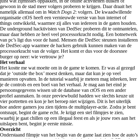
juist wat zijmissies oppakken, in de online activiteiten duiken of
gewoon in de stad meer volgers proberen te krijgen. Daar draait het
namelijk allemaal om in
Watch Dogs 2
: volgers. De kwaadwillende
organisatie ctOS heeft een vernieuwde versie van hun internet of
things ontwikkeld, waarmee zij alles van iedereen in de gaten houden.
De underground hacktivisten van DedSec proberen dit te ontmantelen,
maar daar hebben ze heel veel processorkracht nodig. Een botnetwerk
van pc’s ligt dus voor de hand. Mensen die DedSec steunen installeren
de DedSec-app waarmee de hackers gebruik kunnen maken van de
processorkracht van de volger. Het komt er dus voor de doorsnee
burger op neer: wie vertrouw je?
Het verhaal
Het kostte me wat moeite om in de game te komen. Er was al gezegd
dat je ‘outside the box’ moest denken, maar dat kun je op veel
manieren opvatten. In de tutorial waarbij je meteen mag inbreken, leer
je de controls en een boel van het verhaal. Je mag aan het eind je
persoonsgegevens wissen uit de database van ctOS en een ander
profiel aanmaken. In onze previewbuild hadden we slechts keuze uit
vier portretten en kon je het beroep niet wijzigen. Dit is het uiterlijk
hoe andere gamers jou zien tijdens de multiplayer-actie. Zodra je bent
ontsnapt, begint de game echt. Je krijgt een stel filmpjes te zien,
waarbij je gaat chillen op een illegaal feest en als je jouw roes aan het
uitslapen bent, begint je eerste missie.
Overzicht
Onderstaand filmpje van het begin van de game laat zien hoe de auto’s