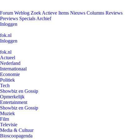
Forum
Weblog
Zoek
Actieve Items
Nieuws
Columns
Reviews
Previews
Specials
Archief
Inloggen
fok.nl
Inloggen
fok.nl
Actueel
Nederland
Internationaal
Economie
Politiek
Tech
Showbiz en Gossip
Opmerkelijk
Entertainment
Showbiz en Gossip
Muziek
Film
Televisie
Media & Cultuur
Bioscoopagenda