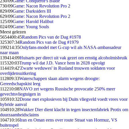
2
30/09
Game: Conqueror's Blade
7
30/09
Game: Nacon Revolution Pro 2
8
29/09
Game: Darksiders III
6
29/09
Game: Nacon Revolution Pro 2
1
25/09
Game: Harold Halibut
0
24/09
Game: Young Souls
Meest gelezen
56544
00:45
Random Pics van de Dag #1978
3253
07:34
Random Pics van de Dag #1979
1992
14:35
Onlyfans-model met G-cup wil als NASA-ambassadeur
naar maan
1394
14:09
Huisarts per direct uit vak gezet om ernstig alcoholmisbruik
1153
20:03
Trump wil dat J.D. Vance hem in 2028 opvolgt
1144
19:42
'Zwarte weduwes' in Rusland trouwen soldaten voor
overlijdensuitkering
1128
09:33
Waterschappen slaan alarm wegens droogte:
Gereedschapskist leeg
1122
10:08
NAVO zet wegens Russische provocatie 250% meer
gevechtsvliegtuigen in
1059
10:32
Drone met explosieven bij Duits vliegveld voedt vrees voor
hybride aanval
1049
10:28
Wakker Dier dient klacht in tegen insectenfabriek Protix om
duurzaamheidsclaims
1047
10:16
Iran en Oman eens over route Straat van Hormuz, VS
buitenspel