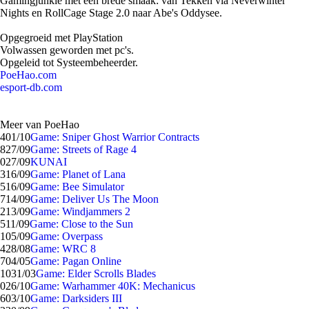
Gamingjunkie met een brede smaak: van Tekken via Neverwinter
Nights en RollCage Stage 2.0 naar Abe's Oddysee.
Opgegroeid met PlayStation
Volwassen geworden met pc's.
Opgeleid tot Systeembeheerder.
PoeHao.com
esport-db.com
Meer van PoeHao
4
01/10
Game: Sniper Ghost Warrior Contracts
8
27/09
Game: Streets of Rage 4
0
27/09
KUNAI
3
16/09
Game: Planet of Lana
5
16/09
Game: Bee Simulator
7
14/09
Game: Deliver Us The Moon
2
13/09
Game: Windjammers 2
5
11/09
Game: Close to the Sun
1
05/09
Game: Overpass
4
28/08
Game: WRC 8
7
04/05
Game: Pagan Online
10
31/03
Game: Elder Scrolls Blades
0
26/10
Game: Warhammer 40K: Mechanicus
6
03/10
Game: Darksiders III