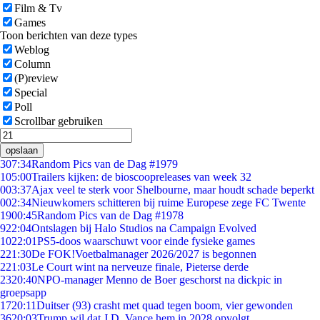
Film & Tv
Games
Toon berichten van deze types
Weblog
Column
(P)review
Special
Poll
Scrollbar gebruiken
opslaan
3
07:34
Random Pics van de Dag #1979
1
05:00
Trailers kijken: de bioscoopreleases van week 32
0
03:37
Ajax veel te sterk voor Shelbourne, maar houdt schade beperkt
0
02:34
Nieuwkomers schitteren bij ruime Europese zege FC Twente
19
00:45
Random Pics van de Dag #1978
9
22:04
Ontslagen bij Halo Studios na Campaign Evolved
10
22:01
PS5-doos waarschuwt voor einde fysieke games
2
21:30
De FOK!Voetbalmanager 2026/2027 is begonnen
2
21:03
Le Court wint na nerveuze finale, Pieterse derde
23
20:40
NPO-manager Menno de Boer geschorst na dickpic in
groepsapp
17
20:11
Duitser (93) crasht met quad tegen boom, vier gewonden
36
20:03
Trump wil dat J.D. Vance hem in 2028 opvolgt