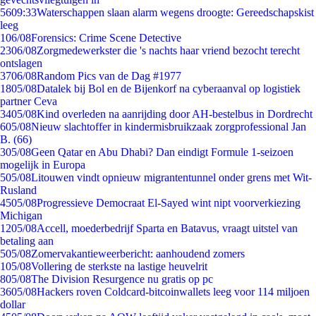
56
09:33
Waterschappen slaan alarm wegens droogte: Gereedschapskist
leeg
1
06/08
Forensics: Crime Scene Detective
23
06/08
Zorgmedewerkster die 's nachts haar vriend bezocht terecht
ontslagen
37
06/08
Random Pics van de Dag #1977
18
05/08
Datalek bij Bol en de Bijenkorf na cyberaanval op logistiek
partner Ceva
34
05/08
Kind overleden na aanrijding door AH-bestelbus in Dordrecht
6
05/08
Nieuw slachtoffer in kindermisbruikzaak zorgprofessional Jan
B. (66)
3
05/08
Geen Qatar en Abu Dhabi? Dan eindigt Formule 1-seizoen
mogelijk in Europa
5
05/08
Litouwen vindt opnieuw migrantentunnel onder grens met Wit-
Rusland
45
05/08
Progressieve Democraat El-Sayed wint nipt voorverkiezing
Michigan
12
05/08
Accell, moederbedrijf Sparta en Batavus, vraagt uitstel van
betaling aan
5
05/08
Zomervakantieweerbericht: aanhoudend zomers
1
05/08
Vollering de sterkste na lastige heuvelrit
8
05/08
The Division Resurgence nu gratis op pc
36
05/08
Hackers roven Coldcard-bitcoinwallets leeg voor 114 miljoen
dollar