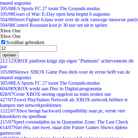
maand augustus
3
05/08
EA Sports FC 27 toont The Grounds-modus
1
05/08
Gears of War: E-Day open beta begint 6 augustus
5
04/08
Street Fighter 6-fans weer over de zeik vanwege nieuwste patch
5
04/08
Control Resonant kost je 30 uur om uit te spelen
Xbox One
Xbox One
Scrollbar gebruiken
opslaan
2
12:12
XBOX platform krijgt zijn eigen "Platinum" achievements dit
jaar
1
05/08
Nieuwe XBOX Game Pass titels voor de eerste helft van de
maand augustus
3
05/08
EA Sports FC 27 toont The Grounds-modus
6
04/08
XBOX werkt aan Disc to Digital-programma
8
28/07
Grote XBOX-storing opgelost na ruim zestien uur
4
27/07
Zowel PlayStation Network als XBOX-network hebben te
kampen met netwerkproblemen
12
22/07
Xbox brengt backward compatibility naar pc, eerste vier
klassiekers nu speelbaar
2
15/07
Speel coronatijden na in Quarantine Zone: The Last Check
6
14/07
Niet één, niet twee, maar drie Future Games Shows tijdens
gamescom