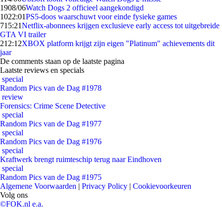
19
08/06
Watch Dogs 2 officieel aangekondigd
10
22:01
PS5-doos waarschuwt voor einde fysieke games
7
15:21
Netflix-abonnees krijgen exclusieve early access tot uitgebreide
GTA VI trailer
2
12:12
XBOX platform krijgt zijn eigen "Platinum" achievements dit
jaar
De comments staan op de laatste pagina
Laatste reviews en specials
special
Random Pics van de Dag #1978
review
Forensics: Crime Scene Detective
special
Random Pics van de Dag #1977
special
Random Pics van de Dag #1976
special
Kraftwerk brengt ruimteschip terug naar Eindhoven
special
Random Pics van de Dag #1975
Algemene Voorwaarden
|
Privacy Policy
|
Cookievoorkeuren
Volg ons
©FOK.nl e.a.