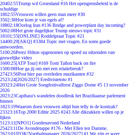
204
02:55
Trump wil Groenland #16 Het opengrensbeleid is de
schuldige
18
02:55
Vrouwen willen geen man meer #30
35
02:38
Hoe kom je van egels af?
188
02:18
Oorlog Iran #136 Bridge and powerplant day incoming?
50
02:08
Het grote dagelijkse Trump nieuws topic #31
181
01:55
[ONLINE] Roddelpraat Topic #21
144
00:29
[AKQ] #3384 Topic met vragen. En soms goede
antwoorden.
51
00:26
Perez Hilton opgenomen op spoed na uitzenden van
gruwelijke video
16
00:25
[ATP Tour] #169 Tosti Tallon back on fire
15
00:08
Hoe ga jij om met een relatiebreuk?
274
23:56
Post hier pas overleden muzikanten #32
25
23:24
[2026/2027] Eredivisietoto #1
203
23:24
Het Grote Songfestivalfeest Ziggo Dome #5 13 november
2026
20
23:23
Capibara's wandelen doodleuk het Braziliaanse parlement
binnen
18
23:19
Waarom doen vrouwen altijd hun telly in de kontzak?
233
23:16
Top 2000 Editie 2025 #243 Alle dikzakken willen op je
lijken
51
23:11
[NPO1] Goedenavond Nederland
254
23:11
De Avondetappe #176 - Met Ellen ten Damme.
76
23:01
[FOK!Voetbalmanager 2026/2027] #1 We zijn er weer