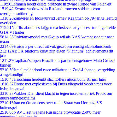
1
19:50
Lemmen boekt eerste profzege in zware Ronde van Polen-rit
15
19:42
'Zwarte weduwes' in Rusland trouwen soldaten voor
overlijdensuitkering
13
18:20
Zangeres en Idols-jurylid Jerney Kaagman op 79-jarige leeftijd
overleden
7
15:21
Netflix-abonnees krijgen exclusieve early access tot uitgebreide
GTA VI trailer
58
14:35
Onlyfans-model met G-cup wil als NASA-ambassadeur naar
maan
22
14:09
Huisarts per direct uit vak gezet om ernstig alcoholmisbruik
2
12:12
XBOX platform krijgt zijn eigen "Platinum" achievements dit
jaar
12
11:27
Capibara's lopen Braziliaans parlementsgebouw Mato Grosso
binnen
52
10:59
Israël meldt dood twee militairen in Zuid-Libanon, vergelding
aangekondigd
15
10:48
Hiroshima herdenkt slachtoffers atoombom, 81 jaar later
16
10:32
Drone met explosieven bij Duits vliegveld voedt vrees voor
hybride aanval
33
10:28
Wakker Dier dient klacht in tegen insectenfabriek Protix om
duurzaamheidsclaims
22
10:16
Iran en Oman eens over route Straat van Hormuz, VS
buitenspel
25
10:08
NAVO zet wegens Russische provocatie 250% meer
gevechtsvliegtuigen in