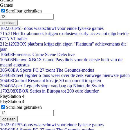
Games
Scrollbar gebruiken
opslaan
10
22:01
PS5-doos waarschuwt voor einde fysieke games
7
15:21
Netflix-abonnees krijgen exclusieve early access tot uitgebreide
GTA VI trailer
2
12:12
XBOX platform krijgt zijn eigen "Platinum" achievements dit
jaar
1
06/08
Forensics: Crime Scene Detective
1
05/08
Nieuwe XBOX Game Pass titels voor de eerste helft van de
maand augustus
3
05/08
EA Sports FC 27 toont The Grounds-modus
5
04/08
Street Fighter 6-fans weer over de zeik vanwege nieuwste patch
5
04/08
Control Resonant kost je 30 uur om uit te spelen
2
04/08
Apex Legends stopt vandaag op Nintendo Switch
17
02/08
XBOX Series in Europa tot 200 euro duurder
PlayStation 4
PlayStation 4
Scrollbar gebruiken
opslaan
10
22:01
PS5-doos waarschuwt voor einde fysieke games
3
05/08
EA Sports FC 27 toont The Grounds-modus