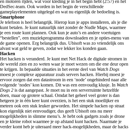
en motoren rijden, wat voor kleding je in het begin hebt (2:57) en het
DedSec-team. Ook worden in het begin de verschillende
gameplayelementen uitgelegd en wat nu eigenlijk de bedoeling is.
Smartphone
Je telefoon is heel belangrijk. Hierop kun je apps installeren, als je die
kunt betalen. Je kunt natuurlijk niet zonder de Nudle Maps, waarmee
je een route kunt plannen. Ook kun je auto’s en andere voertuigen
“bestellen”, een muziekprogramma downloaden en je opties-menu van
de game openen. Erg belangrijk dus. Ubisoft was zo vriendelijk ons
alvast wat geld te geven, zodat we lekker los konden gaan.
Hacken
Het hacken is veranderd. Je kunt met Net Hack de digitale stromen in
de wereld zien en zo weten waar je moet wezen om die ene deur open
te krijgen. In bepaalde situaties in het eerste deel van
Watch Dogs
moest je complexe apparatuur zoals servers hacken. Hierbij moest je
ervoor zorgen dat een datastroom in een ‘node’ ongehinderd naar alle
volgende ‘nodes’ kon komen. Dit was een eenvoudig klusje. In
Watch
Dogs 2
is dat aangepast. Je moet nu in een serverruimte hetzelfde
doen, maar op grotere schaal. Omdat het geheel veel groter is dan
hetgeen je in één keer kunt overzien, is het een stuk moeilijker en
meteen ook een stuk leuker geworden. Het simpele hacken op straat
kon eigenlijk niet eenvoudiger, dus geeft Ubisoft ons nu meer
mogelijkheden in slimme menu’s. Je hebt ook gadgets zoals je drone
en je kleine robot waarmee je op afstand kunt hacken. Naarmate je
verder komt heb je uiteraard meer hack-mogelijkheden, maar de hacks