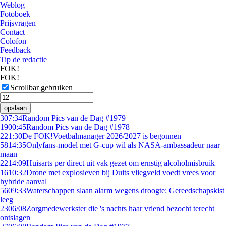
Weblog
Fotoboek
Prijsvragen
Contact
Colofon
Feedback
Tip de redactie
FOK!
FOK!
Scrollbar gebruiken
opslaan
3
07:34
Random Pics van de Dag #1979
19
00:45
Random Pics van de Dag #1978
2
21:30
De FOK!Voetbalmanager 2026/2027 is begonnen
58
14:35
Onlyfans-model met G-cup wil als NASA-ambassadeur naar
maan
22
14:09
Huisarts per direct uit vak gezet om ernstig alcoholmisbruik
16
10:32
Drone met explosieven bij Duits vliegveld voedt vrees voor
hybride aanval
56
09:33
Waterschappen slaan alarm wegens droogte: Gereedschapskist
leeg
23
06/08
Zorgmedewerkster die 's nachts haar vriend bezocht terecht
ontslagen