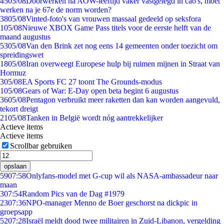
45
05/08
Doorwerken na AOW-leeftijd vaker vastgelegd in cao's, moet
werken na je 67e de norm worden?
38
05/08
Vinted-foto's van vrouwen massaal gedeeld op seksfora
1
05/08
Nieuwe XBOX Game Pass titels voor de eerste helft van de
maand augustus
53
05/08
Van den Brink zet nog eens 14 gemeenten onder toezicht om
spreidingswet
18
05/08
Iran overweegt Europese hulp bij ruimen mijnen in Straat van
Hormuz
3
05/08
EA Sports FC 27 toont The Grounds-modus
1
05/08
Gears of War: E-Day open beta begint 6 augustus
36
05/08
Pentagon verbruikt meer raketten dan kan worden aangevuld,
tekort dreigt
21
05/08
Tanken in België wordt nóg aantrekkelijker
Actieve items
Actieve items
Scrollbar gebruiken
opslaan
59
07:58
Onlyfans-model met G-cup wil als NASA-ambassadeur naar
maan
3
07:54
Random Pics van de Dag #1979
23
07:36
NPO-manager Menno de Boer geschorst na dickpic in
groepsapp
52
07:28
Israël meldt dood twee militairen in Zuid-Libanon, vergelding