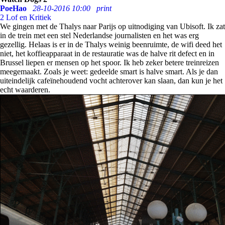
PoeHao
28-10-2016 10:00
print
2
Lof en Kritiek
We gingen met de Thalys naar Parijs op uitnodiging van Ubisoft. Ik zat
in de trein met een stel Nederlandse journalisten en het was erg
gezellig. Helaas is er in de Thalys weinig beenruimte, de wifi deed het
niet, het koffieapparaat in de restauratie was de halve rit defect en in
Brussel liepen er mensen op het spoor. Ik heb zeker betere treinreizen
meegemaakt. Zoals je weet: gedeelde smart is halve smart. Als je dan
uiteindelijk cafeïnehoudend vocht achterover kan slaan, dan kun je het
echt waarderen.