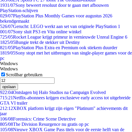
19
31/07
Sony beweert resoluut door te gaan met afbouwen
PlayStation-schijven
0
29/07
PlayStation Plus Monthly Games voor augustus 2026
bekendgemaakt
5
26/07
Gerucht: LEGO werkt aan set van originele PlayStation 1
0
01/07
Sony sluit PS3 en Vita online winkel
7
25/05
Rocket League krijgt primeur in vernieuwde Unreal Engine 6
18
25/05
Bungie trekt de stekker uit Destiny
8
21/05
PlayStation Plus Extra en Premium ook stiekem duurder
18
19/05
Sony stopt met het uitbrengen van single-player games voor de
pc
Windows
Windows
Scrollbar gebruiken
opslaan
9
22:04
Ontslagen bij Halo Studios na Campaign Evolved
7
15:21
Netflix-abonnees krijgen exclusieve early access tot uitgebreide
GTA VI trailer
2
12:12
XBOX platform krijgt zijn eigen "Platinum" achievements dit
jaar
1
06/08
Forensics: Crime Scene Detective
8
05/08
The Division Resurgence nu gratis op pc
1
05/08
Nieuwe XBOX Game Pass titels voor de eerste helft van de