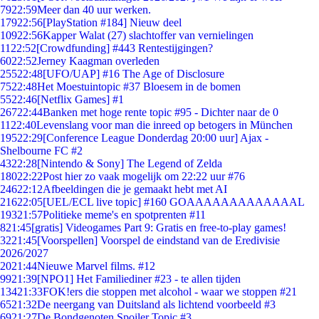
79
22:59
Meer dan 40 uur werken.
179
22:56
[PlayStation #184] Nieuw deel
109
22:56
Kapper Walat (27) slachtoffer van vernielingen
11
22:52
[Crowdfunding] #443 Rentestijgingen?
60
22:52
Jerney Kaagman overleden
255
22:48
[UFO/UAP] #16 The Age of Disclosure
75
22:48
Het Moestuintopic #37 Bloesem in de bomen
55
22:46
[Netflix Games] #1
267
22:44
Banken met hoge rente topic #95 - Dichter naar de 0
11
22:40
Levenslang voor man die inreed op betogers in München
195
22:29
[Conference League Donderdag 20:00 uur] Ajax -
Shelbourne FC #2
43
22:28
[Nintendo & Sony] The Legend of Zelda
180
22:22
Post hier zo vaak mogelijk om 22:22 uur #76
246
22:12
Afbeeldingen die je gemaakt hebt met AI
216
22:05
[UEL/ECL live topic] #160 GOAAAAAAAAAAAAAL
193
21:57
Politieke meme's en spotprenten #11
8
21:45
[gratis] Videogames Part 9: Gratis en free-to-play games!
32
21:45
[Voorspellen] Voorspel de eindstand van de Eredivisie
2026/2027
20
21:44
Nieuwe Marvel films. #12
99
21:39
[NPO1] Het Familiediner #23 - te allen tijden
134
21:33
FOK!ers die stoppen met alcohol - waar we stoppen #21
65
21:32
De neergang van Duitsland als lichtend voorbeeld #3
69
21:27
De Bondgenoten Spoiler Topic #3