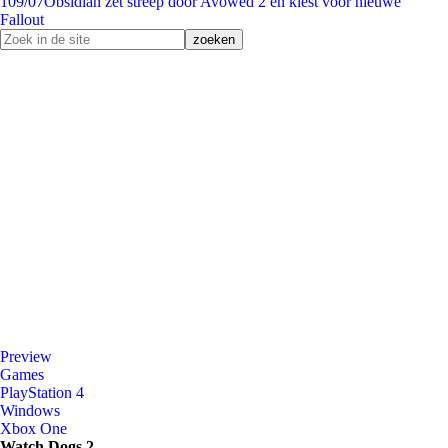
1
09/07
Obsidian zet streep door Avowed 2 en kiest voor nieuwe
Fallout
Preview
Games
PlayStation 4
Windows
Xbox One
Watch Dogs 2