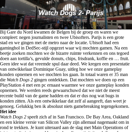
Bij Gare du Nord kwamen de Belgen bij de groep en waren we
compleet: negen journalisten en twee Ubisofters. Parijs is een grote
stad en we gingen met de metro naar de locatie. Ubisoft had een
gaminghol in DedSec-stijl opgezet waar wij mochten gamen. Na een
beetje zoeken mochten we de bizarre ruimte verkennen en ons tegoed
doen aan tortilla’s, gevulde donuts, chips, frisdrank, koffie en … fruit.
Geen idee wat dat vreemde spul daar deed. We kregen een presentatie
van ontwikkelaar Dominique Guay, uitleg hoe we onze gameplay
konden opnemen en we mochten los gaan. In totaal waren er 35 man
die
Watch Dogs 2
gingen ontdekken. Dat mochten we doen op een
PlayStation 4 met een pc ernaast waarmee we onze gameplay konden
opnemen. We werden reeds gewaarschuwd dat we niet de meest
recente build van de game hadden en dat er dus nog wat bugs in
konden zitten. Als een ontwikkelaar dat zelf al aangeeft, dan weet je
genoeg. Gelukkig ben ik absoluut niets gamebreaking tegengekomen.
Het idee
Watch Dogs 2
speelt zich af in San Francisco. De Bay Area, Oakland
en een kleine versie van Silicon Valley zijn allemaal nagemaakt om in
rond te trekken. Je kunt uiteraard aan de slag met Main Operations of