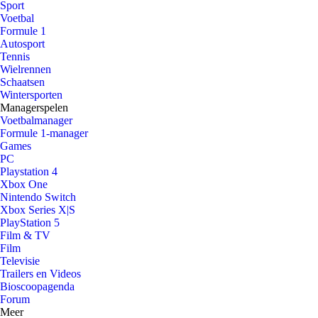
Sport
Voetbal
Formule 1
Autosport
Tennis
Wielrennen
Schaatsen
Wintersporten
Managerspelen
Voetbalmanager
Formule 1-manager
Games
PC
Playstation 4
Xbox One
Nintendo Switch
Xbox Series X|S
PlayStation 5
Film & TV
Film
Televisie
Trailers en Videos
Bioscoopagenda
Forum
Meer