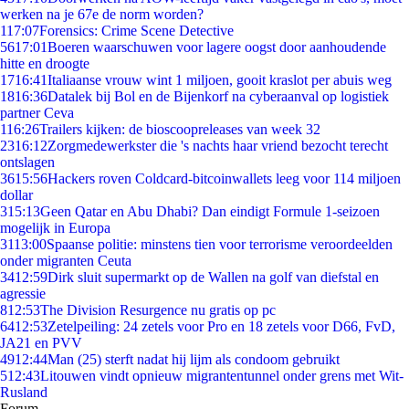
werken na je 67e de norm worden?
1
17:07
Forensics: Crime Scene Detective
56
17:01
Boeren waarschuwen voor lagere oogst door aanhoudende
hitte en droogte
17
16:41
Italiaanse vrouw wint 1 miljoen, gooit kraslot per abuis weg
18
16:36
Datalek bij Bol en de Bijenkorf na cyberaanval op logistiek
partner Ceva
1
16:26
Trailers kijken: de bioscoopreleases van week 32
23
16:12
Zorgmedewerkster die 's nachts haar vriend bezocht terecht
ontslagen
36
15:56
Hackers roven Coldcard-bitcoinwallets leeg voor 114 miljoen
dollar
3
15:13
Geen Qatar en Abu Dhabi? Dan eindigt Formule 1-seizoen
mogelijk in Europa
31
13:00
Spaanse politie: minstens tien voor terrorisme veroordeelden
onder migranten Ceuta
34
12:59
Dirk sluit supermarkt op de Wallen na golf van diefstal en
agressie
8
12:53
The Division Resurgence nu gratis op pc
64
12:53
Zetelpeiling: 24 zetels voor Pro en 18 zetels voor D66, FvD,
JA21 en PVV
49
12:44
Man (25) sterft nadat hij lijm als condoom gebruikt
5
12:43
Litouwen vindt opnieuw migrantentunnel onder grens met Wit-
Rusland
Forum