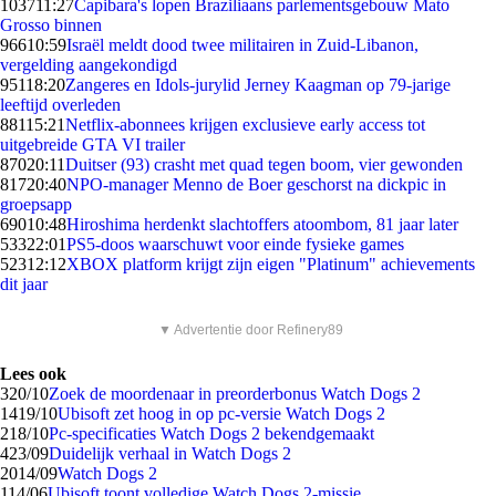
1037
11:27
Capibara's lopen Braziliaans parlementsgebouw Mato
Grosso binnen
966
10:59
Israël meldt dood twee militairen in Zuid-Libanon,
vergelding aangekondigd
951
18:20
Zangeres en Idols-jurylid Jerney Kaagman op 79-jarige
leeftijd overleden
881
15:21
Netflix-abonnees krijgen exclusieve early access tot
uitgebreide GTA VI trailer
870
20:11
Duitser (93) crasht met quad tegen boom, vier gewonden
817
20:40
NPO-manager Menno de Boer geschorst na dickpic in
groepsapp
690
10:48
Hiroshima herdenkt slachtoffers atoombom, 81 jaar later
533
22:01
PS5-doos waarschuwt voor einde fysieke games
523
12:12
XBOX platform krijgt zijn eigen "Platinum" achievements
dit jaar
▼ Advertentie door Refinery89
Lees ook
3
20/10
Zoek de moordenaar in preorderbonus Watch Dogs 2
14
19/10
Ubisoft zet hoog in op pc-versie Watch Dogs 2
2
18/10
Pc-specificaties Watch Dogs 2 bekendgemaakt
4
23/09
Duidelijk verhaal in Watch Dogs 2
20
14/09
Watch Dogs 2
1
14/06
Ubisoft toont volledige Watch Dogs 2-missie