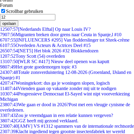
Forum
Scrollbar gebruiken
opslaan
125
07:57
[Nederlands Elftal] Op naar Louis IV?
79
07:56
Migranten breken door grens naar Ceuta in Spanje,l #10
67
07:55
[INFLUENCERS #295] Van flodderslinger tot Shrek-crème
61
07:55
Overleden Acteurs & Actrices Deel #15
265
07:54
[NET5] Het blok 2026 #32 Blokkendozen
12
07:52
Tony Scott (54) overleden
131
07:50
[WLR SC #417] Nieuw deel openen was kaputt
98
07:49
Het grote goedemorgen topic #3
243
07:48
Totale zonsverduistering 12-08-2026 (Groenland, IJsland en
Spanje) #1
42
07:47
Woningtekort: dus ga je woningen slopen, logisch
114
07:44
Vrienden gaan op vakantie zonder mij uit te nodigen
103
07:44
Progressieve Democraat El-Sayed wint nipt voorverkiezing
Michigan
238
07:43
Wie gaan er dood in 2026?Post met een vleugje cynisme de
overledenen.
33
07:43
Zou je vreemdgaan in een relatie kunnen vergeven?
38
07:42
GGZ heeft mij gezond verklaard.
230
07:40
[AMV] VS #1312 spammers van de internationale rechtsorde
23
07:39
Klacht ingediend tegen grootste insectenfabriek ter wereld