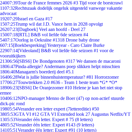
240
07:39
Tour de France femmes 2026 #3 Tijd voor de borstcrawl
11
07:32
Rechtszaak dodelijk ongeluk uitgesteld vanwege vakantie
advocaat
192
07:29
Israel en Gaza #17
15
07:25
Trump wil dat J.D. Vance hem in 2028 opvolgt
262
07:23
[Dagboek] Veel aan hoofd - Deel 27
150
07:18
[RTL] B&B vol liefde 6de seizoen #4
54
07:17
Oorlog in Oekraïne #1318 Drone baby drone
6
07:15
[Boekbespreking] Yesteryear - Caro Claire Burke
229
07:14
[Videoland] B&B vol liefde 6de seizoen #1 voor de
vooruitkijkers
213
06:56
[SBS6] De Bondgenoten #317 We dansen de macaroni
18
06:47
Pinda-allergie? Andermans poep slikken helpt misschien
18
06:40
Managarm's boerderij deel #5.1
164
06:28
Wat is jullie binnenhuistemperatuur? #81 Horrorzomer
177
06:27
Touwtrekken 2.0 #636 - Team 1 beste team *G* *O*
189
06:23
[SBS6] De Oranjezomer #10 Helene je kan het niet stop
ermee
104
06:12
NPO-manager Menno de Boer (47) op non-actief stuurde
dick-pic rond
198
05:54
Verander een letter expert (7lettereditie) #50
38
05:53
GTA VI #12 GTA VI Extended look 27 Augustus Netflix/YT
13
05:53
Verander één letter. Expert # 75 (8 letters)
48
05:52
Verander één letter: Expert #143 (9 letters)
141
05:51
Verander één letter: Expert #91 (10 letters)