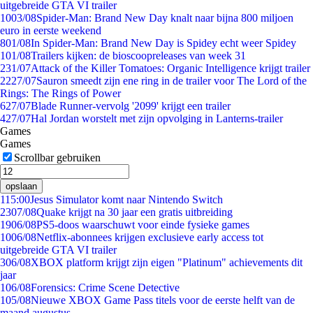
uitgebreide GTA VI trailer
10
03/08
Spider-Man: Brand New Day knalt naar bijna 800 miljoen
euro in eerste weekend
8
01/08
In Spider-Man: Brand New Day is Spidey echt weer Spidey
1
01/08
Trailers kijken: de bioscoopreleases van week 31
2
31/07
Attack of the Killer Tomatoes: Organic Intelligence krijgt trailer
22
27/07
Sauron smeedt zijn ene ring in de trailer voor The Lord of the
Rings: The Rings of Power
6
27/07
Blade Runner-vervolg '2099' krijgt een trailer
4
27/07
Hal Jordan worstelt met zijn opvolging in Lanterns-trailer
Games
Games
Scrollbar gebruiken
opslaan
1
15:00
Jesus Simulator komt naar Nintendo Switch
23
07/08
Quake krijgt na 30 jaar een gratis uitbreiding
19
06/08
PS5-doos waarschuwt voor einde fysieke games
10
06/08
Netflix-abonnees krijgen exclusieve early access tot
uitgebreide GTA VI trailer
3
06/08
XBOX platform krijgt zijn eigen "Platinum" achievements dit
jaar
1
06/08
Forensics: Crime Scene Detective
1
05/08
Nieuwe XBOX Game Pass titels voor de eerste helft van de
maand augustus