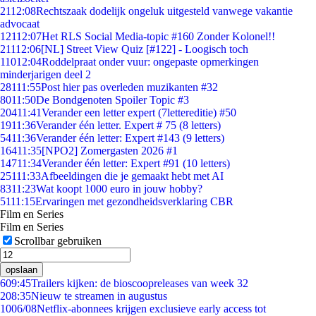
21
12:08
Rechtszaak dodelijk ongeluk uitgesteld vanwege vakantie
advocaat
121
12:07
Het RLS Social Media-topic #160 Zonder Kolonel!!
211
12:06
[NL] Street View Quiz [#122] - Loogisch toch
110
12:04
Roddelpraat onder vuur: ongepaste opmerkingen
minderjarigen deel 2
281
11:55
Post hier pas overleden muzikanten #32
80
11:50
De Bondgenoten Spoiler Topic #3
204
11:41
Verander een letter expert (7lettereditie) #50
19
11:36
Verander één letter. Expert # 75 (8 letters)
54
11:36
Verander één letter: Expert #143 (9 letters)
164
11:35
[NPO2] Zomergasten 2026 #1
147
11:34
Verander één letter: Expert #91 (10 letters)
251
11:33
Afbeeldingen die je gemaakt hebt met AI
83
11:23
Wat koopt 1000 euro in jouw hobby?
51
11:15
Ervaringen met gezondheidsverklaring CBR
Film en Series
Film en Series
Scrollbar gebruiken
opslaan
6
09:45
Trailers kijken: de bioscoopreleases van week 32
2
08:35
Nieuw te streamen in augustus
10
06/08
Netflix-abonnees krijgen exclusieve early access tot