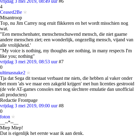
vrijdag 3 mei 2019, 08:49 uur
#6
4
Ceased2Be
Misantroop
Top, nu Jim Carrey nog eruit flikkeren en het wordt misschien nog
wat.
"Een menschenhater, menschenschuwend mensch, die niet gaarne
andere menschen ziet; een wonderlijk, ongezellig mensch, vijand van
alle vrolijkheid.'
"My voice is nothing, my thoughts are nothing, in many respects I'm
like you; nothing"
vrijdag 3 mei 2019, 08:53 uur
#7
0
ultimasnake2
Tja dat Sega dit toestaat verbaast me niets, die hebben al vaker onder
het mom 'als we maar een zakgeld krijgen' met hun licenties gestrooid
(de vele AT-games consoles met nog slechtere emulatie dan unofficial
ali producten)
Redactie Frontpage
vrijdag 3 mei 2019, 09:00 uur
#8
0
foton
__--*--__
Miep Miep!
Dat is eigenlijk het eerste waar ik aan denk.