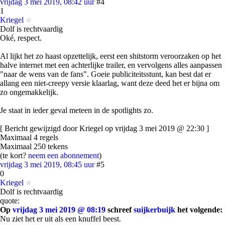
vrijdag 3 mei 2019, 08:42 uur
#4
1
Kriegel
Dolf is rechtvaardig
Oké, respect.
Al lijkt het zo haast opzettelijk, eerst een shitstorm veroorzaken op het
halve internet met een achterlijke trailer, en vervolgens alles aanpassen
"naar de wens van de fans". Goeie publiciteitsstunt, kan best dat er
allang een niet-creepy versie klaarlag, want deze deed het er bijna om
zo ongemakkelijk.
Je staat in ieder geval meteen in de spotlights zo.
[ Bericht gewijzigd door Kriegel op vrijdag 3 mei 2019 @ 22:30 ]
Maximaal 4 regels
Maximaal 250 tekens
(te kort?
neem een abonnement
)
vrijdag 3 mei 2019, 08:45 uur
#5
0
Kriegel
Dolf is rechtvaardig
quote:
Op
vrijdag 3 mei 2019 @ 08:19
schreef
suijkerbuijk
het volgende:
Nu ziet het er uit als een knuffel beest.