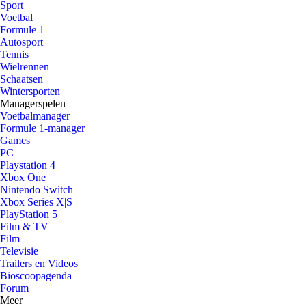
Sport
Voetbal
Formule 1
Autosport
Tennis
Wielrennen
Schaatsen
Wintersporten
Managerspelen
Voetbalmanager
Formule 1-manager
Games
PC
Playstation 4
Xbox One
Nintendo Switch
Xbox Series X|S
PlayStation 5
Film & TV
Film
Televisie
Trailers en Videos
Bioscoopagenda
Forum
Meer