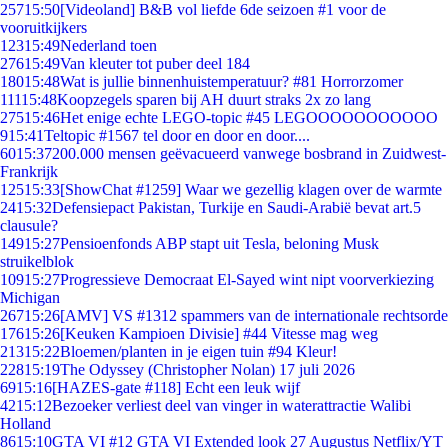
257
15:50
[Videoland] B&B vol liefde 6de seizoen #1 voor de
vooruitkijkers
123
15:49
Nederland toen
276
15:49
Van kleuter tot puber deel 184
180
15:48
Wat is jullie binnenhuistemperatuur? #81 Horrorzomer
111
15:48
Koopzegels sparen bij AH duurt straks 2x zo lang
275
15:46
Het enige echte LEGO-topic #45 LEGOOOOOOOOOOO
9
15:41
Teltopic #1567 tel door en door en door....
60
15:37
200.000 mensen geëvacueerd vanwege bosbrand in Zuidwest-
Frankrijk
125
15:33
[ShowChat #1259] Waar we gezellig klagen over de warmte
24
15:32
Defensiepact Pakistan, Turkije en Saudi-Arabië bevat art.5
clausule?
149
15:27
Pensioenfonds ABP stapt uit Tesla, beloning Musk
struikelblok
109
15:27
Progressieve Democraat El-Sayed wint nipt voorverkiezing
Michigan
267
15:26
[AMV] VS #1312 spammers van de internationale rechtsorde
176
15:26
[Keuken Kampioen Divisie] #44 Vitesse mag weg
213
15:22
Bloemen/planten in je eigen tuin #94 Kleur!
228
15:19
The Odyssey (Christopher Nolan) 17 juli 2026
69
15:16
[HAZES-gate #118] Echt een leuk wijf
42
15:12
Bezoeker verliest deel van vinger in waterattractie Walibi
Holland
86
15:10
GTA VI #12 GTA VI Extended look 27 Augustus Netflix/YT