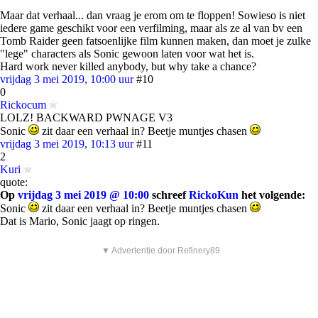
Maar dat verhaal... dan vraag je erom om te floppen! Sowieso is niet
iedere game geschikt voor een verfilming, maar als ze al van bv een
Tomb Raider geen fatsoenlijke film kunnen maken, dan moet je zulke
"lege" characters als Sonic gewoon laten voor wat het is.
Hard work never killed anybody, but why take a chance?
vrijdag 3 mei 2019, 10:00 uur
#10
0
Rickocum
LOLZ! BACKWARD PWNAGE V3
Sonic
zit daar een verhaal in? Beetje muntjes chasen
vrijdag 3 mei 2019, 10:13 uur
#11
2
Kuri
quote:
Op
vrijdag 3 mei 2019 @ 10:00
schreef
RickoKun
het volgende:
Sonic
zit daar een verhaal in? Beetje muntjes chasen
Dat is Mario, Sonic jaagt op ringen.
▼ Advertentie door Refinery89