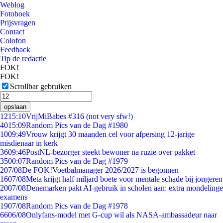
Weblog
Fotoboek
Prijsvragen
Contact
Colofon
Feedback
Tip de redactie
FOK!
FOK!
Scrollbar gebruiken
opslaan
12
15:10
VrijMiBabes #316 (not very sfw!)
40
15:09
Random Pics van de Dag #1980
10
09:49
Vrouw krijgt 30 maanden cel voor afpersing 12-jarige
misdienaar in kerk
36
09:46
PostNL-bezorger steekt bewoner na ruzie over pakket
35
00:07
Random Pics van de Dag #1979
2
07/08
De FOK!Voetbalmanager 2026/2027 is begonnen
16
07/08
Meta krijgt half miljard boete voor mentale schade bij jongeren
20
07/08
Denemarken pakt AI-gebruik in scholen aan: extra mondelinge
examens
19
07/08
Random Pics van de Dag #1978
66
06/08
Onlyfans-model met G-cup wil als NASA-ambassadeur naar