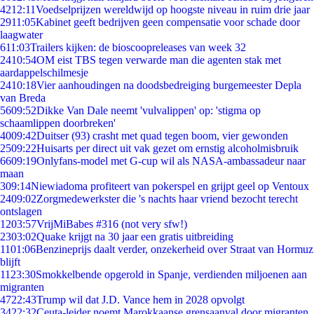
42
12:11
Voedselprijzen wereldwijd op hoogste niveau in ruim drie jaar
29
11:05
Kabinet geeft bedrijven geen compensatie voor schade door
laagwater
6
11:03
Trailers kijken: de bioscoopreleases van week 32
24
10:54
OM eist TBS tegen verwarde man die agenten stak met
aardappelschilmesje
24
10:18
Vier aanhoudingen na doodsbedreiging burgemeester Depla
van Breda
56
09:52
Dikke Van Dale neemt 'vulvalippen' op: 'stigma op
schaamlippen doorbreken'
40
09:42
Duitser (93) crasht met quad tegen boom, vier gewonden
25
09:22
Huisarts per direct uit vak gezet om ernstig alcoholmisbruik
66
09:19
Onlyfans-model met G-cup wil als NASA-ambassadeur naar
maan
3
09:14
Niewiadoma profiteert van pokerspel en grijpt geel op Ventoux
24
09:02
Zorgmedewerkster die 's nachts haar vriend bezocht terecht
ontslagen
12
03:57
VrijMiBabes #316 (not very sfw!)
23
03:02
Quake krijgt na 30 jaar een gratis uitbreiding
11
01:06
Benzineprijs daalt verder, onzekerheid over Straat van Hormuz
blijft
11
23:30
Smokkelbende opgerold in Spanje, verdienden miljoenen aan
migranten
47
22:43
Trump wil dat J.D. Vance hem in 2028 opvolgt
34
22:32
Ceuta-leider noemt Marokkaanse grensaanval door migranten