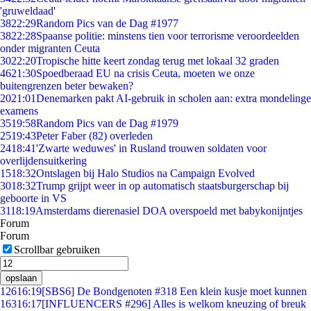
'gruweldaad'
38
22:29
Random Pics van de Dag #1977
38
22:28
Spaanse politie: minstens tien voor terrorisme veroordeelden
onder migranten Ceuta
30
22:20
Tropische hitte keert zondag terug met lokaal 32 graden
46
21:30
Spoedberaad EU na crisis Ceuta, moeten we onze
buitengrenzen beter bewaken?
20
21:01
Denemarken pakt AI-gebruik in scholen aan: extra mondelinge
examens
35
19:58
Random Pics van de Dag #1979
25
19:43
Peter Faber (82) overleden
24
18:41
'Zwarte weduwes' in Rusland trouwen soldaten voor
overlijdensuitkering
15
18:32
Ontslagen bij Halo Studios na Campaign Evolved
30
18:32
Trump grijpt weer in op automatisch staatsburgerschap bij
geboorte in VS
31
18:19
Amsterdams dierenasiel DOA overspoeld met babykonijntjes
Forum
Forum
Scrollbar gebruiken
opslaan
126
16:19
[SBS6] De Bondgenoten #318 Een klein kusje moet kunnen
163
16:17
[INFLUENCERS #296] Alles is welkom kneuzing of breuk