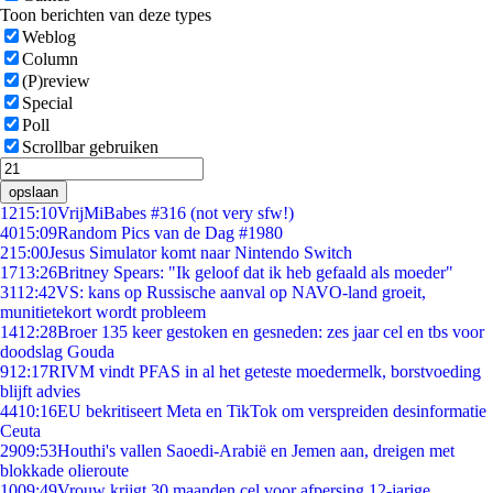
Toon berichten van deze types
Weblog
Column
(P)review
Special
Poll
Scrollbar gebruiken
opslaan
12
15:10
VrijMiBabes #316 (not very sfw!)
40
15:09
Random Pics van de Dag #1980
2
15:00
Jesus Simulator komt naar Nintendo Switch
17
13:26
Britney Spears: "Ik geloof dat ik heb gefaald als moeder"
31
12:42
VS: kans op Russische aanval op NAVO-land groeit,
munitietekort wordt probleem
14
12:28
Broer 135 keer gestoken en gesneden: zes jaar cel en tbs voor
doodslag Gouda
9
12:17
RIVM vindt PFAS in al het geteste moedermelk, borstvoeding
blijft advies
44
10:16
EU bekritiseert Meta en TikTok om verspreiden desinformatie
Ceuta
29
09:53
Houthi's vallen Saoedi-Arabië en Jemen aan, dreigen met
blokkade olieroute
10
09:49
Vrouw krijgt 30 maanden cel voor afpersing 12-jarige