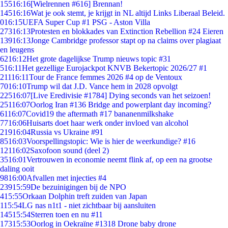
155
16:16
[Wielrennen #616] Brennan!
145
16:16
Wat je ook stemt, je krijgt in NL altijd Links Liberaal Beleid.
0
16:15
UEFA Super Cup #1 PSG - Aston Villa
273
16:13
Protesten en blokkades van Extinction Rebellion #24 Eieren
139
16:13
Jonge Cambridge professor stapt op na claims over plagiaat
en leugens
62
16:12
Het grote dagelijkse Trump nieuws topic #31
5
16:11
Het gezellige Eurojackpot KNVB Bekertopic 2026/27 #1
211
16:11
Tour de France femmes 2026 #4 op de Ventoux
70
16:10
Trump wil dat J.D. Vance hem in 2028 opvolgt
225
16:07
[Live Eredivisie #1784] Dying seconds van het seizoen!
251
16:07
Oorlog Iran #136 Bridge and powerplant day incoming?
61
16:07
Covid19 the aftermath #17 bananenmilkshake
77
16:06
Huisarts doet haar werk onder invloed van alcohol
219
16:04
Russia vs Ukraine #91
85
16:03
Voorspellingstopic: Wie is hier de weerkundige? #16
121
16:02
Saxofoon sound (deel 2)
35
16:01
Vertrouwen in economie neemt flink af, op een na grootse
daling ooit
98
16:00
Afvallen met injecties #4
239
15:59
De bezuinigingen bij de NPO
4
15:55
Orkaan Dolphin treft zuiden van Japan
1
15:54
LG nas n1t1 - niet zichtbaar bij aansluiten
145
15:54
Sterren toen en nu #11
173
15:53
Oorlog in Oekraïne #1318 Drone baby drone