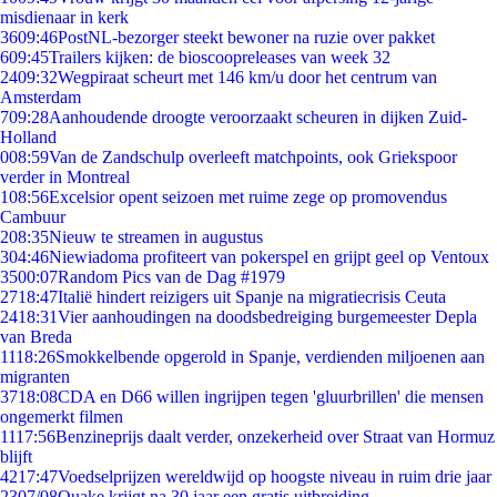
misdienaar in kerk
36
09:46
PostNL-bezorger steekt bewoner na ruzie over pakket
6
09:45
Trailers kijken: de bioscoopreleases van week 32
24
09:32
Wegpiraat scheurt met 146 km/u door het centrum van
Amsterdam
7
09:28
Aanhoudende droogte veroorzaakt scheuren in dijken Zuid-
Holland
0
08:59
Van de Zandschulp overleeft matchpoints, ook Griekspoor
verder in Montreal
1
08:56
Excelsior opent seizoen met ruime zege op promovendus
Cambuur
2
08:35
Nieuw te streamen in augustus
3
04:46
Niewiadoma profiteert van pokerspel en grijpt geel op Ventoux
35
00:07
Random Pics van de Dag #1979
27
18:47
Italië hindert reizigers uit Spanje na migratiecrisis Ceuta
24
18:31
Vier aanhoudingen na doodsbedreiging burgemeester Depla
van Breda
11
18:26
Smokkelbende opgerold in Spanje, verdienden miljoenen aan
migranten
37
18:08
CDA en D66 willen ingrijpen tegen 'gluurbrillen' die mensen
ongemerkt filmen
11
17:56
Benzineprijs daalt verder, onzekerheid over Straat van Hormuz
blijft
42
17:47
Voedselprijzen wereldwijd op hoogste niveau in ruim drie jaar
23
07/08
Quake krijgt na 30 jaar een gratis uitbreiding