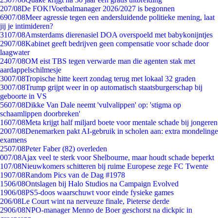
2
07/08
De FOK!Voetbalmanager 2026/2027 is begonnen
69
07/08
Meer agressie tegen een andersluidende politieke mening, laat
jij je intimideren?
31
07/08
Amsterdams dierenasiel DOA overspoeld met babykonijntjes
29
07/08
Kabinet geeft bedrijven geen compensatie voor schade door
laagwater
24
07/08
OM eist TBS tegen verwarde man die agenten stak met
aardappelschilmesje
30
07/08
Tropische hitte keert zondag terug met lokaal 32 graden
30
07/08
Trump grijpt weer in op automatisch staatsburgerschap bij
geboorte in VS
56
07/08
Dikke Van Dale neemt 'vulvalippen' op: 'stigma op
schaamlippen doorbreken'
16
07/08
Meta krijgt half miljard boete voor mentale schade bij jongeren
20
07/08
Denemarken pakt AI-gebruik in scholen aan: extra mondelinge
examens
25
07/08
Peter Faber (82) overleden
0
07/08
Ajax veel te sterk voor Shelbourne, maar houdt schade beperkt
1
07/08
Nieuwkomers schitteren bij ruime Europese zege FC Twente
19
07/08
Random Pics van de Dag #1978
15
06/08
Ontslagen bij Halo Studios na Campaign Evolved
19
06/08
PS5-doos waarschuwt voor einde fysieke games
2
06/08
Le Court wint na nerveuze finale, Pieterse derde
29
06/08
NPO-manager Menno de Boer geschorst na dickpic in