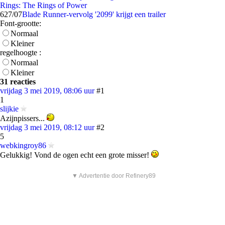
Rings: The Rings of Power
6
27/07
Blade Runner-vervolg '2099' krijgt een trailer
Font-grootte:
Normaal
Kleiner
regelhoogte :
Normaal
Kleiner
31 reacties
vrijdag 3 mei 2019, 08:06 uur
#1
1
slijkie
Azijnpissers...
vrijdag 3 mei 2019, 08:12 uur
#2
5
webkingroy86
Gelukkig! Vond de ogen echt een grote misser!
▼ Advertentie door Refinery89