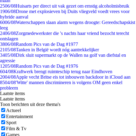
maan
25
06/08
Huisarts per direct uit vak gezet om ernstig alcoholmisbruik
19
06/08
Drone met explosieven bij Duits vliegveld voedt vrees voor
hybride aanval
60
06/08
Waterschappen slaan alarm wegens droogte: Gereedschapskist
leeg
24
06/08
Zorgmedewerkster die 's nachts haar vriend bezocht terecht
ontslagen
38
06/08
Random Pics van de Dag #1977
21
05/08
Tanken in België wordt nóg aantrekkelijker
34
05/08
Dirk sluit supermarkt op de Wallen na golf van diefstal en
agressie
12
05/08
Random Pics van de Dag #1976
6
04/08
Kraftwerk brengt ruimteschip terug naar Eindhoven
20
04/08
Apple vecht Britse eis tot inbouwen backdoor in iCloud aan
85
04/08
'Witte' mannen discrimineren is volgens OM geen enkel
probleem
Laatste items
Laatste items
Toon berichten uit deze thema's
Actueel
Entertainment
Sport
Film & Tv
Games