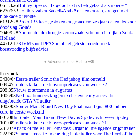
661
13:26
Britney Spears: "Ik geloof dat ik heb gefaald als moeder"
627
09:53
Houthi's vallen Saoedi-Arabië en Jemen aan, dreigen met
blokkade olieroute
613
12:28
Broer 135 keer gestoken en gesneden: zes jaar cel en tbs voor
doodslag Gouda
504
09:28
Aanhoudende droogte veroorzaakt scheuren in dijken Zuid-
Holland
445
12:17
RIVM vindt PFAS in al het geteste moedermelk,
borstvoeding blijft advies
▼ Advertentie door Refinery89
Lees ook
34
30/04
Eerste trailer Sonic the Hedgehog-film onthuld
6
09:45
Trailers kijken: de bioscoopreleases van week 32
2
08:35
Nieuw te streamen in augustus
10
06/08
Netflix-abonnees krijgen exclusieve early access tot
uitgebreide GTA VI trailer
10
03/08
Spider-Man: Brand New Day knalt naar bijna 800 miljoen
euro in eerste weekend
8
01/08
In Spider-Man: Brand New Day is Spidey echt weer Spidey
1
01/08
Trailers kijken: de bioscoopreleases van week 31
2
31/07
Attack of the Killer Tomatoes: Organic Intelligence krijgt trailer
22
27/07
Sauron smeedt zijn ene ring in de trailer voor The Lord of the