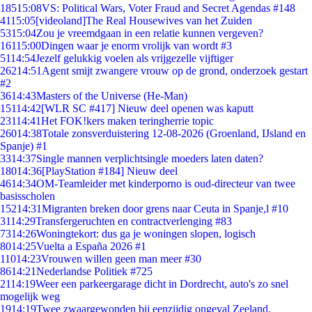
185
15:08
VS: Political Wars, Voter Fraud and Secret Agendas #148
41
15:05
[videoland]The Real Housewives van het Zuiden
53
15:04
Zou je vreemdgaan in een relatie kunnen vergeven?
161
15:00
Dingen waar je enorm vrolijk van wordt #3
51
14:54
Jezelf gelukkig voelen als vrijgezelle vijftiger
262
14:51
Agent smijt zwangere vrouw op de grond, onderzoek gestart
#2
36
14:43
Masters of the Universe (He-Man)
151
14:42
[WLR SC #417] Nieuw deel openen was kaputt
231
14:41
Het FOK!kers maken teringherrie topic
260
14:38
Totale zonsverduistering 12-08-2026 (Groenland, IJsland en
Spanje) #1
33
14:37
Single mannen verplichtsingle moeders laten daten?
180
14:36
[PlayStation #184] Nieuw deel
46
14:34
OM-Teamleider met kinderporno is oud-directeur van twee
basisscholen
152
14:31
Migranten breken door grens naar Ceuta in Spanje,l #10
31
14:29
Transfergeruchten en contractverlenging #83
73
14:26
Woningtekort: dus ga je woningen slopen, logisch
80
14:25
Vuelta a España 2026 #1
110
14:23
Vrouwen willen geen man meer #30
86
14:21
Nederlandse Politiek #725
21
14:19
Weer een parkeergarage dicht in Dordrecht, auto's zo snel
mogelijk weg
19
14:19
Twee zwaargewonden bij eenzijdig ongeval Zeeland.