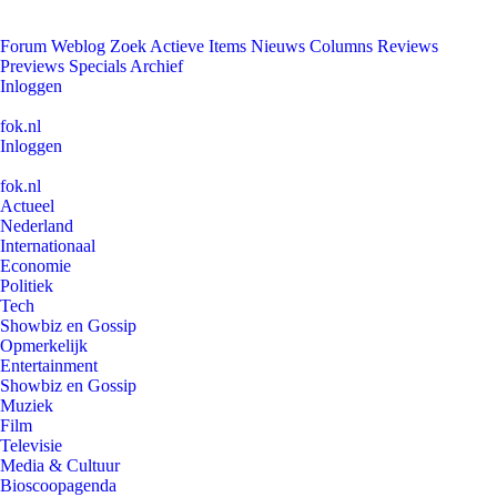
Forum
Weblog
Zoek
Actieve Items
Nieuws
Columns
Reviews
Previews
Specials
Archief
Inloggen
fok.nl
Inloggen
fok.nl
Actueel
Nederland
Internationaal
Economie
Politiek
Tech
Showbiz en Gossip
Opmerkelijk
Entertainment
Showbiz en Gossip
Muziek
Film
Televisie
Media & Cultuur
Bioscoopagenda