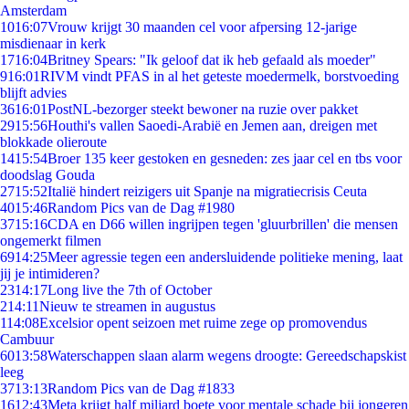
Amsterdam
10
16:07
Vrouw krijgt 30 maanden cel voor afpersing 12-jarige
misdienaar in kerk
17
16:04
Britney Spears: "Ik geloof dat ik heb gefaald als moeder"
9
16:01
RIVM vindt PFAS in al het geteste moedermelk, borstvoeding
blijft advies
36
16:01
PostNL-bezorger steekt bewoner na ruzie over pakket
29
15:56
Houthi's vallen Saoedi-Arabië en Jemen aan, dreigen met
blokkade olieroute
14
15:54
Broer 135 keer gestoken en gesneden: zes jaar cel en tbs voor
doodslag Gouda
27
15:52
Italië hindert reizigers uit Spanje na migratiecrisis Ceuta
40
15:46
Random Pics van de Dag #1980
37
15:16
CDA en D66 willen ingrijpen tegen 'gluurbrillen' die mensen
ongemerkt filmen
69
14:25
Meer agressie tegen een andersluidende politieke mening, laat
jij je intimideren?
23
14:17
Long live the 7th of October
2
14:11
Nieuw te streamen in augustus
1
14:08
Excelsior opent seizoen met ruime zege op promovendus
Cambuur
60
13:58
Waterschappen slaan alarm wegens droogte: Gereedschapskist
leeg
37
13:13
Random Pics van de Dag #1833
16
12:43
Meta krijgt half miljard boete voor mentale schade bij jongeren