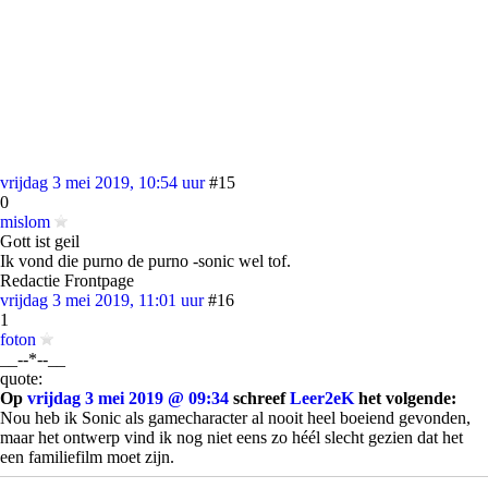
vrijdag 3 mei 2019, 10:54 uur
#15
0
mislom
Gott ist geil
Ik vond die purno de purno -sonic wel tof.
Redactie Frontpage
vrijdag 3 mei 2019, 11:01 uur
#16
1
foton
__--*--__
quote:
Op
vrijdag 3 mei 2019 @ 09:34
schreef
Leer2eK
het volgende:
Nou heb ik Sonic als gamecharacter al nooit heel boeiend gevonden,
maar het ontwerp vind ik nog niet eens zo héél slecht gezien dat het
een familiefilm moet zijn.