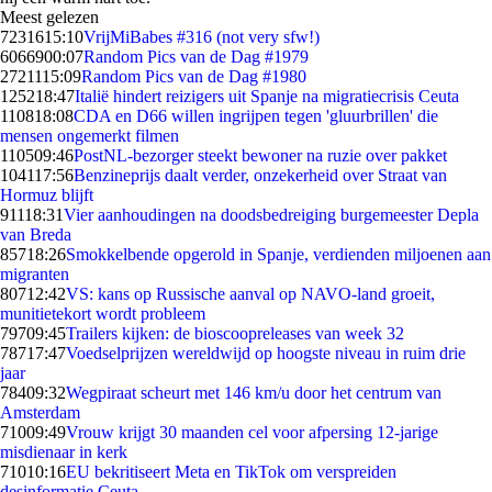
Meest gelezen
72316
15:10
VrijMiBabes #316 (not very sfw!)
60669
00:07
Random Pics van de Dag #1979
27211
15:09
Random Pics van de Dag #1980
1252
18:47
Italië hindert reizigers uit Spanje na migratiecrisis Ceuta
1108
18:08
CDA en D66 willen ingrijpen tegen 'gluurbrillen' die
mensen ongemerkt filmen
1105
09:46
PostNL-bezorger steekt bewoner na ruzie over pakket
1041
17:56
Benzineprijs daalt verder, onzekerheid over Straat van
Hormuz blijft
911
18:31
Vier aanhoudingen na doodsbedreiging burgemeester Depla
van Breda
857
18:26
Smokkelbende opgerold in Spanje, verdienden miljoenen aan
migranten
807
12:42
VS: kans op Russische aanval op NAVO-land groeit,
munitietekort wordt probleem
797
09:45
Trailers kijken: de bioscoopreleases van week 32
787
17:47
Voedselprijzen wereldwijd op hoogste niveau in ruim drie
jaar
784
09:32
Wegpiraat scheurt met 146 km/u door het centrum van
Amsterdam
710
09:49
Vrouw krijgt 30 maanden cel voor afpersing 12-jarige
misdienaar in kerk
710
10:16
EU bekritiseert Meta en TikTok om verspreiden
desinformatie Ceuta