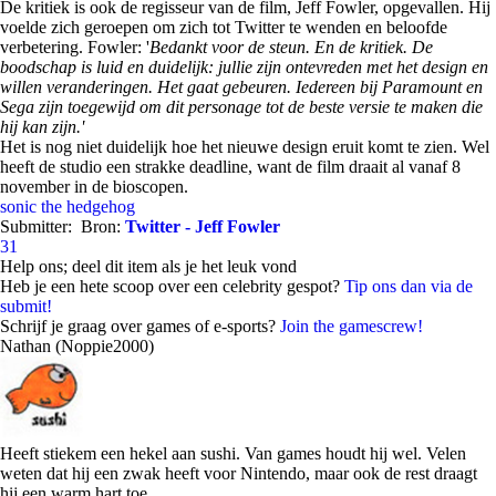
De kritiek is ook de regisseur van de film, Jeff Fowler, opgevallen. Hij
voelde zich geroepen om zich tot Twitter te wenden en beloofde
verbetering. Fowler: '
Bedankt voor de steun. En de kritiek. De
boodschap is luid en duidelijk: jullie zijn ontevreden met het design en
willen veranderingen. Het gaat gebeuren. Iedereen bij Paramount en
Sega zijn toegewijd om dit personage tot de beste versie te maken die
hij kan zijn.'
Het is nog niet duidelijk hoe het nieuwe design eruit komt te zien. Wel
heeft de studio een strakke deadline, want de film draait al vanaf 8
november in de bioscopen.
sonic the hedgehog
Submitter:
Bron:
Twitter - Jeff Fowler
31
Help ons; deel dit item als je het leuk vond
Heb je een hete scoop over een celebrity gespot?
Tip ons dan via de
submit!
Schrijf je graag over games of e-sports?
Join the gamescrew!
Nathan (Noppie2000)
Heeft stiekem een hekel aan sushi. Van games houdt hij wel. Velen
weten dat hij een zwak heeft voor Nintendo, maar ook de rest draagt
hij een warm hart toe.