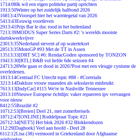
17
14:08
Ik wil een eigen politieke partij oprichten
19
13:50
Winter op het zuidelijk halfrond 2026
168
13:43
Voorspel hier het warmtegetal van 2026
54
13:43
Eeuwig voortleven
29
13:41
Prijs Bar le duc rood in het buitenland
72
13:39
MODUS Super Series Darts #2: 's werelds mooiste
dartskweekvijver
230
13:35
Nederland stevent af op watertekort
285
13:35
MotoGP #93 Met de TT in Assen
135
13:33
[DRT SC] #6: RendacGoden sponsored by TONZON
194
13:30
[RTL] B&B vol liefde 6de seizoen #4
247
13:28
Wie gaan er dood in 2026?Post met een vleugje cynisme de
overledenen.
18
13:14
Centraal FC Utrecht topic #88 - #CorreiaIn
32
13:14
Dakloze vrouw maanden als seksslavin misbruikt
76
13:13
[IndyCar] #115 We're in Nashville Tennessee
20
13:10
Nieuwe Europese richtlijn: vaker repareren ipv vervangen
voor nieuw
84
12:55
Brazilië #2
107
12:53
[Breien] Deel 21, met zomerbreisels
187
12:47
[ONLINE] Roddelpraat Topic #21
267
12:34
[NET5] Het blok 2026 #32 Blokkendozen
1
12:29
[Dagboek] Veel aan hoofd - Deel 28
61
12:12
Lisa (38) vermoord in Griekenland door Afghaanse
asielzoeker