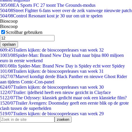
3
05/08
EA Sports FC 27 toont The Grounds-modus
5
04/08
Street Fighter 6-fans weer over de zeik vanwege nieuwste patch
5
04/08
Control Resonant kost je 30 uur om uit te spelen
Bioscoop
Bioscoop
Scrollbar gebruiken
opslaan
6
09:45
Trailers kijken: de bioscoopreleases van week 32
10
03/08
Spider-Man: Brand New Day knalt naar bijna 800 miljoen
euro in eerste weekend
8
01/08
In Spider-Man: Brand New Day is Spidey echt weer Spidey
1
01/08
Trailers kijken: de bioscoopreleases van week 31
16
27/07
Marvel kondigt derde Black Panther en nieuwe Ghost Rider
aan tijdens Comic-Con-panel
6
24/07
Trailers kijken: de bioscoopreleases van week 30
1
22/07
Trailer: ijdelheid heeft een nieuw gezicht in Clayface
51
22/07
The Odyssey: klassiek gedicht maar ook een klassieke film?
15
20/07
Trailer Avengers: Doomsday geeft een eerste blik op de grote
clash tussen de superhelden
5
19/07
Trailers kijken: de bioscoopreleases van week 29