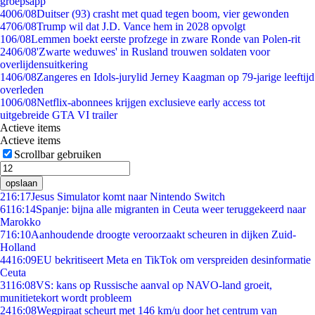
groepsapp
40
06/08
Duitser (93) crasht met quad tegen boom, vier gewonden
47
06/08
Trump wil dat J.D. Vance hem in 2028 opvolgt
1
06/08
Lemmen boekt eerste profzege in zware Ronde van Polen-rit
24
06/08
'Zwarte weduwes' in Rusland trouwen soldaten voor
overlijdensuitkering
14
06/08
Zangeres en Idols-jurylid Jerney Kaagman op 79-jarige leeftijd
overleden
10
06/08
Netflix-abonnees krijgen exclusieve early access tot
uitgebreide GTA VI trailer
Actieve items
Actieve items
Scrollbar gebruiken
opslaan
2
16:17
Jesus Simulator komt naar Nintendo Switch
61
16:14
Spanje: bijna alle migranten in Ceuta weer teruggekeerd naar
Marokko
7
16:10
Aanhoudende droogte veroorzaakt scheuren in dijken Zuid-
Holland
44
16:09
EU bekritiseert Meta en TikTok om verspreiden desinformatie
Ceuta
31
16:08
VS: kans op Russische aanval op NAVO-land groeit,
munitietekort wordt probleem
24
16:08
Wegpiraat scheurt met 146 km/u door het centrum van