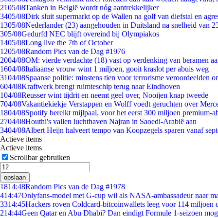
21
05/08
Tanken in België wordt nóg aantrekkelijker
34
05/08
Dirk sluit supermarkt op de Wallen na golf van diefstal en agre
13
05/08
Nederlander (23) aangehouden in Duitsland na snelheid van 
3
05/08
Gedurfd NEC blijft overeind bij Olympiakos
14
05/08
Long live the 7th of October
12
05/08
Random Pics van de Dag #1976
20
04/08
OM: vierde verdachte (18) vast op verdenking van beramen aa
16
04/08
Italiaanse vrouw wint 1 miljoen, gooit kraslot per abuis weg
31
04/08
Spaanse politie: minstens tien voor terrorisme veroordeelden 
6
04/08
Kraftwerk brengt ruimteschip terug naar Eindhoven
1
04/08
Reusser wint tijdrit en neemt geel over, Nooijen knap tweede
7
04/08
Vakantiekiekje Verstappen en Wolff voedt geruchten over Merc
18
04/08
Spotify bereikt mijlpaal, voor het eerst 300 miljoen premium-
27
04/08
Houthi's vallen luchthaven Najran in Saoedi-Arabië aan
34
04/08
Albert Heijn halveert tempo van Koopzegels sparen vanaf sep
Actieve items
Actieve items
Scrollbar gebruiken
opslaan
18
14:48
Random Pics van de Dag #1978
4
14:47
Onlyfans-model met G-cup wil als NASA-ambassadeur naar m
33
14:45
Hackers roven Coldcard-bitcoinwallets leeg voor 114 miljoen d
2
14:44
Geen Qatar en Abu Dhabi? Dan eindigt Formule 1-seizoen moge