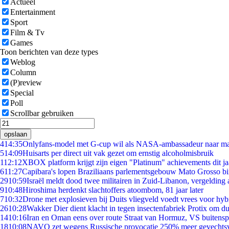
Actueel
Entertainment
Sport
Film & Tv
Games
Toon berichten van deze types
Weblog
Column
(P)review
Special
Poll
Scrollbar gebruiken
opslaan
4
14:35
Onlyfans-model met G-cup wil als NASA-ambassadeur naar m
5
14:09
Huisarts per direct uit vak gezet om ernstig alcoholmisbruik
1
12:12
XBOX platform krijgt zijn eigen "Platinum" achievements dit ja
6
11:27
Capibara's lopen Braziliaans parlementsgebouw Mato Grosso b
29
10:59
Israël meldt dood twee militairen in Zuid-Libanon, vergeldin
9
10:48
Hiroshima herdenkt slachtoffers atoombom, 81 jaar later
7
10:32
Drone met explosieven bij Duits vliegveld voedt vrees voor hyb
26
10:28
Wakker Dier dient klacht in tegen insectenfabriek Protix om 
14
10:16
Iran en Oman eens over route Straat van Hormuz, VS buitensp
18
10:08
NAVO zet wegens Russische provocatie 250% meer gevechtsvl