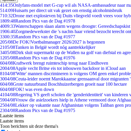
4
14:35
Onlyfans-model met G-cup wil als NASA-ambassadeur naar m
5
14:09
Huisarts per direct uit vak gezet om ernstig alcoholmisbruik
7
10:32
Drone met explosieven bij Duits vliegveld voedt vrees voor hyb
18
09:48
Random Pics van de Dag #1978
40
09:33
Waterschappen slaan alarm wegens droogte: Gereedschapskist
19
06:40
Zorgmedewerkster die 's nachts haar vriend bezocht terecht on
33
00:35
Random Pics van de Dag #1977
2
05/08
De FOK!Voetbalmanager 2026/2027 is begonnen
21
05/08
Tanken in België wordt nóg aantrekkelijker
34
05/08
Dirk sluit supermarkt op de Wallen na golf van diefstal en agre
12
05/08
Random Pics van de Dag #1976
6
04/08
Kraftwerk brengt ruimteschip terug naar Eindhoven
20
04/08
Apple vecht Britse eis tot inbouwen backdoor in iCloud aan
81
04/08
'Witte' mannen discrimineren is volgens OM geen enkel probl
30
04/08
Ceuta-leider noemt Marokkaanse grensaanval door migranten 
6
04/08
Grote natuurbrand Boschhuizerbergen groeit naar 100 hectare
6
04/08
FOK! was even down
41
04/08
Regering VS geeft scholen die 'genderidentiteit' van kinderen
59
04/08
Vrouw die asielzoekers hielp in Athene vermoord door Afghaa
25
04/08
Lekker op vakantie naar Afghanistan volgens Taliban geen pr
23
04/08
Random Pics van de Dag #1975
Laatste items
Laatste items
Toon berichten uit deze thema's