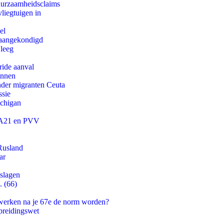
duurzaamheidsclaims
iegtuigen in
el
g aangekondigd
 leeg
ride aanval
innen
onder migranten Ceuta
ssie
ichigan
 JA21 en PVV
Rusland
ar
tslagen
. (66)
 werken na je 67e de norm worden?
preidingswet