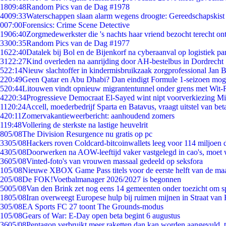
18
09:48
Random Pics van de Dag #1978
40
09:33
Waterschappen slaan alarm wegens droogte: Gereedschapskist
0
07:00
Forensics: Crime Scene Detective
19
06:40
Zorgmedewerkster die 's nachts haar vriend bezocht terecht on
33
00:35
Random Pics van de Dag #1977
16
22:40
Datalek bij Bol en de Bijenkorf na cyberaanval op logistiek pa
31
22:27
Kind overleden na aanrijding door AH-bestelbus in Dordrecht
5
22:14
Nieuw slachtoffer in kindermisbruikzaak zorgprofessional Jan B
2
20:49
Geen Qatar en Abu Dhabi? Dan eindigt Formule 1-seizoen moge
5
20:44
Litouwen vindt opnieuw migrantentunnel onder grens met Wit-
42
20:34
Progressieve Democraat El-Sayed wint nipt voorverkiezing M
11
20:24
Accell, moederbedrijf Sparta en Batavus, vraagt uitstel van bet
4
20:11
Zomervakantieweerbericht: aanhoudend zomers
1
19:48
Vollering de sterkste na lastige heuvelrit
8
05/08
The Division Resurgence nu gratis op pc
33
05/08
Hackers roven Coldcard-bitcoinwallets leeg voor 114 miljoen d
43
05/08
Doorwerken na AOW-leeftijd vaker vastgelegd in cao's, moet
36
05/08
Vinted-foto's van vrouwen massaal gedeeld op seksfora
1
05/08
Nieuwe XBOX Game Pass titels voor de eerste helft van de ma
2
05/08
De FOK!Voetbalmanager 2026/2027 is begonnen
50
05/08
Van den Brink zet nog eens 14 gemeenten onder toezicht om s
18
05/08
Iran overweegt Europese hulp bij ruimen mijnen in Straat va
3
05/08
EA Sports FC 27 toont The Grounds-modus
1
05/08
Gears of War: E-Day open beta begint 6 augustus
36
05/08
Pentagon verbruikt meer raketten dan kan worden aangevuld, t