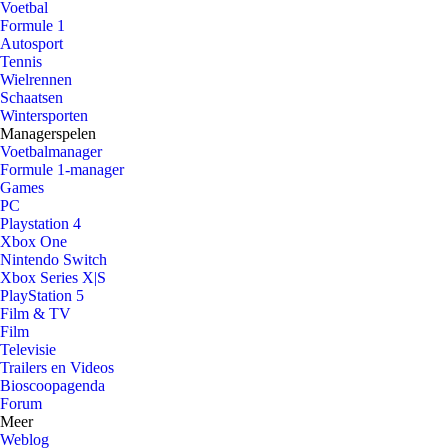
Voetbal
Formule 1
Autosport
Tennis
Wielrennen
Schaatsen
Wintersporten
Managerspelen
Voetbalmanager
Formule 1-manager
Games
PC
Playstation 4
Xbox One
Nintendo Switch
Xbox Series X|S
PlayStation 5
Film & TV
Film
Televisie
Trailers en Videos
Bioscoopagenda
Forum
Meer
Weblog