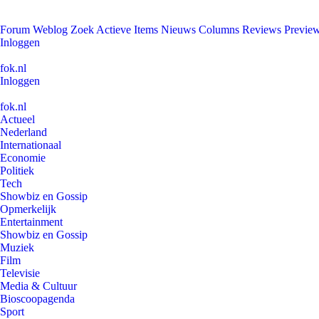
Forum
Weblog
Zoek
Actieve Items
Nieuws
Columns
Reviews
Previe
Inloggen
fok.nl
Inloggen
fok.nl
Actueel
Nederland
Internationaal
Economie
Politiek
Tech
Showbiz en Gossip
Opmerkelijk
Entertainment
Showbiz en Gossip
Muziek
Film
Televisie
Media & Cultuur
Bioscoopagenda
Sport