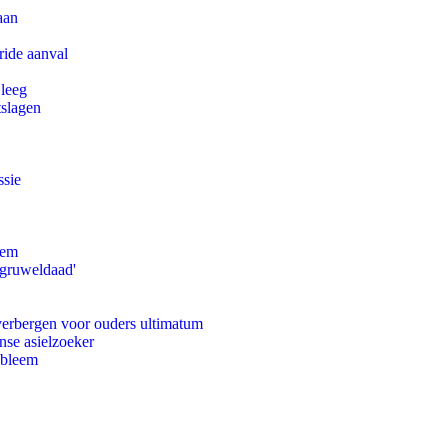
aan
ride aanval
 leeg
tslagen
ssie
eem
'gruweldaad'
 verbergen voor ouders ultimatum
nse asielzoeker
obleem