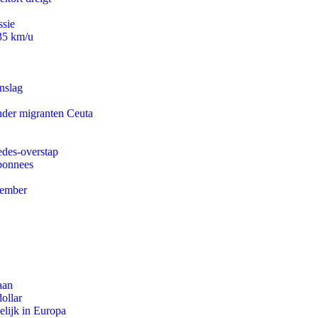
ssie
235 km/u
nslag
onder migranten Ceuta
edes-overstap
abonnees
tember
aan
ollar
lijk in Europa