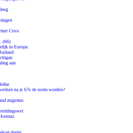
 leeg
tslagen
rtner Ceva
. (66)
lijk in Europa
Rusland
ichigan
aling aan
ollar
 werken na je 67e de norm worden?
and augustus
preidingswet
n Hormuz
ekort dreigt