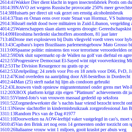
26
14:41
Wakker Dier dient klacht in tegen insectenfabriek Protix om 
18
14:39
NAVO zet wegens Russische provocatie 250% meer gevechtsvl
5
14:38
Huisarts per direct uit vak gezet om ernstig alcoholmisbruik
14
14:37
Iran en Oman eens over route Straat van Hormuz, VS buitensp
29
14:36
Israël meldt dood twee militairen in Zuid-Libanon, vergeldin
40
14:25
Waterschappen slaan alarm wegens droogte: Gereedschapskist
9
14:09
Hiroshima herdenkt slachtoffers atoombom, 81 jaar later
7
13:46
Drone met explosieven bij Duits vliegveld voedt vrees voor hyb
6
13:43
Capibara's lopen Braziliaans parlementsgebouw Mato Grosso b
31
13:00
Spaanse politie: minstens tien voor terrorisme veroordeelden 
34
12:59
Dirk sluit supermarkt op de Wallen na golf van diefstal en agre
42
12:55
Progressieve Democraat El-Sayed wint nipt voorverkiezing M
8
12:53
The Division Resurgence nu gratis op pc
64
12:53
Zetelpeiling: 24 zetels voor Pro en 18 zetels voor D66, FvD,
31
12:47
Kind overleden na aanrijding door AH-bestelbus in Dordrecht
49
12:44
Man (25) sterft nadat hij lijm als condoom gebruikt
5
12:43
Litouwen vindt opnieuw migrantentunnel onder grens met Wit-
1
12:20
XBOX platform krijgt zijn eigen "Platinum" achievements dit ja
36
11:55
Vinted-foto's van vrouwen massaal gedeeld op seksfora
19
11:52
Zorgmedewerkster die 's nachts haar vriend bezocht terecht on
5
11:13
Nieuw slachtoffer in kindermisbruikzaak zorgprofessional Jan B
33
11:13
Random Pics van de Dag #1977
43
11:10
Doorwerken na AOW-leeftijd vaker vastgelegd in cao's, moet
50
10:45
Van den Brink zet nog eens 14 gemeenten onder toezicht om s
16
10:26
Italiaanse vrouw wint 1 miljoen, gooit kraslot per abuis weg