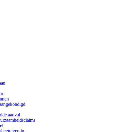
aan
ar
innen
g aangekondigd
ride aanval
duurzaamheidsclaims
el
iegtuigen in