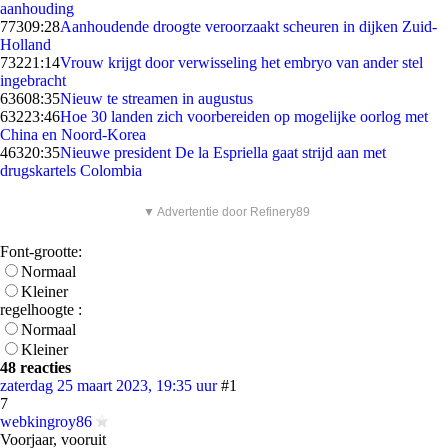
aanhouding
773
09:28
Aanhoudende droogte veroorzaakt scheuren in dijken Zuid-
Holland
732
21:14
Vrouw krijgt door verwisseling het embryo van ander stel
ingebracht
636
08:35
Nieuw te streamen in augustus
632
23:46
Hoe 30 landen zich voorbereiden op mogelijke oorlog met
China en Noord-Korea
463
20:35
Nieuwe president De la Espriella gaat strijd aan met
drugskartels Colombia
▼ Advertentie door Refinery89
Font-grootte:
Normaal
Kleiner
regelhoogte :
Normaal
Kleiner
48 reacties
zaterdag 25 maart 2023, 19:35 uur
#1
7
webkingroy86
Voorjaar, vooruit