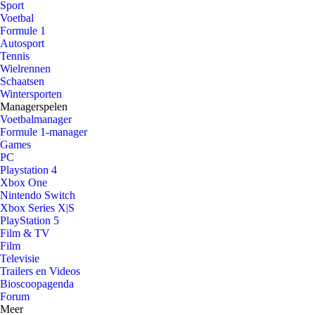
Sport
Voetbal
Formule 1
Autosport
Tennis
Wielrennen
Schaatsen
Wintersporten
Managerspelen
Voetbalmanager
Formule 1-manager
Games
PC
Playstation 4
Xbox One
Nintendo Switch
Xbox Series X|S
PlayStation 5
Film & TV
Film
Televisie
Trailers en Videos
Bioscoopagenda
Forum
Meer