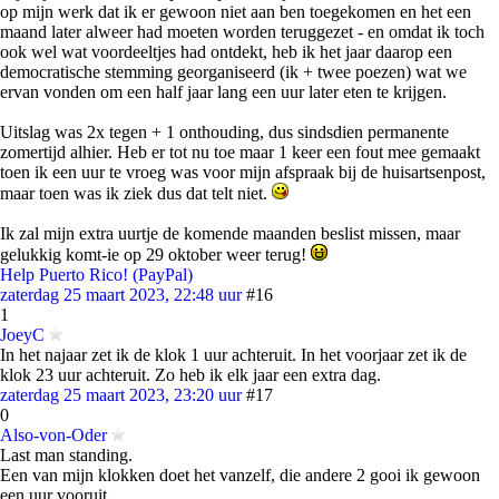
op mijn werk dat ik er gewoon niet aan ben toegekomen en het een
maand later alweer had moeten worden teruggezet - en omdat ik toch
ook wel wat voordeeltjes had ontdekt, heb ik het jaar daarop een
democratische stemming georganiseerd (ik + twee poezen) wat we
ervan vonden om een half jaar lang een uur later eten te krijgen.
Uitslag was 2x tegen + 1 onthouding, dus sindsdien permanente
zomertijd alhier. Heb er tot nu toe maar 1 keer een fout mee gemaakt
toen ik een uur te vroeg was voor mijn afspraak bij de huisartsenpost,
maar toen was ik ziek dus dat telt niet.
Ik zal mijn extra uurtje de komende maanden beslist missen, maar
gelukkig komt-ie op 29 oktober weer terug!
Help Puerto Rico! (PayPal)
zaterdag 25 maart 2023, 22:48 uur
#16
1
JoeyC
In het najaar zet ik de klok 1 uur achteruit. In het voorjaar zet ik de
klok 23 uur achteruit. Zo heb ik elk jaar een extra dag.
zaterdag 25 maart 2023, 23:20 uur
#17
0
Also-von-Oder
Last man standing.
Een van mijn klokken doet het vanzelf, die andere 2 gooi ik gewoon
een uur vooruit.