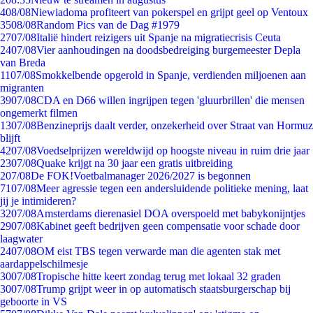
4
08/08
Niewiadoma profiteert van pokerspel en grijpt geel op Ventoux
35
08/08
Random Pics van de Dag #1979
27
07/08
Italië hindert reizigers uit Spanje na migratiecrisis Ceuta
24
07/08
Vier aanhoudingen na doodsbedreiging burgemeester Depla
van Breda
11
07/08
Smokkelbende opgerold in Spanje, verdienden miljoenen aan
migranten
39
07/08
CDA en D66 willen ingrijpen tegen 'gluurbrillen' die mensen
ongemerkt filmen
13
07/08
Benzineprijs daalt verder, onzekerheid over Straat van Hormuz
blijft
42
07/08
Voedselprijzen wereldwijd op hoogste niveau in ruim drie jaar
23
07/08
Quake krijgt na 30 jaar een gratis uitbreiding
2
07/08
De FOK!Voetbalmanager 2026/2027 is begonnen
71
07/08
Meer agressie tegen een andersluidende politieke mening, laat
jij je intimideren?
32
07/08
Amsterdams dierenasiel DOA overspoeld met babykonijntjes
29
07/08
Kabinet geeft bedrijven geen compensatie voor schade door
laagwater
24
07/08
OM eist TBS tegen verwarde man die agenten stak met
aardappelschilmesje
30
07/08
Tropische hitte keert zondag terug met lokaal 32 graden
30
07/08
Trump grijpt weer in op automatisch staatsburgerschap bij
geboorte in VS