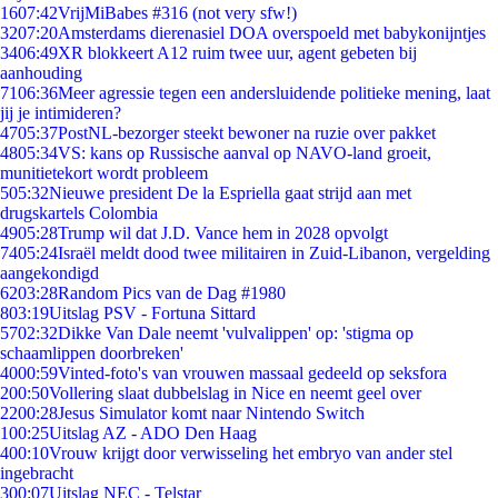
16
07:42
VrijMiBabes #316 (not very sfw!)
32
07:20
Amsterdams dierenasiel DOA overspoeld met babykonijntjes
34
06:49
XR blokkeert A12 ruim twee uur, agent gebeten bij
aanhouding
71
06:36
Meer agressie tegen een andersluidende politieke mening, laat
jij je intimideren?
47
05:37
PostNL-bezorger steekt bewoner na ruzie over pakket
48
05:34
VS: kans op Russische aanval op NAVO-land groeit,
munitietekort wordt probleem
5
05:32
Nieuwe president De la Espriella gaat strijd aan met
drugskartels Colombia
49
05:28
Trump wil dat J.D. Vance hem in 2028 opvolgt
74
05:24
Israël meldt dood twee militairen in Zuid-Libanon, vergelding
aangekondigd
62
03:28
Random Pics van de Dag #1980
8
03:19
Uitslag PSV - Fortuna Sittard
57
02:32
Dikke Van Dale neemt 'vulvalippen' op: 'stigma op
schaamlippen doorbreken'
40
00:59
Vinted-foto's van vrouwen massaal gedeeld op seksfora
2
00:50
Vollering slaat dubbelslag in Nice en neemt geel over
22
00:28
Jesus Simulator komt naar Nintendo Switch
1
00:25
Uitslag AZ - ADO Den Haag
4
00:10
Vrouw krijgt door verwisseling het embryo van ander stel
ingebracht
3
00:07
Uitslag NEC - Telstar