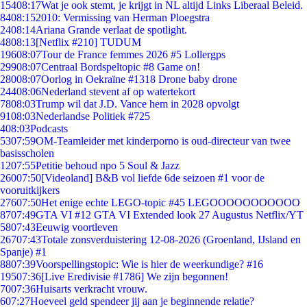
154
08:17
Wat je ook stemt, je krijgt in NL altijd Links Liberaal Beleid.
84
08:15
2010: Vermissing van Herman Ploegstra
24
08:14
Ariana Grande verlaat de spotlight.
48
08:13
[Netflix #210] TUDUM
196
08:07
Tour de France femmes 2026 #5 Lollergps
299
08:07
Centraal Bordspeltopic #8 Game on!
280
08:07
Oorlog in Oekraïne #1318 Drone baby drone
244
08:06
Nederland stevent af op watertekort
78
08:03
Trump wil dat J.D. Vance hem in 2028 opvolgt
91
08:03
Nederlandse Politiek #725
4
08:03
Podcasts
53
07:59
OM-Teamleider met kinderporno is oud-directeur van twee
basisscholen
12
07:55
Petitie behoud npo 5 Soul & Jazz
260
07:50
[Videoland] B&B vol liefde 6de seizoen #1 voor de
vooruitkijkers
276
07:50
Het enige echte LEGO-topic #45 LEGOOOOOOOOOOO
87
07:49
GTA VI #12 GTA VI Extended look 27 Augustus Netflix/YT
58
07:43
Eeuwig voortleven
267
07:43
Totale zonsverduistering 12-08-2026 (Groenland, IJsland en
Spanje) #1
88
07:39
Voorspellingstopic: Wie is hier de weerkundige? #16
195
07:36
[Live Eredivisie #1786] We zijn begonnen!
70
07:36
Huisarts verkracht vrouw.
6
07:27
Hoeveel geld spendeer jij aan je beginnende relatie?