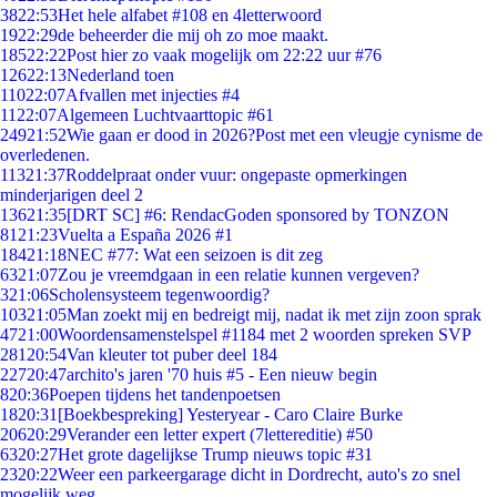
38
22:53
Het hele alfabet #108 en 4letterwoord
19
22:29
de beheerder die mij oh zo moe maakt.
185
22:22
Post hier zo vaak mogelijk om 22:22 uur #76
126
22:13
Nederland toen
110
22:07
Afvallen met injecties #4
11
22:07
Algemeen Luchtvaarttopic #61
249
21:52
Wie gaan er dood in 2026?Post met een vleugje cynisme de
overledenen.
113
21:37
Roddelpraat onder vuur: ongepaste opmerkingen
minderjarigen deel 2
136
21:35
[DRT SC] #6: RendacGoden sponsored by TONZON
81
21:23
Vuelta a España 2026 #1
184
21:18
NEC #77: Wat een seizoen is dit zeg
63
21:07
Zou je vreemdgaan in een relatie kunnen vergeven?
3
21:06
Scholensysteem tegenwoordig?
103
21:05
Man zoekt mij en bedreigt mij, nadat ik met zijn zoon sprak
47
21:00
Woordensamenstelspel #1184 met 2 woorden spreken SVP
281
20:54
Van kleuter tot puber deel 184
227
20:47
archito's jaren '70 huis #5 - Een nieuw begin
8
20:36
Poepen tijdens het tandenpoetsen
18
20:31
[Boekbespreking] Yesteryear - Caro Claire Burke
206
20:29
Verander een letter expert (7lettereditie) #50
63
20:27
Het grote dagelijkse Trump nieuws topic #31
23
20:22
Weer een parkeergarage dicht in Dordrecht, auto's zo snel
mogelijk weg