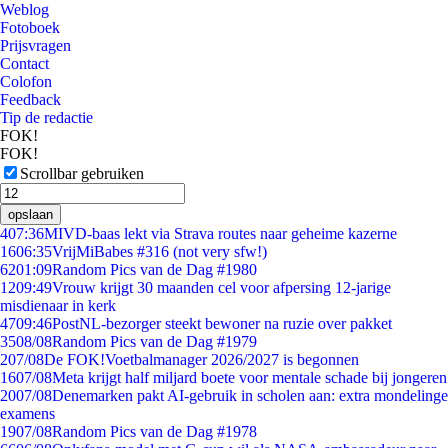
Weblog
Fotoboek
Prijsvragen
Contact
Colofon
Feedback
Tip de redactie
FOK!
FOK!
Scrollbar gebruiken
opslaan
4
07:36
MIVD-baas lekt via Strava routes naar geheime kazerne
16
06:35
VrijMiBabes #316 (not very sfw!)
62
01:09
Random Pics van de Dag #1980
12
09:49
Vrouw krijgt 30 maanden cel voor afpersing 12-jarige
misdienaar in kerk
47
09:46
PostNL-bezorger steekt bewoner na ruzie over pakket
35
08/08
Random Pics van de Dag #1979
2
07/08
De FOK!Voetbalmanager 2026/2027 is begonnen
16
07/08
Meta krijgt half miljard boete voor mentale schade bij jongeren
20
07/08
Denemarken pakt AI-gebruik in scholen aan: extra mondelinge
examens
19
07/08
Random Pics van de Dag #1978