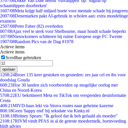
57
07/08
Dikke Van Dale neemt 'vulvalippen' op: 'stigma op
schaamlippen doorbreken'
16
07/08
Meta krijgt half miljard boete voor mentale schade bij jongeren
20
07/08
Denemarken pakt AI-gebruik in scholen aan: extra mondelinge
examens
25
07/08
Peter Faber (82) overleden
0
07/08
Ajax veel te sterk voor Shelbourne, maar houdt schade beperkt
1
07/08
Nieuwkomers schitteren bij ruime Europese zege FC Twente
19
07/08
Random Pics van de Dag #1978
Actieve items
Actieve items
Scrollbar gebruiken
opslaan
12
08:24
Broer 135 keer gestoken en gesneden: zes jaar cel en tbs voor
doodslag Gouda
6
08:23
Hoe 30 landen zich voorbereiden op mogelijke oorlog met
China en Noord-Korea
57
08:22
EU bekritiseert Meta en TikTok om verspreiden desinformatie
Ceuta
4
08:21
MIVD-baas lekt via Strava routes naar geheime kazerne
8
08:18
Geen 'happy end' bij seksdate via Kinky.nl
31
08:18
Britney Spears: "Ik geloof dat ik heb gefaald als moeder"
21
08:17
RIVM vindt PFAS in al de geteste moedermelk, borstvoeding
blijft advies