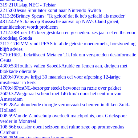
3
19:21
Uitslag NEC - Telstar
22
15:00
Jesus Simulator komt naar Nintendo Switch
31
13:26
Britney Spears: "Ik geloof dat ik heb gefaald als moeder"
48
12:42
VS: kans op Russische aanval op NAVO-land groeit,
munitietekort wordt probleem
12
12:28
Broer 135 keer gestoken en gesneden: zes jaar cel en tbs voor
doodslag Gouda
21
12:17
RIVM vindt PFAS in al de geteste moedermelk, borstvoeding
blijft advies
57
10:16
EU bekritiseert Meta en TikTok om verspreiden desinformatie
Ceuta
43
09:53
Houthi's vallen Saoedi-Arabië en Jemen aan, dreigen met
blokkade olieroute
12
09:49
Vrouw krijgt 30 maanden cel voor afpersing 12-jarige
misdienaar in kerk
47
09:46
PostNL-bezorger steekt bewoner na ruzie over pakket
26
09:32
Wegpiraat scheurt met 146 km/u door het centrum van
Amsterdam
7
09:28
Aanhoudende droogte veroorzaakt scheuren in dijken Zuid-
Holland
0
08:59
Van de Zandschulp overleeft matchpoints, ook Griekspoor
verder in Montreal
1
08:56
Excelsior opent seizoen met ruime zege op promovendus
Cambuur
2
08:35
Nieuw te streamen in augustus