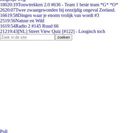
180
20:19
Touwtrekken 2.0 #636 - Team 1 beste team *G* *O*
26
20:07
Twee zwaargewonden bij eenzijdig ongeval Zeeland.
166
19:58
Dingen waar je enorm vrolijk van wordt #3
25
19:56
Natuur en Wild
16
19:54
Radio 2 #145 Ruud 66
212
19:43
[NL] Street View Quiz [#122] - Loogisch toch
Poll