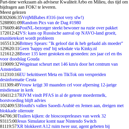
Part-time werkzaam als adviseur Kwaliteit Arbo en Milieu, dus tijd om
bijdragen aan FOK! te leveren.
Meest gelezen
83026
06:35
VrijMiBabes #316 (not very sfw!)
52889
01:09
Random Pics van de Dag #1980
1766
09:46
PostNL-bezorger steekt bewoner na ruzie over pakket
1720
12:42
VS: kans op Russische aanval op NAVO-land groeit,
munitietekort wordt probleem
1655
13:26
Britney Spears: "Ik geloof dat ik heb gefaald als moeder"
1296
20:11
Geen 'happy end' bij seksdate via Kinky.nl
1216
12:28
Broer 135 keer gestoken en gesneden: zes jaar cel en tbs
voor doodslag Gouda
1190
09:32
Wegpiraat scheurt met 146 km/u door het centrum van
Amsterdam
1123
10:16
EU bekritiseert Meta en TikTok om verspreiden
desinformatie Ceuta
1113
09:49
Vrouw krijgt 30 maanden cel voor afpersing 12-jarige
misdienaar in kerk
1041
12:17
RIVM vindt PFAS in al de geteste moedermelk,
borstvoeding blijft advies
1024
09:53
Houthi's vallen Saoedi-Arabië en Jemen aan, dreigen met
blokkade olieroute
947
06:30
Trailers kijken: de bioscoopreleases van week 32
931
15:00
Jesus Simulator komt naar Nintendo Switch
811
19:57
XR blokkeert A12 ruim twee uur, agent gebeten bij