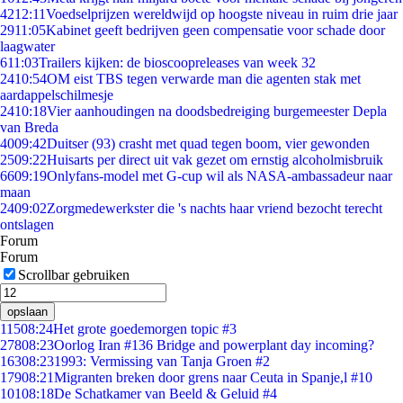
42
12:11
Voedselprijzen wereldwijd op hoogste niveau in ruim drie jaar
29
11:05
Kabinet geeft bedrijven geen compensatie voor schade door
laagwater
6
11:03
Trailers kijken: de bioscoopreleases van week 32
24
10:54
OM eist TBS tegen verwarde man die agenten stak met
aardappelschilmesje
24
10:18
Vier aanhoudingen na doodsbedreiging burgemeester Depla
van Breda
40
09:42
Duitser (93) crasht met quad tegen boom, vier gewonden
25
09:22
Huisarts per direct uit vak gezet om ernstig alcoholmisbruik
66
09:19
Onlyfans-model met G-cup wil als NASA-ambassadeur naar
maan
24
09:02
Zorgmedewerkster die 's nachts haar vriend bezocht terecht
ontslagen
Forum
Forum
Scrollbar gebruiken
opslaan
115
08:24
Het grote goedemorgen topic #3
278
08:23
Oorlog Iran #136 Bridge and powerplant day incoming?
163
08:23
1993: Vermissing van Tanja Groen #2
179
08:21
Migranten breken door grens naar Ceuta in Spanje,l #10
101
08:18
De Schatkamer van Beeld & Geluid #4