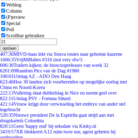
Weblog
Column
(P)review
Special
Poll
Scrollbar gebruiken
opslaan
4
07:36
MIVD-baas lekt via Strava routes naar geheime kazerne
16
06:35
VrijMiBabes #316 (not very sfw!)
6
06:30
Trailers kijken: de bioscoopreleases van week 32
62
01:09
Random Pics van de Dag #1980
1
00:01
Uitslag AZ - ADO Den Haag
6
23:46
Hoe 30 landen zich voorbereiden op mogelijke oorlog met
China en Noord-Korea
2
22:13
Vollering slaat dubbelslag in Nice en neemt geel over
8
22:11
Uitslag PSV - Fortuna Sittard
4
21:14
Vrouw krijgt door verwisseling het embryo van ander stel
ingebracht
5
20:35
Nieuwe president De la Espriella gaat strijd aan met
drugskartels Colombia
8
20:11
Geen 'happy end' bij seksdate via Kinky.nl
34
19:57
XR blokkeert A12 ruim twee uur, agent gebeten bij
aanhouding