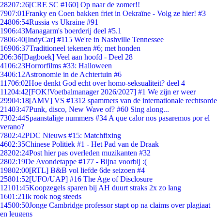
282
07:26
[CRE SC #160] Op naar de zomer!!
79
07:01
Franky en Coen bakken friet in Oekraïne - Volg ze hier! #3
248
06:54
Russia vs Ukraine #91
19
06:43
Managarm's boerderij deel #5.1
78
06:40
[IndyCar] #115 We're in Nashville Tennessee
169
06:37
Traditioneel tekenen #6; met honden
2
06:36
[Dagboek] Veel aan hoofd - Deel 28
41
06:23
Horrorfilms #33: Halloween
34
06:12
Astronomie in de Achtertuin #6
117
06:02
Hoe denkt God echt over homo-seksualiteit? deel 4
112
04:42
[FOK!Voetbalmanager 2026/2027] #1 We zijn er weer
299
04:18
[AMV] VS #1312 spammers van de internationale rechtsorde
214
03:47
Punk, disco, New Wave of? #60 Sing along...
73
02:44
Spaanstalige nummers #34 A que calor nos pasaremos por el
verano?
78
02:42
PDC Nieuws #15: Matchfixing
46
02:35
Chinese Politiek #1 - Het Pad van de Draak
282
02:24
Post hier pas overleden muzikanten #32
28
02:19
De Avondetappe #177 - Bijna voorbij :(
198
02:00
[RTL] B&B vol liefde 6de seizoen #4
258
01:52
[UFO/UAP] #16 The Age of Disclosure
121
01:45
Koopzegels sparen bij AH duurt straks 2x zo lang
16
01:21
Ik rook nog steeds
145
00:50
Jonge Cambridge professor stapt op na claims over plagiaat
en leugens