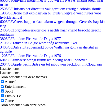
66
06/08
Onlyfans-model met G-cup wil als NASA-ambassadeur naar
maan
25
06/08
Huisarts per direct uit vak gezet om ernstig alcoholmisbruik
19
06/08
Drone met explosieven bij Duits vliegveld voedt vrees voor
hybride aanval
60
06/08
Waterschappen slaan alarm wegens droogte: Gereedschapskist
leeg
24
06/08
Zorgmedewerkster die 's nachts haar vriend bezocht terecht
ontslagen
38
06/08
Random Pics van de Dag #1977
21
05/08
Tanken in België wordt nóg aantrekkelijker
34
05/08
Dirk sluit supermarkt op de Wallen na golf van diefstal en
agressie
12
05/08
Random Pics van de Dag #1976
6
04/08
Kraftwerk brengt ruimteschip terug naar Eindhoven
20
04/08
Apple vecht Britse eis tot inbouwen backdoor in iCloud aan
Laatste items
Laatste items
Toon berichten uit deze thema's
Actueel
Entertainment
Sport
Film & Tv
Games
Toon berichten van deze types