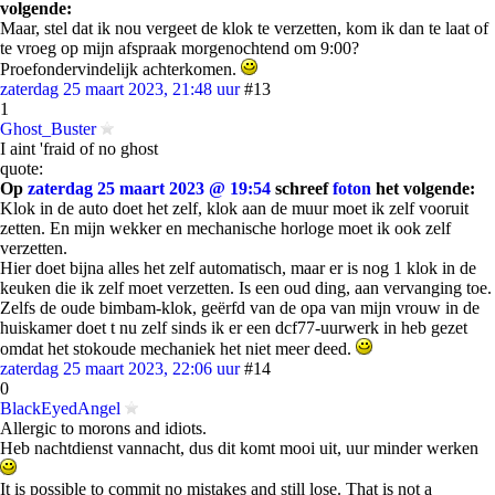
volgende:
Maar, stel dat ik nou vergeet de klok te verzetten, kom ik dan te laat of
te vroeg op mijn afspraak morgenochtend om 9:00?
Proefondervindelijk achterkomen.
zaterdag 25 maart 2023, 21:48 uur
#13
1
Ghost_Buster
I aint 'fraid of no ghost
quote:
Op
zaterdag 25 maart 2023 @ 19:54
schreef
foton
het volgende:
Klok in de auto doet het zelf, klok aan de muur moet ik zelf vooruit
zetten. En mijn wekker en mechanische horloge moet ik ook zelf
verzetten.
Hier doet bijna alles het zelf automatisch, maar er is nog 1 klok in de
keuken die ik zelf moet verzetten. Is een oud ding, aan vervanging toe.
Zelfs de oude bimbam-klok, geërfd van de opa van mijn vrouw in de
huiskamer doet t nu zelf sinds ik er een dcf77-uurwerk in heb gezet
omdat het stokoude mechaniek het niet meer deed.
zaterdag 25 maart 2023, 22:06 uur
#14
0
BlackEyedAngel
Allergic to morons and idiots.
Heb nachtdienst vannacht, dus dit komt mooi uit, uur minder werken
It is possible to commit no mistakes and still lose. That is not a