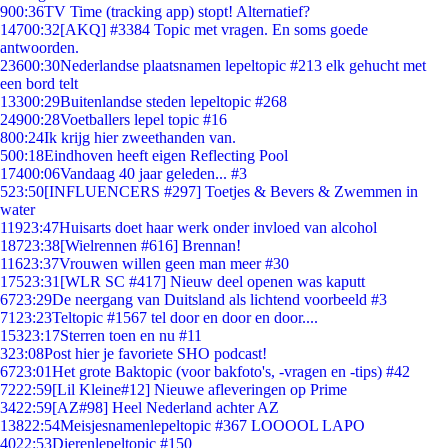
9
00:36
TV Time (tracking app) stopt! Alternatief?
147
00:32
[AKQ] #3384 Topic met vragen. En soms goede
antwoorden.
236
00:30
Nederlandse plaatsnamen lepeltopic #213 elk gehucht met
een bord telt
133
00:29
Buitenlandse steden lepeltopic #268
249
00:28
Voetballers lepel topic #16
8
00:24
Ik krijg hier zweethanden van.
5
00:18
Eindhoven heeft eigen Reflecting Pool
174
00:06
Vandaag 40 jaar geleden... #3
5
23:50
[INFLUENCERS #297] Toetjes & Bevers & Zwemmen in
water
119
23:47
Huisarts doet haar werk onder invloed van alcohol
187
23:38
[Wielrennen #616] Brennan!
116
23:37
Vrouwen willen geen man meer #30
175
23:31
[WLR SC #417] Nieuw deel openen was kaputt
67
23:29
De neergang van Duitsland als lichtend voorbeeld #3
71
23:23
Teltopic #1567 tel door en door en door....
153
23:17
Sterren toen en nu #11
3
23:08
Post hier je favoriete SHO podcast!
67
23:01
Het grote Baktopic (voor bakfoto's, -vragen en -tips) #42
72
22:59
[Lil Kleine#12] Nieuwe afleveringen op Prime
34
22:59
[AZ#98] Heel Nederland achter AZ
138
22:54
Meisjesnamenlepeltopic #367 LOOOOL LAPO
40
22:53
Dierenlepeltopic #150