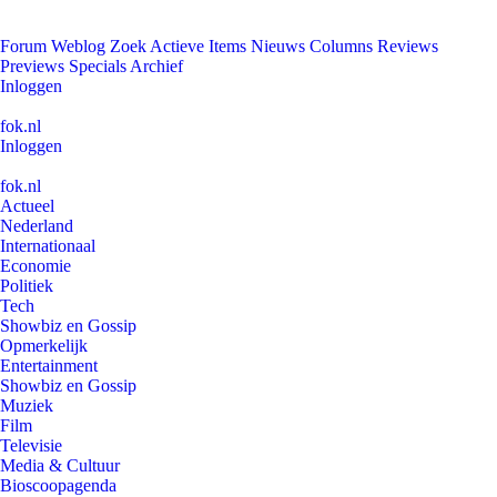
Forum
Weblog
Zoek
Actieve Items
Nieuws
Columns
Reviews
Previews
Specials
Archief
Inloggen
fok.nl
Inloggen
fok.nl
Actueel
Nederland
Internationaal
Economie
Politiek
Tech
Showbiz en Gossip
Opmerkelijk
Entertainment
Showbiz en Gossip
Muziek
Film
Televisie
Media & Cultuur
Bioscoopagenda