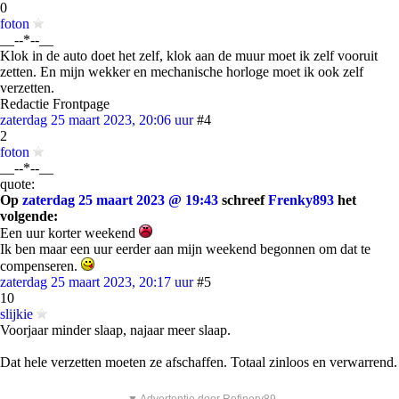
0
foton
__--*--__
Klok in de auto doet het zelf, klok aan de muur moet ik zelf vooruit
zetten. En mijn wekker en mechanische horloge moet ik ook zelf
verzetten.
Redactie Frontpage
zaterdag 25 maart 2023, 20:06 uur
#4
2
foton
__--*--__
quote:
Op
zaterdag 25 maart 2023 @ 19:43
schreef
Frenky893
het
volgende:
Een uur korter weekend
Ik ben maar een uur eerder aan mijn weekend begonnen om dat te
compenseren.
zaterdag 25 maart 2023, 20:17 uur
#5
10
slijkie
Voorjaar minder slaap, najaar meer slaap.
Dat hele verzetten moeten ze afschaffen. Totaal zinloos en verwarrend.