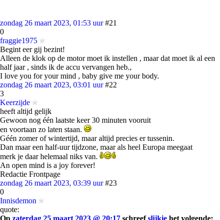
zondag 26 maart 2023, 01:53 uur
#21
0
fraggie1975
Begint eer gij bezint!
Alleen de klok op de motor moet ik instellen , maar dat moet ik al een
half jaar , sinds ik de accu vervangen heb.,
I love you for your mind , baby give me your body.
zondag 26 maart 2023, 03:01 uur
#22
3
Keerzijde
heeft altijd gelijk
Gewoon nog één laatste keer 30 minuten vooruit
en voortaan zo laten staan.
Géén zomer of wintertijd, maar altijd precies er tussenin.
Dan maar een half-uur tijdzone, maar als heel Europa meegaat
merk je daar helemaal niks van.
An open mind is a joy forever!
Redactie Frontpage
zondag 26 maart 2023, 03:39 uur
#23
0
Innisdemon
quote:
Op
zaterdag 25 maart 2023 @ 20:17
schreef
slijkie
het volgende: