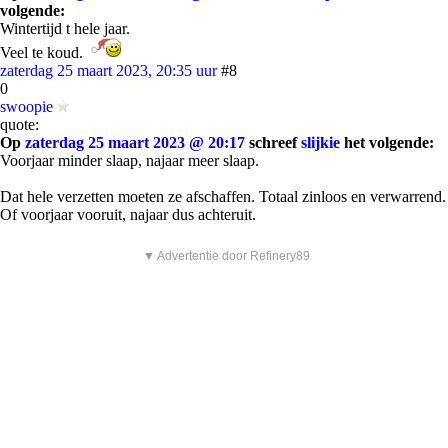
volgende:
Wintertijd t hele jaar.
Veel te koud.
zaterdag 25 maart 2023, 20:35 uur
#8
0
swoopie
quote:
Op
zaterdag 25 maart 2023 @ 20:17
schreef
slijkie
het volgende:
Voorjaar minder slaap, najaar meer slaap.
Dat hele verzetten moeten ze afschaffen. Totaal zinloos en verwarrend.
Of voorjaar vooruit, najaar dus achteruit.
▼ Advertentie door Refinery89