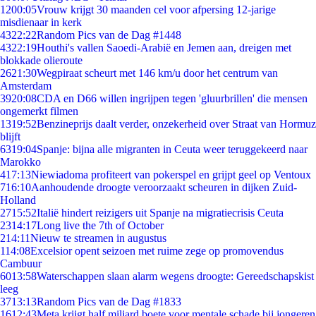
12
00:05
Vrouw krijgt 30 maanden cel voor afpersing 12-jarige
misdienaar in kerk
43
22:22
Random Pics van de Dag #1448
43
22:19
Houthi's vallen Saoedi-Arabië en Jemen aan, dreigen met
blokkade olieroute
26
21:30
Wegpiraat scheurt met 146 km/u door het centrum van
Amsterdam
39
20:08
CDA en D66 willen ingrijpen tegen 'gluurbrillen' die mensen
ongemerkt filmen
13
19:52
Benzineprijs daalt verder, onzekerheid over Straat van Hormuz
blijft
63
19:04
Spanje: bijna alle migranten in Ceuta weer teruggekeerd naar
Marokko
4
17:13
Niewiadoma profiteert van pokerspel en grijpt geel op Ventoux
7
16:10
Aanhoudende droogte veroorzaakt scheuren in dijken Zuid-
Holland
27
15:52
Italië hindert reizigers uit Spanje na migratiecrisis Ceuta
23
14:17
Long live the 7th of October
2
14:11
Nieuw te streamen in augustus
1
14:08
Excelsior opent seizoen met ruime zege op promovendus
Cambuur
60
13:58
Waterschappen slaan alarm wegens droogte: Gereedschapskist
leeg
37
13:13
Random Pics van de Dag #1833
16
12:43
Meta krijgt half miljard boete voor mentale schade bij jongeren