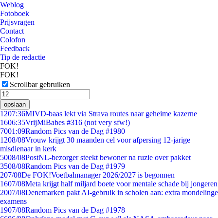
Weblog
Fotoboek
Prijsvragen
Contact
Colofon
Feedback
Tip de redactie
FOK!
FOK!
Scrollbar gebruiken
opslaan
12
07:36
MIVD-baas lekt via Strava routes naar geheime kazerne
16
06:35
VrijMiBabes #316 (not very sfw!)
70
01:09
Random Pics van de Dag #1980
12
08/08
Vrouw krijgt 30 maanden cel voor afpersing 12-jarige
misdienaar in kerk
50
08/08
PostNL-bezorger steekt bewoner na ruzie over pakket
35
08/08
Random Pics van de Dag #1979
2
07/08
De FOK!Voetbalmanager 2026/2027 is begonnen
16
07/08
Meta krijgt half miljard boete voor mentale schade bij jongeren
20
07/08
Denemarken pakt AI-gebruik in scholen aan: extra mondelinge
examens
19
07/08
Random Pics van de Dag #1978