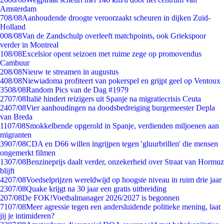
Amsterdam
7
08/08
Aanhoudende droogte veroorzaakt scheuren in dijken Zuid-
Holland
0
08/08
Van de Zandschulp overleeft matchpoints, ook Griekspoor
verder in Montreal
1
08/08
Excelsior opent seizoen met ruime zege op promovendus
Cambuur
2
08/08
Nieuw te streamen in augustus
4
08/08
Niewiadoma profiteert van pokerspel en grijpt geel op Ventoux
35
08/08
Random Pics van de Dag #1979
27
07/08
Italië hindert reizigers uit Spanje na migratiecrisis Ceuta
24
07/08
Vier aanhoudingen na doodsbedreiging burgemeester Depla
van Breda
11
07/08
Smokkelbende opgerold in Spanje, verdienden miljoenen aan
migranten
39
07/08
CDA en D66 willen ingrijpen tegen 'gluurbrillen' die mensen
ongemerkt filmen
13
07/08
Benzineprijs daalt verder, onzekerheid over Straat van Hormuz
blijft
42
07/08
Voedselprijzen wereldwijd op hoogste niveau in ruim drie jaar
23
07/08
Quake krijgt na 30 jaar een gratis uitbreiding
2
07/08
De FOK!Voetbalmanager 2026/2027 is begonnen
71
07/08
Meer agressie tegen een andersluidende politieke mening, laat
jij je intimideren?