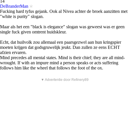
14
DeBranderMan
Fucking hard tyfus gejank. Ook al Nivea achter de broek aanzitten met
"white is purity" slogan.
Maar als het een "black is elegance" slogan was geweest was er geen
single fuck given omtrent huidskleur.
Echt, dat huilvolk zou allemaal een paarsgezwel aan hun kringspier
moeten krijgen dat godsgruwelijk jeukt. Dan zullen ze eens ECHT
afzien ervaren.
Mind precedes all mental states. Mind is their chief; they are all mind-
wrought. If with an impure mind a person speaks or acts suffering
follows him like the wheel that follows the foot of the ox.
▼ Advertentie door Refinery89