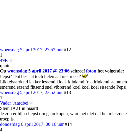
woensdag 5 april 2017, 23:52 uur
#12
1
49R
quote:
Op
woensdag 5 april 2017 @ 23:06
schreef
foton
het volgende:
Pepsi? Dat bestaat toch helemaal niet meer?
Likkebaardend lekker lessend kloek klinkend fris drInkend stemmen
smerend razend flitsend snel vibrerend koel koel koel sissende Pepsi
woensdag 5 april 2017, 23:52 uur
#13
1
Vader_Aardbei
Stem JA21 in maart!
Je zou er bijna Pepsi om gaan kopen, ware het niet dat het mierzoete
troep is.
donderdag 6 april 2017, 00:16 uur
#14
4