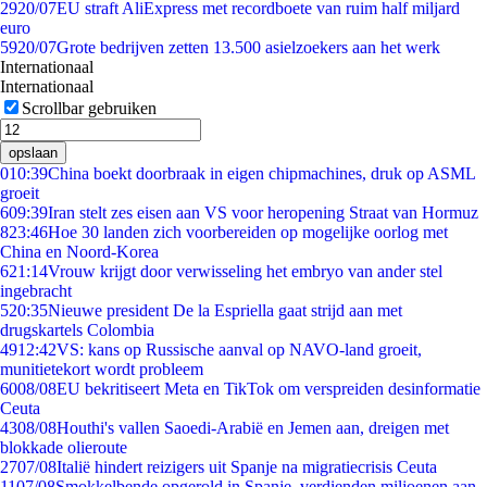
29
20/07
EU straft AliExpress met recordboete van ruim half miljard
euro
59
20/07
Grote bedrijven zetten 13.500 asielzoekers aan het werk
Internationaal
Internationaal
Scrollbar gebruiken
opslaan
0
10:39
China boekt doorbraak in eigen chipmachines, druk op ASML
groeit
6
09:39
Iran stelt zes eisen aan VS voor heropening Straat van Hormuz
8
23:46
Hoe 30 landen zich voorbereiden op mogelijke oorlog met
China en Noord-Korea
6
21:14
Vrouw krijgt door verwisseling het embryo van ander stel
ingebracht
5
20:35
Nieuwe president De la Espriella gaat strijd aan met
drugskartels Colombia
49
12:42
VS: kans op Russische aanval op NAVO-land groeit,
munitietekort wordt probleem
60
08/08
EU bekritiseert Meta en TikTok om verspreiden desinformatie
Ceuta
43
08/08
Houthi's vallen Saoedi-Arabië en Jemen aan, dreigen met
blokkade olieroute
27
07/08
Italië hindert reizigers uit Spanje na migratiecrisis Ceuta
11
07/08
Smokkelbende opgerold in Spanje, verdienden miljoenen aan