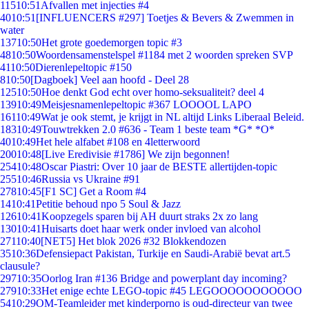
115
10:51
Afvallen met injecties #4
40
10:51
[INFLUENCERS #297] Toetjes & Bevers & Zwemmen in
water
137
10:50
Het grote goedemorgen topic #3
48
10:50
Woordensamenstelspel #1184 met 2 woorden spreken SVP
41
10:50
Dierenlepeltopic #150
8
10:50
[Dagboek] Veel aan hoofd - Deel 28
125
10:50
Hoe denkt God echt over homo-seksualiteit? deel 4
139
10:49
Meisjesnamenlepeltopic #367 LOOOOL LAPO
161
10:49
Wat je ook stemt, je krijgt in NL altijd Links Liberaal Beleid.
183
10:49
Touwtrekken 2.0 #636 - Team 1 beste team *G* *O*
40
10:49
Het hele alfabet #108 en 4letterwoord
200
10:48
[Live Eredivisie #1786] We zijn begonnen!
254
10:48
Oscar Piastri: Over 10 jaar de BESTE allertijden-topic
255
10:46
Russia vs Ukraine #91
278
10:45
[F1 SC] Get a Room #4
14
10:41
Petitie behoud npo 5 Soul & Jazz
126
10:41
Koopzegels sparen bij AH duurt straks 2x zo lang
130
10:41
Huisarts doet haar werk onder invloed van alcohol
271
10:40
[NET5] Het blok 2026 #32 Blokkendozen
35
10:36
Defensiepact Pakistan, Turkije en Saudi-Arabië bevat art.5
clausule?
297
10:35
Oorlog Iran #136 Bridge and powerplant day incoming?
279
10:33
Het enige echte LEGO-topic #45 LEGOOOOOOOOOOO
54
10:29
OM-Teamleider met kinderporno is oud-directeur van twee