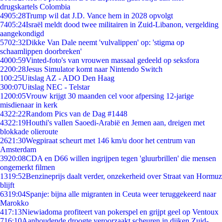
drugskartels Colombia
49
05:28
Trump wil dat J.D. Vance hem in 2028 opvolgt
74
05:24
Israël meldt dood twee militairen in Zuid-Libanon, vergelding
aangekondigd
57
02:32
Dikke Van Dale neemt 'vulvalippen' op: 'stigma op
schaamlippen doorbreken'
40
00:59
Vinted-foto's van vrouwen massaal gedeeld op seksfora
22
00:28
Jesus Simulator komt naar Nintendo Switch
1
00:25
Uitslag AZ - ADO Den Haag
3
00:07
Uitslag NEC - Telstar
12
00:05
Vrouw krijgt 30 maanden cel voor afpersing 12-jarige
misdienaar in kerk
43
22:22
Random Pics van de Dag #1448
43
22:19
Houthi's vallen Saoedi-Arabië en Jemen aan, dreigen met
blokkade olieroute
26
21:30
Wegpiraat scheurt met 146 km/u door het centrum van
Amsterdam
39
20:08
CDA en D66 willen ingrijpen tegen 'gluurbrillen' die mensen
ongemerkt filmen
13
19:52
Benzineprijs daalt verder, onzekerheid over Straat van Hormuz
blijft
63
19:04
Spanje: bijna alle migranten in Ceuta weer teruggekeerd naar
Marokko
4
17:13
Niewiadoma profiteert van pokerspel en grijpt geel op Ventoux
7
16:10
Aanhoudende droogte veroorzaakt scheuren in dijken Zuid-