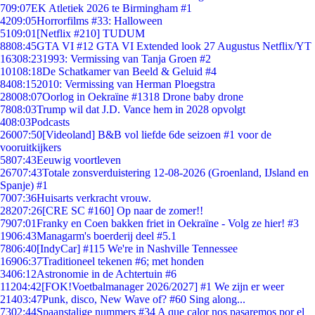
7
09:07
EK Atletiek 2026 te Birmingham #1
42
09:05
Horrorfilms #33: Halloween
51
09:01
[Netflix #210] TUDUM
88
08:45
GTA VI #12 GTA VI Extended look 27 Augustus Netflix/YT
163
08:23
1993: Vermissing van Tanja Groen #2
101
08:18
De Schatkamer van Beeld & Geluid #4
84
08:15
2010: Vermissing van Herman Ploegstra
280
08:07
Oorlog in Oekraïne #1318 Drone baby drone
78
08:03
Trump wil dat J.D. Vance hem in 2028 opvolgt
4
08:03
Podcasts
260
07:50
[Videoland] B&B vol liefde 6de seizoen #1 voor de
vooruitkijkers
58
07:43
Eeuwig voortleven
267
07:43
Totale zonsverduistering 12-08-2026 (Groenland, IJsland en
Spanje) #1
70
07:36
Huisarts verkracht vrouw.
282
07:26
[CRE SC #160] Op naar de zomer!!
79
07:01
Franky en Coen bakken friet in Oekraïne - Volg ze hier! #3
19
06:43
Managarm's boerderij deel #5.1
78
06:40
[IndyCar] #115 We're in Nashville Tennessee
169
06:37
Traditioneel tekenen #6; met honden
34
06:12
Astronomie in de Achtertuin #6
112
04:42
[FOK!Voetbalmanager 2026/2027] #1 We zijn er weer
214
03:47
Punk, disco, New Wave of? #60 Sing along...
73
02:44
Spaanstalige nummers #34 A que calor nos pasaremos por el