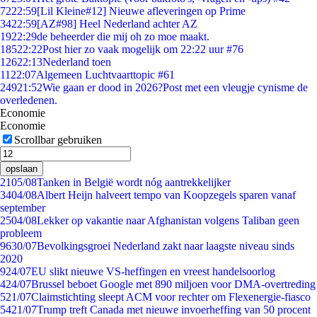
72
22:59
[Lil Kleine#12] Nieuwe afleveringen op Prime
34
22:59
[AZ#98] Heel Nederland achter AZ
19
22:29
de beheerder die mij oh zo moe maakt.
185
22:22
Post hier zo vaak mogelijk om 22:22 uur #76
126
22:13
Nederland toen
11
22:07
Algemeen Luchtvaarttopic #61
249
21:52
Wie gaan er dood in 2026?Post met een vleugje cynisme de
overledenen.
Economie
Economie
Scrollbar gebruiken
opslaan
21
05/08
Tanken in België wordt nóg aantrekkelijker
34
04/08
Albert Heijn halveert tempo van Koopzegels sparen vanaf
september
25
04/08
Lekker op vakantie naar Afghanistan volgens Taliban geen
probleem
96
30/07
Bevolkingsgroei Nederland zakt naar laagste niveau sinds
2020
9
24/07
EU slikt nieuwe VS-heffingen en vreest handelsoorlog
4
24/07
Brussel beboet Google met 890 miljoen voor DMA-overtreding
5
21/07
Claimstichting sleept ACM voor rechter om Flexenergie-fiasco
54
21/07
Trump treft Canada met nieuwe invoerheffing van 50 procent