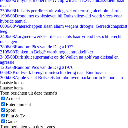
66
06/08
Onlyfans-model met G-cup wil als NASA-ambassadeur naar
maan
25
06/08
Huisarts per direct uit vak gezet om ernstig alcoholmisbruik
19
06/08
Drone met explosieven bij Duits vliegveld voedt vrees voor
hybride aanval
60
06/08
Waterschappen slaan alarm wegens droogte: Gereedschapskist
leeg
24
06/08
Zorgmedewerkster die 's nachts haar vriend bezocht terecht
ontslagen
38
06/08
Random Pics van de Dag #1977
21
05/08
Tanken in België wordt nóg aantrekkelijker
34
05/08
Dirk sluit supermarkt op de Wallen na golf van diefstal en
agressie
12
05/08
Random Pics van de Dag #1976
6
04/08
Kraftwerk brengt ruimteschip terug naar Eindhoven
20
04/08
Apple vecht Britse eis tot inbouwen backdoor in iCloud aan
Laatste items
Laatste items
Toon berichten uit deze thema's
Actueel
Entertainment
Sport
Film & Tv
Games
Toon berichten van deze types