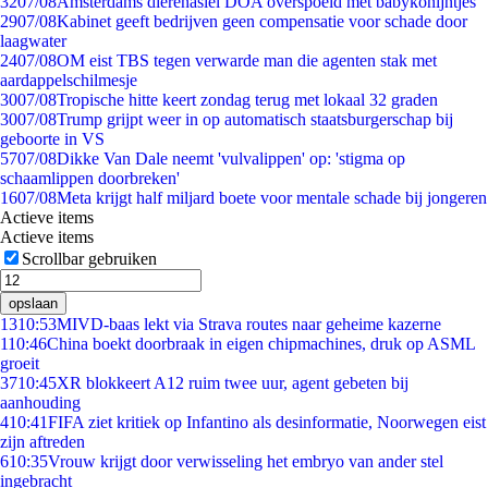
32
07/08
Amsterdams dierenasiel DOA overspoeld met babykonijntjes
29
07/08
Kabinet geeft bedrijven geen compensatie voor schade door
laagwater
24
07/08
OM eist TBS tegen verwarde man die agenten stak met
aardappelschilmesje
30
07/08
Tropische hitte keert zondag terug met lokaal 32 graden
30
07/08
Trump grijpt weer in op automatisch staatsburgerschap bij
geboorte in VS
57
07/08
Dikke Van Dale neemt 'vulvalippen' op: 'stigma op
schaamlippen doorbreken'
16
07/08
Meta krijgt half miljard boete voor mentale schade bij jongeren
Actieve items
Actieve items
Scrollbar gebruiken
opslaan
13
10:53
MIVD-baas lekt via Strava routes naar geheime kazerne
1
10:46
China boekt doorbraak in eigen chipmachines, druk op ASML
groeit
37
10:45
XR blokkeert A12 ruim twee uur, agent gebeten bij
aanhouding
4
10:41
FIFA ziet kritiek op Infantino als desinformatie, Noorwegen eist
zijn aftreden
6
10:35
Vrouw krijgt door verwisseling het embryo van ander stel
ingebracht