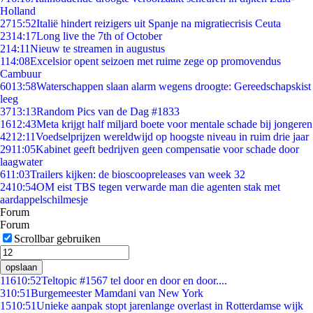
Holland
27
15:52
Italië hindert reizigers uit Spanje na migratiecrisis Ceuta
23
14:17
Long live the 7th of October
2
14:11
Nieuw te streamen in augustus
1
14:08
Excelsior opent seizoen met ruime zege op promovendus
Cambuur
60
13:58
Waterschappen slaan alarm wegens droogte: Gereedschapskist
leeg
37
13:13
Random Pics van de Dag #1833
16
12:43
Meta krijgt half miljard boete voor mentale schade bij jongeren
42
12:11
Voedselprijzen wereldwijd op hoogste niveau in ruim drie jaar
29
11:05
Kabinet geeft bedrijven geen compensatie voor schade door
laagwater
6
11:03
Trailers kijken: de bioscoopreleases van week 32
24
10:54
OM eist TBS tegen verwarde man die agenten stak met
aardappelschilmesje
Forum
Forum
Scrollbar gebruiken
opslaan
116
10:52
Teltopic #1567 tel door en door en door....
3
10:51
Burgemeester Mamdani van New York
15
10:51
Unieke aanpak stopt jarenlange overlast in Rotterdamse wijk