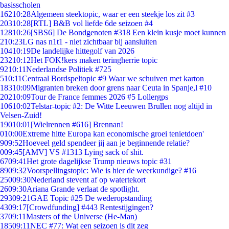
basisscholen
162
10:28
Algemeen steektopic, waar er een steekje los zit #3
203
10:28
[RTL] B&B vol liefde 6de seizoen #4
128
10:26
[SBS6] De Bondgenoten #318 Een klein kusje moet kunnen
2
10:23
LG nas n1t1 - niet zichtbaar bij aansluiten
104
10:19
De landelijke hittegolf van 2026
232
10:12
Het FOK!kers maken teringherrie topic
92
10:11
Nederlandse Politiek #725
5
10:11
Centraal Bordspeltopic #9 Waar we schuiven met karton
183
10:09
Migranten breken door grens naar Ceuta in Spanje,l #10
202
10:09
Tour de France femmes 2026 #5 Lollergps
106
10:02
Telstar-topic #2: De Witte Leeuwen Brullen nog altijd in
Velsen-Zuid!
190
10:01
[Wielrennen #616] Brennan!
0
10:00
Extreme hitte Europa kan economische groei tenietdoen'
9
09:52
Hoeveel geld spendeer jij aan je beginnende relatie?
0
09:45
[AMV] VS #1313 Lying sack of shit.
67
09:41
Het grote dagelijkse Trump nieuws topic #31
89
09:32
Voorspellingstopic: Wie is hier de weerkundige? #16
250
09:30
Nederland stevent af op watertekort
26
09:30
Ariana Grande verlaat de spotlight.
293
09:21
GAE Topic #25 De wederopstanding
43
09:17
[Crowdfunding] #443 Rentestijgingen?
37
09:11
Masters of the Universe (He-Man)
185
09:11
NEC #77: Wat een seizoen is dit zeg