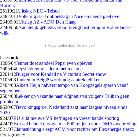
Hormuz
251
19:21
Uitslag NEC - Telstar
248
22:13
Vollering slaat dubbelslag in Nice en neemt geel over
234
00:01
Uitslag AZ - ADO Den Haag
224
09:50
Nachtelijk gebiedsverbod brengt rust terug in Rotterdamse
wijk
▼ Advertentie door Refinery89
Lees ook
12
06/04
Jenner doet aandeel Pepsi even opleven
26
05/04
Pepsi erkent miskleun met reclame
22
01/12
Burger voor Kendall na Victoria's Secret-show
21
05/08
Tanken in België wordt nóg aantrekkelijker
34
04/08
Albert Heijn halveert tempo van Koopzegels sparen vanaf
september
25
04/08
Lekker op vakantie naar Afghanistan volgens Taliban geen
probleem
96
30/07
Bevolkingsgroei Nederland zakt naar laagste niveau sinds
2020
9
24/07
EU slikt nieuwe VS-heffingen en vreest handelsoorlog
4
24/07
Brussel beboet Google met 890 miljoen voor DMA-overtreding
5
21/07
Claimstichting sleept ACM voor rechter om Flexenergie-fiasco
Font-grootte: