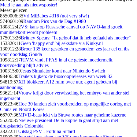
Meld je aan als nieuwsposter!
Meest gelezen
85500
06:35
VrijMiBabes #316 (not very sfw!)
57406
01:09
Random Pics van de Dag #1980
1808
12:42
VS: kans op Russische aanval op NAVO-land groeit,
munitietekort wordt probleem
1750
13:26
Britney Spears: "Ik geloof dat ik heb gefaald als moeder"
1533
20:11
Geen 'happy end' bij seksdate via Kinky.nl
1309
12:28
Broer 135 keer gestoken en gesneden: zes jaar cel en tbs
voor doodslag Gouda
1098
12:17
RIVM vindt PFAS in al de geteste moedermelk,
borstvoeding blijft advies
1003
15:00
Jesus Simulator komt naar Nintendo Switch
984
06:30
Trailers kijken: de bioscoopreleases van week 32
948
19:57
XR blokkeert A12 ruim twee uur, agent gebeten bij
aanhouding
936
21:14
Vrouw krijgt door verwisseling het embryo van ander stel
ingebracht
899
23:46
Hoe 30 landen zich voorbereiden op mogelijke oorlog met
China en Noord-Korea
667
07:36
MIVD-baas lekt via Strava routes naar geheime kazerne
552
20:35
Nieuwe president De la Espriella gaat strijd aan met
drugskartels Colombia
382
22:11
Uitslag PSV - Fortuna Sittard
259
09:39
Iran stelt zes eisen aan VS voor heropening Straat van