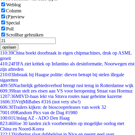
Weblog
Column
(P)review
Special
Poll
Scrollbar gebruiken
opslaan
1
10:39
China boekt doorbraak in eigen chipmachines, druk op ASML
groeit
4
10:24
FIFA ziet kritiek op Infantino als desinformatie, Noorwegen eist
zijn aftreden
2
10:03
Inbraak bij Haagse politie: dieven betrapt bij stelen illegale
sigaretten
4
09:50
Nachtelijk gebiedsverbod brengt rust terug in Rotterdamse wijk
6
09:39
Iran stelt zes eisen aan VS voor heropening Straat van Hormuz
12
07:36
MIVD-baas lekt via Strava routes naar geheime kazerne
16
06:35
VrijMiBabes #316 (not very sfw!)
6
06:30
Trailers kijken: de bioscoopreleases van week 32
70
01:09
Random Pics van de Dag #1980
1
00:01
Uitslag AZ - ADO Den Haag
8
23:46
Hoe 30 landen zich voorbereiden op mogelijke oorlog met
China en Noord-Korea
3
22:13
Vollering slaat dubbelslag in Nice en neemt geel over