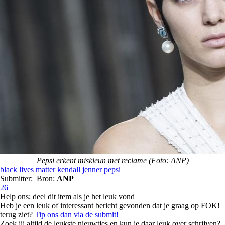
Pepsi erkent miskleun met reclame (Foto: ANP)
black lives matter
kendall jenner
pepsi
Submitter:
Bron:
ANP
26
Help ons; deel dit item als je het leuk vond
Heb je een leuk of interessant bericht gevonden dat je graag op FOK!
terug ziet?
Tip ons dan via de submit!
Zoek jij altijd de leukste nieuwtjes en kun je daar leuk over schrijven?