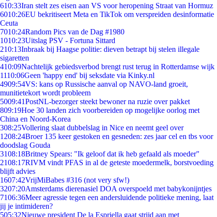
6
10:33
Iran stelt zes eisen aan VS voor heropening Straat van Hormuz
60
10:26
EU bekritiseert Meta en TikTok om verspreiden desinformatie
Ceuta
70
10:24
Random Pics van de Dag #1980
10
10:23
Uitslag PSV - Fortuna Sittard
2
10:13
Inbraak bij Haagse politie: dieven betrapt bij stelen illegale
sigaretten
4
10:09
Nachtelijk gebiedsverbod brengt rust terug in Rotterdamse wijk
11
10:06
Geen 'happy end' bij seksdate via Kinky.nl
49
09:54
VS: kans op Russische aanval op NAVO-land groeit,
munitietekort wordt probleem
50
09:41
PostNL-bezorger steekt bewoner na ruzie over pakket
8
09:19
Hoe 30 landen zich voorbereiden op mogelijke oorlog met
China en Noord-Korea
3
08:25
Vollering slaat dubbelslag in Nice en neemt geel over
12
08:24
Broer 135 keer gestoken en gesneden: zes jaar cel en tbs voor
doodslag Gouda
31
08:18
Britney Spears: "Ik geloof dat ik heb gefaald als moeder"
21
08:17
RIVM vindt PFAS in al de geteste moedermelk, borstvoeding
blijft advies
16
07:42
VrijMiBabes #316 (not very sfw!)
32
07:20
Amsterdams dierenasiel DOA overspoeld met babykonijntjes
71
06:36
Meer agressie tegen een andersluidende politieke mening, laat
jij je intimideren?
5
05:32
Nieuwe president De la Espriella gaat strijd aan met