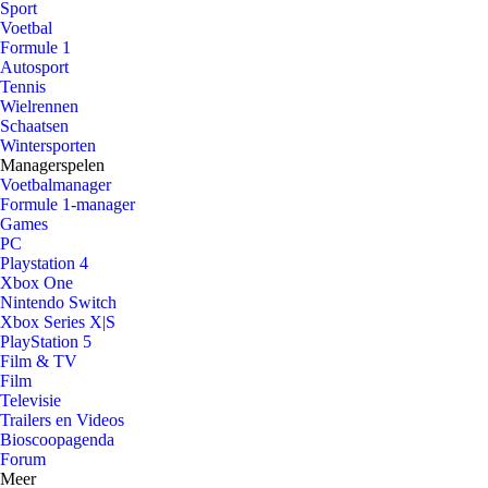
Sport
Voetbal
Formule 1
Autosport
Tennis
Wielrennen
Schaatsen
Wintersporten
Managerspelen
Voetbalmanager
Formule 1-manager
Games
PC
Playstation 4
Xbox One
Nintendo Switch
Xbox Series X|S
PlayStation 5
Film & TV
Film
Televisie
Trailers en Videos
Bioscoopagenda
Forum
Meer