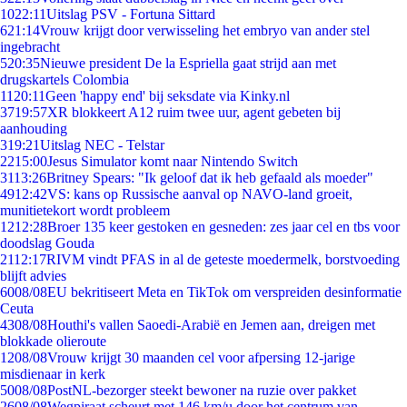
10
22:11
Uitslag PSV - Fortuna Sittard
6
21:14
Vrouw krijgt door verwisseling het embryo van ander stel
ingebracht
5
20:35
Nieuwe president De la Espriella gaat strijd aan met
drugskartels Colombia
11
20:11
Geen 'happy end' bij seksdate via Kinky.nl
37
19:57
XR blokkeert A12 ruim twee uur, agent gebeten bij
aanhouding
3
19:21
Uitslag NEC - Telstar
22
15:00
Jesus Simulator komt naar Nintendo Switch
31
13:26
Britney Spears: "Ik geloof dat ik heb gefaald als moeder"
49
12:42
VS: kans op Russische aanval op NAVO-land groeit,
munitietekort wordt probleem
12
12:28
Broer 135 keer gestoken en gesneden: zes jaar cel en tbs voor
doodslag Gouda
21
12:17
RIVM vindt PFAS in al de geteste moedermelk, borstvoeding
blijft advies
60
08/08
EU bekritiseert Meta en TikTok om verspreiden desinformatie
Ceuta
43
08/08
Houthi's vallen Saoedi-Arabië en Jemen aan, dreigen met
blokkade olieroute
12
08/08
Vrouw krijgt 30 maanden cel voor afpersing 12-jarige
misdienaar in kerk
50
08/08
PostNL-bezorger steekt bewoner na ruzie over pakket
26
08/08
Wegpiraat scheurt met 146 km/u door het centrum van