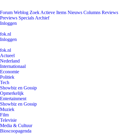
Forum
Weblog
Zoek
Actieve Items
Nieuws
Columns
Reviews
Previews
Specials
Archief
Inloggen
fok.nl
Inloggen
fok.nl
Actueel
Nederland
Internationaal
Economie
Politiek
Tech
Showbiz en Gossip
Opmerkelijk
Entertainment
Showbiz en Gossip
Muziek
Film
Televisie
Media & Cultuur
Bioscoopagenda