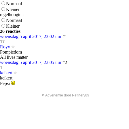
Normaal
Kleiner
regelhoogte :
Normaal
Kleiner
26 reacties
woensdag 5 april 2017, 23:02 uur
#1
17
Royy
Pompiedom
All lives matter
woensdag 5 april 2017, 23:05 uur
#2
1
keikert
keikert
Pepsi
▼ Advertentie door Refinery89