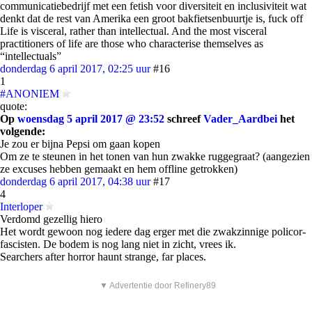
communicatiebedrijf met een fetish voor diversiteit en inclusiviteit wat
denkt dat de rest van Amerika een groot bakfietsenbuurtje is, fuck off
Life is visceral, rather than intellectual. And the most visceral
practitioners of life are those who characterise themselves as
“intellectuals”
donderdag 6 april 2017, 02:25 uur
#16
1
#ANONIEM
quote:
Op
woensdag 5 april 2017 @ 23:52
schreef
Vader_Aardbei
het
volgende:
Je zou er bijna Pepsi om gaan kopen
Om ze te steunen in het tonen van hun zwakke ruggegraat? (aangezien
ze excuses hebben gemaakt en hem offline getrokken)
donderdag 6 april 2017, 04:38 uur
#17
4
Interloper
Verdomd gezellig hiero
Het wordt gewoon nog iedere dag erger met die zwakzinnige policor-
fascisten. De bodem is nog lang niet in zicht, vrees ik.
Searchers after horror haunt strange, far places.
▼ Advertentie door Refinery89