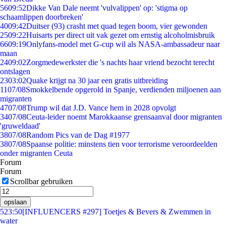
56
09:52
Dikke Van Dale neemt 'vulvalippen' op: 'stigma op
schaamlippen doorbreken'
40
09:42
Duitser (93) crasht met quad tegen boom, vier gewonden
25
09:22
Huisarts per direct uit vak gezet om ernstig alcoholmisbruik
66
09:19
Onlyfans-model met G-cup wil als NASA-ambassadeur naar
maan
24
09:02
Zorgmedewerkster die 's nachts haar vriend bezocht terecht
ontslagen
23
03:02
Quake krijgt na 30 jaar een gratis uitbreiding
11
07/08
Smokkelbende opgerold in Spanje, verdienden miljoenen aan
migranten
47
07/08
Trump wil dat J.D. Vance hem in 2028 opvolgt
34
07/08
Ceuta-leider noemt Marokkaanse grensaanval door migranten
'gruweldaad'
38
07/08
Random Pics van de Dag #1977
38
07/08
Spaanse politie: minstens tien voor terrorisme veroordeelden
onder migranten Ceuta
Forum
Forum
Scrollbar gebruiken
opslaan
5
23:50
[INFLUENCERS #297] Toetjes & Bevers & Zwemmen in
water