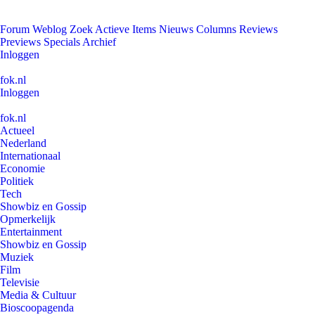
Forum
Weblog
Zoek
Actieve Items
Nieuws
Columns
Reviews
Previews
Specials
Archief
Inloggen
fok.nl
Inloggen
fok.nl
Actueel
Nederland
Internationaal
Economie
Politiek
Tech
Showbiz en Gossip
Opmerkelijk
Entertainment
Showbiz en Gossip
Muziek
Film
Televisie
Media & Cultuur
Bioscoopagenda