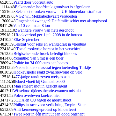
65
20:53
Paard door voorruit auto
111
14:48
Balkenende: hoofdstuk grondwet is afgesloten
155
16:23
Seks met dronken vrouw in UK binnenkort strafbaar
300
19:03
VGZ wil Mekkabedevaart vergoeden
130
00:48
Ongepland zwanger? De familie schiet met alarmpistool
94
11:26
Van 10 cent naar 8 ton
191
11:10
Zwangere vrouw van fiets geschopt
259
18:21
Rookverbod per 1 juli 2008 in de horeca
24
10:25
Elke September
48
20:39
Celstraf voor seks en wangedrag in vliegtuig
224
18:40
'Totaal rookvrije horeca in het verschiet'
76
12:02
Belgische onderbroek beledigt hindoes
84
14:06
Yolanthe: 'Jan Smit is een boer'
38
09:42
Politie int 34.000 euro aan boetes
234
12:29
Nederlanders massaal tegen toetreding Turkije
86
10:20
Hockeyspeler raakt zwaargewond op veld
125
18:14
77-jarige randt zeven meisjes aan
111
23:58
Bloed vloeit bij Gumball 3000
65
21:01
Man smeert snot in gezicht agent
40
13:11
Wisseltruc tijdens theorie-examen mislukt
47
21:52
Polen overleven koelcel niet
347
17:25
CDA en CU tegen de abortusboot
42
14:38
Philips in race voor verlichting Empire State
65
12:09
Anti-kernenergieprotest op kinderfeest
67
11:47
Twee keer in één minuut aan dood ontsnapt