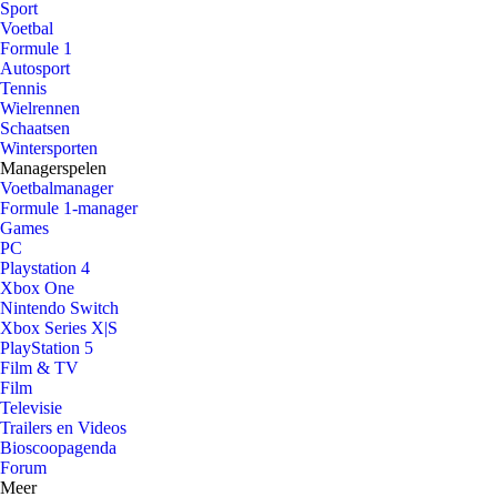
Sport
Voetbal
Formule 1
Autosport
Tennis
Wielrennen
Schaatsen
Wintersporten
Managerspelen
Voetbalmanager
Formule 1-manager
Games
PC
Playstation 4
Xbox One
Nintendo Switch
Xbox Series X|S
PlayStation 5
Film & TV
Film
Televisie
Trailers en Videos
Bioscoopagenda
Forum
Meer