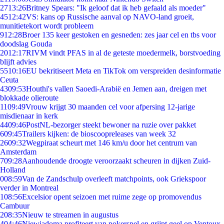
27
13:26
Britney Spears: "Ik geloof dat ik heb gefaald als moeder"
45
12:42
VS: kans op Russische aanval op NAVO-land groeit,
munitietekort wordt probleem
9
12:28
Broer 135 keer gestoken en gesneden: zes jaar cel en tbs voor
doodslag Gouda
20
12:17
RIVM vindt PFAS in al de geteste moedermelk, borstvoeding
blijft advies
55
10:16
EU bekritiseert Meta en TikTok om verspreiden desinformatie
Ceuta
43
09:53
Houthi's vallen Saoedi-Arabië en Jemen aan, dreigen met
blokkade olieroute
11
09:49
Vrouw krijgt 30 maanden cel voor afpersing 12-jarige
misdienaar in kerk
44
09:46
PostNL-bezorger steekt bewoner na ruzie over pakket
6
09:45
Trailers kijken: de bioscoopreleases van week 32
26
09:32
Wegpiraat scheurt met 146 km/u door het centrum van
Amsterdam
7
09:28
Aanhoudende droogte veroorzaakt scheuren in dijken Zuid-
Holland
0
08:59
Van de Zandschulp overleeft matchpoints, ook Griekspoor
verder in Montreal
1
08:56
Excelsior opent seizoen met ruime zege op promovendus
Cambuur
2
08:35
Nieuw te streamen in augustus
4
04:46
Niewiadoma profiteert van pokerspel en grijpt geel op Ventoux