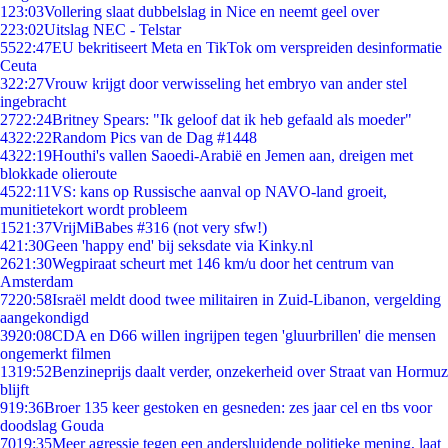
1
23:03
Vollering slaat dubbelslag in Nice en neemt geel over
2
23:02
Uitslag NEC - Telstar
55
22:47
EU bekritiseert Meta en TikTok om verspreiden desinformatie
Ceuta
3
22:27
Vrouw krijgt door verwisseling het embryo van ander stel
ingebracht
27
22:24
Britney Spears: "Ik geloof dat ik heb gefaald als moeder"
43
22:22
Random Pics van de Dag #1448
43
22:19
Houthi's vallen Saoedi-Arabië en Jemen aan, dreigen met
blokkade olieroute
45
22:11
VS: kans op Russische aanval op NAVO-land groeit,
munitietekort wordt probleem
15
21:37
VrijMiBabes #316 (not very sfw!)
4
21:30
Geen 'happy end' bij seksdate via Kinky.nl
26
21:30
Wegpiraat scheurt met 146 km/u door het centrum van
Amsterdam
72
20:58
Israël meldt dood twee militairen in Zuid-Libanon, vergelding
aangekondigd
39
20:08
CDA en D66 willen ingrijpen tegen 'gluurbrillen' die mensen
ongemerkt filmen
13
19:52
Benzineprijs daalt verder, onzekerheid over Straat van Hormuz
blijft
9
19:36
Broer 135 keer gestoken en gesneden: zes jaar cel en tbs voor
doodslag Gouda
70
19:35
Meer agressie tegen een andersluidende politieke mening, laat