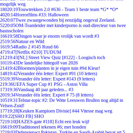
mogelijk weg
180
20:19
Touwtrekken 2.0 #636 - Team 1 beste team *G* *O*
40
20:14
Horrorfilms #33: Halloween
26
20:07
Twee zwaargewonden bij eenzijdig ongeval Zeeland.
52
20:05
OM-Teamleider met kinderporno is oud-directeur van twee
basisscholen
166
19:58
Dingen waar je enorm vrolijk van wordt #3
25
19:56
Natuur en Wild
16
19:54
Radio 2 #145 Ruud 66
47
19:47
[Netflix #210] TUDUM
212
19:43
[NL] Street View Quiz [#122] - Loogisch toch
101
19:43
De landelijke hittegolf van 2026
214
19:42
Bloemen/planten in je eigen tuin #94 Kleur!
148
19:42
Verander één letter: Expert #91 (10 letters)
55
19:39
Verander één letter: Expert #143 (9 letters)
2
19:36
UEFA Super Cup #1 PSG - Aston Villa
173
19:36
Vandaag 40 jaar geleden... #3
20
19:34
Verander één letter. Expert # 75 (8 letters)
105
19:31
Telstar-topic #2: De Witte Leeuwen Brullen nog altijd in
Velsen-Zuid!
177
19:28
[Keuken Kampioen Divisie] #44 Vitesse mag weg
0
19:22
[SHO FB] SHO
72
19:10
[HAZES-gate #118] Echt een leuk wijf
166
19:09
Traditioneel tekenen #6; met honden
27
19:03
Defensiepact Pakistan, Turkije en Saudi-Arabië bevat art.5