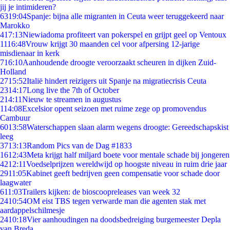
jij je intimideren?
63
19:04
Spanje: bijna alle migranten in Ceuta weer teruggekeerd naar
Marokko
4
17:13
Niewiadoma profiteert van pokerspel en grijpt geel op Ventoux
11
16:48
Vrouw krijgt 30 maanden cel voor afpersing 12-jarige
misdienaar in kerk
7
16:10
Aanhoudende droogte veroorzaakt scheuren in dijken Zuid-
Holland
27
15:52
Italië hindert reizigers uit Spanje na migratiecrisis Ceuta
23
14:17
Long live the 7th of October
2
14:11
Nieuw te streamen in augustus
1
14:08
Excelsior opent seizoen met ruime zege op promovendus
Cambuur
60
13:58
Waterschappen slaan alarm wegens droogte: Gereedschapskist
leeg
37
13:13
Random Pics van de Dag #1833
16
12:43
Meta krijgt half miljard boete voor mentale schade bij jongeren
42
12:11
Voedselprijzen wereldwijd op hoogste niveau in ruim drie jaar
29
11:05
Kabinet geeft bedrijven geen compensatie voor schade door
laagwater
6
11:03
Trailers kijken: de bioscoopreleases van week 32
24
10:54
OM eist TBS tegen verwarde man die agenten stak met
aardappelschilmesje
24
10:18
Vier aanhoudingen na doodsbedreiging burgemeester Depla
van Breda