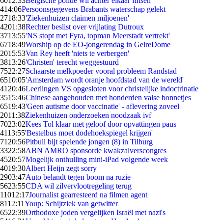
60
12:33
Belgische politie wil achter elkaar flitsen
4
14:06
Persoonsgegevens Brabants waterschap gelekt
27
18:33
'Ziekenhuizen claimen miljoenen'
42
01:38
Rechter beslist over vrijlating Dutroux
37
13:55
'NS stopt met Fyra, topman Meerstadt vertrekt'
67
18:49
Worship op de EO-jongerendag in GelreDome
20
15:53
Van Rey heeft 'niets te verbergen'
38
13:26
'Christen' terecht weggestuurd
75
22:27
Schaarste melkpoeder vooral probleem Randstad
65
10:05
'Amsterdam wordt oranje hoofdstad van de wereld'
41
20:46
Leerlingen VS opgesloten voor christelijke indoctrinatie
35
15:46
Chinese aangehouden met honderden valse bonnetjes
65
19:43
'Geen autisme door vaccinatie' - aflevering zoveel
20
11:38
Ziekenhuizen onderzoeken noodzaak ivf
70
23:02
Kees Tol klaar met geloof door opvattingen paus
41
13:55
'Bestelbus moet dodehoekspiegel krijgen'
71
20:56
Pitbull bijt spelende jongen (8) in Tilburg
33
22:58
ABN AMRO sponsorde kwakzalverscongres
45
20:57
Mogelijk onthulling mini-iPad volgende week
40
19:30
Albert Heijn zegt sorry
29
03:47
Auto belandt tegen boom na ruzie
56
23:55
CDA wil zilvervlootregeling terug
110
12:17
Journalist gearresteerd na filmen agent
81
12:11
Youp: Schijtziek van getwitter
65
22:39
Orthodoxe joden vergelijken Israël met nazi's