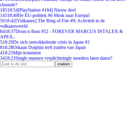
clausule?
185
18:54
[PlayStation #184] Nieuw deel
145
18:49
De EU-politiek #6 Musk naar Europa!
50
18:42
[Vulkanen] The Ring of Fire #9: Activiteit in de
vulkaanwereld
84
18:37
Drum n Bass #52 - FOREVER MARCUS INTALEX &
APEX..
5
18:29
De zich ontwikkelende crisis in Japan #2
8
18:28
Orkaan Dolphin treft zuiden van Japan
4
18:25
Mijn testament
34
18:23
Single mannen verplichtsingle moeders laten daten?