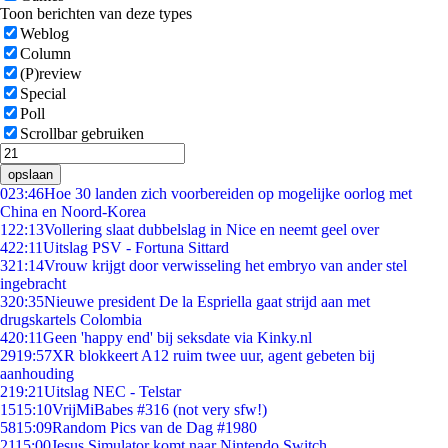
Toon berichten van deze types
Weblog
Column
(P)review
Special
Poll
Scrollbar gebruiken
opslaan
0
23:46
Hoe 30 landen zich voorbereiden op mogelijke oorlog met
China en Noord-Korea
1
22:13
Vollering slaat dubbelslag in Nice en neemt geel over
4
22:11
Uitslag PSV - Fortuna Sittard
3
21:14
Vrouw krijgt door verwisseling het embryo van ander stel
ingebracht
3
20:35
Nieuwe president De la Espriella gaat strijd aan met
drugskartels Colombia
4
20:11
Geen 'happy end' bij seksdate via Kinky.nl
29
19:57
XR blokkeert A12 ruim twee uur, agent gebeten bij
aanhouding
2
19:21
Uitslag NEC - Telstar
15
15:10
VrijMiBabes #316 (not very sfw!)
58
15:09
Random Pics van de Dag #1980
21
15:00
Jesus Simulator komt naar Nintendo Switch