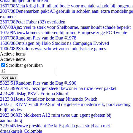
schaamlippen doorbreken'
16
07/08
Meta krijgt half miljard boete voor mentale schade bij jongeren
20
07/08
Denemarken pakt AI-gebruik in scholen aan: extra mondelinge
examens
25
07/08
Peter Faber (82) overleden
0
07/08
Ajax veel te sterk voor Shelbourne, maar houdt schade beperkt
1
07/08
Nieuwkomers schitteren bij ruime Europese zege FC Twente
19
07/08
Random Pics van de Dag #1978
15
06/08
Ontslagen bij Halo Studios na Campaign Evolved
19
06/08
PS5-doos waarschuwt voor einde fysieke games
Actieve items
Actieve items
Scrollbar gebruiken
opslaan
58
23:51
Random Pics van de Dag #1980
44
23:49
PostNL-bezorger steekt bewoner na ruzie over pakket
4
23:48
Uitslag PSV - Fortuna Sittard
21
23:31
Jesus Simulator komt naar Nintendo Switch
20
23:11
RIVM vindt PFAS in al de geteste moedermelk, borstvoeding
blijft advies
29
23:06
XR blokkeert A12 ruim twee uur, agent gebeten bij
aanhouding
3
23:04
Nieuwe president De la Espriella gaat strijd aan met
drugskartels Colombia