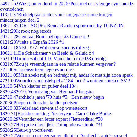
249
21:52
Wie gaan er dood in 2026?Post met een vleugje cynisme de
overledenen.
113
21:37
Roddelpraat onder vuur: ongepaste opmerkingen
minderjarigen deel 2
136
21:35
[DRT SC] #6: RendacGoden sponsored by TONZON
14
21:29
Ik rook nog steeds
297
21:28
Centraal Bordspeltopic #8 Game on!
81
21:23
Vuelta a España 2026 #1
184
21:18
NEC #77: Wat een seizoen is dit zeg
100
21:11
De Schatkamer van Beeld & Geluid #4
75
21:09
Trump wil dat J.D. Vance hem in 2028 opvolgt
63
21:07
Zou je vreemdgaan in een relatie kunnen vergeven?
3
21:06
Scholensysteem tegenwoordig?
103
21:05
Man zoekt mij en bedreigt mij, nadat ik met zijn zoon sprak
47
21:00
Woordensamenstelspel #1184 met 2 woorden spreken SVP
281
20:54
Van kleuter tot puber deel 184
83
20:48
2010: Vermissing van Herman Ploegstra
227
20:47
archito's jaren '70 huis #5 - Een nieuw begin
8
20:36
Poepen tijdens het tandenpoetsen
236
20:33
Nederland stevent af op watertekort
18
20:31
[Boekbespreking] Yesteryear - Caro Claire Burke
206
20:29
Verander een letter expert (7lettereditie) #50
63
20:27
Het grote dagelijkse Trump nieuws topic #31
56
20:25
Eeuwig voortleven
23
20:22
Weer een parkeergarage dicht in Dordrecht, auto's zo snel