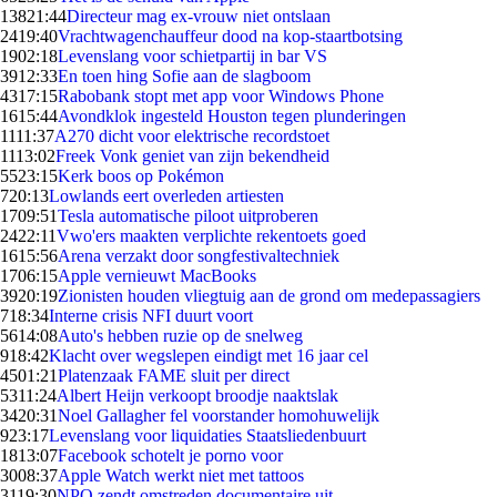
138
21:44
Directeur mag ex-vrouw niet ontslaan
24
19:40
Vrachtwagenchauffeur dood na kop-staartbotsing
19
02:18
Levenslang voor schietpartij in bar VS
39
12:33
En toen hing Sofie aan de slagboom
43
17:15
Rabobank stopt met app voor Windows Phone
16
15:44
Avondklok ingesteld Houston tegen plunderingen
11
11:37
A270 dicht voor elektrische recordstoet
11
13:02
Freek Vonk geniet van zijn bekendheid
55
23:15
Kerk boos op Pokémon
7
20:13
Lowlands eert overleden artiesten
17
09:51
Tesla automatische piloot uitproberen
24
22:11
Vwo'ers maakten verplichte rekentoets goed
16
15:56
Arena verzakt door songfestivaltechniek
17
06:15
Apple vernieuwt MacBooks
39
20:19
Zionisten houden vliegtuig aan de grond om medepassagiers
7
18:34
Interne crisis NFI duurt voort
56
14:08
Auto's hebben ruzie op de snelweg
9
18:42
Klacht over wegslepen eindigt met 16 jaar cel
45
01:21
Platenzaak FAME sluit per direct
53
11:24
Albert Heijn verkoopt broodje naaktslak
34
20:31
Noel Gallagher fel voorstander homohuwelijk
9
23:17
Levenslang voor liquidaties Staatsliedenbuurt
18
13:07
Facebook schotelt je porno voor
30
08:37
Apple Watch werkt niet met tattoos
31
19:30
NPO zendt omstreden documentaire uit