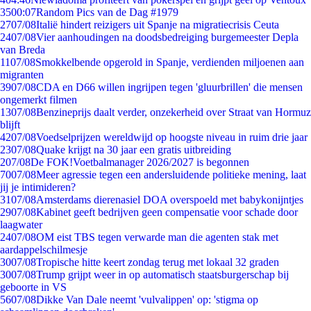
35
00:07
Random Pics van de Dag #1979
27
07/08
Italië hindert reizigers uit Spanje na migratiecrisis Ceuta
24
07/08
Vier aanhoudingen na doodsbedreiging burgemeester Depla
van Breda
11
07/08
Smokkelbende opgerold in Spanje, verdienden miljoenen aan
migranten
39
07/08
CDA en D66 willen ingrijpen tegen 'gluurbrillen' die mensen
ongemerkt filmen
13
07/08
Benzineprijs daalt verder, onzekerheid over Straat van Hormuz
blijft
42
07/08
Voedselprijzen wereldwijd op hoogste niveau in ruim drie jaar
23
07/08
Quake krijgt na 30 jaar een gratis uitbreiding
2
07/08
De FOK!Voetbalmanager 2026/2027 is begonnen
70
07/08
Meer agressie tegen een andersluidende politieke mening, laat
jij je intimideren?
31
07/08
Amsterdams dierenasiel DOA overspoeld met babykonijntjes
29
07/08
Kabinet geeft bedrijven geen compensatie voor schade door
laagwater
24
07/08
OM eist TBS tegen verwarde man die agenten stak met
aardappelschilmesje
30
07/08
Tropische hitte keert zondag terug met lokaal 32 graden
30
07/08
Trump grijpt weer in op automatisch staatsburgerschap bij
geboorte in VS
56
07/08
Dikke Van Dale neemt 'vulvalippen' op: 'stigma op