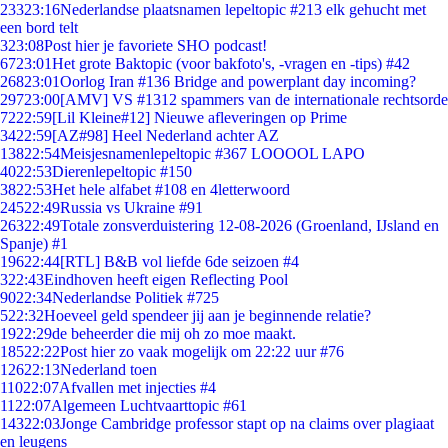
233
23:16
Nederlandse plaatsnamen lepeltopic #213 elk gehucht met
een bord telt
3
23:08
Post hier je favoriete SHO podcast!
67
23:01
Het grote Baktopic (voor bakfoto's, -vragen en -tips) #42
268
23:01
Oorlog Iran #136 Bridge and powerplant day incoming?
297
23:00
[AMV] VS #1312 spammers van de internationale rechtsorde
72
22:59
[Lil Kleine#12] Nieuwe afleveringen op Prime
34
22:59
[AZ#98] Heel Nederland achter AZ
138
22:54
Meisjesnamenlepeltopic #367 LOOOOL LAPO
40
22:53
Dierenlepeltopic #150
38
22:53
Het hele alfabet #108 en 4letterwoord
245
22:49
Russia vs Ukraine #91
263
22:49
Totale zonsverduistering 12-08-2026 (Groenland, IJsland en
Spanje) #1
196
22:44
[RTL] B&B vol liefde 6de seizoen #4
3
22:43
Eindhoven heeft eigen Reflecting Pool
90
22:34
Nederlandse Politiek #725
5
22:32
Hoeveel geld spendeer jij aan je beginnende relatie?
19
22:29
de beheerder die mij oh zo moe maakt.
185
22:22
Post hier zo vaak mogelijk om 22:22 uur #76
126
22:13
Nederland toen
110
22:07
Afvallen met injecties #4
11
22:07
Algemeen Luchtvaarttopic #61
143
22:03
Jonge Cambridge professor stapt op na claims over plagiaat
en leugens