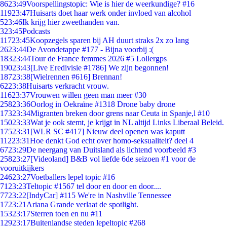
86
23:49
Voorspellingstopic: Wie is hier de weerkundige? #16
119
23:47
Huisarts doet haar werk onder invloed van alcohol
5
23:46
Ik krijg hier zweethanden van.
3
23:45
Podcasts
117
23:45
Koopzegels sparen bij AH duurt straks 2x zo lang
26
23:44
De Avondetappe #177 - Bijna voorbij :(
183
23:44
Tour de France femmes 2026 #5 Lollergps
190
23:43
[Live Eredivisie #1786] We zijn begonnen!
187
23:38
[Wielrennen #616] Brennan!
62
23:38
Huisarts verkracht vrouw.
116
23:37
Vrouwen willen geen man meer #30
258
23:36
Oorlog in Oekraïne #1318 Drone baby drone
173
23:34
Migranten breken door grens naar Ceuta in Spanje,l #10
150
23:33
Wat je ook stemt, je krijgt in NL altijd Links Liberaal Beleid.
175
23:31
[WLR SC #417] Nieuw deel openen was kaputt
112
23:31
Hoe denkt God echt over homo-seksualiteit? deel 4
67
23:29
De neergang van Duitsland als lichtend voorbeeld #3
258
23:27
[Videoland] B&B vol liefde 6de seizoen #1 voor de
vooruitkijkers
246
23:27
Voetballers lepel topic #16
71
23:23
Teltopic #1567 tel door en door en door....
77
23:22
[IndyCar] #115 We're in Nashville Tennessee
17
23:21
Ariana Grande verlaat de spotlight.
153
23:17
Sterren toen en nu #11
129
23:17
Buitenlandse steden lepeltopic #268