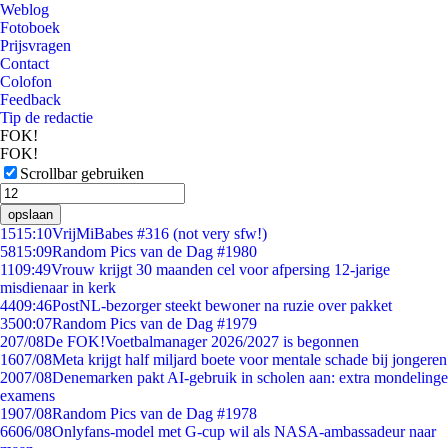
Weblog
Fotoboek
Prijsvragen
Contact
Colofon
Feedback
Tip de redactie
FOK!
FOK!
Scrollbar gebruiken
opslaan
15
15:10
VrijMiBabes #316 (not very sfw!)
58
15:09
Random Pics van de Dag #1980
11
09:49
Vrouw krijgt 30 maanden cel voor afpersing 12-jarige
misdienaar in kerk
44
09:46
PostNL-bezorger steekt bewoner na ruzie over pakket
35
00:07
Random Pics van de Dag #1979
2
07/08
De FOK!Voetbalmanager 2026/2027 is begonnen
16
07/08
Meta krijgt half miljard boete voor mentale schade bij jongeren
20
07/08
Denemarken pakt AI-gebruik in scholen aan: extra mondelinge
examens
19
07/08
Random Pics van de Dag #1978
66
06/08
Onlyfans-model met G-cup wil als NASA-ambassadeur naar