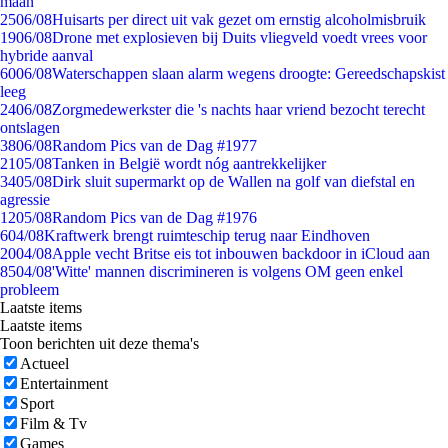
maan
25
06/08
Huisarts per direct uit vak gezet om ernstig alcoholmisbruik
19
06/08
Drone met explosieven bij Duits vliegveld voedt vrees voor
hybride aanval
60
06/08
Waterschappen slaan alarm wegens droogte: Gereedschapskist
leeg
24
06/08
Zorgmedewerkster die 's nachts haar vriend bezocht terecht
ontslagen
38
06/08
Random Pics van de Dag #1977
21
05/08
Tanken in België wordt nóg aantrekkelijker
34
05/08
Dirk sluit supermarkt op de Wallen na golf van diefstal en
agressie
12
05/08
Random Pics van de Dag #1976
6
04/08
Kraftwerk brengt ruimteschip terug naar Eindhoven
20
04/08
Apple vecht Britse eis tot inbouwen backdoor in iCloud aan
85
04/08
'Witte' mannen discrimineren is volgens OM geen enkel
probleem
Laatste items
Laatste items
Toon berichten uit deze thema's
Actueel
Entertainment
Sport
Film & Tv
Games