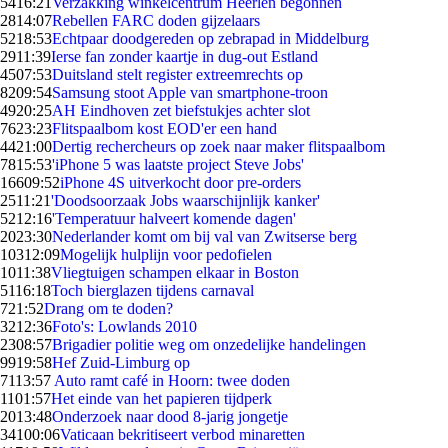
54
16:21
Verzakking winkelcentrum Heerlen begonnen
28
14:07
Rebellen FARC doden gijzelaars
52
18:53
Echtpaar doodgereden op zebrapad in Middelburg
29
11:39
Ierse fan zonder kaartje in dug-out Estland
45
07:53
Duitsland stelt register extreemrechts op
82
09:54
Samsung stoot Apple van smartphone-troon
49
20:25
AH Eindhoven zet biefstukjes achter slot
76
23:23
Flitspaalbom kost EOD'er een hand
44
21:00
Dertig rechercheurs op zoek naar maker flitspaalbom
78
15:53
'iPhone 5 was laatste project Steve Jobs'
166
09:52
iPhone 4S uitverkocht door pre-orders
25
11:21
'Doodsoorzaak Jobs waarschijnlijk kanker'
52
12:16
'Temperatuur halveert komende dagen'
20
23:30
Nederlander komt om bij val van Zwitserse berg
103
12:09
Mogelijk hulplijn voor pedofielen
10
11:38
Vliegtuigen schampen elkaar in Boston
51
16:18
Toch bierglazen tijdens carnaval
7
21:52
Drang om te doden?
32
12:36
Foto's: Lowlands 2010
23
08:57
Brigadier politie weg om onzedelijke handelingen
99
19:58
Hef Zuid-Limburg op
71
13:57
Auto ramt café in Hoorn: twee doden
11
01:57
Het einde van het papieren tijdperk
20
13:48
Onderzoek naar dood 8-jarig jongetje
341
00:06
Vaticaan bekritiseert verbod minaretten