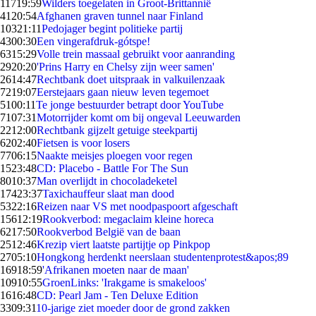
117
19:59
Wilders toegelaten in Groot-Brittannië
41
20:54
Afghanen graven tunnel naar Finland
103
21:11
Pedojager begint politieke partij
43
00:30
Een vingerafdruk-gótspe!
63
15:29
Volle trein massaal gebruikt voor aanranding
29
20:20
'Prins Harry en Chelsy zijn weer samen'
26
14:47
Rechtbank doet uitspraak in valkuilenzaak
72
19:07
Eerstejaars gaan nieuw leven tegemoet
51
00:11
Te jonge bestuurder betrapt door YouTube
71
07:31
Motorrijder komt om bij ongeval Leeuwarden
22
12:00
Rechtbank gijzelt getuige steekpartij
62
02:40
Fietsen is voor losers
77
06:15
Naakte meisjes ploegen voor regen
15
23:48
CD: Placebo - Battle For The Sun
80
10:37
Man overlijdt in chocoladeketel
174
23:37
Taxichauffeur slaat man dood
53
22:16
Reizen naar VS met noodpaspoort afgeschaft
156
12:19
Rookverbod: megaclaim kleine horeca
62
17:50
Rookverbod België van de baan
25
12:46
Krezip viert laatste partijtje op Pinkpop
27
05:10
Hongkong herdenkt neerslaan studentenprotest&apos;89
169
18:59
'Afrikanen moeten naar de maan'
109
10:55
GroenLinks: 'Irakgame is smakeloos'
16
16:48
CD: Pearl Jam - Ten Deluxe Edition
33
09:31
10-jarige ziet moeder door de grond zakken