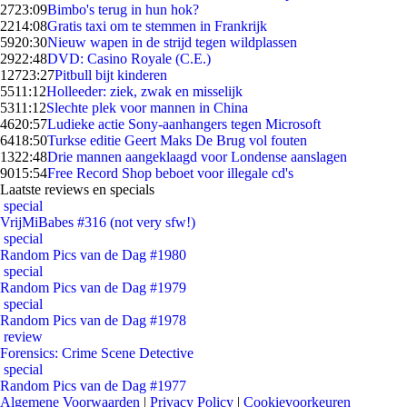
27
23:09
Bimbo's terug in hun hok?
22
14:08
Gratis taxi om te stemmen in Frankrijk
59
20:30
Nieuw wapen in de strijd tegen wildplassen
29
22:48
DVD: Casino Royale (C.E.)
127
23:27
Pitbull bijt kinderen
55
11:12
Holleeder: ziek, zwak en misselijk
53
11:12
Slechte plek voor mannen in China
46
20:57
Ludieke actie Sony-aanhangers tegen Microsoft
64
18:50
Turkse editie Geert Maks De Brug vol fouten
13
22:48
Drie mannen aangeklaagd voor Londense aanslagen
90
15:54
Free Record Shop beboet voor illegale cd's
Laatste reviews en specials
special
VrijMiBabes #316 (not very sfw!)
special
Random Pics van de Dag #1980
special
Random Pics van de Dag #1979
special
Random Pics van de Dag #1978
review
Forensics: Crime Scene Detective
special
Random Pics van de Dag #1977
Algemene Voorwaarden
|
Privacy Policy
|
Cookievoorkeuren