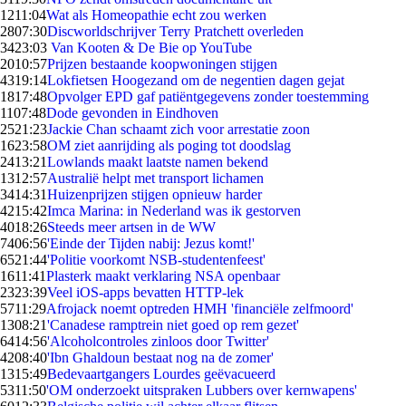
12
11:04
Wat als Homeopathie echt zou werken
28
07:30
Discworldschrijver Terry Pratchett overleden
34
23:03
Van Kooten & De Bie op YouTube
20
10:57
Prijzen bestaande koopwoningen stijgen
43
19:14
Lokfietsen Hoogezand om de negentien dagen gejat
18
17:48
Opvolger EPD gaf patiëntgegevens zonder toestemming
11
07:48
Dode gevonden in Eindhoven
25
21:23
Jackie Chan schaamt zich voor arrestatie zoon
16
23:58
OM ziet aanrijding als poging tot doodslag
24
13:21
Lowlands maakt laatste namen bekend
13
12:57
Australië helpt met transport lichamen
34
14:31
Huizenprijzen stijgen opnieuw harder
42
15:42
Imca Marina: in Nederland was ik gestorven
40
18:26
Steeds meer artsen in de WW
74
06:56
'Einde der Tijden nabij: Jezus komt!'
65
21:44
'Politie voorkomt NSB-studentenfeest'
16
11:41
Plasterk maakt verklaring NSA openbaar
23
23:39
Veel iOS-apps bevatten HTTP-lek
57
11:29
Afrojack noemt optreden HMH 'financiële zelfmoord'
13
08:21
'Canadese ramptrein niet goed op rem gezet'
64
14:56
'Alcoholcontroles zinloos door Twitter'
42
08:40
'Ibn Ghaldoun bestaat nog na de zomer'
13
15:49
Bedevaartgangers Lourdes geëvacueerd
53
11:50
'OM onderzoekt uitspraken Lubbers over kernwapens'