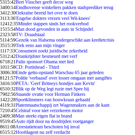
53
15:42
Bert Visscher geeft decor weg
34
00:14
Eindhovense winkeliers pakken stadsprediker terug
34
12:30
Oekraïne bereid het over te doen
31
13:36
'Engelse dokters vrezen veel Wii-knees'
124
12:35
Minder stappen sinds het rookverbod
15
15:54
Man dood gevonden in auto in Schijndel
23
23:58
TV: Draadstaal
51
14:59
Gezeik van Halsema ondergeschikt aan kredietcrisis
35
15:39
Trek eens aan mijn vinger
11
17:33
Consument zoekt juridische zekerheid
53
12:42
Drankrijdster besmeurd met verf
67
18:21
Palin sponsort Obama met lied
10
11:58
CD: Portishead - Third
30
06:30
Einde getto-opstand Warschau 65 jaar geleden
81
21:57
Politie 'verbaasd' over losser omgaan met aangiftes
34
16:10
PETA: 'Geef Britneys hondjes aan Kevin'
65
10:32
Blik op de Weg legt ruzie met Spee bij
79
02:56
Staande ovatie voor Herman Finkers
14
22:28
Sportklimmers van bouwkraan gehaald
41
19:31
Platenmaatschappij zet Wagenmakers aan de kant
72
10:45
Celstraf voor niet verzekeren motor
24
09:38
Man steekt eigen flat in brand
95
19:45
Auto rijdt door na doodrijden voetganger
86
11:08
Arrestatieteam beschoten bij inval
65
15:12
Hoofdagent nu zelf verdacht