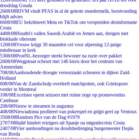
doodslag Gouda
26
08/08
RIVM vindt PFAS in al de geteste moedermelk, borstvoeding
blijft advies
66
08/08
EU bekritiseert Meta en TikTok om verspreiden desinformatie
Ceuta
44
08/08
Houthi's vallen Saoedi-Arabië en Jemen aan, dreigen met
blokkade olieroute
12
08/08
Vrouw krijgt 30 maanden cel voor afpersing 12-jarige
misdienaar in kerk
53
08/08
PostNL-bezorger steekt bewoner na ruzie over pakket
26
08/08
Wegpiraat scheurt met 146 km/u door het centrum van
Amsterdam
7
08/08
Aanhoudende droogte veroorzaakt scheuren in dijken Zuid-
Holland
0
08/08
Van de Zandschulp overleeft matchpoints, ook Griekspoor
verder in Montreal
1
08/08
Excelsior opent seizoen met ruime zege op promovendus
Cambuur
2
08/08
Nieuw te streamen in augustus
4
08/08
Niewiadoma profiteert van pokerspel en grijpt geel op Ventoux
35
08/08
Random Pics van de Dag #1979
27
07/08
Italië hindert reizigers uit Spanje na migratiecrisis Ceuta
24
07/08
Vier aanhoudingen na doodsbedreiging burgemeester Depla
van Breda