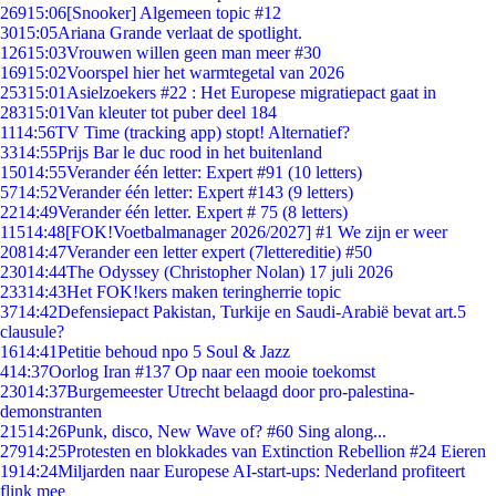
269
15:06
[Snooker] Algemeen topic #12
30
15:05
Ariana Grande verlaat de spotlight.
126
15:03
Vrouwen willen geen man meer #30
169
15:02
Voorspel hier het warmtegetal van 2026
253
15:01
Asielzoekers #22 : Het Europese migratiepact gaat in
283
15:01
Van kleuter tot puber deel 184
11
14:56
TV Time (tracking app) stopt! Alternatief?
33
14:55
Prijs Bar le duc rood in het buitenland
150
14:55
Verander één letter: Expert #91 (10 letters)
57
14:52
Verander één letter: Expert #143 (9 letters)
22
14:49
Verander één letter. Expert # 75 (8 letters)
115
14:48
[FOK!Voetbalmanager 2026/2027] #1 We zijn er weer
208
14:47
Verander een letter expert (7lettereditie) #50
230
14:44
The Odyssey (Christopher Nolan) 17 juli 2026
233
14:43
Het FOK!kers maken teringherrie topic
37
14:42
Defensiepact Pakistan, Turkije en Saudi-Arabië bevat art.5
clausule?
16
14:41
Petitie behoud npo 5 Soul & Jazz
4
14:37
Oorlog Iran #137 Op naar een mooie toekomst
230
14:37
Burgemeester Utrecht belaagd door pro-palestina-
demonstranten
215
14:26
Punk, disco, New Wave of? #60 Sing along...
279
14:25
Protesten en blokkades van Extinction Rebellion #24 Eieren
19
14:24
Miljarden naar Europese AI-start-ups: Nederland profiteert
flink mee