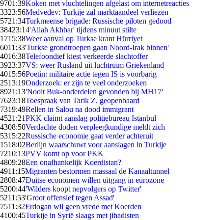
97
01:39
Koken met vluchtelingen afgelast om internetreacties
33
23:56
Medvedev: Turkije zal marktaandeel verliezen
57
21:34
Turkmeense brigade: Russische piloten gedood
384
23:14
'Allah Akhbar' tijdens minuut stilte
17
15:38
Weer aanval op Turkse krant Hürriyet
60
11:33
'Turkse grondtroepen gaan Noord-Irak binnen'
40
16:38
Telefoondief kiest verkeerde slachtoffer
39
23:37
VS: weer Rusland uit luchtruim Griekenland
40
15:56
Poetin: militaire actie tegen IS is voorbarig
25
13:19
Onderzoek: er zijn te veel onderzoeken
89
21:13
'Nooit Buk-onderdelen gevonden bij MH17'
76
23:18
Toespraak van Tarik Z. geopenbaard
73
19:49
Rellen in Salou na dood immigrant
45
21:21
PKK claimt aanslag politiebureau Istanbul
43
08:50
Verdachte doden verpleegkundige meldt zich
53
15:22
Russische economie gaat verder achteruit
15
18:02
Berlijn waarschuwt voor aanslagen in Turkije
72
10:13
PVV komt op voor PKK
48
09:28
Een onafhankelijk Koerdistan?
49
11:15
Migranten bestormen massaal de Kanaaltunnel
28
08:47
Duitse economen willen uitgang in eurozone
52
00:44
'Wilders koopt nepvolgers op Twitter'
52
11:53
'Groot offensief tegen Assad'
75
11:32
Erdogan wil geen vrede met Koerden
41
00:45
Turkije in Syrië slaags met jihadisten