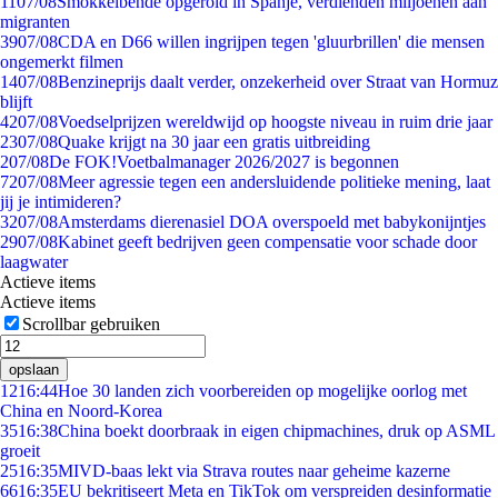
11
07/08
Smokkelbende opgerold in Spanje, verdienden miljoenen aan
migranten
39
07/08
CDA en D66 willen ingrijpen tegen 'gluurbrillen' die mensen
ongemerkt filmen
14
07/08
Benzineprijs daalt verder, onzekerheid over Straat van Hormuz
blijft
42
07/08
Voedselprijzen wereldwijd op hoogste niveau in ruim drie jaar
23
07/08
Quake krijgt na 30 jaar een gratis uitbreiding
2
07/08
De FOK!Voetbalmanager 2026/2027 is begonnen
72
07/08
Meer agressie tegen een andersluidende politieke mening, laat
jij je intimideren?
32
07/08
Amsterdams dierenasiel DOA overspoeld met babykonijntjes
29
07/08
Kabinet geeft bedrijven geen compensatie voor schade door
laagwater
Actieve items
Actieve items
Scrollbar gebruiken
opslaan
12
16:44
Hoe 30 landen zich voorbereiden op mogelijke oorlog met
China en Noord-Korea
35
16:38
China boekt doorbraak in eigen chipmachines, druk op ASML
groeit
25
16:35
MIVD-baas lekt via Strava routes naar geheime kazerne
66
16:35
EU bekritiseert Meta en TikTok om verspreiden desinformatie