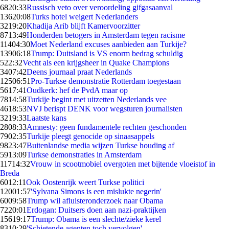
68
20:33
Russisch veto over veroordeling gifgasaanval
136
20:08
Turks hotel weigert Nederlanders
32
19:20
Khadija Arib blijft Kamervoorzitter
87
13:49
Honderden betogers in Amsterdam tegen racisme
114
04:30
Moet Nederland excuses aanbieden aan Turkije?
139
06:18
Trump: Duitsland is VS enorm bedrag schuldig
5
22:32
Vecht als een krijgsheer in Quake Champions
34
07:42
Deens journaal praat Nederlands
125
06:51
Pro-Turkse demonstratie Rotterdam toegestaan
56
17:41
Oudkerk: hef de PvdA maar op
78
14:58
Turkije begint met uitzetten Nederlands vee
46
18:53
NVJ berispt DENK voor wegsturen journalisten
32
19:33
Laatste kans
28
08:33
Amnesty: geen fundamentele rechten geschonden
79
02:35
Turkije pleegt genocide op sinaasappels
98
23:47
Buitenlandse media wijzen Turkse houding af
59
13:09
Turkse demonstraties in Amsterdam
117
14:32
Vrouw in scootmobiel overgoten met bijtende vloeistof in
Breda
60
12:11
Ook Oostenrijk weert Turkse politici
120
01:57
'Sylvana Simons is een mislukte negerin'
60
09:58
Trump wil afluisteronderzoek naar Obama
72
20:01
Erdogan: Duitsers doen aan nazi-praktijken
156
19:17
Trump: Obama is een slechte/zieke kerel
83
10:29
'Schietende agenten toch vervolgen'