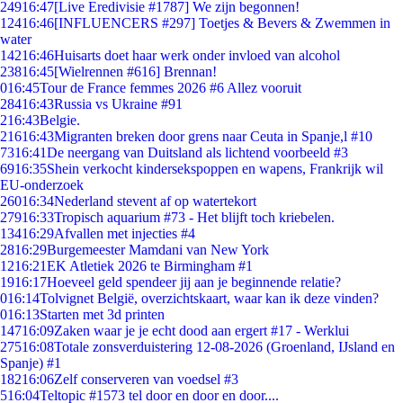
249
16:47
[Live Eredivisie #1787] We zijn begonnen!
124
16:46
[INFLUENCERS #297] Toetjes & Bevers & Zwemmen in
water
142
16:46
Huisarts doet haar werk onder invloed van alcohol
238
16:45
[Wielrennen #616] Brennan!
0
16:45
Tour de France femmes 2026 #6 Allez vooruit
284
16:43
Russia vs Ukraine #91
2
16:43
Belgie.
216
16:43
Migranten breken door grens naar Ceuta in Spanje,l #10
73
16:41
De neergang van Duitsland als lichtend voorbeeld #3
69
16:35
Shein verkocht kindersekspoppen en wapens, Frankrijk wil
EU-onderzoek
260
16:34
Nederland stevent af op watertekort
279
16:33
Tropisch aquarium #73 - Het blijft toch kriebelen.
134
16:29
Afvallen met injecties #4
28
16:29
Burgemeester Mamdani van New York
12
16:21
EK Atletiek 2026 te Birmingham #1
19
16:17
Hoeveel geld spendeer jij aan je beginnende relatie?
0
16:14
Tolvignet België, overzichtskaart, waar kan ik deze vinden?
0
16:13
Starten met 3d printen
147
16:09
Zaken waar je je echt dood aan ergert #17 - Werklui
275
16:08
Totale zonsverduistering 12-08-2026 (Groenland, IJsland en
Spanje) #1
182
16:06
Zelf conserveren van voedsel #3
5
16:04
Teltopic #1573 tel door en door en door....