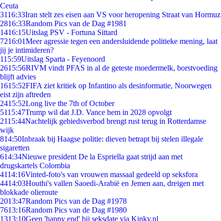
Ceuta
31
16:33
Iran stelt zes eisen aan VS voor heropening Straat van Hormuz
28
16:33
Random Pics van de Dag #1981
14
16:15
Uitslag PSV - Fortuna Sittard
72
16:01
Meer agressie tegen een andersluidende politieke mening, laat
jij je intimideren?
1
15:59
Uitslag Sparta - Feyenoord
26
15:56
RIVM vindt PFAS in al de geteste moedermelk, borstvoeding
blijft advies
16
15:52
FIFA ziet kritiek op Infantino als desinformatie, Noorwegen
eist zijn aftreden
24
15:52
Long live the 7th of October
51
15:47
Trump wil dat J.D. Vance hem in 2028 opvolgt
21
15:44
Nachtelijk gebiedsverbod brengt rust terug in Rotterdamse
wijk
8
14:50
Inbraak bij Haagse politie: dieven betrapt bij stelen illegale
sigaretten
6
14:34
Nieuwe president De la Espriella gaat strijd aan met
drugskartels Colombia
41
14:16
Vinted-foto's van vrouwen massaal gedeeld op seksfora
44
14:03
Houthi's vallen Saoedi-Arabië en Jemen aan, dreigen met
blokkade olieroute
20
13:47
Random Pics van de Dag #1978
76
13:16
Random Pics van de Dag #1980
13
13:10
Geen 'happy end' bij seksdate via Kinky.nl