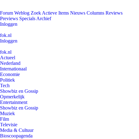
Forum
Weblog
Zoek
Actieve Items
Nieuws
Columns
Reviews
Previews
Specials
Archief
Inloggen
fok.nl
Inloggen
fok.nl
Actueel
Nederland
Internationaal
Economie
Politiek
Tech
Showbiz en Gossip
Opmerkelijk
Entertainment
Showbiz en Gossip
Muziek
Film
Televisie
Media & Cultuur
Bioscoopagenda