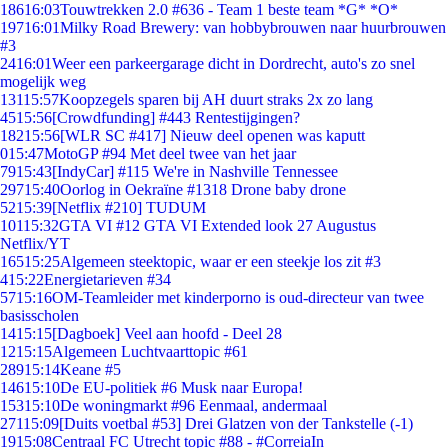
186
16:03
Touwtrekken 2.0 #636 - Team 1 beste team *G* *O*
197
16:01
Milky Road Brewery: van hobbybrouwen naar huurbrouwen
#3
24
16:01
Weer een parkeergarage dicht in Dordrecht, auto's zo snel
mogelijk weg
131
15:57
Koopzegels sparen bij AH duurt straks 2x zo lang
45
15:56
[Crowdfunding] #443 Rentestijgingen?
182
15:56
[WLR SC #417] Nieuw deel openen was kaputt
0
15:47
MotoGP #94 Met deel twee van het jaar
79
15:43
[IndyCar] #115 We're in Nashville Tennessee
297
15:40
Oorlog in Oekraïne #1318 Drone baby drone
52
15:39
[Netflix #210] TUDUM
101
15:32
GTA VI #12 GTA VI Extended look 27 Augustus
Netflix/YT
165
15:25
Algemeen steektopic, waar er een steekje los zit #3
4
15:22
Energietarieven #34
57
15:16
OM-Teamleider met kinderporno is oud-directeur van twee
basisscholen
14
15:15
[Dagboek] Veel aan hoofd - Deel 28
12
15:15
Algemeen Luchtvaarttopic #61
289
15:14
Keane #5
146
15:10
De EU-politiek #6 Musk naar Europa!
153
15:10
De woningmarkt #96 Eenmaal, andermaal
271
15:09
[Duits voetbal #53] Drei Glatzen von der Tankstelle (-1)
19
15:08
Centraal FC Utrecht topic #88 - #CorreiaIn