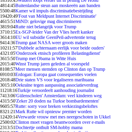
183
10:45
Wilders loopt verder uit in peiling De Hond
48
14:45
Buitenlandse steun aan moskeeën aan banden
55
00:48
Kamer wil impuls discriminatiebestrijding
194
20:49
'Fout van Meldpunt Internet Discriminatie'
46
15:51
MiND: gelovige mag discrimineren
38
19:04
Rutte niet belangrijk voor Trump
37
10:15
Ex-SGP-leider Van der Vlies heeft kanker
36
14:10
EU wil subsidie GeenPeil-advertentie terug
94
14:36
Trump gaat NASA weer groots maken
102
11:57
'Dubbele achternaam eerlijk voor beide ouders'
43
21:05
'Onderzoek etnisch profileren Belastingdienst'
36
15:50
Trump met Obama in Witte Huis
20
15:40
Winst Trump jaren geleden al voorspeld
81
08:57
Meer mensen stemden op Clinton dan op Trump
69
10:03
Erdogan: Europa gaat consequenties voelen
20
18:48
Drie staten VS voor legaliseren marihuana
30
15:10
Oekraïne tegen aanpassing associatieverdrag
112
18:16
Turkije veroordeelt aanhouding journalist
74
13:06
'Gülenscholen' Amsterdam: veel kinderen weg
43
15:50
'Zeker 20 doden na Turkse bombardementen'
96
05:57
Rutte: sorry voor breken verkiezingsbeloftes
83
21:21
Mark Rutte wil opnieuw premier worden
124
20:14
Verwarde vrouw met mes neergeschoten in Ukkel
25
00:02
Clinton moet vragen beantwoorden over e-mails
23
13:51
Dochtertje onthult SM-hobby mama