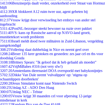
14
13:06
Benzineprijs daalt verder, onzekerheid over Straat van Hormuz
blijft
41
12:39
XR blokkeert A12 ruim twee uur, agent gebeten bij
aanhouding
8
12:37
Vrouw krijgt door verwisseling het embryo van ander stel
ingebracht
53
11:42
PostNL-bezorger steekt bewoner na ruzie over pakket
51
11:40
VS: kans op Russische aanval op NAVO-land groeit,
munitietekort wordt probleem
75
11:03
Israël meldt dood twee militairen in Zuid-Libanon, vergelding
aangekondigd
3
08:25
Vollering slaat dubbelslag in Nice en neemt geel over
12
08:24
Broer 135 keer gestoken en gesneden: zes jaar cel en tbs voor
doodslag Gouda
31
08:18
Britney Spears: "Ik geloof dat ik heb gefaald als moeder"
16
07:42
VrijMiBabes #316 (not very sfw!)
32
07:20
Amsterdams dierenasiel DOA overspoeld met babykonijntjes
57
02:32
Dikke Van Dale neemt 'vulvalippen' op: 'stigma op
schaamlippen doorbreken'
22
00:28
Jesus Simulator komt naar Nintendo Switch
1
00:25
Uitslag AZ - ADO Den Haag
3
00:07
Uitslag NEC - Telstar
12
00:05
Vrouw krijgt 30 maanden cel voor afpersing 12-jarige
misdienaar in kerk
43
22:22
Random Pics van de Dag #1448