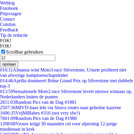
Weblog
Fotoboek
Prijsvragen
Contact
Colofon
Feedback
Tip de redactie
FOK!
FOK!
Scrollbar gebruiken
opslaan
0
16:11
Almansa wint Moto3-race Silverstone, Uriarte profiteert niet
van afwezige kampioenschapsleider
0
14:46
Aprilia domineert Britse Grand Prix op Silverstone met dubbele
top-3
0
13:59
Sensationele Moto2-race Silverstone levert nieuwe winnaar op,
Nederlanders buiten de punten
28
11:03
Random Pics van de Dag #1981
25
07:36
MIVD-baas lekt via Strava routes naar geheime kazerne
16
06:35
VrijMiBabes #316 (not very sfw!)
76
01:09
Random Pics van de Dag #1980
12
08/08
Vrouw krijgt 30 maanden cel voor afpersing 12-jarige
misdienaar in kerk