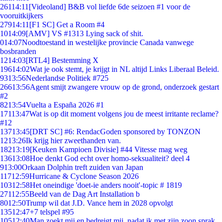
261
14:11
[Videoland] B&B vol liefde 6de seizoen #1 voor de
vooruitkijkers
279
14:11
[F1 SC] Get a Room #4
10
14:09
[AMV] VS #1313 Lying sack of shit.
0
14:07
Noodtoestand in westelijke provincie Canada vanwege
bosbranden
12
14:03
[RTL4] Bestemming X
196
14:02
Wat je ook stemt, je krijgt in NL altijd Links Liberaal Beleid.
93
13:56
Nederlandse Politiek #725
266
13:56
Agent smijt zwangere vrouw op de grond, onderzoek gestart
#2
82
13:54
Vuelta a España 2026 #1
171
13:47
Wat is op dit moment volgens jou de meest irritante reclame?
#12
137
13:45
[DRT SC] #6: RendacGoden sponsored by TONZON
12
13:26
Ik krijg hier zweethanden van.
182
13:19
[Keuken Kampioen Divisie] #44 Vitesse mag weg
136
13:08
Hoe denkt God echt over homo-seksualiteit? deel 4
9
13:00
Orkaan Dolphin treft zuiden van Japan
117
12:59
Hurricane & Cyclone Season 2026
103
12:58
Het oneindige 'doet-ie anders nooit'-topic # 1819
271
12:55
Beeld van de Dag Art Installation b
80
12:50
Trump wil dat J.D. Vance hem in 2028 opvolgt
135
12:47
+7 telspel #95
105
12:40
Man zoekt mij en bedreigt mij, nadat ik met zijn zoon sprak