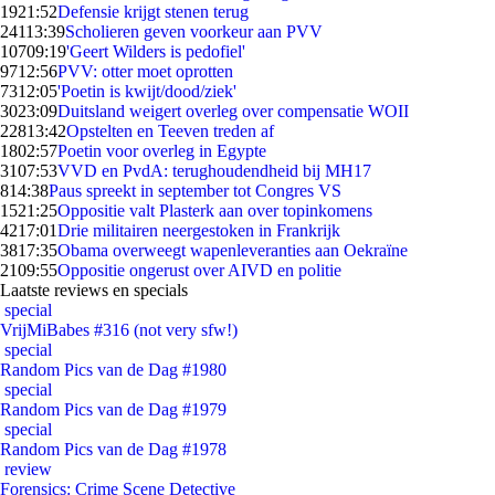
19
21:52
Defensie krijgt stenen terug
241
13:39
Scholieren geven voorkeur aan PVV
107
09:19
'Geert Wilders is pedofiel'
97
12:56
PVV: otter moet oprotten
73
12:05
'Poetin is kwijt/dood/ziek'
30
23:09
Duitsland weigert overleg over compensatie WOII
228
13:42
Opstelten en Teeven treden af
18
02:57
Poetin voor overleg in Egypte
31
07:53
VVD en PvdA: terughoudendheid bij MH17
8
14:38
Paus spreekt in september tot Congres VS
15
21:25
Oppositie valt Plasterk aan over topinkomens
42
17:01
Drie militairen neergestoken in Frankrijk
38
17:35
Obama overweegt wapenleveranties aan Oekraïne
21
09:55
Oppositie ongerust over AIVD en politie
Laatste reviews en specials
special
VrijMiBabes #316 (not very sfw!)
special
Random Pics van de Dag #1980
special
Random Pics van de Dag #1979
special
Random Pics van de Dag #1978
review
Forensics: Crime Scene Detective