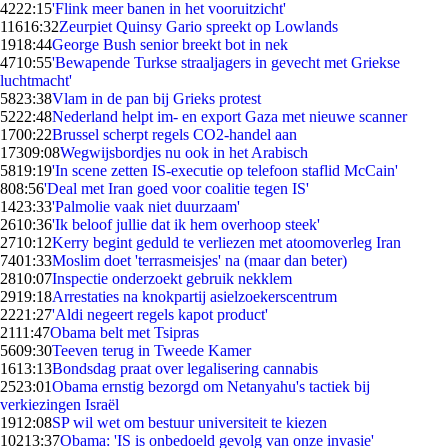
42
22:15
'Flink meer banen in het vooruitzicht'
116
16:32
Zeurpiet Quinsy Gario spreekt op Lowlands
19
18:44
George Bush senior breekt bot in nek
47
10:55
'Bewapende Turkse straaljagers in gevecht met Griekse
luchtmacht'
58
23:38
Vlam in de pan bij Grieks protest
52
22:48
Nederland helpt im- en export Gaza met nieuwe scanner
17
00:22
Brussel scherpt regels CO2-handel aan
173
09:08
Wegwijsbordjes nu ook in het Arabisch
58
19:19
'In scene zetten IS-executie op telefoon staflid McCain'
8
08:56
'Deal met Iran goed voor coalitie tegen IS'
14
23:33
'Palmolie vaak niet duurzaam'
26
10:36
'Ik beloof jullie dat ik hem overhoop steek'
27
10:12
Kerry begint geduld te verliezen met atoomoverleg Iran
74
01:33
Moslim doet 'terrasmeisjes' na (maar dan beter)
28
10:07
Inspectie onderzoekt gebruik nekklem
29
19:18
Arrestaties na knokpartij asielzoekerscentrum
22
21:27
'Aldi negeert regels kapot product'
21
11:47
Obama belt met Tsipras
56
09:30
Teeven terug in Tweede Kamer
16
13:13
Bondsdag praat over legalisering cannabis
25
23:01
Obama ernstig bezorgd om Netanyahu's tactiek bij
verkiezingen Israël
19
12:08
SP wil wet om bestuur universiteit te kiezen
102
13:37
Obama: 'IS is onbedoeld gevolg van onze invasie'