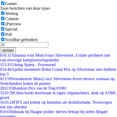
Games
Toon berichten van deze types
Weblog
Column
(P)review
Special
Poll
Scrollbar gebruiken
opslaan
0
16:11
Almansa wint Moto3-race Silverstone, Uriarte profiteert niet
van afwezige kampioenschapsleider
1
15:31
Uitslag Sparta - Feyenoord
0
14:46
Aprilia domineert Britse Grand Prix op Silverstone met dubbele
top-3
0
13:59
Sensationele Moto2-race Silverstone levert nieuwe winnaar op,
Nederlanders buiten de punten
28
11:03
Random Pics van de Dag #1981
35
10:39
China boekt doorbraak in eigen chipmachines, druk op ASML
groeit
16
10:24
FIFA ziet kritiek op Infantino als desinformatie, Noorwegen
eist zijn aftreden
8
10:03
Inbraak bij Haagse politie: dieven betrapt bij stelen illegale
sigaretten