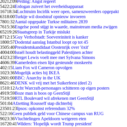
202
12:09
Peiling: Angst regeert
54
22:24
Erdogan zuivert het overheidsapparaat
167
18:34
Luchtruim Incirlik weer open, samenzweerders opgepakt
63
18:00
Turkije wil doodstraf opnieuw invoeren
78
01:32
Aantal opgepakte Turkse militairen 2839
76
15:36
Engelse pond stijgt in waarde, mainstream media zwijgen
652
19:26
Staatsgreep in Turkije mislukt
87
12:15
Guy Verhofstadt: Soevereiniteit is kanker
18
00:57
Dodental aanslag Istanbul loopt op tot 45
35
05:40
Presidentskandidaat Oostenrijk over 'öxit'
40
04:00
Israël houdt belastinggeld Palestijnen achter
43
23:23
Berget Lewis voelt mee met Sylvana Simons
46
06:39
Kamerleden eisen lijst gesteunde moskeeën
4
02:15
Liam Fox wil Cameron opvolgen
10
23:36
Mogelijk acties bij IKEA
26
01:00
BBC: Anarchy in the UK
86
21:46
DENK wil vrij met het Suikerfeest (deel 2)
15
10:12
Acht Warcraft-personages schitteren op eigen posters
49
19:59
Boze man is boos op GeenStijl
75
19:59
RTL Boulevard wil afrekenen met GeenStijl
5
01:04
Afzetting Rousseff stap dichterbij
235
01:23
Ipsos: opkomst referendum 32%
5
22:16
Geen publiek geld voor Chinese campus van RUG
90
23:36
Vluchtelingen Apeldoorn weigeren eten
167
20:41
Wilders: 'Hopelijk wordt Trump president'