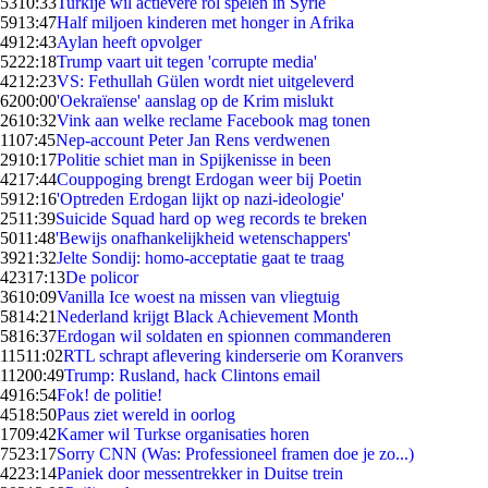
53
10:33
Turkije wil actievere rol spelen in Syrië
59
13:47
Half miljoen kinderen met honger in Afrika
49
12:43
Aylan heeft opvolger
52
22:18
Trump vaart uit tegen 'corrupte media'
42
12:23
VS: Fethullah Gülen wordt niet uitgeleverd
62
00:00
'Oekraïense' aanslag op de Krim mislukt
26
10:32
Vink aan welke reclame Facebook mag tonen
11
07:45
Nep-account Peter Jan Rens verdwenen
29
10:17
Politie schiet man in Spijkenisse in been
42
17:44
Couppoging brengt Erdogan weer bij Poetin
59
12:16
'Optreden Erdogan lijkt op nazi-ideologie'
25
11:39
Suicide Squad hard op weg records te breken
50
11:48
'Bewijs onafhankelijkheid wetenschappers'
39
21:32
Jelte Sondij: homo-acceptatie gaat te traag
423
17:13
De policor
36
10:09
Vanilla Ice woest na missen van vliegtuig
58
14:21
Nederland krijgt Black Achievement Month
58
16:37
Erdogan wil soldaten en spionnen commanderen
115
11:02
RTL schrapt aflevering kinderserie om Koranvers
112
00:49
Trump: Rusland, hack Clintons email
49
16:54
Fok! de politie!
45
18:50
Paus ziet wereld in oorlog
17
09:42
Kamer wil Turkse organisaties horen
75
23:17
Sorry CNN (Was: Professioneel framen doe je zo...)
42
23:14
Paniek door messentrekker in Duitse trein