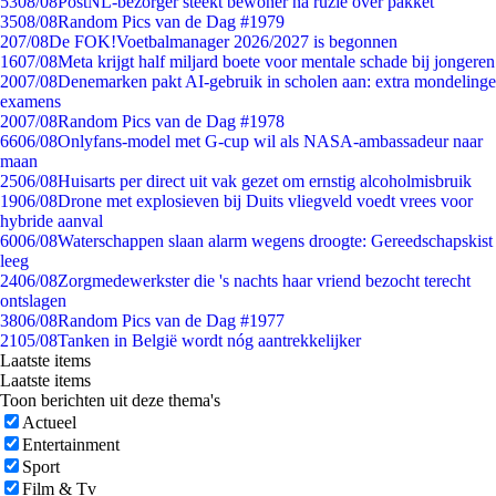
53
08/08
PostNL-bezorger steekt bewoner na ruzie over pakket
35
08/08
Random Pics van de Dag #1979
2
07/08
De FOK!Voetbalmanager 2026/2027 is begonnen
16
07/08
Meta krijgt half miljard boete voor mentale schade bij jongeren
20
07/08
Denemarken pakt AI-gebruik in scholen aan: extra mondelinge
examens
20
07/08
Random Pics van de Dag #1978
66
06/08
Onlyfans-model met G-cup wil als NASA-ambassadeur naar
maan
25
06/08
Huisarts per direct uit vak gezet om ernstig alcoholmisbruik
19
06/08
Drone met explosieven bij Duits vliegveld voedt vrees voor
hybride aanval
60
06/08
Waterschappen slaan alarm wegens droogte: Gereedschapskist
leeg
24
06/08
Zorgmedewerkster die 's nachts haar vriend bezocht terecht
ontslagen
38
06/08
Random Pics van de Dag #1977
21
05/08
Tanken in België wordt nóg aantrekkelijker
Laatste items
Laatste items
Toon berichten uit deze thema's
Actueel
Entertainment
Sport
Film & Tv