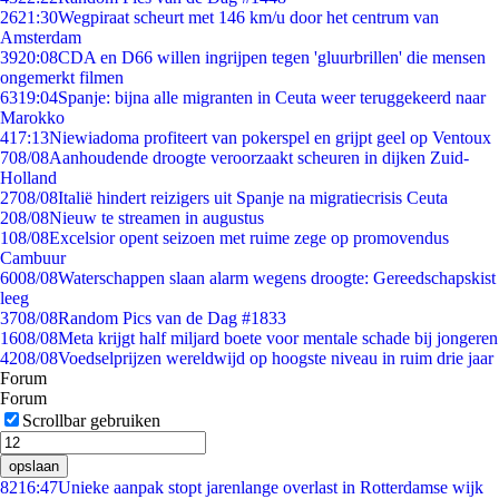
26
21:30
Wegpiraat scheurt met 146 km/u door het centrum van
Amsterdam
39
20:08
CDA en D66 willen ingrijpen tegen 'gluurbrillen' die mensen
ongemerkt filmen
63
19:04
Spanje: bijna alle migranten in Ceuta weer teruggekeerd naar
Marokko
4
17:13
Niewiadoma profiteert van pokerspel en grijpt geel op Ventoux
7
08/08
Aanhoudende droogte veroorzaakt scheuren in dijken Zuid-
Holland
27
08/08
Italië hindert reizigers uit Spanje na migratiecrisis Ceuta
2
08/08
Nieuw te streamen in augustus
1
08/08
Excelsior opent seizoen met ruime zege op promovendus
Cambuur
60
08/08
Waterschappen slaan alarm wegens droogte: Gereedschapskist
leeg
37
08/08
Random Pics van de Dag #1833
16
08/08
Meta krijgt half miljard boete voor mentale schade bij jongeren
42
08/08
Voedselprijzen wereldwijd op hoogste niveau in ruim drie jaar
Forum
Forum
Scrollbar gebruiken
opslaan
82
16:47
Unieke aanpak stopt jarenlange overlast in Rotterdamse wijk