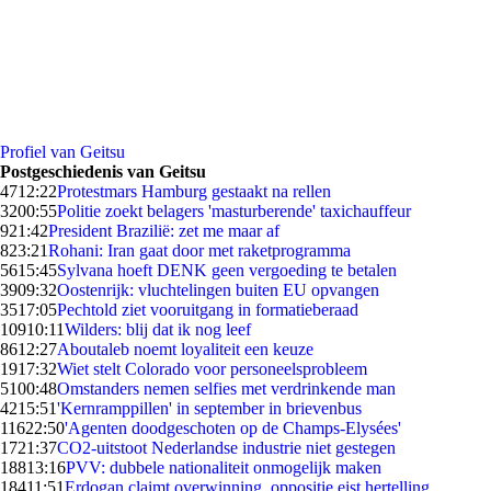
Profiel van Geitsu
Postgeschiedenis van Geitsu
47
12:22
Protestmars Hamburg gestaakt na rellen
32
00:55
Politie zoekt belagers 'masturberende' taxichauffeur
9
21:42
President Brazilië: zet me maar af
8
23:21
Rohani: Iran gaat door met raketprogramma
56
15:45
Sylvana hoeft DENK geen vergoeding te betalen
39
09:32
Oostenrijk: vluchtelingen buiten EU opvangen
35
17:05
Pechtold ziet vooruitgang in formatieberaad
109
10:11
Wilders: blij dat ik nog leef
86
12:27
Aboutaleb noemt loyaliteit een keuze
19
17:32
Wiet stelt Colorado voor personeelsprobleem
51
00:48
Omstanders nemen selfies met verdrinkende man
42
15:51
'Kernramppillen' in september in brievenbus
116
22:50
'Agenten doodgeschoten op de Champs-Elysées'
17
21:37
CO2-uitstoot Nederlandse industrie niet gestegen
188
13:16
PVV: dubbele nationaliteit onmogelijk maken
184
11:51
Erdogan claimt overwinning, oppositie eist hertelling