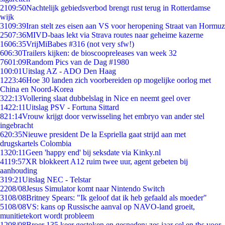
21
09:50
Nachtelijk gebiedsverbod brengt rust terug in Rotterdamse
wijk
31
09:39
Iran stelt zes eisen aan VS voor heropening Straat van Hormuz
25
07:36
MIVD-baas lekt via Strava routes naar geheime kazerne
16
06:35
VrijMiBabes #316 (not very sfw!)
6
06:30
Trailers kijken: de bioscoopreleases van week 32
76
01:09
Random Pics van de Dag #1980
1
00:01
Uitslag AZ - ADO Den Haag
12
23:46
Hoe 30 landen zich voorbereiden op mogelijke oorlog met
China en Noord-Korea
3
22:13
Vollering slaat dubbelslag in Nice en neemt geel over
14
22:11
Uitslag PSV - Fortuna Sittard
8
21:14
Vrouw krijgt door verwisseling het embryo van ander stel
ingebracht
6
20:35
Nieuwe president De la Espriella gaat strijd aan met
drugskartels Colombia
13
20:11
Geen 'happy end' bij seksdate via Kinky.nl
41
19:57
XR blokkeert A12 ruim twee uur, agent gebeten bij
aanhouding
3
19:21
Uitslag NEC - Telstar
22
08/08
Jesus Simulator komt naar Nintendo Switch
31
08/08
Britney Spears: "Ik geloof dat ik heb gefaald als moeder"
51
08/08
VS: kans op Russische aanval op NAVO-land groeit,
munitietekort wordt probleem
12
08/08
Broer 135 keer gestoken en gesneden: zes jaar cel en tbs voor