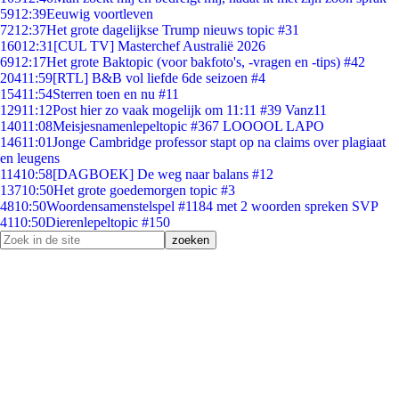
59
12:39
Eeuwig voortleven
72
12:37
Het grote dagelijkse Trump nieuws topic #31
160
12:31
[CUL TV] Masterchef Australië 2026
69
12:17
Het grote Baktopic (voor bakfoto's, -vragen en -tips) #42
204
11:59
[RTL] B&B vol liefde 6de seizoen #4
154
11:54
Sterren toen en nu #11
129
11:12
Post hier zo vaak mogelijk om 11:11 #39 Vanz11
140
11:08
Meisjesnamenlepeltopic #367 LOOOOL LAPO
146
11:01
Jonge Cambridge professor stapt op na claims over plagiaat
en leugens
114
10:58
[DAGBOEK] De weg naar balans #12
137
10:50
Het grote goedemorgen topic #3
48
10:50
Woordensamenstelspel #1184 met 2 woorden spreken SVP
41
10:50
Dierenlepeltopic #150