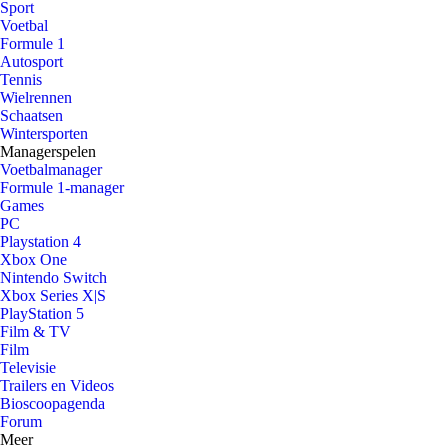
Sport
Voetbal
Formule 1
Autosport
Tennis
Wielrennen
Schaatsen
Wintersporten
Managerspelen
Voetbalmanager
Formule 1-manager
Games
PC
Playstation 4
Xbox One
Nintendo Switch
Xbox Series X|S
PlayStation 5
Film & TV
Film
Televisie
Trailers en Videos
Bioscoopagenda
Forum
Meer