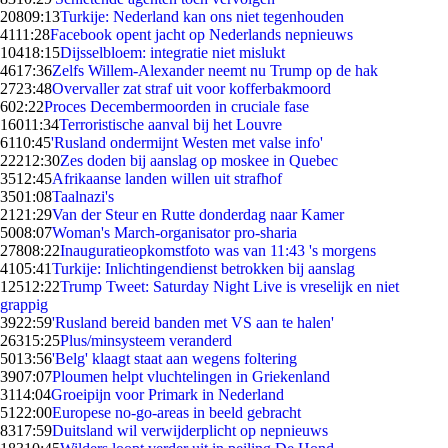
208
09:13
Turkije: Nederland kan ons niet tegenhouden
41
11:28
Facebook opent jacht op Nederlands nepnieuws
104
18:15
Dijsselbloem: integratie niet mislukt
46
17:36
Zelfs Willem-Alexander neemt nu Trump op de hak
27
23:48
Overvaller zat straf uit voor kofferbakmoord
6
02:22
Proces Decembermoorden in cruciale fase
160
11:34
Terroristische aanval bij het Louvre
61
10:45
'Rusland ondermijnt Westen met valse info'
222
12:30
Zes doden bij aanslag op moskee in Quebec
35
12:45
Afrikaanse landen willen uit strafhof
35
01:08
Taalnazi's
21
21:29
Van der Steur en Rutte donderdag naar Kamer
50
08:07
Woman's March-organisator pro-sharia
278
08:22
Inauguratieopkomstfoto was van 11:43 's morgens
41
05:41
Turkije: Inlichtingendienst betrokken bij aanslag
125
12:22
Trump Tweet: Saturday Night Live is vreselijk en niet
grappig
39
22:59
'Rusland bereid banden met VS aan te halen'
263
15:25
Plus/minsysteem veranderd
50
13:56
'Belg' klaagt staat aan wegens foltering
39
07:07
Ploumen helpt vluchtelingen in Griekenland
31
14:04
Groeipijn voor Primark in Nederland
51
22:00
Europese no-go-areas in beeld gebracht
83
17:59
Duitsland wil verwijderplicht op nepnieuws