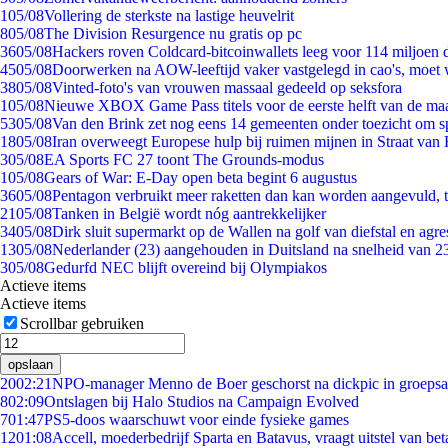
1
05/08
Vollering de sterkste na lastige heuvelrit
8
05/08
The Division Resurgence nu gratis op pc
36
05/08
Hackers roven Coldcard-bitcoinwallets leeg voor 114 miljoen d
45
05/08
Doorwerken na AOW-leeftijd vaker vastgelegd in cao's, moet
38
05/08
Vinted-foto's van vrouwen massaal gedeeld op seksfora
1
05/08
Nieuwe XBOX Game Pass titels voor de eerste helft van de ma
53
05/08
Van den Brink zet nog eens 14 gemeenten onder toezicht om s
18
05/08
Iran overweegt Europese hulp bij ruimen mijnen in Straat va
3
05/08
EA Sports FC 27 toont The Grounds-modus
1
05/08
Gears of War: E-Day open beta begint 6 augustus
36
05/08
Pentagon verbruikt meer raketten dan kan worden aangevuld, t
21
05/08
Tanken in België wordt nóg aantrekkelijker
34
05/08
Dirk sluit supermarkt op de Wallen na golf van diefstal en agre
13
05/08
Nederlander (23) aangehouden in Duitsland na snelheid van 
3
05/08
Gedurfd NEC blijft overeind bij Olympiakos
Actieve items
Actieve items
Scrollbar gebruiken
opslaan
20
02:21
NPO-manager Menno de Boer geschorst na dickpic in groeps
8
02:09
Ontslagen bij Halo Studios na Campaign Evolved
7
01:47
PS5-doos waarschuwt voor einde fysieke games
12
01:08
Accell, moederbedrijf Sparta en Batavus, vraagt uitstel van bet