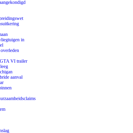
g aangekondigd
preidingswet
suitkering
maan
iegtuigen in
el
 overleden
 GTA VI trailer
 leeg
ichigan
bride aanval
ar
binnen
duurzaamheidsclaims
eem
nslag