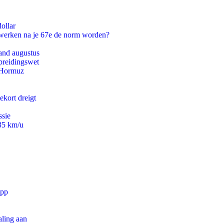
ollar
 werken na je 67e de norm worden?
and augustus
preidingswet
n Hormuz
ekort dreigt
ssie
235 km/u
app
aling aan