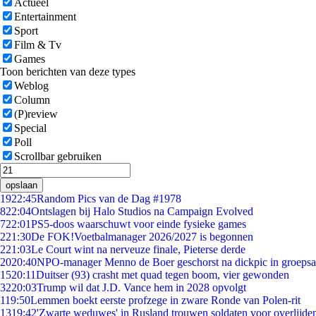
Actueel
Entertainment
Sport
Film & Tv
Games
Toon berichten van deze types
Weblog
Column
(P)review
Special
Poll
Scrollbar gebruiken
opslaan
19
22:45
Random Pics van de Dag #1978
8
22:04
Ontslagen bij Halo Studios na Campaign Evolved
7
22:01
PS5-doos waarschuwt voor einde fysieke games
2
21:30
De FOK!Voetbalmanager 2026/2027 is begonnen
2
21:03
Le Court wint na nerveuze finale, Pieterse derde
20
20:40
NPO-manager Menno de Boer geschorst na dickpic in groeps
15
20:11
Duitser (93) crasht met quad tegen boom, vier gewonden
32
20:03
Trump wil dat J.D. Vance hem in 2028 opvolgt
1
19:50
Lemmen boekt eerste profzege in zware Ronde van Polen-rit
13
19:42
'Zwarte weduwes' in Rusland trouwen soldaten voor overlijden