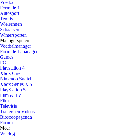
Voetbal
Formule 1
Autosport
Tennis
Wielrennen
Schaatsen
Wintersporten
Managerspelen
Voetbalmanager
Formule 1-manager
Games
PC
Playstation 4
Xbox One
Nintendo Switch
Xbox Series X|S
PlayStation 5
Film & TV
Film
Televisie
Trailers en Videos
Bioscoopagenda
Forum
Meer
Weblog