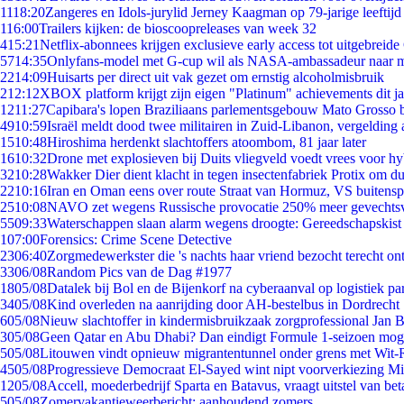
11
18:20
Zangeres en Idols-jurylid Jerney Kaagman op 79-jarige leeftijd
1
16:00
Trailers kijken: de bioscoopreleases van week 32
4
15:21
Netflix-abonnees krijgen exclusieve early access tot uitgebreide
57
14:35
Onlyfans-model met G-cup wil als NASA-ambassadeur naar 
22
14:09
Huisarts per direct uit vak gezet om ernstig alcoholmisbruik
2
12:12
XBOX platform krijgt zijn eigen "Platinum" achievements dit ja
12
11:27
Capibara's lopen Braziliaans parlementsgebouw Mato Grosso 
49
10:59
Israël meldt dood twee militairen in Zuid-Libanon, vergeldin
15
10:48
Hiroshima herdenkt slachtoffers atoombom, 81 jaar later
16
10:32
Drone met explosieven bij Duits vliegveld voedt vrees voor hy
32
10:28
Wakker Dier dient klacht in tegen insectenfabriek Protix om 
22
10:16
Iran en Oman eens over route Straat van Hormuz, VS buitensp
25
10:08
NAVO zet wegens Russische provocatie 250% meer gevechtsvl
55
09:33
Waterschappen slaan alarm wegens droogte: Gereedschapskist
1
07:00
Forensics: Crime Scene Detective
23
06:40
Zorgmedewerkster die 's nachts haar vriend bezocht terecht on
33
06/08
Random Pics van de Dag #1977
18
05/08
Datalek bij Bol en de Bijenkorf na cyberaanval op logistiek pa
34
05/08
Kind overleden na aanrijding door AH-bestelbus in Dordrecht
6
05/08
Nieuw slachtoffer in kindermisbruikzaak zorgprofessional Jan B
3
05/08
Geen Qatar en Abu Dhabi? Dan eindigt Formule 1-seizoen moge
5
05/08
Litouwen vindt opnieuw migrantentunnel onder grens met Wit-
45
05/08
Progressieve Democraat El-Sayed wint nipt voorverkiezing M
12
05/08
Accell, moederbedrijf Sparta en Batavus, vraagt uitstel van bet
5
05/08
Zomervakantieweerbericht: aanhoudend zomers