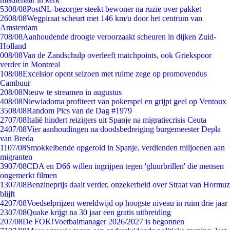
53
08/08
PostNL-bezorger steekt bewoner na ruzie over pakket
26
08/08
Wegpiraat scheurt met 146 km/u door het centrum van
Amsterdam
7
08/08
Aanhoudende droogte veroorzaakt scheuren in dijken Zuid-
Holland
0
08/08
Van de Zandschulp overleeft matchpoints, ook Griekspoor
verder in Montreal
1
08/08
Excelsior opent seizoen met ruime zege op promovendus
Cambuur
2
08/08
Nieuw te streamen in augustus
4
08/08
Niewiadoma profiteert van pokerspel en grijpt geel op Ventoux
35
08/08
Random Pics van de Dag #1979
27
07/08
Italië hindert reizigers uit Spanje na migratiecrisis Ceuta
24
07/08
Vier aanhoudingen na doodsbedreiging burgemeester Depla
van Breda
11
07/08
Smokkelbende opgerold in Spanje, verdienden miljoenen aan
migranten
39
07/08
CDA en D66 willen ingrijpen tegen 'gluurbrillen' die mensen
ongemerkt filmen
13
07/08
Benzineprijs daalt verder, onzekerheid over Straat van Hormuz
blijft
42
07/08
Voedselprijzen wereldwijd op hoogste niveau in ruim drie jaar
23
07/08
Quake krijgt na 30 jaar een gratis uitbreiding
2
07/08
De FOK!Voetbalmanager 2026/2027 is begonnen