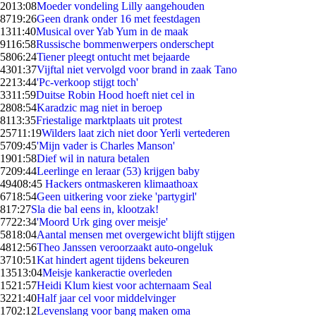
20
13:08
Moeder vondeling Lilly aangehouden
87
19:26
Geen drank onder 16 met feestdagen
13
11:40
Musical over Yab Yum in de maak
91
16:58
Russische bommenwerpers onderschept
58
06:24
Tiener pleegt ontucht met bejaarde
43
01:37
Vijftal niet vervolgd voor brand in zaak Tano
22
13:44
'Pc-verkoop stijgt toch'
33
11:59
Duitse Robin Hood hoeft niet cel in
28
08:54
Karadzic mag niet in beroep
81
13:35
Friestalige marktplaats uit protest
257
11:19
Wilders laat zich niet door Yerli vertederen
57
09:45
'Mijn vader is Charles Manson'
19
01:58
Dief wil in natura betalen
72
09:44
Leerlinge en leraar (53) krijgen baby
494
08:45
Hackers ontmaskeren klimaathoax
67
18:54
Geen uitkering voor zieke 'partygirl'
8
17:27
Sla die bal eens in, klootzak!
77
22:34
'Moord Urk ging over meisje'
58
18:04
Aantal mensen met overgewicht blijft stijgen
48
12:56
Theo Janssen veroorzaakt auto-ongeluk
37
10:51
Kat hindert agent tijdens bekeuren
135
13:04
Meisje kankeractie overleden
15
21:57
Heidi Klum kiest voor achternaam Seal
32
21:40
Half jaar cel voor middelvinger
17
02:12
Levenslang voor bang maken oma