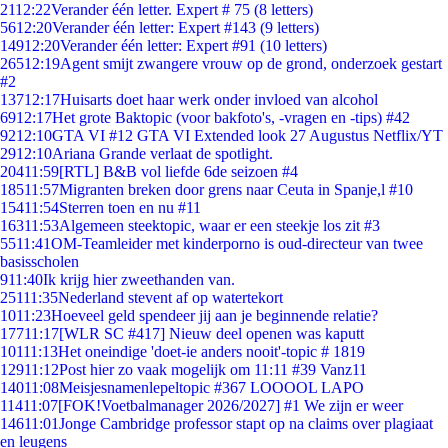
21
12:22
Verander één letter. Expert # 75 (8 letters)
56
12:20
Verander één letter: Expert #143 (9 letters)
149
12:20
Verander één letter: Expert #91 (10 letters)
265
12:19
Agent smijt zwangere vrouw op de grond, onderzoek gestart
#2
137
12:17
Huisarts doet haar werk onder invloed van alcohol
69
12:17
Het grote Baktopic (voor bakfoto's, -vragen en -tips) #42
92
12:10
GTA VI #12 GTA VI Extended look 27 Augustus Netflix/YT
29
12:10
Ariana Grande verlaat de spotlight.
204
11:59
[RTL] B&B vol liefde 6de seizoen #4
185
11:57
Migranten breken door grens naar Ceuta in Spanje,l #10
154
11:54
Sterren toen en nu #11
163
11:53
Algemeen steektopic, waar er een steekje los zit #3
55
11:41
OM-Teamleider met kinderporno is oud-directeur van twee
basisscholen
9
11:40
Ik krijg hier zweethanden van.
251
11:35
Nederland stevent af op watertekort
10
11:23
Hoeveel geld spendeer jij aan je beginnende relatie?
177
11:17
[WLR SC #417] Nieuw deel openen was kaputt
101
11:13
Het oneindige 'doet-ie anders nooit'-topic # 1819
129
11:12
Post hier zo vaak mogelijk om 11:11 #39 Vanz11
140
11:08
Meisjesnamenlepeltopic #367 LOOOOL LAPO
114
11:07
[FOK!Voetbalmanager 2026/2027] #1 We zijn er weer
146
11:01
Jonge Cambridge professor stapt op na claims over plagiaat
en leugens