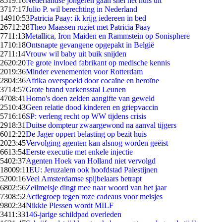
85
19:16
Nederlandse jongeren gaan snel het huis uit
37
17:17
Julio P. wil berechting in Nederland
149
10:53
Patricia Paay: ik krijg iedereen in bed
267
12:28
Theo Maassen ruziet met Patricia Paay
77
11:13
Metallica, Iron Maiden en Rammstein op Sonisphere
17
10:18
Ontsnapte gevangene opgepakt in België
27
11:14
Vrouw wil baby uit buik snijden
26
20:20
Te grote invloed fabrikant op medische kennis
20
19:36
Minder evenementen voor Rotterdam
28
04:36
Afrika overspoeld door cocaïne en heroïne
37
14:57
Grote brand varkensstal Leunen
47
08:41
Homo's doen zelden aangifte van geweld
25
10:43
Geen relatie dood kinderen en griepvaccin
57
16:16
SP: verleng recht op WW tijdens crisis
29
18:31
Duitse dompteur zwaargewond na aanval tijgers
60
12:22
De Jager oppert belasting op bezit huis
20
23:45
Vervolging agenten kan alsnog worden geëist
66
13:54
Eerste executie met enkele injectie
54
02:37
Agenten Hoek van Holland niet vervolgd
180
09:11
EU: Jeruzalem ook hoofdstad Palestijnen
52
00:16
Veel Amsterdamse spijbelaars betrapt
68
02:56
Zeilmeisje dingt mee naar woord van het jaar
73
08:52
Actiegroep tegen roze cadeaus voor meisjes
98
02:34
Nikkie Plessen wordt MILF
34
11:33
146-jarige schildpad overleden