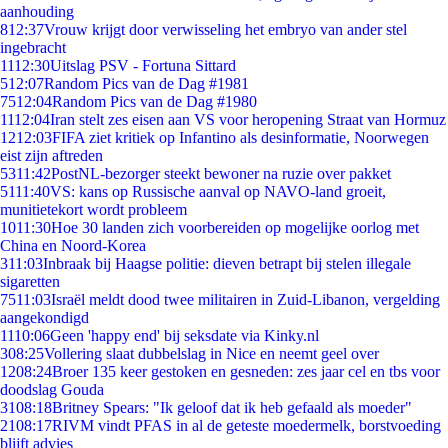
aanhouding
8
12:37
Vrouw krijgt door verwisseling het embryo van ander stel
ingebracht
11
12:30
Uitslag PSV - Fortuna Sittard
5
12:07
Random Pics van de Dag #1981
75
12:04
Random Pics van de Dag #1980
11
12:04
Iran stelt zes eisen aan VS voor heropening Straat van Hormuz
12
12:03
FIFA ziet kritiek op Infantino als desinformatie, Noorwegen
eist zijn aftreden
53
11:42
PostNL-bezorger steekt bewoner na ruzie over pakket
51
11:40
VS: kans op Russische aanval op NAVO-land groeit,
munitietekort wordt probleem
10
11:30
Hoe 30 landen zich voorbereiden op mogelijke oorlog met
China en Noord-Korea
3
11:03
Inbraak bij Haagse politie: dieven betrapt bij stelen illegale
sigaretten
75
11:03
Israël meldt dood twee militairen in Zuid-Libanon, vergelding
aangekondigd
11
10:06
Geen 'happy end' bij seksdate via Kinky.nl
3
08:25
Vollering slaat dubbelslag in Nice en neemt geel over
12
08:24
Broer 135 keer gestoken en gesneden: zes jaar cel en tbs voor
doodslag Gouda
31
08:18
Britney Spears: "Ik geloof dat ik heb gefaald als moeder"
21
08:17
RIVM vindt PFAS in al de geteste moedermelk, borstvoeding
blijft advies