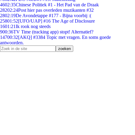
46
02:35
Chinese Politiek #1 - Het Pad van de Draak
282
02:24
Post hier pas overleden muzikanten #32
28
02:19
De Avondetappe #177 - Bijna voorbij :(
258
01:52
[UFO/UAP] #16 The Age of Disclosure
16
01:21
Ik rook nog steeds
9
00:36
TV Time (tracking app) stopt! Alternatief?
147
00:32
[AKQ] #3384 Topic met vragen. En soms goede
antwoorden.