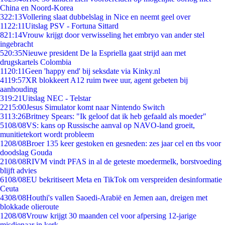
China en Noord-Korea
3
22:13
Vollering slaat dubbelslag in Nice en neemt geel over
11
22:11
Uitslag PSV - Fortuna Sittard
8
21:14
Vrouw krijgt door verwisseling het embryo van ander stel
ingebracht
5
20:35
Nieuwe president De la Espriella gaat strijd aan met
drugskartels Colombia
11
20:11
Geen 'happy end' bij seksdate via Kinky.nl
41
19:57
XR blokkeert A12 ruim twee uur, agent gebeten bij
aanhouding
3
19:21
Uitslag NEC - Telstar
22
15:00
Jesus Simulator komt naar Nintendo Switch
31
13:26
Britney Spears: "Ik geloof dat ik heb gefaald als moeder"
51
08/08
VS: kans op Russische aanval op NAVO-land groeit,
munitietekort wordt probleem
12
08/08
Broer 135 keer gestoken en gesneden: zes jaar cel en tbs voor
doodslag Gouda
21
08/08
RIVM vindt PFAS in al de geteste moedermelk, borstvoeding
blijft advies
61
08/08
EU bekritiseert Meta en TikTok om verspreiden desinformatie
Ceuta
43
08/08
Houthi's vallen Saoedi-Arabië en Jemen aan, dreigen met
blokkade olieroute
12
08/08
Vrouw krijgt 30 maanden cel voor afpersing 12-jarige
misdienaar in kerk