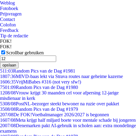
Weblog
Fotoboek
Prijsvragen
Contact
Colofon
Feedback
Tip de redactie
FOK!
FOK!
Scrollbar gebruiken
opslaan
5
11:03
Random Pics van de Dag #1981
18
07:36
MIVD-baas lekt via Strava routes naar geheime kazerne
16
06:35
VrijMiBabes #316 (not very sfw!)
75
01:09
Random Pics van de Dag #1980
12
08/08
Vrouw krijgt 30 maanden cel voor afpersing 12-jarige
misdienaar in kerk
53
08/08
PostNL-bezorger steekt bewoner na ruzie over pakket
35
08/08
Random Pics van de Dag #1979
2
07/08
De FOK!Voetbalmanager 2026/2027 is begonnen
16
07/08
Meta krijgt half miljard boete voor mentale schade bij jongeren
20
07/08
Denemarken pakt AI-gebruik in scholen aan: extra mondelinge
examens