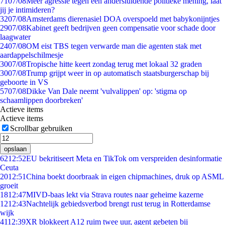
71
07/08
Meer agressie tegen een andersluidende politieke mening, laat
jij je intimideren?
32
07/08
Amsterdams dierenasiel DOA overspoeld met babykonijntjes
29
07/08
Kabinet geeft bedrijven geen compensatie voor schade door
laagwater
24
07/08
OM eist TBS tegen verwarde man die agenten stak met
aardappelschilmesje
30
07/08
Tropische hitte keert zondag terug met lokaal 32 graden
30
07/08
Trump grijpt weer in op automatisch staatsburgerschap bij
geboorte in VS
57
07/08
Dikke Van Dale neemt 'vulvalippen' op: 'stigma op
schaamlippen doorbreken'
Actieve items
Actieve items
Scrollbar gebruiken
opslaan
62
12:52
EU bekritiseert Meta en TikTok om verspreiden desinformatie
Ceuta
20
12:51
China boekt doorbraak in eigen chipmachines, druk op ASML
groeit
18
12:47
MIVD-baas lekt via Strava routes naar geheime kazerne
12
12:43
Nachtelijk gebiedsverbod brengt rust terug in Rotterdamse
wijk
41
12:39
XR blokkeert A12 ruim twee uur, agent gebeten bij