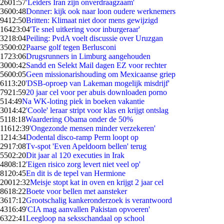
26
01:57
'Leiders Iran zijn onverdraagzaam'
36
00:48
Donner: kijk ook naar loon oudere werknemers
94
12:50
Britten: Klimaat niet door mens gewijzigd
164
23:04
'Te snel uitkering voor inburgeraar'
32
18:04
Peiling: PvdA voelt discussie over Uruzgan
35
00:02
Paarse golf tegen Berlusconi
17
23:06
Drugsrunners in Limburg aangehouden
30
00:42
Sandd en Selekt Mail dagen EZ voor rechter
56
00:05
Geen missionarishouding om Mexicaanse griep
61
13:20
'DSB-oproep van Lakeman mogelijk misdrijf'
79
21:59
20 jaar cel voor per abuis downloaden porno
5
14:49
Na WK-loting piek in boeken vakantie
30
14:42
'Coole' leraar stript voor klas en krijgt ontslag
51
18:18
Waardering Obama onder de 50%
116
12:39
'Ongezonde mensen minder verzekeren'
12
14:34
Dodental disco-ramp Perm loopt op
29
17:08
Tv-spot 'Even Apeldoorn bellen' terug
55
02:20
Dit jaar al 120 executies in Irak
48
08:12
'Eigen risico zorg levert niet veel op'
81
20:45
En dit is de tepel van Hermione
200
12:32
Meisje stopt kat in oven en krijgt 2 jaar cel
86
18:22
Boete voor bellen met aansteker
36
17:12
Grootschalig kankeronderzoek is verantwoord
43
16:49
'CIA mag aanvallen Pakistan opvoeren'
63
22:41
Leegloop na seksschandaal op school