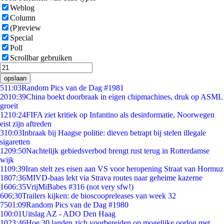
Weblog
Column
(P)review
Special
Poll
Scrollbar gebruiken
opslaan
5
11:03
Random Pics van de Dag #1981
20
10:39
China boekt doorbraak in eigen chipmachines, druk op ASML
groeit
12
10:24
FIFA ziet kritiek op Infantino als desinformatie, Noorwegen
eist zijn aftreden
3
10:03
Inbraak bij Haagse politie: dieven betrapt bij stelen illegale
sigaretten
12
09:50
Nachtelijk gebiedsverbod brengt rust terug in Rotterdamse
wijk
11
09:39
Iran stelt zes eisen aan VS voor heropening Straat van Hormuz
18
07:36
MIVD-baas lekt via Strava routes naar geheime kazerne
16
06:35
VrijMiBabes #316 (not very sfw!)
6
06:30
Trailers kijken: de bioscoopreleases van week 32
75
01:09
Random Pics van de Dag #1980
1
00:01
Uitslag AZ - ADO Den Haag
10
23:46
Hoe 30 landen zich voorbereiden op mogelijke oorlog met