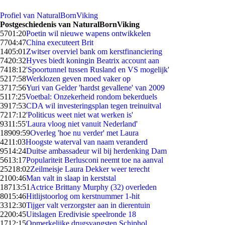
Profiel van NaturalBornViking
Postgeschiedenis van NaturalBornViking
57
01:20
Poetin wil nieuwe wapens ontwikkelen
77
04:47
China executeert Brit
14
05:01
Zwitser overviel bank om kerstfinanciering
74
20:32
Hyves biedt koningin Beatrix account aan
74
18:12
'Spoortunnel tussen Rusland en VS mogelijk'
52
17:58
Werklozen geven moed vaker op
37
17:56
Yuri van Gelder 'hardst gevallene' van 2009
51
17:25
Voetbal: Onzekerheid rondom bekerduels
39
17:53
CDA wil investeringsplan tegen treinuitval
72
17:12
'Politicus weet niet wat werken is'
93
11:55
'Laura vloog niet vanuit Nederland'
189
09:59
Overleg 'hoe nu verder' met Laura
42
11:03
Hoogste waterval van naam veranderd
95
14:24
Duitse ambassadeur wil bij herdenking Dam
56
13:17
Populariteit Berlusconi neemt toe na aanval
252
18:02
Zeilmeisje Laura Dekker weer terecht
21
00:46
Man valt in slaap in kerststal
187
13:51
Actrice Brittany Murphy (32) overleden
80
15:46
Hitlijstoorlog om kerstnummer 1-hit
33
12:30
Tijger valt verzorgster aan in dierentuin
22
00:45
Uitslagen Eredivisie speelronde 18
17
12:15
Opmerkelijke drugsvangsten Schiphol