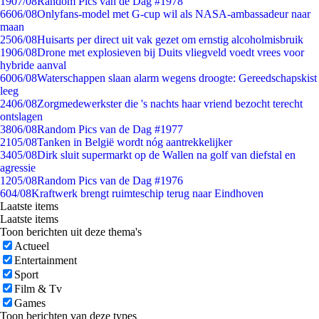
19
07/08
Random Pics van de Dag #1978
66
06/08
Onlyfans-model met G-cup wil als NASA-ambassadeur naar
maan
25
06/08
Huisarts per direct uit vak gezet om ernstig alcoholmisbruik
19
06/08
Drone met explosieven bij Duits vliegveld voedt vrees voor
hybride aanval
60
06/08
Waterschappen slaan alarm wegens droogte: Gereedschapskist
leeg
24
06/08
Zorgmedewerkster die 's nachts haar vriend bezocht terecht
ontslagen
38
06/08
Random Pics van de Dag #1977
21
05/08
Tanken in België wordt nóg aantrekkelijker
34
05/08
Dirk sluit supermarkt op de Wallen na golf van diefstal en
agressie
12
05/08
Random Pics van de Dag #1976
6
04/08
Kraftwerk brengt ruimteschip terug naar Eindhoven
Laatste items
Laatste items
Toon berichten uit deze thema's
Actueel
Entertainment
Sport
Film & Tv
Games
Toon berichten van deze types