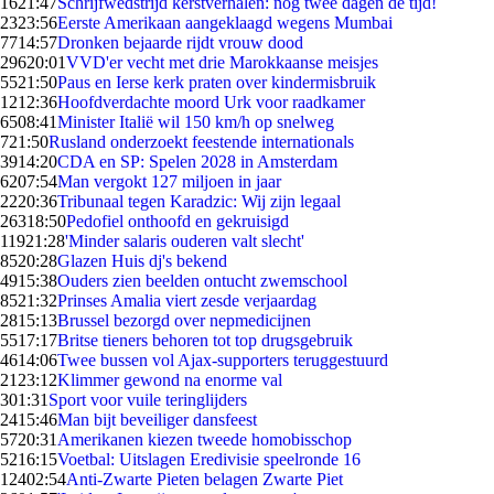
16
21:47
Schrijfwedstrijd kerstverhalen: nog twee dagen de tijd!
23
23:56
Eerste Amerikaan aangeklaagd wegens Mumbai
77
14:57
Dronken bejaarde rijdt vrouw dood
296
20:01
VVD'er vecht met drie Marokkaanse meisjes
55
21:50
Paus en Ierse kerk praten over kindermisbruik
12
12:36
Hoofdverdachte moord Urk voor raadkamer
65
08:41
Minister Italië wil 150 km/h op snelweg
7
21:50
Rusland onderzoekt feestende internationals
39
14:20
CDA en SP: Spelen 2028 in Amsterdam
62
07:54
Man vergokt 127 miljoen in jaar
22
20:36
Tribunaal tegen Karadzic: Wij zijn legaal
263
18:50
Pedofiel onthoofd en gekruisigd
119
21:28
'Minder salaris ouderen valt slecht'
85
20:28
Glazen Huis dj's bekend
49
15:38
Ouders zien beelden ontucht zwemschool
85
21:32
Prinses Amalia viert zesde verjaardag
28
15:13
Brussel bezorgd over nepmedicijnen
55
17:17
Britse tieners behoren tot top drugsgebruik
46
14:06
Twee bussen vol Ajax-supporters teruggestuurd
21
23:12
Klimmer gewond na enorme val
3
01:31
Sport voor vuile teringlijders
24
15:46
Man bijt beveiliger dansfeest
57
20:31
Amerikanen kiezen tweede homobisschop
52
16:15
Voetbal: Uitslagen Eredivisie speelronde 16
124
02:54
Anti-Zwarte Pieten belagen Zwarte Piet