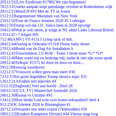
205
12:51
[Live Eredivisie #1786] We zijn begonnen!
78
12:51
Unieke aanpak stopt jarenlange overlast in Rotterdamse wijk
291
12:51
MotoGP #93 Met de TT in Assen
15
12:51
Burgemeester Mamdani van New York
210
12:50
Tour de France femmes 2026 #5 Lollergps
80
12:50
Trump wil dat J.D. Vance hem in 2028 opvolgt
194
12:49
Wat je ook stemt, je krijgt in NL altijd Links Liberaal Beleid.
135
12:47
+7 telspel #95
7
12:46
[AMV] VS #1313 Lying sack of shit.
284
12:44
Oorlog in Oekraïne #1318 Drone baby drone
270
12:44
Beeld van de Dag Art Installation b
185
12:43
Touwtrekken 2.0 #636 - Team 1 beste team *G* *O*
105
12:40
Man zoekt mij en bedreigt mij, nadat ik met zijn zoon sprak
209
12:40
Teltopic #1571 tel door en door en door....
59
12:39
Eeuwig voortleven
122
12:37
Vrouwen willen geen man meer #30
72
12:37
Het grote dagelijkse Trump nieuws topic #31
126
12:31
Afvallen met injecties #4
11
12:31
[Dagboek] Veel aan hoofd - Deel 28
160
12:31
[CUL TV] Masterchef Australië 2026
266
12:30
Russia vs Ukraine #91
134
12:29
Hoe denkt God echt over homo-seksualiteit? deel 4
9
12:25
EK Atletiek 2026 te Birmingham #1
207
12:24
Verander een letter expert (7lettereditie) #50
180
12:22
[Keuken Kampioen Divisie] #44 Vitesse mag weg