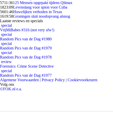
57
11:36
125 Mensen opgepakt tijdens Qlimax
18
23:09
Levenslang voor spion voor Cuba
56
01:46
Huwelijken verboden in Texas
16
19:58
Groningen sluit noodopvang alsnog
Laatste reviews en specials
special
VrijMiBabes #316 (not very sfw!)
special
Random Pics van de Dag #1980
special
Random Pics van de Dag #1979
special
Random Pics van de Dag #1978
review
Forensics: Crime Scene Detective
special
Random Pics van de Dag #1977
Algemene Voorwaarden
|
Privacy Policy
|
Cookievoorkeuren
Volg ons
©FOK.nl e.a.