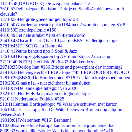
114
10:58
[DAGBOEK] De weg naar balans #12
36
10:57
Defensiepact Pakistan, Turkije en Saudi-Arabië bevat art.5
clausule?
137
10:50
Het grote goedemorgen topic #3
48
10:50
Woordensamenstelspel #1184 met 2 woorden spreken SVP
41
10:50
Dierenlepeltopic #150
40
10:49
Het hele alfabet #108 en 4letterwoord
254
10:48
Oscar Piastri: Over 10 jaar de BESTE allertijden-topic
278
10:45
[F1 SC] Get a Room #4
14
10:41
Petitie behoud npo 5 Soul & Jazz
126
10:41
Koopzegels sparen bij AH duurt straks 2x zo lang
271
10:40
[NET5] Het blok 2026 #32 Blokkendozen
297
10:35
Oorlog Iran #136 Bridge and powerplant day incoming?
279
10:33
Het enige echte LEGO-topic #45 LEGOOOOOOOOOOO
128
10:26
[SBS6] De Bondgenoten #318 Een klein kusje moet kunnen
2
10:23
LG nas n1t1 - niet zichtbaar bij aansluiten
104
10:19
De landelijke hittegolf van 2026
232
10:12
Het FOK!kers maken teringherrie topic
92
10:11
Nederlandse Politiek #725
5
10:11
Centraal Bordspeltopic #9 Waar we schuiven met karton
106
10:02
Telstar-topic #2: De Witte Leeuwen Brullen nog altijd in
Velsen-Zuid!
190
10:01
[Wielrennen #616] Brennan!
0
10:00
Extreme hitte Europa kan economische groei tenietdoen'
89
09:32
Voorspellingstopic: Wie is hier de weerkundige? #16