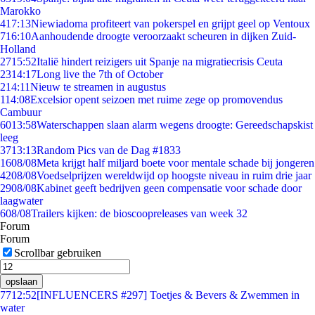
Marokko
4
17:13
Niewiadoma profiteert van pokerspel en grijpt geel op Ventoux
7
16:10
Aanhoudende droogte veroorzaakt scheuren in dijken Zuid-
Holland
27
15:52
Italië hindert reizigers uit Spanje na migratiecrisis Ceuta
23
14:17
Long live the 7th of October
2
14:11
Nieuw te streamen in augustus
1
14:08
Excelsior opent seizoen met ruime zege op promovendus
Cambuur
60
13:58
Waterschappen slaan alarm wegens droogte: Gereedschapskist
leeg
37
13:13
Random Pics van de Dag #1833
16
08/08
Meta krijgt half miljard boete voor mentale schade bij jongeren
42
08/08
Voedselprijzen wereldwijd op hoogste niveau in ruim drie jaar
29
08/08
Kabinet geeft bedrijven geen compensatie voor schade door
laagwater
6
08/08
Trailers kijken: de bioscoopreleases van week 32
Forum
Forum
Scrollbar gebruiken
opslaan
77
12:52
[INFLUENCERS #297] Toetjes & Bevers & Zwemmen in
water