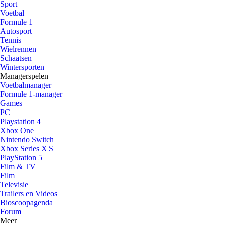
Sport
Voetbal
Formule 1
Autosport
Tennis
Wielrennen
Schaatsen
Wintersporten
Managerspelen
Voetbalmanager
Formule 1-manager
Games
PC
Playstation 4
Xbox One
Nintendo Switch
Xbox Series X|S
PlayStation 5
Film & TV
Film
Televisie
Trailers en Videos
Bioscoopagenda
Forum
Meer