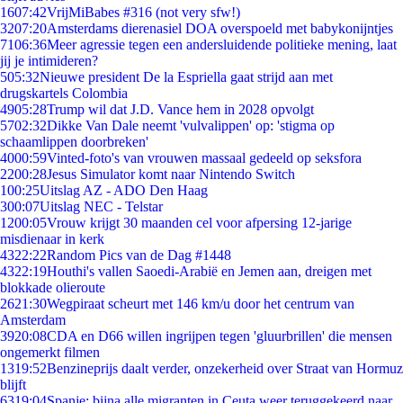
16
07:42
VrijMiBabes #316 (not very sfw!)
32
07:20
Amsterdams dierenasiel DOA overspoeld met babykonijntjes
71
06:36
Meer agressie tegen een andersluidende politieke mening, laat
jij je intimideren?
5
05:32
Nieuwe president De la Espriella gaat strijd aan met
drugskartels Colombia
49
05:28
Trump wil dat J.D. Vance hem in 2028 opvolgt
57
02:32
Dikke Van Dale neemt 'vulvalippen' op: 'stigma op
schaamlippen doorbreken'
40
00:59
Vinted-foto's van vrouwen massaal gedeeld op seksfora
22
00:28
Jesus Simulator komt naar Nintendo Switch
1
00:25
Uitslag AZ - ADO Den Haag
3
00:07
Uitslag NEC - Telstar
12
00:05
Vrouw krijgt 30 maanden cel voor afpersing 12-jarige
misdienaar in kerk
43
22:22
Random Pics van de Dag #1448
43
22:19
Houthi's vallen Saoedi-Arabië en Jemen aan, dreigen met
blokkade olieroute
26
21:30
Wegpiraat scheurt met 146 km/u door het centrum van
Amsterdam
39
20:08
CDA en D66 willen ingrijpen tegen 'gluurbrillen' die mensen
ongemerkt filmen
13
19:52
Benzineprijs daalt verder, onzekerheid over Straat van Hormuz
blijft
63
19:04
Spanje: bijna alle migranten in Ceuta weer teruggekeerd naar