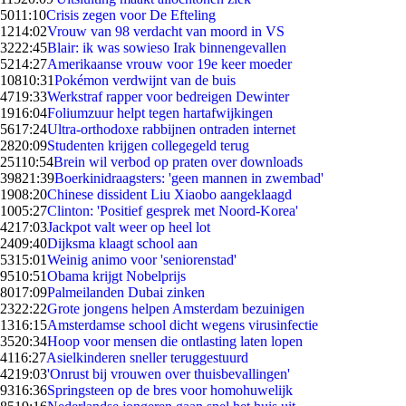
50
11:10
Crisis zegen voor De Efteling
12
14:02
Vrouw van 98 verdacht van moord in VS
32
22:45
Blair: ik was sowieso Irak binnengevallen
52
14:27
Amerikaanse vrouw voor 19e keer moeder
108
10:31
Pokémon verdwijnt van de buis
47
19:33
Werkstraf rapper voor bedreigen Dewinter
19
16:04
Foliumzuur helpt tegen hartafwijkingen
56
17:24
Ultra-orthodoxe rabbijnen ontraden internet
28
20:09
Studenten krijgen collegegeld terug
251
10:54
Brein wil verbod op praten over downloads
398
21:39
Boerkinidraagsters: 'geen mannen in zwembad'
19
08:20
Chinese dissident Liu Xiaobo aangeklaagd
10
05:27
Clinton: 'Positief gesprek met Noord-Korea'
42
17:03
Jackpot valt weer op heel lot
24
09:40
Dijksma klaagt school aan
53
15:01
Weinig animo voor 'seniorenstad'
95
10:51
Obama krijgt Nobelprijs
80
17:09
Palmeilanden Dubai zinken
23
22:22
Grote jongens helpen Amsterdam bezuinigen
13
16:15
Amsterdamse school dicht wegens virusinfectie
35
20:34
Hoop voor mensen die ontlasting laten lopen
41
16:27
Asielkinderen sneller teruggestuurd
42
19:03
'Onrust bij vrouwen over thuisbevallingen'
93
16:36
Springsteen op de bres voor homohuwelijk