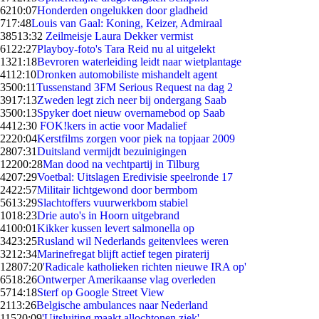
62
10:07
Honderden ongelukken door gladheid
7
17:48
Louis van Gaal: Koning, Keizer, Admiraal
385
13:32
Zeilmeisje Laura Dekker vermist
61
22:27
Playboy-foto's Tara Reid nu al uitgelekt
13
21:18
Bevroren waterleiding leidt naar wietplantage
41
12:10
Dronken automobiliste mishandelt agent
35
00:11
Tussenstand 3FM Serious Request na dag 2
39
17:13
Zweden legt zich neer bij ondergang Saab
35
00:13
Spyker doet nieuw overnamebod op Saab
44
12:30
FOK!kers in actie voor Madalief
22
20:04
Kerstfilms zorgen voor piek na topjaar 2009
28
07:31
Duitsland vermijdt bezuinigingen
122
00:28
Man dood na vechtpartij in Tilburg
42
07:29
Voetbal: Uitslagen Eredivisie speelronde 17
24
22:57
Militair lichtgewond door bermbom
56
13:29
Slachtoffers vuurwerkbom stabiel
10
18:23
Drie auto's in Hoorn uitgebrand
41
00:01
Kikker kussen levert salmonella op
34
23:25
Rusland wil Nederlands geitenvlees weren
32
12:34
Marinefregat blijft actief tegen piraterij
128
07:20
'Radicale katholieken richten nieuwe IRA op'
65
18:26
Ontwerper Amerikaanse vlag overleden
57
14:18
Sterf op Google Street View
21
13:26
Belgische ambulances naar Nederland
115
20:09
'Uitsluiting maakt allochtonen ziek'