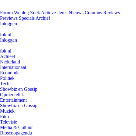
Forum
Weblog
Zoek
Actieve Items
Nieuws
Columns
Reviews
Previews
Specials
Archief
Inloggen
fok.nl
Inloggen
fok.nl
Actueel
Nederland
Internationaal
Economie
Politiek
Tech
Showbiz en Gossip
Opmerkelijk
Entertainment
Showbiz en Gossip
Muziek
Film
Televisie
Media & Cultuur
Bioscoopagenda