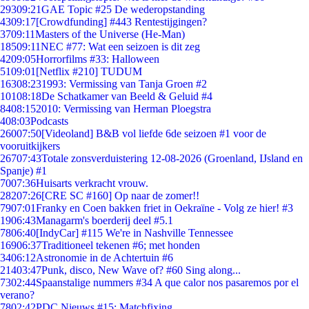
293
09:21
GAE Topic #25 De wederopstanding
43
09:17
[Crowdfunding] #443 Rentestijgingen?
37
09:11
Masters of the Universe (He-Man)
185
09:11
NEC #77: Wat een seizoen is dit zeg
42
09:05
Horrorfilms #33: Halloween
51
09:01
[Netflix #210] TUDUM
163
08:23
1993: Vermissing van Tanja Groen #2
101
08:18
De Schatkamer van Beeld & Geluid #4
84
08:15
2010: Vermissing van Herman Ploegstra
4
08:03
Podcasts
260
07:50
[Videoland] B&B vol liefde 6de seizoen #1 voor de
vooruitkijkers
267
07:43
Totale zonsverduistering 12-08-2026 (Groenland, IJsland en
Spanje) #1
70
07:36
Huisarts verkracht vrouw.
282
07:26
[CRE SC #160] Op naar de zomer!!
79
07:01
Franky en Coen bakken friet in Oekraïne - Volg ze hier! #3
19
06:43
Managarm's boerderij deel #5.1
78
06:40
[IndyCar] #115 We're in Nashville Tennessee
169
06:37
Traditioneel tekenen #6; met honden
34
06:12
Astronomie in de Achtertuin #6
214
03:47
Punk, disco, New Wave of? #60 Sing along...
73
02:44
Spaanstalige nummers #34 A que calor nos pasaremos por el
verano?
78
02:42
PDC Nieuws #15: Matchfixing