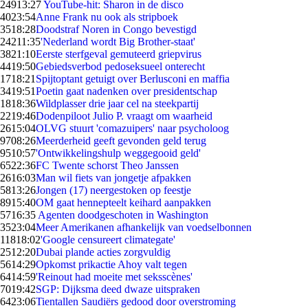
249
13:27
YouTube-hit: Sharon in de disco
40
23:54
Anne Frank nu ook als stripboek
35
18:28
Doodstraf Noren in Congo bevestigd
242
11:35
'Nederland wordt Big Brother-staat'
38
21:10
Eerste sterfgeval gemuteerd griepvirus
44
19:50
Gebiedsverbod pedoseksueel onterecht
17
18:21
Spijtoptant getuigt over Berlusconi en maffia
34
19:51
Poetin gaat nadenken over presidentschap
18
18:36
Wildplasser drie jaar cel na steekpartij
22
19:46
Dodenpiloot Julio P. vraagt om waarheid
26
15:04
OLVG stuurt 'comazuipers' naar psycholoog
97
08:26
Meerderheid geeft gevonden geld terug
95
10:57
'Ontwikkelingshulp weggegooid geld'
65
22:36
FC Twente schorst Theo Janssen
26
16:03
Man wil fiets van jongetje afpakken
58
13:26
Jongen (17) neergestoken op feestje
89
15:40
OM gaat hennepteelt keihard aanpakken
57
16:35
Agenten doodgeschoten in Washington
35
23:04
Meer Amerikanen afhankelijk van voedselbonnen
118
18:02
'Google censureert climategate'
25
12:20
Dubai plande acties zorgvuldig
56
14:29
Opkomst prikactie Ahoy valt tegen
64
14:59
'Reinout had moeite met seksscènes'
70
19:42
SGP: Dijksma deed dwaze uitspraken
64
23:06
Tientallen Saudiërs gedood door overstroming