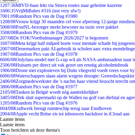
12
07:36
MIVD-baas lekt via Strava routes naar geheime kazerne
16
06:35
VrijMiBabes #316 (not very sfw!)
70
01:09
Random Pics van de Dag #1980
12
08/08
Vrouw krijgt 30 maanden cel voor afpersing 12-jarige misdiena
50
08/08
PostNL-bezorger steekt bewoner na ruzie over pakket
35
08/08
Random Pics van de Dag #1979
2
07/08
De FOK!Voetbalmanager 2026/2027 is begonnen
16
07/08
Meta krijgt half miljard boete voor mentale schade bij jongeren
20
07/08
Denemarken pakt AI-gebruik in scholen aan: extra mondeling
19
07/08
Random Pics van de Dag #1978
66
06/08
Onlyfans-model met G-cup wil als NASA-ambassadeur naar 
25
06/08
Huisarts per direct uit vak gezet om ernstig alcoholmisbruik
19
06/08
Drone met explosieven bij Duits vliegveld voedt vrees voor hy
60
06/08
Waterschappen slaan alarm wegens droogte: Gereedschapskist
24
06/08
Zorgmedewerkster die 's nachts haar vriend bezocht terecht on
38
06/08
Random Pics van de Dag #1977
21
05/08
Tanken in België wordt nóg aantrekkelijker
34
05/08
Dirk sluit supermarkt op de Wallen na golf van diefstal en agre
12
05/08
Random Pics van de Dag #1976
6
04/08
Kraftwerk brengt ruimteschip terug naar Eindhoven
20
04/08
Apple vecht Britse eis tot inbouwen backdoor in iCloud aan
Laatste items
Laatste items
Toon berichten uit deze thema's