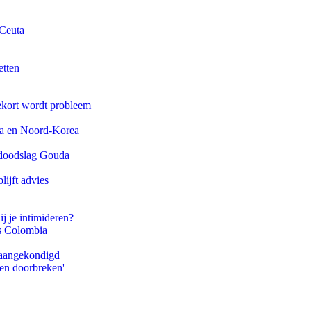
 Ceuta
etten
ekort wordt probleem
na en Noord-Korea
r doodslag Gouda
ijft advies
ij je intimideren?
ls Colombia
g aangekondigd
pen doorbreken'