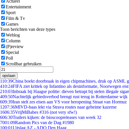
Actueel
Entertainment
Sport
Film & Tv
Games
Toon berichten van deze types
Weblog
Column
(P)review
Special
Poll
Scrollbar gebruiken
opslaan
1
10:39
China boekt doorbraak in eigen chipmachines, druk op ASML g
4
10:24
FIFA ziet kritiek op Infantino als desinformatie, Noorwegen eist 
2
10:03
Inbraak bij Haagse politie: dieven betrapt bij stelen illegale sigar
4
09:50
Nachtelijk gebiedsverbod brengt rust terug in Rotterdamse wijk
6
09:39
Iran stelt zes eisen aan VS voor heropening Straat van Hormuz
12
07:36
MIVD-baas lekt via Strava routes naar geheime kazerne
16
06:35
VrijMiBabes #316 (not very sfw!)
6
06:30
Trailers kijken: de bioscoopreleases van week 32
70
01:09
Random Pics van de Dag #1980
1
00:01
Uitslag AZ - ADO Den Haag