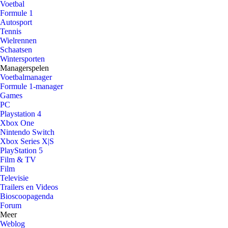
Voetbal
Formule 1
Autosport
Tennis
Wielrennen
Schaatsen
Wintersporten
Managerspelen
Voetbalmanager
Formule 1-manager
Games
PC
Playstation 4
Xbox One
Nintendo Switch
Xbox Series X|S
PlayStation 5
Film & TV
Film
Televisie
Trailers en Videos
Bioscoopagenda
Forum
Meer
Weblog