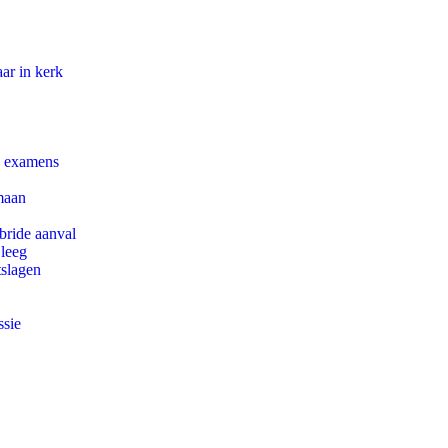
ar in kerk
e examens
maan
bride aanval
 leeg
tslagen
ssie