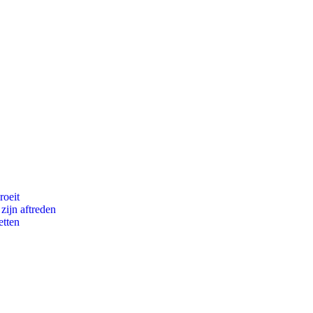
roeit
zijn aftreden
etten