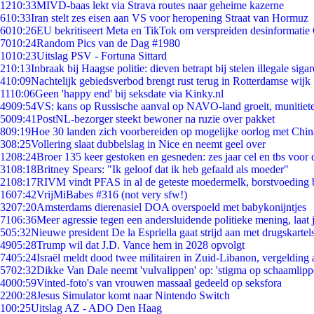
12
10:33
MIVD-baas lekt via Strava routes naar geheime kazerne
6
10:33
Iran stelt zes eisen aan VS voor heropening Straat van Hormuz
60
10:26
EU bekritiseert Meta en TikTok om verspreiden desinformatie
70
10:24
Random Pics van de Dag #1980
10
10:23
Uitslag PSV - Fortuna Sittard
2
10:13
Inbraak bij Haagse politie: dieven betrapt bij stelen illegale sigar
4
10:09
Nachtelijk gebiedsverbod brengt rust terug in Rotterdamse wijk
11
10:06
Geen 'happy end' bij seksdate via Kinky.nl
49
09:54
VS: kans op Russische aanval op NAVO-land groeit, munitiet
50
09:41
PostNL-bezorger steekt bewoner na ruzie over pakket
8
09:19
Hoe 30 landen zich voorbereiden op mogelijke oorlog met Chi
3
08:25
Vollering slaat dubbelslag in Nice en neemt geel over
12
08:24
Broer 135 keer gestoken en gesneden: zes jaar cel en tbs voo
31
08:18
Britney Spears: "Ik geloof dat ik heb gefaald als moeder"
21
08:17
RIVM vindt PFAS in al de geteste moedermelk, borstvoeding bl
16
07:42
VrijMiBabes #316 (not very sfw!)
32
07:20
Amsterdams dierenasiel DOA overspoeld met babykonijntjes
71
06:36
Meer agressie tegen een andersluidende politieke mening, laat j
5
05:32
Nieuwe president De la Espriella gaat strijd aan met drugskarte
49
05:28
Trump wil dat J.D. Vance hem in 2028 opvolgt
74
05:24
Israël meldt dood twee militairen in Zuid-Libanon, vergeldin
57
02:32
Dikke Van Dale neemt 'vulvalippen' op: 'stigma op schaamlip
40
00:59
Vinted-foto's van vrouwen massaal gedeeld op seksfora
22
00:28
Jesus Simulator komt naar Nintendo Switch
1
00:25
Uitslag AZ - ADO Den Haag