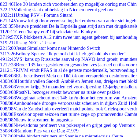
8
23:46
Hoe 30 landen zich voorbereiden op mogelijke oorlog met Chi
3
22:13
Vollering slaat dubbelslag in Nice en neemt geel over
10
22:11
Uitslag PSV - Fortuna Sittard
6
21:14
Vrouw krijgt door verwisseling het embryo van ander stel ingeb
5
20:35
Nieuwe president De la Espriella gaat strijd aan met drugskarte
11
20:11
Geen 'happy end' bij seksdate via Kinky.nl
37
19:57
XR blokkeert A12 ruim twee uur, agent gebeten bij aanhoudin
3
19:21
Uitslag NEC - Telstar
22
15:00
Jesus Simulator komt naar Nintendo Switch
31
13:26
Britney Spears: "Ik geloof dat ik heb gefaald als moeder"
49
12:42
VS: kans op Russische aanval op NAVO-land groeit, munitiet
12
12:28
Broer 135 keer gestoken en gesneden: zes jaar cel en tbs voo
21
12:17
RIVM vindt PFAS in al de geteste moedermelk, borstvoeding bl
60
08/08
EU bekritiseert Meta en TikTok om verspreiden desinformatie
43
08/08
Houthi's vallen Saoedi-Arabië en Jemen aan, dreigen met blok
12
08/08
Vrouw krijgt 30 maanden cel voor afpersing 12-jarige misdiena
50
08/08
PostNL-bezorger steekt bewoner na ruzie over pakket
26
08/08
Wegpiraat scheurt met 146 km/u door het centrum van Amste
7
08/08
Aanhoudende droogte veroorzaakt scheuren in dijken Zuid-Hol
0
08/08
Van de Zandschulp overleeft matchpoints, ook Griekspoor verde
1
08/08
Excelsior opent seizoen met ruime zege op promovendus Camb
2
08/08
Nieuw te streamen in augustus
4
08/08
Niewiadoma profiteert van pokerspel en grijpt geel op Ventoux
35
08/08
Random Pics van de Dag #1979
27
07/08
Italië hindert reizigers uit Spanje na migratiecrisis Ceuta