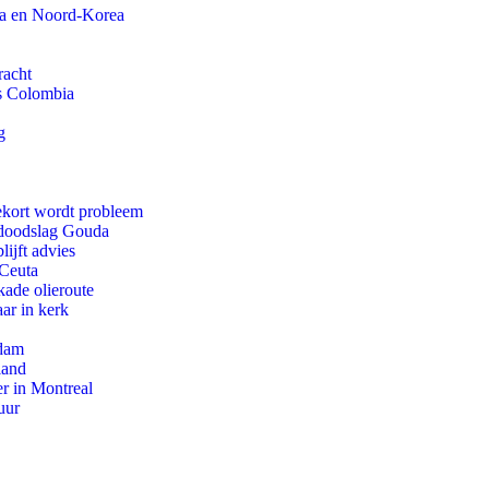
na en Noord-Korea
racht
ls Colombia
g
ekort wordt probleem
r doodslag Gouda
ijft advies
 Ceuta
kade olieroute
ar in kerk
rdam
land
r in Montreal
uur