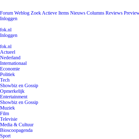
Forum
Weblog
Zoek
Actieve Items
Nieuws
Columns
Reviews
Previe
Inloggen
fok.nl
Inloggen
fok.nl
Actueel
Nederland
Internationaal
Economie
Politiek
Tech
Showbiz en Gossip
Opmerkelijk
Entertainment
Showbiz en Gossip
Muziek
Film
Televisie
Media & Cultuur
Bioscoopagenda
Sport