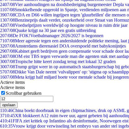
24
07/08
Vier aanhoudingen na doodsbedreiging burgemeester Depla v
11
07/08
Smokkelbende opgerold in Spanje, verdienden miljoenen aan 
39
07/08
CDA en D66 willen ingrijpen tegen 'gluurbrillen' die mensen 
13
07/08
Benzineprijs daalt verder, onzekerheid over Straat van Hormuz 
42
07/08
Voedselprijzen wereldwijd op hoogste niveau in ruim drie jaar
23
07/08
Quake krijgt na 30 jaar een gratis uitbreiding
2
07/08
De FOK!Voetbalmanager 2026/2027 is begonnen
71
07/08
Meer agressie tegen een andersluidende politieke mening, laat j
32
07/08
Amsterdams dierenasiel DOA overspoeld met babykonijntjes
29
07/08
Kabinet geeft bedrijven geen compensatie voor schade door la
24
07/08
OM eist TBS tegen verwarde man die agenten stak met aardap
30
07/08
Tropische hitte keert zondag terug met lokaal 32 graden
30
07/08
Trump grijpt weer in op automatisch staatsburgerschap bij geb
57
07/08
Dikke Van Dale neemt 'vulvalippen' op: 'stigma op schaamlip
16
07/08
Meta krijgt half miljard boete voor mentale schade bij jongeren
Actieve items
Actieve items
Scrollbar gebruiken
opslaan
1
10:46
China boekt doorbraak in eigen chipmachines, druk op ASML g
37
10:45
XR blokkeert A12 ruim twee uur, agent gebeten bij aanhoudin
4
10:41
FIFA ziet kritiek op Infantino als desinformatie, Noorwegen eist 
6
10:35
Vrouw krijgt door verwisseling het embryo van ander stel ingeb