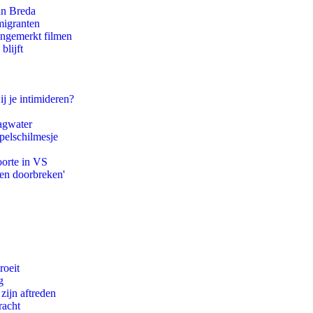
an Breda
migranten
ongemerkt filmen
blijft
ij je intimideren?
agwater
pelschilmesje
oorte in VS
pen doorbreken'
roeit
g
zijn aftreden
racht