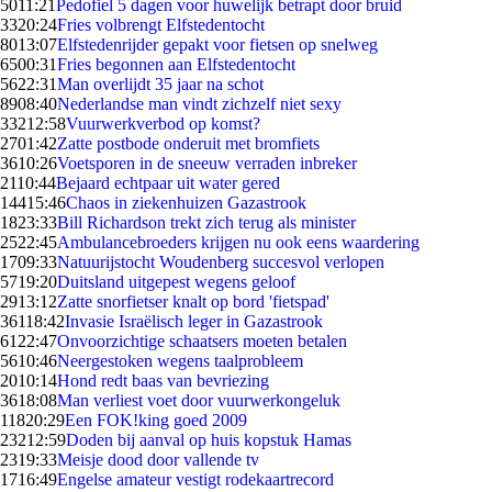
50
11:21
Pedofiel 5 dagen voor huwelijk betrapt door bruid
33
20:24
Fries volbrengt Elfstedentocht
80
13:07
Elfstedenrijder gepakt voor fietsen op snelweg
65
00:31
Fries begonnen aan Elfstedentocht
56
22:31
Man overlijdt 35 jaar na schot
89
08:40
Nederlandse man vindt zichzelf niet sexy
332
12:58
Vuurwerkverbod op komst?
27
01:42
Zatte postbode onderuit met bromfiets
36
10:26
Voetsporen in de sneeuw verraden inbreker
21
10:44
Bejaard echtpaar uit water gered
144
15:46
Chaos in ziekenhuizen Gazastrook
18
23:33
Bill Richardson trekt zich terug als minister
25
22:45
Ambulancebroeders krijgen nu ook eens waardering
17
09:33
Natuurijstocht Woudenberg succesvol verlopen
57
19:20
Duitsland uitgepest wegens geloof
29
13:12
Zatte snorfietser knalt op bord 'fietspad'
361
18:42
Invasie Israëlisch leger in Gazastrook
61
22:47
Onvoorzichtige schaatsers moeten betalen
56
10:46
Neergestoken wegens taalprobleem
20
10:14
Hond redt baas van bevriezing
36
18:08
Man verliest voet door vuurwerkongeluk
118
20:29
Een FOK!king goed 2009
232
12:59
Doden bij aanval op huis kopstuk Hamas
23
19:33
Meisje dood door vallende tv
17
16:49
Engelse amateur vestigt rodekaartrecord