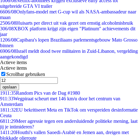
10
06/08
Netflix-abonnees krijgen exclusieve early access tot
uitgebreide GTA VI trailer
66
06/08
Onlyfans-model met G-cup wil als NASA-ambassadeur naar
maan
25
06/08
Huisarts per direct uit vak gezet om ernstig alcoholmisbruik
3
06/08
XBOX platform krijgt zijn eigen "Platinum" achievements dit
jaar
12
06/08
Capibara's lopen Braziliaans parlementsgebouw Mato Grosso
binnen
69
06/08
Israël meldt dood twee militairen in Zuid-Libanon, vergelding
aangekondigd
Actieve items
Actieve items
Scrollbar gebruiken
opslaan
19
11:35
Random Pics van de Dag #1980
9
11:33
Wegpiraat scheurt met 146 km/u door het centrum van
Amsterdam
18
11:32
EU bekritiseert Meta en TikTok om verspreiden desinformatie
Ceuta
68
11:29
Meer agressie tegen een andersluidende politieke mening, laat
jij je intimideren?
14
11:20
Houthi's vallen Saoedi-Arabië en Jemen aan, dreigen met
blokkade olieroute