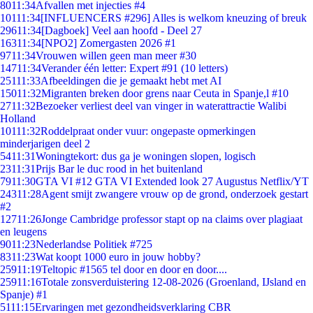
80
11:34
Afvallen met injecties #4
101
11:34
[INFLUENCERS #296] Alles is welkom kneuzing of breuk
296
11:34
[Dagboek] Veel aan hoofd - Deel 27
163
11:34
[NPO2] Zomergasten 2026 #1
97
11:34
Vrouwen willen geen man meer #30
147
11:34
Verander één letter: Expert #91 (10 letters)
251
11:33
Afbeeldingen die je gemaakt hebt met AI
150
11:32
Migranten breken door grens naar Ceuta in Spanje,l #10
27
11:32
Bezoeker verliest deel van vinger in waterattractie Walibi
Holland
101
11:32
Roddelpraat onder vuur: ongepaste opmerkingen
minderjarigen deel 2
54
11:31
Woningtekort: dus ga je woningen slopen, logisch
23
11:31
Prijs Bar le duc rood in het buitenland
79
11:30
GTA VI #12 GTA VI Extended look 27 Augustus Netflix/YT
243
11:28
Agent smijt zwangere vrouw op de grond, onderzoek gestart
#2
127
11:26
Jonge Cambridge professor stapt op na claims over plagiaat
en leugens
90
11:23
Nederlandse Politiek #725
83
11:23
Wat koopt 1000 euro in jouw hobby?
259
11:19
Teltopic #1565 tel door en door en door....
259
11:16
Totale zonsverduistering 12-08-2026 (Groenland, IJsland en
Spanje) #1
51
11:15
Ervaringen met gezondheidsverklaring CBR