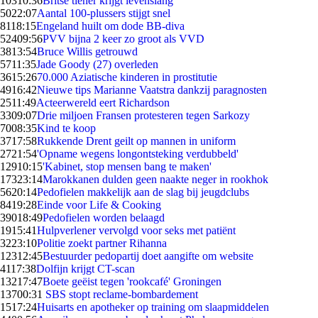
103
10:36
Britse tiener krijgt levenslang
50
22:07
Aantal 100-plussers stijgt snel
81
18:15
Engeland huilt om dode BB-diva
524
09:56
PVV bijna 2 keer zo groot als VVD
38
13:54
Bruce Willis getrouwd
57
11:35
Jade Goody (27) overleden
36
15:26
70.000 Aziatische kinderen in prostitutie
49
16:42
Nieuwe tips Marianne Vaatstra dankzij paragnosten
25
11:49
Acteerwereld eert Richardson
33
09:07
Drie miljoen Fransen protesteren tegen Sarkozy
70
08:35
Kind te koop
37
17:58
Rukkende Drent geilt op mannen in uniform
27
21:54
'Opname wegens longontsteking verdubbeld'
129
10:15
'Kabinet, stop mensen bang te maken'
173
23:14
Marokkanen dulden geen naakte neger in rookhok
56
20:14
Pedofielen makkelijk aan de slag bij jeugdclubs
84
19:28
Einde voor Life & Cooking
390
18:49
Pedofielen worden belaagd
19
15:41
Hulpverlener vervolgd voor seks met patiënt
32
23:10
Politie zoekt partner Rihanna
123
12:45
Bestuurder pedopartij doet aangifte om website
41
17:38
Dolfijn krijgt CT-scan
132
17:47
Boete geëist tegen 'rookcafé' Groningen
137
00:31
SBS stopt reclame-bombardement
15
17:24
Huisarts en apotheker op training om slaapmiddelen