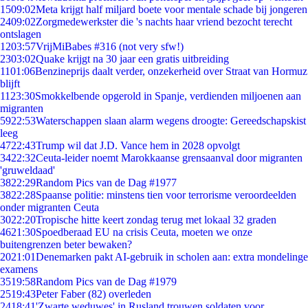
15
09:02
Meta krijgt half miljard boete voor mentale schade bij jongeren
24
09:02
Zorgmedewerkster die 's nachts haar vriend bezocht terecht
ontslagen
12
03:57
VrijMiBabes #316 (not very sfw!)
23
03:02
Quake krijgt na 30 jaar een gratis uitbreiding
11
01:06
Benzineprijs daalt verder, onzekerheid over Straat van Hormuz
blijft
11
23:30
Smokkelbende opgerold in Spanje, verdienden miljoenen aan
migranten
59
22:53
Waterschappen slaan alarm wegens droogte: Gereedschapskist
leeg
47
22:43
Trump wil dat J.D. Vance hem in 2028 opvolgt
34
22:32
Ceuta-leider noemt Marokkaanse grensaanval door migranten
'gruweldaad'
38
22:29
Random Pics van de Dag #1977
38
22:28
Spaanse politie: minstens tien voor terrorisme veroordeelden
onder migranten Ceuta
30
22:20
Tropische hitte keert zondag terug met lokaal 32 graden
46
21:30
Spoedberaad EU na crisis Ceuta, moeten we onze
buitengrenzen beter bewaken?
20
21:01
Denemarken pakt AI-gebruik in scholen aan: extra mondelinge
examens
35
19:58
Random Pics van de Dag #1979
25
19:43
Peter Faber (82) overleden
24
18:41
'Zwarte weduwes' in Rusland trouwen soldaten voor