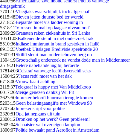
44
00:56
Amerikaanse zwembond schorst Phelps vanwege
drugsgebruik
77
01:10
Vliegtaks waarschijnlijk toch afgeschaft
61
15:48
Dieven jatten duurste bed ter wereld
27
18:55
Bejaarde moet via ladder woning in
53
18:11
'Virussen in mail op laagste niveau ooit'
28
09:29
Granaten raken ziekenhuis in Sri Lanka
105
11:08
Balkenende stemt in met onderzoek Irak
55
10:36
Indiase immigrant in brand gestoken in Italië
89
13:23
Voetbal: Uitslagen Eredivisie speelronde 20
26
07:31
Skilift sleurt man ondersteboven berg op
13
04:19
Grootschalig onderzoek na vondst dode man in Middenmeer
25
19:21
Betere nabehandeling bij beroerte
178
14:03
Celstraf vanwege leeftijdsverschil seks
150
04:25
'Jezus redt' moet van het dak
67
18:00
Vrouw baart achtling
21
15:37
Telegraaf is happy met Van Middelkoop
60
17:26
Meisje genezen dankzij Wii Fit
26
23:50
Inbreker belooft buurman terug te komen
52
03:15
Geen belastingaangifte met Windows 98
27
07:42
Inbreker stript voor politie
23
20:51
Opa jat nepgans uit tuin
23
00:12
Dronken op het werk? Geen probleem!
36
09:04
Schaatster valt over eigen lampion
18
00:07
Politie bewaakt pand Aeroflot in Amsterdam