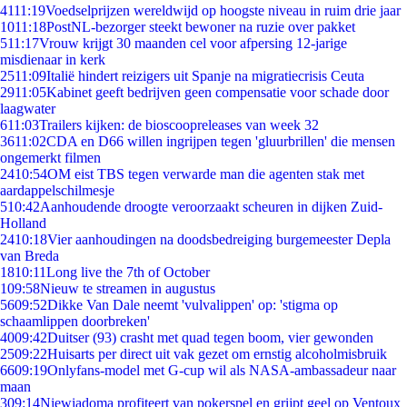
41
11:19
Voedselprijzen wereldwijd op hoogste niveau in ruim drie jaar
10
11:18
PostNL-bezorger steekt bewoner na ruzie over pakket
5
11:17
Vrouw krijgt 30 maanden cel voor afpersing 12-jarige
misdienaar in kerk
25
11:09
Italië hindert reizigers uit Spanje na migratiecrisis Ceuta
29
11:05
Kabinet geeft bedrijven geen compensatie voor schade door
laagwater
6
11:03
Trailers kijken: de bioscoopreleases van week 32
36
11:02
CDA en D66 willen ingrijpen tegen 'gluurbrillen' die mensen
ongemerkt filmen
24
10:54
OM eist TBS tegen verwarde man die agenten stak met
aardappelschilmesje
5
10:42
Aanhoudende droogte veroorzaakt scheuren in dijken Zuid-
Holland
24
10:18
Vier aanhoudingen na doodsbedreiging burgemeester Depla
van Breda
18
10:11
Long live the 7th of October
1
09:58
Nieuw te streamen in augustus
56
09:52
Dikke Van Dale neemt 'vulvalippen' op: 'stigma op
schaamlippen doorbreken'
40
09:42
Duitser (93) crasht met quad tegen boom, vier gewonden
25
09:22
Huisarts per direct uit vak gezet om ernstig alcoholmisbruik
66
09:19
Onlyfans-model met G-cup wil als NASA-ambassadeur naar
maan
3
09:14
Niewiadoma profiteert van pokerspel en grijpt geel op Ventoux