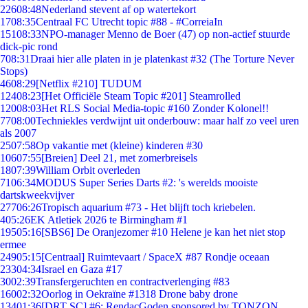
226
08:48
Nederland stevent af op watertekort
17
08:35
Centraal FC Utrecht topic #88 - #CorreiaIn
151
08:33
NPO-manager Menno de Boer (47) op non-actief stuurde
dick-pic rond
7
08:31
Draai hier alle platen in je platenkast #32 (The Torture Never
Stops)
46
08:29
[Netflix #210] TUDUM
124
08:23
[Het Officiële Steam Topic #201] Steamrolled
120
08:03
Het RLS Social Media-topic #160 Zonder Kolonel!!
77
08:00
Techniekles verdwijnt uit onderbouw: maar half zo veel uren
als 2007
25
07:58
Op vakantie met (kleine) kinderen #30
106
07:55
[Breien] Deel 21, met zomerbreisels
18
07:39
William Orbit overleden
71
06:34
MODUS Super Series Darts #2: 's werelds mooiste
dartskweekvijver
277
06:26
Tropisch aquarium #73 - Het blijft toch kriebelen.
4
05:26
EK Atletiek 2026 te Birmingham #1
195
05:16
[SBS6] De Oranjezomer #10 Helene je kan het niet stop
ermee
249
05:15
[Centraal] Ruimtevaart / SpaceX #87 Rondje oceaan
233
04:34
Israel en Gaza #17
30
02:39
Transfergeruchten en contractverlenging #83
160
02:32
Oorlog in Oekraïne #1318 Drone baby drone
134
01:36
[DRT SC] #6: RendacGoden sponsored by TONZON