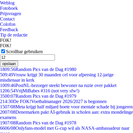
Weblog
Fotoboek
Prijsvragen
Contact
Colofon
Feedback
Tip de redactie
FOK!
FOK!
Scrollbar gebruiken
opslaan
18
09:56
Random Pics van de Dag #1980
5
09:49
Vrouw krijgt 30 maanden cel voor afpersing 12-jarige
misdienaar in kerk
10
09:46
PostNL-bezorger steekt bewoner na ruzie over pakket
12
06:54
VrijMiBabes #316 (not very sfw!)
35
00:07
Random Pics van de Dag #1979
2
14:30
De FOK!Voetbalmanager 2026/2027 is begonnen
15
07/08
Meta krijgt half miljard boete voor mentale schade bij jongeren
20
07/08
Denemarken pakt AI-gebruik in scholen aan: extra mondelinge
examens
19
07/08
Random Pics van de Dag #1978
66
06/08
Onlyfans-model met G-cup wil als NASA-ambassadeur naar