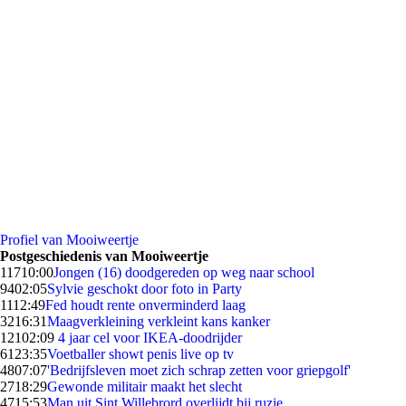
Profiel van Mooiweertje
Postgeschiedenis van Mooiweertje
117
10:00
Jongen (16) doodgereden op weg naar school
94
02:05
Sylvie geschokt door foto in Party
11
12:49
Fed houdt rente onverminderd laag
32
16:31
Maagverkleining verkleint kans kanker
121
02:09
4 jaar cel voor IKEA-doodrijder
61
23:35
Voetballer showt penis live op tv
48
07:07
'Bedrijfsleven moet zich schrap zetten voor griepgolf'
27
18:29
Gewonde militair maakt het slecht
47
15:53
Man uit Sint Willebrord overlijdt bij ruzie