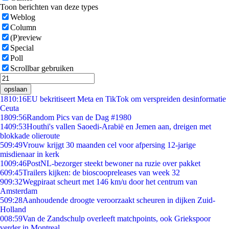
Toon berichten van deze types
Weblog
Column
(P)review
Special
Poll
Scrollbar gebruiken
opslaan
18
10:16
EU bekritiseert Meta en TikTok om verspreiden desinformatie
Ceuta
18
09:56
Random Pics van de Dag #1980
14
09:53
Houthi's vallen Saoedi-Arabië en Jemen aan, dreigen met
blokkade olieroute
5
09:49
Vrouw krijgt 30 maanden cel voor afpersing 12-jarige
misdienaar in kerk
10
09:46
PostNL-bezorger steekt bewoner na ruzie over pakket
6
09:45
Trailers kijken: de bioscoopreleases van week 32
9
09:32
Wegpiraat scheurt met 146 km/u door het centrum van
Amsterdam
5
09:28
Aanhoudende droogte veroorzaakt scheuren in dijken Zuid-
Holland
0
08:59
Van de Zandschulp overleeft matchpoints, ook Griekspoor
verder in Montreal