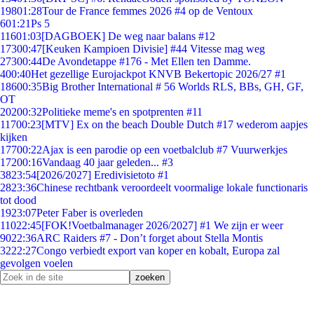
198
01:28
Tour de France femmes 2026 #4 op de Ventoux
6
01:21
Ps 5
116
01:03
[DAGBOEK] De weg naar balans #12
173
00:47
[Keuken Kampioen Divisie] #44 Vitesse mag weg
273
00:44
De Avondetappe #176 - Met Ellen ten Damme.
4
00:40
Het gezellige Eurojackpot KNVB Bekertopic 2026/27 #1
186
00:35
Big Brother International # 56 Worlds RLS, BBs, GH, GF,
OT
202
00:32
Politieke meme's en spotprenten #11
117
00:23
[MTV] Ex on the beach Double Dutch #17 wederom aapjes
kijken
177
00:22
Ajax is een parodie op een voetbalclub #7 Vuurwerkjes
172
00:16
Vandaag 40 jaar geleden... #3
38
23:54
[2026/2027] Eredivisietoto #1
28
23:36
Chinese rechtbank veroordeelt voormalige lokale functionaris
tot dood
19
23:07
Peter Faber is overleden
110
22:45
[FOK!Voetbalmanager 2026/2027] #1 We zijn er weer
90
22:36
ARC Raiders #7 - Don’t forget about Stella Montis
32
22:27
Congo verbiedt export van koper en kobalt, Europa zal
gevolgen voelen