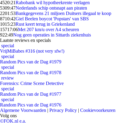
45
20:21
Rabobank wil hypotheekrente verlagen
53
09:47
Nederlands schip ontsnapt aan piraten
22
01:53
Bankgegevens 21 miljoen Duitsers illegaal te koop
87
10:42
Giel Beelen boycot 'Popstars' van SBS
10
15:23
Rust keert terug in Griekenland
157
17:06
Met 207 km/u over A4 scheuren
9
22:49
Nog geen operaties in Sittards ziekenhuis
Laatste reviews en specials
special
VrijMiBabes #316 (not very sfw!)
special
Random Pics van de Dag #1979
special
Random Pics van de Dag #1978
review
Forensics: Crime Scene Detective
special
Random Pics van de Dag #1977
special
Random Pics van de Dag #1976
Algemene Voorwaarden
|
Privacy Policy
|
Cookievoorkeuren
Volg ons
©FOK.nl e.a.