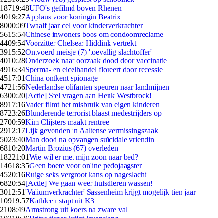
187
19:48
UFO's gefilmd boven Rhenen
40
19:27
Applaus voor koningin Beatrix
80
00:09
Twaalf jaar cel voor kinderverkrachter
56
15:54
Chinese inwoners boos om condoomreclame
44
09:54
Voorzitter Chelsea: Hiddink vertrekt
39
15:52
Ontvoerd meisje (7) 'toevallig slachtoffer'
40
10:28
Onderzoek naar oorzaak dood door vaccinatie
49
16:34
Sperma- en eicelhandel floreert door recessie
45
17:01
China ontkent spionage
47
21:56
Nederlandse olifanten speuren naar landmijnen
63
00:20
[Actie] Stel vragen aan Henk Westbroek!
89
17:16
Vader filmt het misbruik van eigen kinderen
87
23:26
Blunderende terrorist blaast medestrijders op
27
00:59
Kim Clijsters maakt rentree
29
12:17
Lijk gevonden in Aaltense vermissingszaak
50
23:40
Man dood na opvangen suïcidale vriendin
68
10:20
Martin Brozius (67) overleden
182
21:01
Wie wil er met mijn zoon naar bed?
146
18:35
Geen boete voor online pedojaagster
45
20:16
Ruige seks vergroot kans op nageslacht
68
20:54
[Actie] We gaan weer huisdieren wassen!
30
12:51
'Valiumverkrachter' Sassenheim krijgt mogelijk tien jaar
109
19:57
Kathleen stapt uit K3
21
08:49
Armstrong uit koers na zware val