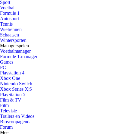
Sport
Voetbal
Formule 1
Autosport
Tennis
Wielrennen
Schaatsen
Wintersporten
Managerspelen
Voetbalmanager
Formule 1-manager
Games
PC
Playstation 4
Xbox One
Nintendo Switch
Xbox Series X|S
PlayStation 5
Film & TV
Film
Televisie
Trailers en Videos
Bioscoopagenda
Forum
Meer