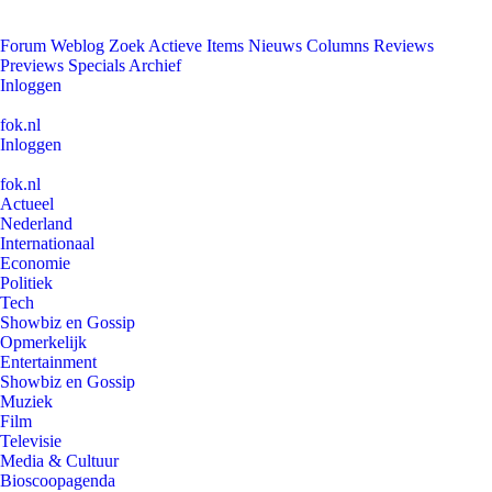
Forum
Weblog
Zoek
Actieve Items
Nieuws
Columns
Reviews
Previews
Specials
Archief
Inloggen
fok.nl
Inloggen
fok.nl
Actueel
Nederland
Internationaal
Economie
Politiek
Tech
Showbiz en Gossip
Opmerkelijk
Entertainment
Showbiz en Gossip
Muziek
Film
Televisie
Media & Cultuur
Bioscoopagenda