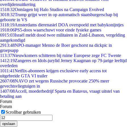
overlijdensuitkering
15
18:32
Ontslagen bij Halo Studios na Campaign Evolved
30
18:32
Trump grijpt weer in op automatisch staatsburgerschap bij
geboorte in VS
31
18:19
Amsterdams dierenasiel DOA overspoeld met babykonijntjes
19
18:06
PS5-doos waarschuwt voor einde fysieke games
69
15:03
Israël meldt dood twee militairen in Zuid-Libanon, vergelding
aangekondigd
29
13:48
NPO-manager Menno de Boer geschorst na dickpic in
groepsapp
1
13:37
Nieuwkomers schitteren bij ruime Europese zege FC Twente
14
12:19
Zangeres en Idols-jurylid Jerney Kaagman op 79-jarige leeftijd
overleden
10
11:41
Netflix-abonnees krijgen exclusieve early access tot
uitgebreide GTA VI trailer
26
07/08
NAVO zet wegens Russische provocatie 250% meer
gevechtsvliegtuigen in
14
07/08
Accell, moederbedrijf Sparta en Batavus, vraagt uitstel van
betaling aan
Forum
Forum
Scrollbar gebruiken
opslaan