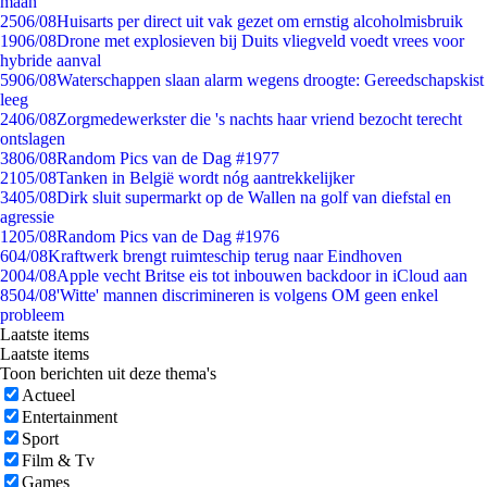
maan
25
06/08
Huisarts per direct uit vak gezet om ernstig alcoholmisbruik
19
06/08
Drone met explosieven bij Duits vliegveld voedt vrees voor
hybride aanval
59
06/08
Waterschappen slaan alarm wegens droogte: Gereedschapskist
leeg
24
06/08
Zorgmedewerkster die 's nachts haar vriend bezocht terecht
ontslagen
38
06/08
Random Pics van de Dag #1977
21
05/08
Tanken in België wordt nóg aantrekkelijker
34
05/08
Dirk sluit supermarkt op de Wallen na golf van diefstal en
agressie
12
05/08
Random Pics van de Dag #1976
6
04/08
Kraftwerk brengt ruimteschip terug naar Eindhoven
20
04/08
Apple vecht Britse eis tot inbouwen backdoor in iCloud aan
85
04/08
'Witte' mannen discrimineren is volgens OM geen enkel
probleem
Laatste items
Laatste items
Toon berichten uit deze thema's
Actueel
Entertainment
Sport
Film & Tv
Games