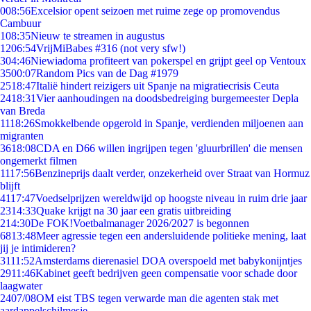
0
08:56
Excelsior opent seizoen met ruime zege op promovendus
Cambuur
1
08:35
Nieuw te streamen in augustus
12
06:54
VrijMiBabes #316 (not very sfw!)
3
04:46
Niewiadoma profiteert van pokerspel en grijpt geel op Ventoux
35
00:07
Random Pics van de Dag #1979
25
18:47
Italië hindert reizigers uit Spanje na migratiecrisis Ceuta
24
18:31
Vier aanhoudingen na doodsbedreiging burgemeester Depla
van Breda
11
18:26
Smokkelbende opgerold in Spanje, verdienden miljoenen aan
migranten
36
18:08
CDA en D66 willen ingrijpen tegen 'gluurbrillen' die mensen
ongemerkt filmen
11
17:56
Benzineprijs daalt verder, onzekerheid over Straat van Hormuz
blijft
41
17:47
Voedselprijzen wereldwijd op hoogste niveau in ruim drie jaar
23
14:33
Quake krijgt na 30 jaar een gratis uitbreiding
2
14:30
De FOK!Voetbalmanager 2026/2027 is begonnen
68
13:48
Meer agressie tegen een andersluidende politieke mening, laat
jij je intimideren?
31
11:52
Amsterdams dierenasiel DOA overspoeld met babykonijntjes
29
11:46
Kabinet geeft bedrijven geen compensatie voor schade door
laagwater
24
07/08
OM eist TBS tegen verwarde man die agenten stak met
aardappelschilmesje