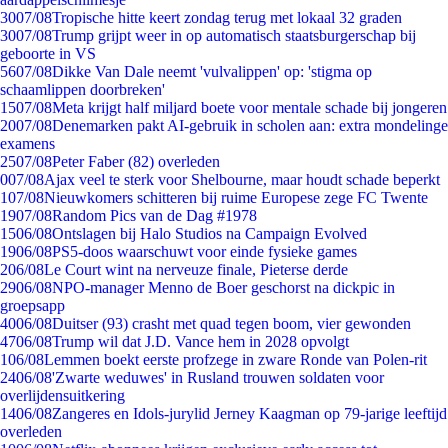
30
07/08
Tropische hitte keert zondag terug met lokaal 32 graden
30
07/08
Trump grijpt weer in op automatisch staatsburgerschap bij
geboorte in VS
56
07/08
Dikke Van Dale neemt 'vulvalippen' op: 'stigma op
schaamlippen doorbreken'
15
07/08
Meta krijgt half miljard boete voor mentale schade bij jongeren
20
07/08
Denemarken pakt AI-gebruik in scholen aan: extra mondelinge
examens
25
07/08
Peter Faber (82) overleden
0
07/08
Ajax veel te sterk voor Shelbourne, maar houdt schade beperkt
1
07/08
Nieuwkomers schitteren bij ruime Europese zege FC Twente
19
07/08
Random Pics van de Dag #1978
15
06/08
Ontslagen bij Halo Studios na Campaign Evolved
19
06/08
PS5-doos waarschuwt voor einde fysieke games
2
06/08
Le Court wint na nerveuze finale, Pieterse derde
29
06/08
NPO-manager Menno de Boer geschorst na dickpic in
groepsapp
40
06/08
Duitser (93) crasht met quad tegen boom, vier gewonden
47
06/08
Trump wil dat J.D. Vance hem in 2028 opvolgt
1
06/08
Lemmen boekt eerste profzege in zware Ronde van Polen-rit
24
06/08
'Zwarte weduwes' in Rusland trouwen soldaten voor
overlijdensuitkering
14
06/08
Zangeres en Idols-jurylid Jerney Kaagman op 79-jarige leeftijd
overleden