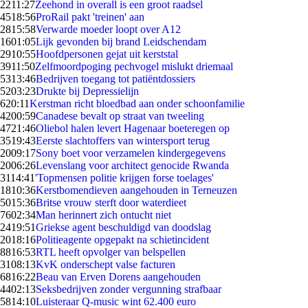
22
11:27
Zeehond in overall is een groot raadsel
45
18:56
ProRail pakt 'treinen' aan
28
15:58
Verwarde moeder loopt over A12
16
01:05
Lijk gevonden bij brand Leidschendam
29
10:55
Hoofdpersonen gejat uit kerststal
39
11:50
Zelfmoordpoging pechvogel mislukt driemaal
53
13:46
Bedrijven toegang tot patiëntdossiers
52
03:23
Drukte bij Depressielijn
6
20:11
Kerstman richt bloedbad aan onder schoonfamilie
42
00:59
Canadese bevalt op straat van tweeling
47
21:46
Oliebol halen levert Hagenaar boeteregen op
35
19:43
Eerste slachtoffers van wintersport terug
20
09:17
Sony boet voor verzamelen kindergegevens
20
06:26
Levenslang voor architect genocide Rwanda
31
14:41
'Topmensen politie krijgen forse toelages'
18
10:36
Kerstbomendieven aangehouden in Terneuzen
50
15:36
Britse vrouw sterft door waterdieet
76
02:34
Man herinnert zich ontucht niet
24
19:51
Griekse agent beschuldigd van doodslag
20
18:16
Politieagente opgepakt na schietincident
88
16:53
RTL heeft opvolger van belspellen
31
08:13
KvK onderschept valse facturen
68
16:22
Beau van Erven Dorens aangehouden
44
02:13
Seksbedrijven zonder vergunning strafbaar
58
14:10
Luisteraar Q-music wint 62.400 euro