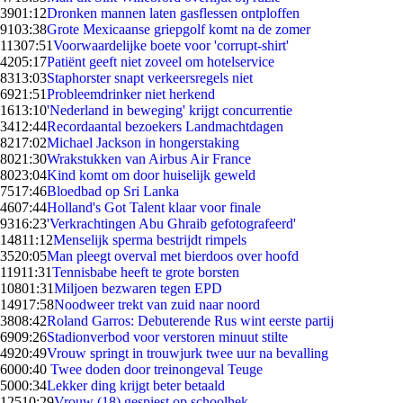
39
01:12
Dronken mannen laten gasflessen ontploffen
91
03:38
Grote Mexicaanse griepgolf komt na de zomer
113
07:51
Voorwaardelijke boete voor 'corrupt-shirt'
42
05:17
Patiënt geeft niet zoveel om hotelservice
83
13:03
Staphorster snapt verkeersregels niet
69
21:51
Probleemdrinker niet herkend
16
13:10
'Nederland in beweging' krijgt concurrentie
34
12:44
Recordaantal bezoekers Landmachtdagen
82
17:02
Michael Jackson in hongerstaking
80
21:30
Wrakstukken van Airbus Air France
80
23:04
Kind komt om door huiselijk geweld
75
17:46
Bloedbad op Sri Lanka
46
07:44
Holland's Got Talent klaar voor finale
93
16:23
'Verkrachtingen Abu Ghraib gefotografeerd'
148
11:12
Menselijk sperma bestrijdt rimpels
35
20:05
Man pleegt overval met bierdoos over hoofd
119
11:31
Tennisbabe heeft te grote borsten
108
01:31
Miljoen bezwaren tegen EPD
149
17:58
Noodweer trekt van zuid naar noord
38
08:42
Roland Garros: Debuterende Rus wint eerste partij
69
09:26
Stadionverbod voor verstoren minuut stilte
49
20:49
Vrouw springt in trouwjurk twee uur na bevalling
60
00:40
Twee doden door treinongeval Teuge
50
00:34
Lekker ding krijgt beter betaald
125
10:29
Vrouw (18) gespiest op schoolhek