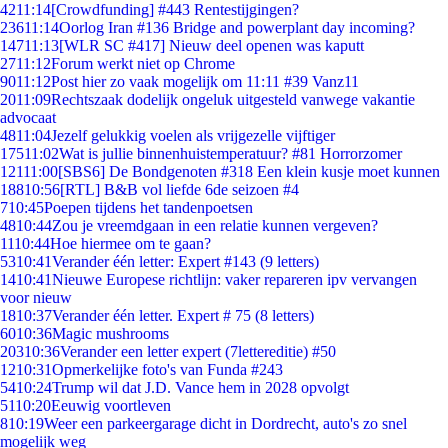
42
11:14
[Crowdfunding] #443 Rentestijgingen?
236
11:14
Oorlog Iran #136 Bridge and powerplant day incoming?
147
11:13
[WLR SC #417] Nieuw deel openen was kaputt
27
11:12
Forum werkt niet op Chrome
90
11:12
Post hier zo vaak mogelijk om 11:11 #39 Vanz11
20
11:09
Rechtszaak dodelijk ongeluk uitgesteld vanwege vakantie
advocaat
48
11:04
Jezelf gelukkig voelen als vrijgezelle vijftiger
175
11:02
Wat is jullie binnenhuistemperatuur? #81 Horrorzomer
121
11:00
[SBS6] De Bondgenoten #318 Een klein kusje moet kunnen
188
10:56
[RTL] B&B vol liefde 6de seizoen #4
7
10:45
Poepen tijdens het tandenpoetsen
48
10:44
Zou je vreemdgaan in een relatie kunnen vergeven?
11
10:44
Hoe hiermee om te gaan?
53
10:41
Verander één letter: Expert #143 (9 letters)
14
10:41
Nieuwe Europese richtlijn: vaker repareren ipv vervangen
voor nieuw
18
10:37
Verander één letter. Expert # 75 (8 letters)
60
10:36
Magic mushrooms
203
10:36
Verander een letter expert (7lettereditie) #50
12
10:31
Opmerkelijke foto's van Funda #243
54
10:24
Trump wil dat J.D. Vance hem in 2028 opvolgt
51
10:20
Eeuwig voortleven
8
10:19
Weer een parkeergarage dicht in Dordrecht, auto's zo snel
mogelijk weg