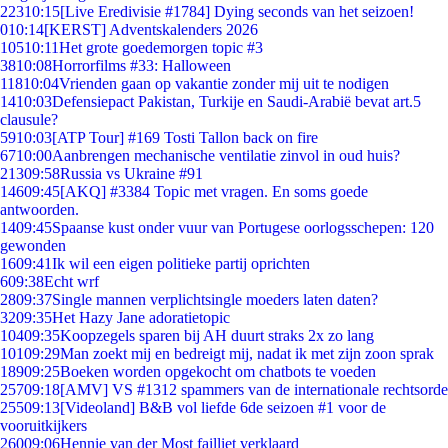
223
10:15
[Live Eredivisie #1784] Dying seconds van het seizoen!
0
10:14
[KERST] Adventskalenders 2026
105
10:11
Het grote goedemorgen topic #3
38
10:08
Horrorfilms #33: Halloween
118
10:04
Vrienden gaan op vakantie zonder mij uit te nodigen
14
10:03
Defensiepact Pakistan, Turkije en Saudi-Arabië bevat art.5
clausule?
59
10:03
[ATP Tour] #169 Tosti Tallon back on fire
67
10:00
Aanbrengen mechanische ventilatie zinvol in oud huis?
213
09:58
Russia vs Ukraine #91
146
09:45
[AKQ] #3384 Topic met vragen. En soms goede
antwoorden.
14
09:45
Spaanse kust onder vuur van Portugese oorlogsschepen: 120
gewonden
16
09:41
Ik wil een eigen politieke partij oprichten
6
09:38
Echt wrf
28
09:37
Single mannen verplichtsingle moeders laten daten?
32
09:35
Het Hazy Jane adoratietopic
104
09:35
Koopzegels sparen bij AH duurt straks 2x zo lang
101
09:29
Man zoekt mij en bedreigt mij, nadat ik met zijn zoon sprak
189
09:25
Boeken worden opgekocht om chatbots te voeden
257
09:18
[AMV] VS #1312 spammers van de internationale rechtsorde
255
09:13
[Videoland] B&B vol liefde 6de seizoen #1 voor de
vooruitkijkers
260
09:06
Hennie van der Most failliet verklaard