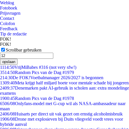
Weblog
Fotoboek
Prijsvragen
Contact
Colofon
Feedback
Tip de redactie
FOK!
FOK!
Scrollbar gebruiken
opslaan
11
14:50
VrijMiBabes #316 (not very sfw!)
35
14:50
Random Pics van de Dag #1979
2
14:30
De FOK!Voetbalmanager 2026/2027 is begonnen
13
09:40
Meta krijgt half miljard boete voor mentale schade bij jongeren
24
09:37
Denemarken pakt AI-gebruik in scholen aan: extra mondelinge
examens
19
00:45
Random Pics van de Dag #1978
65
06/08
Onlyfans-model met G-cup wil als NASA-ambassadeur naar
maan
24
06/08
Huisarts per direct uit vak gezet om ernstig alcoholmisbruik
19
06/08
Drone met explosieven bij Duits vliegveld voedt vrees voor
hybride aanval