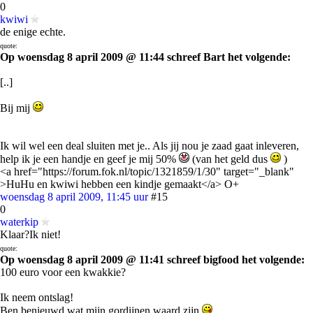
0
kwiwi
de enige echte.
quote:
Op woensdag 8 april 2009 @ 11:44 schreef Bart het volgende:
[..]
Bij mij
Ik wil wel een deal sluiten met je.. Als jij nou je zaad gaat inleveren,
help ik je een handje en geef je mij 50%
(van het geld dus
)
<a href="https://forum.fok.nl/topic/1321859/1/30" target="_blank"
>HuHu en kwiwi hebben een kindje gemaakt</a> O+
woensdag 8 april 2009, 11:45 uur
#15
0
waterkip
Klaar?Ik niet!
quote:
Op woensdag 8 april 2009 @ 11:41 schreef bigfood het volgende:
100 euro voor een kwakkie?
Ik neem ontslag!
Ben benieuwd wat mijn gordijnen waard zijn