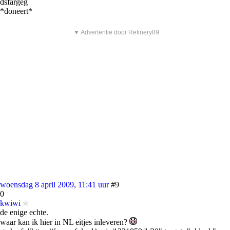
dsfargeg
*doneert*
▼ Advertentie door Refinery89
woensdag 8 april 2009, 11:41 uur
#9
0
kwiwi
de enige echte.
waar kan ik hier in NL eitjes inleveren?