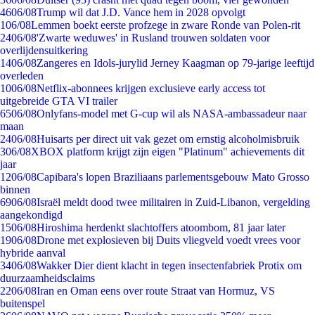
46
06/08
Trump wil dat J.D. Vance hem in 2028 opvolgt
1
06/08
Lemmen boekt eerste profzege in zware Ronde van Polen-rit
24
06/08
'Zwarte weduwes' in Rusland trouwen soldaten voor
overlijdensuitkering
14
06/08
Zangeres en Idols-jurylid Jerney Kaagman op 79-jarige leeftijd
overleden
10
06/08
Netflix-abonnees krijgen exclusieve early access tot
uitgebreide GTA VI trailer
65
06/08
Onlyfans-model met G-cup wil als NASA-ambassadeur naar
maan
24
06/08
Huisarts per direct uit vak gezet om ernstig alcoholmisbruik
3
06/08
XBOX platform krijgt zijn eigen "Platinum" achievements dit
jaar
12
06/08
Capibara's lopen Braziliaans parlementsgebouw Mato Grosso
binnen
69
06/08
Israël meldt dood twee militairen in Zuid-Libanon, vergelding
aangekondigd
15
06/08
Hiroshima herdenkt slachtoffers atoombom, 81 jaar later
19
06/08
Drone met explosieven bij Duits vliegveld voedt vrees voor
hybride aanval
34
06/08
Wakker Dier dient klacht in tegen insectenfabriek Protix om
duurzaamheidsclaims
22
06/08
Iran en Oman eens over route Straat van Hormuz, VS
buitenspel