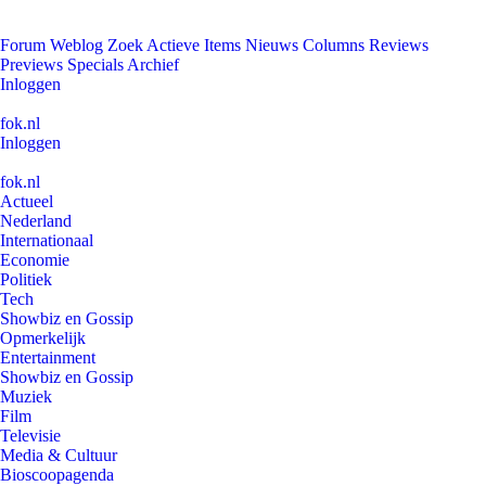
Forum
Weblog
Zoek
Actieve Items
Nieuws
Columns
Reviews
Previews
Specials
Archief
Inloggen
fok.nl
Inloggen
fok.nl
Actueel
Nederland
Internationaal
Economie
Politiek
Tech
Showbiz en Gossip
Opmerkelijk
Entertainment
Showbiz en Gossip
Muziek
Film
Televisie
Media & Cultuur
Bioscoopagenda