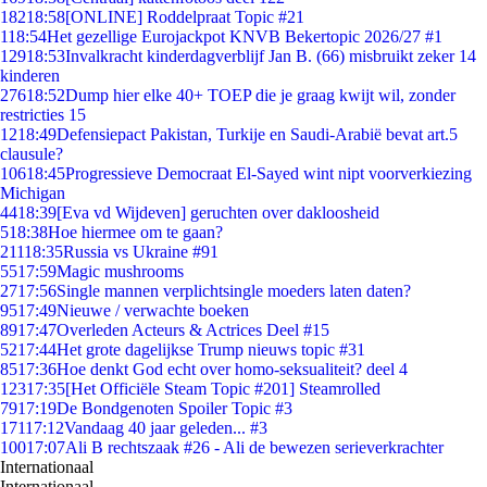
182
18:58
[ONLINE] Roddelpraat Topic #21
1
18:54
Het gezellige Eurojackpot KNVB Bekertopic 2026/27 #1
129
18:53
Invalkracht kinderdagverblijf Jan B. (66) misbruikt zeker 14
kinderen
276
18:52
Dump hier elke 40+ TOEP die je graag kwijt wil, zonder
restricties 15
12
18:49
Defensiepact Pakistan, Turkije en Saudi-Arabië bevat art.5
clausule?
106
18:45
Progressieve Democraat El-Sayed wint nipt voorverkiezing
Michigan
44
18:39
[Eva vd Wijdeven] geruchten over dakloosheid
5
18:38
Hoe hiermee om te gaan?
211
18:35
Russia vs Ukraine #91
55
17:59
Magic mushrooms
27
17:56
Single mannen verplichtsingle moeders laten daten?
95
17:49
Nieuwe / verwachte boeken
89
17:47
Overleden Acteurs & Actrices Deel #15
52
17:44
Het grote dagelijkse Trump nieuws topic #31
85
17:36
Hoe denkt God echt over homo-seksualiteit? deel 4
123
17:35
[Het Officiële Steam Topic #201] Steamrolled
79
17:19
De Bondgenoten Spoiler Topic #3
171
17:12
Vandaag 40 jaar geleden... #3
100
17:07
Ali B rechtszaak #26 - Ali de bewezen serieverkrachter
Internationaal
Internationaal