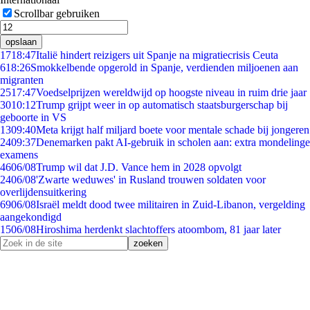
Scrollbar gebruiken
opslaan
17
18:47
Italië hindert reizigers uit Spanje na migratiecrisis Ceuta
6
18:26
Smokkelbende opgerold in Spanje, verdienden miljoenen aan
migranten
25
17:47
Voedselprijzen wereldwijd op hoogste niveau in ruim drie jaar
30
10:12
Trump grijpt weer in op automatisch staatsburgerschap bij
geboorte in VS
13
09:40
Meta krijgt half miljard boete voor mentale schade bij jongeren
24
09:37
Denemarken pakt AI-gebruik in scholen aan: extra mondelinge
examens
46
06/08
Trump wil dat J.D. Vance hem in 2028 opvolgt
24
06/08
'Zwarte weduwes' in Rusland trouwen soldaten voor
overlijdensuitkering
69
06/08
Israël meldt dood twee militairen in Zuid-Libanon, vergelding
aangekondigd
15
06/08
Hiroshima herdenkt slachtoffers atoombom, 81 jaar later