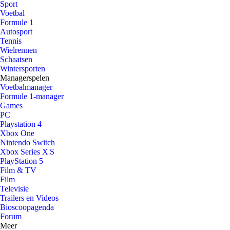
Sport
Voetbal
Formule 1
Autosport
Tennis
Wielrennen
Schaatsen
Wintersporten
Managerspelen
Voetbalmanager
Formule 1-manager
Games
PC
Playstation 4
Xbox One
Nintendo Switch
Xbox Series X|S
PlayStation 5
Film & TV
Film
Televisie
Trailers en Videos
Bioscoopagenda
Forum
Meer