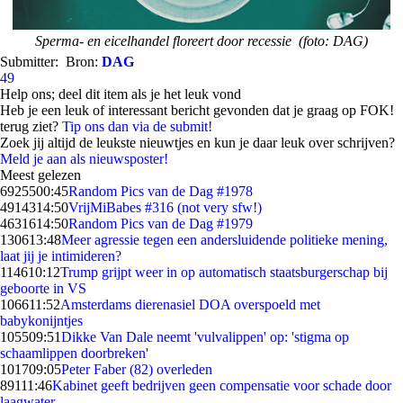
Sperma- en eicelhandel floreert door recessie (foto: DAG)
Submitter:
Bron:
DAG
49
Help ons; deel dit item als je het leuk vond
Heb je een leuk of interessant bericht gevonden dat je graag op FOK!
terug ziet?
Tip ons dan via de submit!
Zoek jij altijd de leukste nieuwtjes en kun je daar leuk over schrijven?
Meld je aan als nieuwsposter!
Meest gelezen
69255
00:45
Random Pics van de Dag #1978
49143
14:50
VrijMiBabes #316 (not very sfw!)
46316
14:50
Random Pics van de Dag #1979
1306
13:48
Meer agressie tegen een andersluidende politieke mening,
laat jij je intimideren?
1146
10:12
Trump grijpt weer in op automatisch staatsburgerschap bij
geboorte in VS
1066
11:52
Amsterdams dierenasiel DOA overspoeld met
babykonijntjes
1055
09:51
Dikke Van Dale neemt 'vulvalippen' op: 'stigma op
schaamlippen doorbreken'
1017
09:05
Peter Faber (82) overleden
891
11:46
Kabinet geeft bedrijven geen compensatie voor schade door
laagwater