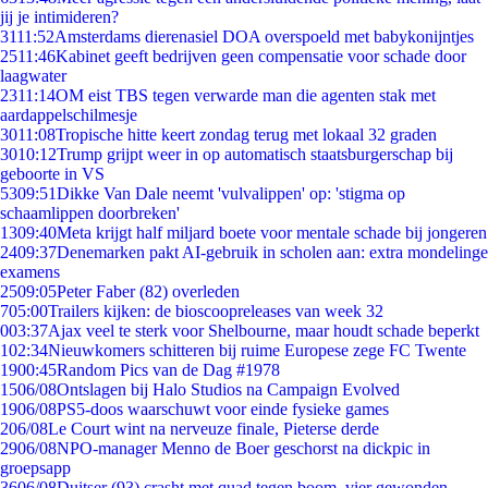
jij je intimideren?
31
11:52
Amsterdams dierenasiel DOA overspoeld met babykonijntjes
25
11:46
Kabinet geeft bedrijven geen compensatie voor schade door
laagwater
23
11:14
OM eist TBS tegen verwarde man die agenten stak met
aardappelschilmesje
30
11:08
Tropische hitte keert zondag terug met lokaal 32 graden
30
10:12
Trump grijpt weer in op automatisch staatsburgerschap bij
geboorte in VS
53
09:51
Dikke Van Dale neemt 'vulvalippen' op: 'stigma op
schaamlippen doorbreken'
13
09:40
Meta krijgt half miljard boete voor mentale schade bij jongeren
24
09:37
Denemarken pakt AI-gebruik in scholen aan: extra mondelinge
examens
25
09:05
Peter Faber (82) overleden
7
05:00
Trailers kijken: de bioscoopreleases van week 32
0
03:37
Ajax veel te sterk voor Shelbourne, maar houdt schade beperkt
1
02:34
Nieuwkomers schitteren bij ruime Europese zege FC Twente
19
00:45
Random Pics van de Dag #1978
15
06/08
Ontslagen bij Halo Studios na Campaign Evolved
19
06/08
PS5-doos waarschuwt voor einde fysieke games
2
06/08
Le Court wint na nerveuze finale, Pieterse derde
29
06/08
NPO-manager Menno de Boer geschorst na dickpic in
groepsapp
36
06/08
Duitser (93) crasht met quad tegen boom, vier gewonden