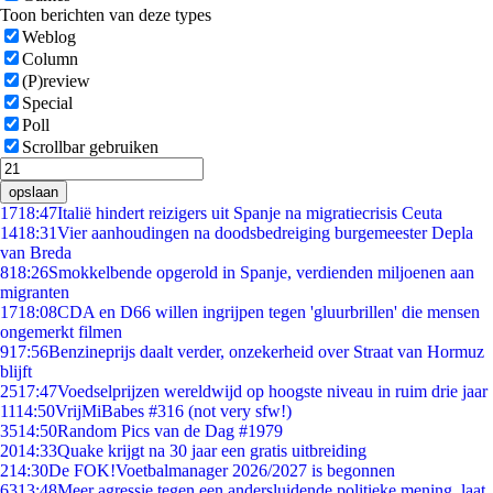
Toon berichten van deze types
Weblog
Column
(P)review
Special
Poll
Scrollbar gebruiken
opslaan
17
18:47
Italië hindert reizigers uit Spanje na migratiecrisis Ceuta
14
18:31
Vier aanhoudingen na doodsbedreiging burgemeester Depla
van Breda
8
18:26
Smokkelbende opgerold in Spanje, verdienden miljoenen aan
migranten
17
18:08
CDA en D66 willen ingrijpen tegen 'gluurbrillen' die mensen
ongemerkt filmen
9
17:56
Benzineprijs daalt verder, onzekerheid over Straat van Hormuz
blijft
25
17:47
Voedselprijzen wereldwijd op hoogste niveau in ruim drie jaar
11
14:50
VrijMiBabes #316 (not very sfw!)
35
14:50
Random Pics van de Dag #1979
20
14:33
Quake krijgt na 30 jaar een gratis uitbreiding
2
14:30
De FOK!Voetbalmanager 2026/2027 is begonnen
63
13:48
Meer agressie tegen een andersluidende politieke mening, laat