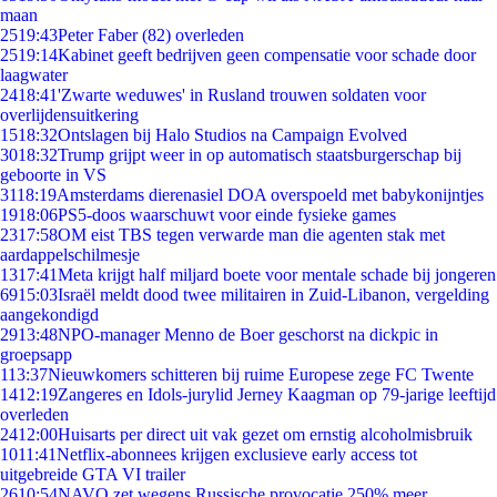
maan
25
19:43
Peter Faber (82) overleden
25
19:14
Kabinet geeft bedrijven geen compensatie voor schade door
laagwater
24
18:41
'Zwarte weduwes' in Rusland trouwen soldaten voor
overlijdensuitkering
15
18:32
Ontslagen bij Halo Studios na Campaign Evolved
30
18:32
Trump grijpt weer in op automatisch staatsburgerschap bij
geboorte in VS
31
18:19
Amsterdams dierenasiel DOA overspoeld met babykonijntjes
19
18:06
PS5-doos waarschuwt voor einde fysieke games
23
17:58
OM eist TBS tegen verwarde man die agenten stak met
aardappelschilmesje
13
17:41
Meta krijgt half miljard boete voor mentale schade bij jongeren
69
15:03
Israël meldt dood twee militairen in Zuid-Libanon, vergelding
aangekondigd
29
13:48
NPO-manager Menno de Boer geschorst na dickpic in
groepsapp
1
13:37
Nieuwkomers schitteren bij ruime Europese zege FC Twente
14
12:19
Zangeres en Idols-jurylid Jerney Kaagman op 79-jarige leeftijd
overleden
24
12:00
Huisarts per direct uit vak gezet om ernstig alcoholmisbruik
10
11:41
Netflix-abonnees krijgen exclusieve early access tot
uitgebreide GTA VI trailer
26
10:54
NAVO zet wegens Russische provocatie 250% meer