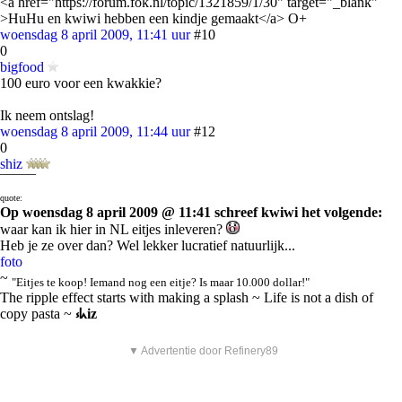
<a href="https://forum.fok.nl/topic/1321859/1/30" target="_blank"
>HuHu en kwiwi hebben een kindje gemaakt</a> O+
woensdag 8 april 2009, 11:41 uur
#10
0
bigfood
100 euro voor een kwakkie?
Ik neem ontslag!
woensdag 8 april 2009, 11:44 uur
#12
0
shiz
¯¯¯¯¯
quote:
Op woensdag 8 april 2009 @ 11:41 schreef kwiwi het volgende:
waar kan ik hier in NL eitjes inleveren?
Heb je ze over dan? Wel lekker lucratief natuurlijk...
foto
~
"Eitjes te koop! Iemand nog een eitje? Is maar 10.000 dollar!"
The ripple effect starts with making a splash ~ Life is not a dish of
copy pasta ~
⳽ᖾiz
▼ Advertentie door Refinery89