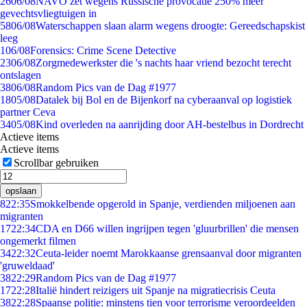
26
06/08
NAVO zet wegens Russische provocatie 250% meer
gevechtsvliegtuigen in
58
06/08
Waterschappen slaan alarm wegens droogte: Gereedschapskist
leeg
1
06/08
Forensics: Crime Scene Detective
23
06/08
Zorgmedewerkster die 's nachts haar vriend bezocht terecht
ontslagen
38
06/08
Random Pics van de Dag #1977
18
05/08
Datalek bij Bol en de Bijenkorf na cyberaanval op logistiek
partner Ceva
34
05/08
Kind overleden na aanrijding door AH-bestelbus in Dordrecht
Actieve items
Actieve items
Scrollbar gebruiken
opslaan
8
22:35
Smokkelbende opgerold in Spanje, verdienden miljoenen aan
migranten
17
22:34
CDA en D66 willen ingrijpen tegen 'gluurbrillen' die mensen
ongemerkt filmen
34
22:32
Ceuta-leider noemt Marokkaanse grensaanval door migranten
'gruweldaad'
38
22:29
Random Pics van de Dag #1977
17
22:28
Italië hindert reizigers uit Spanje na migratiecrisis Ceuta
38
22:28
Spaanse politie: minstens tien voor terrorisme veroordeelden