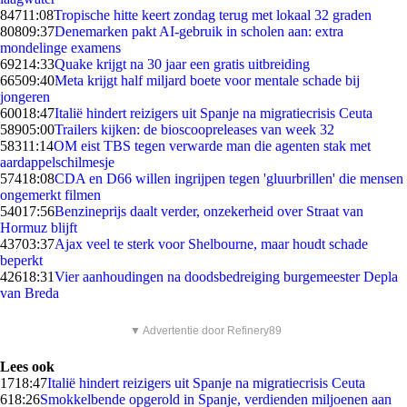
847
11:08
Tropische hitte keert zondag terug met lokaal 32 graden
808
09:37
Denemarken pakt AI-gebruik in scholen aan: extra
mondelinge examens
692
14:33
Quake krijgt na 30 jaar een gratis uitbreiding
665
09:40
Meta krijgt half miljard boete voor mentale schade bij
jongeren
600
18:47
Italië hindert reizigers uit Spanje na migratiecrisis Ceuta
589
05:00
Trailers kijken: de bioscoopreleases van week 32
583
11:14
OM eist TBS tegen verwarde man die agenten stak met
aardappelschilmesje
574
18:08
CDA en D66 willen ingrijpen tegen 'gluurbrillen' die mensen
ongemerkt filmen
540
17:56
Benzineprijs daalt verder, onzekerheid over Straat van
Hormuz blijft
437
03:37
Ajax veel te sterk voor Shelbourne, maar houdt schade
beperkt
426
18:31
Vier aanhoudingen na doodsbedreiging burgemeester Depla
van Breda
▼ Advertentie door Refinery89
Lees ook
17
18:47
Italië hindert reizigers uit Spanje na migratiecrisis Ceuta
6
18:26
Smokkelbende opgerold in Spanje, verdienden miljoenen aan