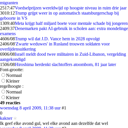
migranten
25
17:47
Voedselprijzen wereldwijd op hoogste niveau in ruim drie jaar
30
10:12
Trump grijpt weer in op automatisch staatsburgerschap bij
geboorte in VS
13
09:40
Meta krijgt half miljard boete voor mentale schade bij jongeren
24
09:37
Denemarken pakt AI-gebruik in scholen aan: extra mondelinge
examens
46
06/08
Trump wil dat J.D. Vance hem in 2028 opvolgt
24
06/08
'Zwarte weduwes' in Rusland trouwen soldaten voor
overlijdensuitkering
69
06/08
Israël meldt dood twee militairen in Zuid-Libanon, vergelding
aangekondigd
15
06/08
Hiroshima herdenkt slachtoffers atoombom, 81 jaar later
Font-grootte:
Normaal
Kleiner
regelhoogte :
Normaal
Kleiner
49 reacties
woensdag 8 april 2009, 11:38 uur
#1
0
kakner
Ik geef elke avond gul, wel elke avond aan dezelfde dat wel