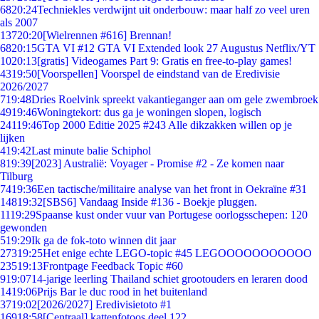
68
20:24
Techniekles verdwijnt uit onderbouw: maar half zo veel uren
als 2007
137
20:20
[Wielrennen #616] Brennan!
68
20:15
GTA VI #12 GTA VI Extended look 27 Augustus Netflix/YT
10
20:13
[gratis] Videogames Part 9: Gratis en free-to-play games!
43
19:50
[Voorspellen] Voorspel de eindstand van de Eredivisie
2026/2027
7
19:48
Dries Roelvink spreekt vakantieganger aan om gele zwembroek
49
19:46
Woningtekort: dus ga je woningen slopen, logisch
241
19:46
Top 2000 Editie 2025 #243 Alle dikzakken willen op je
lijken
4
19:42
Last minute balie Schiphol
8
19:39
[2023] Australië: Voyager - Promise #2 - Ze komen naar
Tilburg
74
19:36
Een tactische/militaire analyse van het front in Oekraïne #31
148
19:32
[SBS6] Vandaag Inside #136 - Boekje pluggen.
11
19:29
Spaanse kust onder vuur van Portugese oorlogsschepen: 120
gewonden
5
19:29
Ik ga de fok-toto winnen dit jaar
273
19:25
Het enige echte LEGO-topic #45 LEGOOOOOOOOOOO
235
19:13
Frontpage Feedback Topic #60
9
19:07
14-jarige leerling Thailand schiet grootouders en leraren dood
14
19:06
Prijs Bar le duc rood in het buitenland
37
19:02
[2026/2027] Eredivisietoto #1
169
18:58
[Centraal] kattenfotoos deel 122