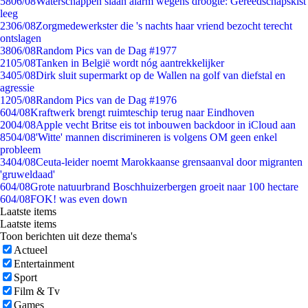
58
06/08
Waterschappen slaan alarm wegens droogte: Gereedschapskist
leeg
23
06/08
Zorgmedewerkster die 's nachts haar vriend bezocht terecht
ontslagen
38
06/08
Random Pics van de Dag #1977
21
05/08
Tanken in België wordt nóg aantrekkelijker
34
05/08
Dirk sluit supermarkt op de Wallen na golf van diefstal en
agressie
12
05/08
Random Pics van de Dag #1976
6
04/08
Kraftwerk brengt ruimteschip terug naar Eindhoven
20
04/08
Apple vecht Britse eis tot inbouwen backdoor in iCloud aan
85
04/08
'Witte' mannen discrimineren is volgens OM geen enkel
probleem
34
04/08
Ceuta-leider noemt Marokkaanse grensaanval door migranten
'gruweldaad'
6
04/08
Grote natuurbrand Boschhuizerbergen groeit naar 100 hectare
6
04/08
FOK! was even down
Laatste items
Laatste items
Toon berichten uit deze thema's
Actueel
Entertainment
Sport
Film & Tv
Games