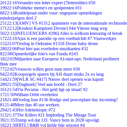
201
22:16
Verander een letter expert (7lettereditie) #50
199
22:16
Politieke meme's en spotprenten #11
68
22:14
Roddelpraat onder vuur: ongepaste opmerkingen
minderjarigen deel 2
251
22:13
[AMV] VS #1312 spammers van de internationale rechtsorde
171
22:12
[Keuken Kampioen Divisie] #44 Vitesse mag weg
50
22:11
[INFLUENCERS #296] Alles is welkom kneuzing of breuk
172
22:10
Ajax is een parodie op een voetbalclub #7 Vuurwerkjes
152
22:07
Oorlog in Oekraïne #1318 Drone baby drone
280
22:06
Post hier pas overleden muzikanten #32
8
22:06
Opmerkelijke foto's van Funda #243
18
22:03
Miljarden naar Europese AI-start-ups: Nederland profiteert
flink mee
77
22:02
Vrouwen willen geen man meer #30
94
22:02
Koopzegels sparen bij AH duurt straks 2x zo lang
144
21:59
[WLR SC #417] Nieuw deel openen was kaputt
289
21:55
[Dagboek] Veel aan hoofd - Deel 27
161
21:54
Via Pecunia - Het geld ligt op straat! #2
17
21:50
William Orbit overleden
218
21:48
Oorlog Iran #136 Bridge and powerplant day incoming?
81
21:48
Meer dan 40 uur werken.
294
21:43
Het Atletiektopic #72
113
21:37
The Killers #21 Imploding The Mirage Tour
39
21:35
Trump wil dat J.D. Vance hem in 2028 opvolgt
182
21:30
[RTL] B&B vol liefde 6de seizoen #4