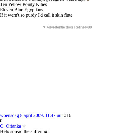
Ten Yellow Pointy Kities
Eleven Blue Egyptians
If it wern't so purdy I'd call it skin flute
▼ Advertentie door Refinery89
woensdag 8 april 2009, 11:47 uur
#16
0
Q_Orianka
Help spread the suffering!