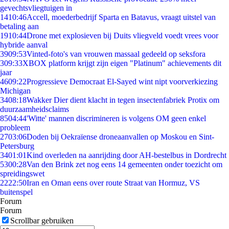
gevechtsvliegtuigen in
14
10:46
Accell, moederbedrijf Sparta en Batavus, vraagt uitstel van
betaling aan
19
10:44
Drone met explosieven bij Duits vliegveld voedt vrees voor
hybride aanval
39
09:53
Vinted-foto's van vrouwen massaal gedeeld op seksfora
3
09:33
XBOX platform krijgt zijn eigen "Platinum" achievements dit
jaar
46
09:22
Progressieve Democraat El-Sayed wint nipt voorverkiezing
Michigan
34
08:18
Wakker Dier dient klacht in tegen insectenfabriek Protix om
duurzaamheidsclaims
85
04:44
'Witte' mannen discrimineren is volgens OM geen enkel
probleem
27
03:06
Doden bij Oekraïense droneaanvallen op Moskou en Sint-
Petersburg
34
01:01
Kind overleden na aanrijding door AH-bestelbus in Dordrecht
53
00:28
Van den Brink zet nog eens 14 gemeenten onder toezicht om
spreidingswet
22
22:50
Iran en Oman eens over route Straat van Hormuz, VS
buitenspel
Forum
Forum
Scrollbar gebruiken