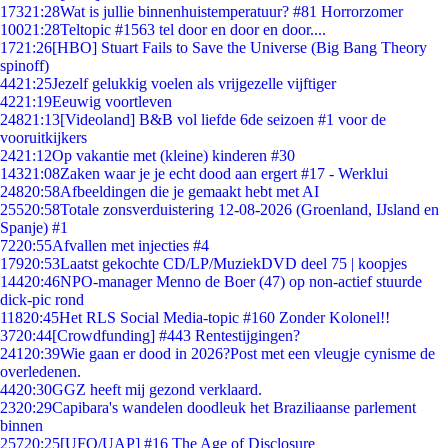
173
21:28
Wat is jullie binnenhuistemperatuur? #81 Horrorzomer
100
21:28
Teltopic #1563 tel door en door en door....
17
21:26
[HBO] Stuart Fails to Save the Universe (Big Bang Theory
spinoff)
44
21:25
Jezelf gelukkig voelen als vrijgezelle vijftiger
42
21:19
Eeuwig voortleven
248
21:13
[Videoland] B&B vol liefde 6de seizoen #1 voor de
vooruitkijkers
24
21:12
Op vakantie met (kleine) kinderen #30
143
21:08
Zaken waar je je echt dood aan ergert #17 - Werklui
248
20:58
Afbeeldingen die je gemaakt hebt met AI
255
20:58
Totale zonsverduistering 12-08-2026 (Groenland, IJsland en
Spanje) #1
72
20:55
Afvallen met injecties #4
179
20:53
Laatst gekochte CD/LP/MuziekDVD deel 75 | koopjes
144
20:46
NPO-manager Menno de Boer (47) op non-actief stuurde
dick-pic rond
118
20:45
Het RLS Social Media-topic #160 Zonder Kolonel!!
37
20:44
[Crowdfunding] #443 Rentestijgingen?
241
20:39
Wie gaan er dood in 2026?Post met een vleugje cynisme de
overledenen.
44
20:30
GGZ heeft mij gezond verklaard.
23
20:29
Capibara's wandelen doodleuk het Braziliaanse parlement
binnen
257
20:25
[UFO/UAP] #16 The Age of Disclosure