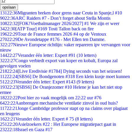
opslaan
131
22:36
Migranten breken door grens naar Ceuta in Spanje,l #10
90
22:36
ARC Raiders #7 - Don’t forget about Stella Montis
108
22:32
[FOK!Voetbalmanager 2026/2027] #1 We zijn er weer
34
22:30
[ATP Tour] #169 Tosti Tallon back on fire
196
22:29
Tour de France femmes 2026 #4 op de Ventoux
270
22:29
De Avondetappe #176 - Met Ellen ten Damme.
3
22:27
Nieuwe Europese richtlijn: vaker repareren ipv vervangen voor
nieuw
144
22:27
Verander één letter: Expert #91 (10 letters)
32
22:27
Congo verbiedt export van koper en kobalt, Europa zal
gevolgen voelen
218
22:24
[Live Eredivisie #1784] Dying seconds van het seizoen!
112
22:24
[SBS6] De Bondgenoten #318 Een klein kusje moet kunnen
51
22:23
Verander één letter: Expert #143 (9 letters)
193
22:23
[SBS6] De Oranjezomer #10 Helene je kan het niet stop
ermee
182
22:22
Post hier zo vaak mogelijk om 22:22 uur #76
64
22:22
Aanbrengen mechanische ventilatie zinvol in oud huis?
117
22:21
Jonge Cambridge professor stapt op na claims over plagiaat
en leugens
16
22:21
Verander één letter. Expert # 75 (8 letters)
251
22:20
Asielzoekers #22 : Het Europese migratiepact gaat in
232
22:18
Israel en Gaza #17