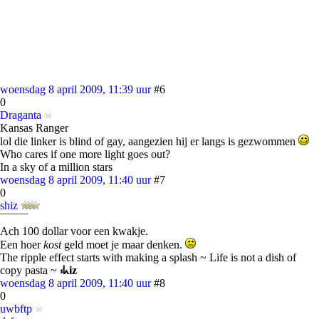
woensdag 8 april 2009, 11:39 uur
#6
0
Draganta
Kansas Ranger
lol die linker is blind of gay, aangezien hij er langs is gezwommen
Who cares if one more light goes out?
In a sky of a million stars
woensdag 8 april 2009, 11:40 uur
#7
0
shiz
¯¯¯¯¯
Ach 100 dollar voor een kwakje.
Een hoer
kost
geld moet je maar denken.
The ripple effect starts with making a splash ~ Life is not a dish of
copy pasta ~
⳽ᖾiz
woensdag 8 april 2009, 11:40 uur
#8
0
uwbftp