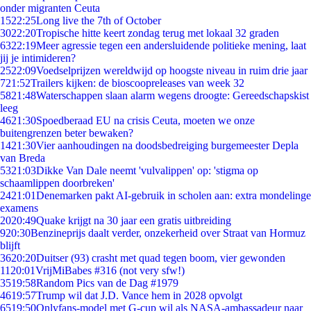
onder migranten Ceuta
15
22:25
Long live the 7th of October
30
22:20
Tropische hitte keert zondag terug met lokaal 32 graden
63
22:19
Meer agressie tegen een andersluidende politieke mening, laat
jij je intimideren?
25
22:09
Voedselprijzen wereldwijd op hoogste niveau in ruim drie jaar
7
21:52
Trailers kijken: de bioscoopreleases van week 32
58
21:48
Waterschappen slaan alarm wegens droogte: Gereedschapskist
leeg
46
21:30
Spoedberaad EU na crisis Ceuta, moeten we onze
buitengrenzen beter bewaken?
14
21:30
Vier aanhoudingen na doodsbedreiging burgemeester Depla
van Breda
53
21:03
Dikke Van Dale neemt 'vulvalippen' op: 'stigma op
schaamlippen doorbreken'
24
21:01
Denemarken pakt AI-gebruik in scholen aan: extra mondelinge
examens
20
20:49
Quake krijgt na 30 jaar een gratis uitbreiding
9
20:30
Benzineprijs daalt verder, onzekerheid over Straat van Hormuz
blijft
36
20:20
Duitser (93) crasht met quad tegen boom, vier gewonden
11
20:01
VrijMiBabes #316 (not very sfw!)
35
19:58
Random Pics van de Dag #1979
46
19:57
Trump wil dat J.D. Vance hem in 2028 opvolgt
65
19:50
Onlyfans-model met G-cup wil als NASA-ambassadeur naar