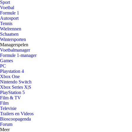
Sport
Voetbal
Formule 1
Autosport
Tennis
Wielrennen
Schaatsen
Wintersporten
Managerspelen
Voetbalmanager
Formule 1-manager
Games
PC
Playstation 4
Xbox One
Nintendo Switch
Xbox Series X|S
PlayStation 5
Film & TV
Film
Televisie
Trailers en Videos
Bioscoopagenda
Forum
Meer