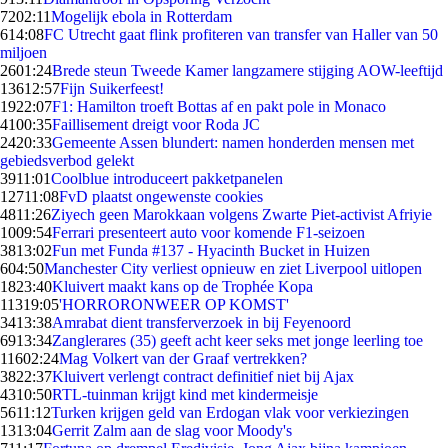
72
02:11
Mogelijk ebola in Rotterdam
6
14:08
FC Utrecht gaat flink profiteren van transfer van Haller van 50
miljoen
26
01:24
Brede steun Tweede Kamer langzamere stijging AOW-leeftijd
136
12:57
Fijn Suikerfeest!
19
22:07
F1: Hamilton troeft Bottas af en pakt pole in Monaco
41
00:35
Faillisement dreigt voor Roda JC
24
20:33
Gemeente Assen blundert: namen honderden mensen met
gebiedsverbod gelekt
39
11:01
Coolblue introduceert pakketpanelen
127
11:08
FvD plaatst ongewenste cookies
48
11:26
Ziyech geen Marokkaan volgens Zwarte Piet-activist Afriyie
10
09:54
Ferrari presenteert auto voor komende F1-seizoen
38
13:02
Fun met Funda #137 - Hyacinth Bucket in Huizen
6
04:50
Manchester City verliest opnieuw en ziet Liverpool uitlopen
18
23:40
Kluivert maakt kans op de Trophée Kopa
113
19:05
'HORRORONWEER OP KOMST'
34
13:38
Amrabat dient transferverzoek in bij Feyenoord
69
13:34
Zanglerares (35) geeft acht keer seks met jonge leerling toe
116
02:24
Mag Volkert van der Graaf vertrekken?
38
22:37
Kluivert verlengt contract definitief niet bij Ajax
43
10:50
RTL-tuinman krijgt kind met kindermeisje
56
11:12
Turken krijgen geld van Erdogan vlak voor verkiezingen
13
13:04
Gerrit Zalm aan de slag voor Moody's