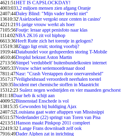
46
21:51
HET IS CAPSLOCKDAY!
40
03:03
3,2 miljoen mensen zien afgang Oranje
24
07:44
Daley Blind: "Mijn vader breekt niet"
136
10:32
'Asielzoeker vergokt onze centen in casino'
42
21:21
91-jarige vrouw werkt als hoer
71
05:56
Foutje: leraar appt penisfoto naar klas
11
14:02
NBA 2K16 zit vol hiphop
66
13:36
Heeft Rutte zich het torentje in gelogen?
155
19:38
Ziggo ligt eruit; storing voorbij?
19
19:44
Databundel voor gedupeerden storing T-Mobile
46
10:46
Droplul bekrast Aston Martin
27
13:56
Simpel 'verdubbelt' buitenbundelkosten internet
50
05:33
Vrouw schiet seriemoordenaar dood
78
11:47
Nasr: "Crash Verstappen door onervarenheid"
35
17:17
Veiligheidsraad veroordeelt neerhalen toestel
3
20:35
Incident met chemische stoffen in Maastricht
153
12:23
Suárez negen wedstrijden en vier maanden geschorst
8
11:18
Daar heb ik schijt aan
40
09:52
Binnenstad Enschede is vol
138
15:35
Gewonden bij huldiging Ajax
24
07:52
Louisiana gaat water aftappen van Mississippi
65
11:57
Nederlander (22) springt van Toren van Pisa
42
13:51
Hanson maakt Pinkpop 2011 compleet
224
19:32
Lange Frans downloadt zelf ook
79
16:49
Dader Alphen zat in inrichting