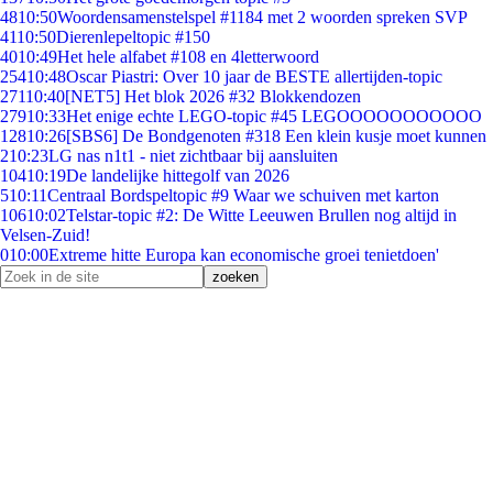
48
10:50
Woordensamenstelspel #1184 met 2 woorden spreken SVP
41
10:50
Dierenlepeltopic #150
40
10:49
Het hele alfabet #108 en 4letterwoord
254
10:48
Oscar Piastri: Over 10 jaar de BESTE allertijden-topic
271
10:40
[NET5] Het blok 2026 #32 Blokkendozen
279
10:33
Het enige echte LEGO-topic #45 LEGOOOOOOOOOOO
128
10:26
[SBS6] De Bondgenoten #318 Een klein kusje moet kunnen
2
10:23
LG nas n1t1 - niet zichtbaar bij aansluiten
104
10:19
De landelijke hittegolf van 2026
5
10:11
Centraal Bordspeltopic #9 Waar we schuiven met karton
106
10:02
Telstar-topic #2: De Witte Leeuwen Brullen nog altijd in
Velsen-Zuid!
0
10:00
Extreme hitte Europa kan economische groei tenietdoen'