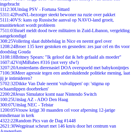
ingebracht
11
12:30
Uitslag PSV - Fortuna Sittard
53
11:42
PostNL-bezorger steekt bewoner na ruzie over pakket
51
11:40
VS: kans op Russische aanval op NAVO-land groeit,
munitietekort wordt probleem
75
11:03
Israël meldt dood twee militairen in Zuid-Libanon, vergelding
aangekondigd
3
08:25
Vollering slaat dubbelslag in Nice en neemt geel over
12
08:24
Broer 135 keer gestoken en gesneden: zes jaar cel en tbs voor
doodslag Gouda
31
08:18
Britney Spears: "Ik geloof dat ik heb gefaald als moeder"
16
07:42
VrijMiBabes #316 (not very sfw!)
32
07:20
Amsterdams dierenasiel DOA overspoeld met babykonijntjes
71
06:36
Meer agressie tegen een andersluidende politieke mening, laat
jij je intimideren?
57
02:32
Dikke Van Dale neemt 'vulvalippen' op: 'stigma op
schaamlippen doorbreken'
22
00:28
Jesus Simulator komt naar Nintendo Switch
1
00:25
Uitslag AZ - ADO Den Haag
3
00:07
Uitslag NEC - Telstar
12
00:05
Vrouw krijgt 30 maanden cel voor afpersing 12-jarige
misdienaar in kerk
43
22:22
Random Pics van de Dag #1448
26
21:30
Wegpiraat scheurt met 146 km/u door het centrum van
Amsterdam