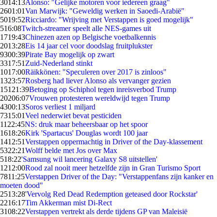
30
14:13
Alonso: "Gelijke motoren voor iedereen graag"
26
01:01
Van Marwijk: "Geweldig werken in Saoedi-Arabië"
50
19:52
Ricciardo: "Wrijving met Verstappen is goed mogelijk"
5
16:08
Twitch-streamer speelt alle NES-games uit
17
19:43
Chinezen azen op Belgische voetbalkennis
20
13:28
Eis 14 jaar cel voor doodslag fruitplukster
93
00:39
Pirate Bay mogelijk op zwart
33
17:51
Zuid-Nederland stinkt
10
17:00
Räikkönen: "Speculeren over 2017 is zinloos"
13
23:57
Rosberg had liever Alonso als vervanger gezien
151
21:39
Betoging op Schiphol tegen inreisverbod Trump
202
06:07
Vrouwen protesteren wereldwijd tegen Trump
43
00:13
Soros verliest 1 miljard
73
15:01
Veel nederwiet bevat pesticiden
11
22:45
NS: druk maar beheersbaar op het spoor
16
18:26
Kirk 'Spartacus' Douglas wordt 100 jaar
14
12:51
Verstappen oppermachtig in Driver of the Day-klassement
53
22:21
Wolff belde met Jos over Max
5
18:22
'Samsung wil lancering Galaxy S8 uitstellen'
12
12:00
Rood zal nooit meer hetzelfde zijn in Gran Turismo Sport
78
11:25
Verstappen Driver of the Day: "Verstappenfans zijn kanker en
moeten dood"
25
13:28
'Vervolg Red Dead Redemption geteased door Rockstar'
22
16:17
Tim Akkerman mist Di-Rect
31
08:22
Verstappen vertrekt als derde tijdens GP van Maleisië