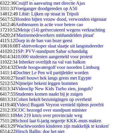
63
22:36
Cruijff in aanvaring met directie Ajax
33
11:33
Voetganger doodgereden op A50
148
12:49
Libië: Lijken op straat in Tripoli
56
17:52
Honden bijten vrouw dood, verwonden eigenaar
34
12:46
Ambtenaren in actie voor betere cao
172
10:52
Meisje (14) geëxecuteerd wegens verkrachting
54
20:24
'Marinemedewerkers mishandelden piraat'
41
15:12
Dorp in de ban van boze geest
106
16:08
T-shirtverkoper slaat slaatje uit langstudeerder
410
20:21
SP: PVV-standpunt Sahar schandalig
94
14:34
10.000 studenten aangemeld voor protest
110
22:34
Inbreker overlijdt na val van balkon
20
14:32
Derde hoogwatergolf voor noorden Limburg
14
11:14
Dochter Le Pen wil partijleider worden
36
16:27
Israël bouwt hek langs grens met Egypte
52
12:52
Nijmeijer bekent leggen bommen
63
13:34
Videoclip New Kids Turbo zien, jonguh?
64
17:55
Studentes komen naakt bij je zuigen
68
13:31
Cohen hekelt bezuinigingen op overheid
41
19:40
[Video] Bugatti Veyron vernield tijdens proefrit
23
12:35
COC bezorgd over standpunt minister
69
11:10
Met 219 km/u over provinciale weg
75
11:28
School laat 6-jarig negertje KKK-muts maken
46
13:29
'Wachtwoorden kinderen zijn makkelijk te kraken'
65
14:22
Hirsch Ballin: doe het niet