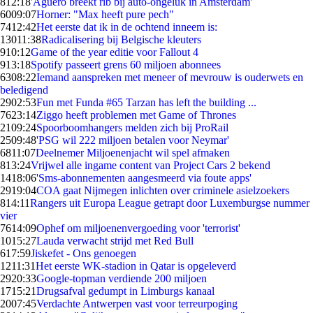
8
12:18
'Agüero breekt rib bij auto-ongeluk in Amsterdam'
60
09:07
Horner: "Max heeft pure pech"
74
12:42
Het eerste dat ik in de ochtend inneem is:
130
11:38
Radicalisering bij Belgische kleuters
9
10:12
Game of the year editie voor Fallout 4
9
13:18
Spotify passeert grens 60 miljoen abonnees
63
08:22
Iemand aanspreken met meneer of mevrouw is ouderwets en
beledigend
29
02:53
Fun met Funda #65 Tarzan has left the building ...
76
23:14
Ziggo heeft problemen met Game of Thrones
21
09:24
Spoorboomhangers melden zich bij ProRail
25
09:48
'PSG wil 222 miljoen betalen voor Neymar'
68
11:07
Deelnemer Miljoenenjacht wil spel afmaken
8
13:24
Vrijwel alle ingame content van Project Cars 2 bekend
14
18:06
'Sms-abonnementen aangesmeerd via foute apps'
29
19:04
COA gaat Nijmegen inlichten over criminele asielzoekers
8
14:11
Rangers uit Europa League getrapt door Luxemburgse nummer
vier
76
14:09
Ophef om miljoenenvergoeding voor 'terrorist'
10
15:27
Lauda verwacht strijd met Red Bull
6
17:59
Jiskefet - Ons genoegen
12
11:31
Het eerste WK-stadion in Qatar is opgeleverd
29
20:33
Google-topman verdiende 200 miljoen
17
15:21
Drugsafval gedumpt in Limburgs kanaal
20
07:45
Verdachte Antwerpen vast voor terreurpoging