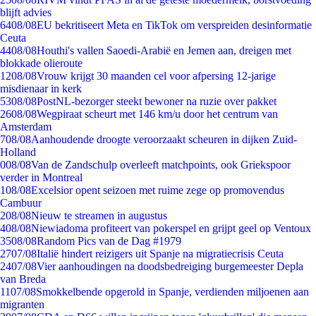
blijft advies
64
08/08
EU bekritiseert Meta en TikTok om verspreiden desinformatie
Ceuta
44
08/08
Houthi's vallen Saoedi-Arabië en Jemen aan, dreigen met
blokkade olieroute
12
08/08
Vrouw krijgt 30 maanden cel voor afpersing 12-jarige
misdienaar in kerk
53
08/08
PostNL-bezorger steekt bewoner na ruzie over pakket
26
08/08
Wegpiraat scheurt met 146 km/u door het centrum van
Amsterdam
7
08/08
Aanhoudende droogte veroorzaakt scheuren in dijken Zuid-
Holland
0
08/08
Van de Zandschulp overleeft matchpoints, ook Griekspoor
verder in Montreal
1
08/08
Excelsior opent seizoen met ruime zege op promovendus
Cambuur
2
08/08
Nieuw te streamen in augustus
4
08/08
Niewiadoma profiteert van pokerspel en grijpt geel op Ventoux
35
08/08
Random Pics van de Dag #1979
27
07/08
Italië hindert reizigers uit Spanje na migratiecrisis Ceuta
24
07/08
Vier aanhoudingen na doodsbedreiging burgemeester Depla
van Breda
11
07/08
Smokkelbende opgerold in Spanje, verdienden miljoenen aan
migranten