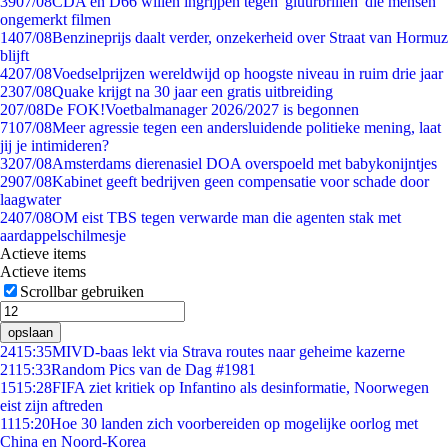
39
07/08
CDA en D66 willen ingrijpen tegen 'gluurbrillen' die mensen
ongemerkt filmen
14
07/08
Benzineprijs daalt verder, onzekerheid over Straat van Hormuz
blijft
42
07/08
Voedselprijzen wereldwijd op hoogste niveau in ruim drie jaar
23
07/08
Quake krijgt na 30 jaar een gratis uitbreiding
2
07/08
De FOK!Voetbalmanager 2026/2027 is begonnen
71
07/08
Meer agressie tegen een andersluidende politieke mening, laat
jij je intimideren?
32
07/08
Amsterdams dierenasiel DOA overspoeld met babykonijntjes
29
07/08
Kabinet geeft bedrijven geen compensatie voor schade door
laagwater
24
07/08
OM eist TBS tegen verwarde man die agenten stak met
aardappelschilmesje
Actieve items
Actieve items
Scrollbar gebruiken
opslaan
24
15:35
MIVD-baas lekt via Strava routes naar geheime kazerne
21
15:33
Random Pics van de Dag #1981
15
15:28
FIFA ziet kritiek op Infantino als desinformatie, Noorwegen
eist zijn aftreden
11
15:20
Hoe 30 landen zich voorbereiden op mogelijke oorlog met
China en Noord-Korea