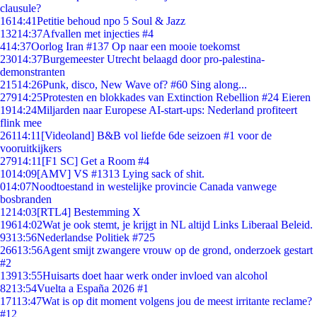
clausule?
16
14:41
Petitie behoud npo 5 Soul & Jazz
132
14:37
Afvallen met injecties #4
4
14:37
Oorlog Iran #137 Op naar een mooie toekomst
230
14:37
Burgemeester Utrecht belaagd door pro-palestina-
demonstranten
215
14:26
Punk, disco, New Wave of? #60 Sing along...
279
14:25
Protesten en blokkades van Extinction Rebellion #24 Eieren
19
14:24
Miljarden naar Europese AI-start-ups: Nederland profiteert
flink mee
261
14:11
[Videoland] B&B vol liefde 6de seizoen #1 voor de
vooruitkijkers
279
14:11
[F1 SC] Get a Room #4
10
14:09
[AMV] VS #1313 Lying sack of shit.
0
14:07
Noodtoestand in westelijke provincie Canada vanwege
bosbranden
12
14:03
[RTL4] Bestemming X
196
14:02
Wat je ook stemt, je krijgt in NL altijd Links Liberaal Beleid.
93
13:56
Nederlandse Politiek #725
266
13:56
Agent smijt zwangere vrouw op de grond, onderzoek gestart
#2
139
13:55
Huisarts doet haar werk onder invloed van alcohol
82
13:54
Vuelta a España 2026 #1
171
13:47
Wat is op dit moment volgens jou de meest irritante reclame?
#12