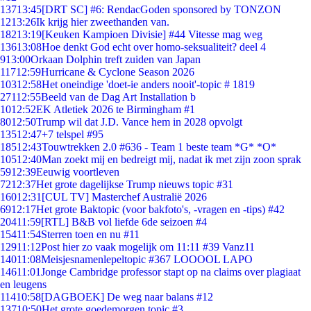
137
13:45
[DRT SC] #6: RendacGoden sponsored by TONZON
12
13:26
Ik krijg hier zweethanden van.
182
13:19
[Keuken Kampioen Divisie] #44 Vitesse mag weg
136
13:08
Hoe denkt God echt over homo-seksualiteit? deel 4
9
13:00
Orkaan Dolphin treft zuiden van Japan
117
12:59
Hurricane & Cyclone Season 2026
103
12:58
Het oneindige 'doet-ie anders nooit'-topic # 1819
271
12:55
Beeld van de Dag Art Installation b
10
12:52
EK Atletiek 2026 te Birmingham #1
80
12:50
Trump wil dat J.D. Vance hem in 2028 opvolgt
135
12:47
+7 telspel #95
185
12:43
Touwtrekken 2.0 #636 - Team 1 beste team *G* *O*
105
12:40
Man zoekt mij en bedreigt mij, nadat ik met zijn zoon sprak
59
12:39
Eeuwig voortleven
72
12:37
Het grote dagelijkse Trump nieuws topic #31
160
12:31
[CUL TV] Masterchef Australië 2026
69
12:17
Het grote Baktopic (voor bakfoto's, -vragen en -tips) #42
204
11:59
[RTL] B&B vol liefde 6de seizoen #4
154
11:54
Sterren toen en nu #11
129
11:12
Post hier zo vaak mogelijk om 11:11 #39 Vanz11
140
11:08
Meisjesnamenlepeltopic #367 LOOOOL LAPO
146
11:01
Jonge Cambridge professor stapt op na claims over plagiaat
en leugens
114
10:58
[DAGBOEK] De weg naar balans #12
137
10:50
Het grote goedemorgen topic #3