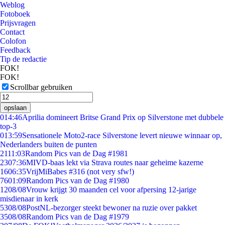
Weblog
Fotoboek
Prijsvragen
Contact
Colofon
Feedback
Tip de redactie
FOK!
FOK!
Scrollbar gebruiken
opslaan
0
14:46
Aprilia domineert Britse Grand Prix op Silverstone met dubbele
top-3
0
13:59
Sensationele Moto2-race Silverstone levert nieuwe winnaar op,
Nederlanders buiten de punten
21
11:03
Random Pics van de Dag #1981
23
07:36
MIVD-baas lekt via Strava routes naar geheime kazerne
16
06:35
VrijMiBabes #316 (not very sfw!)
76
01:09
Random Pics van de Dag #1980
12
08/08
Vrouw krijgt 30 maanden cel voor afpersing 12-jarige
misdienaar in kerk
53
08/08
PostNL-bezorger steekt bewoner na ruzie over pakket
35
08/08
Random Pics van de Dag #1979