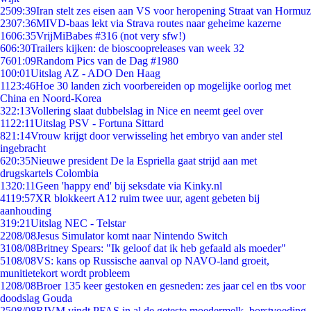
25
09:39
Iran stelt zes eisen aan VS voor heropening Straat van Hormuz
23
07:36
MIVD-baas lekt via Strava routes naar geheime kazerne
16
06:35
VrijMiBabes #316 (not very sfw!)
6
06:30
Trailers kijken: de bioscoopreleases van week 32
76
01:09
Random Pics van de Dag #1980
1
00:01
Uitslag AZ - ADO Den Haag
11
23:46
Hoe 30 landen zich voorbereiden op mogelijke oorlog met
China en Noord-Korea
3
22:13
Vollering slaat dubbelslag in Nice en neemt geel over
11
22:11
Uitslag PSV - Fortuna Sittard
8
21:14
Vrouw krijgt door verwisseling het embryo van ander stel
ingebracht
6
20:35
Nieuwe president De la Espriella gaat strijd aan met
drugskartels Colombia
13
20:11
Geen 'happy end' bij seksdate via Kinky.nl
41
19:57
XR blokkeert A12 ruim twee uur, agent gebeten bij
aanhouding
3
19:21
Uitslag NEC - Telstar
22
08/08
Jesus Simulator komt naar Nintendo Switch
31
08/08
Britney Spears: "Ik geloof dat ik heb gefaald als moeder"
51
08/08
VS: kans op Russische aanval op NAVO-land groeit,
munitietekort wordt probleem
12
08/08
Broer 135 keer gestoken en gesneden: zes jaar cel en tbs voor
doodslag Gouda
25
08/08
RIVM vindt PFAS in al de geteste moedermelk, borstvoeding