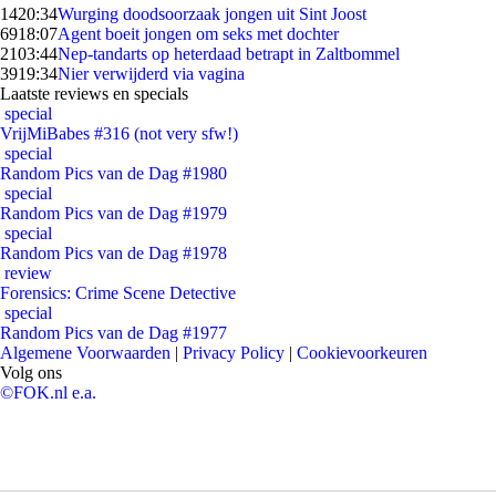
14
20:34
Wurging doodsoorzaak jongen uit Sint Joost
69
18:07
Agent boeit jongen om seks met dochter
21
03:44
Nep-tandarts op heterdaad betrapt in Zaltbommel
39
19:34
Nier verwijderd via vagina
Laatste reviews en specials
special
VrijMiBabes #316 (not very sfw!)
special
Random Pics van de Dag #1980
special
Random Pics van de Dag #1979
special
Random Pics van de Dag #1978
review
Forensics: Crime Scene Detective
special
Random Pics van de Dag #1977
Algemene Voorwaarden
|
Privacy Policy
|
Cookievoorkeuren
Volg ons
©FOK.nl e.a.