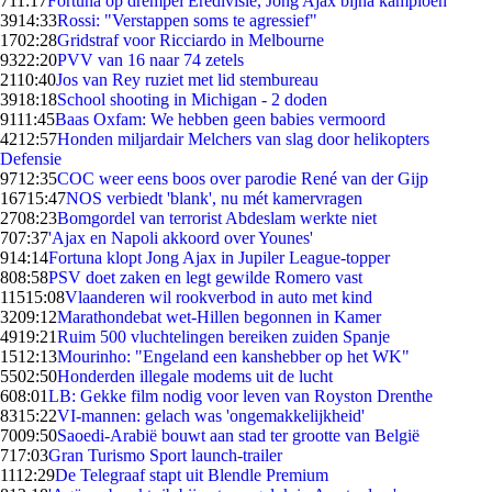
7
11:17
Fortuna op drempel Eredivisie, Jong Ajax bijna kampioen
39
14:33
Rossi: "Verstappen soms te agressief"
17
02:28
Gridstraf voor Ricciardo in Melbourne
93
22:20
PVV van 16 naar 74 zetels
21
10:40
Jos van Rey ruziet met lid stembureau
39
18:18
School shooting in Michigan - 2 doden
91
11:45
Baas Oxfam: We hebben geen babies vermoord
42
12:57
Honden miljardair Melchers van slag door helikopters
Defensie
97
12:35
COC weer eens boos over parodie René van der Gijp
167
15:47
NOS verbiedt 'blank', nu mét kamervragen
27
08:23
Bomgordel van terrorist Abdeslam werkte niet
7
07:37
'Ajax en Napoli akkoord over Younes'
9
14:14
Fortuna klopt Jong Ajax in Jupiler League-topper
8
08:58
PSV doet zaken en legt gewilde Romero vast
115
15:08
Vlaanderen wil rookverbod in auto met kind
32
09:12
Marathondebat wet-Hillen begonnen in Kamer
49
19:21
Ruim 500 vluchtelingen bereiken zuiden Spanje
15
12:13
Mourinho: "Engeland een kanshebber op het WK"
55
02:50
Honderden illegale modems uit de lucht
6
08:01
LB: Gekke film nodig voor leven van Royston Drenthe
83
15:22
VI-mannen: gelach was 'ongemakkelijkheid'
70
09:50
Saoedi-Arabië bouwt aan stad ter grootte van België
7
17:03
Gran Turismo Sport launch-trailer
11
12:29
De Telegraaf stapt uit Blendle Premium