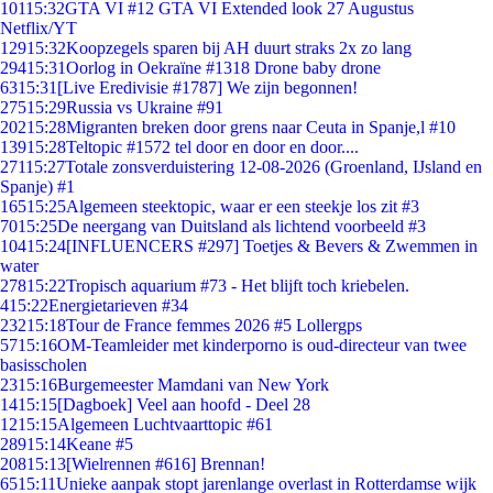
101
15:32
GTA VI #12 GTA VI Extended look 27 Augustus
Netflix/YT
129
15:32
Koopzegels sparen bij AH duurt straks 2x zo lang
294
15:31
Oorlog in Oekraïne #1318 Drone baby drone
63
15:31
[Live Eredivisie #1787] We zijn begonnen!
275
15:29
Russia vs Ukraine #91
202
15:28
Migranten breken door grens naar Ceuta in Spanje,l #10
139
15:28
Teltopic #1572 tel door en door en door....
271
15:27
Totale zonsverduistering 12-08-2026 (Groenland, IJsland en
Spanje) #1
165
15:25
Algemeen steektopic, waar er een steekje los zit #3
70
15:25
De neergang van Duitsland als lichtend voorbeeld #3
104
15:24
[INFLUENCERS #297] Toetjes & Bevers & Zwemmen in
water
278
15:22
Tropisch aquarium #73 - Het blijft toch kriebelen.
4
15:22
Energietarieven #34
232
15:18
Tour de France femmes 2026 #5 Lollergps
57
15:16
OM-Teamleider met kinderporno is oud-directeur van twee
basisscholen
23
15:16
Burgemeester Mamdani van New York
14
15:15
[Dagboek] Veel aan hoofd - Deel 28
12
15:15
Algemeen Luchtvaarttopic #61
289
15:14
Keane #5
208
15:13
[Wielrennen #616] Brennan!
65
15:11
Unieke aanpak stopt jarenlange overlast in Rotterdamse wijk