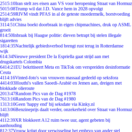
25
15:10
Iran stelt zes eisen aan VS voor heropening Straat van Hormuz
50
15:08
Trump wil dat J.D. Vance hem in 2028 opvolgt
25
14:59
RIVM vindt PFAS in al de geteste moedermelk, borstvoeding
blijft advies
31
14:51
China boekt doorbraak in eigen chipmachines, druk op ASML
groeit
8
14:50
Inbraak bij Haagse politie: dieven betrapt bij stelen illegale
sigaretten
18
14:35
Nachtelijk gebiedsverbod brengt rust terug in Rotterdamse
wijk
6
14:34
Nieuwe president De la Espriella gaat strijd aan met
drugskartels Colombia
64
14:21
EU bekritiseert Meta en TikTok om verspreiden desinformatie
Ceuta
41
14:16
Vinted-foto's van vrouwen massaal gedeeld op seksfora
44
14:03
Houthi's vallen Saoedi-Arabië en Jemen aan, dreigen met
blokkade olieroute
20
13:47
Random Pics van de Dag #1978
76
13:16
Random Pics van de Dag #1980
13
13:10
Geen 'happy end' bij seksdate via Kinky.nl
14
13:06
Benzineprijs daalt verder, onzekerheid over Straat van Hormuz
blijft
41
12:39
XR blokkeert A12 ruim twee uur, agent gebeten bij
aanhouding
8
12:37
Vrouw krijgt door verwisseling het embryo van ander stel