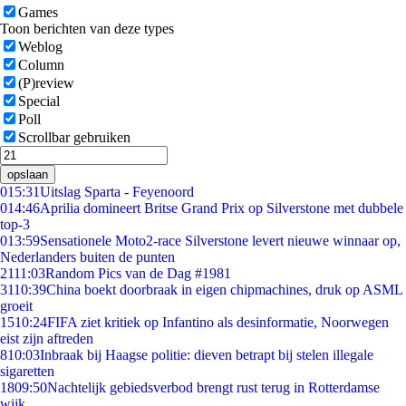
Games
Toon berichten van deze types
Weblog
Column
(P)review
Special
Poll
Scrollbar gebruiken
opslaan
0
15:31
Uitslag Sparta - Feyenoord
0
14:46
Aprilia domineert Britse Grand Prix op Silverstone met dubbele
top-3
0
13:59
Sensationele Moto2-race Silverstone levert nieuwe winnaar op,
Nederlanders buiten de punten
21
11:03
Random Pics van de Dag #1981
31
10:39
China boekt doorbraak in eigen chipmachines, druk op ASML
groeit
15
10:24
FIFA ziet kritiek op Infantino als desinformatie, Noorwegen
eist zijn aftreden
8
10:03
Inbraak bij Haagse politie: dieven betrapt bij stelen illegale
sigaretten
18
09:50
Nachtelijk gebiedsverbod brengt rust terug in Rotterdamse
wijk