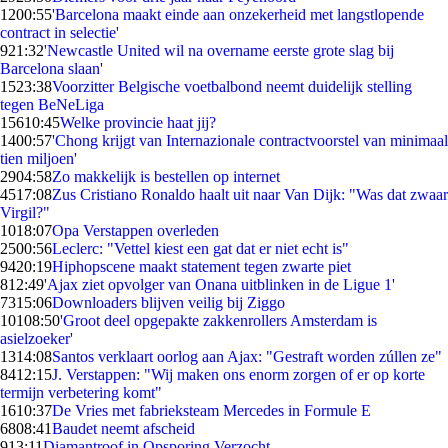
12
00:55
'Barcelona maakt einde aan onzekerheid met langstlopende
contract in selectie'
9
21:32
'Newcastle United wil na overname eerste grote slag bij
Barcelona slaan'
15
23:38
Voorzitter Belgische voetbalbond neemt duidelijk stelling
tegen BeNeLiga
156
10:45
Welke provincie haat jij?
14
00:57
'Chong krijgt van Internazionale contractvoorstel van minimaal
tien miljoen'
29
04:58
Zo makkelijk is bestellen op internet
45
17:08
Zus Cristiano Ronaldo haalt uit naar Van Dijk: "Was dat zwaar
Virgil?"
10
18:07
Opa Verstappen overleden
25
00:56
Leclerc: "Vettel kiest een gat dat er niet echt is"
94
20:19
Hiphopscene maakt statement tegen zwarte piet
8
12:49
'Ajax ziet opvolger van Onana uitblinken in de Ligue 1'
73
15:06
Downloaders blijven veilig bij Ziggo
101
08:50
'Groot deel opgepakte zakkenrollers Amsterdam is
asielzoeker'
13
14:08
Santos verklaart oorlog aan Ajax: "Gestraft worden zúllen ze"
84
12:15
J. Verstappen: "Wij maken ons enorm zorgen of er op korte
termijn verbetering komt"
16
10:37
De Vries met fabrieksteam Mercedes in Formule E
68
08:41
Baudet neemt afscheid
9
13:11
Diamantroof in Opsporing Verzocht