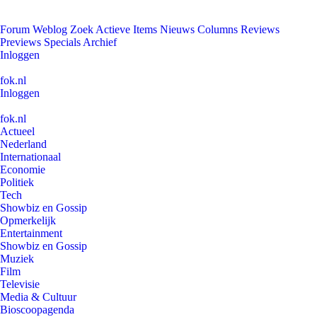
Forum
Weblog
Zoek
Actieve Items
Nieuws
Columns
Reviews
Previews
Specials
Archief
Inloggen
fok.nl
Inloggen
fok.nl
Actueel
Nederland
Internationaal
Economie
Politiek
Tech
Showbiz en Gossip
Opmerkelijk
Entertainment
Showbiz en Gossip
Muziek
Film
Televisie
Media & Cultuur
Bioscoopagenda