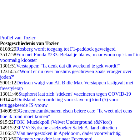
Profiel van Tozier
Postgeschiedenis van Tozier
81
08:29
Rosberg wordt toegang tot F1-paddock geweigerd
35
17:58
Fun met Funda #233: Betaal je blauw, maar woon op 'stand' in
voormalig klooster
13
01:51
Verstappen: "Ik denk dat dit weekend te gek wordt!"
123
14:52
'Wordt er nu over moslims geschreven zoals vroeger over
joden?'
59
01:12
Derksen walgt van Ali B die Max Verstappen lastigvalt met
freestylerap
130
11:46
Staphorst laat zich 'stiekem' vaccineren tegen COVID-19
69
14:43
Duitsland: veroordeling voor slavernij kind (5) voor
teruggekeerde IS-vrouw
146
09:53
Gemeenteambtenaren eisen betere cao: "Ik weet niet eens
hoe ik rond moet komen"
9
15:22
FOK! Muziekpoll (Velvet Underground (&Nico))
149
15:23
PVV: Syrische asielzoeker Saleh A. land uitzetten
31
06:37
Man neergestoken in Apeldoorn, dader voortvluchtig
29
23:50
Diemers voor drie jaar naar Feyenoord