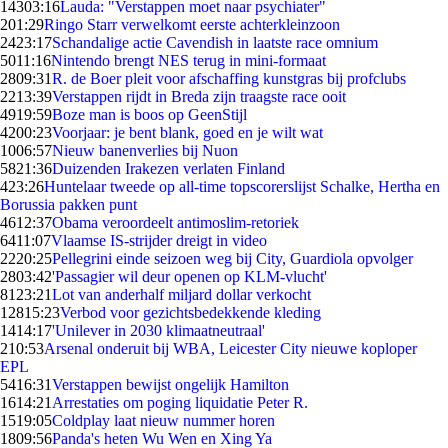
143
03:16
Lauda: "Verstappen moet naar psychiater"
2
01:29
Ringo Starr verwelkomt eerste achterkleinzoon
24
23:17
Schandalige actie Cavendish in laatste race omnium
50
11:16
Nintendo brengt NES terug in mini-formaat
28
09:31
R. de Boer pleit voor afschaffing kunstgras bij profclubs
22
13:39
Verstappen rijdt in Breda zijn traagste race ooit
49
19:59
Boze man is boos op GeenStijl
42
00:23
Voorjaar: je bent blank, goed en je wilt wat
10
06:57
Nieuw banenverlies bij Nuon
58
21:36
Duizenden Irakezen verlaten Finland
4
23:26
Huntelaar tweede op all-time topscorerslijst Schalke, Hertha en
Borussia pakken punt
46
12:37
Obama veroordeelt antimoslim-retoriek
64
11:07
Vlaamse IS-strijder dreigt in video
22
20:25
Pellegrini einde seizoen weg bij City, Guardiola opvolger
28
03:42
'Passagier wil deur openen op KLM-vlucht'
81
23:21
Lot van anderhalf miljard dollar verkocht
128
15:23
Verbod voor gezichtsbedekkende kleding
14
14:17
'Unilever in 2030 klimaatneutraal'
2
10:53
Arsenal onderuit bij WBA, Leicester City nieuwe koploper
EPL
54
16:31
Verstappen bewijst ongelijk Hamilton
16
14:21
Arrestaties om poging liquidatie Peter R.
15
19:05
Coldplay laat nieuw nummer horen
18
09:56
Panda's heten Wu Wen en Xing Ya