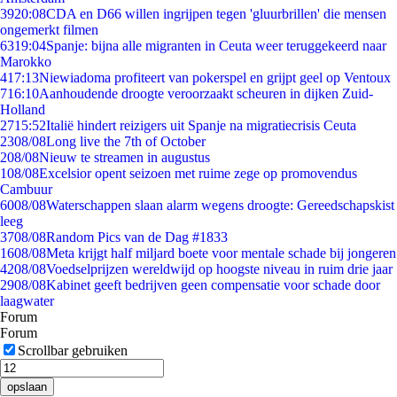
39
20:08
CDA en D66 willen ingrijpen tegen 'gluurbrillen' die mensen
ongemerkt filmen
63
19:04
Spanje: bijna alle migranten in Ceuta weer teruggekeerd naar
Marokko
4
17:13
Niewiadoma profiteert van pokerspel en grijpt geel op Ventoux
7
16:10
Aanhoudende droogte veroorzaakt scheuren in dijken Zuid-
Holland
27
15:52
Italië hindert reizigers uit Spanje na migratiecrisis Ceuta
23
08/08
Long live the 7th of October
2
08/08
Nieuw te streamen in augustus
1
08/08
Excelsior opent seizoen met ruime zege op promovendus
Cambuur
60
08/08
Waterschappen slaan alarm wegens droogte: Gereedschapskist
leeg
37
08/08
Random Pics van de Dag #1833
16
08/08
Meta krijgt half miljard boete voor mentale schade bij jongeren
42
08/08
Voedselprijzen wereldwijd op hoogste niveau in ruim drie jaar
29
08/08
Kabinet geeft bedrijven geen compensatie voor schade door
laagwater
Forum
Forum
Scrollbar gebruiken
opslaan