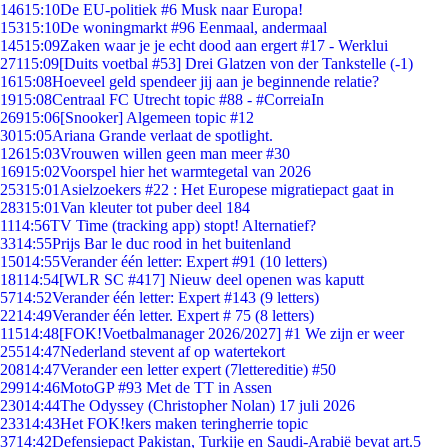
146
15:10
De EU-politiek #6 Musk naar Europa!
153
15:10
De woningmarkt #96 Eenmaal, andermaal
145
15:09
Zaken waar je je echt dood aan ergert #17 - Werklui
271
15:09
[Duits voetbal #53] Drei Glatzen von der Tankstelle (-1)
16
15:08
Hoeveel geld spendeer jij aan je beginnende relatie?
19
15:08
Centraal FC Utrecht topic #88 - #CorreiaIn
269
15:06
[Snooker] Algemeen topic #12
30
15:05
Ariana Grande verlaat de spotlight.
126
15:03
Vrouwen willen geen man meer #30
169
15:02
Voorspel hier het warmtegetal van 2026
253
15:01
Asielzoekers #22 : Het Europese migratiepact gaat in
283
15:01
Van kleuter tot puber deel 184
11
14:56
TV Time (tracking app) stopt! Alternatief?
33
14:55
Prijs Bar le duc rood in het buitenland
150
14:55
Verander één letter: Expert #91 (10 letters)
181
14:54
[WLR SC #417] Nieuw deel openen was kaputt
57
14:52
Verander één letter: Expert #143 (9 letters)
22
14:49
Verander één letter. Expert # 75 (8 letters)
115
14:48
[FOK!Voetbalmanager 2026/2027] #1 We zijn er weer
255
14:47
Nederland stevent af op watertekort
208
14:47
Verander een letter expert (7lettereditie) #50
299
14:46
MotoGP #93 Met de TT in Assen
230
14:44
The Odyssey (Christopher Nolan) 17 juli 2026
233
14:43
Het FOK!kers maken teringherrie topic
37
14:42
Defensiepact Pakistan, Turkije en Saudi-Arabië bevat art.5