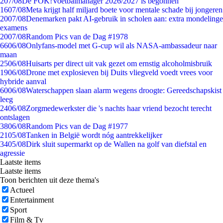
2
07/08
De FOK!Voetbalmanager 2026/2027 is begonnen
16
07/08
Meta krijgt half miljard boete voor mentale schade bij jongeren
20
07/08
Denemarken pakt AI-gebruik in scholen aan: extra mondelinge
examens
20
07/08
Random Pics van de Dag #1978
66
06/08
Onlyfans-model met G-cup wil als NASA-ambassadeur naar
maan
25
06/08
Huisarts per direct uit vak gezet om ernstig alcoholmisbruik
19
06/08
Drone met explosieven bij Duits vliegveld voedt vrees voor
hybride aanval
60
06/08
Waterschappen slaan alarm wegens droogte: Gereedschapskist
leeg
24
06/08
Zorgmedewerkster die 's nachts haar vriend bezocht terecht
ontslagen
38
06/08
Random Pics van de Dag #1977
21
05/08
Tanken in België wordt nóg aantrekkelijker
34
05/08
Dirk sluit supermarkt op de Wallen na golf van diefstal en
agressie
Laatste items
Laatste items
Toon berichten uit deze thema's
Actueel
Entertainment
Sport
Film & Tv